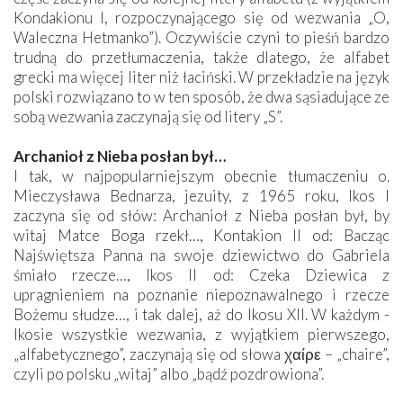
Kondakionu I, rozpoczynającego się od wezwania „O,
Waleczna Hetmanko”). Oczywiście czyni to pieśń bardzo
trudną do przetłumaczenia, także dlatego, że alfabet
grecki ma więcej liter niż łaciński. W przekładzie na język
polski rozwiązano to w ten sposób, że dwa sąsiadujące ze
sobą wezwania zaczynają się od litery „S”.
Archanioł z Nieba posłan był…
I tak, w najpopularniejszym obecnie tłumaczeniu o.
Mieczysława Bednarza, jezuity, z 1965 roku, Ikos I
zaczyna się od słów: Archanioł z Nieba posłan był, by
witaj Matce Boga rzekł…, Kontakion II od: Bacząc
Najświętsza Panna na swoje dziewictwo do Gabriela
śmiało rzecze…, Ikos II od: Czeka Dziewica z
upragnieniem na poznanie niepoznawalnego i rzecze
Bożemu słudze…, i tak dalej, aż do Ikosu XII. W każdym ­
Ikosie wszystkie wezwania, z wyjątkiem pierwszego,
„alfabetycznego”, zaczynają się od słowa χαίρε – „chaire”,
czyli po polsku „witaj” albo „bądź pozdrowiona”.