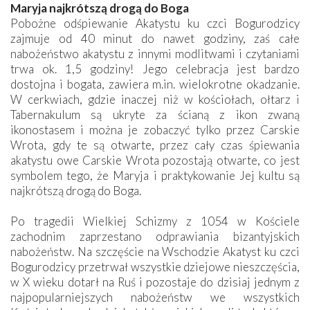
Maryja najkrótszą drogą do Boga
Pobożne odśpiewanie Akatystu ku czci Bogurodzicy
zajmuje od 40 minut do nawet godziny, zaś całe
nabożeństwo akatystu z innymi modlitwami i czytaniami
trwa ok. 1,5 godziny! Jego celebracja jest bardzo
dostojna i bogata, zawiera m.in. wielokrotne okadzanie.
W cerkwiach, gdzie inaczej niż w kościołach, ołtarz i
Tabernakulum są ukryte za ścianą z ikon zwaną
ikonostasem i można je zobaczyć tylko przez Carskie
Wrota, gdy te są otwarte, przez cały czas śpiewania
akatystu owe Carskie Wrota pozostają otwarte, co jest
symbolem tego, że Maryja i praktykowanie Jej kultu są
najkrótszą drogą do Boga.
Po tragedii Wielkiej Schizmy z 1054 w Kościele
zachodnim zaprzestano odprawiania bizantyjskich
nabożeństw. Na szczęście na Wschodzie Akatyst ku czci
Bogurodzicy przetrwał wszystkie dziejowe nieszczęścia,
w X wieku dotarł na Ruś i pozostaje do dzisiaj jednym z
najpopularniejszych nabożeństw we wszystkich