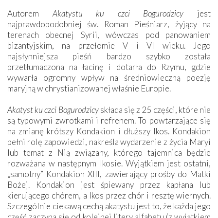
Autorem
Akatystu ku czci Bogurodzicy
jest
najprawdopodobniej św. Roman Pieśniarz, żyjący na
terenach obecnej Syrii, wówczas pod panowaniem
bizantyjskim, na przełomie V i VI wieku. Jego
najsłynniejsza pieśń bardzo szybko została
przetłumaczona na łacinę i dotarła do Rzymu, gdzie
wywarła ogromny wpływ na średniowieczną poezję
maryjną w chrystianizowanej właśnie Europie.
Akatyst ku czci Bogurodzicy
składa się z 25 części, które nie
są typowymi zwrotkami i refrenem. To powtarzające się
na zmianę krótszy Kondakion i dłuższy Ikos. Kondakion
pełni rolę zapowiedzi, nakreśla wydarzenie z życia Maryi
lub temat z Nią związany, którego tajemnica będzie
rozważana w następnym Ikosie. Wyjątkiem jest ostatni,
„samotny” Kondakion XIII, zawierający prośby do Matki
Bożej. Kondakion jest śpiewany przez kapłana lub
kierującego chórem, a Ikos przez chór i resztę wiernych.
Szczególnie ciekawą cechą akatystu jest to, że każda jego
część zaczyna się od kolejnej litery alfabetu (z wyjątkiem