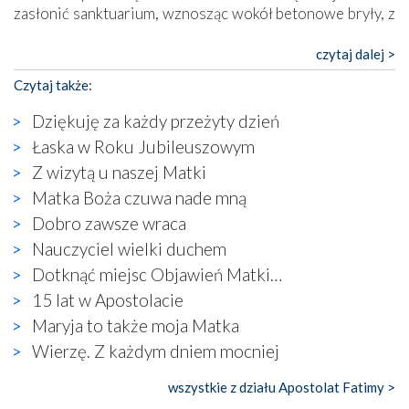
zasłonić sanktuarium, wznosząc wokół betonowe bryły, z
których niektóre nawet zostały poświęcone jako miejsca
katolickiego kultu. Tylko co wspólnego z żywą,
czytaj dalej >
autentyczną wiarą mogą mieć płaskie, szare bunkry albo
Czytaj także:
kaplice, w których Tabernakulum przypomina bardziej
skrzynkę na narzędzia? Albo co powiedzieć o ustawionym
Dziękuję za każdy przeżyty dzień
tuż przy nowej bazylice wielkim krzyżu, na którym
Łaska w Roku Jubileuszowym
zamiast Chrystusa umieszczono dziwaczną postać jakby
Z wizytą u naszej Matki
wyjętą ze starożytnych hieroglifów? W kulturowym
kontekście naszych czasów to raczej karykatura niż godny
Matka Boża czuwa nade mną
wizerunek Zbawiciela…
Dobro zawsze wraca
Zatem nawet w bezpośrednim otoczeniu sanktuarium
Nauczyciel wielki duchem
naocznie przekonaliśmy się, że wewnątrz Kościoła toczy
Dotknąć miejsc Objawień Matki…
się ogromna walka o kształt katolicyzmu i o serca
wierzących. Do czego to zmaganie może prowadzić,
15 lat w Apostolacie
widzieliśmy w urokliwym, niewielkim mieście Obidos,
Maryja to także moja Matka
gdzie w miejscu dawnego kościoła działa dzisiaj…
Wierzę. Z każdym dniem mocniej
księgarnia.
wszystkie z działu Apostolat Fatimy >
Nasze pielgrzymkowe wyprawy, których celem były