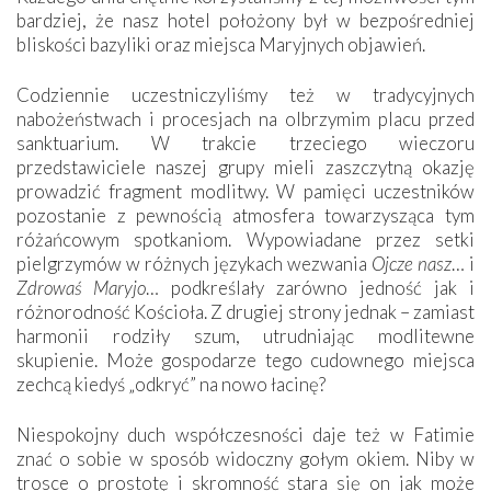
bardziej, że nasz hotel położony był w bezpośredniej
bliskości bazyliki oraz miejsca Maryjnych objawień.
Codziennie uczestniczyliśmy też w tradycyjnych
nabożeństwach i procesjach na olbrzymim placu przed
sanktuarium. W trakcie trzeciego wieczoru
przedstawiciele naszej grupy mieli zaszczytną okazję
prowadzić fragment modlitwy. W pamięci uczestników
pozostanie z pewnością atmosfera towarzysząca tym
różańcowym spotkaniom. Wypowiadane przez setki
pielgrzymów w różnych językach wezwania
Ojcze nasz
… i
Zdrowaś Maryjo
… podkreślały zarówno jedność jak i
różnorodność Kościoła. Z drugiej strony jednak – zamiast
harmonii rodziły szum, utrudniając modlitewne
skupienie. Może gospodarze tego cudownego miejsca
zechcą kiedyś „odkryć” na nowo łacinę?
Niespokojny duch współczesności daje też w Fatimie
znać o sobie w sposób widoczny gołym okiem. Niby w
trosce o prostotę i skromność stara się on jak może