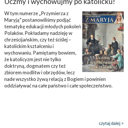
Uczmy i wychowujmy po katolicku!
W tym numerze „Przymierza z
Maryją” postanowiliśmy podjąć
tematykę edukacji młodych pokoleń
Polaków. Pokładamy nadzieję w
chrześcijańskim, czy też ściślej –
katolickim kształceniu i
wychowaniu. Pamiętamy bowiem,
że katolicyzm jest nie tylko
doktryną, dogmatem czy też
zbiorem modlitw i obrzędów, lecz
nade wszystko żywą relacją z Bogiem i powinien
oddziaływać na całe państwo i całe społeczeństwo.
czytaj dalej >