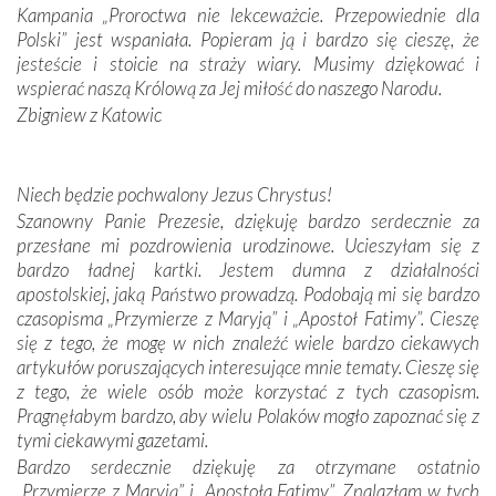
spotykaliśmy się z serdeczną otwartością
Kampania „Proroctwa nie lekceważcie. Przepowiednie dla
Portugalczyków. Podziwialiśmy ich ludową sztukę i
Polski” jest wspaniała. Popieram ją i bardzo się cieszę, że
zwyczaje. Mimo że nasze kraje są od siebie bardzo
jesteście i stoicie na straży wiary. Musimy dziękować i
oddalone, w żaden sposób nie czuliśmy się obco.
wspierać naszą Królową za Jej miłość do naszego Narodu.
Sprawiła to oczywiście sama Matka Boża, ale też
Zbigniew z Katowic
kulturowa bliskość biorąca swój początek w naszej
wspólnej wierze. Podczas wyjazdów do historycznych
miejsc, które znalazły się na trasie naszej pielgrzymki,
Niech będzie pochwalony Jezus Chrystus!
mieliśmy okazję przekonać się, że Maryja swoją opieką
Szanowny Panie Prezesie, dziękuję bardzo serdecznie za
otacza nie tylko nasz naród, lecz wszystkie nacje, które
przesłane mi pozdrowienia urodzinowe. Ucieszyłam się z
się Jej ufnie oddają, a także każdą osobę, która zawierza
bardzo ładnej kartki. Jestem dumna z działalności
Jej siebie oraz swych bliskich.
apostolskiej, jaką Państwo prowadzą. Podobają mi się bardzo
czasopisma „Przymierze z Maryją” i „Apostoł Fatimy”. Cieszę
Dzieje Portugalii to również historia wierności Bogu i
się z tego, że mogę w nich znaleźć wiele bardzo ciekawych
odstępstw, także w życiu władców. Trudne momenty w
artykułów poruszających interesujące mnie tematy. Cieszę się
wymiarze tak osobistym, jak i zbiorowym, przypominają o
z tego, że wiele osób może korzystać z tych czasopism.
konieczności ciągłego zabiegania o własną duszę i o łaskę
Pragnęłabym bardzo, aby wielu Polaków mogło zapoznać się z
Opatrzności. Wierność przynosi pomyślność –
tymi ciekawymi gazetami.
przynajmniej w życiu duchowym. Odstępstwo owocuje
Bardzo serdecznie dziękuję za otrzymane ostatnio
nieszczęściem i śmiercią. Te uniwersalne prawdy
„Przymierze z Maryją” i „Apostoła Fatimy”. Znalazłam w tych