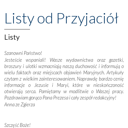
wspaniałe klasztory w miasteczku Alcobaça czy w Batalhi,
przeniosły nas do czasów, gdy świątynie bez wątpienia
Listy od Przyjaciół
wznoszono na chwałę Bożą, na przykład – w podzięce za
Opatrznościową pomoc w wygranej bitwie o
niepodległość kraju. Zachwyt budziła potężna, a zarazem
misterna architektura tych monumentalnych dzieł,
Listy
wspaniałe zdobienia, dbałość ich twórców o detale,
połączenie talentów z wytrwałością i pracowitością
Szanowni Państwo!
budowniczych.
Jesteście wspaniali! Wasze wydawnictwa oraz gazetki,
broszury i ulotki wzmacniają naszą duchowość i informują o
Podążyliśmy też śladami fatimskich wizjonerów – Łucji
wielu faktach oraz miejscach objawień Maryjnych. Artykuły
dos Santos oraz świętych Hiacynty i Franciszka Marto.
czytam z wielkim zainteresowaniem. Naprawdę bardzo cenię
Modliliśmy się przy ich grobach. Odprawiliśmy Drogę
informacje o Jezusie i Maryi, które w nieskończoność
Krzyżową w ich rodzinnych stronach, odwiedziliśmy
otwierają serca. Pamiętamy w modlitwie o Waszej pracy.
domy, w których żyli.
Pozdrawiam gorąco Pana Prezesa i cały zespół redakcyjny!
Anna ze Zgierza
W miejscu objawień Matki Bożej zapaliliśmy świece
przywiezione wraz z intencjami powierzonymi nam przez
Darczyńców w ramach akcji „Twoje światło w Fatimie”.
Podczas tej kilkudniowej wyprawy na każdym kroku
Szczęść Boże!