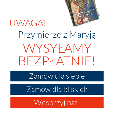
UWAGA!
Przymierze z Maryją
WYSYŁAMY
BEZPŁATNIE!
Zamów dla siebie
Zamów dla bliskich
Wesprzyj nas!