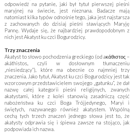
odpowiedź na pytanie, jaki był tytuł pierwszej pieśni
maryjnej na świecie, jest nieznana. Badacze mają
natomiast kilka typów odnośnie tego, jaka jest najstarsza
z zachowanych do dzisiaj pieśni sławiących Maryję
Pannę. Wydaje się, że najbardziej prawdopodobnym z
nich jest Akatyst ku czci Bogurodzicy.
Trzy znaczenia
Akatyst to słowo pochodzenia greckiego (od aκάθιστος –
akáthistos, czyli w dosłownym tłumaczeniu
„niesiedzący”), które ma obecnie co najmniej trzy
znaczenia. Jako tytuł, Akatyst ku czci Bogurodzicy jest tak
wzorcowym przedstawicielem swojego „gatunku”, że dał
nazwę całej kategorii pieśni religijnych, zwanych
akatystami, które z kolei stanowią zasadniczą część
nabożeństwa ku czci Boga Trójjedynego, Maryi i
świętych, nazywanego również akatystem. Wspólną
cechą tych trzech znaczeń jednego słowa jest to, że
akatysty odprawia się i śpiewa zawsze na stojąco, jak
podpowiada ich nazwa.