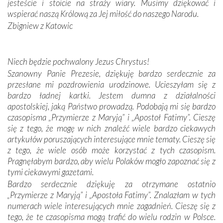
oddalone, w żaden sposób nie czuliśmy się obco.
jesteście i stoicie na straży wiary. Musimy dziękować i
Sprawiła to oczywiście sama Matka Boża, ale też
wspierać naszą Królową za Jej miłość do naszego Narodu.
kulturowa bliskość biorąca swój początek w naszej
Zbigniew z Katowic
wspólnej wierze. Podczas wyjazdów do historycznych
miejsc, które znalazły się na trasie naszej pielgrzymki,
mieliśmy okazję przekonać się, że Maryja swoją opieką
Niech będzie pochwalony Jezus Chrystus!
otacza nie tylko nasz naród, lecz wszystkie nacje, które
Szanowny Panie Prezesie, dziękuję bardzo serdecznie za
się Jej ufnie oddają, a także każdą osobę, która zawierza
przesłane mi pozdrowienia urodzinowe. Ucieszyłam się z
Jej siebie oraz swych bliskich.
bardzo ładnej kartki. Jestem dumna z działalności
apostolskiej, jaką Państwo prowadzą. Podobają mi się bardzo
Dzieje Portugalii to również historia wierności Bogu i
czasopisma „Przymierze z Maryją” i „Apostoł Fatimy”. Cieszę
odstępstw, także w życiu władców. Trudne momenty w
się z tego, że mogę w nich znaleźć wiele bardzo ciekawych
wymiarze tak osobistym, jak i zbiorowym, przypominają o
artykułów poruszających interesujące mnie tematy. Cieszę się
konieczności ciągłego zabiegania o własną duszę i o łaskę
z tego, że wiele osób może korzystać z tych czasopism.
Opatrzności. Wierność przynosi pomyślność –
Pragnęłabym bardzo, aby wielu Polaków mogło zapoznać się z
przynajmniej w życiu duchowym. Odstępstwo owocuje
tymi ciekawymi gazetami.
nieszczęściem i śmiercią. Te uniwersalne prawdy
Bardzo serdecznie dziękuję za otrzymane ostatnio
przychodziły na myśl, gdy słuchaliśmy opowieści
„Przymierze z Maryją” i „Apostoła Fatimy”. Znalazłam w tych
przewodników o portugalskich monarchach i wodzach,
numerach wiele interesujących mnie zagadnień. Cieszę się z
zwycięskich bitwach i nieszczęśliwych losach grzesznych
tego, że te czasopisma mogą trafić do wielu rodzin w Polsce.
kochanków.