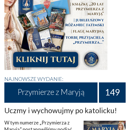
NAJNOWSZE WYDANIE:
149
Przymierze z Maryją
Uczmy i wychowujmy po katolicku!
W tym numerze „Przymierza z
Maryją” postanowiliśmy podjąć