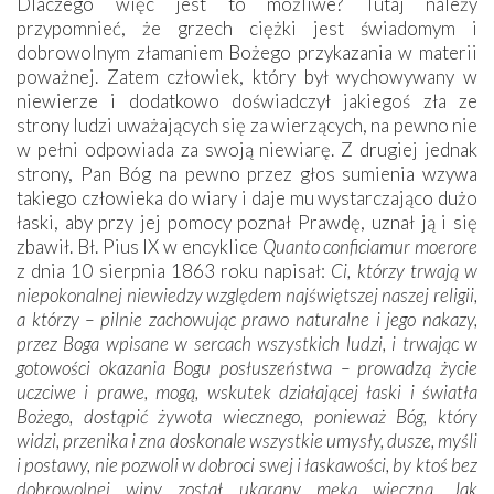
Dlaczego więc jest to możliwe? Tutaj należy
przypomnieć, że grzech ciężki jest świadomym i
dobrowolnym złamaniem Bożego przykazania w materii
poważnej. Zatem człowiek, który był wychowywany w
niewierze i dodatkowo doświadczył jakiegoś zła ze
strony ludzi uważających się za wierzących, na pewno nie
w pełni odpowiada za swoją niewiarę. Z drugiej jednak
strony, Pan Bóg na pewno przez głos sumienia wzywa
takiego człowieka do wiary i daje mu wystarczająco dużo
łaski, aby przy jej pomocy poznał Prawdę, uznał ją i się
zbawił. Bł. Pius IX w encyklice
Quanto conficiamur moerore
z dnia 10 sierpnia 1863 roku napisał:
Ci, którzy trwają w
niepokonalnej niewiedzy względem najświętszej naszej religii,
a którzy – pilnie zachowując prawo naturalne i jego nakazy,
przez Boga wpisane w sercach wszystkich ludzi, i trwając w
gotowości okazania Bogu posłuszeństwa – prowadzą życie
uczciwe i prawe, mogą, wskutek działającej łaski i światła
Bożego, dostąpić żywota wiecznego, ponieważ Bóg, który
widzi, przenika i zna doskonale wszystkie umysły, dusze, myśli
i postawy, nie pozwoli w dobroci swej i łaskawości, by ktoś bez
dobrowolnej winy został ukarany męką wieczną. Jak