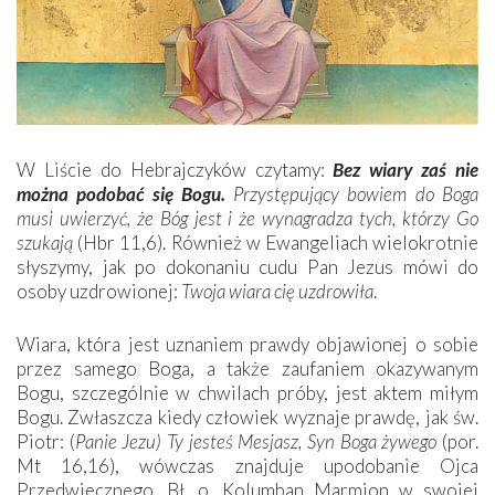
W Liście do Hebrajczyków czytamy:
Bez wiary zaś nie
można podobać się Bogu.
Przystępujący bowiem do Boga
musi uwierzyć, że Bóg jest i że wynagradza tych, którzy Go
szukają
(Hbr 11,6). Również w Ewangeliach wielokrotnie
słyszymy, jak po dokonaniu cudu Pan Jezus mówi do
osoby uzdrowionej:
Twoja wiara cię uzdrowiła
.
Wiara, która jest uznaniem prawdy objawionej o sobie
przez samego Boga, a także zaufaniem okazywanym
Bogu, szczególnie w chwilach próby, jest aktem miłym
Bogu. Zwłaszcza kiedy człowiek wyznaje prawdę, jak św.
Piotr: (
Panie Jezu) Ty jesteś Mesjasz, Syn Boga żywego
(por.
Mt 16,16), wówczas znajduje upodobanie Ojca
Przedwiecznego. Bł. o. Kolumban Marmion w swojej