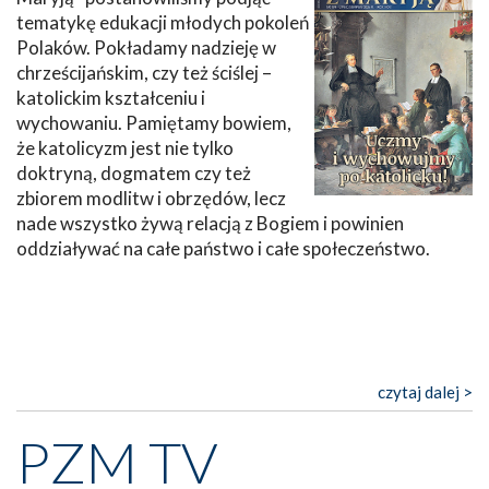
tematykę edukacji młodych pokoleń
Polaków. Pokładamy nadzieję w
chrześcijańskim, czy też ściślej –
katolickim kształceniu i
wychowaniu. Pamiętamy bowiem,
że katolicyzm jest nie tylko
doktryną, dogmatem czy też
zbiorem modlitw i obrzędów, lecz
nade wszystko żywą relacją z Bogiem i powinien
oddziaływać na całe państwo i całe społeczeństwo.
czytaj dalej >
PZM TV