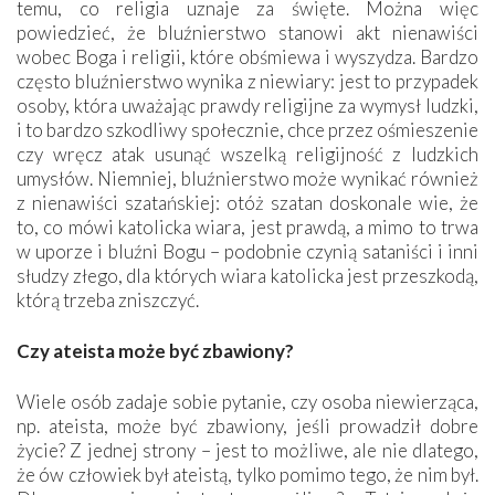
temu, co religia uznaje za święte. Można więc
powiedzieć, że bluźnierstwo stanowi akt nienawiści
wobec Boga i religii, które obśmiewa i wyszydza. Bardzo
często bluźnierstwo wynika z niewiary: jest to przypadek
osoby, która uważając prawdy religijne za wymysł ludzki,
i to bardzo szkodliwy społecznie, chce przez ośmieszenie
czy wręcz atak usunąć wszelką religijność z ludzkich
umysłów. Niemniej, bluźnierstwo może wynikać również
z nienawiści szatańskiej: otóż szatan doskonale wie, że
to, co mówi katolicka wiara, jest prawdą, a mimo to trwa
w uporze i bluźni Bogu – podobnie czynią sataniści i inni
słudzy złego, dla których wiara katolicka jest przeszkodą,
którą trzeba zniszczyć.
Czy ateista może być zbawiony?
Wiele osób zadaje sobie pytanie, czy osoba niewierząca,
np. ateista, może być zbawiony, jeśli prowadził dobre
życie? Z jednej strony – jest to możliwe, ale nie dlatego,
że ów człowiek był ateistą, tylko pomimo tego, że nim był.