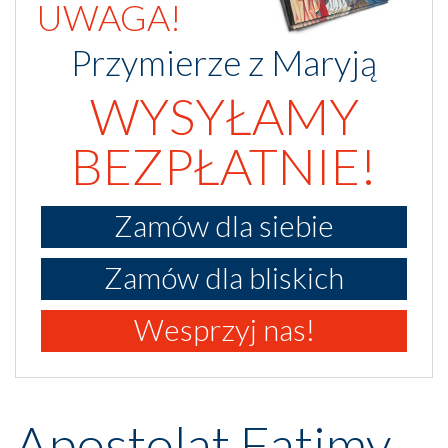
UWAGA!
Przymierze z Maryją
WYSYŁAMY
BEZPŁATNIE!
Zamów dla siebie
Zamów dla bliskich
Wesprzyj nas!
Apostolat Fatimy