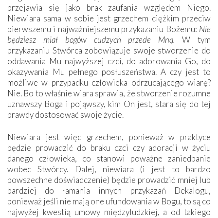
przejawia się jako brak zaufania względem Niego.
Niewiara sama w sobie jest grzechem ciężkim przeciw
pierwszemu i najważniejszemu przykazaniu Bożemu:
Nie
będziesz miał bogów cudzych przede Mną.
W tym
przykazaniu Stwórca zobowiązuje swoje stworzenie do
oddawania Mu najwyższej czci, do adorowania Go, do
okazywania Mu pełnego posłuszeństwa. A czy jest to
możliwe w przypadku człowieka odrzucającego wiarę?
Nie. Bo to właśnie wiara sprawia, że stworzenie rozumne
uznawszy Boga i pojąwszy, kim On jest, stara się do tej
prawdy dostosować swoje życie.
Niewiara jest więc grzechem, ponieważ w praktyce
będzie prowadzić do braku czci czy adoracji w życiu
danego człowieka, co stanowi poważne zaniedbanie
wobec Stwórcy. Dalej, niewiara (i jest to bardzo
powszechne doświadczenie) będzie prowadzić mniej lub
bardziej do łamania innych przykazań Dekalogu,
ponieważ jeśli nie mają one ufundowania w Bogu, to są co
najwyżej kwestią umowy międzyludzkiej, a od takiego