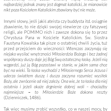
najbardziej jednak znany jest dogmat katolicki, że mianowicie
nikt poza Kościołem Katolickim zbawiony być nie może
.
Innymi słowy, jeśli jakiś ateista czy buddysta itd. osiągnie
zbawienie, to nie dzięki swojej niewierze czy fałszywej
religii, ale POMIMO nich i zawsze dokona się to przez
Chrystusa Pana w Kościele Katolickim. Św. Siostra
Faustyna Kowalska tak pisze o ostatniej chwili życia, tuż
przed przejściem do wieczności:
Wtenczas zaczynają się
niejako wysilać wnętrzności Miłosierdzia Bożego i bez żadnej
współpracy duszy daje jej Bóg Swą ostateczną łaskę. Jeżeli nią
wzgardzi, już ją Bóg pozostawi w stanie, w jakim sama chce
być na wieki. Ta łaska wychodzi z Miłosiernego Serca Jezusa i
uderza światłem duszę i dusza zaczyna rozumieć wysiłek
Boży, ale zwrócenie od niej zależy. Ona wie, że ta łaska dla niej
ostatnia i jeżeli okaże drgnienie dobrej woli – chociażby
najmniejsze
–
to Miłosierdzie Boże dokona reszty
(Dzienniczek, 1486).
Tak więc musimy zrobić wszystko, co w naszej mocy, by