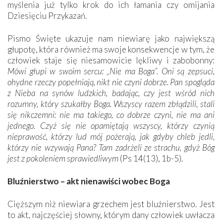
myślenia już tylko krok do ich łamania czy omijania
Dziesięciu Przykazań.
Pismo Święte ukazuje nam niewiarę jako największą
głupotę, która również ma swoje konsekwencje w tym, że
człowiek staje się niesamowicie lękliwy i zabobonny:
Mówi głupi w swoim sercu: „Nie ma Boga”. Oni są zepsuci,
ohydne rzeczy popełniają, nikt nie czyni dobrze. Pan spogląda
z Nieba na synów ludzkich, badając, czy jest wśród nich
rozumny, który szukałby Boga. Wszyscy razem zbłądzili, stali
się nikczemni: nie ma takiego, co dobrze czyni, nie ma ani
jednego. Czyż się nie opamiętają wszyscy, którzy czynią
nieprawość, którzy lud mój pożerają, jak gdyby chleb jedli,
którzy nie wzywają Pana? Tam zadrżeli ze strachu, gdyż Bóg
jest z pokoleniem sprawiedliwym
(Ps 14(13), 1b-5).
Bluźnierstwo – akt nienawiści wobec Boga
Cięższym niż niewiara grzechem jest bluźnierstwo. Jest
to akt, najczęściej słowny, którym dany człowiek uwłacza