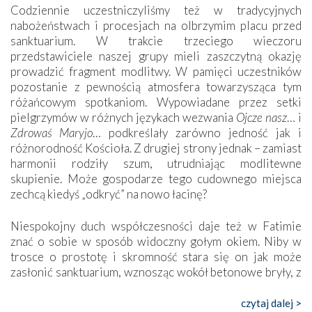
Codziennie uczestniczyliśmy też w tradycyjnych
nabożeństwach i procesjach na olbrzymim placu przed
sanktuarium. W trakcie trzeciego wieczoru
przedstawiciele naszej grupy mieli zaszczytną okazję
prowadzić fragment modlitwy. W pamięci uczestników
pozostanie z pewnością atmosfera towarzysząca tym
różańcowym spotkaniom. Wypowiadane przez setki
pielgrzymów w różnych językach wezwania
Ojcze nasz
… i
Zdrowaś Maryjo
… podkreślały zarówno jedność jak i
różnorodność Kościoła. Z drugiej strony jednak – zamiast
harmonii rodziły szum, utrudniając modlitewne
skupienie. Może gospodarze tego cudownego miejsca
zechcą kiedyś „odkryć” na nowo łacinę?
Niespokojny duch współczesności daje też w Fatimie
znać o sobie w sposób widoczny gołym okiem. Niby w
trosce o prostotę i skromność stara się on jak może
zasłonić sanktuarium, wznosząc wokół betonowe bryły, z
których niektóre nawet zostały poświęcone jako miejsca
katolickiego kultu. Tylko co wspólnego z żywą,
czytaj dalej >