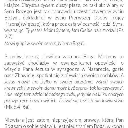
książce
Chrystus życiem duszy
pisze, że taki akt wiary w
Syna Bożego jest tak naprawdę uczestnictwem w życiu
Bożym, dokładniej w życiu Pierwszej Osoby Trójcy
Przenajświętszej, która przez całą wieczność rodzi Syna,
wyznając:
Ty jesteś Moim Synem, Jam Ciebie dziś zrodził
(Ps
2,7).
Mówi głupi w swoim sercu: „Nie ma Boga”…
Przeciwnie zaś, niewiara zasmuca Boga. Możemy to
zauważyć chociażby w ewangelicznej opowieści o
wizycie Pana Jezusa w synagodze w Nazarecie, gdzie
nasz Zbawiciel spotkał się z niewiarą swoich rodaków:
A
Jezus mówił im: „Tylko w swojej ojczyźnie, wśród swoich
krewnych i w swoim domu może być prorok tak lekceważony”.
I nie mógł tam zdziałać żadnego cudu, jedynie na kilku chorych
położył ręce i uzdrowił ich. Dziwił się też ich niedowiarstwu
(Mk 6,4–6a).
Niewiara jest zatem nieprzyjęciem prawdy, którą Pan
Bóg sam o sobie objawił, jest nieuznaniem Boga, w końcu