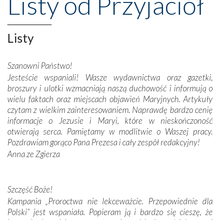
Listy od Przyjaciół
Opatrznościową pomoc w wygranej bitwie o
niepodległość kraju. Zachwyt budziła potężna, a zarazem
misterna architektura tych monumentalnych dzieł,
wspaniałe zdobienia, dbałość ich twórców o detale,
Listy
połączenie talentów z wytrwałością i pracowitością
budowniczych.
Szanowni Państwo!
Jesteście wspaniali! Wasze wydawnictwa oraz gazetki,
Podążyliśmy też śladami fatimskich wizjonerów – Łucji
broszury i ulotki wzmacniają naszą duchowość i informują o
dos Santos oraz świętych Hiacynty i Franciszka Marto.
wielu faktach oraz miejscach objawień Maryjnych. Artykuły
Modliliśmy się przy ich grobach. Odprawiliśmy Drogę
czytam z wielkim zainteresowaniem. Naprawdę bardzo cenię
Krzyżową w ich rodzinnych stronach, odwiedziliśmy
informacje o Jezusie i Maryi, które w nieskończoność
domy, w których żyli.
otwierają serca. Pamiętamy w modlitwie o Waszej pracy.
Pozdrawiam gorąco Pana Prezesa i cały zespół redakcyjny!
W miejscu objawień Matki Bożej zapaliliśmy świece
Anna ze Zgierza
przywiezione wraz z intencjami powierzonymi nam przez
Darczyńców w ramach akcji „Twoje światło w Fatimie”.
Podczas tej kilkudniowej wyprawy na każdym kroku
spotykaliśmy się z serdeczną otwartością
Szczęść Boże!
Portugalczyków. Podziwialiśmy ich ludową sztukę i
Kampania „Proroctwa nie lekceważcie. Przepowiednie dla
zwyczaje. Mimo że nasze kraje są od siebie bardzo
Polski” jest wspaniała. Popieram ją i bardzo się cieszę, że