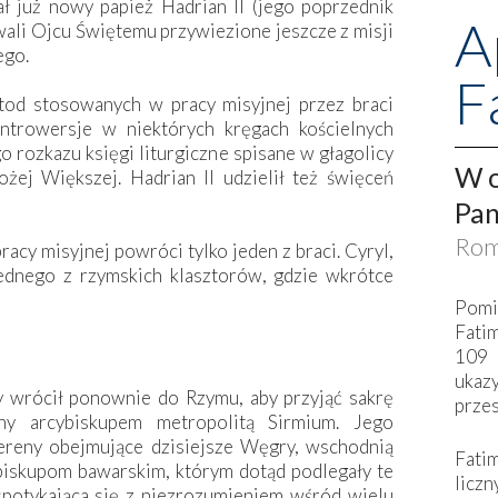
ł już nowy papież Hadrian II (jego poprzednik
A
owali Ojcu Świętemu przywiezione jeszcze z misji
ego.
F
od stosowanych w pracy misyjnej przez braci
ntrowersje w niektórych kręgach kościelnych
go rozkazu księgi liturgiczne spisane w głagolicy
W o
żej Większej. Hadrian II udzielił też święceń
Pan
Rom
racy misyjnej powróci tylko jeden z braci. Cyryl,
 jednego z rzymskich klasztorów, gdzie wkrótce
Pomi
Fati
109 
ukaz
wrócił ponownie do Rzymu, aby przyjąć sakrę
przes
any arcybiskupem metropolitą Sirmium. Jego
 tereny obejmujące dzisiejsze Węgry, wschodnią
Fati
 biskupom bawarskim, którym dotąd podlegały te
liczn
spotykająca się z niezrozumieniem wśród wielu