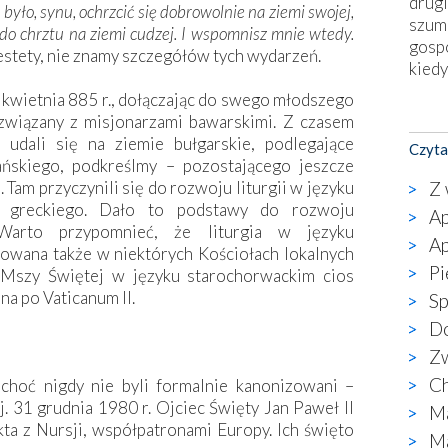
drugi
 było, synu, ochrzcić się dobrowolnie na ziemi swojej,
szum
 do chrztu na ziemi cudzej. I wspomnisz mnie wtedy.
gosp
estety, nie znamy szczegółów tych wydarzeń.
kiedy
kwietnia 885 r., dołączając do swego młodszego
Nies
 związany z misjonarzami bawarskimi. Z czasem
Fati
udali się na ziemie bułgarskie, podlegające
Czyta
okie
tańskiego, podkreślmy – pozostającego jeszcze
star
Z 
Tam przyczynili się do rozwoju liturgii w języku
wzno
u greckiego. Dało to podstawy do rozwoju
Ap
niekt
 Warto przypomnieć, że liturgia w języku
Ap
katol
owana także w niektórych Kościołach lokalnych
aute
Pi
 Mszy Świętej w języku starochorwackim cios
bunk
na po Vaticanum II.
Sp
przyp
Do
co p
Zw
bazy
Chry
Ch
choć nigdy nie byli formalnie kanonizowani –
wyję
ej. 31 grudnia 1980 r. Ojciec Święty Jan Paweł II
Ma
kultu
kta z Nursji, współpatronami Europy. Ich święto
Ma
karyk