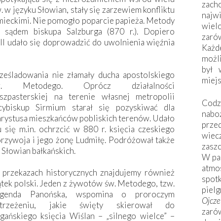
zac
w języku Słowian, stały się zarzewiem konfliktu
naj
mieckimi. Nie pomogło poparcie papieża. Metody
wiel
 sądem biskupa Salzburga (870 r.). Dopiero
zarów
II udało się doprowadzić do uwolnienia więźnia
Każd
możli
był 
ześladowania nie złamały ducha apostolskiego
miej
w. Metodego. Oprócz działalności
szpasterskiej na terenie własnej metropolii
Codzi
cybiskup Sirmium starał się pozyskiwać dla
nabo
rystusa mieszkańców pobliskich terenów. Udało
prze
 się m.in. ochrzcić w 880 r. księcia czeskiego
wiec
rzywoja i jego żonę Ludmiłę. Podróżował także
zaszc
 Słowian bałkańskich.
W pa
atmo
przekazach historycznych znajdujemy również
spo
tek polski. Jeden z żywotów św. Metodego, tzw.
piel
egenda Panońska, wspomina o proroczym
Ojcz
strzeżeniu, jakie święty skierował do
zarów
gańskiego księcia Wiślan – „silnego wielce” –