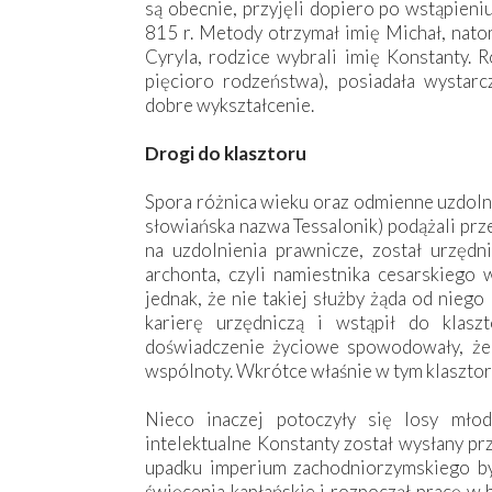
są obecnie, przyjęli dopiero po wstąpieni
815 r. Metody otrzymał imię Michał, natom
Cyryla, rodzice wybrali imię Konstanty. R
pięcioro rodzeństwa), posiadała wystarc
dobre wykształcenie.
Drogi do klasztoru
Spora różnica wieku oraz odmienne uzdolni
słowiańska nazwa Tessalonik) podążali prz
na uzdolnienia prawnicze, został urzędn
archonta, czyli namiestnika cesarskiego 
jednak, że nie takiej służby żąda od nieg
karierę urzędniczą i wstąpił do klas
doświadczenie życiowe spowodowały, że
wspólnoty. Wkrótce właśnie w tym klasztorz
Nieco inaczej potoczyły się losy młod
intelektualne Konstanty został wysłany prz
upadku imperium zachodniorzymskiego był
święcenia kapłańskie i rozpoczął pracę w b