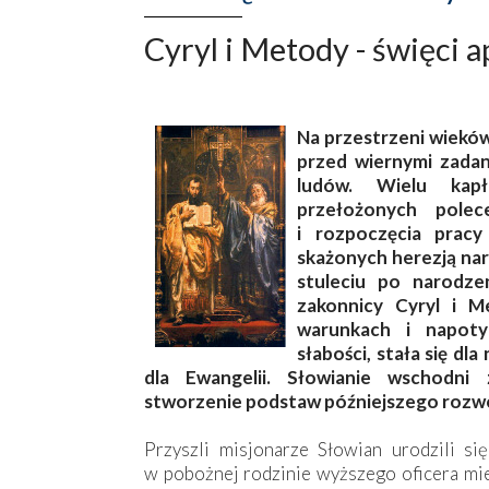
Cyryl i Metody - święci 
Na przestrzeni wieków 
przed wiernymi zada
ludów. Wielu kap
przełożonych polec
i rozpoczęcia pracy
skażonych herezją na
stuleciu po narodze
zakonnicy Cyryl i M
warunkach i napoty
słabości, stała się d
dla Ewangelii. Słowianie wschodni 
stworzenie podstaw późniejszego rozwoj
Przyszli misjonarze Słowian urodzili si
w pobożnej rodzinie wyższego oficera mie