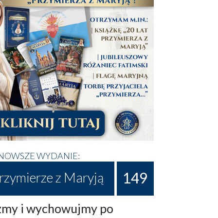
NOWSZE WYDANIE:
149
rzymierze z Maryją
my i wychowujmy po