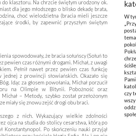
u do klasztoru. Na chrzcie świętym urodzony ok.
kat
iast dla jego młodszego o blisko dekadę brata,
odzina, choć wielodzietna (bracia mieli jeszcze
W ty
zające środki, by zapewnić przyszłym świętym
„Prz
post
tema
poko
Pokł
enia spowodowały, że bracia sołuńscy (Sołuń to
chrze
ez pewien czas różnymi drogami. Michał, z uwagi
ściśl
ikiem. Pełnił nawet przez pewien czas funkcję
kszta
w jednej z prowincji słowiańskich. Okazało się
Pami
o Bóg. Idąc za głosem powołania, Michał porzucił
katol
ztoru na Olimpie w Bitynii. Pobożność oraz
czy t
 Michał – Metody, szybko został przełożonym
wszys
e miały się znowu zejść drogi obu braci.
oddzi
społ
szego z nich. Wykazujący wielkie zdolności
ez ojca na studia do stolicy cesarstwa, którą po
 Konstantynopol. Po skończeniu nauki przyjął
ibliotece przy kościele Hagia Sofia. Ale i on nie