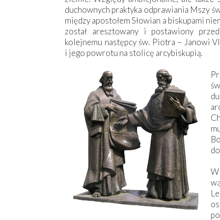
duchownych praktyka odprawiania Mszy św. 
między apostołem Słowian a biskupami nie
został aresztowany i postawiony przed
kolejnemu następcy św. Piotra – Janowi VI
i jego powrotu na stolicę arcybiskupią.
Pr
ś
du
ar
Ch
mu
Bo
do
W 
wą
L
o
po