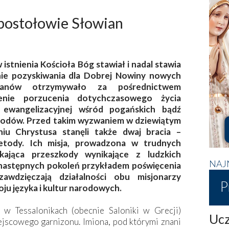
apostołowie Słowian
istnienia Kościoła Bóg stawiał i nadal stawia
nie pozyskiwania dla Dobrej Nowiny nowych
łanów otrzymywało za pośrednictwem
enie porzucenia dotychczasowego życia
 ewangelizacyjnej wśród pogańskich bądź
rodów. Przed takim wyzwaniem w dziewiątym
niu Chrystusa stanęli także dwaj bracia –
etody. Ich misja, prowadzona w trudnych
kająca przeszkody wynikające z ludzkich
NAJ
la następnych pokoleń przykładem poświęcenia
zawdzięczają działalności obu misjonarzy
P
u języka i kultur narodowych.
ę w Tessalonikach (obecnie Saloniki w Grecji)
Ucz
jscowego garnizonu. Imiona, pod którymi znani