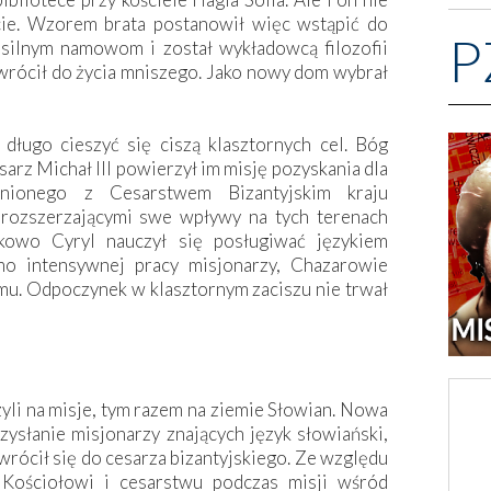
cie. Wzorem brata postanowił więc wstąpić do
P
silnym namowom i został wykładowcą filozofii
owrócił do życia mniszego. Jako nowy dom wybrał
długo cieszyć się ciszą klasztornych cel. Bóg
sarz Michał III powierzył im misję pozyskania dla
aźnionego z Cesarstwem Bizantyjskim kraju
rozszerzającymi swe wpływy na tych terenach
kowo Cyryl nauczył się posługiwać językiem
imo intensywnej pracy misjonarzy, Chazarowie
omu. Odpoczynek w klasztornym zaciszu nie trwał
li na misje, tym razem na ziemie Słowian. Nowa
ysłanie misjonarzy znających język słowiański,
wrócił się do cesarza bizantyjskiego. Ze względu
i Kościołowi i cesarstwu podczas misji wśród