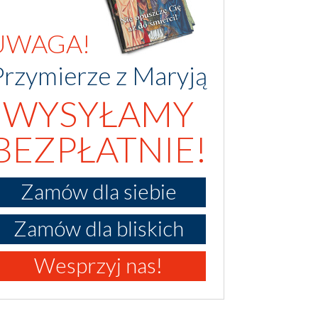
UWAGA!
Przymierze z Maryją
WYSYŁAMY
BEZPŁATNIE!
Zamów dla siebie
Zamów dla bliskich
Wesprzyj nas!