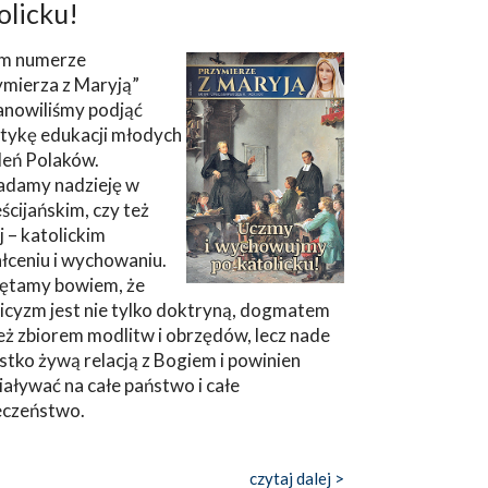
olicku!
m numerze
ymierza z Maryją”
anowiliśmy podjąć
tykę edukacji młodych
leń Polaków.
adamy nadzieję w
ścijańskim, czy też
ej – katolickim
łceniu i wychowaniu.
ętamy bowiem, że
icyzm jest nie tylko doktryną, dogmatem
eż zbiorem modlitw i obrzędów, lecz nade
tko żywą relacją z Bogiem i powinien
aływać na całe państwo i całe
eczeństwo.
czytaj dalej >