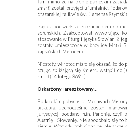
Tam, mimo że na tronie papieskim zasiada
zmarł) zostali przyjęci triumfalnie. Podar
chazarskiej relikwie św. Klemensa Rzymski
Papież podszedł ze zrozumieniem do met
sołuńskich. Zaakceptował wywołujące ko
stosowanie w liturgii języka Słowian. Z je
zostały umieszczone w bazylice Matki Bo
kapłańskich Metodemu.
Niestety, wkrótce miało się okazać, że do p
czując zbliżającą się śmierć, wstąpił do
zmarł (14 lutego 869 r.).
Oskarżony i aresztowany…
Po krótkim pobycie na Morawach Metody 
biskupią. Jednocześnie został mianow
jurysdykcji poddano m.in. Panonię, czyli
Austrię i Słowenię. Nie spodobało się to
ziemie. Względy ambicjonalne, ale także 