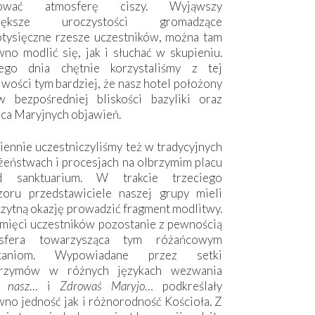
hować atmosferę ciszy. Wyjąwszy
większe uroczystości gromadzące
otysięczne rzesze uczestników, można tam
no modlić się, jak i słuchać w skupieniu.
ego dnia chętnie korzystaliśmy z tej
wości tym bardziej, że nasz hotel położony
w bezpośredniej bliskości bazyliki oraz
sca Maryjnych objawień.
ennie uczestniczyliśmy też w tradycyjnych
żeństwach i procesjach na olbrzymim placu
d sanktuarium. W trakcie trzeciego
zoru przedstawiciele naszej grupy mieli
zytną okazję prowadzić fragment modlitwy.
mięci uczestników pozostanie z pewnością
sfera towarzysząca tym różańcowym
tkaniom. Wypowiadane przez setki
grzymów w różnych językach wezwania
e nasz
… i
Zdrowaś Maryjo
… podkreślały
no jedność jak i różnorodność Kościoła. Z