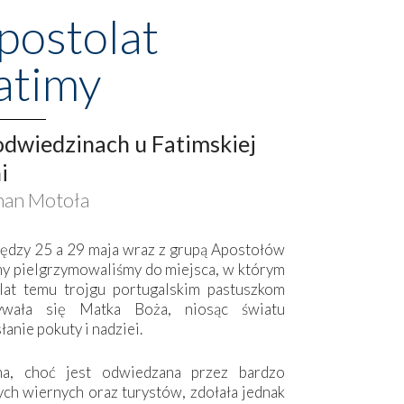
postolat
atimy
dwiedzinach u Fatimskiej
i
an Motoła
ędzy 25 a 29 maja wraz z grupą Apostołów
my pielgrzymowaliśmy do miejsca, w którym
lat temu trojgu portugalskim pastuszkom
ywała się Matka Boża, niosąc światu
łanie pokuty i nadziei.
ma, choć jest odwiedzana przez bardzo
ych wiernych oraz turystów, zdołała jednak