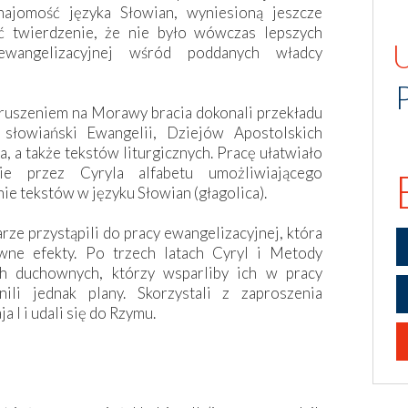
ajomość języka Słowian, wyniesioną jeszcze
ć twierdzenie, że nie było wówczas lepszych
wangelizacyjnej wśród poddanych władcy
ruszeniem na Morawy bracia dokonali przekładu
 słowiański Ewangelii, Dziejów Apostolskich
za, a także tekstów liturgicznych. Pracę ułatwiało
ie przez Cyryla alfabetu umożliwiającego
ie tekstów w języku Słowian (głagolica).
rze przystąpili do pracy ewangelizacyjnej, która
wne efekty. Po trzech latach Cyryl i Metody
h duchownych, którzy wsparliby ich w pracy
ili jednak plany. Skorzystali z zaproszenia
 I i udali się do Rzymu.