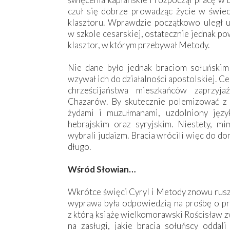
czuł się dobrze prowadząc życie w świe
klasztoru. Wprawdzie początkowo uległ u
w szkole cesarskiej, ostatecznie jednak p
klasztor, w którym przebywał Metody.
Nie dane było jednak braciom sołuńskim 
wzywał ich do działalności apostolskiej. Ce
chrześcijaństwa mieszkańców zaprzyj
Chazarów. By skutecznie polemizować z 
żydami i muzułmanami, uzdolniony języ
hebrajskim oraz syryjskim. Niestety, m
wybrali judaizm. Bracia wrócili więc do d
długo.
Wśród Słowian…
Wkrótce święci Cyryl i Metody znowu ruszy
wyprawa była odpowiedzią na prośbę o prz
z którą książę wielkomorawski Rościsław z
na zasługi, jakie bracia sołuńscy oddal