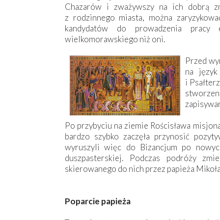
Chazarów i zważywszy na ich dobrą zn
z rodzinnego miasta, można zaryzykowa
kandydatów do prowadzenia pracy e
wielkomorawskiego niż oni.
Przed wy
na język
i Psałter
stworzen
zapisywan
Po przybyciu na ziemie Rościsława misjona
bardzo szybko zaczęła przynosić pozyty
wyruszyli więc do Bizancjum po nowyc
duszpasterskiej. Podczas podróży zmien
skierowanego do nich przez papieża Mikołaja
Poparcie papieża