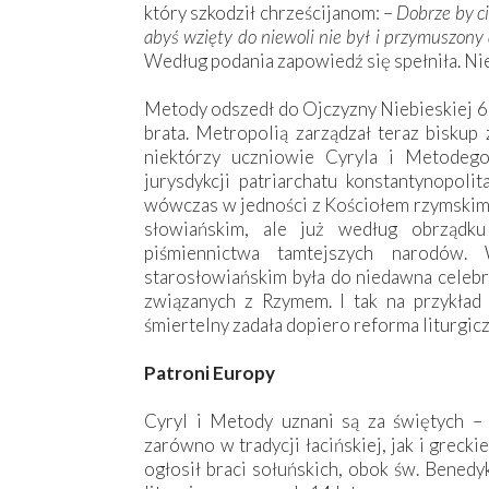
który szkodził chrześcijanom: –
Dobrze by ci
abyś wzięty do niewoli nie był i przymuszony
Według podania zapowiedź się spełniła. Ni
Metody odszedł do Ojczyzny Niebieskiej 6 
brata. Metropolią zarządzał teraz biskup
niektórzy uczniowie Cyryla i Metodego 
jurysdykcji patriarchatu konstantynopoli
wówczas w jedności z Kościołem rzymskim. 
słowiańskim, ale już według obrządk
piśmiennictwa tamtejszych narodów.
starosłowiańskim była do niedawna celebr
związanych z Rzymem. I tak na przykład
śmiertelny zadała dopiero reforma liturgicz
Patroni Europy
Cyryl i Metody uznani są za świętych – 
zarówno w tradycji łacińskiej, jak i grecki
ogłosił braci sołuńskich, obok św. Benedy