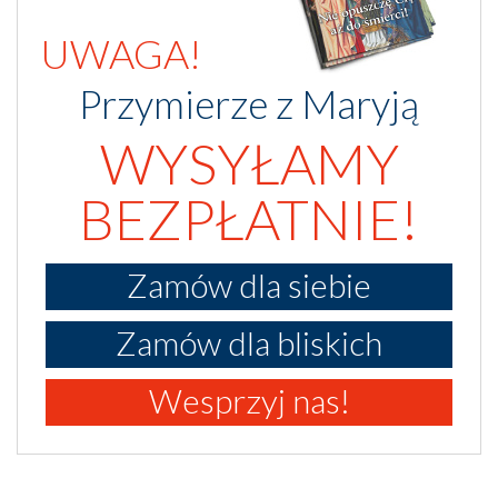
UWAGA!
Przymierze z Maryją
WYSYŁAMY
BEZPŁATNIE!
Zamów dla siebie
Zamów dla bliskich
Wesprzyj nas!