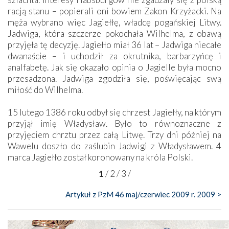
racją stanu – popierali oni bowiem Zakon Krzyżacki. Na
męża wybrano więc Jagiełłę, władcę pogańskiej Litwy.
Jadwiga, która szczerze pokochała Wilhelma, z obawą
przyjęła tę decyzję. Jagiełło miał 36 lat – Jadwiga niecałe
dwanaście – i uchodził za okrutnika, barbarzyńcę i
analfabetę. Jak się okazało opinia o Jagielle była mocno
przesadzona. Jadwiga zgodziła się, poświęcając swą
miłość do Wilhelma.
15 lutego 1386 roku odbył się chrzest Jagiełły, na którym
przyjął imię Władysław. Było to równoznaczne z
przyjęciem chrztu przez całą Litwę. Trzy dni później na
Wawelu doszło do zaślubin Jadwigi z Władysławem. 4
marca Jagiełło został koronowany na króla Polski.
1
/
2
/
3
/
Artykuł z PzM 46 maj/czerwiec 2009 r. 2009 >