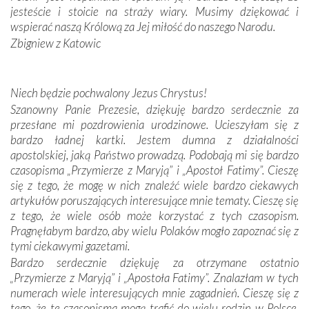
zwyczaje. Mimo że nasze kraje są od siebie bardzo
jesteście i stoicie na straży wiary. Musimy dziękować i
oddalone, w żaden sposób nie czuliśmy się obco.
wspierać naszą Królową za Jej miłość do naszego Narodu.
Sprawiła to oczywiście sama Matka Boża, ale też
Zbigniew z Katowic
kulturowa bliskość biorąca swój początek w naszej
wspólnej wierze. Podczas wyjazdów do historycznych
miejsc, które znalazły się na trasie naszej pielgrzymki,
Niech będzie pochwalony Jezus Chrystus!
mieliśmy okazję przekonać się, że Maryja swoją opieką
Szanowny Panie Prezesie, dziękuję bardzo serdecznie za
otacza nie tylko nasz naród, lecz wszystkie nacje, które
przesłane mi pozdrowienia urodzinowe. Ucieszyłam się z
się Jej ufnie oddają, a także każdą osobę, która zawierza
bardzo ładnej kartki. Jestem dumna z działalności
Jej siebie oraz swych bliskich.
apostolskiej, jaką Państwo prowadzą. Podobają mi się bardzo
czasopisma „Przymierze z Maryją” i „Apostoł Fatimy”. Cieszę
Dzieje Portugalii to również historia wierności Bogu i
się z tego, że mogę w nich znaleźć wiele bardzo ciekawych
odstępstw, także w życiu władców. Trudne momenty w
artykułów poruszających interesujące mnie tematy. Cieszę się
wymiarze tak osobistym, jak i zbiorowym, przypominają o
z tego, że wiele osób może korzystać z tych czasopism.
konieczności ciągłego zabiegania o własną duszę i o łaskę
Pragnęłabym bardzo, aby wielu Polaków mogło zapoznać się z
Opatrzności. Wierność przynosi pomyślność –
tymi ciekawymi gazetami.
przynajmniej w życiu duchowym. Odstępstwo owocuje
Bardzo serdecznie dziękuję za otrzymane ostatnio
nieszczęściem i śmiercią. Te uniwersalne prawdy
„Przymierze z Maryją” i „Apostoła Fatimy”. Znalazłam w tych
przychodziły na myśl, gdy słuchaliśmy opowieści
numerach wiele interesujących mnie zagadnień. Cieszę się z
przewodników o portugalskich monarchach i wodzach,
tego, że te czasopisma mogą trafić do wielu rodzin w Polsce.