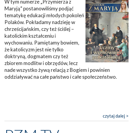
W tym numerze „Przymierza z
Maryją” postanowiliśmy podjąć
tematykę edukacji młodych pokoleń
Polaków. Pokładamy nadzieję w
chrześcijańskim, czy też ściślej –
katolickim kształceniu i
wychowaniu. Pamiętamy bowiem,
że katolicyzm jest nie tylko
doktryną, dogmatem czy też
zbiorem modlitw i obrzędów, lecz
nade wszystko żywą relacją z Bogiem i powinien
oddziaływać na całe państwo i całe społeczeństwo.
czytaj dalej >