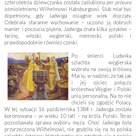
czteroletnia dziewczynka została zaślubiona
per procura
ośmioletniemu Wilhelmowi Habsburgowi. Ślub miał być
dopełniony, gdy Jadwiga osiągnie wiek dojrzały.
Odebrała staranne wychowanie – uczono ją dobrych
manier i poczucia piękna. Jadwiga znała kilka języków –
łacinę, włoski, węgierski, niemiecki, polski i
prawdopodobnie również czeski.
Po śmierci Ludwika
szlachta węgierska
wybrała na swoją królową
Marię, w nadziei, że tak jak
i jej ojciec połączy
królestwa Węgier i Polski
unią personalną. Na to nie
chcieli się zgodzić Polacy.
W tej sytuacji 16 października 1384 r. Jadwiga została
koronowana – w wieku 10 lat! – na króla Polski. Teraz
pozostawała sprawa wyboru męża. Choć Jadwiga była
przyrzeczona Wilhelmowi, nie godziła się na to polska
szlachta. Interesy Habsburgów nie zgadzały się z polską