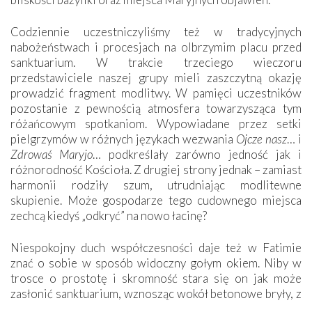
Codziennie uczestniczyliśmy też w tradycyjnych
nabożeństwach i procesjach na olbrzymim placu przed
sanktuarium. W trakcie trzeciego wieczoru
przedstawiciele naszej grupy mieli zaszczytną okazję
prowadzić fragment modlitwy. W pamięci uczestników
pozostanie z pewnością atmosfera towarzysząca tym
różańcowym spotkaniom. Wypowiadane przez setki
pielgrzymów w różnych językach wezwania
Ojcze nasz
… i
Zdrowaś Maryjo
… podkreślały zarówno jedność jak i
różnorodność Kościoła. Z drugiej strony jednak – zamiast
harmonii rodziły szum, utrudniając modlitewne
skupienie. Może gospodarze tego cudownego miejsca
zechcą kiedyś „odkryć” na nowo łacinę?
Niespokojny duch współczesności daje też w Fatimie
znać o sobie w sposób widoczny gołym okiem. Niby w
trosce o prostotę i skromność stara się on jak może
zasłonić sanktuarium, wznosząc wokół betonowe bryły, z
których niektóre nawet zostały poświęcone jako miejsca