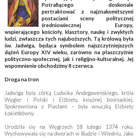
Potrafiącego doskonale
pertraktować z najznakomitszymi
postaciami sceny politycznej
średniowiecznej Europy,
wspierającego kościoły, klasztory, naukę i zwykłych
ludzi, zwłaszcza tych najuboższych. Tą królową była
św. Jadwiga, będąca symbolem najszczytniejszych
dążeń Europy XIV wieku, zarówno na płaszczyźnie
polityczno-społecznej, jak i religijno-kulturalnej. Jej
wspomnienie obchodzimy 8 czerwca.
Droga na tron
Jadwiga była córką Ludwika Andegaweńskiego, króla
Węgier i Polski i Elżbiety, księżnej bośniackiej.
Spokrewniona z Piastami – była wnuczką Elżbiety
Łokietkówny.
Urodziła się na Węgrzech 18 lutego 1374 roku.
Wychowywała się na dworach w Budzie i Wiedniu. Jako