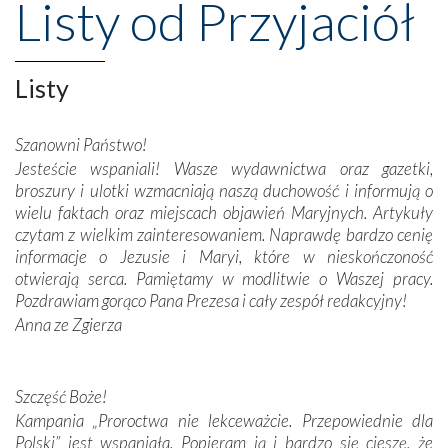
Listy od Przyjaciół
wznoszono na chwałę Bożą, na przykład – w podzięce za
Opatrznościową pomoc w wygranej bitwie o
niepodległość kraju. Zachwyt budziła potężna, a zarazem
misterna architektura tych monumentalnych dzieł,
Listy
wspaniałe zdobienia, dbałość ich twórców o detale,
połączenie talentów z wytrwałością i pracowitością
Szanowni Państwo!
budowniczych.
Jesteście wspaniali! Wasze wydawnictwa oraz gazetki,
broszury i ulotki wzmacniają naszą duchowość i informują o
Podążyliśmy też śladami fatimskich wizjonerów – Łucji
wielu faktach oraz miejscach objawień Maryjnych. Artykuły
dos Santos oraz świętych Hiacynty i Franciszka Marto.
czytam z wielkim zainteresowaniem. Naprawdę bardzo cenię
Modliliśmy się przy ich grobach. Odprawiliśmy Drogę
informacje o Jezusie i Maryi, które w nieskończoność
Krzyżową w ich rodzinnych stronach, odwiedziliśmy
otwierają serca. Pamiętamy w modlitwie o Waszej pracy.
domy, w których żyli.
Pozdrawiam gorąco Pana Prezesa i cały zespół redakcyjny!
Anna ze Zgierza
W miejscu objawień Matki Bożej zapaliliśmy świece
przywiezione wraz z intencjami powierzonymi nam przez
Darczyńców w ramach akcji „Twoje światło w Fatimie”.
Podczas tej kilkudniowej wyprawy na każdym kroku
Szczęść Boże!
spotykaliśmy się z serdeczną otwartością
Kampania „Proroctwa nie lekceważcie. Przepowiednie dla
Portugalczyków. Podziwialiśmy ich ludową sztukę i
Polski” jest wspaniała. Popieram ją i bardzo się cieszę, że