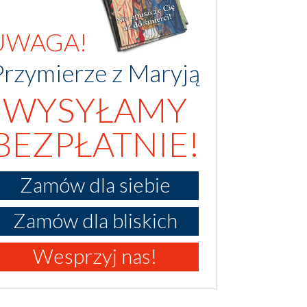
UWAGA!
Przymierze z Maryją
WYSYŁAMY
BEZPŁATNIE!
Zamów dla siebie
Zamów dla bliskich
Wesprzyj nas!