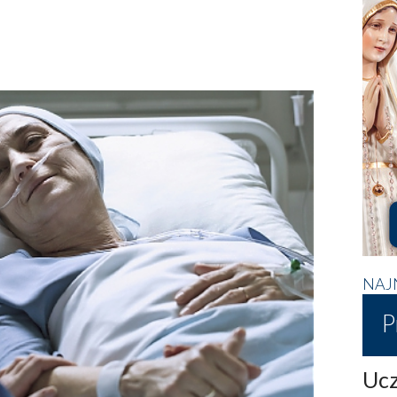
NAJ
P
Ucz