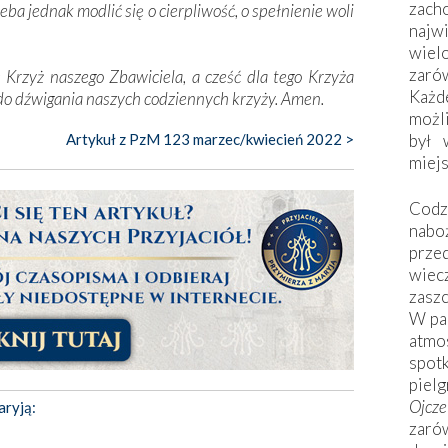
zac
zeba jednak modlić się o cierpliwość, o spełnienie woli
naj
wiel
zarów
Krzyż naszego Zbawiciela, a cześć dla tego Krzyża
Każd
 do dźwigania naszych codziennych krzyży. Amen.
możli
Artykuł z PzM 123 marzec/kwiecień 2022 >
był 
miej
Codzi
nabo
prze
wiec
zaszc
W pa
atmo
spo
piel
Ojcz
aryją:
zarów