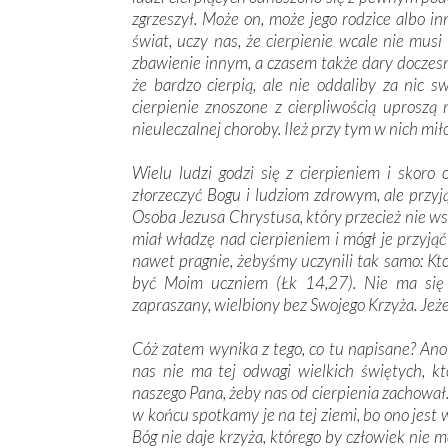
zgrzeszył. Może on, może jego rodzice albo inn
świat, uczy nas, że cierpienie wcale nie mus
zbawienie innym, a czasem także dary doczesn
że bardzo cierpią, ale nie oddaliby za nic s
cierpienie znoszone z cierpliwością uprosz
nieuleczalnej choroby. Ileż przy tym w nich miło
Wielu ludzi godzi się z cierpieniem i skoro 
złorzeczyć Bogu i ludziom zdrowym, ale przyją
Osoba Jezusa Chrystusa, który przecież nie wsty
miał władzę nad cierpieniem i mógł je przyjąć 
nawet pragnie, żebyśmy uczynili tak samo: Kto
być Moim uczniem (Łk 14,27). Nie ma się 
zapraszany, wielbiony bez Swojego Krzyża. Jeże
Cóż zatem wynika z tego, co tu napisane? Ano ż
nas nie ma tej odwagi wielkich świętych, kt
naszego Pana, żeby nas od cierpienia zachował. 
w końcu spotkamy je na tej ziemi, bo ono jest
Bóg nie daje krzyża, którego by człowiek nie m