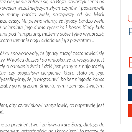
ez cierpienie zbliżyli się do Boga, otworzyli serca na
no swoich wcześniejszych złych czynów i postanowili
adów mamy bardzo wiele, począwszy od św. Marii
asze czasy. Na pewno wiemy, że Ignacy bardzo wiele
e ucierpiała jego duma rycerska i honor. Kiedy kula
zami pod Pampeluną, możemy sobie tylko wyobrazić,
ukrotne łamanie nogi i składanie jej z powrotem…
łóżku spowodowały, że Ignacy zaczął zastanawiać się
ży. W końcu doszedł do wniosku, że to wszystko jest
ję o odmianie życia i dziś jest jednym z najbardziej
, czy błogosławi cierpienie, które stało się jego
łyszelibyśmy, że je błogosławi, bo bez niego do końca
azłaby go w grzechu śmiertelnym i zamiast świętym,
niem, aby człowiekowi uzmysłowić, co naprawdę jest
ać.
e za przekleństwo i za jawną karę Bożą, dlatego do
rzeniem, ostrożnością, bo skoro cierpi, to znaczy, że