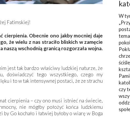
kat
W ty
żej Fatimskiej!
„Prz
post
 cierpienia. Obecnie ono jakby mocniej daje
tema
o, że wielu z nas straciło bliskich w zamęcie
poko
a naszą wschodnią granicą rozgorzała wojna.
Pokł
chrze
ściśl
nim jest tak bardzo właściwy ludzkiej naturze, że
kszta
hu, doświadczyć tego wszystkiego, czego my
Pami
ęku i to w tak intensywnej postaci, że ze strachu
katol
czy t
wszys
mat cierpienia – czy ono musi istnieć na świecie,
oddzi
chmocny, nie mógłby położyć końca ludzkiemu
społ
zi by Go kochało i łatwiej byłoby o wiarę w Boga