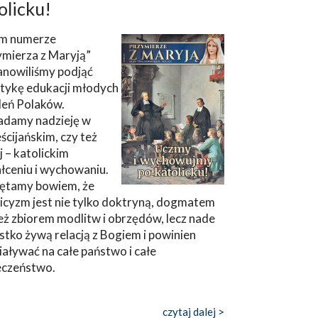
olicku!
m numerze
ymierza z Maryją”
anowiliśmy podjąć
tykę edukacji młodych
leń Polaków.
adamy nadzieję w
ścijańskim, czy też
ej – katolickim
łceniu i wychowaniu.
ętamy bowiem, że
icyzm jest nie tylko doktryną, dogmatem
eż zbiorem modlitw i obrzędów, lecz nade
tko żywą relacją z Bogiem i powinien
aływać na całe państwo i całe
eczeństwo.
czytaj dalej >