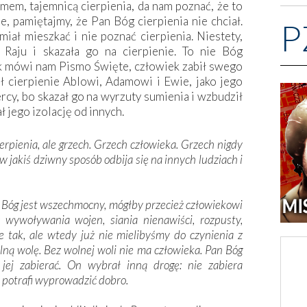
em, tajemnicą cierpienia, da nam poznać, że to
e, pamiętajmy, że Pan Bóg cierpienia nie chciał.
P
iał mieszkać i nie poznać cierpienia. Niestety,
Raju i skazała go na cierpienie. To nie Bóg
jak mówi nam Pismo Święte, człowiek zabił swego
ósł cierpienie Ablowi, Adamowi i Ewie, jako jego
y, bo skazał go na wyrzuty sumienia i wzbudził
 jego izolację od innych.
ierpienia, ale grzech. Grzech człowieka. Grzech nigdy
 w jakiś dziwny sposób odbija się na innych ludziach i
an Bóg jest wszechmocny, mógłby przecież człowiekowi
 wywoływania wojen, siania nienawiści, rozpusty,
 tak, ale wtedy już nie mielibyśmy do czynienia z
lną wolę. Bez wolnej woli nie ma człowieka. Pan Bóg
jej zabierać. On wybrał inną drogę: nie zabiera
a potrafi wyprowadzić dobro.