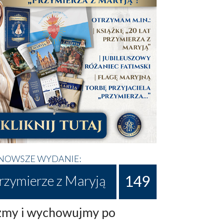
NOWSZE WYDANIE:
149
rzymierze z Maryją
my i wychowujmy po