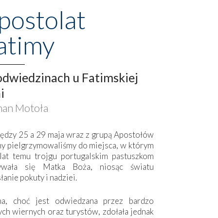
postolat
atimy
dwiedzinach u Fatimskiej
i
an Motoła
ędzy 25 a 29 maja wraz z grupą Apostołów
my pielgrzymowaliśmy do miejsca, w którym
lat temu trojgu portugalskim pastuszkom
ywała się Matka Boża, niosąc światu
łanie pokuty i nadziei.
ma, choć jest odwiedzana przez bardzo
ych wiernych oraz turystów, zdołała jednak