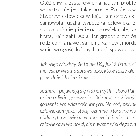
Otóż chwila zastanowienia nad tym problem
wszystko nie jest takie proste. Po pierwsz
Stworzył człowieka w Raju. Tam człowiek m
samowola ludzka wypędziła człowieka z 
sprowadził cierpienie na człowieka, ale, 
brata, Kain zabił Abla. Ten grzech przyni
rodzicom, a nawet samemu Kainowi, morderc
w nim wrogość do innych ludzi, spowodował
Tak więc widzimy, że to nie Bóg jest źródłem c
nie jest prywatną sprawą tego, kto grzeszy, ale
powoduje ich cierpienie.
Jednak – pojawiają się i takie myśli – skoro P
uniemożliwić grzeszenie. Odebrać możliwość
godzenia we własność innych. No cóż, pewnie
człowiekiem jako istotą rozumną, która ma wo
obdarzył człowieka wolną wolą i nie chce 
człowiekowi wolności, ale nawet z wielkiego zł