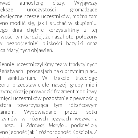
hować atmosferę ciszy. Wyjąwszy
większe uroczystości gromadzące
otysięczne rzesze uczestników, można tam
no modlić się, jak i słuchać w skupieniu.
ego dnia chętnie korzystaliśmy z tej
wości tym bardziej, że nasz hotel położony
w bezpośredniej bliskości bazyliki oraz
sca Maryjnych objawień.
ennie uczestniczyliśmy też w tradycyjnych
żeństwach i procesjach na olbrzymim placu
d sanktuarium. W trakcie trzeciego
zoru przedstawiciele naszej grupy mieli
zytną okazję prowadzić fragment modlitwy.
mięci uczestników pozostanie z pewnością
sfera towarzysząca tym różańcowym
tkaniom. Wypowiadane przez setki
grzymów w różnych językach wezwania
e nasz
… i
Zdrowaś Maryjo
… podkreślały
no jedność jak i różnorodność Kościoła. Z