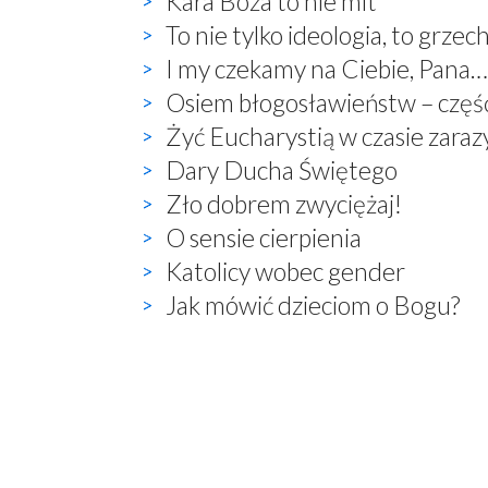
Kara Boża to nie mit
To nie tylko ideologia, to grz
I my czekamy na Ciebie, Pana…
Osiem błogosławieństw – część
Żyć Eucharystią w czasie zaraz
Dary Ducha Świętego
Zło dobrem zwyciężaj!
O sensie cierpienia
Katolicy wobec gender
Jak mówić dzieciom o Bogu?