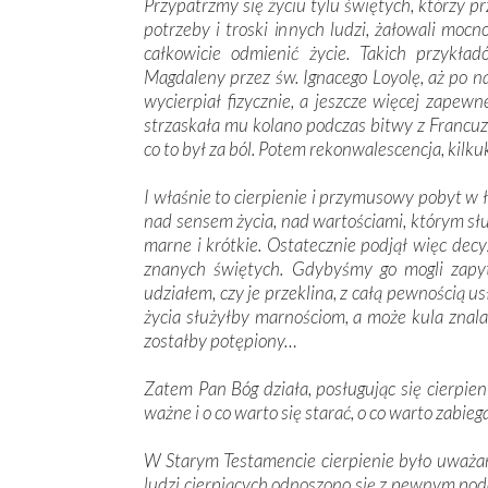
Przypatrzmy się życiu tylu świętych, którzy prz
potrzeby i troski innych ludzi, żałowali moc
całkowicie odmienić życie. Takich przykł
Magdaleny przez św. Ignacego Loyolę, aż po n
wycierpiał fizycznie, a jeszcze więcej zapewn
strzaskała mu kolano podczas bitwy z Francu
co to był za ból. Potem rekonwalescencja, kilk
I właśnie to cierpienie i przymusowy pobyt w 
nad sensem życia, nad wartościami, którym słu
marne i krótkie. Ostatecznie podjął więc decyz
znanych świętych. Gdybyśmy go mogli zapytać
udziałem, czy je przeklina, z całą pewnością us
życia służyłby marnościom, a może kula znal
zostałby potępiony…
Zatem Pan Bóg działa, posługując się cierpie
ważne i o co warto się starać, o co warto zabieg
W Starym Testamencie cierpienie było uważan
ludzi cierpiących odnoszono się z pewnym podej