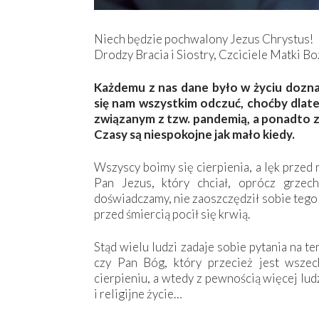
Niech będzie pochwalony Jezus Chrystus!
Drodzy Bracia i Siostry, Czciciele Matki Bo
Każdemu z nas dane było w życiu doznać
się nam wszystkim odczuć, choćby dlateg
związanym z tzw. pandemią, a ponadto z
Czasy są niespokojne jak mało kiedy.
Wszyscy boimy się cierpienia, a lęk przed 
Pan Jezus, który chciał, oprócz grzec
doświadczamy, nie zaoszczędził sobie tego l
przed śmiercią pocił się krwią.
Stąd wielu ludzi zadaje sobie pytania na te
czy Pan Bóg, który przecież jest wsze
cierpieniu, a wtedy z pewnością więcej lud
i religijne życie…