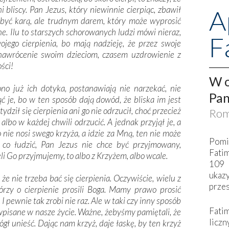
i bliscy. Pan Jezus, który niewinnie cierpiąc, zbawił
A
i być karą, ale trudnym darem, który może wyprosić
e. Ilu to starszych schorowanych ludzi mówi nieraz,
F
wojego cierpienia, bo mają nadzieję, że przez swoje
ą nawrócenie swoim dzieciom, czasem uzdrowienie z
ści!
W o
ono już ich dotyka, postanawiają nie narzekać, nie
Pan
ć je, bo w ten sposób dają dowód, że bliska im jest
dził się cierpienia ani go nie odrzucił, choć przecież
Rom
albo w każdej chwili odrzucić. A jednak przyjął je, a
 nie nosi swego krzyża, a idzie za Mną, ten nie może
Pomi
co łudzić, Pan Jezus nie chce być przyjmowany,
Fati
li Go przyjmujemy, to albo z Krzyżem, albo wcale.
109 
ukaz
e nie trzeba bać się cierpienia. Oczywiście, wielu z
przes
órzy o cierpienie prosili Boga. Mamy prawo prosić
I pewnie tak zrobi nie raz. Ale w taki czy inny sposób
Fati
 wpisane w nasze życie. Ważne, żebyśmy pamiętali, że
liczn
ógł unieść. Dając nam krzyż, daje łaskę, by ten krzyż