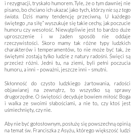
i rezygnacji, tryskało humorem. Tyle, że o tym dawniej nie
pisano, bo chciano ich ukazać jako tych, którzy
nie są z tego
świata
. Dziś mamy tendencję przeciwną. U każdego
świętego „na siłę” wyszukuje się takie cechy, jak poczucie
humoru czy wesołość. Niewątpliwie jest to bardzo duże
uproszczenie i w żaden sposób nie oddaje
rzeczywistości. Skoro mamy tak różne typy ludzkich
charakterów i temperamentów, to nie może być tak, że
świętymi zostają tylko ludzie z natury radośni. Święci są
przecież różni. Jedni tu, na ziemi, byli pełni poczucia
humoru, a inni – poważni, jeszcze inni – smutni.
Skłonność do czysto ludzkiego żartowania, radości
objawianej na zewnątrz, to wszystko są sprawy
drugorzędne. O świętości decyduje bowiem miłość Boga
i walka ze swoimi słabościami, a nie to, czy ktoś jest
uśmiechnięty, czy nie.
Aby nie być gołosłownym, posłużę się powszechną opinią
na temat św. Franciszka z Asyżu, którego większość ludzi