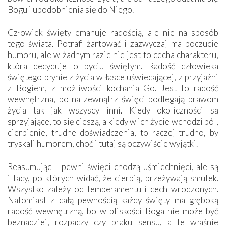
Bogu i upodobnienia się do Niego.
Człowiek święty emanuje radością, ale nie na sposób
tego świata. Potrafi żartować i zazwyczaj ma poczucie
humoru, ale w żadnym razie nie jest to cecha charakteru,
która decyduje o byciu świętym. Radość człowieka
świętego płynie z życia w łasce uświecającej, z przyjaźni
z Bogiem, z możliwości kochania Go. Jest to radość
wewnętrzna, bo na zewnątrz święci podlegają prawom
życia tak jak wszyscy inni. Kiedy okoliczności są
sprzyjające, to się cieszą, a kiedy w ich życie wchodzi ból,
cierpienie, trudne doświadczenia, to raczej trudno, by
tryskali humorem, choć i tutaj są oczywiście wyjątki.
Reasumując – pewni święci chodzą uśmiechnięci, ale są
i tacy, po których widać, że cierpią, przeżywają smutek.
Wszystko zależy od temperamentu i cech wrodzonych.
Natomiast z całą pewnością każdy święty ma głęboką
radość wewnętrzną, bo w bliskości Boga nie może być
beznadziei, rozpaczy czy braku sensu, a te właśnie