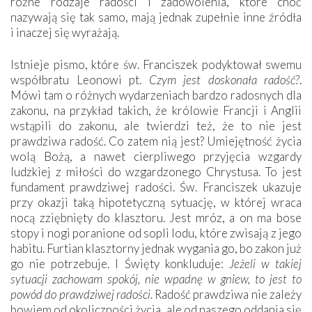
różne rodzaje radości i zadowolenia, które choć
nazywają się tak samo, mają jednak zupełnie inne źródła
i inaczej się wyrażają.
Istnieje pismo, które św. Franciszek podyktował swemu
współbratu Leonowi pt.
Czym jest doskonała radość?
.
Mówi tam o różnych wydarzeniach bardzo radosnych dla
zakonu, na przykład takich, że królowie Francji i Anglii
wstąpili do zakonu, ale twierdzi też, że to nie jest
prawdziwa radość. Co zatem nią jest? Umiejętność życia
wolą Bożą, a nawet cierpliwego przyjęcia wzgardy
ludzkiej z miłości do wzgardzonego Chrystusa. To jest
fundament prawdziwej radości. Św. Franciszek ukazuje
przy okazji taką hipotetyczną sytuację, w której wraca
nocą zziębnięty do klasztoru. Jest mróz, a on ma bose
stopy i nogi poranione od sopli lodu, które zwisają z jego
habitu. Furtian klasztorny jednak wygania go, bo zakon już
go nie potrzebuje. I Święty konkluduje:
Jeżeli w takiej
sytuacji zachowam spokój, nie wpadnę w gniew, to jest to
powód do prawdziwej radości
. Radość prawdziwa nie zależy
bowiem od okoliczności życia, ale od naszego oddania się