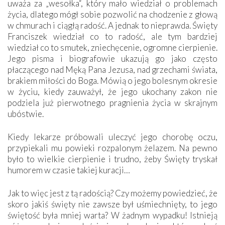
uważa za „wesołka“, który mało wiedział o problemach
życia, dlatego mógł sobie pozwolić na chodzenie z głową
w chmurach i ciągłą radość. A jednak to nieprawda. Święty
Franciszek wiedział co to radość, ale tym bardziej
wiedział co to smutek, zniechęcenie, ogromne cierpienie.
Jego pisma i biografowie ukazują go jako często
płaczącego nad Męką Pana Jezusa, nad grzechami świata,
brakiem miłości do Boga. Mówią o jego bolesnym okresie
w życiu, kiedy zauważył, że jego ukochany zakon nie
podziela już pierwotnego pragnienia życia w skrajnym
ubóstwie.
Kiedy lekarze próbowali uleczyć jego chorobę oczu,
przypiekali mu powieki rozpalonym żelazem. Na pewno
było to wielkie cierpienie i trudno, żeby Święty tryskał
humorem w czasie takiej kuracji…
Jak to więc jest z tą radością? Czy możemy powiedzieć, że
skoro jakiś święty nie zawsze był uśmiechnięty, to jego
świętość była mniej warta? W żadnym wypadku! Istnieją