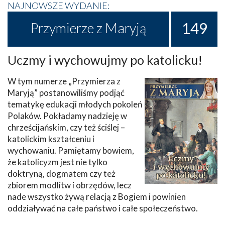
NAJNOWSZE WYDANIE:
149
Przymierze z Maryją
Uczmy i wychowujmy po katolicku!
W tym numerze „Przymierza z
Maryją” postanowiliśmy podjąć
tematykę edukacji młodych pokoleń
Polaków. Pokładamy nadzieję w
chrześcijańskim, czy też ściślej –
katolickim kształceniu i
wychowaniu. Pamiętamy bowiem,
że katolicyzm jest nie tylko
doktryną, dogmatem czy też
zbiorem modlitw i obrzędów, lecz
nade wszystko żywą relacją z Bogiem i powinien
oddziaływać na całe państwo i całe społeczeństwo.