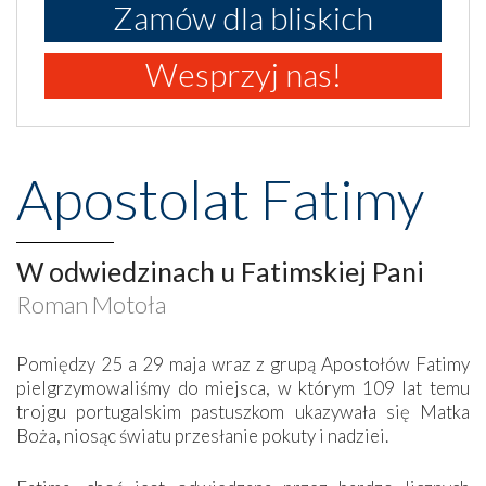
Zamów dla bliskich
Wesprzyj nas!
Apostolat Fatimy
W odwiedzinach u Fatimskiej Pani
Roman Motoła
Pomiędzy 25 a 29 maja wraz z grupą Apostołów Fatimy
pielgrzymowaliśmy do miejsca, w którym 109 lat temu
trojgu portugalskim pastuszkom ukazywała się Matka
Boża, niosąc światu przesłanie pokuty i nadziei.