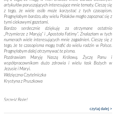
wymiarze tak osobistym, jak i zbiorowym, przypominają o
artykułów poruszających interesujące mnie tematy. Cieszę się
konieczności ciągłego zabiegania o własną duszę i o łaskę
z tego, że wiele osób może korzystać z tych czasopism.
Opatrzności. Wierność przynosi pomyślność –
Pragnęłabym bardzo, aby wielu Polaków mogło zapoznać się z
przynajmniej w życiu duchowym. Odstępstwo owocuje
tymi ciekawymi gazetami.
nieszczęściem i śmiercią. Te uniwersalne prawdy
Bardzo serdecznie dziękuję za otrzymane ostatnio
przychodziły na myśl, gdy słuchaliśmy opowieści
„Przymierze z Maryją” i „Apostoła Fatimy”. Znalazłam w tych
przewodników o portugalskich monarchach i wodzach,
numerach wiele interesujących mnie zagadnień. Cieszę się z
zwycięskich bitwach i nieszczęśliwych losach grzesznych
tego, że te czasopisma mogą trafić do wielu rodzin w Polsce.
kochanków.
Pragnęłabym dalej otrzymywać te pisma.
Pozdrawiam Maryję Naszą Królową. Życzę Panu i
Byli tym razem pośród Apostołów Fatimy reprezentanci
współpracownikom dużo zdrowia i wielu łask Bożych w
każdego spośród żyjących pokoleń. Najmłodszy uczestnik
Jezusie i Maryi.
liczył sobie 13 lat, zaś senior, pan Zdzisław – już 94.
–
Wdzięczna Czytelniczka
Całe życie marzyłem, by tu przyjechać
– przyznał w
Krystyna z Pruszkowa
rozmowie.
Nasza pielgrzymka nie byłaby tak bogata w duchową treść
Szczęść Boże!
bez obecności duszpasterza – księdza Krzysztofa.
Oprócz zapewnienia nam możliwości codziennego
Bardzo dziękuję za przysyłanie mi „Przymierza z Maryją”. Jest
czytaj dalej >
wysłuchania Mszy Świętej, dawał on wyrazy swej
to pismo, które bardzo sobie cenię i szanuję. Redagujecie