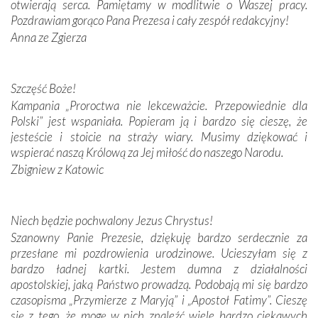
otwierają serca. Pamiętamy w modlitwie o Waszej pracy.
Pozdrawiam gorąco Pana Prezesa i cały zespół redakcyjny!
W miejscu objawień Matki Bożej zapaliliśmy świece
Anna ze Zgierza
przywiezione wraz z intencjami powierzonymi nam przez
Darczyńców w ramach akcji „Twoje światło w Fatimie”.
Podczas tej kilkudniowej wyprawy na każdym kroku
spotykaliśmy się z serdeczną otwartością
Szczęść Boże!
Portugalczyków. Podziwialiśmy ich ludową sztukę i
Kampania „Proroctwa nie lekceważcie. Przepowiednie dla
zwyczaje. Mimo że nasze kraje są od siebie bardzo
Polski” jest wspaniała. Popieram ją i bardzo się cieszę, że
oddalone, w żaden sposób nie czuliśmy się obco.
jesteście i stoicie na straży wiary. Musimy dziękować i
Sprawiła to oczywiście sama Matka Boża, ale też
wspierać naszą Królową za Jej miłość do naszego Narodu.
kulturowa bliskość biorąca swój początek w naszej
Zbigniew z Katowic
wspólnej wierze. Podczas wyjazdów do historycznych
miejsc, które znalazły się na trasie naszej pielgrzymki,
mieliśmy okazję przekonać się, że Maryja swoją opieką
Niech będzie pochwalony Jezus Chrystus!
otacza nie tylko nasz naród, lecz wszystkie nacje, które
Szanowny Panie Prezesie, dziękuję bardzo serdecznie za
się Jej ufnie oddają, a także każdą osobę, która zawierza
przesłane mi pozdrowienia urodzinowe. Ucieszyłam się z
Jej siebie oraz swych bliskich.
bardzo ładnej kartki. Jestem dumna z działalności
apostolskiej, jaką Państwo prowadzą. Podobają mi się bardzo
Dzieje Portugalii to również historia wierności Bogu i
czasopisma „Przymierze z Maryją” i „Apostoł Fatimy”. Cieszę
odstępstw, także w życiu władców. Trudne momenty w
się z tego, że mogę w nich znaleźć wiele bardzo ciekawych