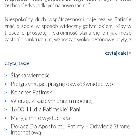
zechcą kiedyś „odkryć” na nowo łacinę?
Niespokojny duch współczesności daje też w Fatimie
znać o sobie w sposób widoczny gołym okiem. Niby w
trosce o prostotę i skromność stara się on jak może
zasłonić sanktuarium, wznosząc wokół betonowe bryły, z
których niektóre nawet zostały poświęcone jako miejsca
katolickiego kultu. Tylko co wspólnego z żywą,
czytaj dalej >
autentyczną wiarą mogą mieć płaskie, szare bunkry albo
Czytaj także:
kaplice, w których Tabernakulum przypomina bardziej
skrzynkę na narzędzia? Albo co powiedzieć o ustawionym
Śląska wierność
tuż przy nowej bazylice wielkim krzyżu, na którym
Pielgrzymując, pragnę dawać świadectwo
zamiast Chrystusa umieszczono dziwaczną postać jakby
Kongres Fatimski
wyjętą ze starożytnych hieroglifów? W kulturowym
kontekście naszych czasów to raczej karykatura niż godny
Wierzę. Z każdym dniem mocniej
wizerunek Zbawiciela…
1600 lilii dla Fatimskiej Pani
Zatem nawet w bezpośrednim otoczeniu sanktuarium
Maryja mnie wysłuchała
naocznie przekonaliśmy się, że wewnątrz Kościoła toczy
Dołącz Do Apostolatu Fatimy – Odwiedź Stronę
się ogromna walka o kształt katolicyzmu i o serca
Internetową!
wierzących. Do czego to zmaganie może prowadzić,