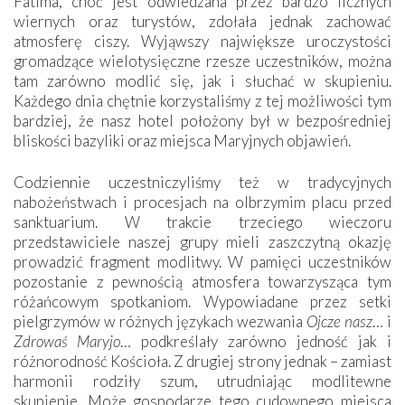
Fatima, choć jest odwiedzana przez bardzo licznych
wiernych oraz turystów, zdołała jednak zachować
atmosferę ciszy. Wyjąwszy największe uroczystości
gromadzące wielotysięczne rzesze uczestników, można
tam zarówno modlić się, jak i słuchać w skupieniu.
Każdego dnia chętnie korzystaliśmy z tej możliwości tym
bardziej, że nasz hotel położony był w bezpośredniej
bliskości bazyliki oraz miejsca Maryjnych objawień.
Codziennie uczestniczyliśmy też w tradycyjnych
nabożeństwach i procesjach na olbrzymim placu przed
sanktuarium. W trakcie trzeciego wieczoru
przedstawiciele naszej grupy mieli zaszczytną okazję
prowadzić fragment modlitwy. W pamięci uczestników
pozostanie z pewnością atmosfera towarzysząca tym
różańcowym spotkaniom. Wypowiadane przez setki
pielgrzymów w różnych językach wezwania
Ojcze nasz
… i
Zdrowaś Maryjo
… podkreślały zarówno jedność jak i
różnorodność Kościoła. Z drugiej strony jednak – zamiast
harmonii rodziły szum, utrudniając modlitewne
skupienie. Może gospodarze tego cudownego miejsca