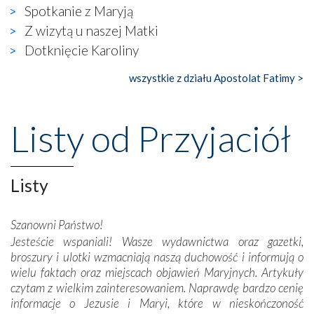
widzieliśmy w urokliwym, niewielkim mieście Obidos,
Spotkanie z Maryją
gdzie w miejscu dawnego kościoła działa dzisiaj…
Z wizytą u naszej Matki
księgarnia.
Dotknięcie Karoliny
Nasze pielgrzymkowe wyprawy, których celem były
wszystkie z działu Apostolat Fatimy >
wspaniałe klasztory w miasteczku Alcobaça czy w Batalhi,
przeniosły nas do czasów, gdy świątynie bez wątpienia
wznoszono na chwałę Bożą, na przykład – w podzięce za
Listy od Przyjaciół
Opatrznościową pomoc w wygranej bitwie o
niepodległość kraju. Zachwyt budziła potężna, a zarazem
misterna architektura tych monumentalnych dzieł,
wspaniałe zdobienia, dbałość ich twórców o detale,
Listy
połączenie talentów z wytrwałością i pracowitością
budowniczych.
Szanowni Państwo!
Jesteście wspaniali! Wasze wydawnictwa oraz gazetki,
Podążyliśmy też śladami fatimskich wizjonerów – Łucji
broszury i ulotki wzmacniają naszą duchowość i informują o
dos Santos oraz świętych Hiacynty i Franciszka Marto.
wielu faktach oraz miejscach objawień Maryjnych. Artykuły
Modliliśmy się przy ich grobach. Odprawiliśmy Drogę
czytam z wielkim zainteresowaniem. Naprawdę bardzo cenię
Krzyżową w ich rodzinnych stronach, odwiedziliśmy
informacje o Jezusie i Maryi, które w nieskończoność
domy, w których żyli.