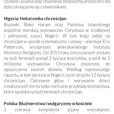
czytania i pisania oraz stworzenie bezpiecznej przestrzeni dla
dzieci do łączenia się z rówieśnikami
.
Nigeria: Hekatomba chrześcijan
Bojówki Boko Haram oraz Państwa Islamskiego
wspólnie mordują wyznawców Chrystusa w środkowej
i północnej części Nigerii.
W tym kraju zabija się
chrześcijan w sposób systematyczny i celowy –
alarmuje Eric
Patterson, wiceprezes amerykańskiego Instytutu
Wolności Religijnej. Od 2015 roku zniszczonych zostało
na tych terenach ponad 2 tysiące kościołów, a od 4 do 5
milionów wyznawców Chrystusa zmuszono do
opuszczenia swoich domów. Według najnowszego
raportu, w tym okresie w Nigerii życie straciło 12 tysięcy
chrześcijan. Odcinanie głów i wyrywanie dzieci
z matczynych łon to tylko nieliczne przykłady bestialstwa,
które spotyka na tych terenach chrześcijan.
Polska: Bluźnierstwa i wulgaryzmy w kościele
1 czerwca kompletnie pijany mieszkaniec