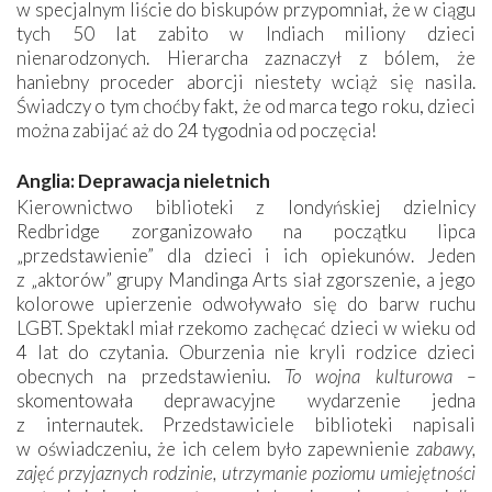
w specjalnym liście do biskupów przypomniał, że w ciągu
tych 50 lat zabito w Indiach miliony dzieci
nienarodzonych. Hierarcha zaznaczył z bólem, że
haniebny proceder aborcji niestety wciąż się nasila.
Świadczy o tym choćby fakt, że od marca tego roku, dzieci
można zabijać aż do 24 tygodnia od poczęcia!
Anglia: Deprawacja nieletnich
Kierownictwo biblioteki z londyńskiej dzielnicy
Redbridge zorganizowało na początku lipca
„przedstawienie” dla dzieci i ich opiekunów. Jeden
z „aktorów” grupy Mandinga Arts siał zgorszenie, a jego
kolorowe upierzenie odwoływało się do barw ruchu
LGBT. Spektakl miał rzekomo zachęcać dzieci w wieku od
4 lat do czytania. Oburzenia nie kryli rodzice dzieci
obecnych na przedstawieniu.
To wojna kulturowa –
skomentowała deprawacyjne wydarzenie jedna
z internautek. Przedstawiciele biblioteki napisali
w oświadczeniu, że ich celem było zapewnienie
zabawy,
zajęć przyjaznych rodzinie, utrzymanie poziomu umiejętności