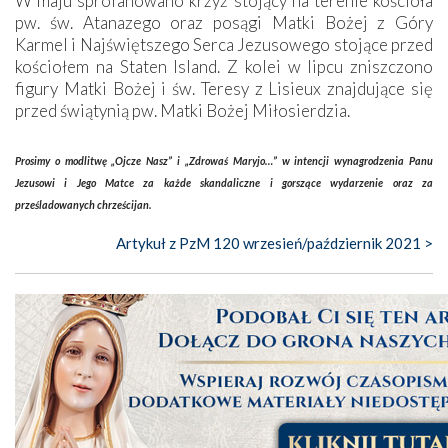
W maju sprofanowano krzyż stojący na terenie kościoła
pw. św. Atanazego oraz posągi Matki Bożej z Góry
Karmel i Najświętszego Serca Jezusowego stojące przed
kościołem na Staten Island. Z kolei w lipcu zniszczono
figury Matki Bożej i św. Teresy z Lisieux znajdujące się
przed świątynią pw. Matki Bożej Miłosierdzia.
Prosimy o modlitwę „Ojcze Nasz” i „Zdrowaś Maryjo…” w intencji wynagrodzenia Panu
Jezusowi i Jego Matce za każde skandaliczne i gorszące wydarzenie oraz za
prześladowanych chrześcijan.
Artykuł z PzM 120 wrzesień/październik 2021 >