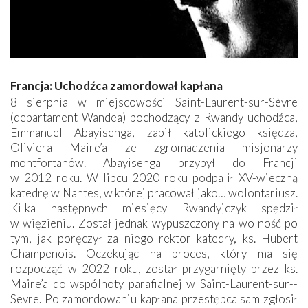
Francja: Uchodźca zamordował kapłana
8 sierpnia w miejscowości Saint-Laurent-sur-Sèvre
(departament Wandea) pochodzący z Rwandy uchodźca,
Emmanuel Abayisenga, zabił katolickiego księdza,
Oliviera Maire’a ze zgromadzenia misjonarzy
montfortanów. Abayisenga przybył do Francji
w 2012 roku. W lipcu 2020 roku podpalił XV-wieczną
katedrę w Nantes, w której pracował jako… wolontariusz.
Kilka następnych miesięcy Rwandyjczyk spędził
w więzieniu. Został jednak wypuszczony na wolność po
tym, jak poręczył za niego rektor katedry, ks. Hubert
Champenois. Oczekując na proces, który ma się
rozpocząć w 2022 roku, został przygarnięty przez ks.
Maire’a do wspólnoty parafialnej w Saint-Laurent-sur-­
Sevre. Po zamordowaniu kapłana przestępca sam zgłosił