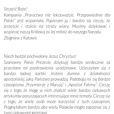
Darczyńców w ramach akcji „Twoje światło w Fatimie”.
Podczas tej kilkudniowej wyprawy na każdym kroku
Szczęść Boże!
spotykaliśmy się z serdeczną otwartością
Kampania „Proroctwa nie lekceważcie. Przepowiednie dla
Portugalczyków. Podziwialiśmy ich ludową sztukę i
Polski” jest wspaniała. Popieram ją i bardzo się cieszę, że
zwyczaje. Mimo że nasze kraje są od siebie bardzo
jesteście i stoicie na straży wiary. Musimy dziękować i
oddalone, w żaden sposób nie czuliśmy się obco.
wspierać naszą Królową za Jej miłość do naszego Narodu.
Sprawiła to oczywiście sama Matka Boża, ale też
Zbigniew z Katowic
kulturowa bliskość biorąca swój początek w naszej
wspólnej wierze. Podczas wyjazdów do historycznych
miejsc, które znalazły się na trasie naszej pielgrzymki,
Niech będzie pochwalony Jezus Chrystus!
mieliśmy okazję przekonać się, że Maryja swoją opieką
Szanowny Panie Prezesie, dziękuję bardzo serdecznie za
otacza nie tylko nasz naród, lecz wszystkie nacje, które
przesłane mi pozdrowienia urodzinowe. Ucieszyłam się z
się Jej ufnie oddają, a także każdą osobę, która zawierza
bardzo ładnej kartki. Jestem dumna z działalności
Jej siebie oraz swych bliskich.
apostolskiej, jaką Państwo prowadzą. Podobają mi się bardzo
czasopisma „Przymierze z Maryją” i „Apostoł Fatimy”. Cieszę
Dzieje Portugalii to również historia wierności Bogu i
się z tego, że mogę w nich znaleźć wiele bardzo ciekawych
odstępstw, także w życiu władców. Trudne momenty w
artykułów poruszających interesujące mnie tematy. Cieszę się
wymiarze tak osobistym, jak i zbiorowym, przypominają o
z tego, że wiele osób może korzystać z tych czasopism.
konieczności ciągłego zabiegania o własną duszę i o łaskę
Pragnęłabym bardzo, aby wielu Polaków mogło zapoznać się z
Opatrzności. Wierność przynosi pomyślność –
tymi ciekawymi gazetami.