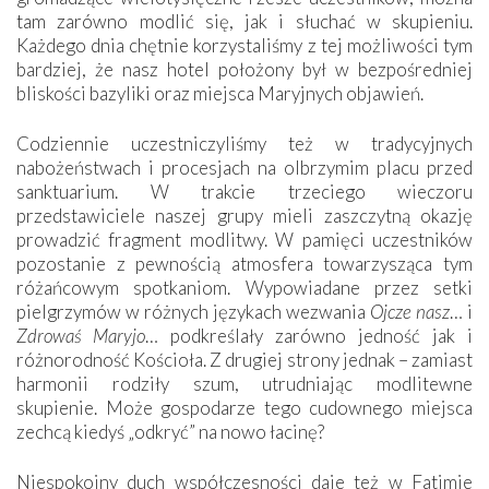
tam zarówno modlić się, jak i słuchać w skupieniu.
Każdego dnia chętnie korzystaliśmy z tej możliwości tym
bardziej, że nasz hotel położony był w bezpośredniej
bliskości bazyliki oraz miejsca Maryjnych objawień.
Codziennie uczestniczyliśmy też w tradycyjnych
nabożeństwach i procesjach na olbrzymim placu przed
sanktuarium. W trakcie trzeciego wieczoru
przedstawiciele naszej grupy mieli zaszczytną okazję
prowadzić fragment modlitwy. W pamięci uczestników
pozostanie z pewnością atmosfera towarzysząca tym
różańcowym spotkaniom. Wypowiadane przez setki
pielgrzymów w różnych językach wezwania
Ojcze nasz
… i
Zdrowaś Maryjo
… podkreślały zarówno jedność jak i
różnorodność Kościoła. Z drugiej strony jednak – zamiast
harmonii rodziły szum, utrudniając modlitewne
skupienie. Może gospodarze tego cudownego miejsca
zechcą kiedyś „odkryć” na nowo łacinę?
Niespokojny duch współczesności daje też w Fatimie