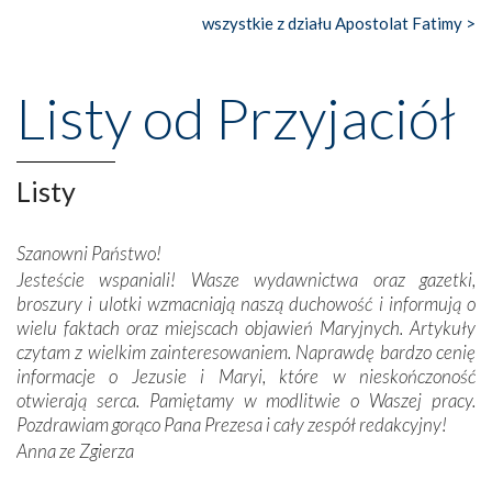
wszystkie z działu Apostolat Fatimy >
Nasze pielgrzymkowe wyprawy, których celem były
wspaniałe klasztory w miasteczku Alcobaça czy w Batalhi,
przeniosły nas do czasów, gdy świątynie bez wątpienia
Listy od Przyjaciół
wznoszono na chwałę Bożą, na przykład – w podzięce za
Opatrznościową pomoc w wygranej bitwie o
niepodległość kraju. Zachwyt budziła potężna, a zarazem
misterna architektura tych monumentalnych dzieł,
Listy
wspaniałe zdobienia, dbałość ich twórców o detale,
połączenie talentów z wytrwałością i pracowitością
Szanowni Państwo!
budowniczych.
Jesteście wspaniali! Wasze wydawnictwa oraz gazetki,
broszury i ulotki wzmacniają naszą duchowość i informują o
Podążyliśmy też śladami fatimskich wizjonerów – Łucji
wielu faktach oraz miejscach objawień Maryjnych. Artykuły
dos Santos oraz świętych Hiacynty i Franciszka Marto.
czytam z wielkim zainteresowaniem. Naprawdę bardzo cenię
Modliliśmy się przy ich grobach. Odprawiliśmy Drogę
informacje o Jezusie i Maryi, które w nieskończoność
Krzyżową w ich rodzinnych stronach, odwiedziliśmy
otwierają serca. Pamiętamy w modlitwie o Waszej pracy.
domy, w których żyli.
Pozdrawiam gorąco Pana Prezesa i cały zespół redakcyjny!
Anna ze Zgierza
W miejscu objawień Matki Bożej zapaliliśmy świece
przywiezione wraz z intencjami powierzonymi nam przez