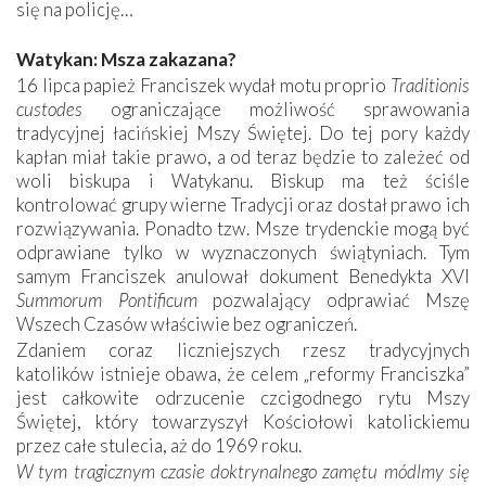
się na policję…
Watykan: Msza zakazana?
16 lipca papież Franciszek wydał motu proprio
Traditionis
custodes
ograniczające możliwość sprawowania
tradycyjnej łacińskiej Mszy Świętej. Do tej pory każdy
kapłan miał takie prawo, a od teraz będzie to zależeć od
woli biskupa i Watykanu. Biskup ma też ściśle
kontrolować grupy wierne Tradycji oraz dostał prawo ich
rozwiązywania. Ponadto tzw. Msze trydenckie mogą być
odprawiane tylko w wyznaczonych świątyniach. Tym
samym Franciszek anulował dokument Benedykta XVI
Summorum Pontificum
pozwalający odprawiać Mszę
Wszech Czasów właściwie bez ograniczeń.
Zdaniem coraz liczniejszych rzesz tradycyjnych
katolików istnieje obawa, że celem „reformy Franciszka”
jest całkowite odrzucenie czcigodnego rytu Mszy
Świętej, który towarzyszył Kościołowi katolickiemu
przez całe stulecia, aż do 1969 roku.
W tym tragicznym czasie doktrynalnego zamętu módlmy się