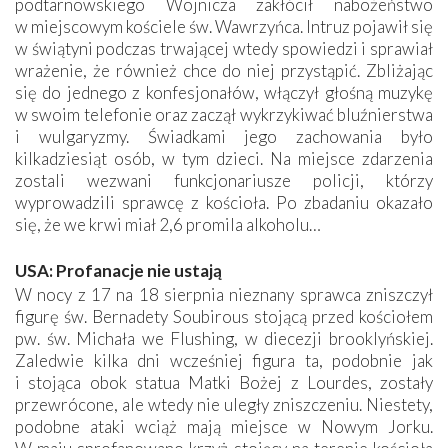
podtarnowskiego Wojnicza zakłócił nabożeństwo
w miejscowym kościele św. Wawrzyńca. Intruz pojawił się
w świątyni podczas trwającej wtedy spowiedzi i sprawiał
wrażenie, że również chce do niej przystąpić. Zbliżając
się do jednego z konfesjonałów, włączył głośną muzykę
w swoim telefonie oraz zaczął wykrzykiwać bluźnierstwa
i wulgaryzmy. Świadkami jego zachowania było
kilkadziesiąt osób, w tym dzieci. Na miejsce zdarzenia
zostali wezwani funkcjonariusze policji, którzy
wyprowadzili sprawcę z kościoła. Po zbadaniu okazało
się, że we krwi miał 2,6 promila alkoholu…
USA: Profanacje nie ustają
W nocy z 17 na 18 sierpnia nieznany sprawca zniszczył
figurę św. Bernadety Soubirous stojącą przed kościołem
pw. św. Michała we Flushing, w diecezji brooklyńskiej.
Zaledwie kilka dni wcześniej figura ta, podobnie jak
i stojąca obok statua Matki Bożej z Lourdes, zostały
przewrócone, ale wtedy nie uległy zniszczeniu. Niestety,
podobne ataki wciąż mają miejsce w Nowym Jorku.