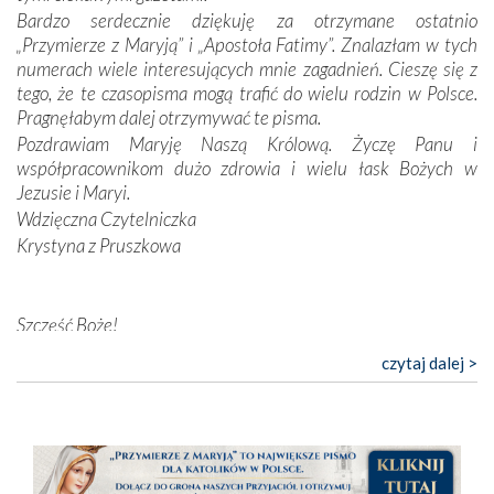
przynajmniej w życiu duchowym. Odstępstwo owocuje
Bardzo serdecznie dziękuję za otrzymane ostatnio
nieszczęściem i śmiercią. Te uniwersalne prawdy
„Przymierze z Maryją” i „Apostoła Fatimy”. Znalazłam w tych
przychodziły na myśl, gdy słuchaliśmy opowieści
numerach wiele interesujących mnie zagadnień. Cieszę się z
przewodników o portugalskich monarchach i wodzach,
tego, że te czasopisma mogą trafić do wielu rodzin w Polsce.
zwycięskich bitwach i nieszczęśliwych losach grzesznych
Pragnęłabym dalej otrzymywać te pisma.
kochanków.
Pozdrawiam Maryję Naszą Królową. Życzę Panu i
współpracownikom dużo zdrowia i wielu łask Bożych w
Byli tym razem pośród Apostołów Fatimy reprezentanci
Jezusie i Maryi.
każdego spośród żyjących pokoleń. Najmłodszy uczestnik
Wdzięczna Czytelniczka
liczył sobie 13 lat, zaś senior, pan Zdzisław – już 94.
–
Krystyna z Pruszkowa
Całe życie marzyłem, by tu przyjechać
– przyznał w
rozmowie.
Nasza pielgrzymka nie byłaby tak bogata w duchową treść
Szczęść Boże!
bez obecności duszpasterza – księdza Krzysztofa.
Bardzo dziękuję za przysyłanie mi „Przymierza z Maryją”. Jest
czytaj dalej >
Oprócz zapewnienia nam możliwości codziennego
to pismo, które bardzo sobie cenię i szanuję. Redagujecie
wysłuchania Mszy Świętej, dawał on wyrazy swej
ciekawe artykuły. Zawsze czekam na nowe numery i pragnę
niezwykłej czci dla Matki Bożej śpiewem
Godzinek
i
poinformować, że zawsze będę Was wspierać. Niech Pan Bóg
pięknych pieśni.
nas prowadzi!
Barbara