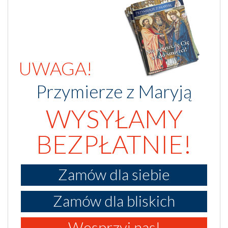
UWAGA!
Przymierze z Maryją
WYSYŁAMY
BEZPŁATNIE!
Zamów dla siebie
Zamów dla bliskich
Wesprzyj nas!