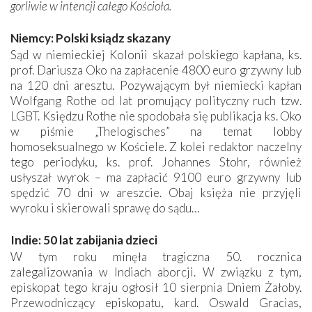
gorliwie w intencji całego Kościoła.
Niemcy: Polski ksiądz skazany
Sąd w niemieckiej Kolonii skazał polskiego kapłana, ks.
prof. Dariusza Oko na zapłacenie 4800 euro grzywny lub
na 120 dni aresztu. Pozywającym był niemiecki kapłan
Wolfgang Rothe od lat promujący polityczny ruch tzw.
LGBT. Księdzu Rothe nie spodobała się publikacja ks. Oko
w piśmie „Thelogisches” na temat lobby
homoseksualnego w Kościele. Z kolei redaktor naczelny
tego periodyku, ks. prof. Johannes Stohr, również
usłyszał wyrok – ma zapłacić 9100 euro grzywny lub
spędzić 70 dni w areszcie. Obaj księża nie przyjęli
wyroku i skierowali sprawę do sądu…
Indie: 50 lat zabijania dzieci
W tym roku minęła tragiczna 50. rocznica
zalegalizowania w Indiach aborcji. W związku z tym,
episkopat tego kraju ogłosił 10 sierpnia Dniem Żałoby.
Przewodniczący episkopatu, kard. Oswald Gracias,