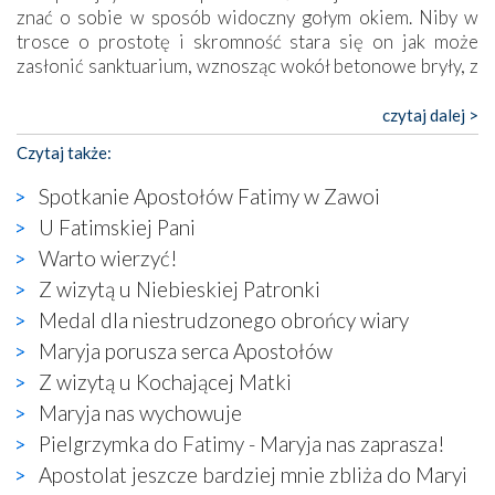
znać o sobie w sposób widoczny gołym okiem. Niby w
trosce o prostotę i skromność stara się on jak może
zasłonić sanktuarium, wznosząc wokół betonowe bryły, z
których niektóre nawet zostały poświęcone jako miejsca
katolickiego kultu. Tylko co wspólnego z żywą,
czytaj dalej >
autentyczną wiarą mogą mieć płaskie, szare bunkry albo
Czytaj także:
kaplice, w których Tabernakulum przypomina bardziej
skrzynkę na narzędzia? Albo co powiedzieć o ustawionym
Spotkanie Apostołów Fatimy w Zawoi
tuż przy nowej bazylice wielkim krzyżu, na którym
U Fatimskiej Pani
zamiast Chrystusa umieszczono dziwaczną postać jakby
Warto wierzyć!
wyjętą ze starożytnych hieroglifów? W kulturowym
kontekście naszych czasów to raczej karykatura niż godny
Z wizytą u Niebieskiej Patronki
wizerunek Zbawiciela…
Medal dla niestrudzonego obrońcy wiary
Zatem nawet w bezpośrednim otoczeniu sanktuarium
Maryja porusza serca Apostołów
naocznie przekonaliśmy się, że wewnątrz Kościoła toczy
Z wizytą u Kochającej Matki
się ogromna walka o kształt katolicyzmu i o serca
wierzących. Do czego to zmaganie może prowadzić,
Maryja nas wychowuje
widzieliśmy w urokliwym, niewielkim mieście Obidos,
Pielgrzymka do Fatimy - Maryja nas zaprasza!
gdzie w miejscu dawnego kościoła działa dzisiaj…
Apostolat jeszcze bardziej mnie zbliża do Maryi
księgarnia.