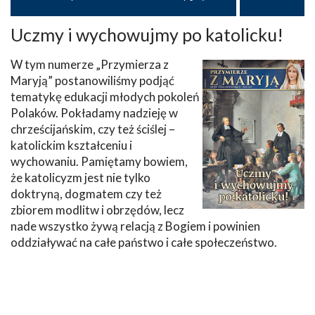
Uczmy i wychowujmy po katolicku!
W tym numerze „Przymierza z
Maryją” postanowiliśmy podjąć
tematykę edukacji młodych pokoleń
Polaków. Pokładamy nadzieję w
chrześcijańskim, czy też ściślej –
katolickim kształceniu i
wychowaniu. Pamiętamy bowiem,
że katolicyzm jest nie tylko
doktryną, dogmatem czy też
zbiorem modlitw i obrzędów, lecz
nade wszystko żywą relacją z Bogiem i powinien
oddziaływać na całe państwo i całe społeczeństwo.