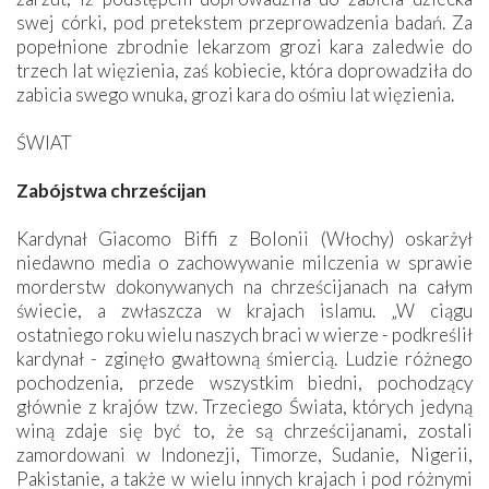
swej córki, pod pretekstem przeprowadzenia badań. Za
popełnione zbrodnie lekarzom grozi kara zaledwie do
trzech lat więzienia, zaś kobiecie, która doprowadziła do
zabicia swego wnuka, grozi kara do ośmiu lat więzienia.
ŚWIAT
Zabójstwa chrześcijan
Kardynał Giacomo Biffi z Bolonii (Włochy) oskarżył
niedawno media o zachowywanie milczenia w sprawie
morderstw dokonywanych na chrześcijanach na całym
świecie, a zwłaszcza w krajach islamu. „W ciągu
ostatniego roku wielu naszych braci w wierze - podkreślił
kardynał - zginęło gwałtowną śmiercią. Ludzie różnego
pochodzenia, przede wszystkim biedni, pochodzący
głównie z krajów tzw. Trzeciego Świata, których jedyną
winą zdaje się być to, że są chrześcijanami, zostali
zamordowani w Indonezji, Timorze, Sudanie, Nigerii,
Pakistanie, a także w wielu innych krajach i pod różnymi