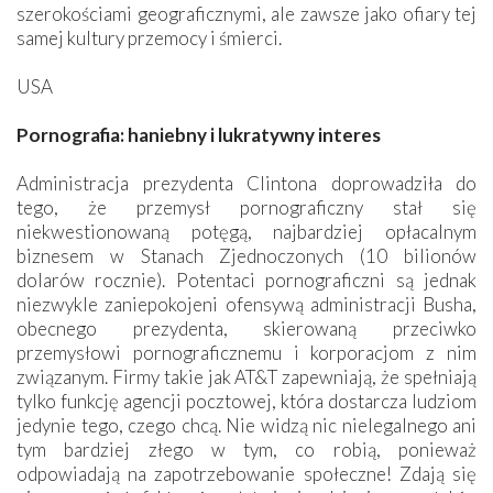
szerokościami geograficznymi, ale zawsze jako ofiary tej
samej kultury przemocy i śmierci.
USA
Pornografia: haniebny i lukratywny interes
Administracja prezydenta Clintona doprowadziła do
tego, że przemysł pornograficzny stał się
niekwestionowaną potęgą, najbardziej opłacalnym
biznesem w Stanach Zjednoczonych (10 bilionów
dolarów rocznie). Potentaci pornograficzni są jednak
niezwykle zaniepokojeni ofensywą administracji Busha,
obecnego prezydenta, skierowaną przeciwko
przemysłowi pornograficznemu i korporacjom z nim
związanym. Firmy takie jak AT&T zapewniają, że spełniają
tylko funkcję agencji pocztowej, która dostarcza ludziom
jedynie tego, czego chcą. Nie widzą nic nielegalnego ani
tym bardziej złego w tym, co robią, ponieważ
odpowiadają na zapotrzebowanie społeczne! Zdają się