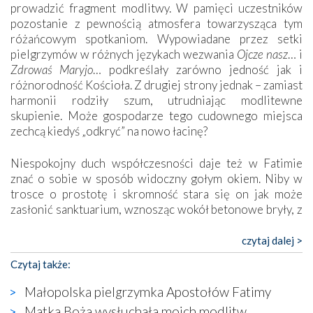
prowadzić fragment modlitwy. W pamięci uczestników
pozostanie z pewnością atmosfera towarzysząca tym
różańcowym spotkaniom. Wypowiadane przez setki
pielgrzymów w różnych językach wezwania
Ojcze nasz
… i
Zdrowaś Maryjo
… podkreślały zarówno jedność jak i
różnorodność Kościoła. Z drugiej strony jednak – zamiast
harmonii rodziły szum, utrudniając modlitewne
skupienie. Może gospodarze tego cudownego miejsca
zechcą kiedyś „odkryć” na nowo łacinę?
Niespokojny duch współczesności daje też w Fatimie
znać o sobie w sposób widoczny gołym okiem. Niby w
trosce o prostotę i skromność stara się on jak może
zasłonić sanktuarium, wznosząc wokół betonowe bryły, z
których niektóre nawet zostały poświęcone jako miejsca
katolickiego kultu. Tylko co wspólnego z żywą,
czytaj dalej >
autentyczną wiarą mogą mieć płaskie, szare bunkry albo
Czytaj także:
kaplice, w których Tabernakulum przypomina bardziej
skrzynkę na narzędzia? Albo co powiedzieć o ustawionym
Małopolska pielgrzymka Apostołów Fatimy
tuż przy nowej bazylice wielkim krzyżu, na którym
Matka Boża wysłuchała moich modlitw