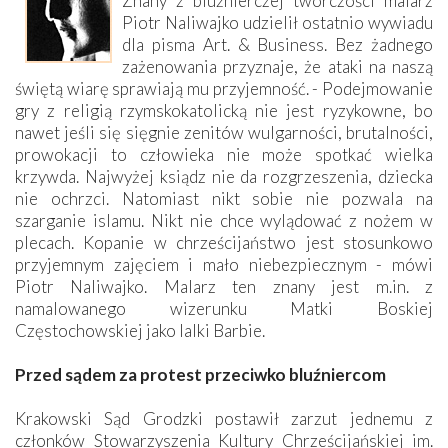
Znany z bluźnierczej twórczości malarz
Piotr Naliwajko udzielił ostatnio wywiadu
dla pisma Art. & Business. Bez żadnego
zażenowania przyznaje, że ataki na naszą
świętą wiarę sprawiają mu przyjemność. - Podejmowanie
gry z religią rzymskokatolicką nie jest ryzykowne, bo
nawet jeśli się sięgnie zenitów wulgarności, brutalności,
prowokacji to człowieka nie może spotkać wielka
krzywda. Najwyżej ksiądz nie da rozgrzeszenia, dziecka
nie ochrzci. Natomiast nikt sobie nie pozwala na
szarganie islamu. Nikt nie chce wylądować z nożem w
plecach. Kopanie w chrześcijaństwo jest stosunkowo
przyjemnym zajęciem i mało niebezpiecznym - mówi
Piotr Naliwajko. Malarz ten znany jest m.in. z
namalowanego wizerunku Matki Boskiej
Częstochowskiej jako lalki Barbie.
Przed sądem za protest przeciwko bluźniercom
Krakowski Sąd Grodzki postawił zarzut jednemu z
członków Stowarzyszenia Kultury Chrześcijańskiej im.