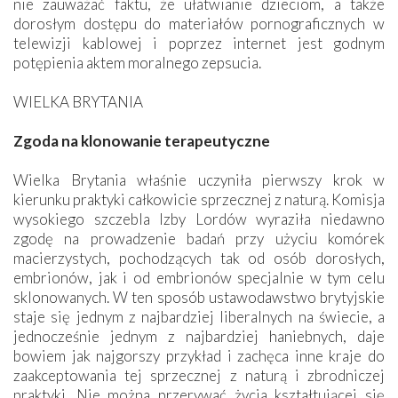
nie zauważać faktu, że ułatwianie dzieciom, a także
dorosłym dostępu do materiałów pornograficznych w
telewizji kablowej i poprzez internet jest godnym
potępienia aktem moralnego zepsucia.
WIELKA BRYTANIA
Zgoda na klonowanie terapeutyczne
Wielka Brytania właśnie uczyniła pierwszy krok w
kierunku praktyki całkowicie sprzecznej z naturą. Komisja
wysokiego szczebla Izby Lordów wyraziła niedawno
zgodę na prowadzenie badań przy użyciu komórek
macierzystych, pochodzących tak od osób dorosłych,
embrionów, jak i od embrionów specjalnie w tym celu
sklonowanych. W ten sposób ustawodawstwo brytyjskie
staje się jednym z najbardziej liberalnych na świecie, a
jednocześnie jednym z najbardziej haniebnych, daje
bowiem jak najgorszy przykład i zachęca inne kraje do
zaakceptowania tej sprzecznej z naturą i zbrodniczej
praktyki. Nie można przerywać życia kształtującej się