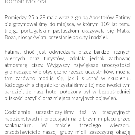
Roman Motoła
Pomiędzy 25 a 29 maja wraz z grupą Apostołów Fatimy
pielgrzymowaliśmy do miejsca, w którym 109 lat temu
trojgu portugalskim pastuszkom ukazywała się Matka
Boża, niosąc światu przesłanie pokuty i nadziei.
Fatima, choć jest odwiedzana przez bardzo licznych
wiernych oraz turystów, zdołała jednak zachować
atmosferę ciszy. Wyjąwszy największe uroczystości
gromadzące wielotysięczne rzesze uczestników, można
tam zarówno modlić się, jak i słuchać w skupieniu.
Każdego dnia chętnie korzystaliśmy z tej możliwości tym
bardziej, że nasz hotel położony był w bezpośredniej
bliskości bazyliki oraz miejsca Maryjnych objawień.
Codziennie uczestniczyliśmy też w tradycyjnych
nabożeństwach i procesjach na olbrzymim placu przed
sanktuarium. W trakcie trzeciego wieczoru
przedstawiciele naszej grupy mieli zaszczytną okazję