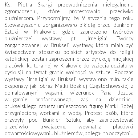
Ks. Piotra Skargi przewodniczenia nielegalnemu
zgromadzeniu, które protestowało przeciwko
bluźniercom. Przypomnijmy, że 9 stycznia tego roku
Stowarzyszenie zorganizowało pikietę przed Bunkrem
Sztuki w Krakowie, gdzie zaproszono twórców
bluźnierczej wystawy pt. „Irreligia". Twórcy
zorganizowanej w Brukseli wystawy, która miała być
świadectwem stosunku polskich artystów do religii
katolickiej, zostali zaproszeni przez dyrekcję miejskiej
placówki kulturalnej w Krakowie do wzięcia udziału w
dyskusji na temat granic wolności w sztuce. Podczas
wystawy "Irreligia" w Brukseli wystawiono m.in. takie
eksponaty jak: obraz Matki Boskiej Częstochowskiej z
domalowanymi wąsami, wizerunek Pana Jezusa
wulgarnie profanowanego, zaś na dziedzińcu
brukselskiego ratusza umieszczono figurę Matki Bożej
przygniecioną workami z wodą. Protest osób, które
przybyły pod Bunkier Sztuki, aby zaprotestować
przeciwko trwającemu wewnątrz placówki
dowartościowywaniu bluźnierców, polegał na odczytaniu