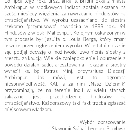
18 lipca tego roku urszulanka, s. Bridhi Ekka z miasta
Ambikapur w środkowych Indiach została skazana na
sześć miesięcy więzienia za nawracanie hinduistów na
chrześcijaństwo. W wyroku uzasadniano, że siostra
rzekomo "przymusowo" nawróciła w 1988 roku 94
Hindusów z wioski Maheshpur. Kolejnym oskarżonym w
tym procesie był jezuita o. Louis Berge, który zmarł
jeszcze przed ogłoszeniem wyroku. W ostatnim czasie
sąd podjął decyzję o możliwości zwolnienia siostry z
aresztu za kaucją. Wielkie zaniepokojenie i oburzenie z
powodu działań sądu, aresztowania i skazania siostry
wyraził ks. bp Patras Minj, ordynariusz Diecezji
Ambikapur. Jak mówi, jest to ogromna
niesprawiedliwość. KAI, a za nim „Nasz Dziennik"
przypominają, że na terenie Indii w wielu stanach
zakazane jest przechodzenie hindusów na
chrześcijaństwo. Każdorazowy taki fakt trzeba zgłaszać
miejscowym władzom.
Wybór i opracowanie
Sławomir Skiba i Leonard Przybysz