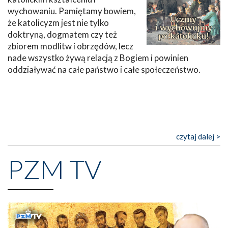
wychowaniu. Pamiętamy bowiem,
że katolicyzm jest nie tylko
doktryną, dogmatem czy też
zbiorem modlitw i obrzędów, lecz
nade wszystko żywą relacją z Bogiem i powinien
oddziaływać na całe państwo i całe społeczeństwo.
czytaj dalej >
PZM TV