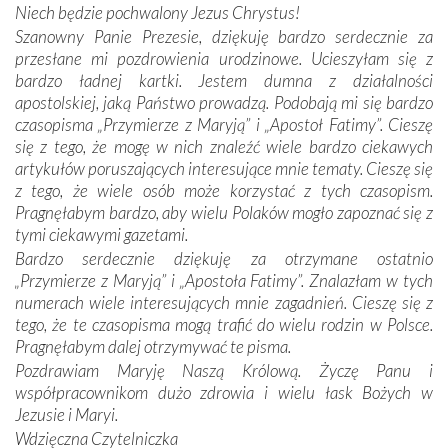
Niech będzie pochwalony Jezus Chrystus!
mieliśmy okazję przekonać się, że Maryja swoją opieką
Szanowny Panie Prezesie, dziękuję bardzo serdecznie za
otacza nie tylko nasz naród, lecz wszystkie nacje, które
przesłane mi pozdrowienia urodzinowe. Ucieszyłam się z
się Jej ufnie oddają, a także każdą osobę, która zawierza
bardzo ładnej kartki. Jestem dumna z działalności
Jej siebie oraz swych bliskich.
apostolskiej, jaką Państwo prowadzą. Podobają mi się bardzo
czasopisma „Przymierze z Maryją” i „Apostoł Fatimy”. Cieszę
Dzieje Portugalii to również historia wierności Bogu i
się z tego, że mogę w nich znaleźć wiele bardzo ciekawych
odstępstw, także w życiu władców. Trudne momenty w
artykułów poruszających interesujące mnie tematy. Cieszę się
wymiarze tak osobistym, jak i zbiorowym, przypominają o
z tego, że wiele osób może korzystać z tych czasopism.
konieczności ciągłego zabiegania o własną duszę i o łaskę
Pragnęłabym bardzo, aby wielu Polaków mogło zapoznać się z
Opatrzności. Wierność przynosi pomyślność –
tymi ciekawymi gazetami.
przynajmniej w życiu duchowym. Odstępstwo owocuje
Bardzo serdecznie dziękuję za otrzymane ostatnio
nieszczęściem i śmiercią. Te uniwersalne prawdy
„Przymierze z Maryją” i „Apostoła Fatimy”. Znalazłam w tych
przychodziły na myśl, gdy słuchaliśmy opowieści
numerach wiele interesujących mnie zagadnień. Cieszę się z
przewodników o portugalskich monarchach i wodzach,
tego, że te czasopisma mogą trafić do wielu rodzin w Polsce.
zwycięskich bitwach i nieszczęśliwych losach grzesznych
Pragnęłabym dalej otrzymywać te pisma.
kochanków.
Pozdrawiam Maryję Naszą Królową. Życzę Panu i
współpracownikom dużo zdrowia i wielu łask Bożych w
Byli tym razem pośród Apostołów Fatimy reprezentanci
Jezusie i Maryi.
każdego spośród żyjących pokoleń. Najmłodszy uczestnik
Wdzięczna Czytelniczka
liczył sobie 13 lat, zaś senior, pan Zdzisław – już 94.
–