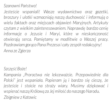
połączenie talentów z wytrwałością i pracowitością
Szanowni Państwo!
budowniczych.
Jesteście wspaniali! Wasze wydawnictwa oraz gazetki,
broszury i ulotki wzmacniają naszą duchowość i informują o
Podążyliśmy też śladami fatimskich wizjonerów – Łucji
wielu faktach oraz miejscach objawień Maryjnych. Artykuły
dos Santos oraz świętych Hiacynty i Franciszka Marto.
czytam z wielkim zainteresowaniem. Naprawdę bardzo cenię
Modliliśmy się przy ich grobach. Odprawiliśmy Drogę
informacje o Jezusie i Maryi, które w nieskończoność
Krzyżową w ich rodzinnych stronach, odwiedziliśmy
otwierają serca. Pamiętamy w modlitwie o Waszej pracy.
domy, w których żyli.
Pozdrawiam gorąco Pana Prezesa i cały zespół redakcyjny!
Anna ze Zgierza
W miejscu objawień Matki Bożej zapaliliśmy świece
przywiezione wraz z intencjami powierzonymi nam przez
Darczyńców w ramach akcji „Twoje światło w Fatimie”.
Podczas tej kilkudniowej wyprawy na każdym kroku
Szczęść Boże!
spotykaliśmy się z serdeczną otwartością
Kampania „Proroctwa nie lekceważcie. Przepowiednie dla
Portugalczyków. Podziwialiśmy ich ludową sztukę i
Polski” jest wspaniała. Popieram ją i bardzo się cieszę, że
zwyczaje. Mimo że nasze kraje są od siebie bardzo
jesteście i stoicie na straży wiary. Musimy dziękować i
oddalone, w żaden sposób nie czuliśmy się obco.
wspierać naszą Królową za Jej miłość do naszego Narodu.
Sprawiła to oczywiście sama Matka Boża, ale też
Zbigniew z Katowic
kulturowa bliskość biorąca swój początek w naszej
wspólnej wierze. Podczas wyjazdów do historycznych
miejsc, które znalazły się na trasie naszej pielgrzymki,