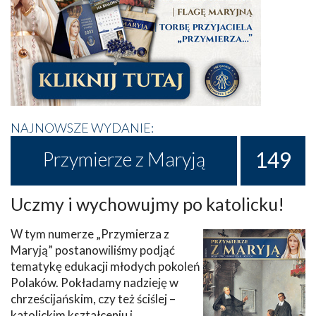
NAJNOWSZE WYDANIE:
149
Przymierze z Maryją
Uczmy i wychowujmy po katolicku!
W tym numerze „Przymierza z
Maryją” postanowiliśmy podjąć
tematykę edukacji młodych pokoleń
Polaków. Pokładamy nadzieję w
chrześcijańskim, czy też ściślej –
katolickim kształceniu i