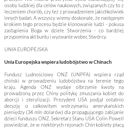
osoby ludzkiej dla celów naukowych, związanych czy to z
leczeniem chorób, czy też z prowadzeniem jakichkolwiek
innych badań. A wszyscy wiemy doskonale, że następnym
krokiem tego procesu będzie klonowanie ludzi - pokusa
zastąpienia Boga w dziele Stworzenia - co bardziej
przypomina akt buntu i wyzwanie wobec Stwórcy.
UNIA EUROPEJSKA
Unia Europejska wspiera ludobójstwo w Chinach
Fundusz Ludnościowy ONZ (UNPFA) wspiera rząd
chiński w prowadzeniu ludobójstwa na terenie tego
kraju. Agenda ONZ wydaje olbrzymie kwoty na
prowadzoną przez Chiny politykę zmuszania kobiet do
aborcji i sterylizacji. Prezydent USA podjął ostatnio
decyzję o całkowitym wstrzymaniu amerykańskich
pieniędzy (34 mln dolarów) dla propagującego zabijanie
dzieci funduszu ONZ. Sekretarz Stanu USA Colin Powell
powiedział, że w niektórych rejonach Chin kobiety płacą