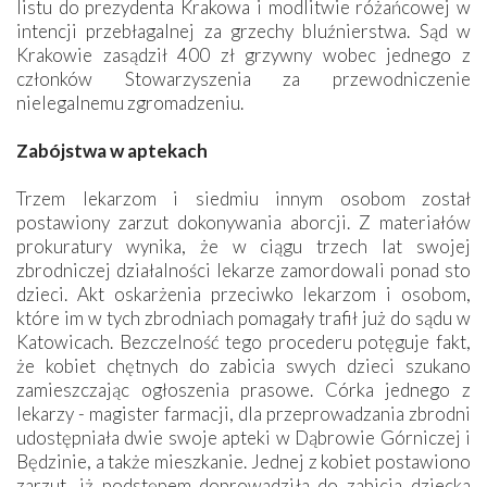
listu do prezydenta Krakowa i modlitwie różańcowej w
intencji przebłagalnej za grzechy bluźnierstwa. Sąd w
Krakowie zasądził 400 zł grzywny wobec jednego z
członków Stowarzyszenia za przewodniczenie
nielegalnemu zgromadzeniu.
Zabójstwa w aptekach
Trzem lekarzom i siedmiu innym osobom został
postawiony zarzut dokonywania aborcji. Z materiałów
prokuratury wynika, że w ciągu trzech lat swojej
zbrodniczej działalności lekarze zamordowali ponad sto
dzieci. Akt oskarżenia przeciwko lekarzom i osobom,
które im w tych zbrodniach pomagały trafił już do sądu w
Katowicach. Bezczelność tego procederu potęguje fakt,
że kobiet chętnych do zabicia swych dzieci szukano
zamieszczając ogłoszenia prasowe. Córka jednego z
lekarzy - magister farmacji, dla przeprowadzania zbrodni
udostępniała dwie swoje apteki w Dąbrowie Górniczej i
Będzinie, a także mieszkanie. Jednej z kobiet postawiono
zarzut, iż podstępem doprowadziła do zabicia dziecka