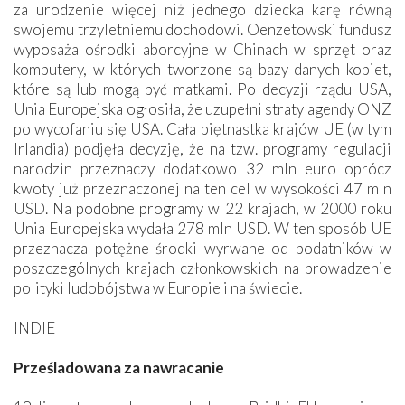
za urodzenie więcej niż jednego dziecka karę równą
swojemu trzyletniemu dochodowi. Oenzetowski fundusz
wyposaża ośrodki aborcyjne w Chinach w sprzęt oraz
komputery, w których tworzone są bazy danych kobiet,
które są lub mogą być matkami. Po decyzji rządu USA,
Unia Europejska ogłosiła, że uzupełni straty agendy ONZ
po wycofaniu się USA. Cała piętnastka krajów UE (w tym
Irlandia) podjęła decyzję, że na tzw. programy regulacji
narodzin przeznaczy dodatkowo 32 mln euro oprócz
kwoty już przeznaczonej na ten cel w wysokości 47 mln
USD. Na podobne programy w 22 krajach, w 2000 roku
Unia Europejska wydała 278 mln USD. W ten sposób UE
przeznacza potężne środki wyrwane od podatników w
poszczególnych krajach członkowskich na prowadzenie
polityki ludobójstwa w Europie i na świecie.
INDIE
Prześladowana za nawracanie