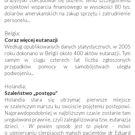
brazylijski zdecydował się udzielić temu szczególnemu
projektowi wsparcia finansowego w wysokości 80 tys.
dolarów amerykańskich na zakup sprzętu i zatrudnienie
personelu...
Belgia:
Coraz więcej eutanazji
Według opublikowanych danych statystycznych, w 2005
roku dokonano w Belgii około 400 aktów eutanazji. Tym
samym w ciągu czterech lat liczba zgłoszonych
przypadków pomocy w samobójstwach uległa
podwojeniu...
Holandia:
Szaleństwo „postępu"
Holandia stara się utrzymać pierwsze miejsce
w szaleńczym marszu ku swoiście pojętemu postępowi.
Najprawdopodobniej w najbliższym czasie zostanie tam
uregulowana
prawnie, czyli zalegalizowana tzw. eutanazja
dzieci. -
W pewien sposób jest to piękne
- mówi
o uśmiercaniu cierpiących małych pacjentów dr Eduard