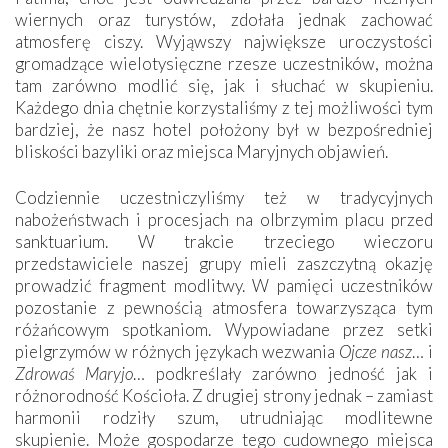
wiernych oraz turystów, zdołała jednak zachować
atmosferę ciszy. Wyjąwszy największe uroczystości
gromadzące wielotysięczne rzesze uczestników, można
tam zarówno modlić się, jak i słuchać w skupieniu.
Każdego dnia chętnie korzystaliśmy z tej możliwości tym
bardziej, że nasz hotel położony był w bezpośredniej
bliskości bazyliki oraz miejsca Maryjnych objawień.
Codziennie uczestniczyliśmy też w tradycyjnych
nabożeństwach i procesjach na olbrzymim placu przed
sanktuarium. W trakcie trzeciego wieczoru
przedstawiciele naszej grupy mieli zaszczytną okazję
prowadzić fragment modlitwy. W pamięci uczestników
pozostanie z pewnością atmosfera towarzysząca tym
różańcowym spotkaniom. Wypowiadane przez setki
pielgrzymów w różnych językach wezwania
Ojcze nasz
… i
Zdrowaś Maryjo
… podkreślały zarówno jedność jak i
różnorodność Kościoła. Z drugiej strony jednak – zamiast
harmonii rodziły szum, utrudniając modlitewne
skupienie. Może gospodarze tego cudownego miejsca