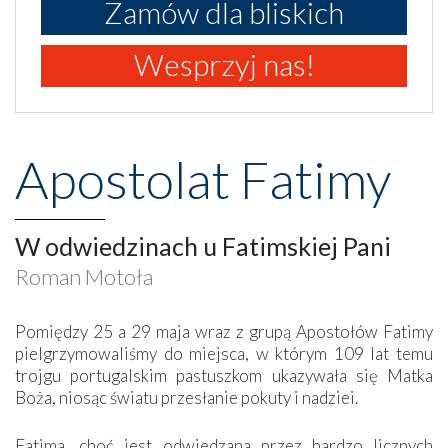
Zamów dla bliskich
Wesprzyj nas!
Apostolat Fatimy
W odwiedzinach u Fatimskiej Pani
Roman Motoła
Pomiędzy 25 a 29 maja wraz z grupą Apostołów Fatimy
pielgrzymowaliśmy do miejsca, w którym 109 lat temu
trojgu portugalskim pastuszkom ukazywała się Matka
Boża, niosąc światu przesłanie pokuty i nadziei.
Fatima, choć jest odwiedzana przez bardzo licznych