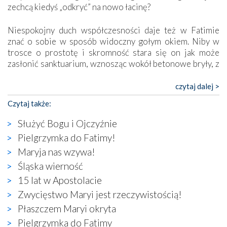
zechcą kiedyś „odkryć” na nowo łacinę?
Niespokojny duch współczesności daje też w Fatimie
znać o sobie w sposób widoczny gołym okiem. Niby w
trosce o prostotę i skromność stara się on jak może
zasłonić sanktuarium, wznosząc wokół betonowe bryły, z
których niektóre nawet zostały poświęcone jako miejsca
katolickiego kultu. Tylko co wspólnego z żywą,
czytaj dalej >
autentyczną wiarą mogą mieć płaskie, szare bunkry albo
Czytaj także:
kaplice, w których Tabernakulum przypomina bardziej
skrzynkę na narzędzia? Albo co powiedzieć o ustawionym
Służyć Bogu i Ojczyźnie
tuż przy nowej bazylice wielkim krzyżu, na którym
Pielgrzymka do Fatimy!
zamiast Chrystusa umieszczono dziwaczną postać jakby
Maryja nas wzywa!
wyjętą ze starożytnych hieroglifów? W kulturowym
kontekście naszych czasów to raczej karykatura niż godny
Śląska wierność
wizerunek Zbawiciela…
15 lat w Apostolacie
Zatem nawet w bezpośrednim otoczeniu sanktuarium
Zwycięstwo Maryi jest rzeczywistością!
naocznie przekonaliśmy się, że wewnątrz Kościoła toczy
Płaszczem Maryi okryta
się ogromna walka o kształt katolicyzmu i o serca
wierzących. Do czego to zmaganie może prowadzić,
Pielgrzymka do Fatimy