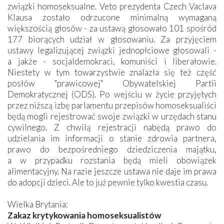
związki homoseksualne. Veto prezydenta Czech Vaclava
Klausa zostało odrzucone minimalną wymaganą
większością głosów - za ustawą głosowało 101 spośród
177 biorących udział w głosowaniu. Za przyjęciem
ustawy legalizującej związki jednopłciowe głosowali -
a jakże - socjaldemokraci, komuniści i liberałowie.
Niestety w tym towarzystwie znalazła się też część
posłów "prawicowej" Obywatelskiej Partii
Demokratycznej (ODS). Po wejściu w życie przyjętych
przez niższą izbę parlamentu przepisów homoseksualiści
będą mogli rejestrować swoje związki w urzędach stanu
cywilnego. Z chwilą rejestracji nabędą prawo do
udzielania im informacji o stanie zdrowia partnera,
prawo do bezpośredniego dziedziczenia majątku,
a w przypadku rozstania będą mieli obowiązek
alimentacyjny. Na razie jeszcze ustawa nie daje im prawa
do adopcji dzieci. Ale to już pewnie tylko kwestia czasu.
Wielka Brytania:
Zakaz krytykowania homoseksualistów