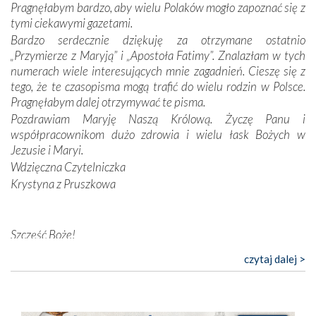
wymiarze tak osobistym, jak i zbiorowym, przypominają o
Pragnęłabym bardzo, aby wielu Polaków mogło zapoznać się z
konieczności ciągłego zabiegania o własną duszę i o łaskę
tymi ciekawymi gazetami.
Opatrzności. Wierność przynosi pomyślność –
Bardzo serdecznie dziękuję za otrzymane ostatnio
przynajmniej w życiu duchowym. Odstępstwo owocuje
„Przymierze z Maryją” i „Apostoła Fatimy”. Znalazłam w tych
nieszczęściem i śmiercią. Te uniwersalne prawdy
numerach wiele interesujących mnie zagadnień. Cieszę się z
przychodziły na myśl, gdy słuchaliśmy opowieści
tego, że te czasopisma mogą trafić do wielu rodzin w Polsce.
przewodników o portugalskich monarchach i wodzach,
Pragnęłabym dalej otrzymywać te pisma.
zwycięskich bitwach i nieszczęśliwych losach grzesznych
Pozdrawiam Maryję Naszą Królową. Życzę Panu i
kochanków.
współpracownikom dużo zdrowia i wielu łask Bożych w
Jezusie i Maryi.
Byli tym razem pośród Apostołów Fatimy reprezentanci
Wdzięczna Czytelniczka
każdego spośród żyjących pokoleń. Najmłodszy uczestnik
Krystyna z Pruszkowa
liczył sobie 13 lat, zaś senior, pan Zdzisław – już 94.
–
Całe życie marzyłem, by tu przyjechać
– przyznał w
rozmowie.
Szczęść Boże!
Bardzo dziękuję za przysyłanie mi „Przymierza z Maryją”. Jest
Nasza pielgrzymka nie byłaby tak bogata w duchową treść
czytaj dalej >
to pismo, które bardzo sobie cenię i szanuję. Redagujecie
bez obecności duszpasterza – księdza Krzysztofa.
ciekawe artykuły. Zawsze czekam na nowe numery i pragnę
Oprócz zapewnienia nam możliwości codziennego
poinformować, że zawsze będę Was wspierać. Niech Pan Bóg
wysłuchania Mszy Świętej, dawał on wyrazy swej
nas prowadzi!
niezwykłej czci dla Matki Bożej śpiewem
Godzinek
i