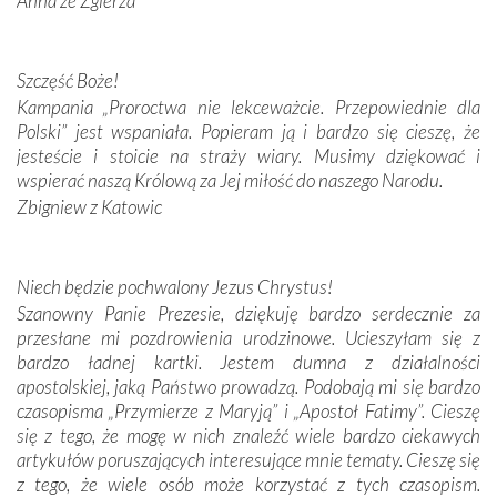
Anna ze Zgierza
W miejscu objawień Matki Bożej zapaliliśmy świece
przywiezione wraz z intencjami powierzonymi nam przez
Szczęść Boże!
Darczyńców w ramach akcji „Twoje światło w Fatimie”.
Kampania „Proroctwa nie lekceważcie. Przepowiednie dla
Podczas tej kilkudniowej wyprawy na każdym kroku
Polski” jest wspaniała. Popieram ją i bardzo się cieszę, że
spotykaliśmy się z serdeczną otwartością
jesteście i stoicie na straży wiary. Musimy dziękować i
Portugalczyków. Podziwialiśmy ich ludową sztukę i
wspierać naszą Królową za Jej miłość do naszego Narodu.
zwyczaje. Mimo że nasze kraje są od siebie bardzo
oddalone, w żaden sposób nie czuliśmy się obco.
Zbigniew z Katowic
Sprawiła to oczywiście sama Matka Boża, ale też
kulturowa bliskość biorąca swój początek w naszej
wspólnej wierze. Podczas wyjazdów do historycznych
Niech będzie pochwalony Jezus Chrystus!
miejsc, które znalazły się na trasie naszej pielgrzymki,
Szanowny Panie Prezesie, dziękuję bardzo serdecznie za
mieliśmy okazję przekonać się, że Maryja swoją opieką
przesłane mi pozdrowienia urodzinowe. Ucieszyłam się z
otacza nie tylko nasz naród, lecz wszystkie nacje, które
bardzo ładnej kartki. Jestem dumna z działalności
się Jej ufnie oddają, a także każdą osobę, która zawierza
apostolskiej, jaką Państwo prowadzą. Podobają mi się bardzo
Jej siebie oraz swych bliskich.
czasopisma „Przymierze z Maryją” i „Apostoł Fatimy”. Cieszę
się z tego, że mogę w nich znaleźć wiele bardzo ciekawych
Dzieje Portugalii to również historia wierności Bogu i
artykułów poruszających interesujące mnie tematy. Cieszę się
odstępstw, także w życiu władców. Trudne momenty w
z tego, że wiele osób może korzystać z tych czasopism.