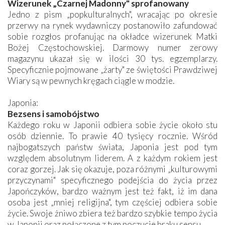
Wizerunek „Czarnej Madonny" sprofanowany
Jedno z pism „popkulturalnych", wracając po okresie
przerwy na rynek wydawniczy postanowiło zafundować
sobie rozgłos profanując na okładce wizerunek Matki
Bożej Częstochowskiej. Darmowy numer zerowy
magazynu ukazał się w ilości 30 tys. egzemplarzy.
Specyficznie pojmowane „żarty" ze świętości Prawdziwej
Wiary są w pewnych kręgach ciągle w modzie.
Japonia:
Bezsens i samobójstwo
Każdego roku w Japonii odbiera sobie życie około stu
osób dziennie. To prawie 40 tysięcy rocznie. Wśród
najbogatszych państw świata, Japonia jest pod tym
względem absolutnym liderem. A z każdym rokiem jest
coraz gorzej. Jak się okazuje, poza różnymi „kulturowymi
przyczynami" specyficznego podejścia do życia przez
Japończyków, bardzo ważnym jest też fakt, iż im dana
osoba jest „mniej religijna", tym częściej odbiera sobie
życie. Swoje żniwo zbiera też bardzo szybkie tempo życia
w Japonii oraz połączone z tym poczucie braku sensu.