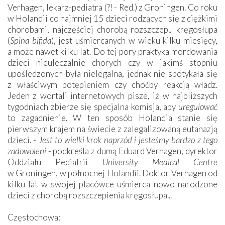
Verhagen, lekarz-pediatra (?! - Red.) z Groningen. Co roku
w Holandii co najmniej 15 dzieci rodzących się z ciężkimi
chorobami, najczęściej chorobą rozszczepu kręgosłupa
(
Spina bifida
), jest uśmiercanych w wieku kilku miesięcy,
a może nawet kilku lat. Do tej pory praktyka mordowania
dzieci nieuleczalnie chorych czy w jakimś stopniu
upośledzonych była nielegalna, jednak nie spotykała się
z właściwym potępieniem czy choćby reakcją władz.
Jeden z wortali internetowych pisze, iż w najbliższych
tygodniach zbierze się specjalna komisja, aby
uregulować
to zagadnienie. W ten sposób Holandia stanie się
pierwszym krajem na świecie z zalegalizowaną eutanazją
dzieci. -
Jest to wielki krok naprzód i jesteśmy bardzo z tego
zadowoleni
- podkreśla z dumą Eduard Verhagen, dyrektor
Oddziału Pediatrii
University Medical Centre
w Groningen, w północnej Holandii. Doktor Verhagen od
kilku lat w swojej placówce uśmierca nowo narodzone
dzieci z chorobą rozszczepienia kręgosłupa...
Częstochowa: