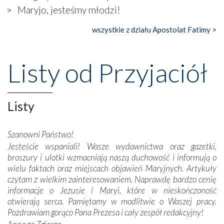
widzieliśmy w urokliwym, niewielkim mieście Obidos,
Maryjo, jesteśmy młodzi!
gdzie w miejscu dawnego kościoła działa dzisiaj…
księgarnia.
wszystkie z działu Apostolat Fatimy >
Nasze pielgrzymkowe wyprawy, których celem były
wspaniałe klasztory w miasteczku Alcobaça czy w Batalhi,
Listy od Przyjaciół
przeniosły nas do czasów, gdy świątynie bez wątpienia
wznoszono na chwałę Bożą, na przykład – w podzięce za
Opatrznościową pomoc w wygranej bitwie o
Listy
niepodległość kraju. Zachwyt budziła potężna, a zarazem
misterna architektura tych monumentalnych dzieł,
wspaniałe zdobienia, dbałość ich twórców o detale,
Szanowni Państwo!
połączenie talentów z wytrwałością i pracowitością
Jesteście wspaniali! Wasze wydawnictwa oraz gazetki,
budowniczych.
broszury i ulotki wzmacniają naszą duchowość i informują o
wielu faktach oraz miejscach objawień Maryjnych. Artykuły
Podążyliśmy też śladami fatimskich wizjonerów – Łucji
czytam z wielkim zainteresowaniem. Naprawdę bardzo cenię
dos Santos oraz świętych Hiacynty i Franciszka Marto.
informacje o Jezusie i Maryi, które w nieskończoność
Modliliśmy się przy ich grobach. Odprawiliśmy Drogę
otwierają serca. Pamiętamy w modlitwie o Waszej pracy.
Krzyżową w ich rodzinnych stronach, odwiedziliśmy
Pozdrawiam gorąco Pana Prezesa i cały zespół redakcyjny!
domy, w których żyli.