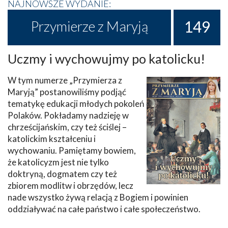
NAJNOWSZE WYDANIE:
149
Przymierze z Maryją
Uczmy i wychowujmy po katolicku!
W tym numerze „Przymierza z
Maryją” postanowiliśmy podjąć
tematykę edukacji młodych pokoleń
Polaków. Pokładamy nadzieję w
chrześcijańskim, czy też ściślej –
katolickim kształceniu i
wychowaniu. Pamiętamy bowiem,
że katolicyzm jest nie tylko
doktryną, dogmatem czy też
zbiorem modlitw i obrzędów, lecz
nade wszystko żywą relacją z Bogiem i powinien
oddziaływać na całe państwo i całe społeczeństwo.