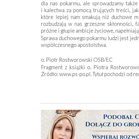
dla nas pokarmu, ale sprowadzamy także
i kalectwa za pomocą trujących treści, ja
które lepiej nam smakują niż duchowe ml
rozbudzają w nas grzeszne skłonności, fa
próżne i głupie ambicje życiowe, napełniają
Sprawa duchowego pokarmu ludzi jest jedną
współczesnego apostolstwa.
o. Piotr Rostworowski OSB/EC
Fragment z książki o. Piotra Rostworo
Źródło: www.ps-po.pl. Tytuł pochodzi od red