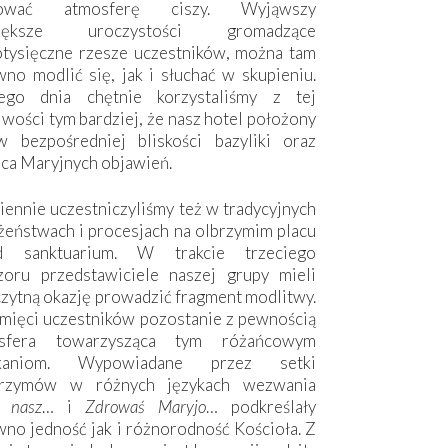
hować atmosferę ciszy. Wyjąwszy
większe uroczystości gromadzące
otysięczne rzesze uczestników, można tam
no modlić się, jak i słuchać w skupieniu.
ego dnia chętnie korzystaliśmy z tej
wości tym bardziej, że nasz hotel położony
w bezpośredniej bliskości bazyliki oraz
sca Maryjnych objawień.
ennie uczestniczyliśmy też w tradycyjnych
żeństwach i procesjach na olbrzymim placu
d sanktuarium. W trakcie trzeciego
zoru przedstawiciele naszej grupy mieli
zytną okazję prowadzić fragment modlitwy.
mięci uczestników pozostanie z pewnością
sfera towarzysząca tym różańcowym
tkaniom. Wypowiadane przez setki
grzymów w różnych językach wezwania
e nasz
… i
Zdrowaś Maryjo
… podkreślały
no jedność jak i różnorodność Kościoła. Z