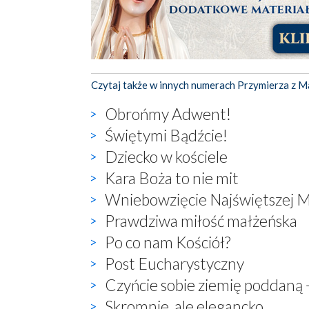
Czytaj także w innych numerach Przymierza z M
Obrońmy Adwent!
Świętymi Bądźcie!
Dziecko w kościele
Kara Boża to nie mit
Wniebowzięcie Najświętszej M
Prawdziwa miłość małżeńska
Po co nam Kościół?
Post Eucharystyczny
Czyńcie sobie ziemię poddaną -
Skromnie, ale elegancko