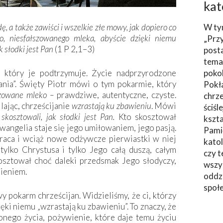
kat
, a także zawiści i wszelkie złe mowy, jak dopiero co
W ty
, niesfałszowanego mleka, abyście dzięki niemu
„Prz
k słodki jest Pan
(1 P 2,1–3)
post
tema
 który je podtrzymuje. Życie nadprzyrodzone
poko
ia”. Święty Piotr mówi o tym pokarmie, który
Pokł
szowane mleko –
prawdziwe, autentyczne, czyste.
chrze
lając, chrześcijanie
wzrastają ku zbawieniu
. Mówi
ściśl
 skosztowali, jak słodki jest Pan.
Kto skosztował
kszta
Ewangelia staje się jego umiłowaniem, jego pasją.
Pami
raca i wciąż nowe odżywcze pierwiastki w niej
katol
tylko Chrystusa i tylko Jego całą duszą, całym
czy t
osztował choć daleki przedsmak Jego słodyczy,
wszys
nieniem.
oddzi
społ
 pokarm chrześcijan. Widzieliśmy, że ci, którzy
ęki niemu „wzrastają ku zbawieniu”. To znaczy, że
nego życia, pożywienie, które daje temu życiu