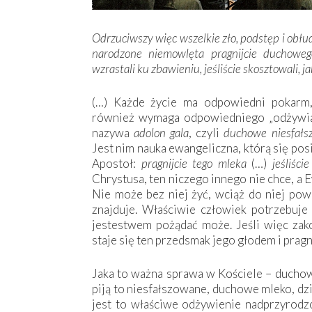
Odrzuciwszy więc wszelkie zło, podstęp i obłudę
narodzone niemowlęta pragnijcie duchowego
wzrastali ku zbawieniu, jeśliście skosztowali, ja
(…) Każde życie ma odpowiedni pokarm,
również wymaga odpowiedniego „odżywian
nazywa
adolon gala
, czyli
duchowe niesfał
Jest nim nauka ewangeliczna, którą się posi
Apostoł:
pragnijcie tego mleka
(…)
jeśliście
Chrystusa, ten niczego innego nie chce, a 
Nie może bez niej żyć, wciąż do niej pow
znajduje. Właściwie człowiek potrzebuje 
jestestwem pożądać może. Jeśli więc zak
staje się ten przedsmak jego głodem i prag
Jaka to ważna sprawa w Kościele – duchowy
piją to niesfałszowane, duchowe mleko, dzi
jest to właściwe odżywienie nadprzyrodzo