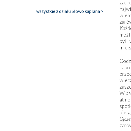
zac
naj
wszystkie z działu Słowo kapłana >
wiel
zarów
Każd
możli
był 
miej
Codzi
nabo
prze
wiec
zaszc
W pa
atmo
spo
piel
Ojcz
zarów