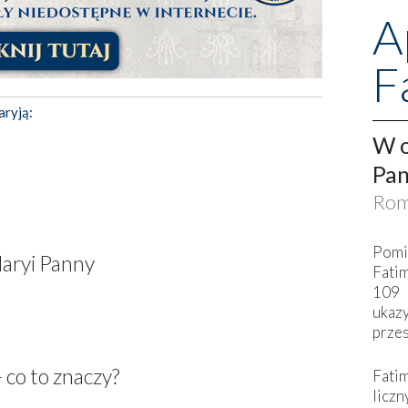
A
F
aryją:
W o
Pan
Rom
Pomi
aryi Panny
Fati
109 
ukaz
przes
 co to znaczy?
Fati
liczn