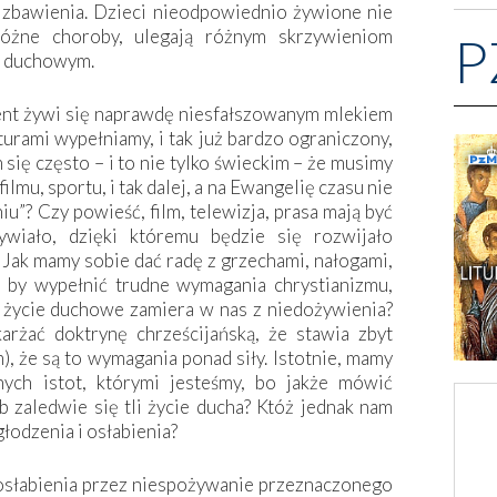
 zbawienia. Dzieci nieodpowiednio żywione nie
 różne choroby, ulegają różnym skrzywieniom
P
iu duchowym.
cent żywi się naprawdę niesfałszowanym mlekiem
turami wypełniamy, i tak już bardzo ograniczony,
się często – i to nie tylko świeckim – że musimy
filmu, sportu, i tak dalej, a na Ewangelię czasu nie
u”? Czy powieść, film, telewizja, prasa mają być
wiało, dzięki któremu będzie się rozwijało
Jak mamy sobie dać radę z grzechami, nałogami,
, by wypełnić trudne wymagania chrystianizmu,
 życie duchowe zamiera w nas z niedożywienia?
rżać doktrynę chrześcijańską, że stawia zbyt
), że są to wymagania ponad siły. Istotnie, mamy
nych istot, którymi jesteśmy, bo jakże mówić
 zaledwie się tli życie ducha? Któż jednak nam
łodzenia i osłabienia?
osłabienia przez niespożywanie przeznaczonego