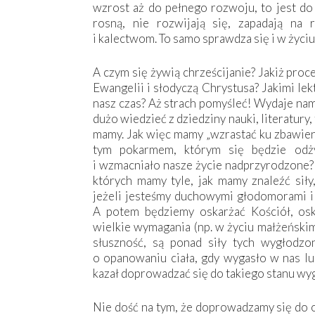
wzrost aż do pełnego rozwoju, to jest do
rosną, nie rozwijają się, zapadają na
i kalectwom. To samo sprawdza się i w życ
A czym się żywią chrześcijanie? Jakiż pro
Ewangelii i słodyczą Chrystusa? Jakimi lek
nasz czas? Aż strach pomyśleć! Wydaje nam 
dużo wiedzieć z dziedziny nauki, literatury, 
mamy. Jak więc mamy „wzrastać ku zbawieni
tym pokarmem, którym się będzie odży
i wzmacniało nasze życie nadprzyrodzone? 
których mamy tyle, jak mamy znaleźć siły
jeżeli jesteśmy duchowymi głodomorami i
A potem będziemy oskarżać Kościół, oska
wielkie wymagania (np. w życiu małżeńskim
słuszność, są ponad siły tych wygłodzo
o opanowaniu ciała, gdy wygasło w nas lub
kazał doprowadzać się do takiego stanu wyg
Nie dość na tym, że doprowadzamy się do 