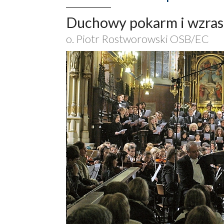
Duchowy pokarm i wzras
o. Piotr Rostworowski OSB/EC