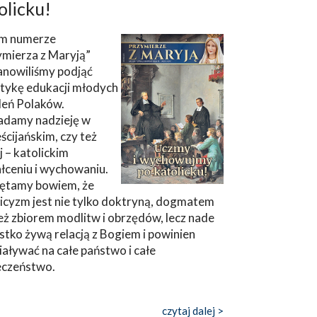
olicku!
m numerze
ymierza z Maryją”
anowiliśmy podjąć
tykę edukacji młodych
leń Polaków.
adamy nadzieję w
ścijańskim, czy też
ej – katolickim
łceniu i wychowaniu.
ętamy bowiem, że
icyzm jest nie tylko doktryną, dogmatem
eż zbiorem modlitw i obrzędów, lecz nade
tko żywą relacją z Bogiem i powinien
aływać na całe państwo i całe
eczeństwo.
czytaj dalej >