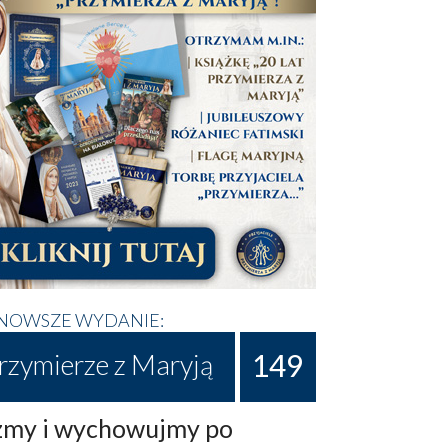
NOWSZE WYDANIE:
149
rzymierze z Maryją
my i wychowujmy po