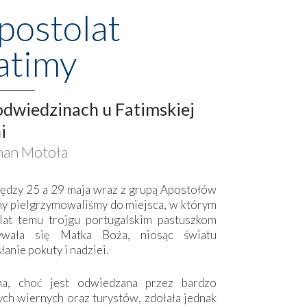
postolat
atimy
dwiedzinach u Fatimskiej
i
an Motoła
ędzy 25 a 29 maja wraz z grupą Apostołów
my pielgrzymowaliśmy do miejsca, w którym
lat temu trojgu portugalskim pastuszkom
ywała się Matka Boża, niosąc światu
łanie pokuty i nadziei.
ma, choć jest odwiedzana przez bardzo
ych wiernych oraz turystów, zdołała jednak