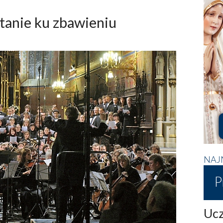
tanie ku zbawieniu
NAJ
P
Ucz