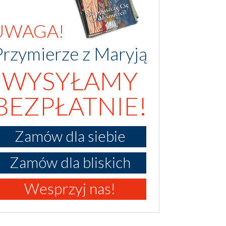
UWAGA!
Przymierze z Maryją
WYSYŁAMY
BEZPŁATNIE!
Zamów dla siebie
Zamów dla bliskich
Wesprzyj nas!