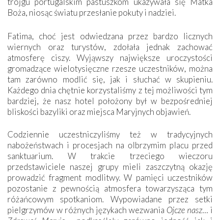
trojgu portugalskim pastuszkom ukazywała się Matka
Boża, niosąc światu przesłanie pokuty i nadziei.
Fatima, choć jest odwiedzana przez bardzo licznych
wiernych oraz turystów, zdołała jednak zachować
atmosferę ciszy. Wyjąwszy największe uroczystości
gromadzące wielotysięczne rzesze uczestników, można
tam zarówno modlić się, jak i słuchać w skupieniu.
Każdego dnia chętnie korzystaliśmy z tej możliwości tym
bardziej, że nasz hotel położony był w bezpośredniej
bliskości bazyliki oraz miejsca Maryjnych objawień.
Codziennie uczestniczyliśmy też w tradycyjnych
nabożeństwach i procesjach na olbrzymim placu przed
sanktuarium. W trakcie trzeciego wieczoru
przedstawiciele naszej grupy mieli zaszczytną okazję
prowadzić fragment modlitwy. W pamięci uczestników
pozostanie z pewnością atmosfera towarzysząca tym
różańcowym spotkaniom. Wypowiadane przez setki
pielgrzymów w różnych językach wezwania
Ojcze nasz
… i