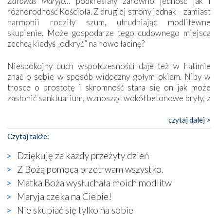
Zdrowaś Maryjo
… podkreślały zarówno jedność jak i
różnorodność Kościoła. Z drugiej strony jednak – zamiast
harmonii rodziły szum, utrudniając modlitewne
skupienie. Może gospodarze tego cudownego miejsca
zechcą kiedyś „odkryć” na nowo łacinę?
Niespokojny duch współczesności daje też w Fatimie
znać o sobie w sposób widoczny gołym okiem. Niby w
trosce o prostotę i skromność stara się on jak może
zasłonić sanktuarium, wznosząc wokół betonowe bryły, z
których niektóre nawet zostały poświęcone jako miejsca
katolickiego kultu. Tylko co wspólnego z żywą,
czytaj dalej >
autentyczną wiarą mogą mieć płaskie, szare bunkry albo
Czytaj także:
kaplice, w których Tabernakulum przypomina bardziej
skrzynkę na narzędzia? Albo co powiedzieć o ustawionym
Dziękuję za każdy przeżyty dzień
tuż przy nowej bazylice wielkim krzyżu, na którym
Z Bożą pomocą przetrwam wszystko.
zamiast Chrystusa umieszczono dziwaczną postać jakby
Matka Boża wysłuchała moich modlitw
wyjętą ze starożytnych hieroglifów? W kulturowym
kontekście naszych czasów to raczej karykatura niż godny
Maryja czeka na Ciebie!
wizerunek Zbawiciela…
Nie skupiać się tylko na sobie
Zatem nawet w bezpośrednim otoczeniu sanktuarium