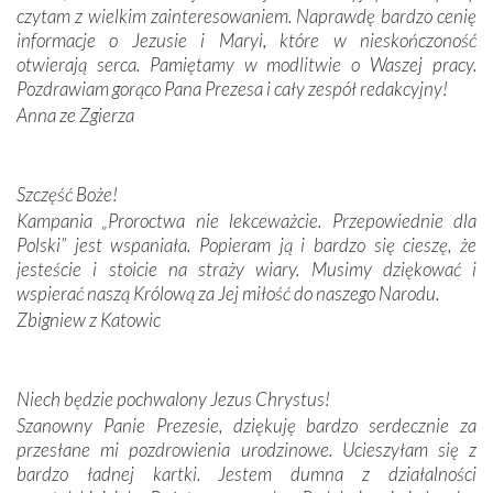
czytam z wielkim zainteresowaniem. Naprawdę bardzo cenię
Modliliśmy się przy ich grobach. Odprawiliśmy Drogę
informacje o Jezusie i Maryi, które w nieskończoność
Krzyżową w ich rodzinnych stronach, odwiedziliśmy
otwierają serca. Pamiętamy w modlitwie o Waszej pracy.
domy, w których żyli.
Pozdrawiam gorąco Pana Prezesa i cały zespół redakcyjny!
Anna ze Zgierza
W miejscu objawień Matki Bożej zapaliliśmy świece
przywiezione wraz z intencjami powierzonymi nam przez
Darczyńców w ramach akcji „Twoje światło w Fatimie”.
Podczas tej kilkudniowej wyprawy na każdym kroku
Szczęść Boże!
spotykaliśmy się z serdeczną otwartością
Kampania „Proroctwa nie lekceważcie. Przepowiednie dla
Portugalczyków. Podziwialiśmy ich ludową sztukę i
Polski” jest wspaniała. Popieram ją i bardzo się cieszę, że
zwyczaje. Mimo że nasze kraje są od siebie bardzo
jesteście i stoicie na straży wiary. Musimy dziękować i
oddalone, w żaden sposób nie czuliśmy się obco.
wspierać naszą Królową za Jej miłość do naszego Narodu.
Sprawiła to oczywiście sama Matka Boża, ale też
Zbigniew z Katowic
kulturowa bliskość biorąca swój początek w naszej
wspólnej wierze. Podczas wyjazdów do historycznych
miejsc, które znalazły się na trasie naszej pielgrzymki,
Niech będzie pochwalony Jezus Chrystus!
mieliśmy okazję przekonać się, że Maryja swoją opieką
Szanowny Panie Prezesie, dziękuję bardzo serdecznie za
otacza nie tylko nasz naród, lecz wszystkie nacje, które
przesłane mi pozdrowienia urodzinowe. Ucieszyłam się z
się Jej ufnie oddają, a także każdą osobę, która zawierza
bardzo ładnej kartki. Jestem dumna z działalności
Jej siebie oraz swych bliskich.