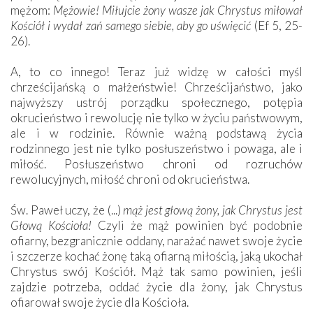
mężom:
Mężowie! Miłujcie żony wasze jak Chrystus miłował
Kościół i wydał zań samego siebie, aby go uświęcić
(Ef 5, 25-
26).
A, to co innego! Teraz już widzę w całości myśl
chrześcijańską o małżeństwie! Chrześcijaństwo, jako
najwyższy ustrój porządku społecznego, potępia
okrucieństwo i rewolucję nie tylko w życiu państwowym,
ale i w rodzinie. Równie ważną podstawą życia
rodzinnego jest nie tylko posłuszeństwo i powaga, ale i
miłość. Posłuszeństwo chroni od rozruchów
rewolucyjnych, miłość chroni od okrucieństwa.
Św. Paweł uczy, że (...)
mąż jest głową żony, jak Chrystus jest
Głową Kościoła!
Czyli że mąż powinien być podobnie
ofiarny, bezgranicznie oddany, narażać nawet swoje życie
i szczerze kochać żonę taką ofiarną miłością, jaką ukochał
Chrystus swój Kościół. Mąż tak samo powinien, jeśli
zajdzie potrzeba, oddać życie dla żony, jak Chrystus
ofiarował swoje życie dla Kościoła.