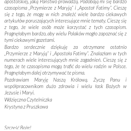
apostolskiej, jaką Państwo prowadzą. Podobają mi się bardzo
czasopisma „Przymierze z Maryją” i „Apostoł Fatimy”. Cieszę
Dzieje Portugalii to również historia wierności Bogu i
się z tego, że mogę w nich znaleźć wiele bardzo ciekawych
odstępstw, także w życiu władców. Trudne momenty w
artykułów poruszających interesujące mnie tematy. Cieszę się
wymiarze tak osobistym, jak i zbiorowym, przypominają o
z tego, że wiele osób może korzystać z tych czasopism.
konieczności ciągłego zabiegania o własną duszę i o łaskę
Pragnęłabym bardzo, aby wielu Polaków mogło zapoznać się z
Opatrzności. Wierność przynosi pomyślność –
tymi ciekawymi gazetami.
przynajmniej w życiu duchowym. Odstępstwo owocuje
Bardzo serdecznie dziękuję za otrzymane ostatnio
nieszczęściem i śmiercią. Te uniwersalne prawdy
„Przymierze z Maryją” i „Apostoła Fatimy”. Znalazłam w tych
przychodziły na myśl, gdy słuchaliśmy opowieści
numerach wiele interesujących mnie zagadnień. Cieszę się z
przewodników o portugalskich monarchach i wodzach,
tego, że te czasopisma mogą trafić do wielu rodzin w Polsce.
zwycięskich bitwach i nieszczęśliwych losach grzesznych
Pragnęłabym dalej otrzymywać te pisma.
kochanków.
Pozdrawiam Maryję Naszą Królową. Życzę Panu i
współpracownikom dużo zdrowia i wielu łask Bożych w
Byli tym razem pośród Apostołów Fatimy reprezentanci
Jezusie i Maryi.
każdego spośród żyjących pokoleń. Najmłodszy uczestnik
Wdzięczna Czytelniczka
liczył sobie 13 lat, zaś senior, pan Zdzisław – już 94.
–
Krystyna z Pruszkowa
Całe życie marzyłem, by tu przyjechać
– przyznał w
rozmowie.
Nasza pielgrzymka nie byłaby tak bogata w duchową treść
Szczęść Boże!