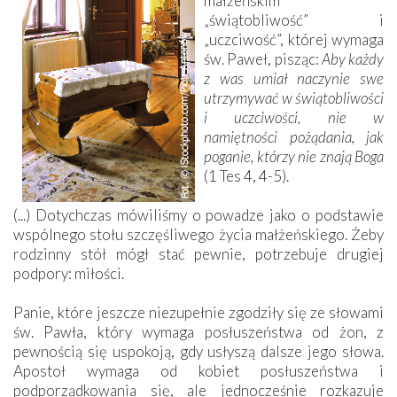
małżeńskim
„świątobliwość” i
„uczciwość”, której wymaga
św. Paweł, pisząc:
Aby każdy
z was umiał naczynie swe
utrzymywać w świątobliwości
i uczciwości, nie w
namiętności pożądania, jak
poganie, którzy nie znają Boga
(1 Tes 4, 4-5).
(...) Dotychczas mówiliśmy o powadze jako o podstawie
wspólnego stołu szczęśliwego życia małżeńskiego. Żeby
rodzinny stół mógł stać pewnie, potrzebuje drugiej
podpory: miłości.
Panie, które jeszcze niezupełnie zgodziły się ze słowami
św. Pawła, który wymaga posłuszeństwa od żon, z
pewnością się uspokoją, gdy usłyszą dalsze jego słowa.
Apostoł wymaga od kobiet posłuszeństwa i
podporządkowania się, ale jednocześnie rozkazuje