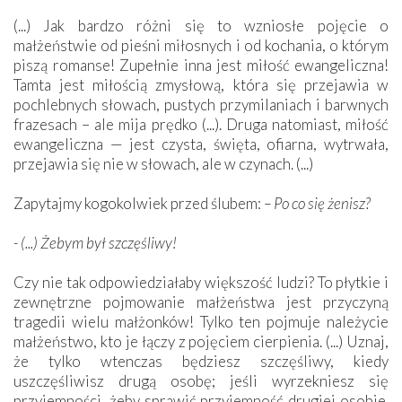
(...) Jak bardzo różni się to wzniosłe pojęcie o
małżeństwie od pieśni miłosnych i od kochania, o którym
piszą romanse! Zupełnie inna jest miłość ewangeliczna!
Tamta jest miłością zmysłową, która się przejawia w
pochlebnych słowach, pustych przymilaniach i barwnych
frazesach – ale mija prędko (...). Druga natomiast, miłość
ewangeliczna — jest czysta, święta, ofiarna, wytrwała,
przejawia się nie w słowach, ale w czynach. (...)
Zapytajmy kogokolwiek przed ślubem:
– Po co się żenisz?
- (...) Żebym był szczęśliwy!
Czy nie tak odpowiedziałaby większość ludzi? To płytkie i
zewnętrzne pojmowanie małżeństwa jest przyczyną
tragedii wielu małżonków! Tylko ten pojmuje należycie
małżeństwo, kto je łączy z pojęciem cierpienia. (...) Uznaj,
że tylko wtenczas będziesz szczęśliwy, kiedy
uszczęśliwisz drugą osobę; jeśli wyrzekniesz się
przyjemności, żeby sprawić przyjemność drugiej osobie.