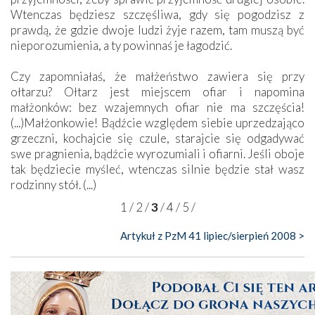
Wtenczas będziesz szczęśliwa, gdy się pogodzisz z
prawdą, że gdzie dwoje ludzi żyje razem, tam muszą być
nieporozumienia, a ty powinnaś je łagodzić.
Czy zapomniałaś, że małżeństwo zawiera się przy
ołtarzu? Ołtarz jest miejscem ofiar i napomina
małżonków: bez wzajemnych ofiar nie ma szczęścia!
(...)Małżonkowie! Bądźcie względem siebie uprzedzająco
grzeczni, kochajcie się czule, starajcie się odgadywać
swe pragnienia, bądźcie wyrozumiali i ofiarni. Jeśli oboje
tak będziecie myśleć, wtenczas silnie będzie stał wasz
rodzinny stół. (...)
1
/
2
/
3
/
4
/
5
/
Artykuł z PzM 41 lipiec/sierpień 2008 >