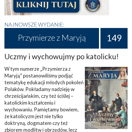
NAJNOWSZE WYDANIE:
149
Przymierze z Maryją
Uczmy i wychowujmy po katolicku!
W tym numerze „Przymierza z
Maryją” postanowiliśmy podjąć
tematykę edukacji młodych pokoleń
Polaków. Pokładamy nadzieję w
chrześcijańskim, czy też ściślej –
katolickim kształceniu i
wychowaniu. Pamiętamy bowiem,
że katolicyzm jest nie tylko
doktryną, dogmatem czy też
zbiorem modlitw i obrzędów, lecz