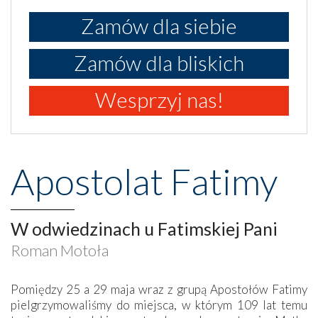
Zamów dla siebie
Zamów dla bliskich
Wesprzyj nas!
Apostolat Fatimy
W odwiedzinach u Fatimskiej Pani
Roman Motoła
Pomiędzy 25 a 29 maja wraz z grupą Apostołów Fatimy
pielgrzymowaliśmy do miejsca, w którym 109 lat temu