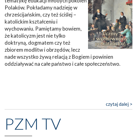
tematykę edukacji młodych pokoleń
Polaków. Pokładamy nadzieję w
chrześcijańskim, czy też ściślej –
katolickim kształceniu i
wychowaniu. Pamiętamy bowiem,
że katolicyzm jest nie tylko
doktryną, dogmatem czy też
zbiorem modlitw i obrzędów, lecz
nade wszystko żywą relacją z Bogiem i powinien
oddziaływać na całe państwo i całe społeczeństwo.
czytaj dalej >
PZM TV