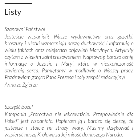
niepodległość kraju. Zachwyt budziła potężna, a zarazem
misterna architektura tych monumentalnych dzieł,
Listy
wspaniałe zdobienia, dbałość ich twórców o detale,
połączenie talentów z wytrwałością i pracowitością
Szanowni Państwo!
budowniczych.
Jesteście wspaniali! Wasze wydawnictwa oraz gazetki,
broszury i ulotki wzmacniają naszą duchowość i informują o
Podążyliśmy też śladami fatimskich wizjonerów – Łucji
wielu faktach oraz miejscach objawień Maryjnych. Artykuły
dos Santos oraz świętych Hiacynty i Franciszka Marto.
czytam z wielkim zainteresowaniem. Naprawdę bardzo cenię
Modliliśmy się przy ich grobach. Odprawiliśmy Drogę
informacje o Jezusie i Maryi, które w nieskończoność
Krzyżową w ich rodzinnych stronach, odwiedziliśmy
otwierają serca. Pamiętamy w modlitwie o Waszej pracy.
domy, w których żyli.
Pozdrawiam gorąco Pana Prezesa i cały zespół redakcyjny!
Anna ze Zgierza
W miejscu objawień Matki Bożej zapaliliśmy świece
przywiezione wraz z intencjami powierzonymi nam przez
Darczyńców w ramach akcji „Twoje światło w Fatimie”.
Podczas tej kilkudniowej wyprawy na każdym kroku
Szczęść Boże!
spotykaliśmy się z serdeczną otwartością
Kampania „Proroctwa nie lekceważcie. Przepowiednie dla
Portugalczyków. Podziwialiśmy ich ludową sztukę i
Polski” jest wspaniała. Popieram ją i bardzo się cieszę, że
zwyczaje. Mimo że nasze kraje są od siebie bardzo
jesteście i stoicie na straży wiary. Musimy dziękować i
oddalone, w żaden sposób nie czuliśmy się obco.
wspierać naszą Królową za Jej miłość do naszego Narodu.