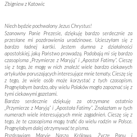
Sprawiła to oczywiście sama Matka Boża, ale też
Zbigniew z Katowic
kulturowa bliskość biorąca swój początek w naszej
wspólnej wierze. Podczas wyjazdów do historycznych
miejsc, które znalazły się na trasie naszej pielgrzymki,
Niech będzie pochwalony Jezus Chrystus!
mieliśmy okazję przekonać się, że Maryja swoją opieką
Szanowny Panie Prezesie, dziękuję bardzo serdecznie za
otacza nie tylko nasz naród, lecz wszystkie nacje, które
przesłane mi pozdrowienia urodzinowe. Ucieszyłam się z
się Jej ufnie oddają, a także każdą osobę, która zawierza
bardzo ładnej kartki. Jestem dumna z działalności
Jej siebie oraz swych bliskich.
apostolskiej, jaką Państwo prowadzą. Podobają mi się bardzo
czasopisma „Przymierze z Maryją” i „Apostoł Fatimy”. Cieszę
Dzieje Portugalii to również historia wierności Bogu i
się z tego, że mogę w nich znaleźć wiele bardzo ciekawych
odstępstw, także w życiu władców. Trudne momenty w
artykułów poruszających interesujące mnie tematy. Cieszę się
wymiarze tak osobistym, jak i zbiorowym, przypominają o
z tego, że wiele osób może korzystać z tych czasopism.
konieczności ciągłego zabiegania o własną duszę i o łaskę
Pragnęłabym bardzo, aby wielu Polaków mogło zapoznać się z
Opatrzności. Wierność przynosi pomyślność –
tymi ciekawymi gazetami.
przynajmniej w życiu duchowym. Odstępstwo owocuje
Bardzo serdecznie dziękuję za otrzymane ostatnio
nieszczęściem i śmiercią. Te uniwersalne prawdy
„Przymierze z Maryją” i „Apostoła Fatimy”. Znalazłam w tych
przychodziły na myśl, gdy słuchaliśmy opowieści
numerach wiele interesujących mnie zagadnień. Cieszę się z
przewodników o portugalskich monarchach i wodzach,
tego, że te czasopisma mogą trafić do wielu rodzin w Polsce.
zwycięskich bitwach i nieszczęśliwych losach grzesznych
Pragnęłabym dalej otrzymywać te pisma.
kochanków.
Pozdrawiam Maryję Naszą Królową. Życzę Panu i