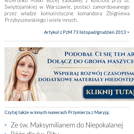
wizerunku Matki Bożej Łaskawej z kościoła przy ul.
Świętojańskiej w Warszawie, postaci zamordowanego
przez władze komunistyczne komandora Zbigniewa
Przybyszewskiego i wiele innych.
Artykuł z PzM 73 listopad/grudzień 2013 >
Czytaj także w innych numerach Przymierza z Maryją:
Ze św. Maksymilianem do Niepokalanej
Róże dla św. Rity