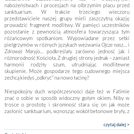
nabożeństwach i procesjach na olbrzymim placu przed
sanktuarium. W trakcie trzeciego wieczoru
przedstawiciele naszej grupy mieli zaszczytną okazję
prowadzić fragment modlitwy. W pamięci uczestników
pozostanie z pewnością atmosfera towarzysząca tym
różańcowym spotkaniom. Wypowiadane przez setki
pielgrzymów w różnych językach wezwania
Ojcze nasz
… i
Zdrowaś Maryjo
… podkreślały zarówno jedność jak i
różnorodność Kościoła. Z drugiej strony jednak – zamiast
harmonii rodziły szum, utrudniając modlitewne
skupienie. Może gospodarze tego cudownego miejsca
zechcą kiedyś „odkryć” na nowo łacinę?
Niespokojny duch współczesności daje też w Fatimie
znać o sobie w sposób widoczny gołym okiem. Niby w
trosce o prostotę i skromność stara się on jak może
zasłonić sanktuarium, wznosząc wokół betonowe bryły, z
których niektóre nawet zostały poświęcone jako miejsca
katolickiego kultu. Tylko co wspólnego z żywą,
czytaj dalej >
autentyczną wiarą mogą mieć płaskie, szare bunkry albo