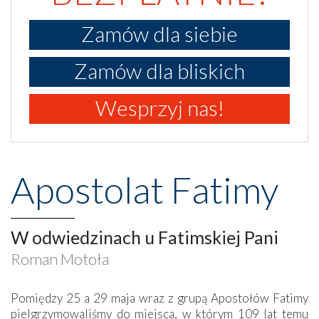
Zamów dla siebie
Zamów dla bliskich
Wesprzyj nas!
Apostolat Fatimy
W odwiedzinach u Fatimskiej Pani
Roman Motoła
Pomiędzy 25 a 29 maja wraz z grupą Apostołów Fatimy
pielgrzymowaliśmy do miejsca, w którym 109 lat temu