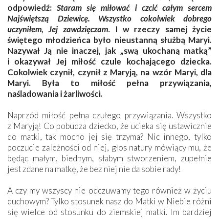
odpowiedź:
Staram się miłować i czcić całym sercem
Najświętszą Dziewicę. Wszystko cokolwiek dobrego
uczyniłem, Jej zawdzięczam
. I w rzeczy samej życie
świętego młodzieńca było nieustanną służbą Maryi.
Nazywał Ją nie inaczej, jak „swą ukochaną matką”
i okazywał Jej miłość czule kochającego dziecka.
Cokolwiek czynił, czynił z Maryją, na wzór Maryi, dla
Maryi. Była to miłość pełna przywiązania,
naśladowania i żarliwości.
Naprzód miłość pełna czułego przywiązania. Wszystko
z Maryją! Co pobudza dziecko, że ucieka się ustawicznie
do matki, tak mocno jej się trzyma? Nic innego, tylko
poczucie zależności od niej, głos natury mówiący mu, że
będąc małym, biednym, słabym stworzeniem, zupełnie
jest zdane na matkę, że bez niej nie da sobie rady!
A czy my wszyscy nie odczuwamy tego również w życiu
duchowym? Tylko stosunek nasz do Matki w Niebie różni
się wielce od stosunku do ziemskiej matki. Im bardziej