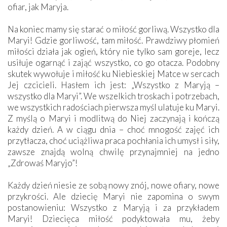
ofiar, jak Maryja.
Na koniec mamy się starać o miłość gorliwą. Wszystko dla
Maryi! Gdzie gorliwość, tam miłość. Prawdziwy płomień
miłości działa jak ogień, który nie tylko sam goreje, lecz
usiłuje ogarnąć i zająć wszystko, co go otacza. Podobny
skutek wywołuje i miłość ku Niebieskiej Matce w sercach
Jej czcicieli. Hasłem ich jest: „Wszystko z Maryją –
wszystko dla Maryi”. We wszelkich troskach i potrzebach,
we wszystkich radościach pierwsza myśl ulatuje ku Maryi.
Z myślą o Maryi i modlitwą do Niej zaczynają i kończą
każdy dzień. A w ciągu dnia – choć mnogość zajęć ich
przytłacza, choć uciążliwa praca pochłania ich umysł i siły,
zawsze znajdą wolną chwilę przynajmniej na jedno
„Zdrowaś Maryjo”!
Każdy dzień niesie ze sobą nowy znój, nowe ofiary, nowe
przykrości. Ale dziecię Maryi nie zapomina o swym
postanowieniu: Wszystko z Maryją i za przykładem
Maryi! Dziecięca miłość podyktowała mu, żeby