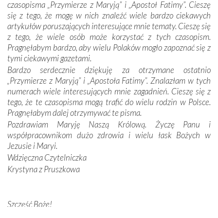
Jej siebie oraz swych bliskich.
czasopisma „Przymierze z Maryją” i „Apostoł Fatimy”. Cieszę
się z tego, że mogę w nich znaleźć wiele bardzo ciekawych
Dzieje Portugalii to również historia wierności Bogu i
artykułów poruszających interesujące mnie tematy. Cieszę się
odstępstw, także w życiu władców. Trudne momenty w
z tego, że wiele osób może korzystać z tych czasopism.
wymiarze tak osobistym, jak i zbiorowym, przypominają o
Pragnęłabym bardzo, aby wielu Polaków mogło zapoznać się z
konieczności ciągłego zabiegania o własną duszę i o łaskę
tymi ciekawymi gazetami.
Opatrzności. Wierność przynosi pomyślność –
Bardzo serdecznie dziękuję za otrzymane ostatnio
przynajmniej w życiu duchowym. Odstępstwo owocuje
„Przymierze z Maryją” i „Apostoła Fatimy”. Znalazłam w tych
nieszczęściem i śmiercią. Te uniwersalne prawdy
numerach wiele interesujących mnie zagadnień. Cieszę się z
przychodziły na myśl, gdy słuchaliśmy opowieści
tego, że te czasopisma mogą trafić do wielu rodzin w Polsce.
przewodników o portugalskich monarchach i wodzach,
Pragnęłabym dalej otrzymywać te pisma.
zwycięskich bitwach i nieszczęśliwych losach grzesznych
Pozdrawiam Maryję Naszą Królową. Życzę Panu i
kochanków.
współpracownikom dużo zdrowia i wielu łask Bożych w
Jezusie i Maryi.
Byli tym razem pośród Apostołów Fatimy reprezentanci
Wdzięczna Czytelniczka
każdego spośród żyjących pokoleń. Najmłodszy uczestnik
Krystyna z Pruszkowa
liczył sobie 13 lat, zaś senior, pan Zdzisław – już 94.
–
Całe życie marzyłem, by tu przyjechać
– przyznał w
rozmowie.
Szczęść Boże!
Bardzo dziękuję za przysyłanie mi „Przymierza z Maryją”. Jest
Nasza pielgrzymka nie byłaby tak bogata w duchową treść