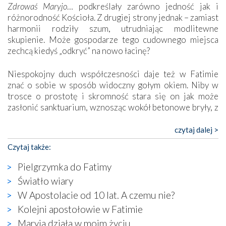
Zdrowaś Maryjo
… podkreślały zarówno jedność jak i
różnorodność Kościoła. Z drugiej strony jednak – zamiast
harmonii rodziły szum, utrudniając modlitewne
skupienie. Może gospodarze tego cudownego miejsca
zechcą kiedyś „odkryć” na nowo łacinę?
Niespokojny duch współczesności daje też w Fatimie
znać o sobie w sposób widoczny gołym okiem. Niby w
trosce o prostotę i skromność stara się on jak może
zasłonić sanktuarium, wznosząc wokół betonowe bryły, z
których niektóre nawet zostały poświęcone jako miejsca
katolickiego kultu. Tylko co wspólnego z żywą,
czytaj dalej >
autentyczną wiarą mogą mieć płaskie, szare bunkry albo
Czytaj także:
kaplice, w których Tabernakulum przypomina bardziej
skrzynkę na narzędzia? Albo co powiedzieć o ustawionym
Pielgrzymka do Fatimy
tuż przy nowej bazylice wielkim krzyżu, na którym
Światło wiary
zamiast Chrystusa umieszczono dziwaczną postać jakby
W Apostolacie od 10 lat. A czemu nie?
wyjętą ze starożytnych hieroglifów? W kulturowym
kontekście naszych czasów to raczej karykatura niż godny
Kolejni apostołowie w Fatimie
wizerunek Zbawiciela…
Maryja działa w moim życiu