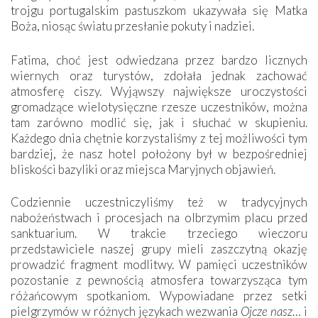
trojgu portugalskim pastuszkom ukazywała się Matka
Boża, niosąc światu przesłanie pokuty i nadziei.
Fatima, choć jest odwiedzana przez bardzo licznych
wiernych oraz turystów, zdołała jednak zachować
atmosferę ciszy. Wyjąwszy największe uroczystości
gromadzące wielotysięczne rzesze uczestników, można
tam zarówno modlić się, jak i słuchać w skupieniu.
Każdego dnia chętnie korzystaliśmy z tej możliwości tym
bardziej, że nasz hotel położony był w bezpośredniej
bliskości bazyliki oraz miejsca Maryjnych objawień.
Codziennie uczestniczyliśmy też w tradycyjnych
nabożeństwach i procesjach na olbrzymim placu przed
sanktuarium. W trakcie trzeciego wieczoru
przedstawiciele naszej grupy mieli zaszczytną okazję
prowadzić fragment modlitwy. W pamięci uczestników
pozostanie z pewnością atmosfera towarzysząca tym
różańcowym spotkaniom. Wypowiadane przez setki
pielgrzymów w różnych językach wezwania
Ojcze nasz
… i