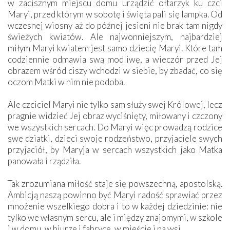
w zacisznym miejscu domu urządzić ołtarzyk ku czci
Maryi, przed którym w sobotę i święta pali się lampka. Od
wczesnej wiosny aż do późnej jesieni nie brak tam nigdy
świeżych kwiatów. Ale najwonniejszym, najbardziej
miłym Maryi kwiatem jest samo dziecię Maryi. Które tam
codziennie odmawia swą modliwę, a wieczór przed Jej
obrazem wśród ciszy wchodzi w siebie, by zbadać, co się
oczom Matki w nim nie podoba.
Ale czciciel Maryi nie tylko sam służy swej Królowej, lecz
pragnie widzieć Jej obraz wyciśnięty, miłowany i czczony
we wszystkich sercach. Do Maryi więc prowadzą rodzice
swe dziatki, dzieci swoje rodzeństwo, przyjaciele swych
przyjaciół, by Maryja w sercach wszystkich jako Matka
panowała i rządziła.
Tak zrozumiana miłość staje się powszechną, apostolską.
Ambicją naszą powinno być Maryi radość sprawiać przez
mnożenie wszelkiego dobra i to w każdej dziedzinie: nie
tylko we własnym sercu, ale i między znajomymi, w szkole
i w domu, w biurze i fabryce, w mieście i na wsi.