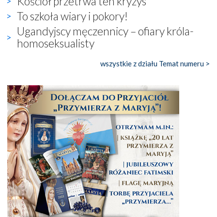
Kościół przetrwa ten kryzys
To szkoła wiary i pokory!
Ugandyjscy męczennicy – ofiary króla-
homoseksualisty
wszystkie z działu Temat numeru >