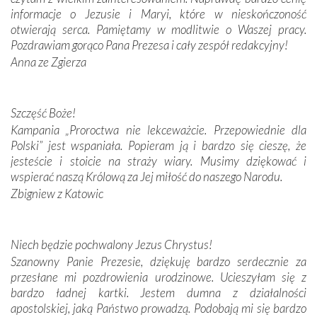
dos Santos oraz świętych Hiacynty i Franciszka Marto.
informacje o Jezusie i Maryi, które w nieskończoność
Modliliśmy się przy ich grobach. Odprawiliśmy Drogę
otwierają serca. Pamiętamy w modlitwie o Waszej pracy.
Krzyżową w ich rodzinnych stronach, odwiedziliśmy
Pozdrawiam gorąco Pana Prezesa i cały zespół redakcyjny!
domy, w których żyli.
Anna ze Zgierza
W miejscu objawień Matki Bożej zapaliliśmy świece
przywiezione wraz z intencjami powierzonymi nam przez
Szczęść Boże!
Darczyńców w ramach akcji „Twoje światło w Fatimie”.
Kampania „Proroctwa nie lekceważcie. Przepowiednie dla
Podczas tej kilkudniowej wyprawy na każdym kroku
Polski” jest wspaniała. Popieram ją i bardzo się cieszę, że
spotykaliśmy się z serdeczną otwartością
jesteście i stoicie na straży wiary. Musimy dziękować i
Portugalczyków. Podziwialiśmy ich ludową sztukę i
wspierać naszą Królową za Jej miłość do naszego Narodu.
zwyczaje. Mimo że nasze kraje są od siebie bardzo
oddalone, w żaden sposób nie czuliśmy się obco.
Zbigniew z Katowic
Sprawiła to oczywiście sama Matka Boża, ale też
kulturowa bliskość biorąca swój początek w naszej
wspólnej wierze. Podczas wyjazdów do historycznych
Niech będzie pochwalony Jezus Chrystus!
miejsc, które znalazły się na trasie naszej pielgrzymki,
Szanowny Panie Prezesie, dziękuję bardzo serdecznie za
mieliśmy okazję przekonać się, że Maryja swoją opieką
przesłane mi pozdrowienia urodzinowe. Ucieszyłam się z
otacza nie tylko nasz naród, lecz wszystkie nacje, które
bardzo ładnej kartki. Jestem dumna z działalności
się Jej ufnie oddają, a także każdą osobę, która zawierza
apostolskiej, jaką Państwo prowadzą. Podobają mi się bardzo