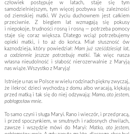
człowiek postępuje w latach, staje się tym
samodzielniejszym, tym więcej pozbywa się zależności
od ziemskiej matki. W życiu duchownem jest całkiem
przeciwnie. Z biegiem lat wzmagają się pokusy
i niepokoje, trudności rosną i rosną — potrzeba pomocy
staje się coraz większa. Dlatego wciąż potrzebujemy
opieki matki, i to aż do końca. Miał słuszność ów
kaznodzieja, który powiedział:
Mam już sześćdziesiąt lat,
a codziennie jeszcze potrzebuję matki
. Tak więc nasza
własna nieudolność i słabość nierozerwalnie z Maryją
nas wiąże. Wszystko z Maryją!
Istnieje u nas w Polsce w wielu rodzinach piękny zwyczaj,
że ilekroć dzieci wychodzą z domu albo wracają, klękają
przed matką i tak się do niej odzywają:
Mamo, oto jestem,
pobłogosław mnie
.
To samo czyni i sługa Maryi. Rano i wieczór, i przed pracą,
i przed spoczynkiem, w smutnych i radosnych chwilach,
zawsze i wszędzie mówi do Maryi:
Matko, oto jestem,
pobłogosław mnie
. A gdy zapyta go kto, dlaczego chce być