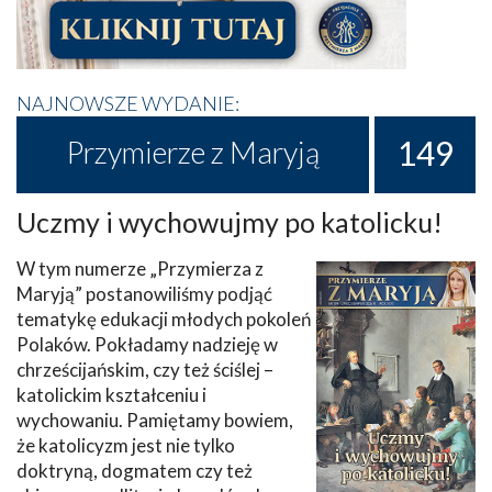
NAJNOWSZE WYDANIE:
149
Przymierze z Maryją
Uczmy i wychowujmy po katolicku!
W tym numerze „Przymierza z
Maryją” postanowiliśmy podjąć
tematykę edukacji młodych pokoleń
Polaków. Pokładamy nadzieję w
chrześcijańskim, czy też ściślej –
katolickim kształceniu i
wychowaniu. Pamiętamy bowiem,
że katolicyzm jest nie tylko
doktryną, dogmatem czy też