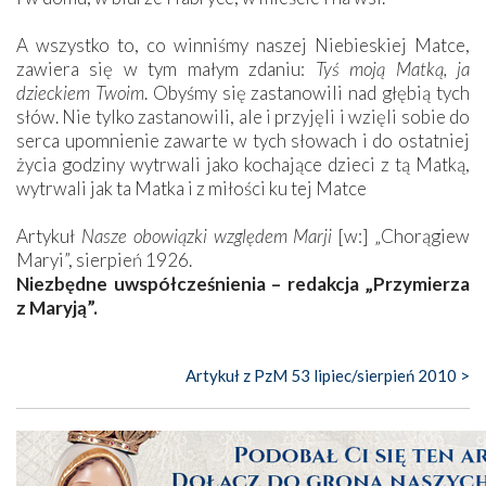
A wszystko to, co winniśmy naszej Niebieskiej Matce,
zawiera się w tym małym zdaniu:
Tyś moją Matką, ja
dzieckiem Twoim
. Obyśmy się zastanowili nad głębią tych
słów. Nie tylko zastanowili, ale i przyjęli i wzięli sobie do
serca upomnienie zawarte w tych słowach i do ostatniej
życia godziny wytrwali jako kochające dzieci z tą Matką,
wytrwali jak ta Matka i z miłości ku tej Matce
Artykuł
Nasze obowiązki względem Marji
[w:] „Chorągiew
Maryi”, sierpień 1926.
Niezbędne uwspółcześnienia – redakcja „Przymierza
z Maryją”.
Artykuł z PzM 53 lipiec/sierpień 2010 >