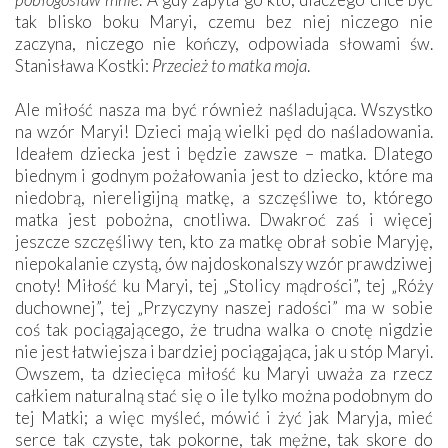
tak blisko boku Maryi, czemu bez niej niczego nie
zaczyna, niczego nie kończy, odpowiada słowami św.
Stanisława Kostki:
Przecież to matka moja
.
Ale miłość nasza ma być również naśladująca. Wszystko
na wzór Maryi! Dzieci mają wielki pęd do naśladowania.
Ideałem dziecka jest i będzie zawsze – matka. Dlatego
biednym i godnym pożałowania jest to dziecko, które ma
niedobrą, niereligijną matkę, a szczęśliwe to, którego
matka jest pobożna, cnotliwa. Dwakroć zaś i więcej
jeszcze szczęśliwy ten, kto za matkę obrał sobie Maryję,
niepokalanie czystą, ów najdoskonalszy wzór prawdziwej
cnoty! Miłość ku Maryi, tej „Stolicy mądrości”, tej „Róży
duchownej”, tej „Przyczyny naszej radości” ma w sobie
coś tak pociągającego, że trudna walka o cnotę nigdzie
nie jest łatwiejsza i bardziej pociągająca, jak u stóp Maryi.
Owszem, ta dziecięca miłość ku Maryi uważa za rzecz
całkiem naturalną stać się o ile tylko można podobnym do
tej Matki; a więc myśleć, mówić i żyć jak Maryja, mieć
serce tak czyste, tak pokorne, tak mężne, tak skore do