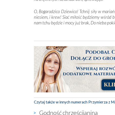
O, Bogarodzico Dziewico! Tchnij siły w mariań
niesiem, i krew! Siać miłość będziemy wśród b
nam tchu będzie i mocy już brak, Do nieba pokie
Czytaj także w innych numerach Przymierza z M
Godność chrześcijanina