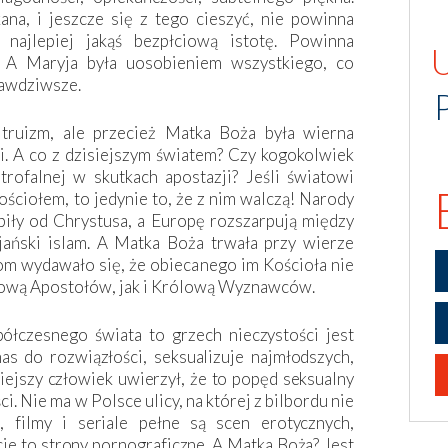
na, i jeszcze się z tego cieszyć, nie powinna
 najlepiej jakąś bezpłciową istotę. Powinna
ę. A Maryja była uosobieniem wszystkiego, co
prawdziwsze.
 truizm, ale przecież Matka Boża była wierna
. A co z dzisiejszym światem? Czy kogokolwiek
rofalnej w skutkach apostazji? Jeśli światowi
ościołem, to jedynie to, że z nim walczą! Narody
piły od Chrystusa, a Europę rozszarpują między
ijański islam. A Matka Boża trwała przy wierze
m wydawało się, że obiecanego im ­Kościoła nie
ólową Apostołów, jak i Królową Wyznawców.
ółczesnego świata to grzech nieczystości jest
s do rozwiązłości, seksualizuje najmłodszych,
siejszy człowiek uwierzył, że to popęd seksualny
i. Nie ma w Polsce ulicy, na której z bilbordu nie
, filmy i seriale pełne są scen erotycznych,
cie to strony pornograficzne. A Matka Boża? Jest