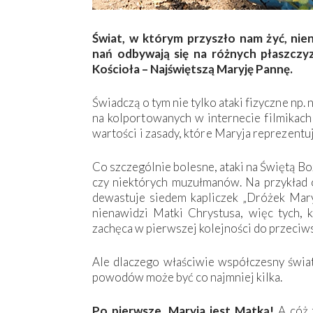
Świat, w którym przyszło nam żyć, nie
nań odbywają się na różnych płaszczy
Kościoła – Najświętszą Maryję Pannę.
Świadczą o tym nie tylko ataki fizyczne n
na kolportowanych w internecie filmikach 
wartości i zasady, które Maryja reprezent
Co szczególnie bolesne, ataki na Świętą B
czy niektórych muzułmanów. Na przykład 
dewastuje siedem kapliczek „Dróżek Maryj
nienawidzi Matki Chrystusa, więc tych, k
zachęca w pierwszej kolejności do przeciw
Ale dlaczego właściwie współczesny świat
powodów może być co najmniej kilka.
Po pierwsze, Maryja jest Matką!
A cóż 