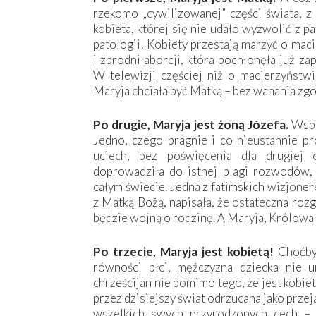
rzekomo „cywilizowanej” części świata, z
kobieta, której się nie udało wyzwolić z p
patologii! Kobiety przestają marzyć o mac
i zbrodni aborcji, która pochłonęła już z
W telewizji częściej niż o macierzyństwi
Maryja chciała być Matką – bez wahania zgo
Po drugie, Maryja jest żoną Józefa.
Wspó
Jedno, czego pragnie i co nieustannie pr
uciech, bez poświęcenia dla drugiej o
doprowadziła do istnej plagi rozwodów, 
całym świecie. Jedna z fatimskich wizjoner
z Matką Bożą, napisała, że ostateczna roz
będzie wojną o rodzinę. A Maryja, Królowa 
Po trzecie, Maryja jest kobietą!
Choćby
równości płci, mężczyzna dziecka nie 
chrześcijan nie pomimo tego, że jest kobie
przez dzisiejszy świat odrzucana jako prze
wszelkich swych przyrodzonych cech – ł