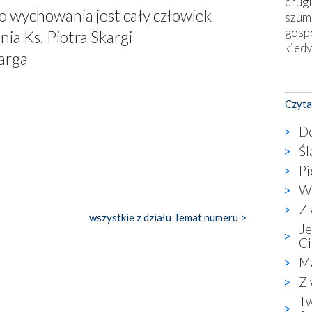
drugi
 wychowania jest cały człowiek
szum
gosp
ia Ks. Piotra Skargi
kiedy
karga
Nies
Fati
Czyta
okie
star
Do
wzno
Śl
niekt
Pi
katol
aute
W 
bunk
Z 
przyp
wszystkie z działu Temat numeru >
Je
co p
Ci
bazy
Ma
Chry
wyję
Z 
kultu
Tw
karyk