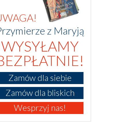
UWAGA!
Przymierze z Maryją
WYSYŁAMY
BEZPŁATNIE!
Zamów dla siebie
Zamów dla bliskich
Wesprzyj nas!