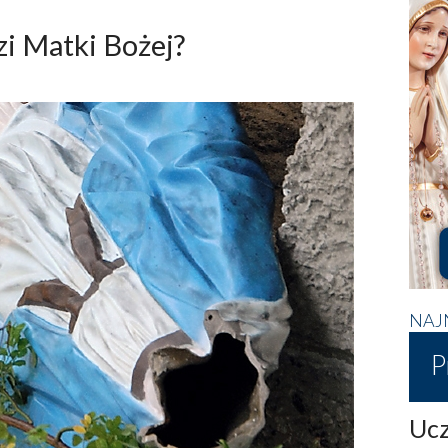
zi Matki Bożej?
NAJ
P
Ucz