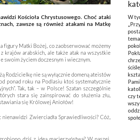
kat
nawidzi Kościoła Chrystusowego. Choć ataki
W ty
znach, zawsze są również atakami na Matkę
„Prz
post
tema
p. na figury Matki Bożej, co zaobserwować możemy
poko
z krajów arabskich, ale także atak na wszystkie
Pokł
uje swoim życiem doczesnym i wiecznym.
chrze
ściśl
ożą Rodzicielkę nie są wyłącznie domeną ateistów
kszta
od ponad roku na Podlasiu ktoś systematycznie
Pami
nych”. Tak, tak – w Polsce! Szatan szczególnie
katol
tórych stara się zainspirować do służenia złu,
czy t
stawiania się Królowej ­Aniołów!
wszys
oddzi
 nienawidzi Zwierciadła Sprawiedliwości? Cóż,
społ
zrobiono dziś z ideą macierzyństwa? W naszej,