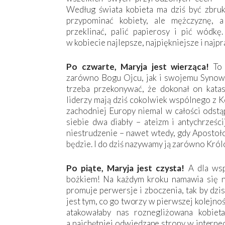
Według świata kobieta ma dziś być zbruka
przypominać kobiety, ale mężczyznę, a
przeklinać, palić papierosy i pić wódk
w kobiecie najlepsze, najpiękniejsze i naj
Po czwarte, Maryja jest wierząca!
To
zarówno Bogu Ojcu, jak i swojemu Synowi
trzeba przekonywać, że dokonał on katast
liderzy mają dziś cokolwiek wspólnego z K
zachodniej Europy niemal w całości odstą
siebie dwa diabły – ateizm i antychrześc
niestrudzenie – nawet wtedy, gdy Apostoło
będzie. I do dziś nazywamy ją zarówno Kr
Po piąte, Maryja jest czysta!
A dla wsp
bożkiem! Na każdym kroku namawia się na
promuje perwersje i zboczenia, tak by dzi
jest tym, co go tworzy w pierwszej kolejnośc
atakowałaby nas roznegliżowana kobieta
a najchętniej odwiedzane strony w interne