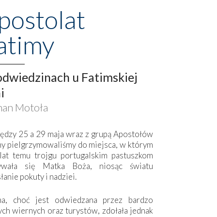
postolat
atimy
dwiedzinach u Fatimskiej
i
an Motoła
ędzy 25 a 29 maja wraz z grupą Apostołów
my pielgrzymowaliśmy do miejsca, w którym
lat temu trojgu portugalskim pastuszkom
ywała się Matka Boża, niosąc światu
łanie pokuty i nadziei.
ma, choć jest odwiedzana przez bardzo
ych wiernych oraz turystów, zdołała jednak