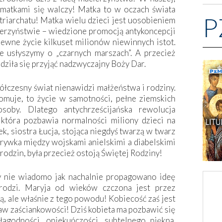
 matkami się walczy! Matka to w oczach świata
P
atriarchatu! Matka wielu dzieci jest uosobieniem
ierzyństwie – wiedzione promocją antykoncepcji
apewne życie kilkuset milionów niewinnych istot.
e usłyszymy o „czarnych marszach”. A przecież
dziła się przyjąć nadzwyczajny Boży Dar.
łczesny świat nienawidzi małżeństwa i rodziny.
omuje, to życie w samotności, pełne ziemskich
soby. Dlatego antychrześcijańska rewolucja
która pozbawia normalności miliony dzieci na
ek, siostra Łucja, stojąca niegdyś twarzą w twarz
grywka między wojskami anielskimi a diabelskimi
rodzin, była przecież ostoją Świętej Rodziny!
 nie wiadomo jak nachalnie propagowano ideę
urodzi. Maryja od wieków czczona jest przez
tą, ale właśnie z tego powodu! Kobiecość zaś jest
jaw zaściankowości! Dziś kobieta ma pozbawić się
agodności, opiekuńczości, subtelnego piękna.