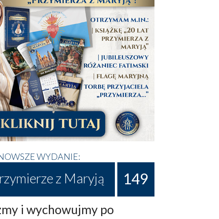
NOWSZE WYDANIE:
149
rzymierze z Maryją
my i wychowujmy po