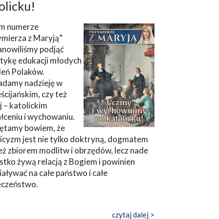
olicku!
m numerze
ymierza z Maryją”
anowiliśmy podjąć
tykę edukacji młodych
leń Polaków.
adamy nadzieję w
ścijańskim, czy też
ej – katolickim
łceniu i wychowaniu.
ętamy bowiem, że
icyzm jest nie tylko doktryną, dogmatem
eż zbiorem modlitw i obrzędów, lecz nade
tko żywą relacją z Bogiem i powinien
aływać na całe państwo i całe
eczeństwo.
czytaj dalej >