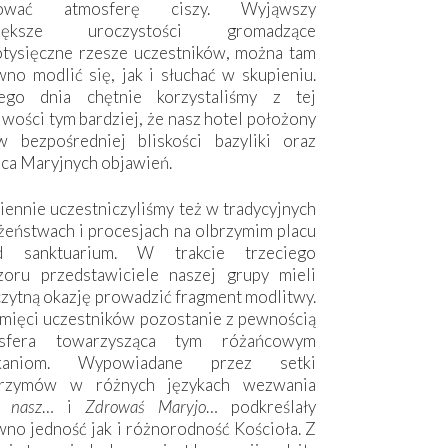
hować atmosferę ciszy. Wyjąwszy
większe uroczystości gromadzące
otysięczne rzesze uczestników, można tam
no modlić się, jak i słuchać w skupieniu.
ego dnia chętnie korzystaliśmy z tej
wości tym bardziej, że nasz hotel położony
w bezpośredniej bliskości bazyliki oraz
sca Maryjnych objawień.
ennie uczestniczyliśmy też w tradycyjnych
żeństwach i procesjach na olbrzymim placu
d sanktuarium. W trakcie trzeciego
zoru przedstawiciele naszej grupy mieli
zytną okazję prowadzić fragment modlitwy.
mięci uczestników pozostanie z pewnością
sfera towarzysząca tym różańcowym
tkaniom. Wypowiadane przez setki
grzymów w różnych językach wezwania
e nasz
… i
Zdrowaś Maryjo
… podkreślały
no jedność jak i różnorodność Kościoła. Z