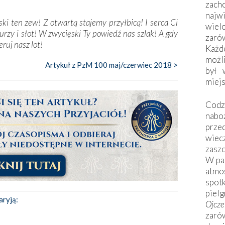
zac
naj
ski ten zew! Z otwartą stajemy przyłbicą! I serca Ci
wiel
urzy i słot! W zwycięski Ty powiedź nas szlak! A gdy
zarów
ruj nasz lot!
Każd
możli
Artykuł z PzM 100 maj/czerwiec 2018 >
był 
miej
Codzi
nabo
prze
wiec
zaszc
W pa
atmo
spo
piel
aryją:
Ojcz
zarów