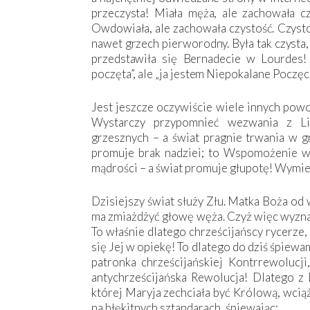
przeczysta! Miała męża, ale zachowała cz
Owdowiała, ale zachowała czystość. Czystoś
nawet grzech pierworodny. Była tak czysta,
przedstawiła się Bernadecie w Lour­des
poczęta”, ale „ja jestem Niepokalane Poczęc
Jest jeszcze oczywiście wiele innych powo
Wystarczy przypomnieć wezwania z Lit
grzesznych – a świat pragnie trwania w gr
promuje brak nadziei; to Wspomożenie wie
mądrości – a świat promuje głupotę! Wymi
Dzisiejszy świat służy Złu. Matka Boża od
ma zmiażdżyć głowę węża. Czyż więc wyznaw
To właśnie dlatego chrześcijańscy rycerze
się Jej w opiekę! To dlatego do dziś śpiew
patronka chrześcijańskiej Kontrrewolucji
antychrześcijańska Rewolucja! Dlatego z N
której Maryja zechciała być Królową, wcią
na błękitnych sztandarach, śpiewając: