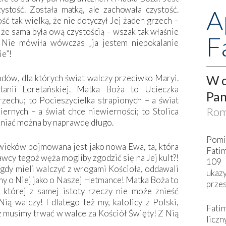
ystość. Została matką, ale zachowała czystość.
A
ć tak wielką, że nie dotyczył Jej żaden grzech –
 że sama była ową czystością – wszak tak właśnie
F
! Nie mówiła wówczas „ja jestem niepokalanie
ie”!
W o
dów, dla których świat walczy przeciwko Maryi.
anii Loretańskiej. Matka Boża to Ucieczka
Pan
zechu; to Pocieszycielka strapionych – a świat
Rom
rnych – a świat chce niewierności; to Stolica
eniać można by naprawdę długo.
Pomi
 wieków pojmowana jest jako nowa Ewa, ta, która
Fati
cy tegoż węża mogliby zgodzić się na Jej kult?!
109 
, gdy mieli walczyć z wrogami Kościoła, oddawali
ukaz
amy o Niej jako o Naszej Hetmance! Matka Boża to
przes
, której z samej istoty rzeczy nie może znieść
ią walczy! I dlatego też my, katolicy z Polski,
Fati
ż musimy trwać w walce za Kościół Święty! Z Nią
liczn