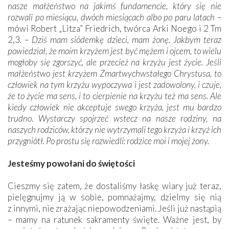
nasze małżeństwo na jakimś fundamencie, który się nie
rozwali po miesiącu, dwóch miesiącach albo po paru latach –
mówi Robert „Litza” Friedrich, twórca Arki Noego i 2 Tm
2,3
. – Dziś mam siódemkę dzieci, mam żonę. Jakbym teraz
powiedział, że moim krzyżem jest być mężem i ojcem, to wielu
mogłoby się zgorszyć, ale przecież na krzyżu jest życie. Jeśli
małżeństwo jest krzyżem Zmartwychwstałego Chrystusa, to
człowiek na tym krzyżu wypoczywa i jest zadowolony, i czuje,
że to życie ma sens, i to cierpienie na krzyżu też ma sens. Ale
kiedy człowiek nie akceptuje swego krzyża, jest mu bardzo
trudno. Wystarczy spojrzeć wstecz na nasze rodziny, na
naszych rodziców, którzy nie wytrzymali tego krzyża i krzyż ich
przygniótł. Po prostu się rozwiedli: rodzice moi i mojej żony.
Jesteśmy powołani do świętości
Cieszmy się zatem, że dostaliśmy łaskę wiary już teraz,
pielęgnujmy ją w sobie, pomnażajmy, dzielmy się nią
z innymi, nie zrażając niepowodzeniami. Jeśli już nastąpią
– mamy na ratunek sakramenty święte. Ważne jest, by