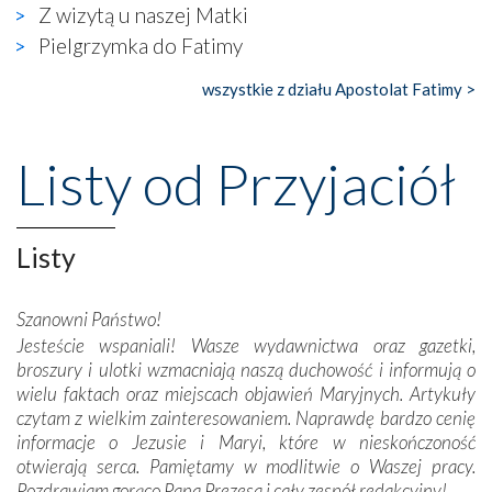
widzieliśmy w urokliwym, niewielkim mieście Obidos,
Z wizytą u naszej Matki
gdzie w miejscu dawnego kościoła działa dzisiaj…
Pielgrzymka do Fatimy
księgarnia.
wszystkie z działu Apostolat Fatimy >
Nasze pielgrzymkowe wyprawy, których celem były
wspaniałe klasztory w miasteczku Alcobaça czy w Batalhi,
przeniosły nas do czasów, gdy świątynie bez wątpienia
Listy od Przyjaciół
wznoszono na chwałę Bożą, na przykład – w podzięce za
Opatrznościową pomoc w wygranej bitwie o
niepodległość kraju. Zachwyt budziła potężna, a zarazem
misterna architektura tych monumentalnych dzieł,
Listy
wspaniałe zdobienia, dbałość ich twórców o detale,
połączenie talentów z wytrwałością i pracowitością
Szanowni Państwo!
budowniczych.
Jesteście wspaniali! Wasze wydawnictwa oraz gazetki,
broszury i ulotki wzmacniają naszą duchowość i informują o
Podążyliśmy też śladami fatimskich wizjonerów – Łucji
wielu faktach oraz miejscach objawień Maryjnych. Artykuły
dos Santos oraz świętych Hiacynty i Franciszka Marto.
czytam z wielkim zainteresowaniem. Naprawdę bardzo cenię
Modliliśmy się przy ich grobach. Odprawiliśmy Drogę
informacje o Jezusie i Maryi, które w nieskończoność
Krzyżową w ich rodzinnych stronach, odwiedziliśmy
otwierają serca. Pamiętamy w modlitwie o Waszej pracy.
domy, w których żyli.
Pozdrawiam gorąco Pana Prezesa i cały zespół redakcyjny!