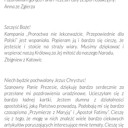
Anna ze Zgierza
W miejscu objawień Matki Bożej zapaliliśmy świece
przywiezione wraz z intencjami powierzonymi nam przez
Darczyńców w ramach akcji „Twoje światło w Fatimie”.
Podczas tej kilkudniowej wyprawy na każdym kroku
Szczęść Boże!
spotykaliśmy się z serdeczną otwartością
Kampania „Proroctwa nie lekceważcie. Przepowiednie dla
Portugalczyków. Podziwialiśmy ich ludową sztukę i
Polski” jest wspaniała. Popieram ją i bardzo się cieszę, że
zwyczaje. Mimo że nasze kraje są od siebie bardzo
jesteście i stoicie na straży wiary. Musimy dziękować i
oddalone, w żaden sposób nie czuliśmy się obco.
wspierać naszą Królową za Jej miłość do naszego Narodu.
Sprawiła to oczywiście sama Matka Boża, ale też
Zbigniew z Katowic
kulturowa bliskość biorąca swój początek w naszej
wspólnej wierze. Podczas wyjazdów do historycznych
miejsc, które znalazły się na trasie naszej pielgrzymki,
Niech będzie pochwalony Jezus Chrystus!
mieliśmy okazję przekonać się, że Maryja swoją opieką
Szanowny Panie Prezesie, dziękuję bardzo serdecznie za
otacza nie tylko nasz naród, lecz wszystkie nacje, które
przesłane mi pozdrowienia urodzinowe. Ucieszyłam się z
się Jej ufnie oddają, a także każdą osobę, która zawierza
bardzo ładnej kartki. Jestem dumna z działalności
Jej siebie oraz swych bliskich.
apostolskiej, jaką Państwo prowadzą. Podobają mi się bardzo
czasopisma „Przymierze z Maryją” i „Apostoł Fatimy”. Cieszę
Dzieje Portugalii to również historia wierności Bogu i
się z tego, że mogę w nich znaleźć wiele bardzo ciekawych
odstępstw, także w życiu władców. Trudne momenty w
artykułów poruszających interesujące mnie tematy. Cieszę się
wymiarze tak osobistym, jak i zbiorowym, przypominają o