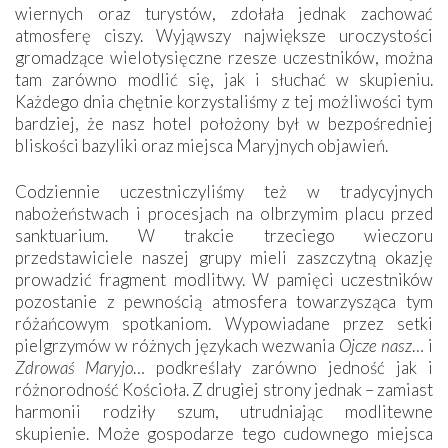
wiernych oraz turystów, zdołała jednak zachować
atmosferę ciszy. Wyjąwszy największe uroczystości
gromadzące wielotysięczne rzesze uczestników, można
tam zarówno modlić się, jak i słuchać w skupieniu.
Każdego dnia chętnie korzystaliśmy z tej możliwości tym
bardziej, że nasz hotel położony był w bezpośredniej
bliskości bazyliki oraz miejsca Maryjnych objawień.
Codziennie uczestniczyliśmy też w tradycyjnych
nabożeństwach i procesjach na olbrzymim placu przed
sanktuarium. W trakcie trzeciego wieczoru
przedstawiciele naszej grupy mieli zaszczytną okazję
prowadzić fragment modlitwy. W pamięci uczestników
pozostanie z pewnością atmosfera towarzysząca tym
różańcowym spotkaniom. Wypowiadane przez setki
pielgrzymów w różnych językach wezwania
Ojcze nasz
… i
Zdrowaś Maryjo
… podkreślały zarówno jedność jak i
różnorodność Kościoła. Z drugiej strony jednak – zamiast
harmonii rodziły szum, utrudniając modlitewne
skupienie. Może gospodarze tego cudownego miejsca