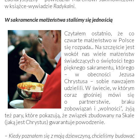
w książce-wywiadzie
Radykalni
.
W sakramencie małżeństwa staliśmy się jednością
Czytałem ostatnio, że co
czwarte małżeństwo w Polsce
się rozpada... Na szczęście jest
wokół nas wiele małżeństw
świadczących o świętości tego
pięknego sakramentu, którego
– w obecności Jezusa
Chrystusa – sobie nawzajem
udzielili. W świecie, w którym
coraz głośniej mówi się
o partnerstwie, braku
zobowiązań i „wolności”, żyją
też pary, które pokazują, że związek zbudowany na Skale
(jaką jest Chrystus) gwarantuje powodzenie.
–
Kiedy poznałem się z moją dziewczyną, chcieliśmy budować