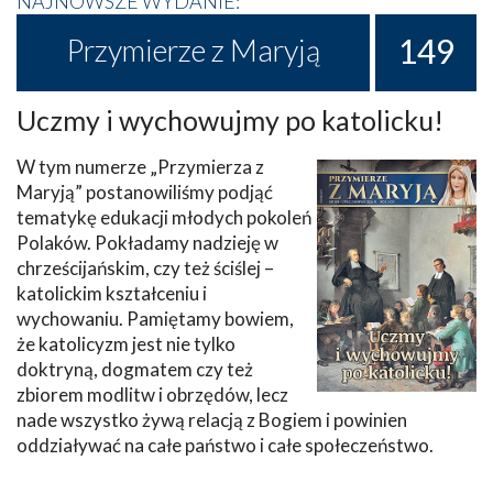
NAJNOWSZE WYDANIE:
149
Przymierze z Maryją
Uczmy i wychowujmy po katolicku!
W tym numerze „Przymierza z
Maryją” postanowiliśmy podjąć
tematykę edukacji młodych pokoleń
Polaków. Pokładamy nadzieję w
chrześcijańskim, czy też ściślej –
katolickim kształceniu i
wychowaniu. Pamiętamy bowiem,
że katolicyzm jest nie tylko
doktryną, dogmatem czy też
zbiorem modlitw i obrzędów, lecz
nade wszystko żywą relacją z Bogiem i powinien
oddziaływać na całe państwo i całe społeczeństwo.