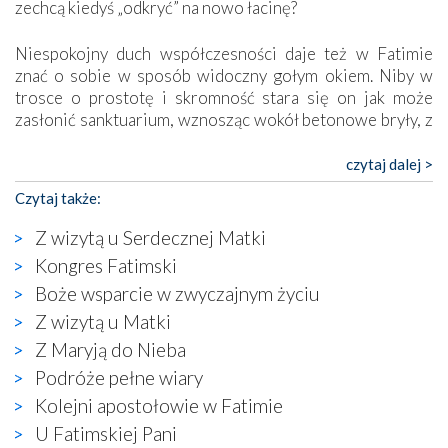
zechcą kiedyś „odkryć” na nowo łacinę?
Niespokojny duch współczesności daje też w Fatimie
znać o sobie w sposób widoczny gołym okiem. Niby w
trosce o prostotę i skromność stara się on jak może
zasłonić sanktuarium, wznosząc wokół betonowe bryły, z
których niektóre nawet zostały poświęcone jako miejsca
katolickiego kultu. Tylko co wspólnego z żywą,
czytaj dalej >
autentyczną wiarą mogą mieć płaskie, szare bunkry albo
Czytaj także:
kaplice, w których Tabernakulum przypomina bardziej
skrzynkę na narzędzia? Albo co powiedzieć o ustawionym
Z wizytą u Serdecznej Matki
tuż przy nowej bazylice wielkim krzyżu, na którym
Kongres Fatimski
zamiast Chrystusa umieszczono dziwaczną postać jakby
Boże wsparcie w zwyczajnym życiu
wyjętą ze starożytnych hieroglifów? W kulturowym
kontekście naszych czasów to raczej karykatura niż godny
Z wizytą u Matki
wizerunek Zbawiciela…
Z Maryją do Nieba
Zatem nawet w bezpośrednim otoczeniu sanktuarium
Podróże pełne wiary
naocznie przekonaliśmy się, że wewnątrz Kościoła toczy
Kolejni apostołowie w Fatimie
się ogromna walka o kształt katolicyzmu i o serca
wierzących. Do czego to zmaganie może prowadzić,
U Fatimskiej Pani