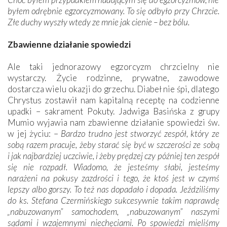
byłem odrębnie egzorcyzmowany. To się odbyło przy Chrzcie.
Złe duchy wyszły wtedy ze mnie jak cienie – bez bólu.
Zbawienne działanie spowiedzi
Ale taki jednorazowy egzorcyzm chrzcielny nie
wystarczy. Życie rodzinne, prywatne, zawodowe
dostarcza wielu okazji do grzechu. Diabeł nie śpi, dlatego
Chrystus zostawił nam kapitalną receptę na codzienne
upadki – sakrament Pokuty. Jadwiga Basińska z grupy
Mumio wyjawia nam zbawienne działanie spowiedzi św.
w jej życiu: –
Bardzo trudno jest stworzyć zespół, który ze
sobą razem pracuje, żeby starać się być w szczerości ze sobą
i jak najbardziej uczciwie, i żeby prędzej czy później ten zespół
się nie rozpadł. Wiadomo, że jesteśmy słabi, jesteśmy
narażeni na pokusy zazdrości i tego, że ktoś jest w czymś
lepszy albo gorszy. To też nas dopadało i dopada. Jeździliśmy
do ks. Stefana Czermińskiego sukcesywnie takim naprawdę
„nabuzowanym” samochodem, „nabuzowanym” naszymi
sądami i wzajemnymi niechęciami. Po spowiedzi mieliśmy