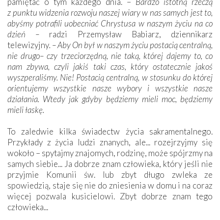
pamiętać o tym każdego dnia. –
Bardzo istotną rzeczą
z punktu widzenia rozwoju naszej wiary w nas samych jest to,
abyśmy potrafili uobecniać Chrystusa w naszym życiu na co
dzień –
radzi Przemysław Babiarz, dziennikarz
telewizyjny
. – Aby On był w naszym życiu postacią centralną,
nie drugo– czy trzeciorzędną, nie taką, której dajemy to, co
nam zbywa, czyli jakiś taki czas, który ostatecznie jakoś
wyszperaliśmy. Nie! Postacią centralną, w stosunku do której
orientujemy wszystkie nasze wybory i wszystkie nasze
działania. Wtedy jak gdyby będziemy mieli moc, będziemy
mieli łaskę.
To zaledwie kilka świadectw życia sakramentalnego.
Przykłady z życia ludzi znanych, ale... rozejrzyjmy się
wokoło – spytajmy znajomych, rodzinę, może spójrzmy na
samych siebie... Ja dobrze znam człowieka, który jeśli nie
przyjmie Komunii św. lub zbyt długo zwleka ze
spowiedzią, staje się nie do zniesienia w domu i na coraz
więcej pozwala kusicielowi. Zbyt dobrze znam tego
człowieka...