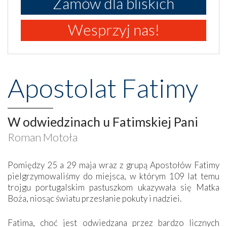
Zamów dla bliskich
Wesprzyj nas!
Apostolat Fatimy
W odwiedzinach u Fatimskiej Pani
Roman Motoła
Pomiędzy 25 a 29 maja wraz z grupą Apostołów Fatimy
pielgrzymowaliśmy do miejsca, w którym 109 lat temu
trojgu portugalskim pastuszkom ukazywała się Matka
Boża, niosąc światu przesłanie pokuty i nadziei.
Fatima, choć jest odwiedzana przez bardzo licznych