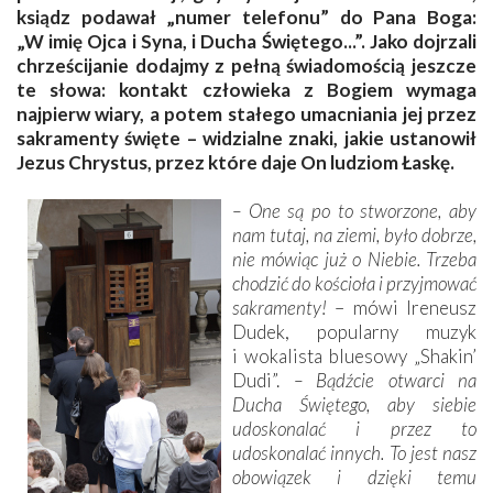
ksiądz podawał „numer telefonu” do Pana Boga:
„W imię Ojca i Syna, i Ducha Świętego...”. Jako dojrzali
chrześcijanie dodajmy z pełną świadomością jeszcze
te słowa: kontakt człowieka z Bogiem wymaga
najpierw wiary, a potem stałego umacniania jej przez
sakramenty święte – widzialne znaki, jakie ustanowił
Jezus Chrystus, przez które daje On ludziom Łaskę.
– One są po to stworzone, aby
nam tutaj, na ziemi, było dobrze,
nie mówiąc już o Niebie. Trzeba
chodzić do kościoła i przyjmować
sakramenty!
– mówi Ireneusz
Dudek, popularny muzyk
i wokalista bluesowy „Shakin’
Dudi”.
– Bądźcie otwarci na
Ducha Świętego, aby siebie
udoskonalać i przez to
udoskonalać innych. To jest nasz
obowiązek i dzięki temu