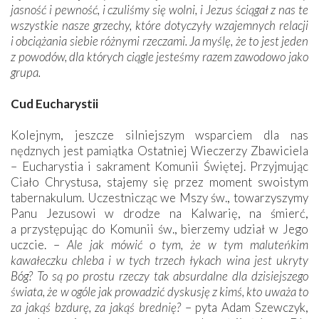
jasność i pewność, i czuliśmy się wolni, i Jezus ściągał z nas te
wszystkie nasze grzechy, które dotyczyły wzajemnych relacji
i obciążania siebie różnymi rzeczami. Ja myślę, że to jest jeden
z powodów, dla których ciągle jesteśmy razem zawodowo jako
grupa.
Cud Eucharystii
Kolejnym, jeszcze silniejszym wsparciem dla nas
nędznych jest pamiątka Ostatniej Wieczerzy Zbawiciela
– ­Eucharystia i sakrament Komunii Świętej. Przyjmując
Ciało Chrystusa, stajemy się przez moment swoistym
tabernakulum. Uczestnicząc we Mszy św., towarzyszymy
Panu Jezusowi w drodze na Kalwarię, na śmierć,
a przystępując do Komunii św., bierzemy udział w Jego
uczcie. –
Ale jak mówić o tym, że w tym maluteńkim
kawałeczku chleba i w tych trzech łykach wina jest ukryty
Bóg? To są po prostu rzeczy tak absurdalne dla dzisiejszego
świata, że w ogóle jak prowadzić dyskusję z kimś, kto uważa to
za jakąś bzdurę, za jakąś brednię?
– pyta Adam Szewczyk,