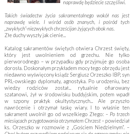
naprawdę będziecie szczęśliwi.
Takich świadectw życia sakramentalnego wokół nas jest
naprawdę wiele. I wśród osób znanych, i pośród tych
„zwykłych”-niezwykłych chrześcijan żyjących obok nas.
Złe duchy wyszły jak cienie...
Katalog sakramentów świętych otwiera Chrzest święty,
który jest uwolnieniem od grzechu. Nie tylko
pierworodnego – w przypadku gdy przyjmuje go osoba
dorosła. Doskonałym przykładem mocy tego obrzędu jest
niedawno wyświęcony ksiądz Sergiusz Orzeszko IBP, syn
PRL-owskiego dyplomaty, agnostyka. Po urodzeniu, bez
wiedzy rodziców został... rytualnie ofiarowany
szatanowi, żył w środowisku buddyjskim, potem wpadł
w szpony praktyk okultystycznych... Ale przyszło
nawrócenie i otrzymał łaskę wiary. I to właśnie ten
sakrament uwolnił go od wszelkiego Złego:
– Po trzech
miesiącach przygotowania otrzymałem Chrzest –
powiedział
ks. Orzeszko w rozmowie z „Gościem Niedzielnym”. –
Choć byłem przypadkiem nadającym się do egzorcyzmów, nie