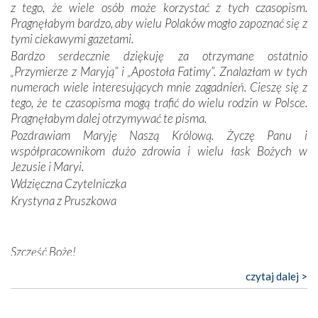
z tego, że wiele osób może korzystać z tych czasopism.
konieczności ciągłego zabiegania o własną duszę i o łaskę
Pragnęłabym bardzo, aby wielu Polaków mogło zapoznać się z
Opatrzności. Wierność przynosi pomyślność –
tymi ciekawymi gazetami.
przynajmniej w życiu duchowym. Odstępstwo owocuje
Bardzo serdecznie dziękuję za otrzymane ostatnio
nieszczęściem i śmiercią. Te uniwersalne prawdy
„Przymierze z Maryją” i „Apostoła Fatimy”. Znalazłam w tych
przychodziły na myśl, gdy słuchaliśmy opowieści
numerach wiele interesujących mnie zagadnień. Cieszę się z
przewodników o portugalskich monarchach i wodzach,
tego, że te czasopisma mogą trafić do wielu rodzin w Polsce.
zwycięskich bitwach i nieszczęśliwych losach grzesznych
Pragnęłabym dalej otrzymywać te pisma.
kochanków.
Pozdrawiam Maryję Naszą Królową. Życzę Panu i
współpracownikom dużo zdrowia i wielu łask Bożych w
Byli tym razem pośród Apostołów Fatimy reprezentanci
Jezusie i Maryi.
każdego spośród żyjących pokoleń. Najmłodszy uczestnik
Wdzięczna Czytelniczka
liczył sobie 13 lat, zaś senior, pan Zdzisław – już 94.
–
Krystyna z Pruszkowa
Całe życie marzyłem, by tu przyjechać
– przyznał w
rozmowie.
Nasza pielgrzymka nie byłaby tak bogata w duchową treść
Szczęść Boże!
bez obecności duszpasterza – księdza Krzysztofa.
Bardzo dziękuję za przysyłanie mi „Przymierza z Maryją”. Jest
czytaj dalej >
Oprócz zapewnienia nam możliwości codziennego
to pismo, które bardzo sobie cenię i szanuję. Redagujecie
wysłuchania Mszy Świętej, dawał on wyrazy swej
ciekawe artykuły. Zawsze czekam na nowe numery i pragnę
niezwykłej czci dla Matki Bożej śpiewem
Godzinek
i
poinformować, że zawsze będę Was wspierać. Niech Pan Bóg