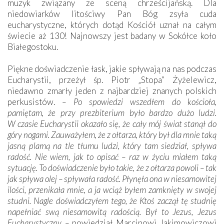
muzyk związany ze sceną chrześcijańską. Dla
niedowiarków litościwy Pan Bóg zsyła cuda
eucharystyczne, których dotąd Kościół uznał na całym
świecie aż 130! Najnowszy jest badany w Sokółce koło
Białegostoku.
Piękne doświadczenie łask, jakie spływają na nas podczas
Eucharystii, przeżył śp. Piotr „Stopa” Żyżelewicz,
niedawno zmarły jeden z najbardziej znanych polskich
perkusistów.
– Po spowiedzi wszedłem do kościoła,
pamiętam, że przy prezbiterium było bardzo dużo ludzi.
W czasie Eucharystii okazało się, że cały mój świat stanął do
góry nogami. Zauważyłem, że z ołtarza, który był dla mnie taką
jasną plamą na tle tłumu ludzi, który tam siedział, spływa
radość. Nie wiem, jak to opisać – raz w życiu miałem taką
sytuację. To doświadczenie było takie, że z ołtarza powoli – tak
jak spływa olej – spływała radość. Płynęła ona w niesamowitej
ilości, przenikała mnie, a ja wciąż byłem zamknięty w swojej
studni. Nagle doświadczyłem tego, że Ktoś zaczął tę studnię
napełniać swą niesamowitą radością. Był to Jezus, Jezus
Eucharystyczny –
powiedział Marcinowi Jakimowiczowi