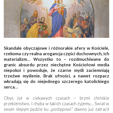
Skandale obyczajowe i różnorakie afery w Kościele,
rzekoma czy realna arogancja części duchownych, ich
materializm… Wszystko to – rozdmuchiwane do
granic absurdu przez niechętne Kościołowi media
niepokoi i powoduje, że czarne myśli zaciemniają
trzeźwe myślenie. Brak ufności, a nawet rozpacz
wkradają się do niejednego szczerego katolickiego
serca…
Obyś żył w ciekawych czasach – brzmi chińskie
przekleństwo. I chyba w takich czasach żyjemy… Świat w
swym ślepym pędzie ku „postępowi” dawno już zatracił