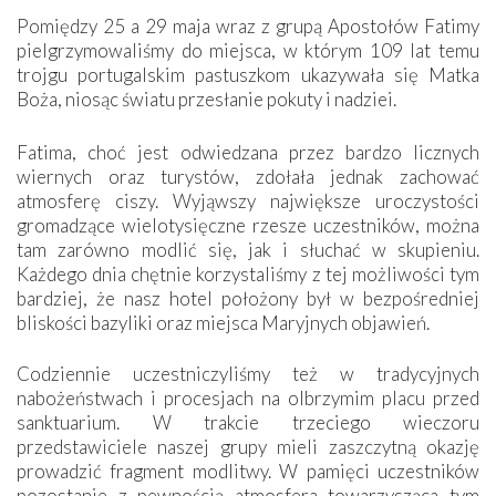
Pomiędzy 25 a 29 maja wraz z grupą Apostołów Fatimy
pielgrzymowaliśmy do miejsca, w którym 109 lat temu
trojgu portugalskim pastuszkom ukazywała się Matka
Boża, niosąc światu przesłanie pokuty i nadziei.
Fatima, choć jest odwiedzana przez bardzo licznych
wiernych oraz turystów, zdołała jednak zachować
atmosferę ciszy. Wyjąwszy największe uroczystości
gromadzące wielotysięczne rzesze uczestników, można
tam zarówno modlić się, jak i słuchać w skupieniu.
Każdego dnia chętnie korzystaliśmy z tej możliwości tym
bardziej, że nasz hotel położony był w bezpośredniej
bliskości bazyliki oraz miejsca Maryjnych objawień.
Codziennie uczestniczyliśmy też w tradycyjnych
nabożeństwach i procesjach na olbrzymim placu przed
sanktuarium. W trakcie trzeciego wieczoru
przedstawiciele naszej grupy mieli zaszczytną okazję
prowadzić fragment modlitwy. W pamięci uczestników
pozostanie z pewnością atmosfera towarzysząca tym