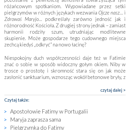
różańcowym spotkaniom. Wypowiadane przez setki
pielgrzymów w różnych językach wezwania
Ojcze nasz
… i
Zdrowaś Maryjo
… podkreślały zarówno jedność jak i
różnorodność Kościoła. Z drugiej strony jednak – zamiast
harmonii rodziły szum, utrudniając modlitewne
skupienie. Może gospodarze tego cudownego miejsca
zechcą kiedyś „odkryć” na nowo łacinę?
Niespokojny duch współczesności daje też w Fatimie
znać o sobie w sposób widoczny gołym okiem. Niby w
trosce o prostotę i skromność stara się on jak może
zasłonić sanktuarium, wznosząc wokół betonowe bryły, z
których niektóre nawet zostały poświęcone jako miejsca
katolickiego kultu. Tylko co wspólnego z żywą,
czytaj dalej >
autentyczną wiarą mogą mieć płaskie, szare bunkry albo
Czytaj także:
kaplice, w których Tabernakulum przypomina bardziej
skrzynkę na narzędzia? Albo co powiedzieć o ustawionym
Apostołowie Fatimy w Portugalii
tuż przy nowej bazylice wielkim krzyżu, na którym
Maryja zaprasza sama
zamiast Chrystusa umieszczono dziwaczną postać jakby
Pielgrzymka do Fatimy
wyjętą ze starożytnych hieroglifów? W kulturowym