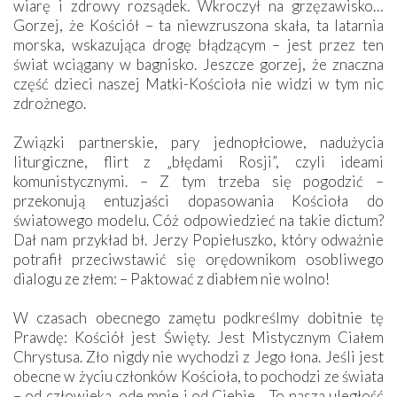
wiarę i zdrowy rozsądek. Wkroczył na grzęzawisko…
Gorzej, że Kościół – ta niewzruszona skała, ta latarnia
morska, wskazująca drogę błądzącym – jest przez ten
świat wciągany w bagnisko. Jeszcze gorzej, że znaczna
część dzieci naszej Matki-Kościoła nie widzi w tym nic
zdrożnego.
Związki partnerskie, pary jednopłciowe, nadużycia
liturgiczne, flirt z „błędami Rosji”, czyli ideami
komunistycznymi. – Z tym trzeba się pogodzić –
przekonują entuzjaści dopasowania Kościoła do
światowego modelu. Cóż odpowiedzieć na takie dictum?
Dał nam przykład bł. Jerzy Popiełuszko, który odważnie
potrafił przeciwstawić się orędownikom osobliwego
dialogu ze złem: – Paktować z diabłem nie wolno!
W czasach obecnego zamętu podkreślmy dobitnie tę
Prawdę: Kościół jest Święty. Jest Mistycznym Ciałem
Chrystusa. Zło nigdy nie wychodzi z Jego łona. Jeśli jest
obecne w życiu członków Kościoła, to pochodzi ze świata
– od człowieka, ode mnie i od Ciebie… To nasza uległość