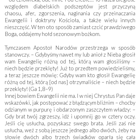
względem diabelskich podszeptów jest przyczyną
chaosu, afer, zgorszenia, naginania czy przeinaczania
Ewangelii i doktryny Kościoła, a także wielu innych
nieszczęść. W ten oto sposób zamiast czcić prawdziwego
Boga, oddajemy hołd sezonowym bożkom.
Tymczasem Apostoł Narodów przestrzega w sposób
stanowczy. – Gdybyśmy nawet my lub anioł z Nieba głosił
wam Ewangelię różną od tej, którą wam głosiliśmy –
niech będzie przeklęty! Już to przedtem powiedzieliśmy,
a teraz jeszcze mówię: Gdyby wam kto głosił Ewangelię
różną od tej, którą [od nas] otrzymaliście – niech będzie
przeklęty! (Ga 1,8–9)
Innej bowiem Ewangelii nie ma. I w niej Chrystus Pan daje
wskazówki, jak postępować z błądzącym bliźnim – choćby
odzianym w purpurę i obdarzonym zaszczytem władzy: –
Gdy brat twój zgrzeszy, idź i upomnij go w cztery oczy.
Jeśli cię usłucha, pozyskasz swego brata. Jeśli zaś nie
usłucha, weź z sobą jeszcze jednego albo dwóch, żeby na
słowie dwóch albo trzech świadków oparła się cała