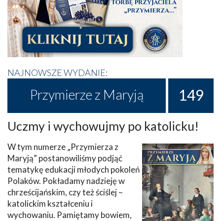
NAJNOWSZE WYDANIE:
149
Przymierze z Maryją
Uczmy i wychowujmy po katolicku!
W tym numerze „Przymierza z
Maryją” postanowiliśmy podjąć
tematykę edukacji młodych pokoleń
Polaków. Pokładamy nadzieję w
chrześcijańskim, czy też ściślej –
katolickim kształceniu i
wychowaniu. Pamiętamy bowiem,