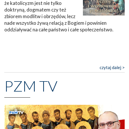
że katolicyzm jest nie tylko
doktryną, dogmatem czy też
zbiorem modlitw i obrzędów, lecz
nade wszystko żywą relacją z Bogiem i powinien
oddziaływać na całe państwo i całe społeczeństwo.
czytaj dalej >
PZM TV