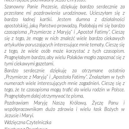
otacza nie tylko nasz naród, lecz wszystkie nacje, które
Szanowny Panie Prezesie, dziękuję bardzo serdecznie za
się Jej ufnie oddają, a także każdą osobę, która zawierza
przesłane mi pozdrowienia urodzinowe. Ucieszyłam się z
Jej siebie oraz swych bliskich.
bardzo ładnej kartki. Jestem dumna z działalności
apostolskiej, jaką Państwo prowadzą. Podobają mi się bardzo
Dzieje Portugalii to również historia wierności Bogu i
czasopisma „Przymierze z Maryją” i „Apostoł Fatimy”. Cieszę
odstępstw, także w życiu władców. Trudne momenty w
się z tego, że mogę w nich znaleźć wiele bardzo ciekawych
wymiarze tak osobistym, jak i zbiorowym, przypominają o
artykułów poruszających interesujące mnie tematy. Cieszę się
konieczności ciągłego zabiegania o własną duszę i o łaskę
z tego, że wiele osób może korzystać z tych czasopism.
Opatrzności. Wierność przynosi pomyślność –
Pragnęłabym bardzo, aby wielu Polaków mogło zapoznać się z
przynajmniej w życiu duchowym. Odstępstwo owocuje
tymi ciekawymi gazetami.
nieszczęściem i śmiercią. Te uniwersalne prawdy
Bardzo serdecznie dziękuję za otrzymane ostatnio
przychodziły na myśl, gdy słuchaliśmy opowieści
„Przymierze z Maryją” i „Apostoła Fatimy”. Znalazłam w tych
przewodników o portugalskich monarchach i wodzach,
numerach wiele interesujących mnie zagadnień. Cieszę się z
zwycięskich bitwach i nieszczęśliwych losach grzesznych
tego, że te czasopisma mogą trafić do wielu rodzin w Polsce.
kochanków.
Pragnęłabym dalej otrzymywać te pisma.
Pozdrawiam Maryję Naszą Królową. Życzę Panu i
Byli tym razem pośród Apostołów Fatimy reprezentanci
współpracownikom dużo zdrowia i wielu łask Bożych w
każdego spośród żyjących pokoleń. Najmłodszy uczestnik
Jezusie i Maryi.
liczył sobie 13 lat, zaś senior, pan Zdzisław – już 94.
–
Wdzięczna Czytelniczka
Całe życie marzyłem, by tu przyjechać
– przyznał w