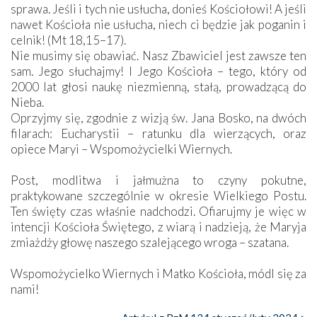
sprawa. Jeśli i tych nie usłucha, donieś Kościołowi! A jeśli
nawet Kościoła nie usłucha, niech ci będzie jak poganin i
celnik! (Mt 18,15–17).
Nie musimy się obawiać. Nasz Zbawiciel jest zawsze ten
sam. Jego słuchajmy! I Jego Kościoła – tego, który od
2000 lat głosi naukę niezmienną, stałą, prowadzącą do
Nieba.
Oprzyjmy się, zgodnie z wizją św. Jana Bosko, na dwóch
filarach: Eucharystii – ratunku dla wierzących, oraz
opiece Maryi – Wspomożycielki Wiernych.
Post, modlitwa i jałmużna to czyny pokutne,
praktykowane szczególnie w okresie Wielkiego Postu.
Ten święty czas właśnie nadchodzi. Ofiarujmy je więc w
intencji Kościoła Świętego, z wiarą i nadzieją, że Maryja
zmiażdży głowę naszego szalejącego wroga – szatana.
Wspomożycielko Wiernych i Matko Kościoła, módl się za
nami!