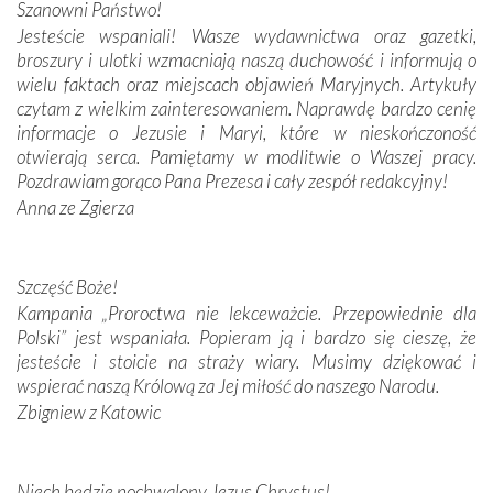
Szanowni Państwo!
Jesteście wspaniali! Wasze wydawnictwa oraz gazetki,
Podążyliśmy też śladami fatimskich wizjonerów – Łucji
broszury i ulotki wzmacniają naszą duchowość i informują o
dos Santos oraz świętych Hiacynty i Franciszka Marto.
wielu faktach oraz miejscach objawień Maryjnych. Artykuły
Modliliśmy się przy ich grobach. Odprawiliśmy Drogę
czytam z wielkim zainteresowaniem. Naprawdę bardzo cenię
Krzyżową w ich rodzinnych stronach, odwiedziliśmy
informacje o Jezusie i Maryi, które w nieskończoność
domy, w których żyli.
otwierają serca. Pamiętamy w modlitwie o Waszej pracy.
Pozdrawiam gorąco Pana Prezesa i cały zespół redakcyjny!
W miejscu objawień Matki Bożej zapaliliśmy świece
Anna ze Zgierza
przywiezione wraz z intencjami powierzonymi nam przez
Darczyńców w ramach akcji „Twoje światło w Fatimie”.
Podczas tej kilkudniowej wyprawy na każdym kroku
spotykaliśmy się z serdeczną otwartością
Szczęść Boże!
Portugalczyków. Podziwialiśmy ich ludową sztukę i
Kampania „Proroctwa nie lekceważcie. Przepowiednie dla
zwyczaje. Mimo że nasze kraje są od siebie bardzo
Polski” jest wspaniała. Popieram ją i bardzo się cieszę, że
oddalone, w żaden sposób nie czuliśmy się obco.
jesteście i stoicie na straży wiary. Musimy dziękować i
Sprawiła to oczywiście sama Matka Boża, ale też
wspierać naszą Królową za Jej miłość do naszego Narodu.
kulturowa bliskość biorąca swój początek w naszej
Zbigniew z Katowic
wspólnej wierze. Podczas wyjazdów do historycznych
miejsc, które znalazły się na trasie naszej pielgrzymki,
mieliśmy okazję przekonać się, że Maryja swoją opieką
Niech będzie pochwalony Jezus Chrystus!