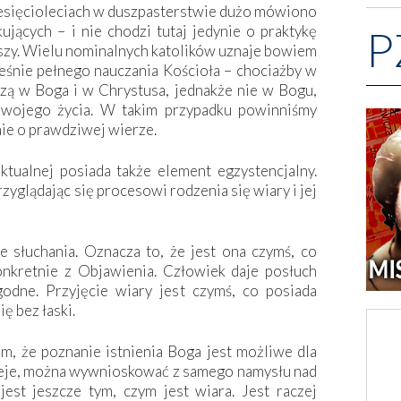
esięcioleciach w duszpasterstwie dużo mówiono
ujących – i nie chodzi tutaj jedynie o praktykę
P
erszy. Wielu nominalnych katolików uznaje bowiem
eśnie pełnego nauczania Kościoła – chociażby w
zą w Boga i w Chrystusa, jednakże nie w Bogu,
 swojego życia. W takim przypadku powinniśmy
nie o prawdziwej wierze.
ktualnej posiada także element egzystencjalny.
zyglądając się procesowi rodzenia się wiary i jej
 słuchania. Oznacza to, że jest ona czymś, co
onkretnie z Objawienia. Człowiek daje posłuch
godne. Przyjęcie wiary jest czymś, co posiada
ę bez łaski.
m, że poznanie istnienia Boga jest możliwe dla
nieje, można wywnioskować z samego namysłu nad
est jeszcze tym, czym jest wiara. Jest raczej