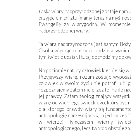
Łaska wiary nadprzyrodzonej zostaje nam 
przyjęciem chrztu (mamy teraz na myśli o
Ewangelię za wiarygodną. W momencie 
nadprzyrodzonej wiary.
Ta wiara nadprzyrodzona jest samym Bożym
Osoba wierząca nie tylko podziela swoim
tym świetle udział. I tutaj dochodzimy do
Na poziomie natury człowiek kieruje się 
Przyjąwszy wiarę, rozum zostaje wyposaż
człowiek w swoim życiu nie potrafi już i
rozpoznajemy zatem nie przez to, na ile nau
jej prawdy. Zatem teolog znający wszystk
wiarę od wiernego świeckiego, który być m
dla którego prawdy wiary są fundament
antropologię chrześcijańską, a jednocześn
w wierze). Tymczasem wierny świe
antropologicznego, lecz twardo obstaje za 