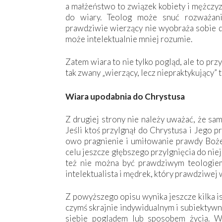
a małżeństwo to związek kobiety i mężczyz
do wiary. Teolog może snuć rozważani
prawdziwie wierzący nie wyobraża sobie dn
może intelektualnie mniej rozumie.
Zatem wiara to nie tylko pogląd, ale to prz
tak zwany „wierzący, lecz niepraktykujący”
Wiara upodabnia do Chrystusa
Z drugiej strony nie należy uważać, że sam
Jeśli ktoś przylgnął do Chrystusa i Jego pr
owo pragnienie i umiłowanie prawdy Bożej
celu jeszcze głębszego przylgnięcia do ni
też nie można być prawdziwym teologiem 
intelektualista i mędrek, który prawdziwej
Z powyższego opisu wynika jeszcze kilka i
czymś skrajnie indywidualnym i subiektywn
siebie poglądem lub sposobem życia. Wi