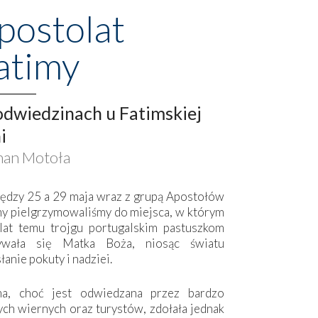
postolat
atimy
dwiedzinach u Fatimskiej
i
an Motoła
ędzy 25 a 29 maja wraz z grupą Apostołów
my pielgrzymowaliśmy do miejsca, w którym
lat temu trojgu portugalskim pastuszkom
ywała się Matka Boża, niosąc światu
łanie pokuty i nadziei.
ma, choć jest odwiedzana przez bardzo
ych wiernych oraz turystów, zdołała jednak