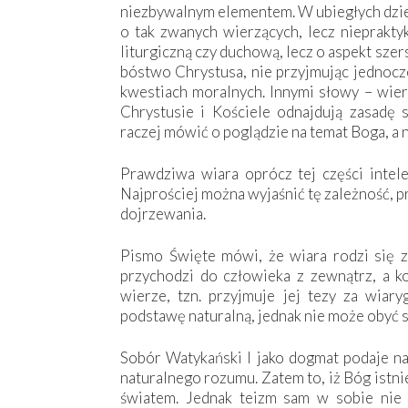
niezbywalnym elementem. W ubiegłych dzi
o tak zwanych wierzących, lecz niepraktyk
liturgiczną czy duchową, lecz o aspekt sz
bóstwo Chrystusa, nie przyjmując jednocz
kwestiach moralnych. Innymi słowy – wier
Chrystusie i Kościele odnajdują zasadę
raczej mówić o poglądzie na temat Boga, a 
Prawdziwa wiara oprócz tej części intele
Najprościej można wyjaśnić tę zależność, pr
dojrzewania.
Pismo Święte mówi, że wiara rodzi się ze
przychodzi do człowieka z zewnątrz, a k
wierze, tzn. przyjmuje jej tezy za wiary
podstawę naturalną, jednak nie może obyć si
Sobór Watykański I jako dogmat podaje na
naturalnego rozumu. Zatem to, iż Bóg ist
światem. Jednak teizm sam w sobie nie j