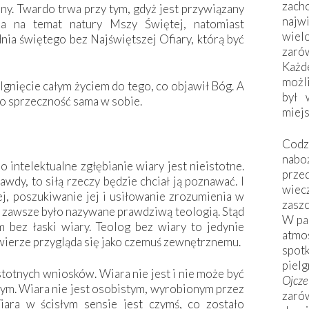
zac
ny. Twardo trwa przy tym, gdyż jest przywiązany
naj
a na temat natury Mszy Świętej, natomiast
wiel
ia świętego bez Najświętszej Ofiary, którą być
zarów
Każd
możli
ylgnięcie całym życiem do tego, co objawił Bóg. A
był 
 to sprzeczność sama w sobie.
miej
Codzi
nabo
o intelektualne zgłębianie wiary jest nieistotne.
prze
awdy, to siłą rzeczy będzie chciał ją poznawać. I
wiec
, poszukiwanie jej i usiłowanie zrozumienia w
zaszc
ej zawsze było nazywane prawdziwą teologią. Stąd
W pa
bez łaski wiary. Teolog bez wiary to jedynie
atmo
 wierze przygląda się jako czemuś zewnętrznemu.
spo
piel
stotnych wniosków. Wiara nie jest i nie może być
Ojcz
ym. Wiara nie jest osobistym, wyrobionym przez
zarów
ara w ścisłym sensie jest czymś, co zostało