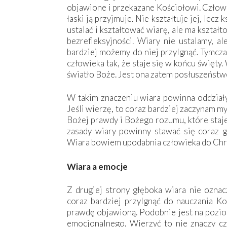
objawione i przekazane Kościołowi. Człow
łaski ją przyjmuje. Nie kształtuje jej, lecz 
ustalać i kształtować wiarę, ale ma kształ
bezrefleksyjności. Wiary nie ustalamy, al
bardziej możemy do niej przylgnąć. Tymcza
człowieka tak, że staje się w końcu święty
światło Boże. Jest ona zatem posłuszeńst
W takim znaczeniu wiara powinna oddziaływ
Jeśli wierzę, to coraz bardziej zaczynam my
Bożej prawdy i Bożego rozumu, które staje
zasady wiary powinny stawać się coraz g
Wiara bowiem upodabnia człowieka do Chr
Wiara a emocje
Z drugiej strony głęboka wiara nie ozna
coraz bardziej przylgnąć do nauczania Koś
prawdę objawioną. Podobnie jest na pozio
emocjonalnego. Wierzyć to nie znaczy cz