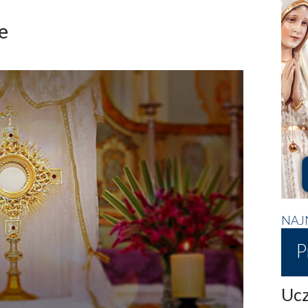
e
NAJ
P
Ucz