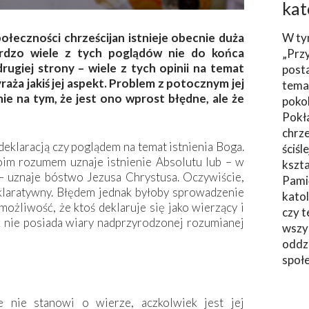
kat
łeczności chrześcijan istnieje obecnie duża
W ty
ardzo wiele z tych poglądów nie do końca
„Prz
rugiej strony – wiele z tych opinii na temat
post
raża jakiś jej aspekt. Problem z potocznym jej
tema
ie na tym, że jest ono wprost błędne, ale że
poko
Pokł
chrze
deklaracją czy poglądem na temat istnienia Boga.
ściśl
oim rozumem uznaje istnienie Absolutu lub – w
kszta
– uznaje bóstwo Jezusa Chrystusa. Oczywiście,
Pami
laratywny. Błędem jednak byłoby sprowadzenie
katol
 możliwość, że ktoś deklaruje się jako wierzący i
czy t
k nie posiada wiary nadprzyrodzonej rozumianej
wszys
oddzi
społ
e nie stanowi o wierze, aczkolwiek jest jej