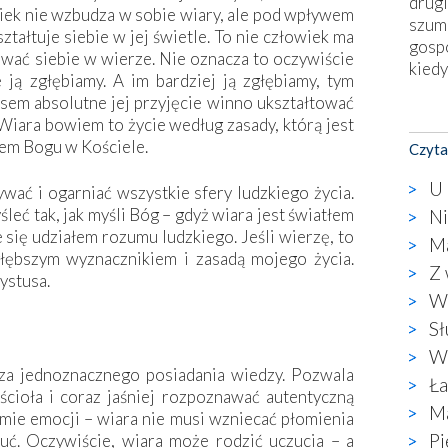
drugi
iek nie wzbudza w sobie wiary, ale pod wpływem
szum
kształtuje siebie w jej świetle. To nie człowiek ma
gosp
tować siebie w wierze. Nie oznacza to oczywiście
kiedy
e ją zgłębiamy. A im bardziej ją zgłębiamy, tym
sem absolutne jej przyjęcie winno ukształtować
Nies
. Wiara bowiem to życie według zasady, którą jest
Fati
wem Bogu w Kościele.
Czyta
okie
star
U 
ać i ogarniać wszystkie sfery ludzkiego życia.
wzno
śleć tak, jak myśli Bóg – gdyż wiara jest światłem
Ni
niekt
 się udziałem rozumu ludzkiego. Jeśli wierzę, to
Ma
katol
łębszym wyznacznikiem i zasadą mojego życia.
aute
Z 
ystusa.
bunk
Wa
przyp
Sł
co p
Wa
bazy
cza jednoznacznego posiadania wiedzy. Pozwala
Chry
Ła
cioła i ­coraz ­jaśniej rozpoznawać autentyczną
wyję
Ma
mie emocji – wiara nie musi wzniecać płomienia
kultu
Pi
uć. Oczywiście, wiara może rodzić uczucia – a
karyk