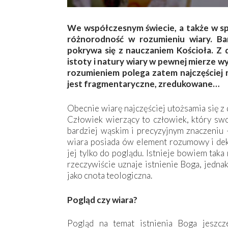
We współczesnym świecie, a także w spo
różnorodność w rozumieniu wiary. B
pokrywa się z nauczaniem Kościoła. Z d
istoty i natury wiary w pewnej mierze wy
rozumieniem polega zatem najczęściej n
jest fragmentaryczne, zredukowane…
Obecnie wiarę najczęściej utożsamia się z 
Człowiek wierzący to człowiek, który sw
bardziej wąskim i precyzyjnym znaczeniu 
wiara posiada ów element rozumowy i dek
jej tylko do poglądu. Istnieje bowiem taka
rzeczywiście uznaje istnienie Boga, jedna
jako cnota teologiczna.
Pogląd czy wiara?
Pogląd na temat istnienia Boga jeszcz