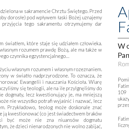
A
udzielona w sakramencie Chrztu Świętego. Przed
soby dorosłe) pod wpływem łaski Bożej uznajemy
F
przyjęcia tego sakramentu otrzymujemy dar
 światłem, które staje się udziałem człowieka.
W o
 własnym rozumem prawdę Bożą, ale ma także w
Pan
 owego czynnika egzystencjalnego…
Rom
w życiu własnym rozumem i własnym rozeznaniem.
ony w światło nadprzyrodzone. To oznacza, że
Pomi
gnorować Ewangelii i nauczania Kościoła. Wiarę
Fati
czyliśmy się teologii, ale na ile przylgnęliśmy do
109 
ie dogmaty, lecz kwestionujący je, ma mniejszą
ukaz
oże nie wszystko potrafi wyjaśnić i nazwać, lecz
przes
em. Przykładowo, teolog może doskonale znać
ie ją kwestionować (co jest świadectwem braków
Fati
cki być może nie zna niuansów dogmatu
liczn
tym, że dzieci nienarodzonych nie wolno zabijać,