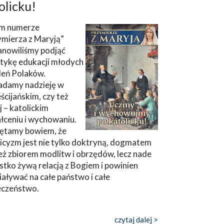
olicku!
m numerze
ymierza z Maryją”
anowiliśmy podjąć
tykę edukacji młodych
leń Polaków.
adamy nadzieję w
ścijańskim, czy też
ej – katolickim
łceniu i wychowaniu.
ętamy bowiem, że
icyzm jest nie tylko doktryną, dogmatem
eż zbiorem modlitw i obrzędów, lecz nade
tko żywą relacją z Bogiem i powinien
aływać na całe państwo i całe
eczeństwo.
czytaj dalej >