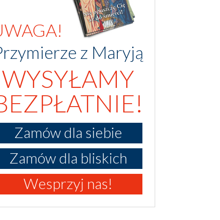
UWAGA!
Przymierze z Maryją
WYSYŁAMY
BEZPŁATNIE!
Zamów dla siebie
Zamów dla bliskich
Wesprzyj nas!