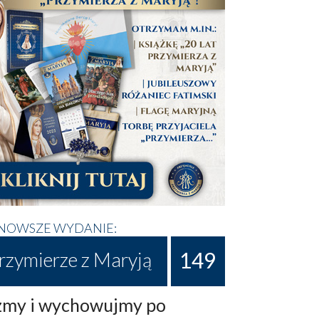
NOWSZE WYDANIE:
149
rzymierze z Maryją
my i wychowujmy po