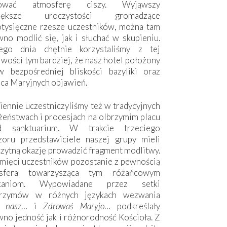
hować atmosferę ciszy. Wyjąwszy
większe uroczystości gromadzące
otysięczne rzesze uczestników, można tam
no modlić się, jak i słuchać w skupieniu.
ego dnia chętnie korzystaliśmy z tej
wości tym bardziej, że nasz hotel położony
w bezpośredniej bliskości bazyliki oraz
sca Maryjnych objawień.
ennie uczestniczyliśmy też w tradycyjnych
żeństwach i procesjach na olbrzymim placu
d sanktuarium. W trakcie trzeciego
zoru przedstawiciele naszej grupy mieli
zytną okazję prowadzić fragment modlitwy.
mięci uczestników pozostanie z pewnością
sfera towarzysząca tym różańcowym
tkaniom. Wypowiadane przez setki
grzymów w różnych językach wezwania
e nasz
… i
Zdrowaś Maryjo
… podkreślały
no jedność jak i różnorodność Kościoła. Z