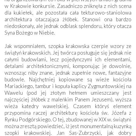
w Krakowie konkursie. Zasadniczo zniknęła z nich scena
dla kukiełek, ale pozostała cała tekturowo-staniolowa
architektura otaczająca żłóbek. Stanowi ona bardzo
niedoskonały, ale jednak odblask splendoru, który otacza
Syna Bożego w Niebie.
Jak wspomniałem, szopka krakowska czerpie wzory ze
świątyń krakowskich. Jej twórca posługuje się jednak nie
całymi budowlami, lecz pojedynczymi ich elementami,
detalami architektonicznymi, komponując je dowolnie,
wznosząc niby znane, jednak zupełnie nowe, fantazyjne
budowle. Najchętniej kopiowane są wieże kościoła
Mariackiego, tambur i kopuła kaplicy Zygmuntowskiej na
Wawelu (pod jej złotym hełmem umieszczany jest
najczęściej żłóbek z maleńkim Panem Jezusem), wyższa
wieża katedry wawelskiej. Czasem któryś element
przypomina raczej architekturę kościoła św. Józefa z
Rynku Podgórskiego. O tej, zbudowanej w XIX w. świątyni
można zresztą powiedzieć, iż jest monumentalną kuzynką
szopki krakowskiej. Jan Sas-Zubrzycki, jak dobry