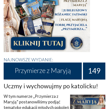
NAJNOWSZE WYDANIE:
149
Przymierze z Maryją
Uczmy i wychowujmy po katolicku!
W tym numerze „Przymierza z
Maryją” postanowiliśmy podjąć
tematykę edukacji młodych pokoleń