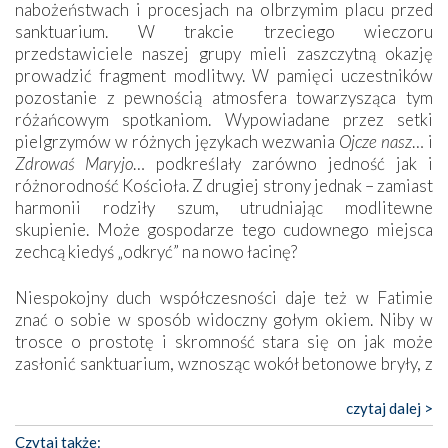
nabożeństwach i procesjach na olbrzymim placu przed
sanktuarium. W trakcie trzeciego wieczoru
przedstawiciele naszej grupy mieli zaszczytną okazję
prowadzić fragment modlitwy. W pamięci uczestników
pozostanie z pewnością atmosfera towarzysząca tym
różańcowym spotkaniom. Wypowiadane przez setki
pielgrzymów w różnych językach wezwania
Ojcze nasz
… i
Zdrowaś Maryjo
… podkreślały zarówno jedność jak i
różnorodność Kościoła. Z drugiej strony jednak – zamiast
harmonii rodziły szum, utrudniając modlitewne
skupienie. Może gospodarze tego cudownego miejsca
zechcą kiedyś „odkryć” na nowo łacinę?
Niespokojny duch współczesności daje też w Fatimie
znać o sobie w sposób widoczny gołym okiem. Niby w
trosce o prostotę i skromność stara się on jak może
zasłonić sanktuarium, wznosząc wokół betonowe bryły, z
których niektóre nawet zostały poświęcone jako miejsca
katolickiego kultu. Tylko co wspólnego z żywą,
czytaj dalej >
autentyczną wiarą mogą mieć płaskie, szare bunkry albo
Czytaj także: