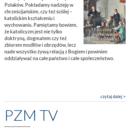
Polaków. Pokładamy nadzieję w
chrześcijańskim, czy też ściślej –
katolickim kształceniu i
wychowaniu. Pamiętamy bowiem,
że katolicyzm jest nie tylko
doktryną, dogmatem czy też
zbiorem modlitw i obrzędów, lecz
nade wszystko żywą relacją z Bogiem i powinien
oddziaływać na całe państwo i całe społeczeństwo.
czytaj dalej >
PZM TV