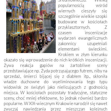
popularnością wśród
wiernych cieszyły się
szczególnie wielkie szopki
budowane w kościołach
przyklasztornych. Z
czasem inscenizacje
wydarzeń ewangelicznych
zakonnicy uzupełniali
elementami świeckimi.
Krokiem w złym kierunku
okazało się wprowadzenie do nich krótkich inscenizacji.
Żywa reakcja gapiów na żartobliwe sceny
przedstawiające np. Żyda potrząsającego futrem, niby na
sprzedaż, śmierci bijącej się z diabłem itp., skłoniła
władze duchowne do wyeliminowania tego typu
widowisk ze świątyń jako nielicujących z godnością
miejsca. W kościołach pozostały tradycyjne, statyczne
sceny, choć mniej efektowne, to jednak również bardzo
popularne. W XIX-wiecznym Krakowie narodził się nawet
zwyczaj nawiedzania przez mieszczan kolejnych