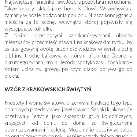
Najświętszą Panienkę i św. Józefa pozostała nieruchoma.
Także osoby składające hołd Królowi Wszechświata
zamarły w pozie oddawania pokłonu. Niższa kondygnacja
mieściła za to scenę, wewnątrz której pojawiały się
występujące kukiełki.
Z takimi przenośnymi szopkami-teatrami ubodzy
mieszkańcy przedmieść stawali na krakowskim rynku, by
za utargowaną kwotę przenieść widzów w świat trochę
biblijny, trochę bajkowy, w którym triumfuje Dobro, a
okrutnego tyrana, króla Heroda, spotyka zasłużona kara –
śmierć ucina mu głowę, po czym diabeł porywa go do
piekła.
WZÓR Z KRAKOWSKICH ŚWIĄTYŃ
Niestety I wojna światowa przerwała tradycję tego typu
domowych przedstawień jasełkowych. Szopki krakowskie
przetrwały jedynie jako akcesoria grup kolędniczych,
krążących od domu do domu ze świątecznymi
powinszowaniami i kolędą. Możemy je podziwiać także
na organizowanym co roku w pierwszych dniach grudnia