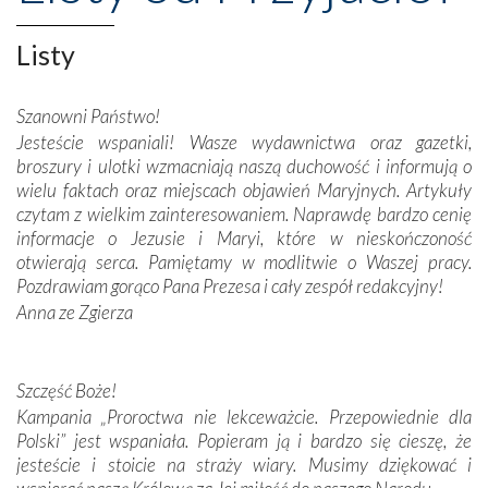
misterna architektura tych monumentalnych dzieł,
wspaniałe zdobienia, dbałość ich twórców o detale,
Listy
połączenie talentów z wytrwałością i pracowitością
budowniczych.
Szanowni Państwo!
Jesteście wspaniali! Wasze wydawnictwa oraz gazetki,
Podążyliśmy też śladami fatimskich wizjonerów – Łucji
broszury i ulotki wzmacniają naszą duchowość i informują o
dos Santos oraz świętych Hiacynty i Franciszka Marto.
wielu faktach oraz miejscach objawień Maryjnych. Artykuły
Modliliśmy się przy ich grobach. Odprawiliśmy Drogę
czytam z wielkim zainteresowaniem. Naprawdę bardzo cenię
Krzyżową w ich rodzinnych stronach, odwiedziliśmy
informacje o Jezusie i Maryi, które w nieskończoność
domy, w których żyli.
otwierają serca. Pamiętamy w modlitwie o Waszej pracy.
Pozdrawiam gorąco Pana Prezesa i cały zespół redakcyjny!
W miejscu objawień Matki Bożej zapaliliśmy świece
Anna ze Zgierza
przywiezione wraz z intencjami powierzonymi nam przez
Darczyńców w ramach akcji „Twoje światło w Fatimie”.
Podczas tej kilkudniowej wyprawy na każdym kroku
spotykaliśmy się z serdeczną otwartością
Szczęść Boże!
Portugalczyków. Podziwialiśmy ich ludową sztukę i
Kampania „Proroctwa nie lekceważcie. Przepowiednie dla
zwyczaje. Mimo że nasze kraje są od siebie bardzo
Polski” jest wspaniała. Popieram ją i bardzo się cieszę, że
oddalone, w żaden sposób nie czuliśmy się obco.
jesteście i stoicie na straży wiary. Musimy dziękować i
Sprawiła to oczywiście sama Matka Boża, ale też