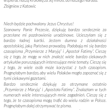
wspierać naszą Królową za Jej miłość do naszego Narodu.
kulturowa bliskość biorąca swój początek w naszej
Zbigniew z Katowic
wspólnej wierze. Podczas wyjazdów do historycznych
miejsc, które znalazły się na trasie naszej pielgrzymki,
mieliśmy okazję przekonać się, że Maryja swoją opieką
Niech będzie pochwalony Jezus Chrystus!
otacza nie tylko nasz naród, lecz wszystkie nacje, które
Szanowny Panie Prezesie, dziękuję bardzo serdecznie za
się Jej ufnie oddają, a także każdą osobę, która zawierza
przesłane mi pozdrowienia urodzinowe. Ucieszyłam się z
Jej siebie oraz swych bliskich.
bardzo ładnej kartki. Jestem dumna z działalności
apostolskiej, jaką Państwo prowadzą. Podobają mi się bardzo
Dzieje Portugalii to również historia wierności Bogu i
czasopisma „Przymierze z Maryją” i „Apostoł Fatimy”. Cieszę
odstępstw, także w życiu władców. Trudne momenty w
się z tego, że mogę w nich znaleźć wiele bardzo ciekawych
wymiarze tak osobistym, jak i zbiorowym, przypominają o
artykułów poruszających interesujące mnie tematy. Cieszę się
konieczności ciągłego zabiegania o własną duszę i o łaskę
z tego, że wiele osób może korzystać z tych czasopism.
Opatrzności. Wierność przynosi pomyślność –
Pragnęłabym bardzo, aby wielu Polaków mogło zapoznać się z
przynajmniej w życiu duchowym. Odstępstwo owocuje
tymi ciekawymi gazetami.
nieszczęściem i śmiercią. Te uniwersalne prawdy
Bardzo serdecznie dziękuję za otrzymane ostatnio
przychodziły na myśl, gdy słuchaliśmy opowieści
„Przymierze z Maryją” i „Apostoła Fatimy”. Znalazłam w tych
przewodników o portugalskich monarchach i wodzach,
numerach wiele interesujących mnie zagadnień. Cieszę się z
zwycięskich bitwach i nieszczęśliwych losach grzesznych
tego, że te czasopisma mogą trafić do wielu rodzin w Polsce.
kochanków.
Pragnęłabym dalej otrzymywać te pisma.