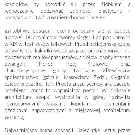
kościołów, by pomodlić się przed żłóbkiem, a
jednocześnie podziwiać zdolności plastyczne i
pomysłowość twórców nieruchomych jasełek.
Żartobliwe postaci i sceny odrodziły się w szopce
ludowej. Jej anonimowi twórcy sięgnęli do popularnych
w XIX w. teatrzyków lalkowych. Przed betlejemską szopą
pojawiły się kukiełki wyobrażające: przeniesionych do
ówczesnych realiów pastuszków, aniołów, osoby znane z
Ewangelii (Herod, Trzej Królowie) oraz
charakterystyczne grupy tworzące XIX-wieczne
społeczeństwo (górale, krakowiacy, Żydzi, Cyganie,
dziady proszalne itp.). Prosta zrazu scenografia zaczęła
przybierać coraz to wspanialszą postać. W Krakowie
architektura szopki wystrzeliła w górę, rozkwitła
różnobarwnymi wieżami, kopułami i elementami
ozdobnymi zapożyczonymi z miejscowej architektury
sakralnej.
Najważniejsza scena adoracji Dzieciątka Jezus przez