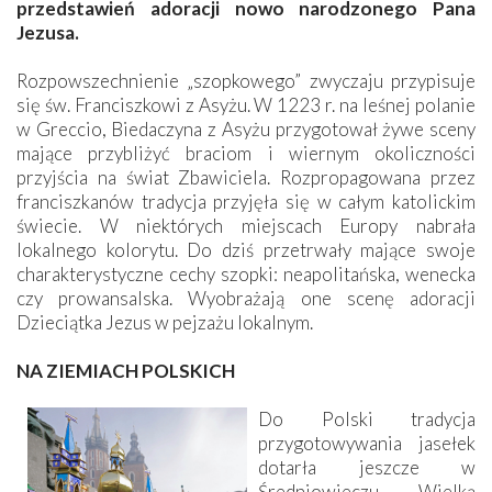
przedstawień adoracji nowo narodzonego Pana
Jezusa.
Rozpowszechnienie „szopkowego” zwyczaju przypisuje
się św. Franciszkowi z Asyżu. W 1223 r. na leśnej polanie
w Greccio, Biedaczyna z Asyżu przygotował żywe sceny
mające przybliżyć braciom i wiernym okoliczności
przyjścia na świat Zbawiciela. Rozpropagowana przez
franciszkanów tradycja przyjęła się w całym katolickim
świecie. W niektórych miejscach Europy nabrała
lokalnego kolorytu. Do dziś przetrwały mające swoje
charakterystyczne cechy szopki: neapolitańska, wenecka
czy prowansalska. Wyobrażają one scenę adoracji
Dzieciątka Jezus w pejzażu lokalnym.
NA ZIEMIACH POLSKICH
Do Polski tradycja
przygotowywania jasełek
dotarła jeszcze w
Średniowieczu. Wielką