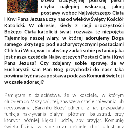
słowa tradycyjnej polskiej pieśni
chyba najlepiej wskazują, jakiej
postawy wobec Najświętszego Ciała
i Krwi Pana Jezusa uczy nas od wieków Święty Kościół
Katolicki. W okresie, kiedy z racji uroczystości
Bożego Ciała katolicki świat rozważa tę niepojętą
Tajemnicę naszej wiary, w której adorujemy Boga
samego ukrytego pod eucharystycznymi postaciami
Chleba i Wina, warto abyśmy zadali sobie pytania: jaka
jest nasza cześć dla Najświętszych Postaci Ciała i Krwi
Pana Jezusa? Czy zdajemy sobie sprawę, że w
Eucharystii sam Pan Bóg przychodzi do nas? Jaka
powinna być nasza postawa podczas Komunii świętej i
w czasie adoracji?
Pamiętam z dzieciństwa, że w kościele, w którym
służyłem do Mszy świętej, zawsze w czasie śpiewania lub
recytowania „Baranku Boży”jednemu z nas przypadała
funkcja nakrywania białymi płótnami balustrad, przy
których później klękali ludzie, aby przyjąć Komunię
świętą. Dzisiaj w tym samym kościele, choć balustrady