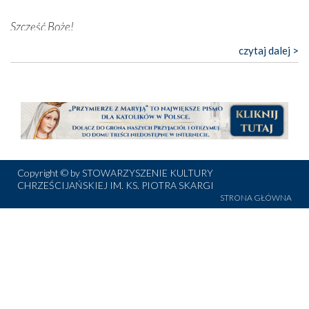
Nasza pielgrzymka nie byłaby tak bogata w duchową treść
Szczęść Boże!
bez obecności duszpasterza – księdza Krzysztofa.
Oprócz zapewnienia nam możliwości codziennego
Bardzo dziękuję za przysyłanie mi „Przymierza z Maryją”. Jest
czytaj dalej >
wysłuchania Mszy Świętej, dawał on wyrazy swej
to pismo, które bardzo sobie cenię i szanuję. Redagujecie
niezwykłej czci dla Matki Bożej śpiewem
Godzinek
i
ciekawe artykuły. Zawsze czekam na nowe numery i pragnę
pięknych pieśni.
poinformować, że zawsze będę Was wspierać. Niech Pan Bóg
nas prowadzi!
Każdy z nas przywiózł Matce Bożej bagaż własnych
Barbara
intencji, od tych najbardziej osobistych po zbiorowe –
dotyczące Kościoła i Ojczyzny. Każdy też otrzymał w
duchowym wymiarze to, czego najbardziej potrzebował.
Szanowny Panie Prezesie!
Copyright © by STOWARZYSZENIE KULTURY
To doświadczenie znają wszyscy pielgrzymujący ze
CHRZEŚCIJAŃSKIEJ IM. KS. PIOTRA SKARGI
Bardzo dziękuję Panu za życzenia z piękną Matką Bożą
szczerą intencją w miejsca szczególnie wybrane przez
STRONA GŁÓWNA
Fatimską. Dziękuję także za wsparcie modlitewne, które jest
Pana Boga i przez Maryję.
podporą naszego życia duchowego oraz fizycznego. Ja także
Wśród tych niezwykłych miejsc jest też Fatima, niosąca
życzę Panu i Stowarzyszeniu siły i ducha wytrwałości w
do Nieba już od ponad wieku nieprzerwany strumień
prowadzeniu tego niezwykle ważnego dzieła dla naszej
ludzkiej modlitwy.
duchowości chrześcijańskiej. Dziękuję bardzo za wszystkie
dewocjonalia, materiały, które od Stowarzyszenia Ks. Piotra
Skargi otrzymałam – są także narzędziem umocnienia w
wierze. Życzę całej Redakcji i Panu Prezesowi obfitych łask