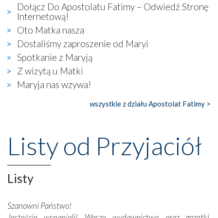
wizerunek Zbawiciela…
Dołącz Do Apostolatu Fatimy – Odwiedź Stronę
Zatem nawet w bezpośrednim otoczeniu sanktuarium
Internetową!
naocznie przekonaliśmy się, że wewnątrz Kościoła toczy
Oto Matka nasza
się ogromna walka o kształt katolicyzmu i o serca
Dostaliśmy zaproszenie od Maryi
wierzących. Do czego to zmaganie może prowadzić,
widzieliśmy w urokliwym, niewielkim mieście Obidos,
Spotkanie z Maryją
gdzie w miejscu dawnego kościoła działa dzisiaj…
Z wizytą u Matki
księgarnia.
Maryja nas wzywa!
Nasze pielgrzymkowe wyprawy, których celem były
wszystkie z działu Apostolat Fatimy >
wspaniałe klasztory w miasteczku Alcobaça czy w Batalhi,
przeniosły nas do czasów, gdy świątynie bez wątpienia
wznoszono na chwałę Bożą, na przykład – w podzięce za
Listy od Przyjaciół
Opatrznościową pomoc w wygranej bitwie o
niepodległość kraju. Zachwyt budziła potężna, a zarazem
misterna architektura tych monumentalnych dzieł,
wspaniałe zdobienia, dbałość ich twórców o detale,
Listy
połączenie talentów z wytrwałością i pracowitością
budowniczych.
Szanowni Państwo!
Jesteście wspaniali! Wasze wydawnictwa oraz gazetki,