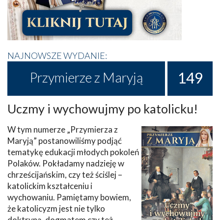
NAJNOWSZE WYDANIE:
149
Przymierze z Maryją
Uczmy i wychowujmy po katolicku!
W tym numerze „Przymierza z
Maryją” postanowiliśmy podjąć
tematykę edukacji młodych pokoleń
Polaków. Pokładamy nadzieję w
chrześcijańskim, czy też ściślej –
katolickim kształceniu i
wychowaniu. Pamiętamy bowiem,
że katolicyzm jest nie tylko
doktryną, dogmatem czy też