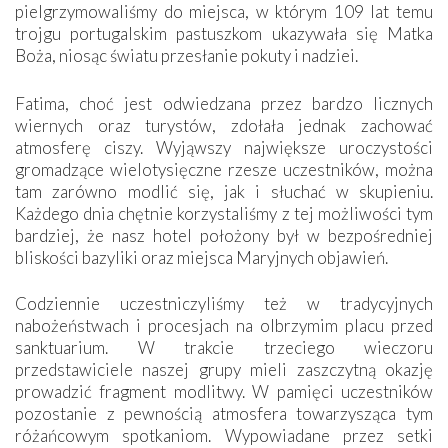
pielgrzymowaliśmy do miejsca, w którym 109 lat temu
trojgu portugalskim pastuszkom ukazywała się Matka
Boża, niosąc światu przesłanie pokuty i nadziei.
Fatima, choć jest odwiedzana przez bardzo licznych
wiernych oraz turystów, zdołała jednak zachować
atmosferę ciszy. Wyjąwszy największe uroczystości
gromadzące wielotysięczne rzesze uczestników, można
tam zarówno modlić się, jak i słuchać w skupieniu.
Każdego dnia chętnie korzystaliśmy z tej możliwości tym
bardziej, że nasz hotel położony był w bezpośredniej
bliskości bazyliki oraz miejsca Maryjnych objawień.
Codziennie uczestniczyliśmy też w tradycyjnych
nabożeństwach i procesjach na olbrzymim placu przed
sanktuarium. W trakcie trzeciego wieczoru
przedstawiciele naszej grupy mieli zaszczytną okazję
prowadzić fragment modlitwy. W pamięci uczestników
pozostanie z pewnością atmosfera towarzysząca tym
różańcowym spotkaniom. Wypowiadane przez setki