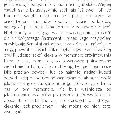
jeszcze stoją, po tych nakryciach nie ma już śladu. Więcej
nawet, same balustrady nie spełniają już swej roli, bo
Komunia święta udzielana jest przez stojących w
prezbiterium kapłanów osobom, które podchodzą
gęsiego i przyjmują Pana Jezusa w postawie stojącej.
Nieliczni tylko, pragnąc wyrazić szczególniejszą cześć
dla Najświętszego Sakramentu, przed Jego przyjęciem
przyklękają. Samotni zaś pojedynczy, których sumienia nie
mogą pozwolić, aby ich kolana były sztywne w tak ważnej
chwili, „desperacko” klękają w momencie przyjmowania
Pana Jezusa, czemu często towarzyszą poirytowane
westchnienia tych, którzy odbierają ten gest być może
jako przejaw dewocji lub co najmniej nadgorliwości
powodującej niepotrzebne zamieszanie. Tak jakby cześć
jaką winniśmy okazać samemu Bogu, który przychodzi do
nas w tym momencie, nie była ważniejsza od
jakichkolwiek względów praktycznych. Oczywiście, nie
chodzi tu o ludzi chorych lub starszych, dla których
klękanie jest problemem i nie można od nich tego
wymagać.