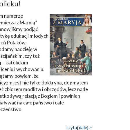
olicku!
m numerze
ymierza z Maryją”
anowiliśmy podjąć
tykę edukacji młodych
leń Polaków.
adamy nadzieję w
ścijańskim, czy też
ej – katolickim
łceniu i wychowaniu.
ętamy bowiem, że
icyzm jest nie tylko doktryną, dogmatem
eż zbiorem modlitw i obrzędów, lecz nade
tko żywą relacją z Bogiem i powinien
aływać na całe państwo i całe
eczeństwo.
czytaj dalej >