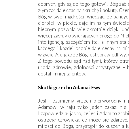
dobrych, gdy są do tego gotowi, Bóg zabie
złym zaś daje czas na skruchę i pokutę. Cz
Bóg w swej mądrości, wiedząc, że bandyci
cierpieli w piekle, daje im na tym świeci
biednym pozwala wielokrotnie dzięki ubós
więcej zasług otwierających drogę do Nie
inteligencją, szczęściem itd., a innym st
każdego i każdej osobie daje cechy na mi
w życie. Ale jako że Bóg jest sprawiedliwy,
Z tego powodu sąd nad tymi, którzy otrzym
uroda, zdrowie, zdolności artystyczne – b
dostali mniej talentów.
Skutki grzechu Adama i Ewy
Jeśli rozumiemy grzech pierworodny i 
Adamowi w raju tylko jeden zakaz: nie
I zapowiedział jasno, że jeśli Adam to zro
ostrzegł człowieka, co może się zdarzyć. 
miłości do Boga, przystąpił do kuszenia l