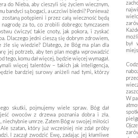
zac
ra do Nieba, aby cieszyli się życiem wiecznym,
naj
emu bandyci są bogaci, a uczciwi biedni? Ponieważ
wiel
 zostaną potępieni i przez całą wieczność będą
zarów
e nagrodę za to, co zrobili dobrego; tymczasem
Każd
twu ćwiczyć takie cnoty, jak pokora, i zyskać
możli
ba. Dlaczego jedni cieszą się dobrym zdrowiem,
był 
ale źle się wiedzie? Dlatego, że Bóg ma plan dla
miej
arę jej potrzeb, aby ten plan mogła wprowadzić
 od tego, komu dał więcej, będzie więcej wymagał.
Codzi
ali więcej talentów – takich jak inteligencja,
nabo
ędzie bardziej surowy aniżeli nad tymi, którzy
prze
wiec
zaszc
W pa
atmo
jego skutki, pojmujemy wiele spraw. Bóg dał
spo
 jeść owoców z drzewa poznania dobra i zła.
piel
bi, niechybnie umrze. Zatem Bóg w swojej miłości
Ojcz
Ale szatan, który już wcześniej nie zdał próby
zarów
udzi. I zaczął zwodzić Ewę, zadając jej kłamliwe