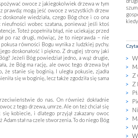
drugi
m spożywać owoce z jakiegokolwiek drzewa w tym
szum
z prawdą: mogą jeść owoce z wszystkich drzew
gosp
 doskonale wiedziała, czego Bóg chce i co ona
kiedy
 nieufności wobec szatana, ponieważ jeśli ktoś
tencje. Toteż popełniła błąd, nie uciekając przed
Nies
ł po raz drugi, mówiąc, że to nieprawda – nie
Fati
m pokusa równości Bogu wynika z ludzkiej pychy.
Czyta
okie
 jego doskonałość i piękno. Z drugiej strony jaki
star
Wa
Bóg? Jeżeli Bóg powiedział jedno, a wąż drugie,
wzno
ła, że Bóg ma rację, ale owoc tego drzewa był
Ma
niekt
, że stanie się boginią. I uległa pokusie, zjadła
Z 
katol
ieniła się w boginię, lecz także zgodziła się sama
aute
Z 
bunk
Pł
przyp
rzeciwieństwie do nas. On również dokładnie
Pi
co p
e owoc z tego drzewa, umrze. Ale on też chciał się
Ni
bazy
się kobiecie, i dlatego przyjął zakazany owoc
Chry
Ma
aż Adam stał na czele stworzenia. To do niego Bóg
wyję
W 
kultu
W 
karyk