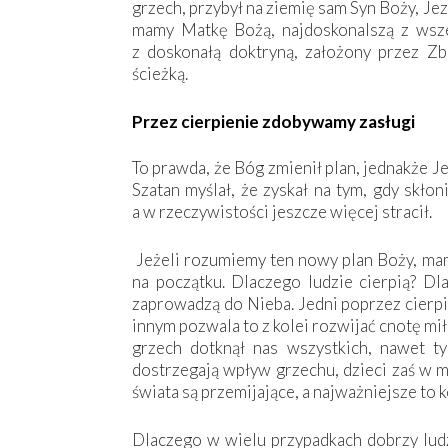
grzech, przybył na ziemię sam Syn Boży, Je
mamy Matkę Bożą, najdoskonalszą z wszelk
z doskonałą doktryną, założony przez Zb
ścieżką.
Przez cierpienie zdobywamy zasługi
To prawda, że Bóg zmienił plan, jednakże 
Szatan myślał, że zyskał na tym, gdy skło
a w rzeczywistości jeszcze więcej ­stracił.
Jeżeli rozumiemy ten nowy plan Boży, ma
na początku. Dlaczego ludzie cierpią? Dla
zaprowadzą do Nieba. Jedni poprzez cierpie
innym pozwala to z kolei rozwijać cnotę mi
grzech dotknął nas wszystkich, nawet t
dostrzegają wpływ grzechu, dzieci zaś w m
świata są przemijające, a najważniejsze to 
Dlaczego w wielu przypadkach dobrzy ludzi