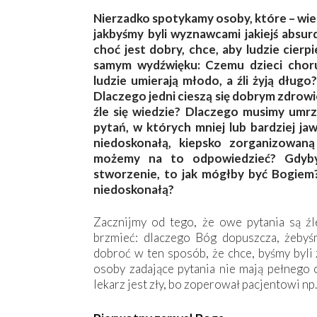
Nierzadko spotykamy osoby, które – wiedz
jakbyśmy byli wyznawcami jakiejś absurda
choć jest dobry, chce, aby ludzie cierp
samym wydźwięku: Czemu dzieci choru
ludzie umierają młodo, a źli żyją długo
Dlaczego jedni cieszą się dobrym zdrowiem
źle się wiedzie? Dlaczego musimy umrz
pytań, w których mniej lub bardziej ja
niedoskonałą, kiepsko zorganizowaną
możemy na to odpowiedzieć? Gdyby
stworzenie, to jak mógłby być Bogiem
niedoskonałą?
Zacznijmy od tego, że owe pytania są ź
brzmieć: dlaczego Bóg dopuszcza, żebyś
dobroć w ten sposób, że chce, byśmy byli 
osoby zadające pytania nie mają pełnego o
lekarz jest zły, bo zoperował pacjentowi np