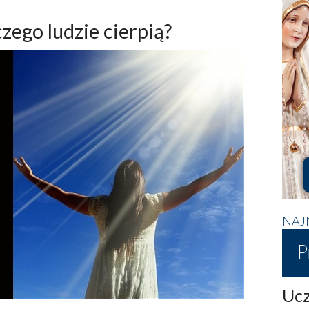
czego ludzie cierpią?
NAJ
P
Ucz