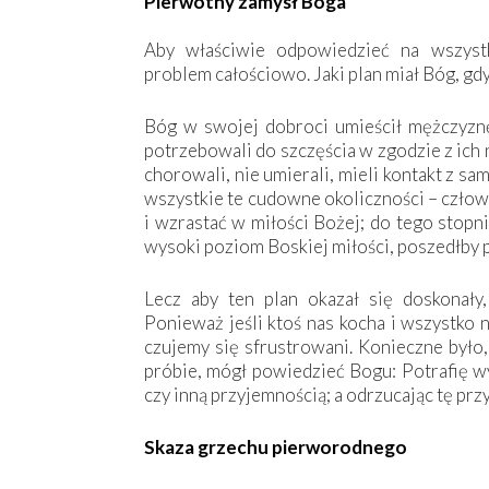
Pierwotny zamysł Boga
Aby właściwie odpowiedzieć na wszystk
problem całościowo. Jaki plan miał Bóg, gd
Bóg w swojej dobroci umieścił mężczyznę 
potrzebowali do szczęścia w zgodzie z ich 
chorowali, nie umierali, mieli kontakt z s
wszystkie te cudowne okoliczności – człowi
i wzrastać w miłości Bożej; do tego stopn
wysoki poziom Boskiej miłości, poszedłby 
Lecz aby ten plan okazał się doskonały,
Ponieważ jeśli ktoś nas kocha i wszystko 
czujemy się sfrustrowani. Konieczne był
próbie, mógł powiedzieć Bogu: Potrafię wy
czy inną przyjemnością; a odrzucając tę pr
Skaza grzechu pierworodnego