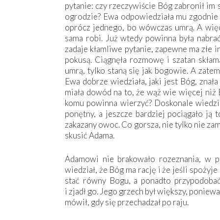
pytanie: czy rzeczywiście Bóg zabronił i
ogrodzie? Ewa odpowiedziała mu zgodnie 
oprócz jednego, bo wówczas umrą. A więc
sama robi. Już wtedy powinna była nabrać
zadaje kłamliwe pytanie, zapewne ma złe in
pokusą. Ciągnęła rozmowę i szatan skłama
umrą, tylko staną się jak bogowie. A zate
Ewa dobrze wiedziała, jaki jest Bóg, znała
miała dowód na to, że wąż wie więcej niż 
komu powinna wierzyć? Doskonale wiedzia
ponętny, a jeszcze bardziej pociągało ją to
zakazany owoc. Co gorsza, nie tylko nie zam
skusić Adama.
Adamowi nie brakowało rozeznania, w p
wiedział, że Bóg ma rację i że jeśli spożyj
stać równy Bogu, a ponadto przypodobać 
i zjadł go. Jego grzech był większy, poniew
mówił, gdy się przechadzał po raju.