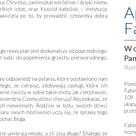
zus Chrystus, zamieszkał wśród nas i dzięki niemu
A
ich istot, oraz Kościół katolicki – instytucję
awiciela po to, by prowadzić człowieka dobrą
F
W o
Jego nowy plan jest doskonalszy od poprzedniego.
Pan
nił ludzi do popełnienia grzechu pierworodnego,
Rom
my odpowiedź na pytania, które postawiono nam
Pomi
tego, że cierpiąc, zdobywają zasługi, które ich
Fati
nie ćwiczą w sobie takie cnoty, jak cierpliwość,
109 
łosierdzia. Czemu dzieci chorują? Aby pokazać, że
ukaz
ych niewinnych. Rodzice w bólu swoich dzieci
przes
iarę swych możliwości uczą się, że sprawy tego
kochać Boga.
Fati
liczn
e umierają młodo, a źli żyją długo? Dlatego że