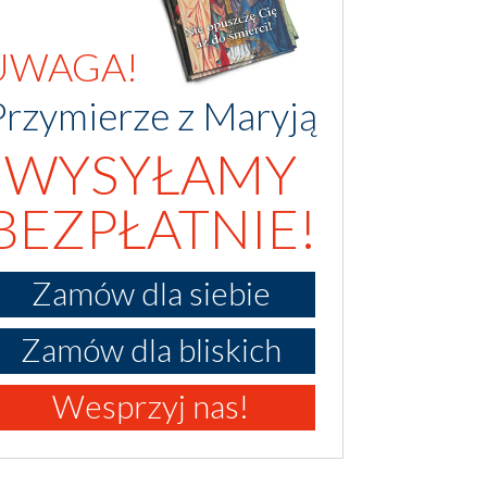
UWAGA!
Przymierze z Maryją
WYSYŁAMY
BEZPŁATNIE!
Zamów dla siebie
Zamów dla bliskich
Wesprzyj nas!