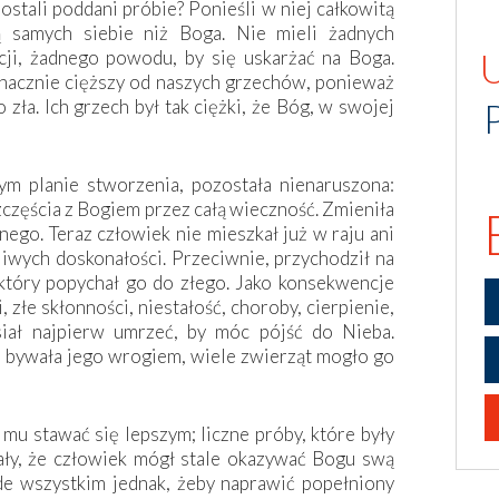
ostali poddani próbie? Ponieśli w niej całkowitą
ją samych siebie niż Boga. Nie mieli żadnych
ncji, żadnego powodu, by się uskarżać na Boga.
znacznie cięższy od naszych grzechów, ponieważ
zła. Ich grzech był tak ciężki, że Bóg, w swojej
m planie stworzenia, pozostała nienaruszona:
zczęścia z Bogiem przez całą wieczność. Zmieniła
nego. Teraz człowiek nie mieszkał już w raju ani
iwych doskonałości. Przeciwnie, przychodził na
który popychał go do złego. Jako konsekwencje
, złe skłonności, niestałość, choroby, cierpienie,
iał najpierw umrzeć, by móc pójść do Nieba.
z bywała jego wrogiem, wiele zwierząt mogło go
 mu stawać się lepszym; liczne próby, które były
ły, że człowiek mógł stale okazywać Bogu swą
de wszystkim jednak, żeby naprawić popełniony