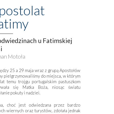
postolat
atimy
dwiedzinach u Fatimskiej
i
an Motoła
ędzy 25 a 29 maja wraz z grupą Apostołów
my pielgrzymowaliśmy do miejsca, w którym
lat temu trojgu portugalskim pastuszkom
ywała się Matka Boża, niosąc światu
łanie pokuty i nadziei.
ma, choć jest odwiedzana przez bardzo
ych wiernych oraz turystów, zdołała jednak