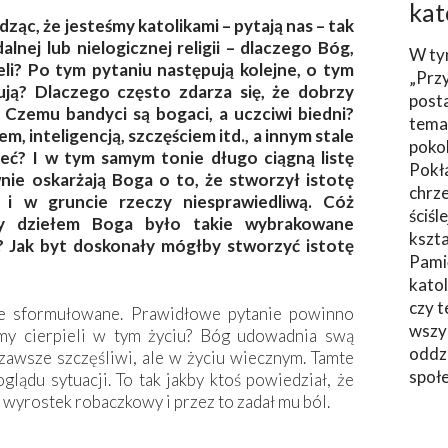
kat
ąc, że jesteśmy katolikami – pytają nas – tak
lnej lub nielogicznej religii – dlaczego Bóg,
W ty
ieli? Po tym pytaniu następują kolejne, o tym
„Prz
ją? Dlaczego często zdarza się, że dobrzy
post
? Czemu bandyci są bogaci, a uczciwi biedni?
tema
, inteligencją, szczęściem itd., a innym stale
poko
eć? I w tym samym tonie długo ciągną listę
Pokł
wnie oskarżają Boga o to, że stworzył istotę
chrze
 i w gruncie rzeczy niesprawiedliwą. Cóż
ściśl
 dziełem Boga było takie wybrakowane
kszta
? Jak byt doskonały mógłby stworzyć istotę
Pami
katol
czy t
le sformułowane. Prawidłowe pytanie powinno
wszys
my cierpieli w tym życiu? Bóg udowadnia swą
oddzi
zawsze szczęśliwi, ale w życiu wiecznym. Tamte
społ
glądu sytuacji. To tak jakby ktoś powiedział, że
. wyrostek robaczkowy i przez to zadał mu ból.