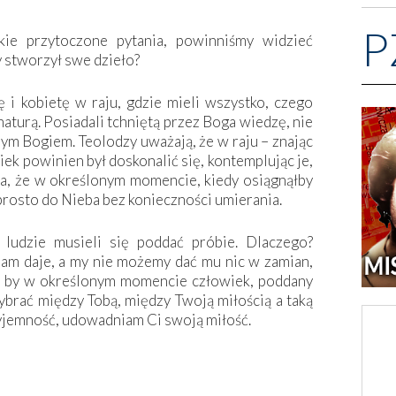
P
ie przytoczone pytania, powinniśmy widzieć
y stworzył swe dzieło?
i kobietę w raju, gdzie mieli wszystko, czego
naturą. Posiadali tchniętą przez Boga wiedzę, nie
amym Bogiem. Teolodzy uważają, że w raju – znając
ek powinien był doskonalić się, kontemplując je,
ia, że w określonym momencie, kiedy osiągnąłby
prosto do Nieba bez konieczności umierania.
 ludzie musieli się poddać próbie. Dlaczego?
nam daje, a my nie możemy dać mu nic w zamian,
o, by w określonym momencie człowiek, poddany
brać między Tobą, między Twoją miłością a taką
zyjemność, udowadniam Ci swoją miłość.