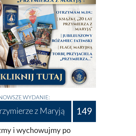
NOWSZE WYDANIE:
149
rzymierze z Maryją
my i wychowujmy po