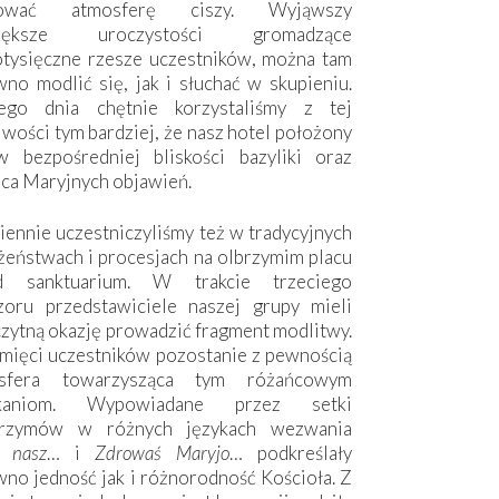
hować atmosferę ciszy. Wyjąwszy
większe uroczystości gromadzące
otysięczne rzesze uczestników, można tam
no modlić się, jak i słuchać w skupieniu.
ego dnia chętnie korzystaliśmy z tej
wości tym bardziej, że nasz hotel położony
w bezpośredniej bliskości bazyliki oraz
sca Maryjnych objawień.
ennie uczestniczyliśmy też w tradycyjnych
żeństwach i procesjach na olbrzymim placu
d sanktuarium. W trakcie trzeciego
zoru przedstawiciele naszej grupy mieli
zytną okazję prowadzić fragment modlitwy.
mięci uczestników pozostanie z pewnością
sfera towarzysząca tym różańcowym
tkaniom. Wypowiadane przez setki
grzymów w różnych językach wezwania
e nasz
… i
Zdrowaś Maryjo
… podkreślały
no jedność jak i różnorodność Kościoła. Z