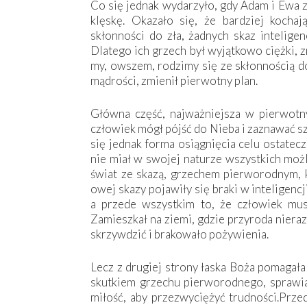
Co się jednak wydarzyło, gdy Adam i Ewa z
klęskę. Okazało się, że bardziej kocha
skłonności do zła, żadnych skaz intelige
Dlatego ich grzech był wyjątkowo ciężki, 
my, owszem, rodzimy się ze skłonnością do 
mądrości, zmienił pierwotny plan.
Główna część, najważniejsza w pierwotny
człowiek mógł pójść do Nieba i zaznawać s
się jednak forma osiągnięcia celu ostatecz
nie miał w swojej naturze wszystkich możl
świat ze skazą, grzechem pierworodnym, 
owej skazy pojawiły się braki w inteligencji
a przede wszystkim to, że człowiek mus
Zamieszkał na ziemi, gdzie przyroda niera
skrzywdzić i brakowało pożywienia.
Lecz z drugiej strony łaska Boża pomagała
skutkiem grzechu pierworodnego, sprawia
miłość, aby przezwyciężyć trudności.Prze