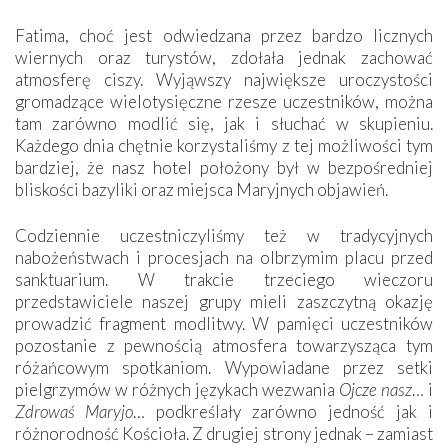
Fatima, choć jest odwiedzana przez bardzo licznych
wiernych oraz turystów, zdołała jednak zachować
atmosferę ciszy. Wyjąwszy największe uroczystości
gromadzące wielotysięczne rzesze uczestników, można
tam zarówno modlić się, jak i słuchać w skupieniu.
Każdego dnia chętnie korzystaliśmy z tej możliwości tym
bardziej, że nasz hotel położony był w bezpośredniej
bliskości bazyliki oraz miejsca Maryjnych objawień.
Codziennie uczestniczyliśmy też w tradycyjnych
nabożeństwach i procesjach na olbrzymim placu przed
sanktuarium. W trakcie trzeciego wieczoru
przedstawiciele naszej grupy mieli zaszczytną okazję
prowadzić fragment modlitwy. W pamięci uczestników
pozostanie z pewnością atmosfera towarzysząca tym
różańcowym spotkaniom. Wypowiadane przez setki
pielgrzymów w różnych językach wezwania
Ojcze nasz
… i
Zdrowaś Maryjo
… podkreślały zarówno jedność jak i
różnorodność Kościoła. Z drugiej strony jednak – zamiast