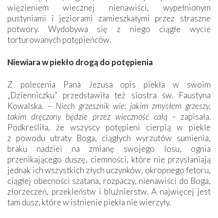
więzieniem wiecznej nienawiści, wypełnionym
pustyniami i jeziorami zamieszkałymi przez straszne
potwory. Wydobywa się z niego ciągłe wycie
torturowanych potępieńców.
Niewiara w piekło drogą do potępienia
Z polecenia Pana Jezusa opis piekła w swoim
„Dzienniczku” przedstawiła też siostra św. Faustyna
Kowalska. –
Niech grzesznik wie: jakim zmysłem grzeszy,
takim dręczony będzie przez wieczność całą –
zapisała.
Podkreśliła, że wszyscy potępieni cierpią w piekle
z powodu utraty Boga, ciągłych wyrzutów sumienia,
braku nadziei na zmianę swojego losu, ognia
przenikającego duszę, ciemności, które nie przysłaniają
jednak ich wszystkich złych uczynków, okropnego fetoru,
ciągłej obecności szatana, rozpaczy, nienawiści do Boga,
złorzeczeń, przekleństw i bluźnierstw. A najwięcej jest
tam dusz, które w istnienie piekła nie wierzyły.