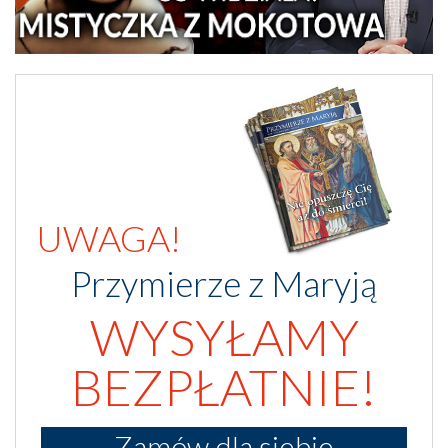
UWAGA!
Przymierze z Maryją
WYSYŁAMY
BEZPŁATNIE!
Zamów dla siebie