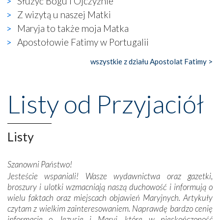
Służyć Bogu i Ojczyźnie
się ogromna walka o kształt katolicyzmu i o serca
wierzących. Do czego to zmaganie może prowadzić,
Z wizytą u naszej Matki
widzieliśmy w urokliwym, niewielkim mieście Obidos,
Maryja to także moja Matka
gdzie w miejscu dawnego kościoła działa dzisiaj…
Apostołowie Fatimy w Portugalii
księgarnia.
wszystkie z działu Apostolat Fatimy >
Nasze pielgrzymkowe wyprawy, których celem były
wspaniałe klasztory w miasteczku Alcobaça czy w Batalhi,
przeniosły nas do czasów, gdy świątynie bez wątpienia
Listy od Przyjaciół
wznoszono na chwałę Bożą, na przykład – w podzięce za
Opatrznościową pomoc w wygranej bitwie o
niepodległość kraju. Zachwyt budziła potężna, a zarazem
misterna architektura tych monumentalnych dzieł,
Listy
wspaniałe zdobienia, dbałość ich twórców o detale,
połączenie talentów z wytrwałością i pracowitością
Szanowni Państwo!
budowniczych.
Jesteście wspaniali! Wasze wydawnictwa oraz gazetki,
broszury i ulotki wzmacniają naszą duchowość i informują o
Podążyliśmy też śladami fatimskich wizjonerów – Łucji
wielu faktach oraz miejscach objawień Maryjnych. Artykuły
dos Santos oraz świętych Hiacynty i Franciszka Marto.
czytam z wielkim zainteresowaniem. Naprawdę bardzo cenię
Modliliśmy się przy ich grobach. Odprawiliśmy Drogę
informacje o Jezusie i Maryi, które w nieskończoność
Krzyżową w ich rodzinnych stronach, odwiedziliśmy