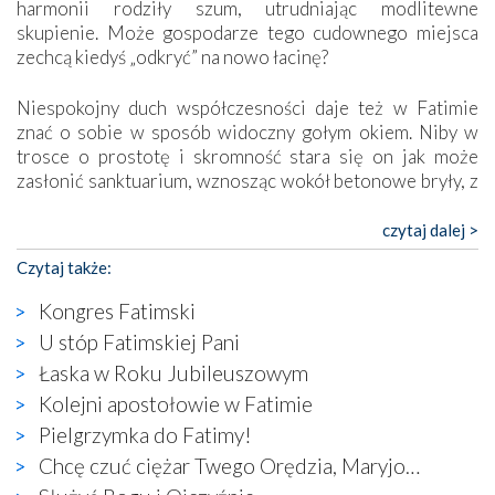
harmonii rodziły szum, utrudniając modlitewne
skupienie. Może gospodarze tego cudownego miejsca
zechcą kiedyś „odkryć” na nowo łacinę?
Niespokojny duch współczesności daje też w Fatimie
znać o sobie w sposób widoczny gołym okiem. Niby w
trosce o prostotę i skromność stara się on jak może
zasłonić sanktuarium, wznosząc wokół betonowe bryły, z
których niektóre nawet zostały poświęcone jako miejsca
katolickiego kultu. Tylko co wspólnego z żywą,
czytaj dalej >
autentyczną wiarą mogą mieć płaskie, szare bunkry albo
Czytaj także:
kaplice, w których Tabernakulum przypomina bardziej
skrzynkę na narzędzia? Albo co powiedzieć o ustawionym
Kongres Fatimski
tuż przy nowej bazylice wielkim krzyżu, na którym
U stóp Fatimskiej Pani
zamiast Chrystusa umieszczono dziwaczną postać jakby
Łaska w Roku Jubileuszowym
wyjętą ze starożytnych hieroglifów? W kulturowym
kontekście naszych czasów to raczej karykatura niż godny
Kolejni apostołowie w Fatimie
wizerunek Zbawiciela…
Pielgrzymka do Fatimy!
Zatem nawet w bezpośrednim otoczeniu sanktuarium
Chcę czuć ciężar Twego Orędzia, Maryjo…
naocznie przekonaliśmy się, że wewnątrz Kościoła toczy