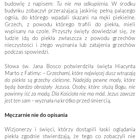
budowlę z napisem:
Tu nie ma odkupienia.
W środku
budynku zobaczył przerażającą jaskinię pełną palącego
ognia, do którego wpadali skazani na męki piekielne.
Grzech, z powodu którego trafili do piekła, mieli
wypisany na czole. Przyszły święty dowiedział się, że
ludzie idą do piekła zwłaszcza z powodu grzechów
nieczystości i złego wyznania lub zatajenia grzechów
podczas spowiedzi.
Słowa św. Jana Bosco potwierdziła święta Hiacynta
Marto z Fatimy: –
Grzechami, które najwięcej dusz wtrącają
do piekła są grzechy cielesne. Nadejdą pewne mody, które
będą bardzo obrażały Jezusa. Osoby, które służą Bogu, nie
powinny iść za modą. Dla Kościoła nie ma mód. Jezus zawsze
jest ten sam
– wyznała na krótko przed śmiercią.
Męczarnie nie do opisania
Wizjonerzy i święci, którzy dostąpili łaski oglądania
piekła zgodnie stwierdzają, że tego co zobaczyli nie