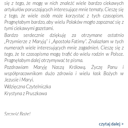
się z tego, że mogę w nich znaleźć wiele bardzo ciekawych
odstępstw, także w życiu władców. Trudne momenty w
artykułów poruszających interesujące mnie tematy. Cieszę się
wymiarze tak osobistym, jak i zbiorowym, przypominają o
z tego, że wiele osób może korzystać z tych czasopism.
konieczności ciągłego zabiegania o własną duszę i o łaskę
Pragnęłabym bardzo, aby wielu Polaków mogło zapoznać się z
Opatrzności. Wierność przynosi pomyślność –
tymi ciekawymi gazetami.
przynajmniej w życiu duchowym. Odstępstwo owocuje
Bardzo serdecznie dziękuję za otrzymane ostatnio
nieszczęściem i śmiercią. Te uniwersalne prawdy
„Przymierze z Maryją” i „Apostoła Fatimy”. Znalazłam w tych
przychodziły na myśl, gdy słuchaliśmy opowieści
numerach wiele interesujących mnie zagadnień. Cieszę się z
przewodników o portugalskich monarchach i wodzach,
tego, że te czasopisma mogą trafić do wielu rodzin w Polsce.
zwycięskich bitwach i nieszczęśliwych losach grzesznych
Pragnęłabym dalej otrzymywać te pisma.
kochanków.
Pozdrawiam Maryję Naszą Królową. Życzę Panu i
współpracownikom dużo zdrowia i wielu łask Bożych w
Byli tym razem pośród Apostołów Fatimy reprezentanci
Jezusie i Maryi.
każdego spośród żyjących pokoleń. Najmłodszy uczestnik
Wdzięczna Czytelniczka
liczył sobie 13 lat, zaś senior, pan Zdzisław – już 94.
–
Krystyna z Pruszkowa
Całe życie marzyłem, by tu przyjechać
– przyznał w
rozmowie.
Nasza pielgrzymka nie byłaby tak bogata w duchową treść
Szczęść Boże!
bez obecności duszpasterza – księdza Krzysztofa.
Bardzo dziękuję za przysyłanie mi „Przymierza z Maryją”. Jest
czytaj dalej >
Oprócz zapewnienia nam możliwości codziennego
to pismo, które bardzo sobie cenię i szanuję. Redagujecie