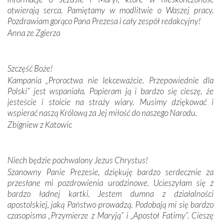
otwierają serca. Pamiętamy w modlitwie o Waszej pracy.
domy, w których żyli.
Pozdrawiam gorąco Pana Prezesa i cały zespół redakcyjny!
Anna ze Zgierza
W miejscu objawień Matki Bożej zapaliliśmy świece
przywiezione wraz z intencjami powierzonymi nam przez
Darczyńców w ramach akcji „Twoje światło w Fatimie”.
Podczas tej kilkudniowej wyprawy na każdym kroku
Szczęść Boże!
spotykaliśmy się z serdeczną otwartością
Kampania „Proroctwa nie lekceważcie. Przepowiednie dla
Portugalczyków. Podziwialiśmy ich ludową sztukę i
Polski” jest wspaniała. Popieram ją i bardzo się cieszę, że
zwyczaje. Mimo że nasze kraje są od siebie bardzo
jesteście i stoicie na straży wiary. Musimy dziękować i
oddalone, w żaden sposób nie czuliśmy się obco.
wspierać naszą Królową za Jej miłość do naszego Narodu.
Sprawiła to oczywiście sama Matka Boża, ale też
Zbigniew z Katowic
kulturowa bliskość biorąca swój początek w naszej
wspólnej wierze. Podczas wyjazdów do historycznych
miejsc, które znalazły się na trasie naszej pielgrzymki,
Niech będzie pochwalony Jezus Chrystus!
mieliśmy okazję przekonać się, że Maryja swoją opieką
Szanowny Panie Prezesie, dziękuję bardzo serdecznie za
otacza nie tylko nasz naród, lecz wszystkie nacje, które
przesłane mi pozdrowienia urodzinowe. Ucieszyłam się z
się Jej ufnie oddają, a także każdą osobę, która zawierza
bardzo ładnej kartki. Jestem dumna z działalności
Jej siebie oraz swych bliskich.
apostolskiej, jaką Państwo prowadzą. Podobają mi się bardzo
czasopisma „Przymierze z Maryją” i „Apostoł Fatimy”. Cieszę
Dzieje Portugalii to również historia wierności Bogu i