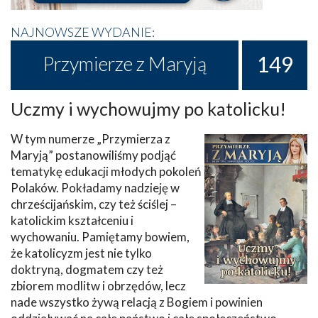
NAJNOWSZE WYDANIE:
149
Przymierze z Maryją
Uczmy i wychowujmy po katolicku!
W tym numerze „Przymierza z
Maryją” postanowiliśmy podjąć
tematykę edukacji młodych pokoleń
Polaków. Pokładamy nadzieję w
chrześcijańskim, czy też ściślej –
katolickim kształceniu i
wychowaniu. Pamiętamy bowiem,
że katolicyzm jest nie tylko
doktryną, dogmatem czy też
zbiorem modlitw i obrzędów, lecz
nade wszystko żywą relacją z Bogiem i powinien