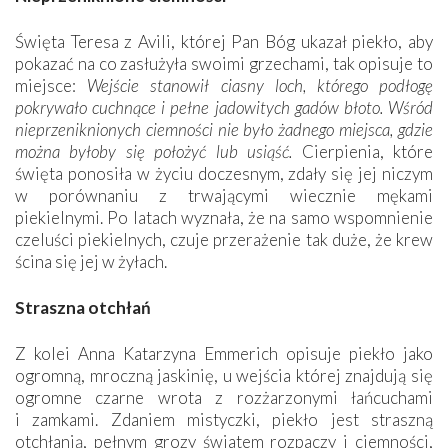
Święta Teresa z Avili, której Pan Bóg ukazał piekło, aby
pokazać na co zasłużyła swoimi grzechami, tak opisuje to
miejsce:
Wejście stanowił ciasny loch, którego podłogę
pokrywało cuchnące i pełne jadowitych gadów błoto. Wśród
nieprzeniknionych ciemności nie było żadnego miejsca, gdzie
można byłoby się położyć lub usiąść.
Cierpienia, które
święta ponosiła w życiu doczesnym, zdały się jej niczym
w porównaniu z trwającymi wiecznie mękami
piekielnymi. Po latach wyznała, że na samo wspomnienie
czeluści piekielnych, czuje przerażenie tak duże, że krew
ścina się jej w żyłach.
Straszna otchłań
Z kolei Anna Katarzyna Emmerich opisuje piekło jako
ogromną, mroczną jaskinię, u wejścia której znajdują się
ogromne czarne wrota z rozżarzonymi łańcuchami
i zamkami. Zdaniem mistyczki, piekło jest straszną
otchłanią, pełnym grozy światem rozpaczy i ciemności,