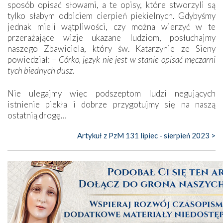
sposób opisać słowami, a te opisy, które stworzyli są
tylko słabym odbiciem cierpień piekielnych. Gdybyśmy
jednak mieli wątpliwości, czy można wierzyć w te
przerażające wizje ukazane ludziom, posłuchajmy
naszego Zbawiciela, który św. Katarzynie ze Sieny
powiedział: –
Córko, język nie jest w stanie opisać męczarni
tych biednych dusz.
Nie ulegajmy więc podszeptom ludzi negujących
istnienie piekła i dobrze przygotujmy się na naszą
ostatnią drogę…
Artykuł z PzM 131 lipiec - sierpień 2023 >