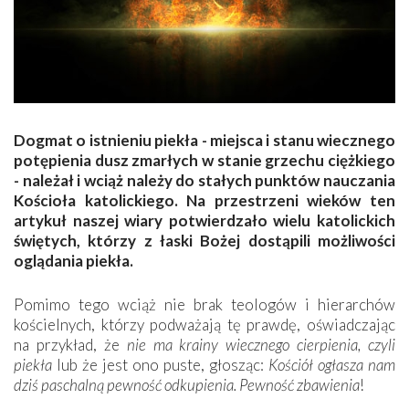
Dogmat o istnieniu piekła - miejsca i stanu wiecznego
potępienia dusz zmarłych w stanie grzechu ciężkiego
- należał i wciąż należy do stałych punktów nauczania
Kościoła katolickiego. Na przestrzeni wieków ten
artykuł naszej wiary potwierdzało wielu katolickich
świętych, którzy z łaski Bożej dostąpili możliwości
oglądania piekła.
Pomimo tego wciąż nie brak teologów i hierarchów
kościelnych, którzy podważają tę prawdę, oświadczając
na przykład, że
nie ma krainy wiecznego cierpienia, czyli
piekła
lub że jest ono puste, głosząc:
Kościół ogłasza nam
dziś paschalną pewność odkupienia. Pewność zbawienia
!