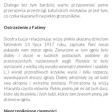
Dlatego też tym bardziej warto przypomnieć pełne
przerażenia przestrogi katolickich mistyków przed tym,
co czeka skazanych na piekło grzeszników.
Ostrzeżenie z Fatimy
Siostra Łucja relacjonując wizję piekła ukazaną dzieciom
fatimskim 13 lipca 1917 roku, zapisała:
Pani nasza
pokazała nam morze ognia. Zanurzone w tym ogniu były
diabły i dusze w ludzkich postaciach, podobne do
przezroczystych, rozżarzonych węgli. Postacie te były
wyrzucane z wielką siłą wysoko wewnątrz płomieni i spadały
(…)
wśród przeraźliwych krzyków, wycia i bólu rozpaczy,
wywołujących dreszcz zgrozy. Diabły odróżniały się od ludzi
swą okropną i wstrętną postacią
. Przerażona tą wizją
Hiacynta często mówiła:
Piekło, piekło, jak mi żal tych dusz,
które idą do piekła, i tych ludzi, którzy tam żywcem płoną, jak
drzewo w ogniu.
Nieprzeniknione ciemności