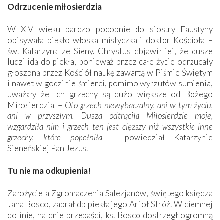
Odrzucenie miłosierdzia
W XIV wieku bardzo podobnie do siostry Faustyny
opisywała piekło włoska mistyczka i doktor Kościoła –
św. Katarzyna ze Sieny. Chrystus objawił jej, że dusze
ludzi idą do piekła, ponieważ przez całe życie odrzucały
głoszoną przez Kościół naukę zawartą w Piśmie Świętym
i nawet w godzinie śmierci, pomimo wyrzutów sumienia,
uważały że ich grzechy są dużo większe od Bożego
Miłosierdzia. –
Oto grzech niewybaczalny, ani w tym życiu,
ani w przyszłym. Dusza odtrąciła Miłosierdzie moje,
wzgardziła nim i grzech ten jest cięższy niż wszystkie inne
grzechy, które popełniła
– powiedział Katarzynie
Sieneńskiej Pan Jezus.
Tu nie ma odkupienia!
Założyciela Zgromadzenia Salezjanów, świętego księdza
Jana Bosco, zabrał do piekła jego Anioł Stróż. W ciemnej
dolinie, na dnie przepaści, ks. Bosco dostrzegł ogromną