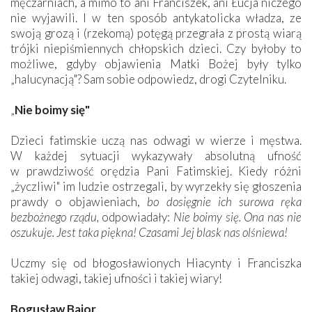
męczarniach, a mimo to ani Franciszek, ani Łucja niczego
nie wyjawili. I w ten sposób antykatolicka władza, ze
swoją grozą i (rzekomą) potęgą przegrała z prostą wiarą
trójki niepiśmiennych chłopskich dzieci. Czy byłoby to
możliwe, gdyby objawienia Matki Bożej były tylko
„halucynacją"? Sam sobie odpowiedz, drogi Czytelniku.
„
Nie boimy się"
Dzieci fatimskie uczą nas odwagi w wierze i męstwa.
W każdej sytuacji wykazywały absolutną ufność
w prawdziwość orędzia Pani Fatimskiej. Kiedy różni
„życzliwi" im ludzie ostrzegali, by wyrzekły się głoszenia
prawdy o objawieniach,
bo dosięgnie ich surowa ręka
bezbożnego rządu,
odpowiadały:
Nie boimy się. Ona nas nie
oszukuje. Jest taka piękna! Czasami Jej blask nas olśniewa!
Uczmy się od błogosławionych Hiacynty i Franciszka
takiej odwagi, takiej ufności i takiej wiary!
Bogusław Bajor