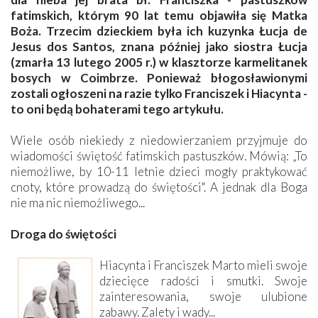
fatimskich, którym 90 lat temu objawiła się Matka
Boża. Trzecim dzieckiem była ich kuzynka Łucja de
Jesus dos Santos, znana później jako siostra Łucja
(zmarła 13 lutego 2005 r.) w klasztorze karmelitanek
bosych w Coimbrze. Ponieważ błogosławionymi
zostali ogłoszeni na razie tylko Franciszek i Hiacynta -
to oni będą bohaterami tego artykułu.
Wiele osób niekiedy z niedowierzaniem przyjmuje do
wiadomości świętość fatimskich pastuszków. Mówią: „To
niemożliwe, by 10-11 letnie dzieci mogły praktykować
cnoty, które prowadzą do świętości". A jednak dla Boga
nie ma nic niemożliwego...
Droga do świętości
Hiacynta i Franciszek Marto mieli swoje
dziecięce radości i smutki. Swoje
zainteresowania, swoje ulubione
zabawy. Zalety i wady...