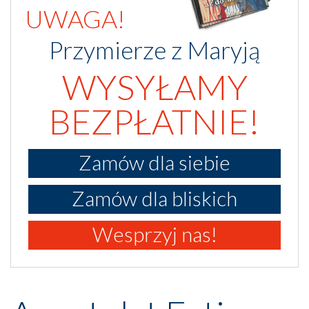
UWAGA!
Przymierze z Maryją
WYSYŁAMY
BEZPŁATNIE!
Zamów dla siebie
Zamów dla bliskich
Wesprzyj nas!