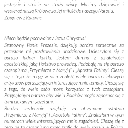
oddalone, w żaden sposób nie czuliśmy się obco.
jesteście i stoicie na straży wiary. Musimy dziękować i
Sprawiła to oczywiście sama Matka Boża, ale też
wspierać naszą Królową za Jej miłość do naszego Narodu.
kulturowa bliskość biorąca swój początek w naszej
Zbigniew z Katowic
wspólnej wierze. Podczas wyjazdów do historycznych
miejsc, które znalazły się na trasie naszej pielgrzymki,
mieliśmy okazję przekonać się, że Maryja swoją opieką
Niech będzie pochwalony Jezus Chrystus!
otacza nie tylko nasz naród, lecz wszystkie nacje, które
Szanowny Panie Prezesie, dziękuję bardzo serdecznie za
się Jej ufnie oddają, a także każdą osobę, która zawierza
przesłane mi pozdrowienia urodzinowe. Ucieszyłam się z
Jej siebie oraz swych bliskich.
bardzo ładnej kartki. Jestem dumna z działalności
apostolskiej, jaką Państwo prowadzą. Podobają mi się bardzo
Dzieje Portugalii to również historia wierności Bogu i
czasopisma „Przymierze z Maryją” i „Apostoł Fatimy”. Cieszę
odstępstw, także w życiu władców. Trudne momenty w
się z tego, że mogę w nich znaleźć wiele bardzo ciekawych
wymiarze tak osobistym, jak i zbiorowym, przypominają o
artykułów poruszających interesujące mnie tematy. Cieszę się
konieczności ciągłego zabiegania o własną duszę i o łaskę
z tego, że wiele osób może korzystać z tych czasopism.
Opatrzności. Wierność przynosi pomyślność –
Pragnęłabym bardzo, aby wielu Polaków mogło zapoznać się z
przynajmniej w życiu duchowym. Odstępstwo owocuje
tymi ciekawymi gazetami.
nieszczęściem i śmiercią. Te uniwersalne prawdy
Bardzo serdecznie dziękuję za otrzymane ostatnio
przychodziły na myśl, gdy słuchaliśmy opowieści
„Przymierze z Maryją” i „Apostoła Fatimy”. Znalazłam w tych
przewodników o portugalskich monarchach i wodzach,
numerach wiele interesujących mnie zagadnień. Cieszę się z
zwycięskich bitwach i nieszczęśliwych losach grzesznych
tego, że te czasopisma mogą trafić do wielu rodzin w Polsce.