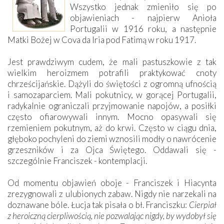
Wszystko jednak zmieniło się po
objawieniach - najpierw Anioła
Portugalii w 1916 roku, a następnie
Matki Bożej w Cova da Iria pod Fatimą w roku 1917.
Jest prawdziwym cudem, że mali pastuszkowie z tak
wielkim heroizmem potrafili praktykować cnoty
chrześcijańskie. Dążyli do świętości z ogromną ufnością
i samozaparciem. Mali pokutnicy, w gorącej Portugalii,
radykalnie ograniczali przyjmowanie napojów, a posiłki
często ofiarowywali innym. Mocno opasywali się
rzemieniem pokutnym, aż do krwi. Często w ciągu dnia,
głęboko pochyleni do ziemi wznosili modły o nawrócenie
grzeszników i za Ojca Świętego. Oddawali się -
szczególnie Franciszek - kontemplacji.
Od momentu objawień oboje - Franciszek i Hiacynta
zrezygnowali z ulubionych zabaw. Nigdy nie narzekali na
doznawane bóle. Łucja tak pisała o bł. Franciszku:
Cierpiał
z heroiczną cierpliwością, nie pozwalając nigdy, by wydobył się