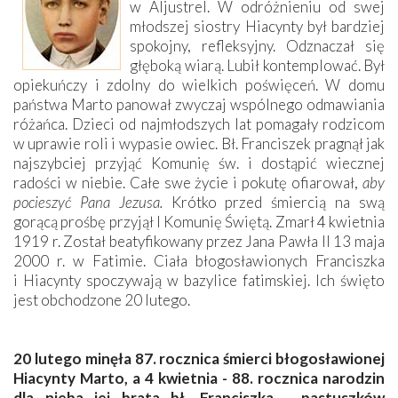
w Aljustrel. W odróżnieniu od swej
młodszej siostry Hiacynty był bardziej
spokojny, refleksyjny. Odznaczał się
głęboką wiarą. Lubił kontemplować. Był
opiekuńczy i zdolny do wielkich poświęceń. W domu
państwa Marto panował zwyczaj wspólnego odmawiania
różańca. Dzieci od najmłodszych lat pomagały rodzicom
w uprawie roli i wypasie owiec. Bł. Franciszek pragnął jak
najszybciej przyjąć Komunię św. i dostąpić wiecznej
radości w niebie. Całe swe życie i pokutę ofiarował,
aby
pocieszyć Pana Jezusa.
Krótko przed śmiercią na swą
gorącą prośbę przyjął I Komunię Świętą. Zmarł 4 kwietnia
1919 r. Został beatyfikowany przez Jana Pawła II 13 maja
2000 r. w Fatimie. Ciała błogosławionych Franciszka
i Hiacynty spoczywają w bazylice fatimskiej. Ich święto
jest obchodzone 20 lutego.
20 lutego minęła 87. rocznica śmierci błogosławionej
Hiacynty Marto, a 4 kwietnia - 88. rocznica narodzin
dla nieba jej brata bł. Franciszka - pastuszków