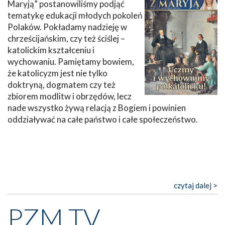
Maryją” postanowiliśmy podjąć
tematykę edukacji młodych pokoleń
Polaków. Pokładamy nadzieję w
chrześcijańskim, czy też ściślej –
katolickim kształceniu i
wychowaniu. Pamiętamy bowiem,
że katolicyzm jest nie tylko
doktryną, dogmatem czy też
zbiorem modlitw i obrzędów, lecz
nade wszystko żywą relacją z Bogiem i powinien
oddziaływać na całe państwo i całe społeczeństwo.
czytaj dalej >
PZM TV