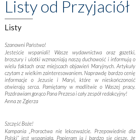
Listy od Przyjaciół
Opatrznościową pomoc w wygranej bitwie o
niepodległość kraju. Zachwyt budziła potężna, a zarazem
misterna architektura tych monumentalnych dzieł,
wspaniałe zdobienia, dbałość ich twórców o detale,
Listy
połączenie talentów z wytrwałością i pracowitością
budowniczych.
Szanowni Państwo!
Jesteście wspaniali! Wasze wydawnictwa oraz gazetki,
Podążyliśmy też śladami fatimskich wizjonerów – Łucji
broszury i ulotki wzmacniają naszą duchowość i informują o
dos Santos oraz świętych Hiacynty i Franciszka Marto.
wielu faktach oraz miejscach objawień Maryjnych. Artykuły
Modliliśmy się przy ich grobach. Odprawiliśmy Drogę
czytam z wielkim zainteresowaniem. Naprawdę bardzo cenię
Krzyżową w ich rodzinnych stronach, odwiedziliśmy
informacje o Jezusie i Maryi, które w nieskończoność
domy, w których żyli.
otwierają serca. Pamiętamy w modlitwie o Waszej pracy.
Pozdrawiam gorąco Pana Prezesa i cały zespół redakcyjny!
W miejscu objawień Matki Bożej zapaliliśmy świece
Anna ze Zgierza
przywiezione wraz z intencjami powierzonymi nam przez
Darczyńców w ramach akcji „Twoje światło w Fatimie”.
Podczas tej kilkudniowej wyprawy na każdym kroku
spotykaliśmy się z serdeczną otwartością
Szczęść Boże!
Portugalczyków. Podziwialiśmy ich ludową sztukę i
Kampania „Proroctwa nie lekceważcie. Przepowiednie dla
zwyczaje. Mimo że nasze kraje są od siebie bardzo
Polski” jest wspaniała. Popieram ją i bardzo się cieszę, że