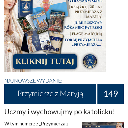
NAJNOWSZE WYDANIE:
149
Przymierze z Maryją
Uczmy i wychowujmy po katolicku!
W tym numerze „Przymierza z