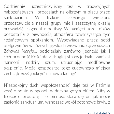
Codziennie uczestniczyliśmy też w tradycyjnych
nabożeństwach i procesjach na olbrzymim placu przed
sanktuarium. W trakcie trzeciego wieczoru
przedstawiciele naszej grupy mieli zaszczytną okazję
prowadzić fragment modlitwy. W pamięci uczestników
pozostanie z pewnością atmosfera towarzysząca tym
różańcowym spotkaniom. Wypowiadane przez setki
pielgrzymów w różnych językach wezwania
Ojcze nasz
… i
Zdrowaś Maryjo
… podkreślały zarówno jedność jak i
różnorodność Kościoła. Z drugiej strony jednak – zamiast
harmonii rodziły szum, utrudniając modlitewne
skupienie. Może gospodarze tego cudownego miejsca
zechcą kiedyś „odkryć” na nowo łacinę?
Niespokojny duch współczesności daje też w Fatimie
znać o sobie w sposób widoczny gołym okiem. Niby w
trosce o prostotę i skromność stara się on jak może
zasłonić sanktuarium, wznosząc wokół betonowe bryły, z
których niektóre nawet zostały poświęcone jako miejsca
katolickiego kultu. Tylko co wspólnego z żywą,
czytaj dalej >