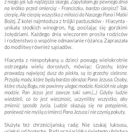
z niego jęk lub najlżejsza skarga. Zapytałam go pewnego dnia
na krótko przed śmiercią: - Franciszku, bardzo cierpisz? Tak,
cierpię. Ale cierpię wszystko z miłości do Naszego Pana i Matki
Bożej.
Z kolei najmłodsza z trójki pastuszków - Hiacynta -
unikała słodkich winogron, fig, posilając się gorzkimi
żołędziami. Każdego dnia wieczorem prosiła rodziców
i rodzeństwo o wspólne odmawianie różańca. Zapraszała
do modlitwy również sąsiadów.
Hiacynta z niespotykaną u dzieci powagą wielokrotnie
ostrzegała wielu dorosłych, mówiąc:
Grzechy, które
prowadzą najwięcej dusz do piekła, są to grzechy cielesne.
Przyjdą mody, które będą bardzo obrażać Pana Jezusa. Osoby,
które służą Bogu, nie powinny ulegać modzie. Kościół nie ulega
modzie. Pan Jezus jest zawsze taki sam.(...) Gdyby ludzie
wiedzieli, co to jest wieczność, uczyniliby wszystko, aby
zmienić sposób życia. Ludzie skazują się na potępienie,
ponieważ nie myślą o śmierci Pana Jezusa i nie czynią pokuty.
Służyła też chrześcijańską radą: Nie szukaj luksusu,
uciekaj od bogactw. Bądź przyjaciółką świętego ubóstwa