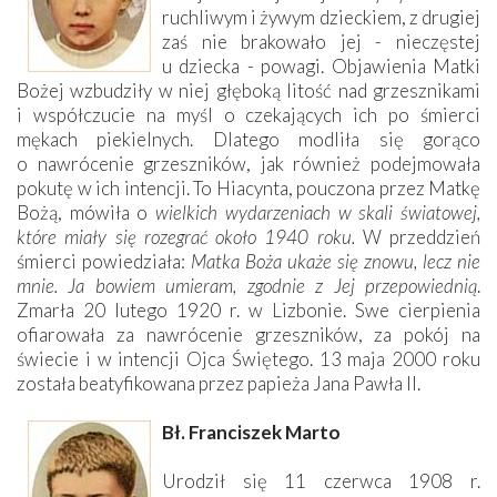
ruchliwym i żywym dzieckiem, z drugiej
zaś nie brakowało jej - nieczęstej
u dziecka - powagi. Objawienia Matki
Bożej wzbudziły w niej głęboką litość nad grzesznikami
i współczucie na myśl o czekających ich po śmierci
mękach piekielnych. Dlatego modliła się gorąco
o nawrócenie grzeszników, jak również podejmowała
pokutę w ich intencji. To Hiacynta, pouczona przez Matkę
Bożą, mówiła o
wielkich wydarzeniach w skali światowej,
które miały się rozegrać około 1940 roku.
W przeddzień
śmierci powiedziała:
Matka Boża ukaże się znowu, lecz nie
mnie. Ja bowiem umieram, zgodnie z Jej przepowiednią
.
Zmarła 20 lutego 1920 r. w Lizbonie. Swe cierpienia
ofiarowała za nawrócenie grzeszników, za pokój na
świecie i w intencji Ojca Świętego. 13 maja 2000 roku
została beatyfikowana przez papieża Jana Pawła II.
Bł. Franciszek Marto
Urodził się 11 czerwca 1908 r.