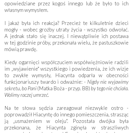
opowiedziane przez kogoś innego lub że było to ich
własnym wymysłem.
I jakaż była ich reakcja? Przecież te kilkuletnie dzieci
mogły - wobec groźby utraty życia - wszystko odwołać.
A jednak stało się inaczej. I niewątpliwie ich postawa
w tej godzinie próby, przekonała wielu, że pastuszkowie
mówią prawdę.
Kiedy ogarnięci współczuciem współwięźniowie radzili
im „wyjawienie" wszystkiego i powiedzenia, że ich wizje
to zwykłe wymysły, Hiacynta odparła w obecności
funkcjonariuszy twardo i odważnie: -
Nigdy nie wyjawimy
sekretu, bo Pani
(Matka Boża - przyp. BB)
by tego nie chciała.
Wolimy raczej umrzeć.
Na te słowa sędzia zareagował niezwykle ostro -
poprowadził Hiacyntę do innego pomieszczenia, strasząc
ją „usmażeniem w oleju". Pozostała dwójka była
przekonana, że Hiacynta zginęła w straszliwych