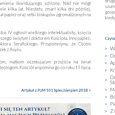
drugi
umienia likwidującego schizmę. Nikt nie mógł
szum
ie kilka lat. Niestety, zmarł kilka dni później,
gosp
iał papież oraz setki biskupów zgromadzonych na
kiedy
Nies
us IV ogłosił wielkiego intelektualistę, księcia
Fati
szego świętym i doktorem Kościoła. Inny papież,
Czyta
okie
oktora Serafickiego. Przypomnijmy, że Ojcem
star
W 
zek z Asyżu.
wzno
Do
niekt
nom, matkom oczekującym przyjścia na świat
Ap
katol
 teologom. Kościół wspomina go co roku 15 lipca.
aute
Kr
bunk
Do
przyp
St
co p
Ma
Artykuł z PzM 101 lipiec/sierpień 2018 >
bazy
Bo
Chry
wyję
Pi
kultu
Z 
karyk