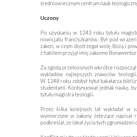
średniowiecznym centrum nauk teologiczn
Uczony
Po uzyskaniu w 1243 roku tytułu magist
nowicjatu franciszkanów. Był pod wrażen
zakon, w czym dostrzegał wolę Bożą i pow
z habitem przyjął imię zakonne Bonawentura,
Za zgodą przełożonych wkrótce rozpoczął d
wykładów najlepszych znawców teologii
W 1248 roku zdobył tytuł bakałarza biblij
studentami. Kontynuował jednak naukę, b
tytułu magistra teologii.
Przez kilka kolejnych lat wykładał w 
wymierzone w zakony żebrzące napisał
podkreślał, że ideał życia tych zgromadzeń o