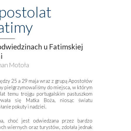
postolat
atimy
dwiedzinach u Fatimskiej
i
an Motoła
ędzy 25 a 29 maja wraz z grupą Apostołów
my pielgrzymowaliśmy do miejsca, w którym
lat temu trojgu portugalskim pastuszkom
ywała się Matka Boża, niosąc światu
łanie pokuty i nadziei.
ma, choć jest odwiedzana przez bardzo
ych wiernych oraz turystów, zdołała jednak