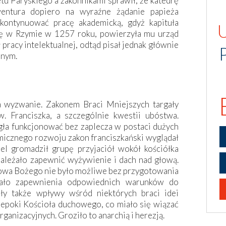
u Paryskiego a zakonnikami sprawił, że katedrę
wentura dopiero na wyraźne żądanie papieża
kontynuować pracę akademicką, gdyż kapituła
się w Rzymie w 1257 roku, powierzyła mu urząd
pracy intelektualnej, odtąd pisał jednak głównie
nnym.
 wyzwanie. Zakonem Braci Mniejszych targały
. Franciszka, a szczególnie kwestii ubóstwa.
gła funkcjonować bez zaplecza w postaci dużych
amicznego rozwoju zakon franciszkański wyglądał
iel gromadził grupę przyjaciół wokół kościółka
ależało zapewnić wyżywienie i dach nad głową.
łowa Bożego nie było możliwe bez przygotowania
gało zapewnienia odpowiednich warunków do
iły także wpływy wśród niektórych braci idei
 epoki Kościoła duchowego, co miało się wiązać
anizacyjnych. Groziło to anarchią i herezją.