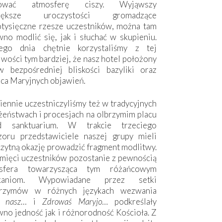
hować atmosferę ciszy. Wyjąwszy
większe uroczystości gromadzące
otysięczne rzesze uczestników, można tam
no modlić się, jak i słuchać w skupieniu.
ego dnia chętnie korzystaliśmy z tej
wości tym bardziej, że nasz hotel położony
w bezpośredniej bliskości bazyliki oraz
sca Maryjnych objawień.
ennie uczestniczyliśmy też w tradycyjnych
żeństwach i procesjach na olbrzymim placu
d sanktuarium. W trakcie trzeciego
zoru przedstawiciele naszej grupy mieli
zytną okazję prowadzić fragment modlitwy.
mięci uczestników pozostanie z pewnością
sfera towarzysząca tym różańcowym
tkaniom. Wypowiadane przez setki
grzymów w różnych językach wezwania
e nasz
… i
Zdrowaś Maryjo
… podkreślały
no jedność jak i różnorodność Kościoła. Z