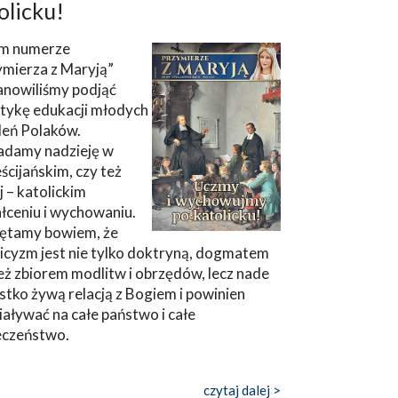
olicku!
m numerze
ymierza z Maryją”
anowiliśmy podjąć
tykę edukacji młodych
leń Polaków.
adamy nadzieję w
ścijańskim, czy też
ej – katolickim
łceniu i wychowaniu.
ętamy bowiem, że
icyzm jest nie tylko doktryną, dogmatem
eż zbiorem modlitw i obrzędów, lecz nade
tko żywą relacją z Bogiem i powinien
aływać na całe państwo i całe
eczeństwo.
czytaj dalej >