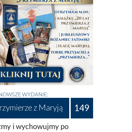
NOWSZE WYDANIE:
149
rzymierze z Maryją
my i wychowujmy po