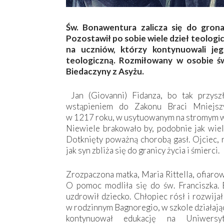
Św. Bonawentura zalicza się do grona 
Pozostawił po sobie wiele dzieł teolog
na uczniów, którzy kontynuowali je
teologiczną. Rozmiłowany w osobie św
Biedaczyny z Asyżu.
Jan (Giovanni) Fidanza, bo tak przysz
wstąpieniem do Zakonu Braci Mniejszy
w 1217 roku, w usytuowanym na stromym w
Niewiele brakowało by, podobnie jak wiel
Dotknięty poważną chorobą gasł. Ojciec, r
jak syn zbliża się do granicy życia i śmierci.
Zrozpaczona matka, Maria Rittella, ofiaro
O pomoc modliła się do św. Franciszka.
uzdrowił dziecko. Chłopiec rósł i rozwijał
w rodzinnym Bagnoregio, w szkole działają
kontynuował edukację na Uniwersyt