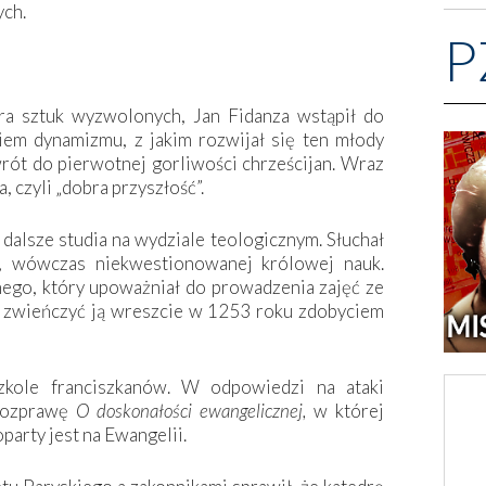
ych.
P
ra sztuk wyzwolonych, Jan Fidanza wstąpił do
iem dynamizmu, z jakim rozwijał się ten młody
rót do pierwotnej gorliwości chrześcijan. Wraz
 czyli „dobra przyszłość”.
alsze studia na wydziale teologicznym. Słuchał
, wówczas niekwestionowanej królowej nauk.
nego, który upoważniał do prowadzenia zajęć ze
y zwieńczyć ją wreszcie w 1253 roku zdobyciem
szkole franciszkanów. W odpowiedzi na ataki
 rozprawę
O doskonałości ewangelicznej,
w której
party jest na Ewangelii.