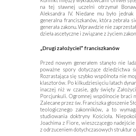
Konflikt między wykładowcami Uniwersytet
na tej sławnej uczelni otrzymał Bona
Aleksandra IV. Niedane mu było jednak 
generalna franciszkanów, która zebrała 
generała zakonu. Wprawdzie nie zaprzestał 
dzieła ascetyczne i związane z życiem zako
„Drugi założyciel” franciszkanów
Przed nowym generałem stanęło nie lada
poważne spory dotyczące dziedzictwa św
Rozrastająca się szybko wspólnota nie mo
klasztorów. Po kilkudziesięciu latach dyn
inaczej niż w czasie, gdy święty Założyc
Porcjunkuli. Ogromnej wspólnocie braci n
Zalecane przez św. Franciszka głoszenie S
teologicznego zakonników, a to wyma
studiowania doktryny Kościoła. Niepoko
Joachima z Fiore, wieszczącego nadejście
z odrzuceniem dotychczasowych struktur org