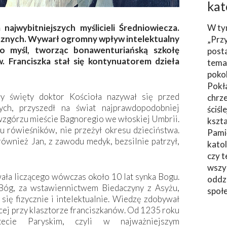
kat
najwybitniejszych myślicieli Średniowiecza.
W ty
icznych. Wywarł ogromny wpływ intelektualny
„Prz
go myśl, tworząc bonawenturiańską szkołę
post
. Franciszka stał się kontynuatorem dzieła
tema
poko
Pokł
ły święty doktor Kościoła nazywał się przed
chrze
ch, przyszedł na świat najprawdopodobniej
ściśl
zgórzu mieście Bagnoregio we włoskiej Umbrii.
kszta
u rówieśników, nie przeżył okresu dzieciństwa.
Pami
ównież Jan, z zawodu medyk, bezsilnie patrzył,
katol
czy t
wszys
wała liczącego wówczas około 10 lat synka Bogu.
oddzi
 Bóg, za wstawiennictwem Biedaczyny z Asyżu,
społ
 się fizycznie i intelektualnie. Wiedzę zdobywał
cej przy klasztorze franciszkanów. Od 1235 roku
ecie Paryskim, czyli w najważniejszym