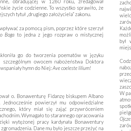
onne, obradującej w 1260 roku, zredagował
zac
ńskie życie codzienne. To wszystko sprawiło, że
naj
jszych tytuł „drugiego założyciela” zakonu.
wiel
zarów
Każd
 wpływać za pomocą pism, poprzez które szerzył
możli
do Boga
to jedna z jego rozpraw o mistycznej
był 
miej
skłoniła go do tworzenia poematów w języku
Codzi
lei szczególnym owocem nabożeństwa Doktora
nabo
ę wspaniały hymn do Niej:
Ave coeleste lilium!
prze
wiec
zaszc
W pa
ował o. Bonawenturę Fidanzę biskupem Albano
atmo
j. Jednocześnie powierzył mu odpowiedzialne
spo
cznego, który miał się zająć przywróceniem
piel
achodnim. Wymagało to starannego opracowania
Ojcz
zięki wytężonej pracy kardynała Bonawentury
zarów
 zgromadzenia. Dane mu było jeszcze przeżyć na