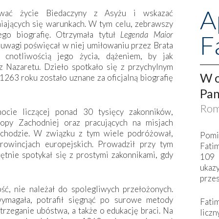
A
ować życie Biedaczyny z Asyżu i wskazać
iających się warunkach. W tym celu, zebrawszy
jego biografię. Otrzymała tytuł
Legenda Maior
F
j uwagi poświęcał w niej umiłowaniu przez Brata
ę cnotliwością jego życia, dążeniem, by jak
z Nazaretu. Dzieło spotkało się z przychylnym
W o
 1263 roku zostało uznane za oficjalną biografię
Pan
Rom
ocie liczącej ponad 30 tysięcy zakonników,
ropy Zachodniej oraz pracujących na misjach
chodzie. W związku z tym wiele podróżował,
Pomi
rowincjach europejskich. Prowadził przy tym
Fati
ętnie spotykał się z prostymi zakonnikami, gdy
109 
ukaz
przes
ć, nie należał do spolegliwych przełożonych.
ymagała, potrafił sięgnąć po surowe metody
Fati
rzeganie ubóstwa, a także o edukację braci. Na
liczn