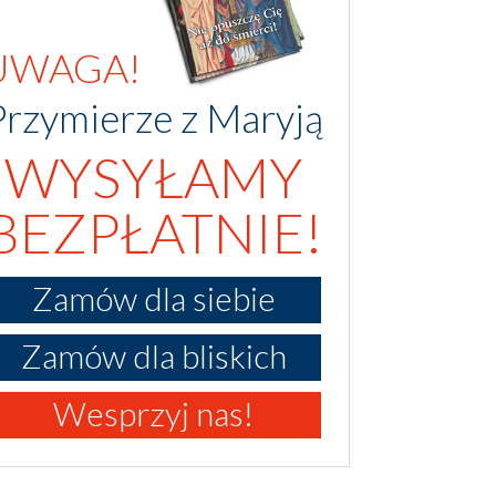
UWAGA!
Przymierze z Maryją
WYSYŁAMY
BEZPŁATNIE!
Zamów dla siebie
Zamów dla bliskich
Wesprzyj nas!