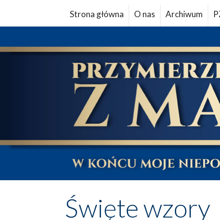
Strona główna
O nas
Archiwum
P
Święte wzory