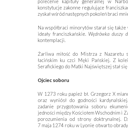
polecenie kapituły generalnej w Narb
konstytucje zakonne regulujące franciszka
zyskał wśród następnych pokoleń braci mnie
Na współbraci minorytów starał się także
ideały franciszkańskie.
Wędrówka duszy 
kontemplacji.
Żarliwa miłość do Mistrza z Nazaretu 
łacińskim ku czci Męki Pańskiej. Z ko
Serafickiego do Matki Najświętszej stał si
Ojciec soboru
W 1273 roku papież bł. Grzegorz X mian
oraz wyniósł do godności kardynalskie
zadanie przygotowania soboru ekumeni
jedności między Kościołem Wschodnim i Z
porozumienia od strony doktrynalnej. D
7 maja 1274 roku w Lyonie otwarto obrady