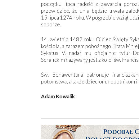
początku lipca radość z zawarcia poroz
przewidzieć, że unia będzie trwała zaledw
15 lipca 1274 roku. W pogrzebie wziął udz
soborze.
14 kwietnia 1482 roku Ojciec Święty Sykst
kościoła, a zarazem pobożnego Brata Mniej
Sykstus V, nadał mu oficjalnie tytuł D
Serafickim nazywany jest z kolei św. Francis
Św. Bonawentura patronuje franciszka
potomstwa, a także dzieciom, robotnikom i
Adam Kowalik