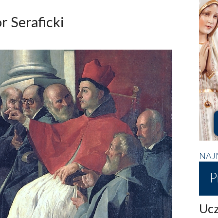
r Seraficki
NAJ
P
Ucz