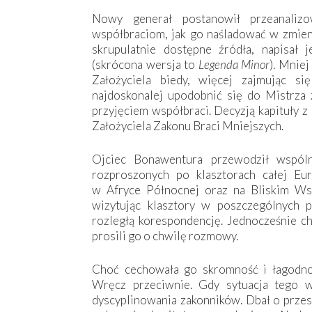
Nowy generał postanowił przeanaliz
współbraciom, jak go naśladować w zmien
skrupulatnie dostępne źródła, napisał 
(skrócona wersja to
Legenda Minor
). Mnie
Założyciela biedy, więcej zajmując si
najdoskonalej upodobnić się do Mistrza 
przyjęciem współbraci. Decyzją kapituły z
Założyciela Zakonu Braci Mniejszych.
Ojciec Bonawentura przewodził wspóln
rozproszonych po klasztorach całej Eu
w Afryce Północnej oraz na Bliskim Ws
wizytując klasztory w poszczególnych p
rozległą korespondencję. Jednocześnie ch
prosili go o chwilę rozmowy.
Choć cechowała go skromność i łagodnoś
Wręcz przeciwnie. Gdy sytuacja tego w
dyscyplinowania zakonników. Dbał o przest