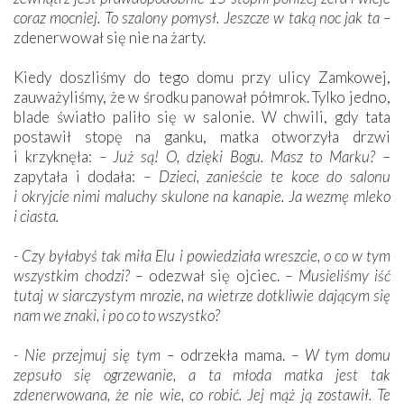
coraz mocniej. To szalony pomysł. Jeszcze w taką noc jak ta –
zdenerwował się nie na żarty.
Kiedy doszliśmy do tego domu przy ulicy Zamkowej,
zauważyliśmy, że w środku panował półmrok. Tylko jedno,
blade światło paliło się w salonie. W chwili, gdy tata
postawił stopę na ganku, matka otworzyła drzwi
i krzyknęła:
– Już są! O, dzięki Bogu. Masz to Marku?
–
zapytała i dodała:
– Dzieci, zanieście te koce do salonu
i okryjcie nimi maluchy skulone na kanapie. Ja wezmę mleko
i ciasta.
- Czy byłabyś tak miła Elu i powiedziała wreszcie, o co w tym
wszystkim chodzi? –
odezwał się ojciec.
– Musieliśmy iść
tutaj w siarczystym mrozie, na wietrze dotkliwie dającym się
nam we znaki, i po co to wszystko?
- Nie przejmuj się tym –
odrzekła mama.
– W tym domu
zepsuło się ogrzewanie, a ta młoda matka jest tak
zdenerwowana, że nie wie, co robić. Jej mąż ją zostawił. Te