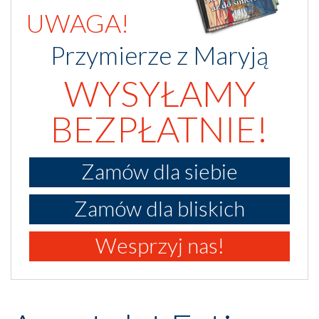
UWAGA!
Przymierze z Maryją
WYSYŁAMY
BEZPŁATNIE!
Zamów dla siebie
Zamów dla bliskich
Wesprzyj nas!