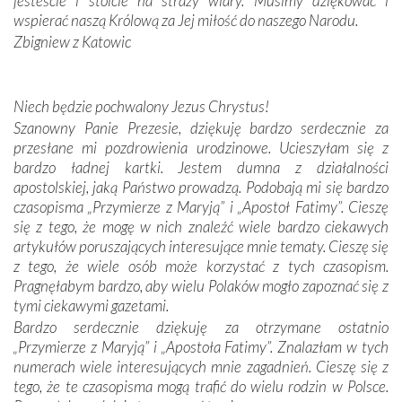
jesteście i stoicie na straży wiary. Musimy dziękować i
oddalone, w żaden sposób nie czuliśmy się obco.
wspierać naszą Królową za Jej miłość do naszego Narodu.
Sprawiła to oczywiście sama Matka Boża, ale też
Zbigniew z Katowic
kulturowa bliskość biorąca swój początek w naszej
wspólnej wierze. Podczas wyjazdów do historycznych
miejsc, które znalazły się na trasie naszej pielgrzymki,
Niech będzie pochwalony Jezus Chrystus!
mieliśmy okazję przekonać się, że Maryja swoją opieką
Szanowny Panie Prezesie, dziękuję bardzo serdecznie za
otacza nie tylko nasz naród, lecz wszystkie nacje, które
przesłane mi pozdrowienia urodzinowe. Ucieszyłam się z
się Jej ufnie oddają, a także każdą osobę, która zawierza
bardzo ładnej kartki. Jestem dumna z działalności
Jej siebie oraz swych bliskich.
apostolskiej, jaką Państwo prowadzą. Podobają mi się bardzo
czasopisma „Przymierze z Maryją” i „Apostoł Fatimy”. Cieszę
Dzieje Portugalii to również historia wierności Bogu i
się z tego, że mogę w nich znaleźć wiele bardzo ciekawych
odstępstw, także w życiu władców. Trudne momenty w
artykułów poruszających interesujące mnie tematy. Cieszę się
wymiarze tak osobistym, jak i zbiorowym, przypominają o
z tego, że wiele osób może korzystać z tych czasopism.
konieczności ciągłego zabiegania o własną duszę i o łaskę
Pragnęłabym bardzo, aby wielu Polaków mogło zapoznać się z
Opatrzności. Wierność przynosi pomyślność –
tymi ciekawymi gazetami.
przynajmniej w życiu duchowym. Odstępstwo owocuje
Bardzo serdecznie dziękuję za otrzymane ostatnio
nieszczęściem i śmiercią. Te uniwersalne prawdy
„Przymierze z Maryją” i „Apostoła Fatimy”. Znalazłam w tych
przychodziły na myśl, gdy słuchaliśmy opowieści
numerach wiele interesujących mnie zagadnień. Cieszę się z
przewodników o portugalskich monarchach i wodzach,
tego, że te czasopisma mogą trafić do wielu rodzin w Polsce.
zwycięskich bitwach i nieszczęśliwych losach grzesznych