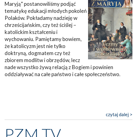
Maryją” postanowiliśmy podjąć
tematykę edukacji młodych pokoleń
Polaków. Pokładamy nadzieję w
chrześcijańskim, czy też ściślej –
katolickim kształceniu i
wychowaniu. Pamiętamy bowiem,
że katolicyzm jest nie tylko
doktryną, dogmatem czy też
zbiorem modlitw i obrzędów, lecz
nade wszystko żywą relacją z Bogiem i powinien
oddziaływać na całe państwo i całe społeczeństwo.
czytaj dalej >
PZM TV