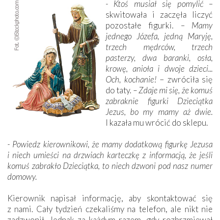
- Ktoś musiał się pomylić –
skwitowała i zaczęła liczyć
pozostałe figurki.
– Mamy
jednego Józefa, jedną Maryję,
trzech mędrców, trzech
pasterzy, dwa baranki, osła,
krowę, anioła i dwoje dzieci...
Och, kochanie!
– zwróciła się
do taty.
– Zdaje mi się, że komuś
zabraknie figurki Dzieciątka
Jezus, bo my mamy aż dwie.
I kazała mu wrócić do sklepu.
- Powiedz kierownikowi, że mamy dodatkową figurkę Jezusa
i niech umieści na drzwiach karteczkę z informacją, że jeśli
komuś zabrakło Dzieciątka, to niech dzwoni pod nasz numer
domowy.
Kierownik napisał informację, aby skontaktować się
z nami. Cały tydzień czekaliśmy na telefon, ale nikt nie
zadzwonił. Jednak za każdym razem, gdy rozbrzmiewał