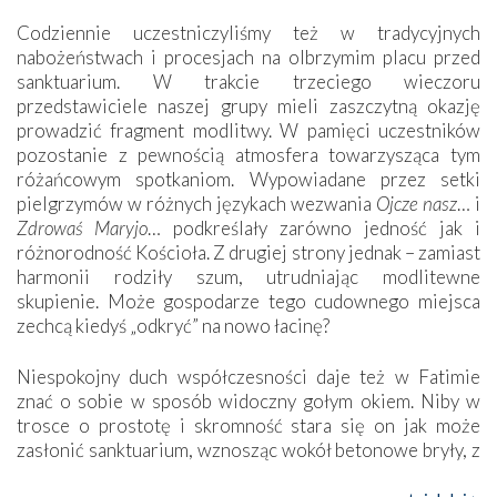
Codziennie uczestniczyliśmy też w tradycyjnych
nabożeństwach i procesjach na olbrzymim placu przed
sanktuarium. W trakcie trzeciego wieczoru
przedstawiciele naszej grupy mieli zaszczytną okazję
prowadzić fragment modlitwy. W pamięci uczestników
pozostanie z pewnością atmosfera towarzysząca tym
różańcowym spotkaniom. Wypowiadane przez setki
pielgrzymów w różnych językach wezwania
Ojcze nasz
… i
Zdrowaś Maryjo
… podkreślały zarówno jedność jak i
różnorodność Kościoła. Z drugiej strony jednak – zamiast
harmonii rodziły szum, utrudniając modlitewne
skupienie. Może gospodarze tego cudownego miejsca
zechcą kiedyś „odkryć” na nowo łacinę?
Niespokojny duch współczesności daje też w Fatimie
znać o sobie w sposób widoczny gołym okiem. Niby w
trosce o prostotę i skromność stara się on jak może
zasłonić sanktuarium, wznosząc wokół betonowe bryły, z
których niektóre nawet zostały poświęcone jako miejsca