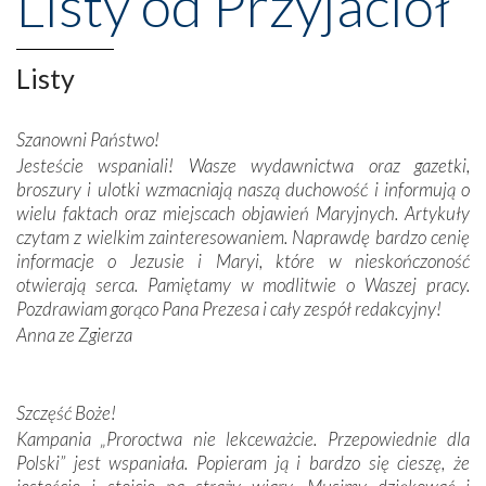
Listy od Przyjaciół
Opatrznościową pomoc w wygranej bitwie o
niepodległość kraju. Zachwyt budziła potężna, a zarazem
misterna architektura tych monumentalnych dzieł,
Listy
wspaniałe zdobienia, dbałość ich twórców o detale,
połączenie talentów z wytrwałością i pracowitością
Szanowni Państwo!
budowniczych.
Jesteście wspaniali! Wasze wydawnictwa oraz gazetki,
broszury i ulotki wzmacniają naszą duchowość i informują o
Podążyliśmy też śladami fatimskich wizjonerów – Łucji
wielu faktach oraz miejscach objawień Maryjnych. Artykuły
dos Santos oraz świętych Hiacynty i Franciszka Marto.
czytam z wielkim zainteresowaniem. Naprawdę bardzo cenię
Modliliśmy się przy ich grobach. Odprawiliśmy Drogę
informacje o Jezusie i Maryi, które w nieskończoność
Krzyżową w ich rodzinnych stronach, odwiedziliśmy
otwierają serca. Pamiętamy w modlitwie o Waszej pracy.
domy, w których żyli.
Pozdrawiam gorąco Pana Prezesa i cały zespół redakcyjny!
Anna ze Zgierza
W miejscu objawień Matki Bożej zapaliliśmy świece
przywiezione wraz z intencjami powierzonymi nam przez
Darczyńców w ramach akcji „Twoje światło w Fatimie”.
Podczas tej kilkudniowej wyprawy na każdym kroku
Szczęść Boże!
spotykaliśmy się z serdeczną otwartością
Kampania „Proroctwa nie lekceważcie. Przepowiednie dla
Portugalczyków. Podziwialiśmy ich ludową sztukę i
Polski” jest wspaniała. Popieram ją i bardzo się cieszę, że
zwyczaje. Mimo że nasze kraje są od siebie bardzo