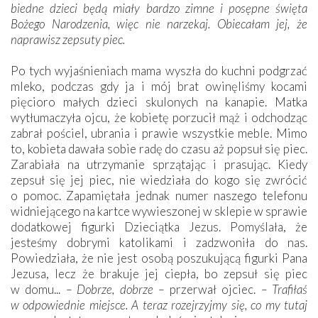
biedne dzieci będą miały bardzo zimne i posępne święta
Bożego Narodzenia, więc nie narzekaj. Obiecałam jej, że
naprawisz zepsuty piec.
Po tych wyjaśnieniach mama wyszła do kuchni podgrzać
mleko, podczas gdy ja i mój brat owinęliśmy kocami
pięcioro małych dzieci skulonych na kanapie. Matka
wytłumaczyła ojcu, że kobietę porzucił mąż i odchodząc
zabrał pościel, ubrania i prawie wszystkie meble. Mimo
to, kobieta dawała sobie radę do czasu aż popsuł się piec.
Zarabiała na utrzymanie sprzątając i prasując. Kiedy
zepsuł się jej piec, nie wiedziała do kogo się zwrócić
o pomoc. Zapamiętała jednak numer naszego telefonu
widniejącego na kartce wywieszonej w sklepie w sprawie
dodatkowej figurki Dzieciątka Jezus. Pomyślała, że
jesteśmy dobrymi katolikami i zadzwoniła do nas.
Powiedziała, że nie jest osobą poszukującą figurki Pana
Jezusa, lecz że brakuje jej ciepła, bo zepsuł się piec
w domu...
– Dobrze, dobrze –
przerwał ojciec.
– Trafiłaś
w odpowiednie miejsce. A teraz rozejrzyjmy się, co my tutaj