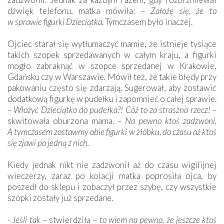
dźwięk telefonu, matka mówiła:
– Założę się, że to
w sprawie figurki Dzieciątka.
Tymczasem było inaczej.
Ojciec starał się wytłumaczyć mamie, że istnieje tysiące
takich szopek sprzedawanych w całym kraju, a figurki
mogło zabraknąć w szopce sprzedanej w Krakowie,
Gdańsku czy w Warszawie. Mówił też, że takie błędy przy
pakowaniu często się zdarzają. Sugerował, aby zostawić
dodatkową figurkę w pudełku i zapomnieć o całej sprawie.
– Włożyć Dzieciątko do pudełka?! Cóż to za straszna rzecz! –
skwitowała oburzona mama.
– Na pewno ktoś zadzwoni.
A tymczasem zostawmy obie figurki w żłóbku, do czasu aż ktoś
się zjawi po jedną z nich.
Kiedy jednak nikt nie zadzwonił aż do czasu wigilijnej
wieczerzy, zaraz po kolacji matka poprosiła ojca, by
poszedł do sklepu i zobaczył przez szybę, czy wszystkie
szopki zostały już sprzedane.
- Jeśli tak
– stwierdziła –
to wiem na pewno, że jeszcze ktoś