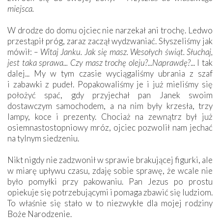
miejsca.
W drodze do domu ojciec nie narzekał ani trochę. Ledwo
przestąpił próg, zaraz zaczął wydzwaniać. Słyszeliśmy jak
mówił:
– Witaj Janku. Jak się masz. Wesołych świąt. Słuchaj,
jest taka sprawa... Czy masz trochę oleju?...Naprawdę?
... I tak
dalej... My w tym czasie wyciągaliśmy ubrania z szaf
i zabawki z pudeł. Popakowaliśmy je i już mieliśmy się
położyć spać, gdy przyjechał pan Janek swoim
dostawczym samochodem, a na nim były krzesła, trzy
lampy, koce i prezenty. Chociaż na zewnątrz był już
osiemnastostopniowy mróz, ojciec pozwolił nam jechać
na tylnym siedzeniu.
Nikt nigdy nie zadzwonił w sprawie brakującej figurki, ale
w miarę upływu czasu, zdaję sobie sprawę, że wcale nie
było pomyłki przy pakowaniu. Pan Jezus po prostu
opiekuje się potrzebującymi i pomaga zbawić się ludziom.
To właśnie się stało w to niezwykłe dla mojej rodziny
Boże Narodzenie.