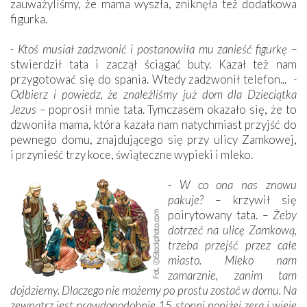
zauważyliśmy, że mama wyszła, zniknęła też dodatkowa
figurka.
- Ktoś musiał zadzwonić i postanowiła mu zanieść figurkę –
stwierdził tata i zaczął ściągać buty. Kazał też nam
przygotować się do spania. Wtedy zadzwonił telefon...
-
Odbierz i powiedz, że znaleźliśmy już dom dla Dzieciątka
Jezus –
poprosił mnie tata. Tymczasem okazało się, że to
dzwoniła mama, która kazała nam natychmiast przyjść do
pewnego domu, znajdującego się przy ulicy Zamkowej,
i przynieść trzy koce, świąteczne wypieki i mleko.
- W co ona nas znowu
pakuje? –
krzywił się
poirytowany tata.
– Żeby
dotrzeć na ulicę Zamkową,
trzeba przejść przez całe
miasto. Mleko nam
zamarznie, zanim tam
dojdziemy. Dlaczego nie możemy po prostu zostać w domu. Na
zewnątrz jest prawdopodobnie 15 stopni poniżej zera i wieje