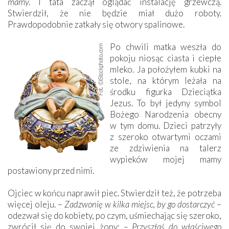
mamy.
I tata zaczął oglądać instalację grzewczą.
Stwierdził, że nie będzie miał dużo roboty.
Prawdopodobnie zatkały się otwory spalinowe.
Po chwili matka weszła do
pokoju niosąc ciasta i ciepłe
mleko. Ja położyłem kubki na
stole, na którym leżała na
środku figurka Dzieciątka
Jezus. To był jedyny symbol
Bożego Narodzenia obecny
w tym domu. Dzieci patrzyły
z szeroko otwartymi oczami
ze zdziwienia na talerz
wypieków mojej mamy
postawiony przed nimi.
Ojciec w końcu naprawił piec. Stwierdził też, że potrzeba
więcej oleju. –
Zadzwonię w kilka miejsc, by go dostarczyć
–
odezwał się do kobiety, po czym, uśmiechając się szeroko,
zwrócił się do swojej żony:
– Przyszłaś do właściwego