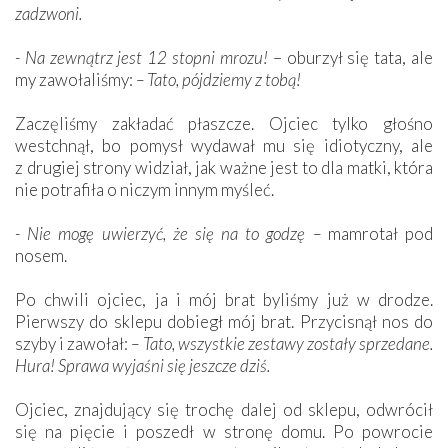
zadzwoni.
- Na zewnątrz jest 12 stopni mrozu!
– oburzył się tata, ale
my zawołaliśmy:
– Tato, pójdziemy z tobą!
Zaczęliśmy zakładać płaszcze. Ojciec tylko głośno
westchnął, bo pomysł wydawał mu się idiotyczny, ale
z drugiej strony widział, jak ważne jest to dla matki, która
nie potrafiła o niczym innym myśleć.
- Nie mogę uwierzyć, że się na to godzę –
mamrotał pod
nosem.
Po chwili ojciec, ja i mój brat byliśmy już w drodze.
Pierwszy do sklepu dobiegł mój brat. Przycisnął nos do
szyby i zawołał:
– Tato, wszystkie zestawy zostały sprzedane.
Hura! Sprawa wyjaśni się jeszcze dziś.
Ojciec, znajdujący się trochę dalej od sklepu, odwrócił
się na pięcie i poszedł w stronę domu. Po powrocie