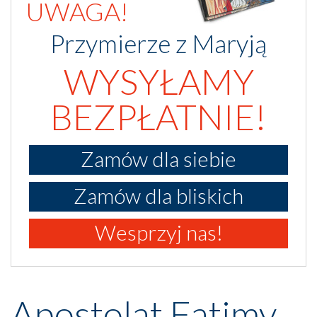
UWAGA!
Przymierze z Maryją
WYSYŁAMY
BEZPŁATNIE!
Zamów dla siebie
Zamów dla bliskich
Wesprzyj nas!
Apostolat Fatimy