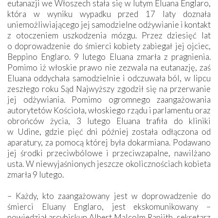
eutanazji we Włoszech stała się w lutym Eluana Englaro,
która w wyniku wypadku przed 17 laty doznała
uniemożliwiającego jej samodzielne odżywianie i kontakt
z otoczeniem uszkodzenia mózgu. Przez dziesięć lat
o doprowadzenie do śmierci kobiety zabiegał jej ojciec,
Beppino Englaro. 9 lutego Eluana zmarła z pragnienia.
Pomimo iż włoskie prawo nie zezwala na eutanazję, zaś
Eluana oddychała samodzielnie i odczuwała ból, w lipcu
zeszłego roku Sąd Najwyższy zgodził się na przerwanie
jej odżywiania. Pomimo ogromnego zaangażowania
autorytetów Kościoła, włoskiego rządu i parlamentu oraz
obrońców życia, 3 lutego Eluana trafiła do kliniki
w Udine, gdzie pięć dni później została odłączona od
aparatury, za pomocą której była dokarmiana. Podawano
jej środki przeciwbólowe i przeciwzapalne, nawilżano
usta. W niewyjaśnionych jeszcze okolicznościach kobieta
zmarła 9 lutego.
– Każdy, kto zaangażowany jest w doprowadzenie do
śmierci Eluany Englaro, jest ekskomunikowany –
powiedział arcybiskup Albert Malcolm Ranjith, sekretarz