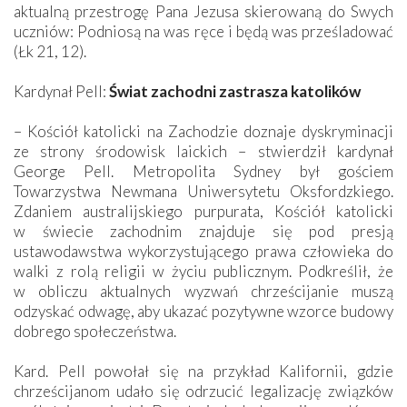
aktualną przestrogę Pana Jezusa skierowaną do Swych
uczniów: Podniosą na was ręce i będą was prześladować
(Łk 21, 12).
Kardynał Pell:
Świat zachodni zastrasza katolików
– Kościół katolicki na Zachodzie doznaje dyskryminacji
ze strony środowisk laickich – stwierdził kardynał
George Pell. Metropolita Sydney był gościem
Towarzystwa Newmana Uniwersytetu Oksfordzkiego.
Zdaniem australijskiego purpurata, Kościół katolicki
w świecie zachodnim znajduje się pod presją
ustawodawstwa wykorzystującego prawa człowieka do
walki z rolą religii w życiu publicznym. Podkreślił, że
w obliczu aktualnych wyzwań chrześcijanie muszą
odzyskać odwagę, aby ukazać pozytywne wzorce budowy
dobrego społeczeństwa.
Kard. Pell powołał się na przykład Kalifornii, gdzie
chrześcijanom udało się odrzucić legalizację związków