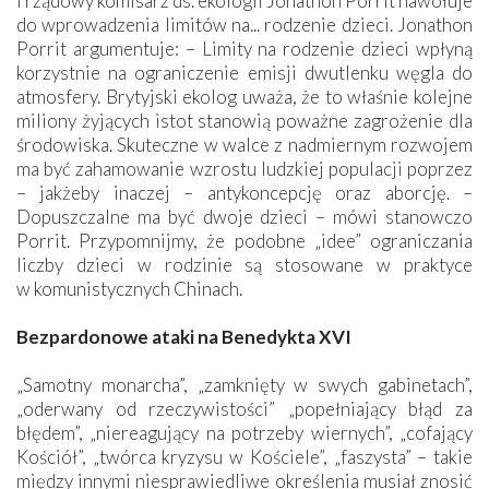
i rządowy komisarz ds. ekologii ­Jonathon Porrit nawołuje
do wprowadzenia limitów na... rodzenie dzieci. Jonathon
Porrit argumentuje: – Limity na rodzenie dzieci wpłyną
korzystnie na ograniczenie emisji dwutlenku węgla do
atmosfery. Brytyjski ekolog uważa, że to właśnie kolejne
miliony żyjących istot stanowią poważne zagrożenie dla
środowiska. Skuteczne w walce z nadmiernym rozwojem
ma być zahamowanie wzrostu ludzkiej populacji poprzez
– jakżeby inaczej – antykoncepcję oraz aborcję. –
Dopuszczalne ma być dwoje dzieci – mówi stanowczo
Porrit. Przypomnijmy, że podobne „idee” ograniczania
liczby dzieci w rodzinie są stosowane w praktyce
w komunistycznych Chinach.
Bezpardonowe ataki na Benedykta XVI
„Samotny monarcha”, „zamknięty w swych gabinetach”,
„oderwany od rzeczywistości” „popełniający błąd za
błędem”, „niereagujący na potrzeby wiernych”, „cofający
Kościół”, „twórca kryzysu w Kościele”, „faszysta” – takie
między innymi niesprawiedliwe określenia musiał znosić