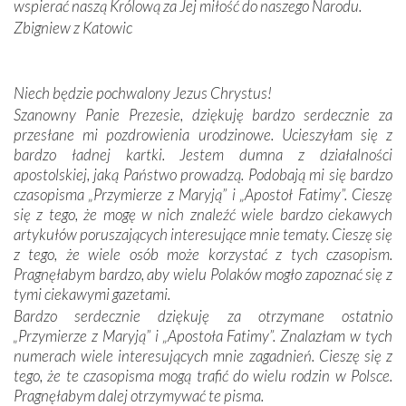
oddalone, w żaden sposób nie czuliśmy się obco.
wspierać naszą Królową za Jej miłość do naszego Narodu.
Sprawiła to oczywiście sama Matka Boża, ale też
Zbigniew z Katowic
kulturowa bliskość biorąca swój początek w naszej
wspólnej wierze. Podczas wyjazdów do historycznych
miejsc, które znalazły się na trasie naszej pielgrzymki,
Niech będzie pochwalony Jezus Chrystus!
mieliśmy okazję przekonać się, że Maryja swoją opieką
Szanowny Panie Prezesie, dziękuję bardzo serdecznie za
otacza nie tylko nasz naród, lecz wszystkie nacje, które
przesłane mi pozdrowienia urodzinowe. Ucieszyłam się z
się Jej ufnie oddają, a także każdą osobę, która zawierza
bardzo ładnej kartki. Jestem dumna z działalności
Jej siebie oraz swych bliskich.
apostolskiej, jaką Państwo prowadzą. Podobają mi się bardzo
czasopisma „Przymierze z Maryją” i „Apostoł Fatimy”. Cieszę
Dzieje Portugalii to również historia wierności Bogu i
się z tego, że mogę w nich znaleźć wiele bardzo ciekawych
odstępstw, także w życiu władców. Trudne momenty w
artykułów poruszających interesujące mnie tematy. Cieszę się
wymiarze tak osobistym, jak i zbiorowym, przypominają o
z tego, że wiele osób może korzystać z tych czasopism.
konieczności ciągłego zabiegania o własną duszę i o łaskę
Pragnęłabym bardzo, aby wielu Polaków mogło zapoznać się z
Opatrzności. Wierność przynosi pomyślność –
tymi ciekawymi gazetami.
przynajmniej w życiu duchowym. Odstępstwo owocuje
Bardzo serdecznie dziękuję za otrzymane ostatnio
nieszczęściem i śmiercią. Te uniwersalne prawdy
„Przymierze z Maryją” i „Apostoła Fatimy”. Znalazłam w tych
przychodziły na myśl, gdy słuchaliśmy opowieści
numerach wiele interesujących mnie zagadnień. Cieszę się z
przewodników o portugalskich monarchach i wodzach,
tego, że te czasopisma mogą trafić do wielu rodzin w Polsce.
zwycięskich bitwach i nieszczęśliwych losach grzesznych
Pragnęłabym dalej otrzymywać te pisma.
kochanków.