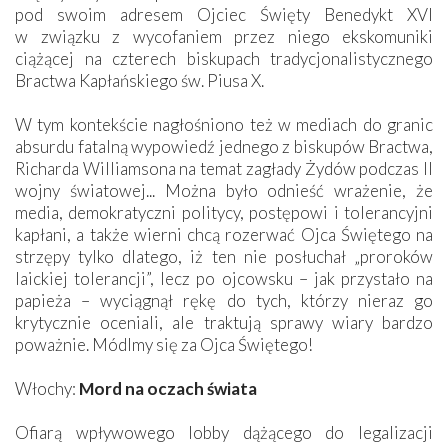
pod swoim adresem Ojciec Święty Benedykt XVI
w związku z wycofaniem przez niego ekskomuniki
ciążącej na czterech biskupach tradycjonalistycznego
Bractwa Kapłańskiego św. Piusa X.
W tym kontekście nagłośniono też w mediach do granic
absurdu fatalną wypowiedź jednego z biskupów Bractwa,
Richarda Williamsona na temat zagłady Żydów podczas II
wojny światowej... Można było odnieść wrażenie, że
media, demokratyczni politycy, postępowi i tolerancyjni
kapłani, a także wierni chcą rozerwać Ojca Świętego na
strzępy tylko dlatego, iż ten nie posłuchał „proroków
laickiej tolerancji”, lecz po ojcowsku – jak przystało na
papieża – wyciągnął rękę do tych, którzy nieraz go
krytycznie oceniali, ale traktują sprawy wiary bardzo
poważnie. Módlmy się za Ojca Świętego!
Włochy:
Mord na oczach świata
Ofiarą wpływowego lobby dążącego do legalizacji