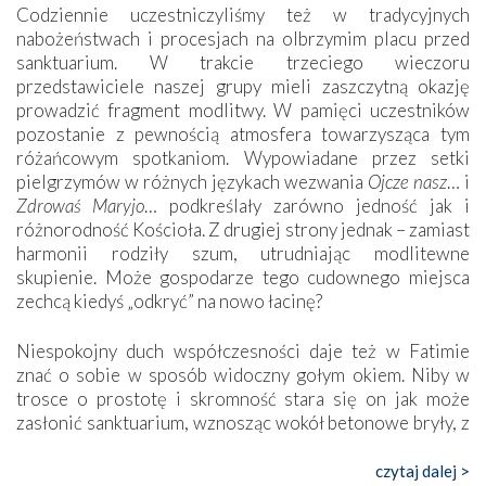
Codziennie uczestniczyliśmy też w tradycyjnych
nabożeństwach i procesjach na olbrzymim placu przed
sanktuarium. W trakcie trzeciego wieczoru
przedstawiciele naszej grupy mieli zaszczytną okazję
prowadzić fragment modlitwy. W pamięci uczestników
pozostanie z pewnością atmosfera towarzysząca tym
różańcowym spotkaniom. Wypowiadane przez setki
pielgrzymów w różnych językach wezwania
Ojcze nasz
… i
Zdrowaś Maryjo
… podkreślały zarówno jedność jak i
różnorodność Kościoła. Z drugiej strony jednak – zamiast
harmonii rodziły szum, utrudniając modlitewne
skupienie. Może gospodarze tego cudownego miejsca
zechcą kiedyś „odkryć” na nowo łacinę?
Niespokojny duch współczesności daje też w Fatimie
znać o sobie w sposób widoczny gołym okiem. Niby w
trosce o prostotę i skromność stara się on jak może
zasłonić sanktuarium, wznosząc wokół betonowe bryły, z
których niektóre nawet zostały poświęcone jako miejsca
katolickiego kultu. Tylko co wspólnego z żywą,
czytaj dalej >