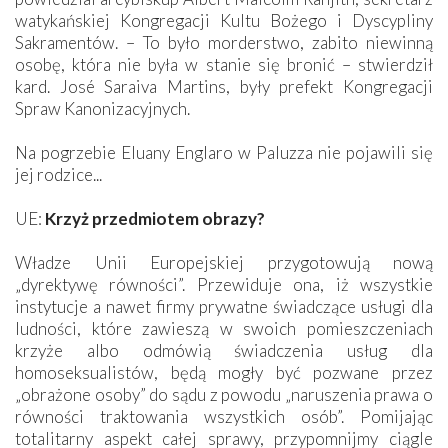
watykańskiej Kongregacji Kultu Bożego i Dyscypliny
Sakramentów. – To było morderstwo, zabito niewinną
osobę, która nie była w stanie się bronić – stwierdził
kard. José Saraiva Martins, były prefekt Kongregacji
Spraw Kanonizacyjnych.
Na pogrzebie Eluany Englaro w Paluzza nie pojawili się
jej rodzice...
UE:
Krzyż przedmiotem obrazy?
Władze Unii Europejskiej przygotowują nową
„dyrektywę równości”. Przewiduje ona, iż wszystkie
instytucje a nawet firmy prywatne świadczące usługi dla
ludności, które zawieszą w swoich pomieszczeniach
krzyże albo odmówią świadczenia usług dla
homoseksualistów, będą mogły być pozwane przez
„obrażone osoby” do sądu z powodu „naruszenia prawa o
równości traktowania wszystkich osób”. Pomijając
totalitarny aspekt całej sprawy, przypomnijmy ciągle