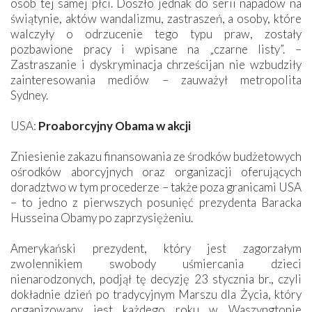
osób tej samej płci. Doszło jednak do serii napadów na
świątynie, aktów wandalizmu, zastraszeń, a osoby, które
walczyły o odrzucenie tego typu praw, zostały
pozbawione pracy i wpisane na „czarne listy”. –
Zastraszanie i dyskryminacja chrześcijan nie wzbudziły
zainteresowania mediów – zauważył metropolita
Sydney.
USA:
Proaborcyjny Obama w akcji
Zniesienie zakazu finansowania ze środków budżetowych
ośrodków aborcyjnych oraz organizacji oferujących
doradztwo w tym procederze – także poza granicami USA
– to jedno z pierwszych posunięć prezydenta Baracka
Husseina Obamy po zaprzysiężeniu.
Amerykański prezydent, który jest zagorzałym
zwolennikiem swobody uśmiercania dzieci
nienarodzonych, podjął tę decyzję 23 stycznia br., czyli
dokładnie dzień po tradycyjnym Marszu dla Życia, który
organizowany jest każdego roku w Waszyngtonie