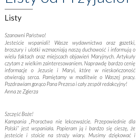
Opatrznościową pomoc w wygranej bitwie o
niepodległość kraju. Zachwyt budziła potężna, a zarazem
misterna architektura tych monumentalnych dzieł,
Listy
wspaniałe zdobienia, dbałość ich twórców o detale,
połączenie talentów z wytrwałością i pracowitością
Szanowni Państwo!
budowniczych.
Jesteście wspaniali! Wasze wydawnictwa oraz gazetki,
broszury i ulotki wzmacniają naszą duchowość i informują o
Podążyliśmy też śladami fatimskich wizjonerów – Łucji
wielu faktach oraz miejscach objawień Maryjnych. Artykuły
dos Santos oraz świętych Hiacynty i Franciszka Marto.
czytam z wielkim zainteresowaniem. Naprawdę bardzo cenię
Modliliśmy się przy ich grobach. Odprawiliśmy Drogę
informacje o Jezusie i Maryi, które w nieskończoność
Krzyżową w ich rodzinnych stronach, odwiedziliśmy
otwierają serca. Pamiętamy w modlitwie o Waszej pracy.
domy, w których żyli.
Pozdrawiam gorąco Pana Prezesa i cały zespół redakcyjny!
Anna ze Zgierza
W miejscu objawień Matki Bożej zapaliliśmy świece
przywiezione wraz z intencjami powierzonymi nam przez
Darczyńców w ramach akcji „Twoje światło w Fatimie”.
Podczas tej kilkudniowej wyprawy na każdym kroku
Szczęść Boże!
spotykaliśmy się z serdeczną otwartością
Kampania „Proroctwa nie lekceważcie. Przepowiednie dla
Portugalczyków. Podziwialiśmy ich ludową sztukę i
Polski” jest wspaniała. Popieram ją i bardzo się cieszę, że
zwyczaje. Mimo że nasze kraje są od siebie bardzo
jesteście i stoicie na straży wiary. Musimy dziękować i