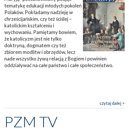
tematykę edukacji młodych pokoleń
Polaków. Pokładamy nadzieję w
chrześcijańskim, czy też ściślej –
katolickim kształceniu i
wychowaniu. Pamiętamy bowiem,
że katolicyzm jest nie tylko
doktryną, dogmatem czy też
zbiorem modlitw i obrzędów, lecz
nade wszystko żywą relacją z Bogiem i powinien
oddziaływać na całe państwo i całe społeczeństwo.
czytaj dalej >
PZM TV