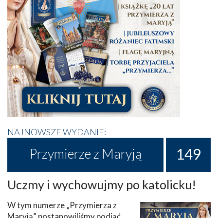
NAJNOWSZE WYDANIE:
149
Przymierze z Maryją
Uczmy i wychowujmy po katolicku!
W tym numerze „Przymierza z
Maryją” postanowiliśmy podjąć