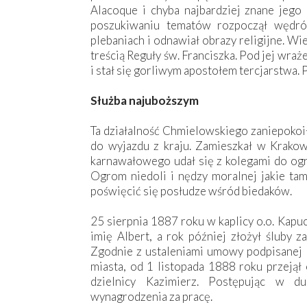
Alacoque i chyba najbardziej znane jeg
poszukiwaniu tematów rozpoczął wędró
plebaniach i odnawiał obrazy religijne. Wi
treścią Reguły św. Franciszka. Pod jej wraż
i stał się gorliwym apostołem tercjarstwa
Służba najuboższym
Ta działalność Chmielowskiego zaniepokoił
do wyjazdu z kraju. Zamieszkał w Krakow
karnawałowego udał się z kolegami do ogr
Ogrom niedoli i nędzy moralnej jakie tam
poświęcić się posłudze wśród biedaków.
25 sierpnia 1887 roku w kaplicy o.o. Kapuc
imię Albert, a rok później złożył śluby z
Zgodnie z ustaleniami umowy podpisanej
miasta, od 1 listopada 1888 roku przejął
dzielnicy Kazimierz. Postępując w du
wynagrodzenia za pracę.