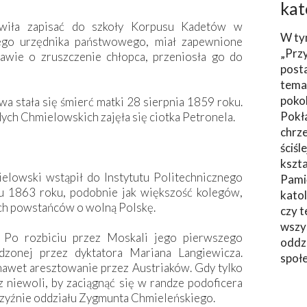
kat
owiła zapisać do szkoły Korpusu Kadetów w
W ty
łego urzędnika państwowego, miał zapewnione
„Prz
awie o zruszczenie chłopca, przeniosła go do
post
tema
poko
a stała się śmierć matki 28 sierpnia 1859 roku.
Pokł
ch Chmielowskich zajęła się ciotka Petronela.
chrze
ściśl
kszta
elowski wstąpił do Instytutu Politechnicznego
Pami
u 1863 roku, podobnie jak większość kolegów,
katol
ach powstańców o wolną Polskę.
czy t
wszys
. Po rozbiciu przez Moskali jego pierwszego
oddzi
odzonej przez dyktatora Mariana Langiewicza.
społ
nawet aresztowanie przez Austriaków. Gdy tylko
z niewoli, by zaciągnąć się w randze podoficera
cczyźnie oddziału Zygmunta Chmieleńskiego.