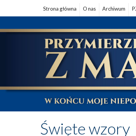
Strona główna
O nas
Archiwum
P
Święte wzory