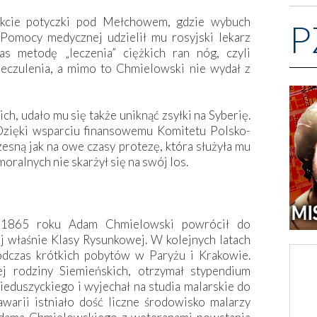
rakcie potyczki pod Mełchowem, gdzie wybuch
P
 Pomocy medycznej udzielił mu rosyjski lekarz
 metodę „leczenia” ciężkich ran nóg, czyli
ieczulenia, a mimo to Chmielowski nie wydał z
ich, udało mu się także uniknąć zsyłki na Syberię.
 Dzięki wsparciu finansowemu Komitetu Polsko-
sną jak na owe czasy protezę, która służyła mu
moralnych nie skarżył się na swój los.
w 1865 roku Adam Chmielowski powrócił do
j właśnie Klasy Rysunkowej. W kolejnych latach
odczas krótkich pobytów w Paryżu i Krakowie.
ej rodziny Siemieńskich, otrzymał stypendium
duszyckiego i wyjechał na studia malarskie do
arii istniało dość liczne środowisko malarzy