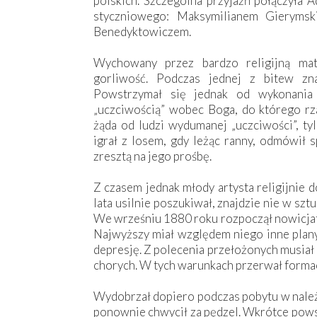
polskich. Szczególna przyjaźń połączyła
styczniowego: Maksymilianem Gieryms
Benedyktowiczem.
Wychowany przez bardzo religijną mat
gorliwość. Podczas jednej z bitew zn
Powstrzymał się jednak od wykonania 
„uczciwością” wobec Boga, do ­którego rz
żąda od ludzi wydumanej „uczciwości”, ty
igrał z losem, gdy leżąc ranny, odmówił
zresztą na jego prośbę.
Z czasem jednak młody artysta religijnie d
lata usilnie poszukiwał, znajdzie nie w sz
We wrześniu 1880 roku rozpoczął nowicjat 
Najwyższy miał względem niego inne plany
depresję. Z polecenia przełożonych musiał
chorych. W tych warunkach przerwał forma
Wydobrzał dopiero podczas pobytu w nale
ponownie chwycił za pędzel. Wkrótce powst