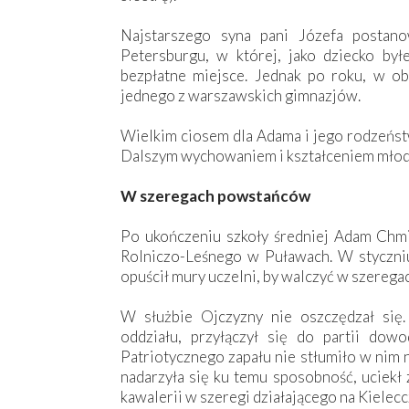
Najstarszego syna pani Józefa postan
Petersburgu, w której, jako dziecko by
bezpłatne miejsce. Jednak po roku, w ob
jednego z warszawskich gimnazjów.
Wielkim ciosem dla Adama i jego rodzeństw
Dalszym wychowaniem i kształceniem młody
W szeregach powstańców
Po ukończeniu szkoły średniej Adam Chmi
Rolniczo-Leśnego w Puławach. W styczni
opuścił mury uczelni, by walczyć w szereg
W służbie Ojczyzny nie oszczędzał się
oddziału, przyłączył się do partii dow
Patriotycznego zapału nie stłumiło w nim 
nadarzyła się ku temu sposobność, uciekł 
kawalerii w szeregi działającego na Kiele