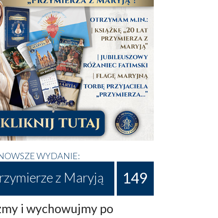
NOWSZE WYDANIE:
149
rzymierze z Maryją
my i wychowujmy po