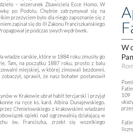
o dzieło – wizerunek Zbawiciela Ecce Homo. W
A
wkę po Podolu. Chętnie zatrzymywał się na
elkim przeżyciem było dla niego zapoznanie się z
F
eniem zapisał się do III Zakonu Franciszkańskiego
. Propagował je podczas swych wędrówek.
W o
Pan
a władze carskie, które w 1884 roku zmusiły go
ie. Tam, na początku 1887 roku, prosto z balu
Rom
zewalni miejskiej, w której zimowali bezdomni.
 zobaczył, sprawił, że nasz bohater postanowił
Pomi
Fati
109 
ynów w Krakowie ubrał habit tercjarski i przyjął
ukaz
akonne na ręce ks. kard. Albina Dunajewskiego.
przes
 przez Chmielowskiego z krakowskimi władzami
 obowiązek opieki nad ogrzewalnią działającą w
chu św. Franciszka, zrzekł się wszelkiego
Fati
liczn