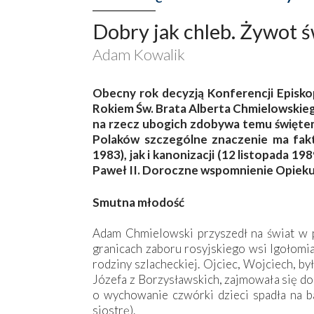
Dobry jak chleb. Żywot ś
Adam Kowalik
Obecny rok decyzją Konferencji Episko
Rokiem Św. Brata Alberta Chmielowskieg
na rzecz ubogich zdobywa temu świętem
Polaków szczególne znaczenie ma fakt
1983), jak i kanonizacji (12 listopada 19
Paweł II. Doroczne wspomnienie Opieku
Smutna młodość
Adam Chmielowski przyszedł na świat w p
granicach zaboru rosyjskiego wsi Igołomia
rodziny szlacheckiej. Ojciec, Wojciech, b
Józefa z Borzysławskich, zajmowała się do
o wychowanie czwórki dzieci spadła na b
siostrę).