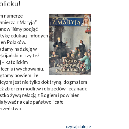
olicku!
m numerze
ymierza z Maryją”
anowiliśmy podjąć
tykę edukacji młodych
leń Polaków.
adamy nadzieję w
ścijańskim, czy też
ej – katolickim
łceniu i wychowaniu.
ętamy bowiem, że
icyzm jest nie tylko doktryną, dogmatem
eż zbiorem modlitw i obrzędów, lecz nade
tko żywą relacją z Bogiem i powinien
aływać na całe państwo i całe
eczeństwo.
czytaj dalej >