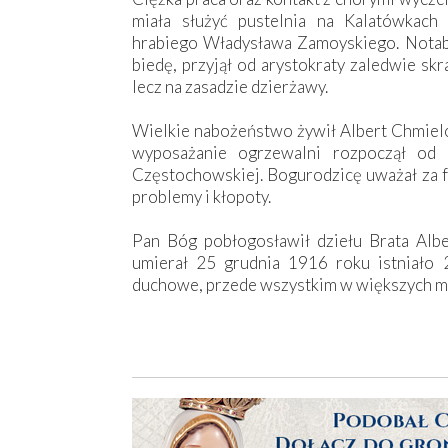
miała służyć pustelnia na Kalatówka
hrabiego Władysława Zamoyskiego. Notabe
biedę, przyjął od arystokraty zaledwie sk
lecz na zasadzie dzierżawy.
Wielkie nabożeństwo żywił Albert Chmiel
wyposażanie ogrzewalni rozpoczął od 
Częstochowskiej. Bogurodzicę uważał za f
problemy i kłopoty.
Pan Bóg pobłogosławił dziełu Brata Alber
umierał 25 grudnia 1916 roku istniało 
duchowe, przede wszystkim w większych mia