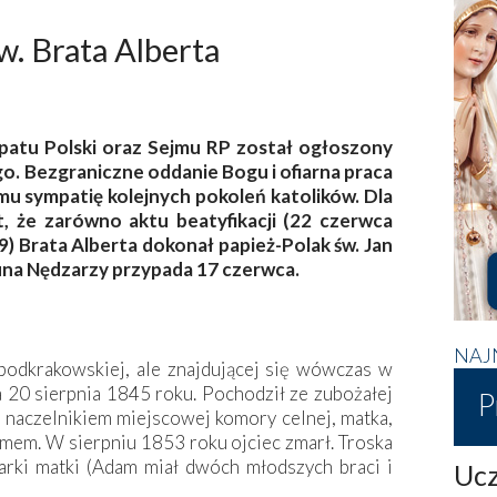
w. Brata Alberta
patu Polski oraz Sejmu RP został ogłoszony
o. Bezgraniczne oddanie Bogu i ofiarna praca
u sympatię kolejnych pokoleń katolików. Dla
, że zarówno aktu beatyfikacji (22 czerwca
89) Brata Alberta dokonał papież-Polak św. Jan
na Nędzarzy przypada 17 czerwca.
NAJ
odkrakowskiej, ale znajdującej się wówczas w
 20 sierpnia 1845 roku. Pochodził ze zubożałej
P
ył naczelnikiem miejscowej komory celnej, matka,
mem. W sierpniu 1853 roku ojciec zmarł. Troska
arki matki (Adam miał dwóch młodszych braci i
Ucz