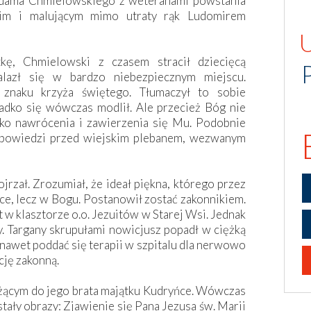
 Adama Chmielowskiego z weteranami powstania
kim i malującym mimo utraty rąk Ludomirem
kę, Chmielowski z czasem stracił dziecięcą
alazł się w bardzo niebezpiecznym miejscu.
znaku krzyża świętego. Tłumaczył to sobie
adko się wówczas modlił. Ale przecież Bóg nie
lko nawrócenia i zawierzenia się Mu. Podobnie
 spowiedzi przed wiejskim plebanem, wezwanym
ojrzał. Zrozumiał, że ideał piękna, którego przez
tuce, lecz w Bogu. Postanowił zostać zakonnikiem.
w klasztorze o.o. Jezuitów w Starej Wsi. Jednak
. Targany skrupułami nowicjusz popadł w ciężką
 nawet poddać się terapii w szpitalu dla nerwowo
cję zakonną.
żącym do jego brata majątku Kudryńce. Wówczas
ały obrazy: Zjawienie się Pana Jezusa św. Marii