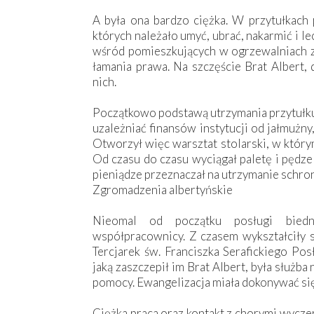
A była ona bardzo ciężka. W przytułkach p
których należało umyć, ubrać, nakarmić i 
wśród pomieszkujących w ogrzewalniach zda
łamania prawa. Na szczęście Brat Albert,
nich.
Początkowo podstawą utrzymania przytułku 
uzależniać finansów instytucji od jałmużn
Otworzył więc warsztat stolarski, w który
Od czasu do czasu wyciągał paletę i pędz
pieniądze przeznaczał na utrzymanie schron
Zgromadzenia albertyńskie
Nieomal od początku posługi biedn
współpracownicy. Z czasem wykształciły si
Tercjarek św. Franciszka Serafickiego Po
jaką zaszczepił im Brat Albert, była służba
pomocy. Ewangelizacja miała dokonywać się
Ciężka praca oraz kontakt z chorymi wyczer