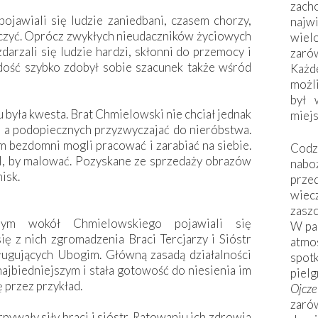
zac
ojawiali się ludzie zaniedbani, czasem chorzy,
naj
leczyć. Oprócz zwykłych nieudaczników życiowych
wiel
rzali się ludzie hardzi, skłonni do przemocy i
zarów
 dość szybko zdobył sobie szacunek także wśród
Każd
możli
był 
była kwesta. Brat Chmielowski nie chciał jednak
miej
y, a podopiecznych przyzwyczajać do nieróbstwa.
m bezdomni mogli pracować i zarabiać na siebie.
Codzi
el, by malować. Pozyskane ze sprzedaży obrazów
nabo
isk.
prze
wiec
zaszc
ym wokół Chmielowskiego pojawiali się
W pa
ę z nich zgromadzenia Braci Tercjarzy i Sióstr
atmo
sługujących Ubogim. Główną zasadą działalności
spo
 najbiedniejszym i stała gotowość do niesienia im
piel
 przez przykład.
Ojcz
zarów
pywały siły braci i sióstr. Ratowaniu ich zdrowia