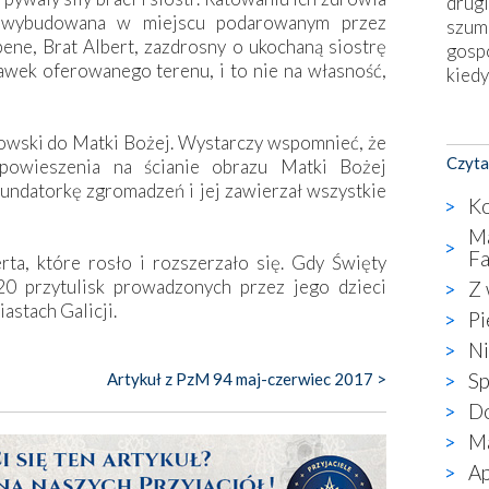
drugi
ch wybudowana w miejscu podarowanym przez
szum
ne, Brat Albert, zazdrosny o ukochaną siostrę
gosp
rawek oferowanego terenu, i to nie na własność,
kiedy
Nies
owski do Matki Bożej. Wystarczy wspomnieć, że
Fati
Czyta
powieszenia na ścianie obrazu Matki Bożej
okie
undatorkę zgromadzeń i jej zawierzał wszystkie
star
Ko
wzno
Ma
niekt
Fa
ta, które rosło i rozszerzało się. Gdy Święty
katol
20 przytulisk prowadzonych przez jego dzieci
Z 
aute
stach Galicji.
bunk
Pi
przyp
Ni
co p
Sp
Artykuł z PzM 94 maj-czerwiec 2017 >
bazy
Do
Chry
wyję
Ma
kultu
Ap
karyk