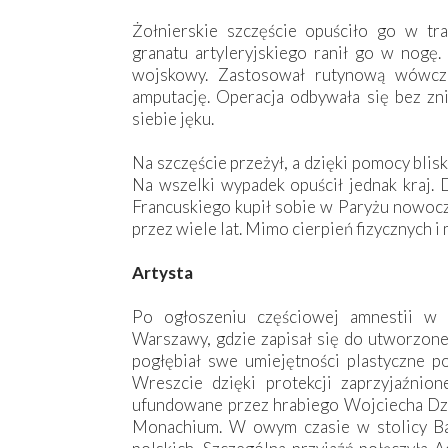
Żołnierskie szczęście opuściło go w t
granatu artyleryjskiego ranił go w nogę.
wojskowy. Zastosował rutynową wówczas
amputację. Operacja odbywała się bez zn
siebie jęku.
Na szczęście przeżył, a dzięki pomocy blisk
Na wszelki wypadek opuścił jednak kraj.
Francuskiego kupił sobie w Paryżu nowocze
przez wiele lat. Mimo cierpień fizycznych i 
Artysta
Po ogłoszeniu częściowej amnestii 
Warszawy, gdzie zapisał się do utworzone
pogłębiał swe umiejętności plastyczne p
Wreszcie dzięki protekcji zaprzyjaźnion
ufundowane przez hrabiego Wojciecha Dzie
Monachium. W owym czasie w stolicy Baw