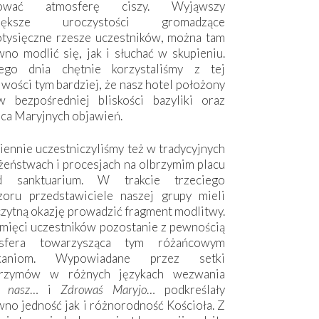
hować atmosferę ciszy. Wyjąwszy
większe uroczystości gromadzące
otysięczne rzesze uczestników, można tam
no modlić się, jak i słuchać w skupieniu.
ego dnia chętnie korzystaliśmy z tej
wości tym bardziej, że nasz hotel położony
w bezpośredniej bliskości bazyliki oraz
sca Maryjnych objawień.
ennie uczestniczyliśmy też w tradycyjnych
żeństwach i procesjach na olbrzymim placu
d sanktuarium. W trakcie trzeciego
zoru przedstawiciele naszej grupy mieli
zytną okazję prowadzić fragment modlitwy.
mięci uczestników pozostanie z pewnością
sfera towarzysząca tym różańcowym
tkaniom. Wypowiadane przez setki
grzymów w różnych językach wezwania
e nasz
… i
Zdrowaś Maryjo
… podkreślały
no jedność jak i różnorodność Kościoła. Z