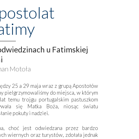
postolat
atimy
dwiedzinach u Fatimskiej
i
an Motoła
ędzy 25 a 29 maja wraz z grupą Apostołów
my pielgrzymowaliśmy do miejsca, w którym
lat temu trojgu portugalskim pastuszkom
ywała się Matka Boża, niosąc światu
łanie pokuty i nadziei.
ma, choć jest odwiedzana przez bardzo
ych wiernych oraz turystów, zdołała jednak