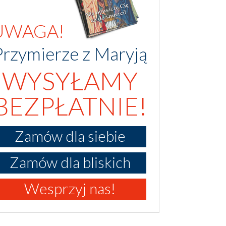
UWAGA!
Przymierze z Maryją
WYSYŁAMY
BEZPŁATNIE!
Zamów dla siebie
Zamów dla bliskich
Wesprzyj nas!