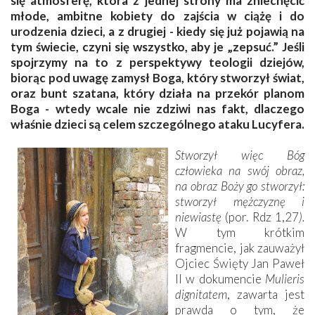
się atmosferę, która z jednej strony ma zniechęcić
młode, ambitne kobiety do zajścia w ciążę i do
urodzenia dzieci, a z drugiej - kiedy się już pojawią na
tym świecie, czyni się wszystko, aby je „zepsuć.” Jeśli
spojrzymy na to z perspektywy teologii dziejów,
biorąc pod uwagę zamysł Boga, który stworzył świat,
oraz bunt szatana, który działa na przekór planom
Boga - wtedy wcale nie zdziwi nas fakt, dlaczego
właśnie dzieci są celem szczególnego ataku Lucyfera.
Stworzył więc Bóg
człowieka na swój obraz,
na obraz Boży go stworzył:
stworzył mężczyznę i
niewiastę
(por. Rdz 1,27
).
W tym krótkim
fragmencie, jak zauważył
Ojciec Święty Jan Paweł
II w dokumencie
Mulieris
dignitatem
, zawarta jest
prawda o tym, że