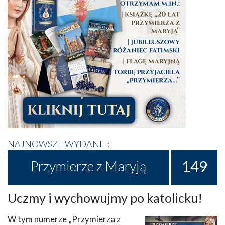
NAJNOWSZE WYDANIE:
149
Przymierze z Maryją
Uczmy i wychowujmy po katolicku!
W tym numerze „Przymierza z