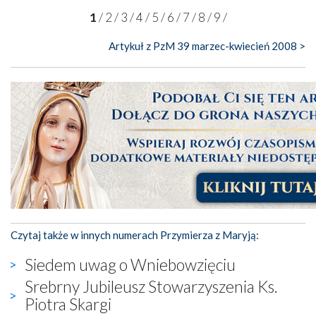
1
/
2
/
3
/
4
/
5
/
6
/
7
/
8
/
9
/
Artykuł z PzM 39 marzec-kwiecień 2008 >
Czytaj także w innych numerach Przymierza z Maryją:
Siedem uwag o Wniebowzięciu
Srebrny Jubileusz Stowarzyszenia Ks.
Piotra Skargi