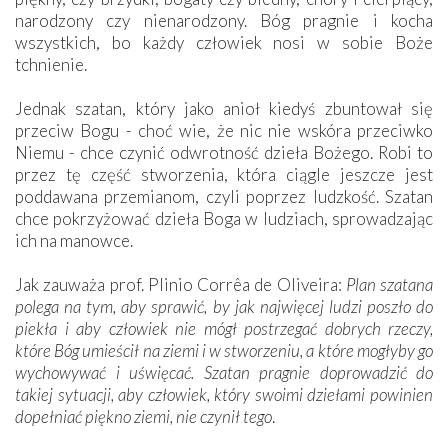
narodzony czy nienarodzony. Bóg pragnie i kocha
wszystkich, bo każdy człowiek nosi w sobie Boże
tchnienie.
Jednak szatan, który jako anioł kiedyś zbuntował się
przeciw Bogu - choć wie, że nic nie wskóra przeciwko
Niemu - chce czynić odwrotność dzieła Bożego. Robi to
przez tę część stworzenia, która ciągle jeszcze jest
poddawana przemianom, czyli poprzez ludzkość. Szatan
chce pokrzyżować dzieła Boga w ludziach, sprowadzając
ich na manowce.
Jak zauważa prof. Plinio Corrêa de Oliveira:
Plan szatana
polega na tym, aby sprawić, by jak najwięcej ludzi poszło do
piekła i aby człowiek nie mógł postrzegać dobrych rzeczy,
które Bóg umieścił na ziemi i w stworzeniu, a które mogłyby go
wychowywać i uświęcać. Szatan pragnie doprowadzić do
takiej sytuacji, aby człowiek, który swoimi dziełami powinien
dopełniać piękno ziemi, nie czynił tego
.