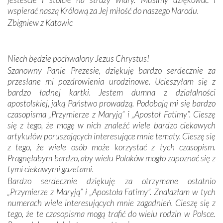
oddalone, w żaden sposób nie czuliśmy się obco.
wspierać naszą Królową za Jej miłość do naszego Narodu.
Sprawiła to oczywiście sama Matka Boża, ale też
Zbigniew z Katowic
kulturowa bliskość biorąca swój początek w naszej
wspólnej wierze. Podczas wyjazdów do historycznych
miejsc, które znalazły się na trasie naszej pielgrzymki,
Niech będzie pochwalony Jezus Chrystus!
mieliśmy okazję przekonać się, że Maryja swoją opieką
Szanowny Panie Prezesie, dziękuję bardzo serdecznie za
otacza nie tylko nasz naród, lecz wszystkie nacje, które
przesłane mi pozdrowienia urodzinowe. Ucieszyłam się z
się Jej ufnie oddają, a także każdą osobę, która zawierza
bardzo ładnej kartki. Jestem dumna z działalności
Jej siebie oraz swych bliskich.
apostolskiej, jaką Państwo prowadzą. Podobają mi się bardzo
czasopisma „Przymierze z Maryją” i „Apostoł Fatimy”. Cieszę
Dzieje Portugalii to również historia wierności Bogu i
się z tego, że mogę w nich znaleźć wiele bardzo ciekawych
odstępstw, także w życiu władców. Trudne momenty w
artykułów poruszających interesujące mnie tematy. Cieszę się
wymiarze tak osobistym, jak i zbiorowym, przypominają o
z tego, że wiele osób może korzystać z tych czasopism.
konieczności ciągłego zabiegania o własną duszę i o łaskę
Pragnęłabym bardzo, aby wielu Polaków mogło zapoznać się z
Opatrzności. Wierność przynosi pomyślność –
tymi ciekawymi gazetami.
przynajmniej w życiu duchowym. Odstępstwo owocuje
Bardzo serdecznie dziękuję za otrzymane ostatnio
nieszczęściem i śmiercią. Te uniwersalne prawdy
„Przymierze z Maryją” i „Apostoła Fatimy”. Znalazłam w tych
przychodziły na myśl, gdy słuchaliśmy opowieści
numerach wiele interesujących mnie zagadnień. Cieszę się z
przewodników o portugalskich monarchach i wodzach,
tego, że te czasopisma mogą trafić do wielu rodzin w Polsce.
zwycięskich bitwach i nieszczęśliwych losach grzesznych