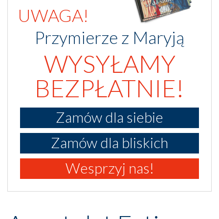
UWAGA!
Przymierze z Maryją
WYSYŁAMY
BEZPŁATNIE!
Zamów dla siebie
Zamów dla bliskich
Wesprzyj nas!