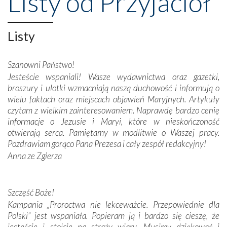
Listy od Przyjaciół
Opatrznościową pomoc w wygranej bitwie o
niepodległość kraju. Zachwyt budziła potężna, a zarazem
misterna architektura tych monumentalnych dzieł,
Listy
wspaniałe zdobienia, dbałość ich twórców o detale,
połączenie talentów z wytrwałością i pracowitością
Szanowni Państwo!
budowniczych.
Jesteście wspaniali! Wasze wydawnictwa oraz gazetki,
broszury i ulotki wzmacniają naszą duchowość i informują o
Podążyliśmy też śladami fatimskich wizjonerów – Łucji
wielu faktach oraz miejscach objawień Maryjnych. Artykuły
dos Santos oraz świętych Hiacynty i Franciszka Marto.
czytam z wielkim zainteresowaniem. Naprawdę bardzo cenię
Modliliśmy się przy ich grobach. Odprawiliśmy Drogę
informacje o Jezusie i Maryi, które w nieskończoność
Krzyżową w ich rodzinnych stronach, odwiedziliśmy
otwierają serca. Pamiętamy w modlitwie o Waszej pracy.
domy, w których żyli.
Pozdrawiam gorąco Pana Prezesa i cały zespół redakcyjny!
Anna ze Zgierza
W miejscu objawień Matki Bożej zapaliliśmy świece
przywiezione wraz z intencjami powierzonymi nam przez
Darczyńców w ramach akcji „Twoje światło w Fatimie”.
Podczas tej kilkudniowej wyprawy na każdym kroku
Szczęść Boże!
spotykaliśmy się z serdeczną otwartością
Kampania „Proroctwa nie lekceważcie. Przepowiednie dla
Portugalczyków. Podziwialiśmy ich ludową sztukę i
Polski” jest wspaniała. Popieram ją i bardzo się cieszę, że
zwyczaje. Mimo że nasze kraje są od siebie bardzo
jesteście i stoicie na straży wiary. Musimy dziękować i