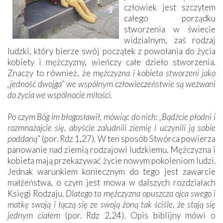
człowiek jest szczytem
całego porządku
stworzenia w świecie
widzialnym, zaś rodzaj
ludzki, który bierze swój początek z powołania do życia
kobiety i mężczyzny, wieńczy całe dzieło stworzenia.
Znaczy to również, że
mężczyzna i kobieta stworzeni jako
„jedność dwojga” we wspólnym człowieczeństwie są wezwani
do
życia we wspólnocie miłości.
Po czym Bóg im błogosławił, mówiąc do nich: „Bądźcie płodni i
rozmnażajcie się, abyście zaludnili ziemię i uczynili ją sobie
poddaną
” (por. Rdz 1,27)
.
W ten sposób Stwórca powierza
panowanie nad ziemią rodzajowi ludzkiemu. Mężczyzna i
kobieta mają przekazywać życie nowym pokoleniom ludzi.
Jednak warunkiem koniecznym do tego jest zawarcie
małżeństwa, o czym jest mowa w dalszych rozdziałach
Księgi Rodzaju.
Dlatego to mężczyzna opuszcza ojca swego i
matkę swoją i łączą się ze swoją żoną tak ściśle, że stają się
jednym ciałem
(por. Rdz 2,24). Opis biblijny mówi o