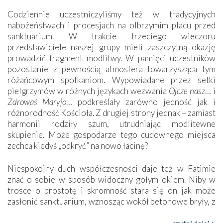
Codziennie uczestniczyliśmy też w tradycyjnych
nabożeństwach i procesjach na olbrzymim placu przed
sanktuarium. W trakcie trzeciego wieczoru
przedstawiciele naszej grupy mieli zaszczytną okazję
prowadzić fragment modlitwy. W pamięci uczestników
pozostanie z pewnością atmosfera towarzysząca tym
różańcowym spotkaniom. Wypowiadane przez setki
pielgrzymów w różnych językach wezwania
Ojcze nasz
… i
Zdrowaś Maryjo
… podkreślały zarówno jedność jak i
różnorodność Kościoła. Z drugiej strony jednak – zamiast
harmonii rodziły szum, utrudniając modlitewne
skupienie. Może gospodarze tego cudownego miejsca
zechcą kiedyś „odkryć” na nowo łacinę?
Niespokojny duch współczesności daje też w Fatimie
znać o sobie w sposób widoczny gołym okiem. Niby w
trosce o prostotę i skromność stara się on jak może
zasłonić sanktuarium, wznosząc wokół betonowe bryły, z
których niektóre nawet zostały poświęcone jako miejsca