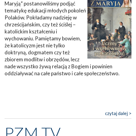
Maryją” postanowiliśmy podjąć
tematykę edukacji młodych pokoleń
Polaków. Pokładamy nadzieję w
chrześcijańskim, czy też ściślej –
katolickim kształceniu i
wychowaniu. Pamiętamy bowiem,
że katolicyzm jest nie tylko
doktryną, dogmatem czy też
zbiorem modlitw i obrzędów, lecz
nade wszystko żywą relacją z Bogiem i powinien
oddziaływać na całe państwo i całe społeczeństwo.
czytaj dalej >
PZM TV