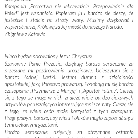
spotykaliśmy się z serdeczną otwartością
Kampania „Proroctwa nie lekceważcie. Przepowiednie dla
Portugalczyków. Podziwialiśmy ich ludową sztukę i
Polski” jest wspaniała. Popieram ją i bardzo się cieszę, że
zwyczaje. Mimo że nasze kraje są od siebie bardzo
jesteście i stoicie na straży wiary. Musimy dziękować i
oddalone, w żaden sposób nie czuliśmy się obco.
wspierać naszą Królową za Jej miłość do naszego Narodu.
Sprawiła to oczywiście sama Matka Boża, ale też
Zbigniew z Katowic
kulturowa bliskość biorąca swój początek w naszej
wspólnej wierze. Podczas wyjazdów do historycznych
miejsc, które znalazły się na trasie naszej pielgrzymki,
Niech będzie pochwalony Jezus Chrystus!
mieliśmy okazję przekonać się, że Maryja swoją opieką
Szanowny Panie Prezesie, dziękuję bardzo serdecznie za
otacza nie tylko nasz naród, lecz wszystkie nacje, które
przesłane mi pozdrowienia urodzinowe. Ucieszyłam się z
się Jej ufnie oddają, a także każdą osobę, która zawierza
bardzo ładnej kartki. Jestem dumna z działalności
Jej siebie oraz swych bliskich.
apostolskiej, jaką Państwo prowadzą. Podobają mi się bardzo
czasopisma „Przymierze z Maryją” i „Apostoł Fatimy”. Cieszę
Dzieje Portugalii to również historia wierności Bogu i
się z tego, że mogę w nich znaleźć wiele bardzo ciekawych
odstępstw, także w życiu władców. Trudne momenty w
artykułów poruszających interesujące mnie tematy. Cieszę się
wymiarze tak osobistym, jak i zbiorowym, przypominają o
z tego, że wiele osób może korzystać z tych czasopism.
konieczności ciągłego zabiegania o własną duszę i o łaskę
Pragnęłabym bardzo, aby wielu Polaków mogło zapoznać się z
Opatrzności. Wierność przynosi pomyślność –
tymi ciekawymi gazetami.
przynajmniej w życiu duchowym. Odstępstwo owocuje
Bardzo serdecznie dziękuję za otrzymane ostatnio
nieszczęściem i śmiercią. Te uniwersalne prawdy