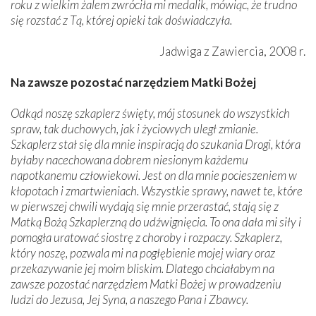
roku z wielkim żalem zwróciła mi medalik, mówiąc, że trudno
się rozstać z Tą, której opieki tak doświadczyła.
Jadwiga z Zawiercia, 2008 r.
Na zawsze pozostać narzędziem Matki Bożej
Odkąd noszę szkaplerz święty, mój stosunek do wszystkich
spraw, tak duchowych, jak i życiowych uległ zmianie.
Szkaplerz stał się dla mnie inspiracją do szukania Drogi, która
byłaby nacechowana dobrem niesionym każdemu
napotkanemu człowiekowi. Jest on dla mnie pocieszeniem w
kłopotach i zmartwieniach. Wszystkie sprawy, nawet te, które
w pierwszej chwili wydają się mnie przerastać, stają się z
Matką Bożą Szkaplerzną do udźwignięcia. To ona dała mi siły i
pomogła uratować siostrę z choroby i rozpaczy. Szkaplerz,
który noszę, pozwala mi na pogłębienie mojej wiary oraz
przekazywanie jej moim bliskim. Dlatego chciałabym na
zawsze pozostać narzędziem Matki Bożej w prowadzeniu
ludzi do Jezusa, Jej Syna, a naszego Pana i Zbawcy.