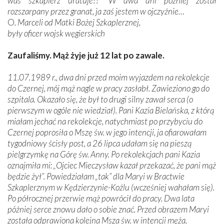
was szkaplerz uratuje?!” W dwa dni później został
rozszarpany przez granat, ja zaś jestem w ojczyźnie…
O
. Marceli od Matki Bożej Szkaplerznej,
były oficer wojsk węgierskich
Zaufaliśmy. Mąż żyje już 12 lat po zawale.
11.07.1989 r., dwa dni przed moim wyjazdem na rekolekcje
do Czernej, mój mąż nagle w pracy zasłabł. Zawieziono go do
szpitala. Okazało się, że był to drugi silny zawał serca (o
pierwszym w ogóle nie wiedział). Pani Kazia Bielańska, z którą
miałam jechać na rekolekcje, natychmiast po przybyciu do
Czernej poprosiła o Mszę św. w jego intencji, ja ofiarowałam
tygodniowy ścisły post, a 26 lipca udałam się na pieszą
pielgrzymkę na Górę św. Anny. Po rekolekcjach pani Kazia
oznajmiła mi: „Ojciec Mieczysław kazał przekazać, że pani mąż
będzie żył”. Powiedziałam „tak” dla Maryi w Bractwie
Szkaplerznym w Kędzierzynie-Koźlu (wcześniej wahałam się).
Po półrocznej przerwie mąż powrócił do pracy. Dwa lata
później serce znowu dało o sobie znać. Przed obrazem Maryi
została odprawiona kolejna Msza św. w intencji męża.