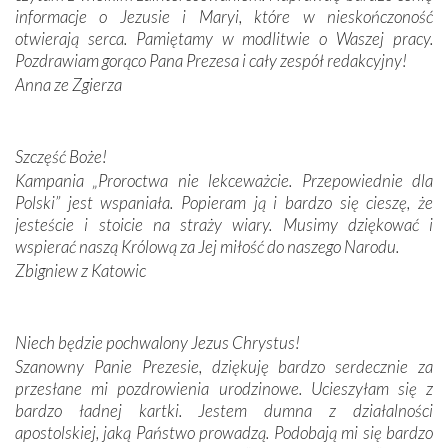
Modliliśmy się przy ich grobach. Odprawiliśmy Drogę
informacje o Jezusie i Maryi, które w nieskończoność
Krzyżową w ich rodzinnych stronach, odwiedziliśmy
otwierają serca. Pamiętamy w modlitwie o Waszej pracy.
domy, w których żyli.
Pozdrawiam gorąco Pana Prezesa i cały zespół redakcyjny!
Anna ze Zgierza
W miejscu objawień Matki Bożej zapaliliśmy świece
przywiezione wraz z intencjami powierzonymi nam przez
Darczyńców w ramach akcji „Twoje światło w Fatimie”.
Szczęść Boże!
Podczas tej kilkudniowej wyprawy na każdym kroku
Kampania „Proroctwa nie lekceważcie. Przepowiednie dla
spotykaliśmy się z serdeczną otwartością
Polski” jest wspaniała. Popieram ją i bardzo się cieszę, że
Portugalczyków. Podziwialiśmy ich ludową sztukę i
jesteście i stoicie na straży wiary. Musimy dziękować i
zwyczaje. Mimo że nasze kraje są od siebie bardzo
wspierać naszą Królową za Jej miłość do naszego Narodu.
oddalone, w żaden sposób nie czuliśmy się obco.
Zbigniew z Katowic
Sprawiła to oczywiście sama Matka Boża, ale też
kulturowa bliskość biorąca swój początek w naszej
wspólnej wierze. Podczas wyjazdów do historycznych
miejsc, które znalazły się na trasie naszej pielgrzymki,
Niech będzie pochwalony Jezus Chrystus!
mieliśmy okazję przekonać się, że Maryja swoją opieką
Szanowny Panie Prezesie, dziękuję bardzo serdecznie za
otacza nie tylko nasz naród, lecz wszystkie nacje, które
przesłane mi pozdrowienia urodzinowe. Ucieszyłam się z
się Jej ufnie oddają, a także każdą osobę, która zawierza
bardzo ładnej kartki. Jestem dumna z działalności
Jej siebie oraz swych bliskich.
apostolskiej, jaką Państwo prowadzą. Podobają mi się bardzo