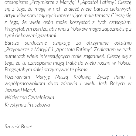
czasopisma „Przymierze z Maryją” i „Apostoł Fatimy”. Cieszę
Dzieje Portugalii to również historia wierności Bogu i
się z tego, że mogę w nich znaleźć wiele bardzo ciekawych
odstępstw, także w życiu władców. Trudne momenty w
artykułów poruszających interesujące mnie tematy. Cieszę się
wymiarze tak osobistym, jak i zbiorowym, przypominają o
z tego, że wiele osób może korzystać z tych czasopism.
konieczności ciągłego zabiegania o własną duszę i o łaskę
Pragnęłabym bardzo, aby wielu Polaków mogło zapoznać się z
Opatrzności. Wierność przynosi pomyślność –
tymi ciekawymi gazetami.
przynajmniej w życiu duchowym. Odstępstwo owocuje
Bardzo serdecznie dziękuję za otrzymane ostatnio
nieszczęściem i śmiercią. Te uniwersalne prawdy
„Przymierze z Maryją” i „Apostoła Fatimy”. Znalazłam w tych
przychodziły na myśl, gdy słuchaliśmy opowieści
numerach wiele interesujących mnie zagadnień. Cieszę się z
przewodników o portugalskich monarchach i wodzach,
tego, że te czasopisma mogą trafić do wielu rodzin w Polsce.
zwycięskich bitwach i nieszczęśliwych losach grzesznych
Pragnęłabym dalej otrzymywać te pisma.
kochanków.
Pozdrawiam Maryję Naszą Królową. Życzę Panu i
współpracownikom dużo zdrowia i wielu łask Bożych w
Byli tym razem pośród Apostołów Fatimy reprezentanci
Jezusie i Maryi.
każdego spośród żyjących pokoleń. Najmłodszy uczestnik
Wdzięczna Czytelniczka
liczył sobie 13 lat, zaś senior, pan Zdzisław – już 94.
–
Krystyna z Pruszkowa
Całe życie marzyłem, by tu przyjechać
– przyznał w
rozmowie.
Szczęść Boże!
Nasza pielgrzymka nie byłaby tak bogata w duchową treść
Bardzo dziękuję za przysyłanie mi „Przymierza z Maryją”. Jest
bez obecności duszpasterza – księdza Krzysztofa.