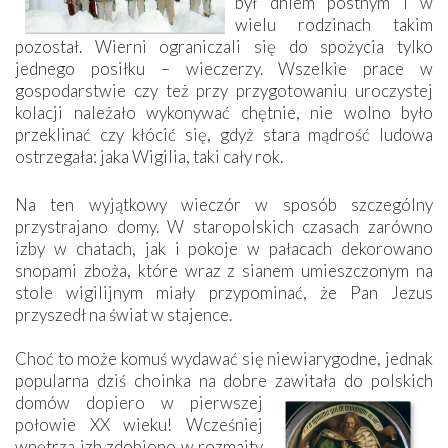
był dniem postnym i w
wielu rodzinach takim
pozostał. Wierni ograniczali się do spożycia tylko
jednego posiłku – wieczerzy. Wszelkie prace w
gospodarstwie czy też przy przygotowaniu uroczystej
kolacji należało wykonywać chętnie, nie wolno było
przeklinać czy kłócić się, gdyż stara mądrość ludowa
ostrzegała: jaka Wigilia, taki cały rok.
Na ten wyjątkowy wieczór w sposób szczególny
przystrajano domy. W staropolskich czasach zarówno
izby w chatach, jak i pokoje w pałacach dekorowano
snopami zboża, które wraz z sianem umieszczonym na
stole wigilijnym miały przypominać, że Pan Jezus
przyszedł na świat w stajence.
Choć to może komuś wydawać się niewiarygodne, jednak
popularna dziś choinka na dobre zawitała do
polskich
domów dopiero w pierwszej
połowie XX wieku! Wcześniej
wnętrza izb zdobiono w rozmaity