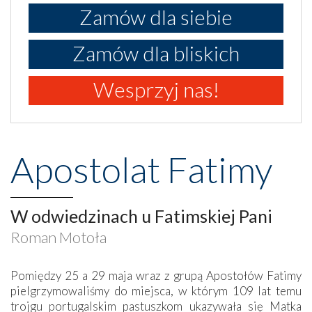
Zamów dla siebie
Zamów dla bliskich
Wesprzyj nas!
Apostolat Fatimy
W odwiedzinach u Fatimskiej Pani
Roman Motoła
Pomiędzy 25 a 29 maja wraz z grupą Apostołów Fatimy
pielgrzymowaliśmy do miejsca, w którym 109 lat temu
trojgu portugalskim pastuszkom ukazywała się Matka