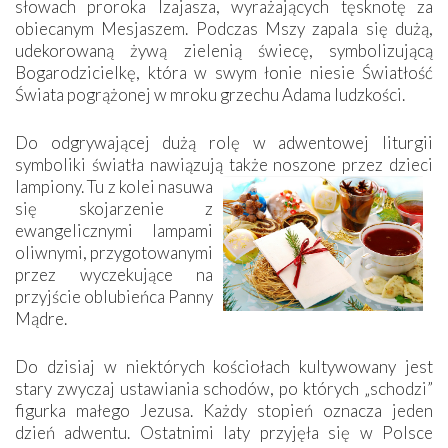
słowach proroka Izajasza, wyrażających tęsknotę za
obiecanym Mesjaszem. Podczas Mszy zapala się dużą,
udekorowaną żywą zielenią świecę, symbolizującą
Bogarodzicielkę, która w swym łonie niesie Światłość
Świata pogrążonej w mroku grzechu Adama ludzkości.
Do odgrywającej dużą rolę w adwentowej liturgii
symboliki światła nawiązują także noszone przez dzieci
lampiony. Tu z kolei nasuwa
się skojarzenie z
ewangelicznymi lampami
oliwnymi, przygotowanymi
przez wyczekujące na
przyjście oblubieńca Panny
Mądre.
Do dzisiaj w niektórych kościołach kultywowany jest
stary zwyczaj ustawiania schodów, po których „schodzi”
figurka małego Jezusa. Każdy stopień oznacza jeden
dzień adwentu. Ostatnimi laty przyjęła się w Polsce