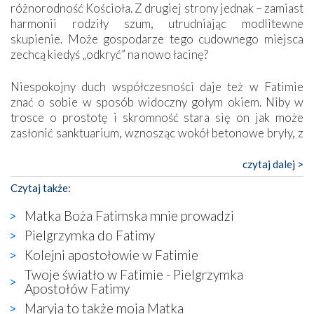
różnorodność Kościoła. Z drugiej strony jednak – zamiast
harmonii rodziły szum, utrudniając modlitewne
skupienie. Może gospodarze tego cudownego miejsca
zechcą kiedyś „odkryć” na nowo łacinę?
Niespokojny duch współczesności daje też w Fatimie
znać o sobie w sposób widoczny gołym okiem. Niby w
trosce o prostotę i skromność stara się on jak może
zasłonić sanktuarium, wznosząc wokół betonowe bryły, z
których niektóre nawet zostały poświęcone jako miejsca
katolickiego kultu. Tylko co wspólnego z żywą,
czytaj dalej >
autentyczną wiarą mogą mieć płaskie, szare bunkry albo
Czytaj także:
kaplice, w których Tabernakulum przypomina bardziej
skrzynkę na narzędzia? Albo co powiedzieć o ustawionym
Matka Boża Fatimska mnie prowadzi
tuż przy nowej bazylice wielkim krzyżu, na którym
Pielgrzymka do Fatimy
zamiast Chrystusa umieszczono dziwaczną postać jakby
Kolejni apostołowie w Fatimie
wyjętą ze starożytnych hieroglifów? W kulturowym
kontekście naszych czasów to raczej karykatura niż godny
Twoje światło w Fatimie - Pielgrzymka
wizerunek Zbawiciela…
Apostołów Fatimy
Zatem nawet w bezpośrednim otoczeniu sanktuarium
Maryja to także moja Matka