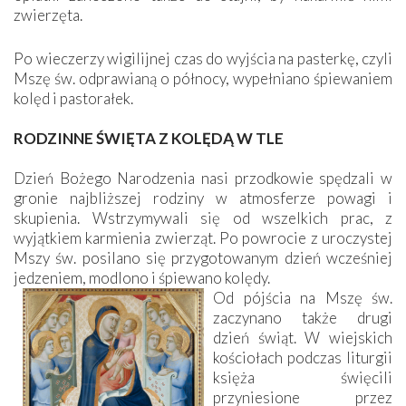
zwierzęta.
Po wieczerzy wigilijnej czas do wyjścia na pasterkę, czyli
Mszę św. odprawianą o północy, wypełniano śpiewaniem
kolęd i pastorałek.
RODZINNE ŚWIĘTA Z KOLĘDĄ W TLE
Dzień Bożego Narodzenia nasi przodkowie spędzali w
gronie najbliższej rodziny w atmosferze powagi i
skupienia. Wstrzymywali się od wszelkich prac, z
wyjątkiem karmienia zwierząt. Po powrocie z uroczystej
Mszy św. posilano się przygotowanym dzień wcześniej
jedzeniem, modlono i śpiewano kolędy.
Od pójścia na Mszę św.
zaczynano także drugi
dzień świąt. W wiejskich
kościołach podczas liturgii
księża święcili
przyniesione przez