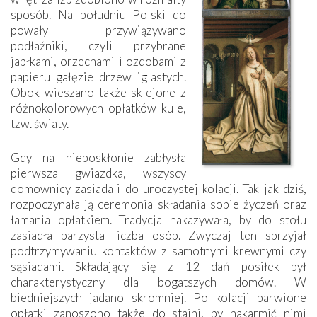
sposób. Na południu Polski do
powały przywiązywano
podłaźniki, czyli przybrane
jabłkami, orzechami i ozdobami z
papieru gałęzie drzew iglastych.
Obok wieszano także sklejone z
różnokolorowych opłatków kule,
tzw. światy.
Gdy na nieboskłonie zabłysła
pierwsza gwiazdka, wszyscy
domownicy zasiadali do uroczystej kolacji. Tak jak dziś,
rozpoczynała ją ceremonia składania sobie życzeń oraz
łamania opłatkiem. Tradycja nakazywała, by do stołu
zasiadła parzysta liczba osób. Zwyczaj ten sprzyjał
podtrzymywaniu kontaktów z samotnymi krewnymi czy
sąsiadami. Składający się z 12 dań posiłek był
charakterystyczny dla bogatszych domów. W
biedniejszych jadano skromniej. Po kolacji barwione
opłatki zanoszono także do stajni, by nakarmić nimi