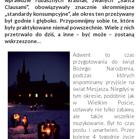
wprawdzie rubasznych krasnali, zwanych „Santa
Clausami”, obowiązywały znacznie skromniejsze
„standardy konsumpcyjne”, ale okres ten przeżywany
był godnie i głęboko. Przypomnijmy sobie te, które
były praktykowane niemal powszechnie. Wiele z nich
przetrwało do dziś, a inne – być może – zostaną
wskrzeszone…
Adwent to czas
przygotowania do świąt
Bożego Narodzenia,
podczas których
wspominamy przyjście na
świat Mesjasza. Niegdyś w
tym okresie, podobnie jak
w Wielkim Poście,
ustawały nie tylko zabawy,
ale także wszelkie
muzykowanie. Był to czas
postu i umartwień. Przez
kolejne 4 tygodnie życie