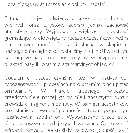
Boża, niosąc światu przesłanie pokuty i nadziei.
Fatima, choć jest odwiedzana przez bardzo licznych
wiernych oraz turystów, zdołała jednak zachować
atmosferę ciszy. Wyjąwszy największe uroczystości
gromadzące wielotysięczne rzesze uczestników, można
tam zarówno modlić się, jak i słuchać w skupieniu.
Każdego dnia chętnie korzystaliśmy z tej możliwości tym
bardziej, że nasz hotel położony był w bezpośredniej
bliskości bazyliki oraz miejsca Maryjnych objawień.
Codziennie uczestniczyliśmy też w tradycyjnych
nabożeństwach i procesjach na olbrzymim placu przed
sanktuarium. W trakcie trzeciego wieczoru
przedstawiciele naszej grupy mieli zaszczytną okazję
prowadzić fragment modlitwy. W pamięci uczestników
pozostanie z pewnością atmosfera towarzysząca tym
różańcowym spotkaniom. Wypowiadane przez setki
pielgrzymów w różnych językach wezwania
Ojcze nasz
… i
Zdrowaś Maryjo
… podkreślały zarówno jedność jak i