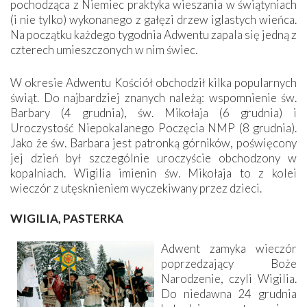
pochodząca z Niemiec praktyka wieszania w świątyniach
(i nie tylko) wykonanego z gałęzi drzew iglastych wieńca.
Na początku każdego tygodnia Adwentu zapala się jedną z
czterech umieszczonych w nim świec.
W okresie Adwentu Kościół obchodził kilka popularnych
świąt. Do najbardziej znanych należą: wspomnienie św.
Barbary (4 grudnia), św. Mikołaja (6 grudnia) i
Uroczystość Niepokalanego Poczęcia NMP (8 grudnia).
Jako że św. Barbara jest patronką górników, poświęcony
jej dzień był szczególnie uroczyście obchodzony w
kopalniach. Wigilia imienin św. Mikołaja to z kolei
wieczór z utęsknieniem wyczekiwany przez dzieci.
WIGILIA, PASTERKA
Adwent zamyka wieczór
poprzedzający Boże
Narodzenie, czyli Wigilia.
Do niedawna 24 grudnia