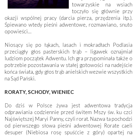
towarzyskie na wsiach
toczyło się głównie przy
okazji wspólnej pracy (darcia pierza, przędzenia itp.).
Śpiewano wtedy pieśni adwentowe, rozmawiano, snuto
opowieści…
Niosący się po łąkach, lasach i mokradłach Podlasia
przeciągły głos pasterskich trąb – ligawek oznajmiał
ludziom początek Adwentu. Ich gra przypominała także o
potrzebie pozostawania w stałej gotowości na nadejście
końca świata, gdy głos trąb anielskich wezwie wszystkich
na Sąd Pański.
RORATY, SCHODY, WIENIEC
Do dziś w Polsce żywa jest adwentowa tradycja
odprawiania codziennie przed świtem Mszy św. ku czci
Najświętszej Maryi Panny, czyli rorat. Nazwa ta pochodzi
od pierwszego słowa pieśni adwentowej Rorate caeli
desuper (Niebiosa rosę spuśćcie z góry) opartej na