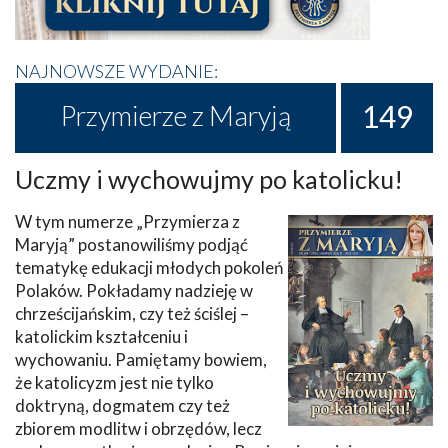
NAJNOWSZE WYDANIE:
149
Przymierze z Maryją
Uczmy i wychowujmy po katolicku!
W tym numerze „Przymierza z
Maryją” postanowiliśmy podjąć
tematykę edukacji młodych pokoleń
Polaków. Pokładamy nadzieję w
chrześcijańskim, czy też ściślej –
katolickim kształceniu i
wychowaniu. Pamiętamy bowiem,
że katolicyzm jest nie tylko
doktryną, dogmatem czy też
zbiorem modlitw i obrzędów, lecz