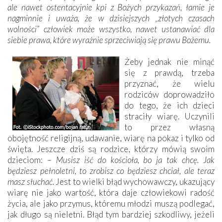
ale nawet ostentacyjnie kpi z Bożych przykazań, łamie je
nagminnie i uważa, że w dzisiejszych „złotych czasach
wolności” człowiek może wszystko, nawet ustanawiać dla
siebie prawa, które wyraźnie sprzeciwiają się prawu Bożemu.
Żeby jednak nie minąć
się z prawdą, trzeba
przyznać, że wielu
rodziców doprowadziło
do tego, że ich dzieci
straciły wiarę. Uczynili
to przez własną
obojętność religijną, udawanie, wiarę na pokaz i tylko od
święta. Jeszcze dziś są rodzice, którzy mówią swoim
dzieciom: –
Musisz iść do kościoła, bo ja tak chcę. Jak
będziesz pełnoletni, to zrobisz co będziesz chciał, ale teraz
masz słuchać
. Jest to wielki błąd wychowawczy, ukazujący
wiarę nie jako wartość, która daje człowiekowi radość
życia, ale jako przymus, któremu młodzi muszą podlegać,
jak długo są nieletni. Błąd tym bardziej szkodliwy, jeżeli