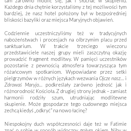
tam zarówno modlić się, jak i słuchać w skupieniu.
Każdego dnia chętnie korzystaliśmy z tej możliwości tym
bardziej, że nasz hotel położony był w bezpośredniej
bliskości bazyliki oraz miejsca Maryjnych objawień.
Codziennie uczestniczyliśmy też w tradycyjnych
nabożeństwach i procesjach na olbrzymim placu przed
sanktuarium. W trakcie trzeciego wieczoru
przedstawiciele naszej grupy mieli zaszczytną okazję
prowadzić fragment modlitwy. W pamięci uczestników
pozostanie z pewnością atmosfera towarzysząca tym
różańcowym spotkaniom. Wypowiadane przez setki
pielgrzymów w różnych językach wezwania
Ojcze nasz
… i
Zdrowaś Maryjo
… podkreślały zarówno jedność jak i
różnorodność Kościoła. Z drugiej strony jednak – zamiast
harmonii rodziły szum, utrudniając modlitewne
skupienie. Może gospodarze tego cudownego miejsca
zechcą kiedyś „odkryć” na nowo łacinę?
Niespokojny duch współczesności daje też w Fatimie
znać o sobie w sposób widoczny gołym okiem. Niby w