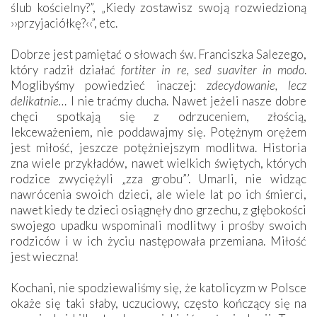
ślub kościelny?”, „Kiedy zostawisz swoją rozwiedzioną
››przyjaciółkę?‹‹”, etc.
Dobrze jest pamiętać o słowach św. Franciszka Salezego,
który radził działać
fortiter in re, sed suaviter in modo
.
Moglibyśmy powiedzieć inaczej:
zdecydowanie, lecz
delikatnie…
I nie traćmy ducha. Nawet jeżeli nasze dobre
chęci spotkają się z odrzuceniem, złością,
lekceważeniem, nie poddawajmy się. Potężnym orężem
jest miłość, jeszcze potężniejszym modlitwa. Historia
zna wiele przykładów, nawet wielkich świętych, których
rodzice zwyciężyli „zza grobu”’. Umarli, nie widząc
nawrócenia swoich dzieci, ale wiele lat po ich śmierci,
nawet kiedy te dzieci osiągnęły dno grzechu, z głębokości
swojego upadku wspominali modlitwy i prośby swoich
rodziców i w ich życiu następowała przemiana. Miłość
jest wieczna!
Kochani, nie spodziewaliśmy się, że katolicyzm w Polsce
okaże się taki słaby, uczuciowy, często kończący się na