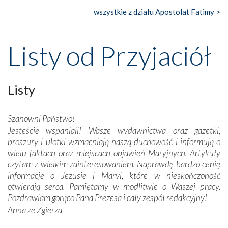
Nasze pielgrzymkowe wyprawy, których celem były
wszystkie z działu Apostolat Fatimy >
wspaniałe klasztory w miasteczku Alcobaça czy w Batalhi,
przeniosły nas do czasów, gdy świątynie bez wątpienia
wznoszono na chwałę Bożą, na przykład – w podzięce za
Listy od Przyjaciół
Opatrznościową pomoc w wygranej bitwie o
niepodległość kraju. Zachwyt budziła potężna, a zarazem
misterna architektura tych monumentalnych dzieł,
wspaniałe zdobienia, dbałość ich twórców o detale,
Listy
połączenie talentów z wytrwałością i pracowitością
budowniczych.
Szanowni Państwo!
Jesteście wspaniali! Wasze wydawnictwa oraz gazetki,
Podążyliśmy też śladami fatimskich wizjonerów – Łucji
broszury i ulotki wzmacniają naszą duchowość i informują o
dos Santos oraz świętych Hiacynty i Franciszka Marto.
wielu faktach oraz miejscach objawień Maryjnych. Artykuły
Modliliśmy się przy ich grobach. Odprawiliśmy Drogę
czytam z wielkim zainteresowaniem. Naprawdę bardzo cenię
Krzyżową w ich rodzinnych stronach, odwiedziliśmy
informacje o Jezusie i Maryi, które w nieskończoność
domy, w których żyli.
otwierają serca. Pamiętamy w modlitwie o Waszej pracy.
Pozdrawiam gorąco Pana Prezesa i cały zespół redakcyjny!
W miejscu objawień Matki Bożej zapaliliśmy świece
Anna ze Zgierza
przywiezione wraz z intencjami powierzonymi nam przez
Darczyńców w ramach akcji „Twoje światło w Fatimie”.