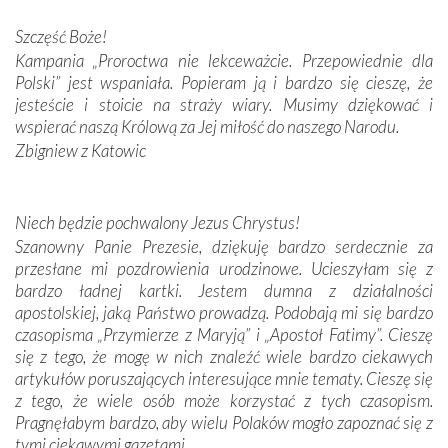
Podczas tej kilkudniowej wyprawy na każdym kroku
spotykaliśmy się z serdeczną otwartością
Szczęść Boże!
Portugalczyków. Podziwialiśmy ich ludową sztukę i
Kampania „Proroctwa nie lekceważcie. Przepowiednie dla
zwyczaje. Mimo że nasze kraje są od siebie bardzo
Polski” jest wspaniała. Popieram ją i bardzo się cieszę, że
oddalone, w żaden sposób nie czuliśmy się obco.
jesteście i stoicie na straży wiary. Musimy dziękować i
Sprawiła to oczywiście sama Matka Boża, ale też
wspierać naszą Królową za Jej miłość do naszego Narodu.
kulturowa bliskość biorąca swój początek w naszej
Zbigniew z Katowic
wspólnej wierze. Podczas wyjazdów do historycznych
miejsc, które znalazły się na trasie naszej pielgrzymki,
mieliśmy okazję przekonać się, że Maryja swoją opieką
Niech będzie pochwalony Jezus Chrystus!
otacza nie tylko nasz naród, lecz wszystkie nacje, które
Szanowny Panie Prezesie, dziękuję bardzo serdecznie za
się Jej ufnie oddają, a także każdą osobę, która zawierza
przesłane mi pozdrowienia urodzinowe. Ucieszyłam się z
Jej siebie oraz swych bliskich.
bardzo ładnej kartki. Jestem dumna z działalności
apostolskiej, jaką Państwo prowadzą. Podobają mi się bardzo
Dzieje Portugalii to również historia wierności Bogu i
czasopisma „Przymierze z Maryją” i „Apostoł Fatimy”. Cieszę
odstępstw, także w życiu władców. Trudne momenty w
się z tego, że mogę w nich znaleźć wiele bardzo ciekawych
wymiarze tak osobistym, jak i zbiorowym, przypominają o
artykułów poruszających interesujące mnie tematy. Cieszę się
konieczności ciągłego zabiegania o własną duszę i o łaskę
z tego, że wiele osób może korzystać z tych czasopism.
Opatrzności. Wierność przynosi pomyślność –
Pragnęłabym bardzo, aby wielu Polaków mogło zapoznać się z
przynajmniej w życiu duchowym. Odstępstwo owocuje
tymi ciekawymi gazetami.