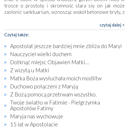
trosce o prostotę i skromność stara się on jak może
zasłonić sanktuarium, wznosząc wokół betonowe bryły, z
których niektóre nawet zostały poświęcone jako miejsca
katolickiego kultu. Tylko co wspólnego z żywą,
czytaj dalej >
autentyczną wiarą mogą mieć płaskie, szare bunkry albo
Czytaj także:
kaplice, w których Tabernakulum przypomina bardziej
skrzynkę na narzędzia? Albo co powiedzieć o ustawionym
Apostolat jeszcze bardziej mnie zbliża do Maryi
tuż przy nowej bazylice wielkim krzyżu, na którym
Nauczyciel wielki duchem
zamiast Chrystusa umieszczono dziwaczną postać jakby
Dotknąć miejsc Objawień Matki…
wyjętą ze starożytnych hieroglifów? W kulturowym
kontekście naszych czasów to raczej karykatura niż godny
Z wizytą u Matki
wizerunek Zbawiciela…
Matka Boża wysłuchała moich modlitw
Zatem nawet w bezpośrednim otoczeniu sanktuarium
Duchowo połączeni z Maryją
naocznie przekonaliśmy się, że wewnątrz Kościoła toczy
Z Bożą pomocą przetrwam wszystko.
się ogromna walka o kształt katolicyzmu i o serca
wierzących. Do czego to zmaganie może prowadzić,
Twoje światło w Fatimie - Pielgrzymka
widzieliśmy w urokliwym, niewielkim mieście Obidos,
Apostołów Fatimy
gdzie w miejscu dawnego kościoła działa dzisiaj…
Maryja nas wychowuje
księgarnia.
15 lat w Apostolacie