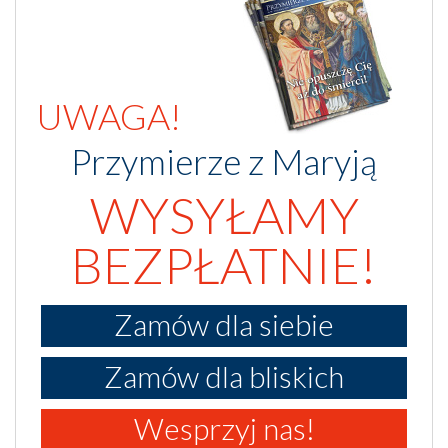
UWAGA!
Przymierze z Maryją
WYSYŁAMY
BEZPŁATNIE!
Zamów dla siebie
Zamów dla bliskich
Wesprzyj nas!