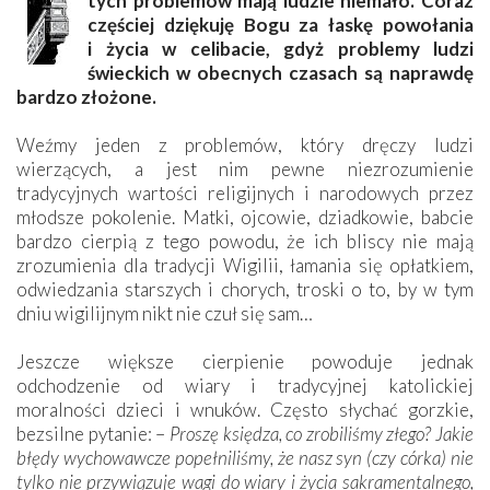
tych problemów mają ludzie niemało. Coraz
częściej dziękuję Bogu za łaskę powołania
i życia w celibacie, gdyż problemy ludzi
świeckich w obecnych czasach są naprawdę
bardzo złożone.
Weźmy jeden z problemów, który dręczy ludzi
wierzących, a jest nim pewne niezrozumienie
tradycyjnych wartości religijnych i narodowych przez
młodsze pokolenie. Matki, ojcowie, dziadkowie, babcie
bardzo cierpią z tego powodu, że ich bliscy nie mają
zrozumienia dla tradycji Wigilii, łamania się opłatkiem,
odwiedzania starszych i chorych, troski o to, by w tym
dniu wigilijnym nikt nie czuł się sam…
Jeszcze większe cierpienie powoduje jednak
odchodzenie od wiary i tradycyjnej katolickiej
moralności dzieci i wnuków. Często słychać gorzkie,
bezsilne pytanie: –
Proszę księdza, co zrobiliśmy złego? Jakie
błędy wychowawcze popełniliśmy, że nasz syn (czy córka) nie
tylko nie przywiązuje wagi do wiary i życia sakramentalnego,