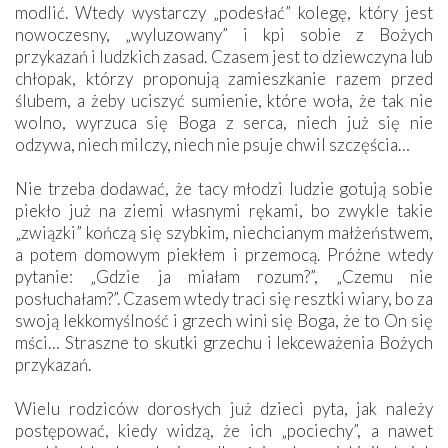
modlić. Wtedy wystarczy „podesłać” kolegę, który jest
nowoczesny, „wyluzowany” i kpi sobie z Bożych
przykazań i ludzkich zasad. Czasem jest to dziewczyna lub
chłopak, którzy proponują zamieszkanie razem przed
ślubem, a żeby uciszyć sumienie, które woła, że tak nie
wolno, wyrzuca się Boga z serca, niech już się nie
odzywa, niech milczy, niech nie psuje chwil szczęścia…
Nie trzeba dodawać, że tacy młodzi ludzie gotują sobie
piekło już na ziemi własnymi rękami, bo zwykle takie
„związki” kończą się szybkim, niechcianym małżeństwem,
a potem domowym piekłem i przemocą. Próżne wtedy
pytanie: „Gdzie ja miałam rozum?”, „Czemu nie
posłuchałam?”. Czasem wtedy traci się resztki wiary, bo za
swoją lekkomyślność i grzech wini się Boga, że to On się
mści… Straszne to skutki grzechu i lekceważenia Bożych
przykazań.
Wielu rodziców dorosłych już dzieci pyta, jak należy
postępować, kiedy widzą, że ich „pociechy”, a nawet