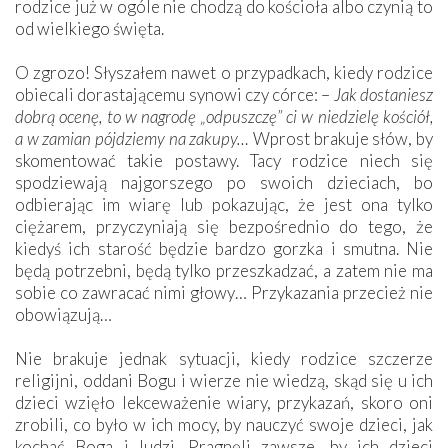
rodzice już w ogóle nie chodzą do kościoła albo czynią to
od wielkiego święta.
O zgrozo! Słyszałem nawet o przypadkach, kiedy rodzice
obiecali dorastającemu synowi czy córce: –
Jak dostaniesz
dobrą ocenę, to w nagrodę „odpuszczę” ci w niedzielę kościół,
a w zamian pójdziemy na zakupy…
Wprost brakuje słów, by
skomentować takie postawy. Tacy rodzice niech się
spodziewają najgorszego po swoich dzieciach, bo
odbierając im wiarę lub pokazując, że jest ona tylko
ciężarem, przyczyniają się bezpośrednio do tego, że
kiedyś ich starość będzie bardzo gorzka i smutna. Nie
będą potrzebni, będą tylko przeszkadzać, a zatem nie ma
sobie co zawracać nimi głowy… Przykazania przecież nie
obowiązują…
Nie brakuje jednak sytuacji, kiedy rodzice szczerze
religijni, oddani Bogu i wierze nie wiedzą, skąd się u ich
dzieci wzięło lekceważenie wiary, przykazań, skoro oni
zrobili, co było w ich mocy, by nauczyć swoje dzieci, jak
kochać Boga i ludzi. Pragnęli zawsze, by ich dzieci