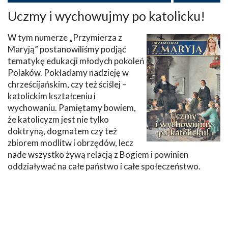
Uczmy i wychowujmy po katolicku!
W tym numerze „Przymierza z
Maryją” postanowiliśmy podjąć
tematykę edukacji młodych pokoleń
Polaków. Pokładamy nadzieję w
chrześcijańskim, czy też ściślej –
katolickim kształceniu i
wychowaniu. Pamiętamy bowiem,
że katolicyzm jest nie tylko
doktryną, dogmatem czy też
zbiorem modlitw i obrzędów, lecz
nade wszystko żywą relacją z Bogiem i powinien
oddziaływać na całe państwo i całe społeczeństwo.