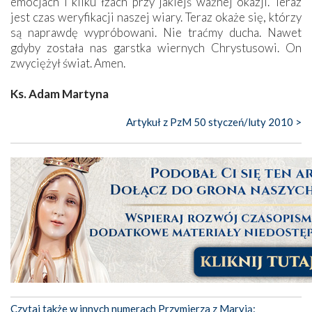
emocjach i kilku łzach przy jakiejś ważnej okazji. Teraz
jest czas weryfikacji naszej wiary. Teraz okaże się, którzy
są naprawdę wypróbowani. Nie traćmy ducha. Nawet
gdyby została nas garstka wiernych Chrystusowi. On
zwyciężył świat. Amen.
Ks. Adam Martyna
Artykuł z PzM 50 styczeń/luty 2010 >
Czytaj także w innych numerach Przymierza z Maryją: