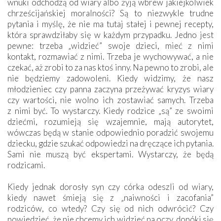
wnuki odchodzą od wiary albo żyją wbrew jakiejkolwiek
chrześcijańskiej moralności? Są to niezwykle trudne
pytania i myślę, że nie ma tutaj stałej i pewnej recepty,
która sprawdziłaby się w każdym przypadku. Jedno jest
pewne: trzeba „widzieć” swoje dzieci, mieć z nimi
kontakt, rozmawiać z nimi. Trzeba je wychowywać, a nie
czekać, aż zrobi to za nas ktoś inny. Na pewno to zrobi, ale
nie będziemy zadowoleni. Kiedy widzimy, że nasz
młodzieniec czy panna zaczyna przeżywać kryzys wiary
czy wartości, nie wolno ich zostawiać samych. Trzeba
z nimi być. To wystarczy. Kiedy rodzice „są” ze swoimi
dziećmi, rozumieją się wzajemnie, mają autorytet,
wówczas będą w stanie odpowiednio poradzić swojemu
dziecku, gdzie szukać odpowiedzi na dręczące ich pytania.
Sami nie muszą być ekspertami. Wystarczy, że będą
rodzicami.
Kiedy jednak dorosły syn czy córka odeszli od wiary,
kiedy nawet śmieją się z „naiwności i zacofania”
rodziców, co wtedy? Czy się od nich odwrócić? Czy
powiedzieć, że nie chcemy ich widzieć na oczy, dopóki się