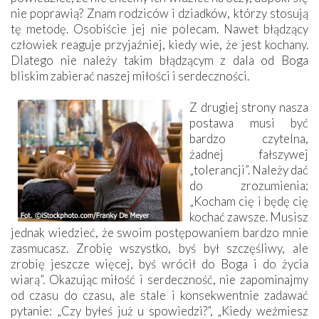
nie poprawią? Znam rodziców i dziadków, którzy stosują
tę metodę. Osobiście jej nie polecam. Nawet błądzący
człowiek reaguje przyjaźniej, kiedy wie, że jest kochany.
Dlatego nie należy takim błądzącym z dala od Boga
bliskim zabierać naszej miłości i serdeczności.
Z drugiej strony nasza
postawa musi być
bardzo czytelna,
żadnej fałszywej
„tolerancji”. Należy dać
do zrozumienia:
„Kocham cię i będę cię
kochać zawsze. Musisz
jednak wiedzieć, że swoim postępowaniem bardzo mnie
zasmucasz. Zrobię wszystko, byś był szczęśliwy, ale
zrobię jeszcze więcej, byś wrócił do Boga i do życia
wiarą”. Okazując miłość i serdeczność, nie zapominajmy
od czasu do czasu, ale stale i konsekwentnie zadawać
pytanie: „Czy byłeś już u spowiedzi?”, „Kiedy weźmiesz