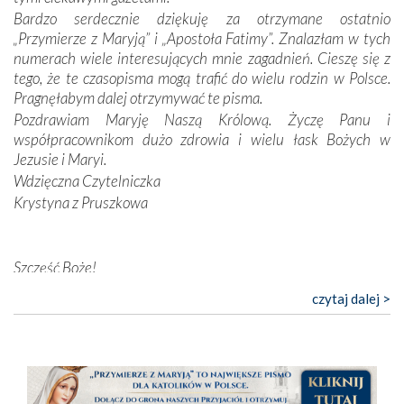
nieszczęściem i śmiercią. Te uniwersalne prawdy
Bardzo serdecznie dziękuję za otrzymane ostatnio
przychodziły na myśl, gdy słuchaliśmy opowieści
„Przymierze z Maryją” i „Apostoła Fatimy”. Znalazłam w tych
przewodników o portugalskich monarchach i wodzach,
numerach wiele interesujących mnie zagadnień. Cieszę się z
zwycięskich bitwach i nieszczęśliwych losach grzesznych
tego, że te czasopisma mogą trafić do wielu rodzin w Polsce.
kochanków.
Pragnęłabym dalej otrzymywać te pisma.
Pozdrawiam Maryję Naszą Królową. Życzę Panu i
Byli tym razem pośród Apostołów Fatimy reprezentanci
współpracownikom dużo zdrowia i wielu łask Bożych w
każdego spośród żyjących pokoleń. Najmłodszy uczestnik
Jezusie i Maryi.
liczył sobie 13 lat, zaś senior, pan Zdzisław – już 94.
–
Wdzięczna Czytelniczka
Całe życie marzyłem, by tu przyjechać
– przyznał w
Krystyna z Pruszkowa
rozmowie.
Nasza pielgrzymka nie byłaby tak bogata w duchową treść
Szczęść Boże!
bez obecności duszpasterza – księdza Krzysztofa.
Oprócz zapewnienia nam możliwości codziennego
Bardzo dziękuję za przysyłanie mi „Przymierza z Maryją”. Jest
czytaj dalej >
wysłuchania Mszy Świętej, dawał on wyrazy swej
to pismo, które bardzo sobie cenię i szanuję. Redagujecie
niezwykłej czci dla Matki Bożej śpiewem
Godzinek
i
ciekawe artykuły. Zawsze czekam na nowe numery i pragnę
pięknych pieśni.
poinformować, że zawsze będę Was wspierać. Niech Pan Bóg
nas prowadzi!
Każdy z nas przywiózł Matce Bożej bagaż własnych
Barbara