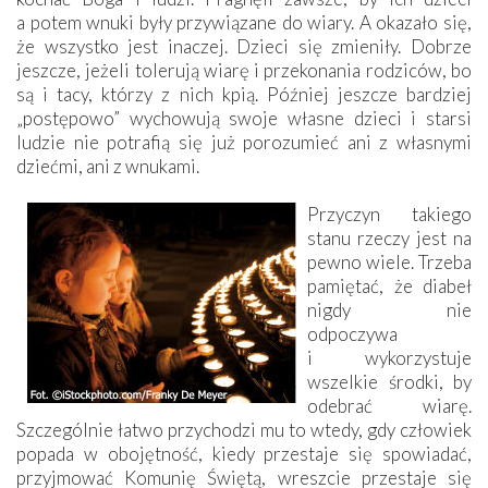
a potem wnuki były przywiązane do wiary. A okazało się,
że wszystko jest inaczej. Dzieci się zmieniły. Dobrze
jeszcze, jeżeli tolerują wiarę i przekonania rodziców, bo
są i tacy, którzy z nich kpią. Później jeszcze bardziej
„postępowo” wychowują swoje własne dzieci i starsi
ludzie nie potrafią się już porozumieć ani z własnymi
dziećmi, ani z wnukami.
Przyczyn takiego
stanu rzeczy jest na
pewno wiele. Trzeba
pamiętać, że diabeł
nigdy nie
odpoczywa
i wykorzystuje
wszelkie środki, by
odebrać wiarę.
Szczególnie łatwo przychodzi mu to wtedy, gdy człowiek
popada w obojętność, kiedy przestaje się spowiadać,
przyjmować Komunię Świętą, wreszcie przestaje się