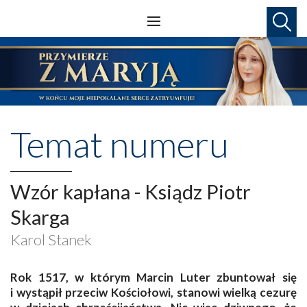
Temat numeru
Wzór kapłana - Ksiądz Piotr
Skarga
Karol Stanek
R
ok 1517, w którym Marcin Luter zbuntował się
i wystąpił przeciw Kościołowi, stanowi wielką cezurę