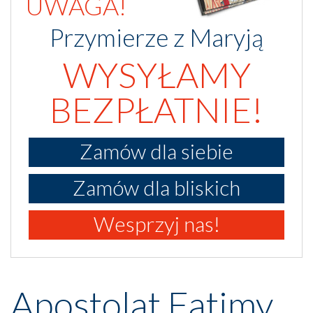
UWAGA!
Przymierze z Maryją
WYSYŁAMY
BEZPŁATNIE!
Zamów dla siebie
Zamów dla bliskich
Wesprzyj nas!
Apostolat Fatimy