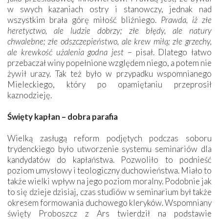
w swych kazaniach ostry i stanowczy, jednak nad
wszystkim brała górę miłość bliźniego.
Prawda, iż złe
heretyctwo, ale ludzie dobrzy; złe błędy, ale natury
chwalebne; złe odszczepieństwo, ale krew miłą; złe grzechy,
ale krewkość użalenia godna jest
– pisał. Dlatego łatwo
przebaczał winy popełnione względem niego, a potem nie
żywił urazy. Tak też było w przypadku wspomnianego
Mieleckiego, który po opamiętaniu przeprosił
kaznodzieję.
Święty kapłan – dobra parafia
Wielką zasługą reform podjętych podczas soboru
trydenckiego było utworzenie systemu seminariów dla
kandydatów do kapłaństwa. Pozwoliło to podnieść
poziom umysłowy i teologiczny duchowieństwa. Miało to
także wielki wpływ na jego poziom moralny. Podobnie jak
to się dzieje dzisiaj, czas studiów w seminarium był także
okresem formowania duchowego kleryków. Wspomniany
święty Proboszcz z Ars twierdził na podstawie