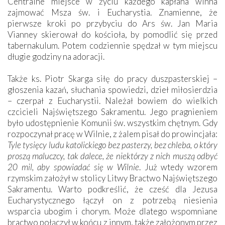
Centralne miejsce w życiu każdego kapłana winna
zajmować Msza św. i Eucharystia. Znamienne, że
pierwsze kroki po przybyciu do Ars św. Jan Maria
Vianney skierował do kościoła, by pomodlić się przed
tabernakulum. Potem codziennie spędzał w tym miejscu
długie godziny na adoracji.
Także ks. Piotr Skarga siłę do pracy duszpasterskiej –
głoszenia kazań, słuchania spowiedzi, dzieł miłosierdzia
– czerpał z Eucharystii. Należał bowiem do wielkich
czcicieli Najświętszego Sakramentu. Jego pragnieniem
było udostępnienie Komunii św. wszystkim chętnym. Gdy
rozpoczynał pracę w Wilnie, z żalem pisał do prowincjała:
Tyle tysięcy ludu katolickiego bez pasterzy, bez chleba, o który
proszą maluczcy, tak dalece, że niektórzy z nich muszą odbyć
20 mil, aby spowiadać się w Wilnie
. Już wtedy wzorem
rzymskim założył w stolicy Litwy Bractwo Najświętszego
Sakramentu. Warto podkreślić, że cześć dla Jezusa
Eucharystycznego łączył on z potrzebą niesienia
wsparcia ubogim i chorym. Może dlatego wspomniane
bractwo połączył w końcu z innym, także założonym przez