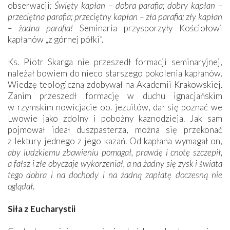
obserwacji
: Święty kapłan – dobra parafia; dobry kapłan –
przeciętna parafia; przeciętny kapłan – zła parafia; zły kapłan
– żadna parafia!
Seminaria przysporzyły Kościołowi
kapłanów „z górnej półki”.
Ks. Piotr Skarga nie przeszedł formacji seminaryjnej,
należał bowiem do nieco starszego pokolenia kapłanów.
Wiedzę teologiczną zdobywał na Akademii Krakowskiej.
Zanim przeszedł formację w duchu ignacjańskim
w rzymskim nowicjacie oo. jezuitów, dał się poznać we
Lwowie jako zdolny i pobożny kaznodzieja. Jak sam
pojmował ideał duszpasterza, można się przekonać
z lektury jednego z jego kazań. Od kapłana wymagał on,
aby ludzkiemu zbawieniu pomagał, prawdę i cnotę szczepił,
a fałsz i złe obyczaje wykorzeniał, a na żadny się zysk i świata
tego dobra i na dochody i na żadną zapłatę doczesną nie
oglądał
.
Siła z Eucharystii