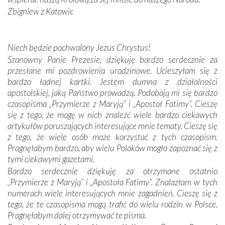
Sprawiła to oczywiście sama Matka Boża, ale też
Zbigniew z Katowic
kulturowa bliskość biorąca swój początek w naszej
wspólnej wierze. Podczas wyjazdów do historycznych
miejsc, które znalazły się na trasie naszej pielgrzymki,
Niech będzie pochwalony Jezus Chrystus!
mieliśmy okazję przekonać się, że Maryja swoją opieką
Szanowny Panie Prezesie, dziękuję bardzo serdecznie za
otacza nie tylko nasz naród, lecz wszystkie nacje, które
przesłane mi pozdrowienia urodzinowe. Ucieszyłam się z
się Jej ufnie oddają, a także każdą osobę, która zawierza
bardzo ładnej kartki. Jestem dumna z działalności
Jej siebie oraz swych bliskich.
apostolskiej, jaką Państwo prowadzą. Podobają mi się bardzo
czasopisma „Przymierze z Maryją” i „Apostoł Fatimy”. Cieszę
Dzieje Portugalii to również historia wierności Bogu i
się z tego, że mogę w nich znaleźć wiele bardzo ciekawych
odstępstw, także w życiu władców. Trudne momenty w
artykułów poruszających interesujące mnie tematy. Cieszę się
wymiarze tak osobistym, jak i zbiorowym, przypominają o
z tego, że wiele osób może korzystać z tych czasopism.
konieczności ciągłego zabiegania o własną duszę i o łaskę
Pragnęłabym bardzo, aby wielu Polaków mogło zapoznać się z
Opatrzności. Wierność przynosi pomyślność –
tymi ciekawymi gazetami.
przynajmniej w życiu duchowym. Odstępstwo owocuje
Bardzo serdecznie dziękuję za otrzymane ostatnio
nieszczęściem i śmiercią. Te uniwersalne prawdy
„Przymierze z Maryją” i „Apostoła Fatimy”. Znalazłam w tych
przychodziły na myśl, gdy słuchaliśmy opowieści
numerach wiele interesujących mnie zagadnień. Cieszę się z
przewodników o portugalskich monarchach i wodzach,
tego, że te czasopisma mogą trafić do wielu rodzin w Polsce.
zwycięskich bitwach i nieszczęśliwych losach grzesznych
Pragnęłabym dalej otrzymywać te pisma.
kochanków.