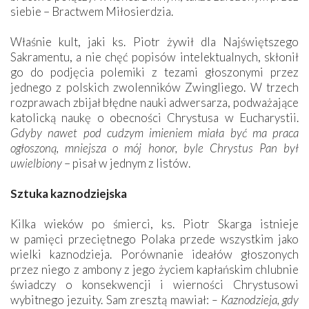
siebie – Bractwem Miłosierdzia.
Właśnie kult, jaki ks. Piotr żywił dla Najświętszego
Sakramentu, a nie chęć popisów intelektualnych, skłonił
go do podjęcia polemiki z tezami głoszonymi przez
jednego z polskich zwolenników Zwingliego. W trzech
rozprawach zbijał błędne nauki adwersarza, podważające
katolicką naukę o obecności Chrystusa w Eucharystii.
Gdyby nawet pod cudzym imieniem miała być ma praca
ogłoszoną, mniejsza o mój honor, byle Chrystus Pan był
uwielbiony
– pisał w jednym z listów.
Sztuka kaznodziejska
Kilka wieków po śmierci, ks. Piotr Skarga istnieje
w pamięci przeciętnego Polaka przede wszystkim jako
wielki kaznodzieja. Porównanie ideałów głoszonych
przez niego z ambony z jego życiem kapłańskim chlubnie
świadczy o konsekwencji i wierności Chrystusowi
wybitnego jezuity. Sam zresztą mawiał:
– Kaznodzieja, gdy