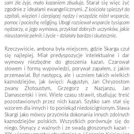
sam źle żyje, mało kazaniem zbuduje.
Starał się więc żyć
zgodnie z ideałami ewangelicznymi.
Z kościoła spieszył do
szpitali, więzień i cierpiącej nędzy i wszędzie niósł wsparcie,
pomoc i pociechę religijną. Ubogi rozsiewał wsparcie tysiącom
nędzarzy, a jego wymowa, przykład dobrych uczynków, jakie
nieustannie pełnił, i życie – działały bardzo i skutecznie
.
Rzeczywiście, ambona była miejscem, gdzie Skarga czuł
się najlepiej. Miał predyspozycje intelektualne i dar
wymowy niezbędne do głoszenia kazań. Czarował
słowem i formą wypowiedzi, porywał zapałem, z jakim
przemawiał. Był następcą, ale i uczniem takich wielkich
kaznodziejów, jak święci: Augustyn, Jan Chryzostom
zwany Złotoustym, Grzegorz z Nazjanzu, Jan
Damasceński i inni. Wiele czasu strawił, studiując treść
pozostawionych przez nich kazań. Szybko sam stał się
wzorem dla innych i to poniekąd niedoścignionym. Sława
Skargi jako mówcy przyćmiła dokonania innych zdolnych
kaznodziejów polskich. Wszystkich porównuje się do
niego. Słynący z ważnych i ze swadą głoszonych kazań ­