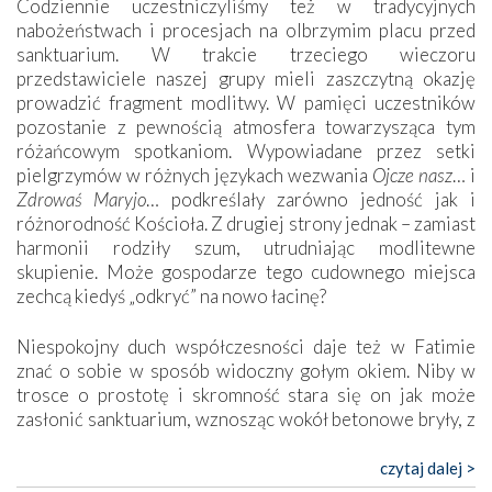
Codziennie uczestniczyliśmy też w tradycyjnych
nabożeństwach i procesjach na olbrzymim placu przed
sanktuarium. W trakcie trzeciego wieczoru
przedstawiciele naszej grupy mieli zaszczytną okazję
prowadzić fragment modlitwy. W pamięci uczestników
pozostanie z pewnością atmosfera towarzysząca tym
różańcowym spotkaniom. Wypowiadane przez setki
pielgrzymów w różnych językach wezwania
Ojcze nasz
… i
Zdrowaś Maryjo
… podkreślały zarówno jedność jak i
różnorodność Kościoła. Z drugiej strony jednak – zamiast
harmonii rodziły szum, utrudniając modlitewne
skupienie. Może gospodarze tego cudownego miejsca
zechcą kiedyś „odkryć” na nowo łacinę?
Niespokojny duch współczesności daje też w Fatimie
znać o sobie w sposób widoczny gołym okiem. Niby w
trosce o prostotę i skromność stara się on jak może
zasłonić sanktuarium, wznosząc wokół betonowe bryły, z
których niektóre nawet zostały poświęcone jako miejsca
katolickiego kultu. Tylko co wspólnego z żywą,
czytaj dalej >
autentyczną wiarą mogą mieć płaskie, szare bunkry albo