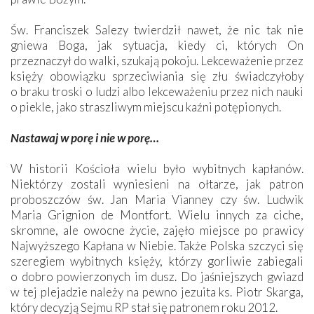
Św. Franciszek Salezy twierdził nawet, że nic tak nie
gniewa Boga, jak sytuacja, kiedy ci, których On
przeznaczył do walki, szukają pokoju. Lekceważenie przez
księży obowiązku sprzeciwiania się złu świadczyłoby
o braku troski o ludzi albo lekceważeniu przez nich nauki
o piekle, jako straszliwym miejscu kaźni potępionych.
Nastawaj w porę i nie w porę…
W historii Kościoła wielu było wybitnych kapłanów.
Niektórzy zostali wyniesieni na ołtarze, jak patron
proboszczów św. Jan Maria Vianney czy św. Ludwik
Maria Grignion de Montfort. Wielu innych za ciche,
skromne, ale owocne życie, zajęło miejsce po prawicy
Najwyższego Kapłana w Niebie. Także Polska szczyci się
szeregiem wybitnych księży, którzy gorliwie zabiegali
o dobro powierzonych im dusz. Do jaśniejszych gwiazd
w tej plejadzie należy na pewno jezuita ks. Piotr Skarga,
który decyzją Sejmu RP stał się patronem roku 2012.