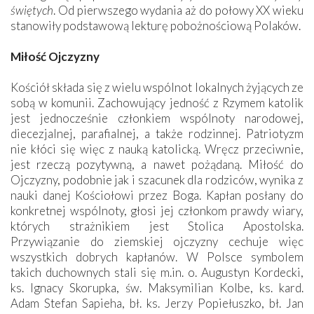
świętych
. Od pierwszego wydania aż do połowy XX wieku
stanowiły podstawową lekturę pobożnościową Polaków.
Miłość Ojczyzny
Kościół składa się z wielu wspólnot lokalnych żyjących ze
sobą w komunii. Zachowujący jedność z Rzymem katolik
jest jednocześnie członkiem wspólnoty narodowej,
diecezjalnej, parafialnej, a także rodzinnej. Patriotyzm
nie kłóci się więc z nauką katolicką. Wręcz przeciwnie,
jest rzeczą pozytywną, a nawet pożądaną. Miłość do
Ojczyzny, podobnie jak i szacunek dla rodziców, wynika z
nauki danej Kościołowi przez Boga. Kapłan posłany do
konkretnej wspólnoty, głosi jej członkom prawdy wiary,
których strażnikiem jest Stolica Apostolska.
Przywiązanie do ziemskiej ojczyzny cechuje więc
wszystkich dobrych kapłanów. W Polsce symbolem
takich duchownych stali się m.in. o. Augustyn Kordecki,
ks. Ignacy Skorupka, św. Maksymilian Kolbe, ks. kard.
Adam Stefan Sapieha, bł. ks. Jerzy Popiełuszko, bł. Jan