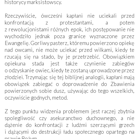
historycy marksistowscy.
Rzeczywiście, ówcześni kapłani nie uciekali przed
konfrontacją z protestantami, a potem
z rewolucjonistami różnych epok, ich postępowanie nie
wychodziło jednak poza granice wyznaczone przez
Ewangelię. Gorliwy pasterz, któremu powierzono opiekę
nad owcami, nie może uciekać przed wilkami, kiedy te
rzucają się na stado, by je przetrzebić. Obowiązkiem
opiekuna stada jest także czynienie zabiegów
o odzyskanie owiec, kiedy te zostaną uprowadzone przez
złodziei. Trzymając się tej biblijnej analogii, kapłani mają
obowiązek zabiegać o doprowadzenie do Zbawienia
powierzonych sobie dusz, używając do tego wszelkich,
oczywiście godnych, metod.
Z tego punktu widzenia problemem jest raczej zbytnia
spolegliwość czy asekuranctwo duchownego, a nie
dążenie do konfrontacji z ludźmi szerzącymi grzech
i dążącymi do destrukcji ładu społecznego opartego na
prawie Bożym.