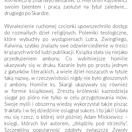
XIX-wieczny zmartwychwstaniec o. Hieronim Kajsiewicz
swoim talentem i pracą zasłużył na tytuł zaledwie…
drugiego po Skardze.
Wynalezienie ruchomej czcionki upowszechniło dostęp
do rozmaitych dzieł religijnych. Polemiki teologiczne,
które wybuchły po wystąpieniach Lutra, Zwingliego,
Kalwina, szybko znalazły swe odzwierciedlenie w treści
krążących wśród ludzi publikacji. Książka stała się niejako
przedłużeniem ambony. Co wybitniejsze homilie
ukazywały się w druku. Kazanie było po prostu jednym
z gatunków literackich, a wiele dzieł noszących w tytule
taką nazwę, w rzeczywistości nigdy nie było głoszonych
z ambony. Homilie ks. Skargi ukazywały się również
w formie książkowej. Zresztą królewski kaznodzieja
sięgał po pióro nie tylko w celu przygotowania mów.
Swoje myśli i obszerną wiedzę wykorzystał także pisząc
traktaty. I w tej dziedzinie osiągnął sukces. I to jaki! Udała
mu się rzecz, o której śnił później Adam Mickiewicz –
księgi, których był autorem, „zbłądziły pod strzechy”.
Szczególną popularność zdobyły zwłaszcza
Żywoty