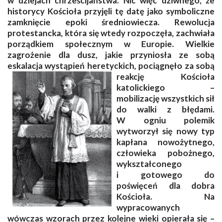
w dziejach chrześcijaństwa. Nic więc dziwnego, że
historycy Kościoła przyjęli tę datę jako symboliczne
zamknięcie epoki średniowiecza. Rewolucja
protestancka, która się wtedy rozpoczęła, zachwiała
porządkiem społecznym w Europie. Wielkie
zagrożenie dla dusz, jakie przyniosła ze sobą
eskalacja wystąpień heretyckich, pociągnęło za so
bą
reakcję Kościoła
katolickiego –
mobilizację wszystkich sił
do walki z błędami.
W ogniu polemik
wytworzył się nowy typ
kapłana nowożytnego,
człowieka pobożnego,
wykształconego
i gotowego do
poświęceń dla dobra
Kościoła. Na
wypracowanych
wówczas wzorach przez kolejne wieki opierała się –