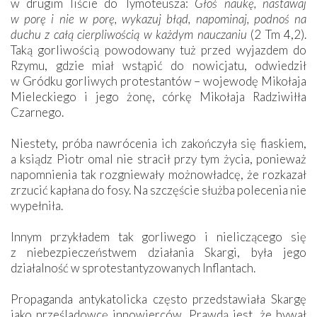
w drugim liście do Tymoteusza:
Głoś naukę, nastawaj
w porę i nie w porę, wykazuj błąd, napominaj, podnoś na
duchu z całą cierpliwością w każdym nauczaniu
(2 Tm 4,2).
Taką gorliwością powodowany tuż przed wyjazdem do
Rzymu, gdzie miał wstąpić do nowicjatu, odwiedził
w Gródku gorliwych protestantów – wojewodę Mikołaja
Mieleckiego i jego żonę, córkę Mikołaja Radziwiłła
Czarnego.
Niestety, próba nawrócenia ich zakończyła się fiaskiem,
a ksiądz Piotr omal nie stracił przy tym życia, ponieważ
napomnienia tak rozgniewały możnowładcę, że rozkazał
zrzucić kapłana do fosy. Na szczęście służba polecenia nie
wypełniła.
Innym przykładem tak gorliwego i nieliczącego się
z niebezpieczeństwem działania Skargi, była jego
działalność w sprotestantyzowanych Inflantach.
Propaganda antykatolicka często przedstawiała Skargę
jako prześladowcę innowierców. Prawdą jest, że bywał