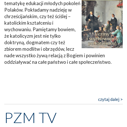
tematykę edukacji młodych pokoleń
Polaków. Pokładamy nadzieję w
chrześcijańskim, czy też ściślej –
katolickim kształceniu i
wychowaniu. Pamiętamy bowiem,
że katolicyzm jest nie tylko
doktryną, dogmatem czy też
zbiorem modlitw i obrzędów, lecz
nade wszystko żywą relacją z Bogiem i powinien
oddziaływać na całe państwo i całe społeczeństwo.
czytaj dalej >
PZM TV