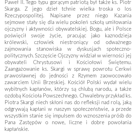
Paweł II. Tego typu gorącym patriotą był także ks. Piotr
Skarga. Z jego dzieł tchnie wielka troska o los
Rzeczypospolitej. Napisane przez niego Kazania
sejmowe stały się dla wielu pokoleń szkołą umiłowania
ojczyzny i aktywności obywatelskiej. Bogu, ale i Polsce
poświęcił swoje życie, pracując jako kaznodzieja
królewski, człowiek niestroniący od odważnego
zajmowania stanowiska w dyskusjach społeczno-
politycznych. Szczęście Ojczyzny widział w wierności jej
obywateli Chrystusowi i Kościołowi Świętemu.
Zaangażowanie ks. Skargi w sprawę powrotu Cerkwi
prawosławnej do jedności z Rzymem zaowocowało
zawarciem Unii Brzeskiej. Kościół Polski wydał wielu
wybitnych kapłanów, którzy są chlubą narodu, a także
ozdobą Kościoła Powszechnego. Chwalebny przykład ks.
Piotra Skargi niech skłoni nas do refleksji nad rolą, jaką
odgrywają kapłani w naszym społeczeństwie, a przede
wszystkim stanie się impulsem do wznoszenia próśb do
Pana Zastępów o nowe, liczne i dobre powołania
kapłańskie.