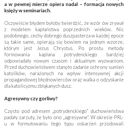
a w pewnej mierze opiera nadal – formacja nowych
księży w seminariach.
Oczywiście błędem byłoby twierdzić, że wzór ów zrywał
z modelem kapłaństwa poprzednich wieków. Nic
podobnego, cechy dobrego duszpasterza w każdej epoce
są takie same, opierają się bowiem na jednym wzorze,
którym jest Jezus Chrystus. Po prostu metody
formowania kapłana potrydenckiego bardziej
odpowiadały nowym czasom i aktualnym wyzwaniom.
Przed duchowieństwem stanęło zadanie ochrony sumień
katolików, narażonych na wpływ intensywnej akcji
propagandowej błędnowierców oraz walka o odzyskanie
dla katolicyzmu zbłąkanych dusz.
Agresywny czy gorliwy?
Często pod adresem „potrydenckiego” duchowieństwa
padały zarzuty, że było ono „agresywne”. W okresie PRL-
u w formułowaniu tego typu oskarżeń przodowali