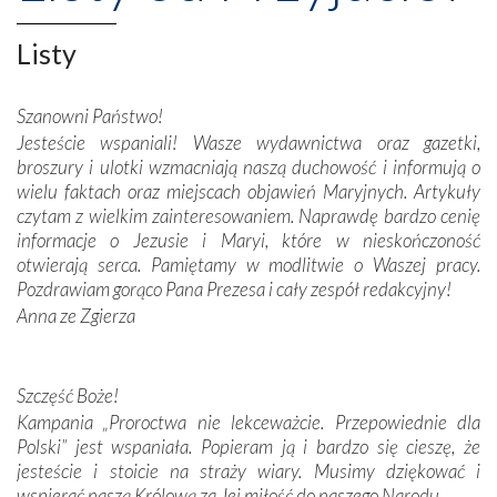
niepodległość kraju. Zachwyt budziła potężna, a zarazem
misterna architektura tych monumentalnych dzieł,
Listy
wspaniałe zdobienia, dbałość ich twórców o detale,
połączenie talentów z wytrwałością i pracowitością
Szanowni Państwo!
budowniczych.
Jesteście wspaniali! Wasze wydawnictwa oraz gazetki,
broszury i ulotki wzmacniają naszą duchowość i informują o
Podążyliśmy też śladami fatimskich wizjonerów – Łucji
wielu faktach oraz miejscach objawień Maryjnych. Artykuły
dos Santos oraz świętych Hiacynty i Franciszka Marto.
czytam z wielkim zainteresowaniem. Naprawdę bardzo cenię
Modliliśmy się przy ich grobach. Odprawiliśmy Drogę
informacje o Jezusie i Maryi, które w nieskończoność
Krzyżową w ich rodzinnych stronach, odwiedziliśmy
otwierają serca. Pamiętamy w modlitwie o Waszej pracy.
domy, w których żyli.
Pozdrawiam gorąco Pana Prezesa i cały zespół redakcyjny!
Anna ze Zgierza
W miejscu objawień Matki Bożej zapaliliśmy świece
przywiezione wraz z intencjami powierzonymi nam przez
Darczyńców w ramach akcji „Twoje światło w Fatimie”.
Podczas tej kilkudniowej wyprawy na każdym kroku
Szczęść Boże!
spotykaliśmy się z serdeczną otwartością
Kampania „Proroctwa nie lekceważcie. Przepowiednie dla
Portugalczyków. Podziwialiśmy ich ludową sztukę i
Polski” jest wspaniała. Popieram ją i bardzo się cieszę, że
zwyczaje. Mimo że nasze kraje są od siebie bardzo
jesteście i stoicie na straży wiary. Musimy dziękować i
oddalone, w żaden sposób nie czuliśmy się obco.
wspierać naszą Królową za Jej miłość do naszego Narodu.