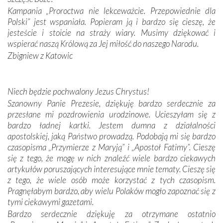
spotykaliśmy się z serdeczną otwartością
Kampania „Proroctwa nie lekceważcie. Przepowiednie dla
Portugalczyków. Podziwialiśmy ich ludową sztukę i
Polski” jest wspaniała. Popieram ją i bardzo się cieszę, że
zwyczaje. Mimo że nasze kraje są od siebie bardzo
jesteście i stoicie na straży wiary. Musimy dziękować i
oddalone, w żaden sposób nie czuliśmy się obco.
wspierać naszą Królową za Jej miłość do naszego Narodu.
Sprawiła to oczywiście sama Matka Boża, ale też
Zbigniew z Katowic
kulturowa bliskość biorąca swój początek w naszej
wspólnej wierze. Podczas wyjazdów do historycznych
miejsc, które znalazły się na trasie naszej pielgrzymki,
Niech będzie pochwalony Jezus Chrystus!
mieliśmy okazję przekonać się, że Maryja swoją opieką
Szanowny Panie Prezesie, dziękuję bardzo serdecznie za
otacza nie tylko nasz naród, lecz wszystkie nacje, które
przesłane mi pozdrowienia urodzinowe. Ucieszyłam się z
się Jej ufnie oddają, a także każdą osobę, która zawierza
bardzo ładnej kartki. Jestem dumna z działalności
Jej siebie oraz swych bliskich.
apostolskiej, jaką Państwo prowadzą. Podobają mi się bardzo
czasopisma „Przymierze z Maryją” i „Apostoł Fatimy”. Cieszę
Dzieje Portugalii to również historia wierności Bogu i
się z tego, że mogę w nich znaleźć wiele bardzo ciekawych
odstępstw, także w życiu władców. Trudne momenty w
artykułów poruszających interesujące mnie tematy. Cieszę się
wymiarze tak osobistym, jak i zbiorowym, przypominają o
z tego, że wiele osób może korzystać z tych czasopism.
konieczności ciągłego zabiegania o własną duszę i o łaskę
Pragnęłabym bardzo, aby wielu Polaków mogło zapoznać się z
Opatrzności. Wierność przynosi pomyślność –
tymi ciekawymi gazetami.
przynajmniej w życiu duchowym. Odstępstwo owocuje
Bardzo serdecznie dziękuję za otrzymane ostatnio
nieszczęściem i śmiercią. Te uniwersalne prawdy