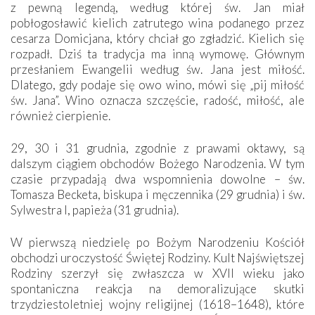
z pewną legendą, według której św. Jan miał
pobłogosławić kielich zatrutego wina podanego przez
cesarza Domicjana, który chciał go zgładzić. Kielich się
rozpadł. Dziś ta tradycja ma inną wymowę. Głównym
przesłaniem Ewangelii według św. Jana jest miłość.
Dlatego, gdy podaje się owo wino, mówi się „pij miłość
św. Jana”. Wino oznacza szczęście, radość, miłość, ale
również cierpienie.
29, 30 i 31 grudnia, zgodnie z prawami oktawy, są
dalszym ciągiem obchodów Bożego Narodzenia. W tym
czasie przypadają dwa wspomnienia dowolne – św.
Tomasza Becketa, biskupa i męczennika (29 grudnia) i św.
Sylwestra I, papieża (31 grudnia).
W pierwszą niedzielę po Bożym Narodzeniu Kościół
obchodzi uroczystość Świętej Rodziny. Kult Najświętszej
Rodziny szerzył się zwłaszcza w XVII wieku jako
spontaniczna reakcja na demoralizujące skutki
trzydziestoletniej wojny religijnej (1618–1648), które