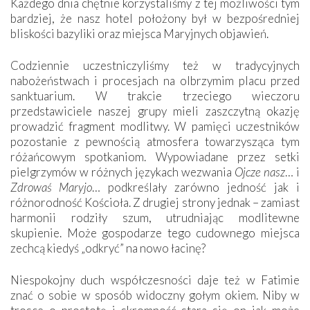
Każdego dnia chętnie korzystaliśmy z tej możliwości tym
bardziej, że nasz hotel położony był w bezpośredniej
bliskości bazyliki oraz miejsca Maryjnych objawień.
Codziennie uczestniczyliśmy też w tradycyjnych
nabożeństwach i procesjach na olbrzymim placu przed
sanktuarium. W trakcie trzeciego wieczoru
przedstawiciele naszej grupy mieli zaszczytną okazję
prowadzić fragment modlitwy. W pamięci uczestników
pozostanie z pewnością atmosfera towarzysząca tym
różańcowym spotkaniom. Wypowiadane przez setki
pielgrzymów w różnych językach wezwania
Ojcze nasz
… i
Zdrowaś Maryjo
… podkreślały zarówno jedność jak i
różnorodność Kościoła. Z drugiej strony jednak – zamiast
harmonii rodziły szum, utrudniając modlitewne
skupienie. Może gospodarze tego cudownego miejsca
zechcą kiedyś „odkryć” na nowo łacinę?
Niespokojny duch współczesności daje też w Fatimie
znać o sobie w sposób widoczny gołym okiem. Niby w