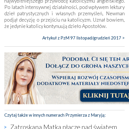
najwybitniejszego przywódcę katolicyzmu angielskiego.
Po latach intensywnej działalności, pod wpływem lektury
dzieł patrystycznych i własnych przemyśleń, Newman
podjął decyzję o przejściu na katolicyzm. Uznał bowiem,
że jedynie katolicy kontynuują dzieło Apostołów.
Artykuł z PzM 97 listopad/grudzień 2017 >
Czytaj także w innych numerach Przymierza z Maryją:
Zatroskana Matka płacze nad światem