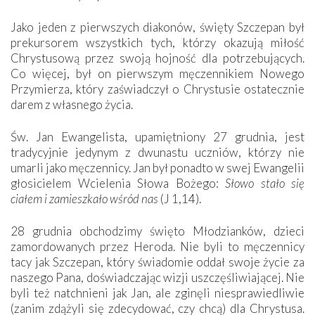
Jako jeden z pierwszych diakonów, święty Szczepan był
prekursorem wszystkich tych, którzy okazują miłość
Chrystusową przez swoją hojność dla potrzebujących.
Co więcej, był on pierwszym męczennikiem Nowego
Przymierza, który zaświadczył o Chrystusie ostatecznie
darem z własnego życia.
Św. Jan Ewangelista, upamiętniony 27 grudnia, jest
tradycyjnie jedynym z dwunastu uczniów, którzy nie
umarli jako męczennicy. Jan był ponadto w swej Ewangelii
głosicielem Wcielenia Słowa Bożego:
Słowo stało się
ciałem i zamieszkało wśród nas
(J 1,14).
28 grudnia obchodzimy święto Młodzianków, dzieci
zamordowanych przez Heroda. Nie byli to męczennicy
tacy jak Szczepan, który świadomie oddał swoje życie za
naszego Pana, doświadczając wizji uszczęśliwiającej. Nie
byli też natchnieni jak Jan, ale zginęli niesprawiedliwie
(zanim zdążyli się zdecydować, czy chcą) dla Chrystusa.