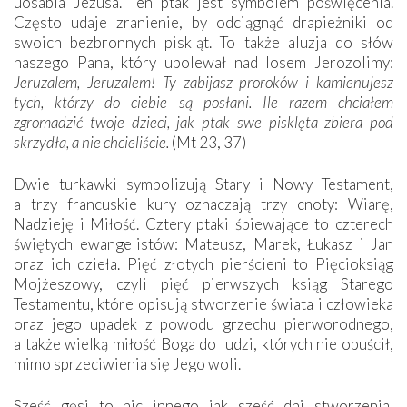
uosabia Jezusa. Ten ptak jest symbolem poświęcenia.
Często udaje zranienie, by odciągnąć drapieżniki od
swoich bezbronnych piskląt. To także aluzja do słów
naszego Pana, który ubolewał nad losem Jerozolimy:
Jeruzalem, Jeruzalem! Ty zabijasz proroków i kamienujesz
tych, którzy do ciebie są posłani. Ile razem chciałem
zgromadzić twoje dzieci, jak ptak swe pisklęta zbiera pod
skrzydła, a nie chcieliście.
(Mt 23, 37)
Dwie turkawki symbolizują Stary i Nowy Testament,
a trzy francuskie kury oznaczają trzy cnoty: Wiarę,
Nadzieję i Miłość. Cztery ptaki śpiewające to czterech
świętych ewangelistów: Mateusz, Marek, Łukasz i Jan
oraz ich dzieła. Pięć złotych pierścieni to Pięcioksiąg
Mojżeszowy, czyli pięć pierwszych ksiąg Starego
Testamentu, które opisują stworzenie świata i człowieka
oraz jego upadek z powodu grzechu pierworodnego,
a także wielką miłość Boga do ludzi, których nie opuścił,
mimo sprzeciwienia się Jego woli.
Sześć gęsi to nic innego jak sześć dni stworzenia,