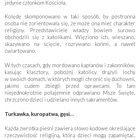
jedynie członkom Kościoła.
Kolędę skomponowano w taki sposób, by postronna
osoba nie zorientowała się, że może ona mieć charakter
religijny. Przedstawiciele władzy bowiem surowo
obchodzili się z katolikami. Więziono ich, wieszano,
skazywano na ścięcie, rozrywano końmi, a nawet
ćwiartowano.
W tych czasach, gdy mordowano kapłanów i zakonników,
kasując klasztory, pobożni katolicy drążyli lochy
w swoich domach, w których mogli chronić się duchowni,
jakimś cudem zbiegli przed oprawcami. To tam
niejednokrotnie potajemnie odprawiano Msze Święte,
chrzczono dzieci i udzielano innych sakramentów.
Turkawka, kuropatwa, gęsi…
Każda zwrotka pieśni zawiera słowo kodowe określające
rzeczywistość religijną, którą dzieci mogą zapamiętać,