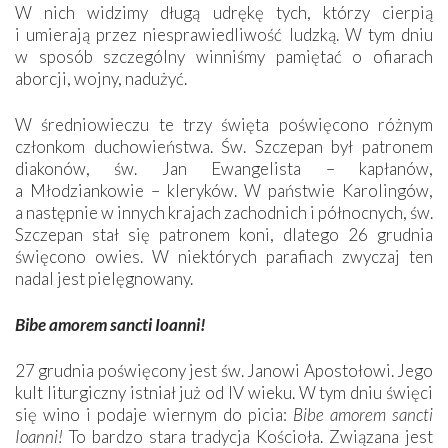
W nich widzimy długą udrękę tych, którzy cierpią
i umierają przez niesprawiedliwość ludzką. W tym dniu
w sposób szczególny winniśmy pamiętać o ofiarach
aborcji, wojny, nadużyć.
W średniowieczu te trzy święta poświęcono różnym
członkom duchowieństwa. Św. Szczepan był patronem
diakonów, św. Jan Ewangelista – kapłanów,
a Młodziankowie – kleryków. W państwie Karolingów,
a następnie w innych krajach zachodnich i północnych, św.
Szczepan stał się patronem koni, dlatego 26 grudnia
święcono owies. W niektórych parafiach zwyczaj ten
nadal jest pielęgnowany.
Bibe amorem sancti Ioanni!
27 grudnia poświęcony jest św. Janowi Apostołowi. Jego
kult liturgiczny istniał już od IV wieku. W tym dniu święci
się wino i podaje wiernym do picia:
Bibe amorem sancti
Ioanni!
To bardzo stara tradycja Kościoła. Związana jest