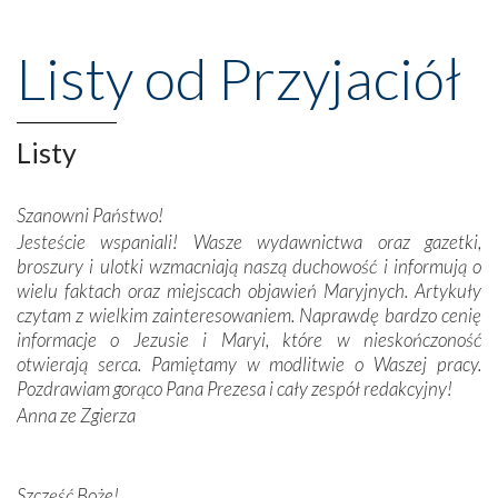
wspaniałe klasztory w miasteczku Alcobaça czy w Batalhi,
przeniosły nas do czasów, gdy świątynie bez wątpienia
Listy od Przyjaciół
wznoszono na chwałę Bożą, na przykład – w podzięce za
Opatrznościową pomoc w wygranej bitwie o
niepodległość kraju. Zachwyt budziła potężna, a zarazem
misterna architektura tych monumentalnych dzieł,
Listy
wspaniałe zdobienia, dbałość ich twórców o detale,
połączenie talentów z wytrwałością i pracowitością
Szanowni Państwo!
budowniczych.
Jesteście wspaniali! Wasze wydawnictwa oraz gazetki,
broszury i ulotki wzmacniają naszą duchowość i informują o
Podążyliśmy też śladami fatimskich wizjonerów – Łucji
wielu faktach oraz miejscach objawień Maryjnych. Artykuły
dos Santos oraz świętych Hiacynty i Franciszka Marto.
czytam z wielkim zainteresowaniem. Naprawdę bardzo cenię
Modliliśmy się przy ich grobach. Odprawiliśmy Drogę
informacje o Jezusie i Maryi, które w nieskończoność
Krzyżową w ich rodzinnych stronach, odwiedziliśmy
otwierają serca. Pamiętamy w modlitwie o Waszej pracy.
domy, w których żyli.
Pozdrawiam gorąco Pana Prezesa i cały zespół redakcyjny!
Anna ze Zgierza
W miejscu objawień Matki Bożej zapaliliśmy świece
przywiezione wraz z intencjami powierzonymi nam przez
Darczyńców w ramach akcji „Twoje światło w Fatimie”.
Podczas tej kilkudniowej wyprawy na każdym kroku
Szczęść Boże!