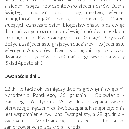
a siedem łabędzi reprezentowało siedem darów Ducha
Świętego: mądrość, rozum, radę, męstwo, wiedzę,
umiejętność, bojaźń Pańską i pobożność. Osiem
służących oznaczało osiem błogosławieństw, a dziewięć
dam tańczących oznaczało dziewięć chórów anielskich.
Dziesięciu lordów skaczących to Dziesięć Przykazań
Bożych, zaś jedenastu grających dudziarzy – to jedenastu
wiernych Apostołów. Dwunastu bębniarzy oznaczało
dwanaście artykułów chrześcijańskiego wyznania wiary
(Skład Apostolski).
Dwanaście dni…
12 dni to także okres między dwoma głównymi świętami:
Narodzenia Pańskiego, 25 grudnia i Objawienia ­
Pańskiego, 6 stycznia. 26 grudnia przypada święto
pierwszego męczennika, św. Szczepana. Następnego dnia
jest wspomnienie św. Jana Ewangelisty, a 28 grudnia –
świętych Młodzianków, dzieci bestialsko
zamordowanych przez króla Heroda.