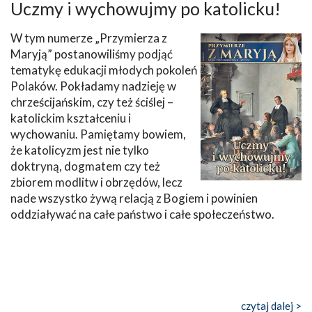
Uczmy i wychowujmy po katolicku!
W tym numerze „Przymierza z
Maryją” postanowiliśmy podjąć
tematykę edukacji młodych pokoleń
Polaków. Pokładamy nadzieję w
chrześcijańskim, czy też ściślej –
katolickim kształceniu i
wychowaniu. Pamiętamy bowiem,
że katolicyzm jest nie tylko
doktryną, dogmatem czy też
zbiorem modlitw i obrzędów, lecz
nade wszystko żywą relacją z Bogiem i powinien
oddziaływać na całe państwo i całe społeczeństwo.
czytaj dalej >