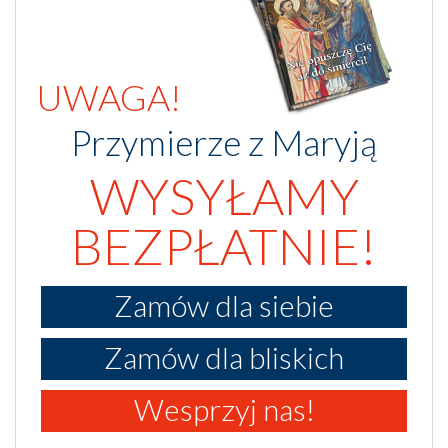
UWAGA!
Przymierze z Maryją
WYSYŁAMY
BEZPŁATNIE!
Zamów dla siebie
Zamów dla bliskich
Wesprzyj nas!