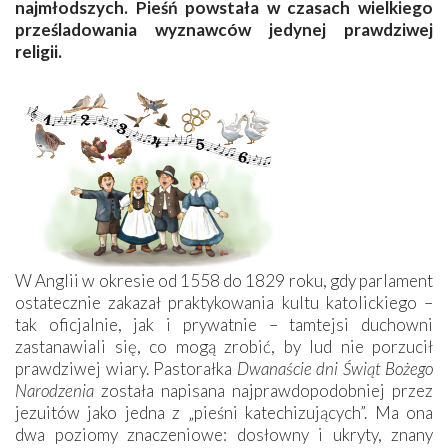
najmłodszych. Pieśń powstała w czasach wielkiego
prześladowania wyznawców jedynej prawdziwej
religii.
W Anglii w okresie od 1558 do 1829 roku, gdy parlament
ostatecznie zakazał praktykowania kultu katolickiego –
tak oficjalnie, jak i prywatnie – tamtejsi duchowni
zastanawiali się, co mogą zrobić, by lud nie porzucił
prawdziwej wiary. Pastorałka
Dwanaście dni Świąt Bożego
Narodzenia
została napisana najprawdopodobniej przez
jezuitów jako jedna z „pieśni katechizujących”. Ma ona
dwa poziomy znaczeniowe: dosłowny i ukryty, znany