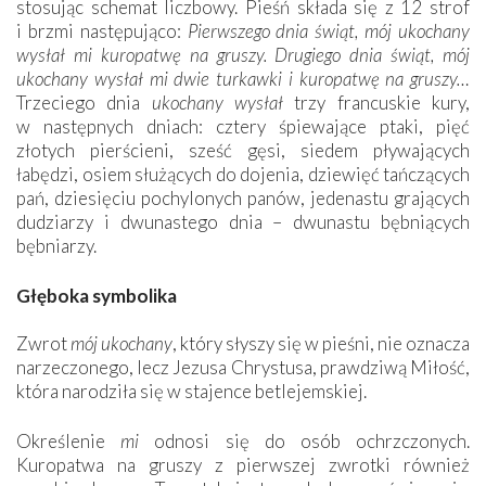
stosując schemat liczbowy. Pieśń składa się z 12 strof
i brzmi następująco:
Pierwszego dnia świąt, mój ukochany
wysłał mi kuropatwę na gruszy.
Drugiego dnia świąt, mój
ukochany wysłał mi dwie turkawki i kuropatwę na gruszy…
Trzeciego dnia
ukochany wysłał
trzy francuskie kury,
w następnych dniach: cztery śpiewające ptaki, pięć
złotych pierścieni, sześć gęsi, siedem pływających
łabędzi, osiem służących do dojenia, dziewięć tańczących
pań, dziesięciu pochylonych panów, jedenastu grających
dudziarzy i dwunastego dnia – dwunastu bębniących
bębniarzy.
Głęboka symbolika
Zwrot
mój ukochany
, który słyszy się w pieśni, nie oznacza
narzeczonego, lecz Jezusa Chrystusa, prawdziwą Miłość,
która narodziła się w stajence betlejemskiej.
Określenie
mi
odnosi się do osób ochrzczonych.
Kuropatwa na gruszy z pierwszej zwrotki również