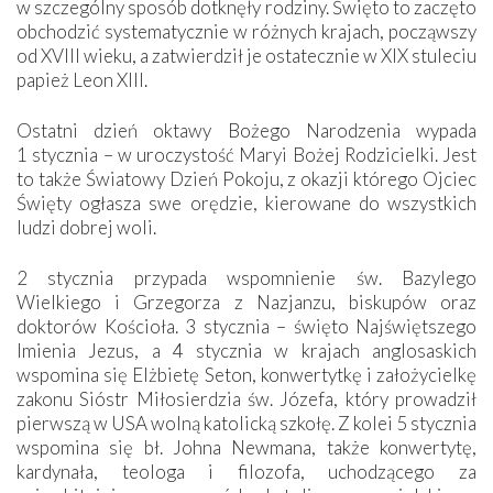
w szczególny sposób dotknęły rodziny. Święto to zaczęto
obchodzić systematycznie w różnych krajach, począwszy
od XVIII wieku, a zatwierdził je ostatecznie w XIX stuleciu
papież Leon XIII.
Ostatni dzień oktawy Bożego Narodzenia wypada
1 stycznia – w uroczystość Maryi Bożej Rodzicielki. Jest
to także Światowy Dzień Pokoju, z okazji którego Ojciec
Święty ogłasza swe orędzie, kierowane do wszystkich
ludzi dobrej woli.
2 stycznia przypada wspomnienie św. Bazylego
Wielkiego i Grzegorza z Nazjanzu, biskupów oraz
doktorów Kościoła. 3 stycznia – święto Najświętszego
Imienia Jezus, a 4 stycznia w krajach anglosaskich
wspomina się Elżbietę Seton, konwertytkę i założycielkę
zakonu Sióstr Miłosierdzia św. Józefa, który prowadził
pierwszą w USA wolną katolicką szkołę. Z kolei 5 stycznia
wspomina się bł. Johna Newmana, także konwertytę,
kardynała, teologa i filozofa, uchodzącego za