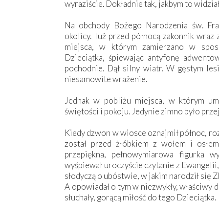
wyraziście. Dokładnie tak, jakbym to widzia
Na obchody Bożego Narodzenia św. Fran
okolicy. Tuż przed północą zakonnik wraz 
miejsca, w którym zamierzano w spos
Dzieciątka, śpiewając antyfonę adwento
pochodnie. Dął silny wiatr. W gęstym lesi
niesamowite wrażenie.
Jednak w pobliżu miejsca, w którym umi
świętości i pokoju. Jedynie zimno było prze
Kiedy dzwon w wiosce oznajmił północ, roz
został przed żłóbkiem z wołem i osłem 
przepiękna, pełnowymiarowa figurka wy
wyśpiewał uroczyście czytanie z Ewangelii,
słodyczą o ubóstwie, w jakim narodził się
A opowiadał o tym w niezwykły, właściwy d
słuchały, gorącą miłość do tego Dzieciątka.