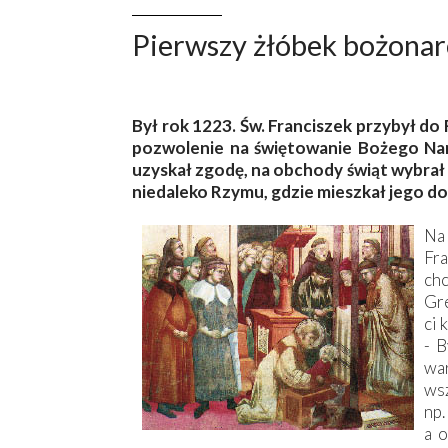
Pierwszy żłóbek bożona
B
ył rok 1223. Św. Franciszek przybył do
pozwolenie na świętowanie Bożego Nar
uzyskał zgodę, na obchody świąt wybrał l
niedaleko Rzymu, gdzie mieszkał jego dob
Na
Fr
ch
Gre
ci 
- B
wa
wsz
np.
a 