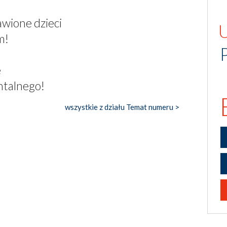
awione dzieci
m!
e
ntalnego!
wszystkie z działu Temat numeru >