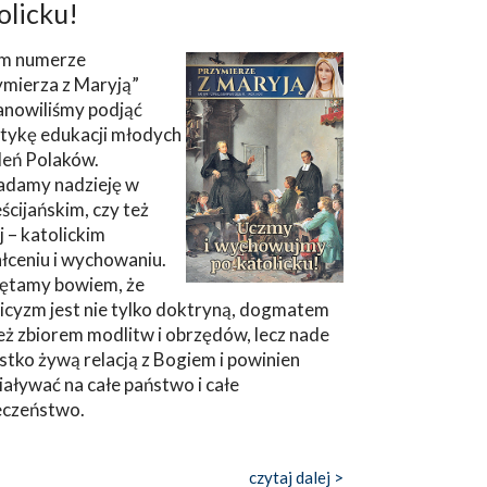
olicku!
m numerze
ymierza z Maryją”
anowiliśmy podjąć
tykę edukacji młodych
leń Polaków.
adamy nadzieję w
ścijańskim, czy też
ej – katolickim
łceniu i wychowaniu.
ętamy bowiem, że
icyzm jest nie tylko doktryną, dogmatem
eż zbiorem modlitw i obrzędów, lecz nade
tko żywą relacją z Bogiem i powinien
aływać na całe państwo i całe
eczeństwo.
czytaj dalej >