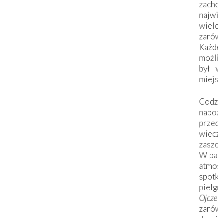
zac
naj
wiel
zarów
Każd
możli
był 
miej
Codzi
nabo
prze
wiec
zaszc
W pa
atmo
spo
piel
Ojcz
zarów