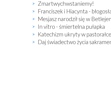
Zmartwychwstaniemy!
Franciszek i Hiacynta - błogosł
Mesjasz narodził się w Betleje
In vitro - śmiertelna pułapka
Katechizm ukryty w pastorałc
Daj świadectwo życia sakrame