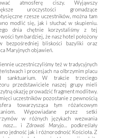
hować atmosferę ciszy. Wyjąwszy
większe uroczystości gromadzące
otysięczne rzesze uczestników, można tam
no modlić się, jak i słuchać w skupieniu.
ego dnia chętnie korzystaliśmy z tej
wości tym bardziej, że nasz hotel położony
w bezpośredniej bliskości bazyliki oraz
sca Maryjnych objawień.
ennie uczestniczyliśmy też w tradycyjnych
żeństwach i procesjach na olbrzymim placu
d sanktuarium. W trakcie trzeciego
zoru przedstawiciele naszej grupy mieli
zytną okazję prowadzić fragment modlitwy.
mięci uczestników pozostanie z pewnością
sfera towarzysząca tym różańcowym
tkaniom. Wypowiadane przez setki
grzymów w różnych językach wezwania
e nasz
… i
Zdrowaś Maryjo
… podkreślały
no jedność jak i różnorodność Kościoła. Z