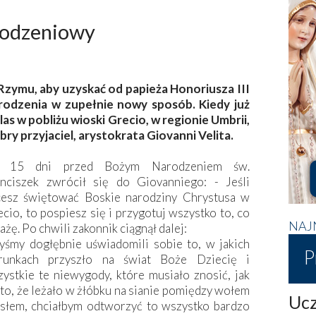
rodzeniowy
 Rzymu, aby uzyskać od papieża Honoriusza III
odzenia w zupełnie nowy sposób. Kiedy już
as w pobliżu wioski Grecio, w regionie Umbrii,
ry przyjaciel, arystokrata Giovanni Velita.
 15 dni przed Bożym Narodzeniem św.
anciszek zwrócił się do Giovanniego: - Jeśli
cesz świętować Boskie narodziny Chrystusa w
cio, to pospiesz się i przygotuj wszystko to, co
NAJ
każę. Po chwili zakonnik ciągnął dalej:
yśmy dogłębnie uświadomili sobie to, w jakich
P
runkach przyszło na świat Boże Dziecię i
ystkie te niewygody, które musiało znosić, jak
 to, że leżało w żłóbku na sianie pomiędzy wołem
Ucz
osłem, chciałbym odtworzyć to wszystko bardzo