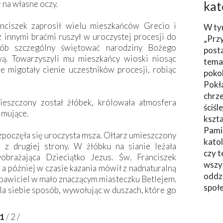
ł na własne oczy.
kat
ciszek zaprosił wielu mieszkańców Grecio i
W ty
z innymi braćmi ruszył w uroczystej procesji do
„Prz
ób szczególny świętować narodziny Bożego
post
wą. Towarzyszyli mu mieszkańcy wioski niosąc
tema
e migotały cienie uczestników procesji, robiąc
poko
Pokł
chrze
eszczony został żłóbek, królowała atmosfera
ściśl
jmujące.
kszta
Pami
poczęła się uroczysta msza. Ołtarz umieszczony
katol
z drugiej strony. W żłóbku na sianie leżała
czy t
obrażająca Dzieciątko Jezus. Św. Franciszek
wszys
 a później w czasie kazania mówił z nadnaturalną
oddzi
 Zbawiciel w mało znaczącym miasteczku Betlejem.
społ
la siebie sposób, wywołując w duszach, które go
1
/
2
/