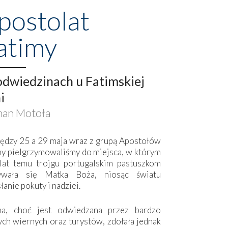
postolat
atimy
dwiedzinach u Fatimskiej
i
an Motoła
ędzy 25 a 29 maja wraz z grupą Apostołów
my pielgrzymowaliśmy do miejsca, w którym
lat temu trojgu portugalskim pastuszkom
ywała się Matka Boża, niosąc światu
łanie pokuty i nadziei.
ma, choć jest odwiedzana przez bardzo
ych wiernych oraz turystów, zdołała jednak