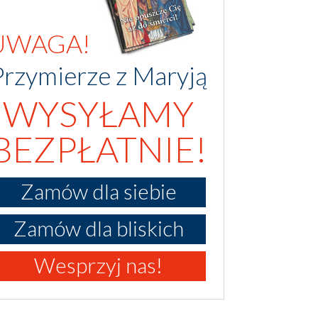
UWAGA!
Przymierze z Maryją
WYSYŁAMY
BEZPŁATNIE!
Zamów dla siebie
Zamów dla bliskich
Wesprzyj nas!