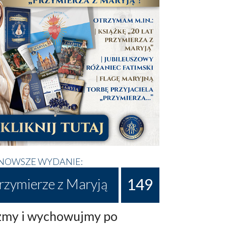
NOWSZE WYDANIE:
149
rzymierze z Maryją
my i wychowujmy po