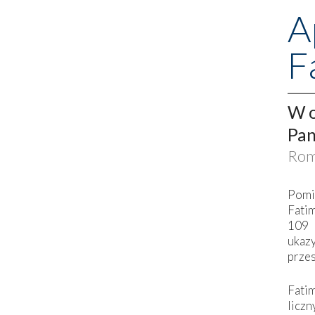
A
F
W o
Pan
Rom
Pomi
Fati
109 
ukaz
przes
Fati
liczn