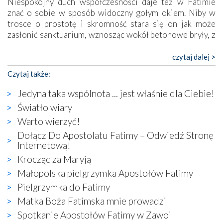
Niespokojny duch współczesności daje też w Fatimie
znać o sobie w sposób widoczny gołym okiem. Niby w
trosce o prostotę i skromność stara się on jak może
zasłonić sanktuarium, wznosząc wokół betonowe bryły, z
których niektóre nawet zostały poświęcone jako miejsca
katolickiego kultu. Tylko co wspólnego z żywą,
czytaj dalej >
autentyczną wiarą mogą mieć płaskie, szare bunkry albo
Czytaj także:
kaplice, w których Tabernakulum przypomina bardziej
skrzynkę na narzędzia? Albo co powiedzieć o ustawionym
Jedyna taka wspólnota ... jest właśnie dla Ciebie!
tuż przy nowej bazylice wielkim krzyżu, na którym
Światło wiary
zamiast Chrystusa umieszczono dziwaczną postać jakby
Warto wierzyć!
wyjętą ze starożytnych hieroglifów? W kulturowym
kontekście naszych czasów to raczej karykatura niż godny
Dołącz Do Apostolatu Fatimy – Odwiedź Stronę
wizerunek Zbawiciela…
Internetową!
Zatem nawet w bezpośrednim otoczeniu sanktuarium
Krocząc za Maryją
naocznie przekonaliśmy się, że wewnątrz Kościoła toczy
Małopolska pielgrzymka Apostołów Fatimy
się ogromna walka o kształt katolicyzmu i o serca
Pielgrzymka do Fatimy
wierzących. Do czego to zmaganie może prowadzić,
widzieliśmy w urokliwym, niewielkim mieście Obidos,
Matka Boża Fatimska mnie prowadzi
gdzie w miejscu dawnego kościoła działa dzisiaj…
Spotkanie Apostołów Fatimy w Zawoi
księgarnia.