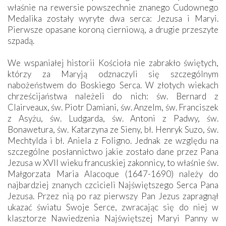
właśnie na rewersie powszechnie znanego Cudownego
Medalika zostały wyryte dwa serca: Jezusa i Maryi.
Pierwsze opasane koroną cierniową, a drugie przeszyte
szpadą.
We wspaniałej historii Kościoła nie zabrakło świętych,
którzy za Maryją odznaczyli się szczególnym
nabożeństwem do Boskiego Serca. W złotych wiekach
chrześcijaństwa należeli do nich: św. Bernard z
Clairveaux, św. Piotr Damiani, św. Anzelm, św. Franciszek
z Asyżu, św. Ludgarda, św. Antoni z Padwy, św.
Bonawetura, św. Katarzyna ze Sieny, bł. Henryk Suzo, św.
Mechtylda i bł. Aniela z Foligno. Jednak ze względu na
szczególne posłannictwo jakie zostało dane przez Pana
Jezusa w XVII wieku francuskiej zakonnicy, to właśnie św.
Małgorzata Maria Alacoque (1647-1690) należy do
najbardziej znanych czcicieli Najświętszego Serca Pana
Jezusa. Przez nią po raz pierwszy Pan Jezus zapragnął
ukazać światu Swoje Serce, zwracając się do niej w
klasztorze Nawiedzenia Najświętszej Maryi Panny w