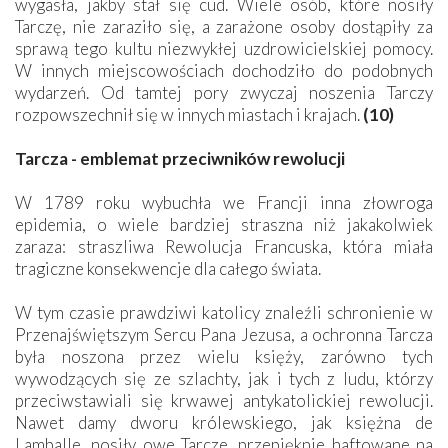
wygasła, jakby stał się cud. Wiele osób, które nosiły
Tarczę, nie zaraziło się, a zarażone osoby dostąpiły za
sprawą tego kultu niezwykłej uzdrowicielskiej pomocy.
W innych miejscowościach dochodziło do podobnych
wydarzeń. Od tamtej pory zwyczaj noszenia Tarczy
rozpowszechnił się w innych miastach i krajach.
(10)
Tarcza - emblemat przeciwników rewolucji
W 1789 roku wybuchła we Francji inna złowroga
epidemia, o wiele bardziej straszna niż jakakolwiek
zaraza: straszliwa Rewolucja Francuska, która miała
tragiczne konsekwencje dla całego świata.
W tym czasie prawdziwi katolicy znaleźli schronienie w
Przenajświętszym Sercu Pana Jezusa, a ochronna Tarcza
była noszona przez wielu księży, zarówno tych
wywodzących się ze szlachty, jak i tych z ludu, którzy
przeciwstawiali się krwawej antykatolickiej rewolucji.
Nawet damy dworu królewskiego, jak księżna de
Lamballe, nosiły owe Tarcze, przepięknie haftowane na