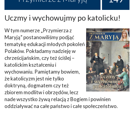
Uczmy i wychowujmy po katolicku!
W tym numerze „Przymierza z
Maryją” postanowiliśmy podjąć
tematykę edukacji młodych pokoleń
Polaków. Pokładamy nadzieję w
chrześcijańskim, czy też ściślej –
katolickim kształceniu i
wychowaniu. Pamiętamy bowiem,
że katolicyzm jest nie tylko
doktryną, dogmatem czy też
zbiorem modlitw i obrzędów, lecz
nade wszystko żywą relacją z Bogiem i powinien
oddziaływać na całe państwo i całe społeczeństwo.