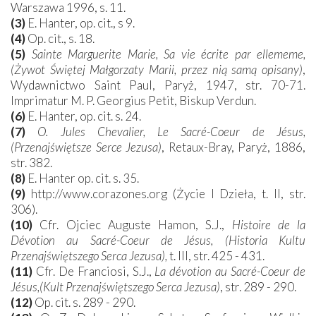
Warszawa 1996, s. 11.
(3)
E. Hanter, op. cit., s 9.
(4)
Op. cit., s. 18.
(5)
Sainte Marguerite Marie, Sa vie écrite par ellememe,
(Żywot Świętej Małgorzaty Marii, przez nią samą opisany)
,
Wydawnictwo Saint Paul, Paryż, 1947, str. 70-71.
Imprimatur M. P. Georgius Petit, Biskup Verdun.
(6)
E. Hanter, op. cit. s. 24.
(7)
O. Jules Chevalier, Le Sacré-Coeur de Jésus,
(Przenajświętsze Serce Jezusa)
, Retaux-Bray, Paryż, 1886,
str. 382.
(8)
E. Hanter op. cit. s. 35.
(9)
http://www.corazones.org (Życie I Dzieła, t. II, str.
306).
(10)
Cfr. Ojciec Auguste Hamon, S.J.,
Histoire de la
Dévotion au Sacré-Coeur de Jésus, (Historia Kultu
Przenajświętszego Serca Jezusa),
t. III, str. 425 - 431.
(11)
Cfr. De Franciosi, S.J.,
La dévotion au Sacré-Coeur de
Jésus,(Kult Przenajświętszego Serca Jezusa)
, str. 289 - 290.
(12)
Op. cit. s. 289 - 290.