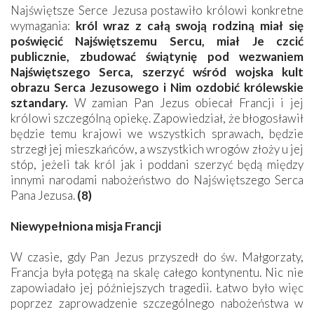
Najświętsze Serce Jezusa postawiło królowi konkretne
wymagania:
król wraz z całą swoją rodziną miał się
poświęcić Najświętszemu Sercu, miał Je czcić
publicznie, zbudować świątynię pod wezwaniem
Najświętszego Serca, szerzyć wśród wojska kult
obrazu Serca J
ezusowego i Nim ozdobić królewskie
sztandary.
W zamian Pan Jezus obiecał Francji i jej
królowi szczególną opiekę. Zapowiedział, że błogosławił
będzie temu krajowi we wszystkich sprawach, będzie
strzegł jej mieszkańców, a wszystkich wrogów złoży u jej
stóp, jeżeli tak król jak i poddani szerzyć będą między
innymi narodami nabożeństwo do Najświętszego Serca
Pana Jezusa.
(8)
Niewypełniona misja Francji
W czasie, gdy Pan Jezus przyszedł do św. Małgorzaty,
Francja była potęgą na skalę całego kontynentu. Nic nie
zapowiadało jej późniejszych tragedii. Łatwo było więc
poprzez zaprowadzenie szczególnego nabożeństwa w