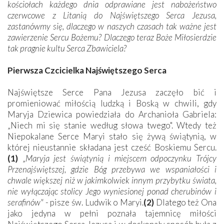
kościołach każdego dnia odprawiane jest nabożeństwo
czerwcowe z Litanią do Najświętszego Serca Jezusa,
zastanówmy się, dlaczego w naszych czasach tak ważne jest
zawierzenie Sercu Bożemu? Dlaczego teraz Boże Miłosierdzie
tak pragnie kultu Serca Zbawiciela?
Pierwsza Czcicielka Najświętszego Serca
Najświętsze Serce Pana Jezusa zaczęło bić i
promieniować miłością ludzką i Boską w chwili, gdy
Maryja Dziewica powiedziała do Archanioła Gabriela:
„Niech mi się stanie według słowa twego". Wtedy też
Niepokalane Serce Maryi stało się żywą świątynią, w
której nieustannie składana jest cześć Boskiemu Sercu.
(1)
„
Maryja jest świątynią i miejscem odpoczynku Trójcy
Przenajświętszej, gdzie Bóg przebywa we wspaniałości i
chwale większej niż w jakimkolwiek innym przybytku świata,
nie wyłączając stolicy Jego wyniesionej ponad cherubinów i
serafinów"
- pisze św. Ludwik o Maryi.
(2)
Dlatego też Ona
jako jedyna w pełni poznała tajemnicę miłości