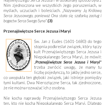
Najświętszego Serca Jezusa i w doskonały sposób była z
Nim zjednoczona we wszystkich Jego poruszeniach, w
myślach, uczuciach i boleściach. „
Nazywamy Ją Królową
Serca Jezusowego, ponieważ Ona stała się szafarką zasług i
bogactw Serca Swego Syna"
.
(3)
Przenajświętsze Serce Jezusa i Maryi
Św. Jan z Eudes (1601-1680) do tego
stopnia podkreślał związek, który łączy
kult Przenajświętszego Serca Jezusa i
Niepokalanego Serca Maryi, że mówił:
„
Przenajświętsze Serce Jezusa i Maryi"
trzeba zwrócić uwagę, że mamy tu
liczbę pojedynczą, to jakby jedno serce,
co uwypukla ten głęboki związek, jaki istnieje pomiędzy
tymi kultami. Dwa Nierozłączne Serca, tak zjednoczone,
że nie można rozważać ich z osobna.
Nie kocha naprawdę Przenajświętszego Serca Jezusa
ten, kto nie kocha Niepokalanego Serca Maryi. Dlatego