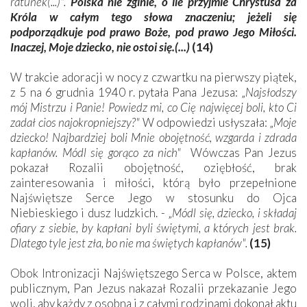
ratunek(...)".
Polska nie zginie, o ile przyjmie Chrystusa za
Króla w całym tego słowa znaczeniu; jeżeli się
podporządkuje pod prawo Boże, pod prawo Jego Miłości.
Inaczej, Moje dziecko, nie ostoi się.(...)
(14)
W trakcie adoracji w nocy z czwartku na pierwszy piątek,
z 5 na 6 grudnia 1940 r. pytała Pana Jezusa: „
Najsłodszy
mój Mistrzu i Panie! Powiedz mi, co Cię najwięcej boli, kto Ci
zadał cios najokropniejszy?"
W odpowiedzi usłyszała: „
Moje
dziecko! Najbardziej boli Mnie obojętność, wzgarda i zdrada
kapłanów. Módl się gorąco za nich"
Wówczas Pan Jezus
pokazał Rozalii obojętność, oziębłość, brak
zainteresowania i miłości, którą było przepełnione
Najświętsze Serce Jego w stosunku do Ojca
Niebieskiego i dusz ludzkich. - „
Módl się, dziecko, i składaj
ofiary z siebie, by kapłani byli świętymi, a których jest brak.
Dlatego tyle jest zła, bo nie ma świętych kapłanów".
(15)
Obok Intronizacji Najświętszego Serca w Polsce, aktem
publicznym, Pan Jezus nakazał Rozalii przekazanie Jego
woli, aby każdy z osobna i z całymi rodzinami dokonał aktu