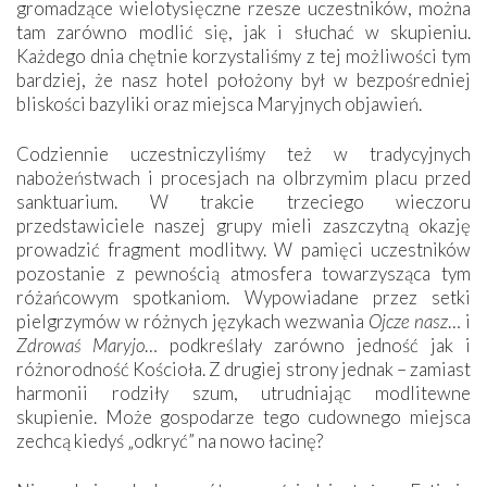
gromadzące wielotysięczne rzesze uczestników, można
tam zarówno modlić się, jak i słuchać w skupieniu.
Każdego dnia chętnie korzystaliśmy z tej możliwości tym
bardziej, że nasz hotel położony był w bezpośredniej
bliskości bazyliki oraz miejsca Maryjnych objawień.
Codziennie uczestniczyliśmy też w tradycyjnych
nabożeństwach i procesjach na olbrzymim placu przed
sanktuarium. W trakcie trzeciego wieczoru
przedstawiciele naszej grupy mieli zaszczytną okazję
prowadzić fragment modlitwy. W pamięci uczestników
pozostanie z pewnością atmosfera towarzysząca tym
różańcowym spotkaniom. Wypowiadane przez setki
pielgrzymów w różnych językach wezwania
Ojcze nasz
… i
Zdrowaś Maryjo
… podkreślały zarówno jedność jak i
różnorodność Kościoła. Z drugiej strony jednak – zamiast
harmonii rodziły szum, utrudniając modlitewne
skupienie. Może gospodarze tego cudownego miejsca
zechcą kiedyś „odkryć” na nowo łacinę?