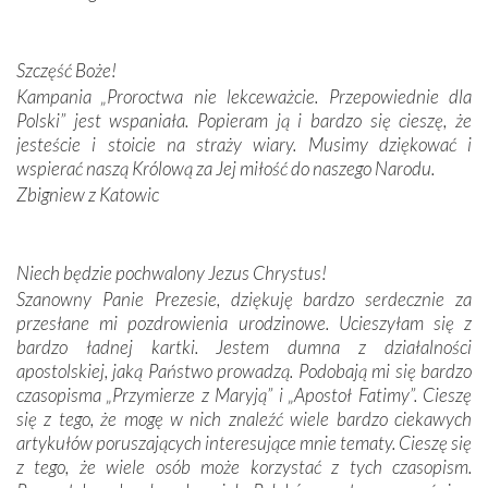
Darczyńców w ramach akcji „Twoje światło w Fatimie”.
Podczas tej kilkudniowej wyprawy na każdym kroku
spotykaliśmy się z serdeczną otwartością
Szczęść Boże!
Portugalczyków. Podziwialiśmy ich ludową sztukę i
Kampania „Proroctwa nie lekceważcie. Przepowiednie dla
zwyczaje. Mimo że nasze kraje są od siebie bardzo
Polski” jest wspaniała. Popieram ją i bardzo się cieszę, że
oddalone, w żaden sposób nie czuliśmy się obco.
jesteście i stoicie na straży wiary. Musimy dziękować i
Sprawiła to oczywiście sama Matka Boża, ale też
wspierać naszą Królową za Jej miłość do naszego Narodu.
kulturowa bliskość biorąca swój początek w naszej
Zbigniew z Katowic
wspólnej wierze. Podczas wyjazdów do historycznych
miejsc, które znalazły się na trasie naszej pielgrzymki,
mieliśmy okazję przekonać się, że Maryja swoją opieką
Niech będzie pochwalony Jezus Chrystus!
otacza nie tylko nasz naród, lecz wszystkie nacje, które
Szanowny Panie Prezesie, dziękuję bardzo serdecznie za
się Jej ufnie oddają, a także każdą osobę, która zawierza
przesłane mi pozdrowienia urodzinowe. Ucieszyłam się z
Jej siebie oraz swych bliskich.
bardzo ładnej kartki. Jestem dumna z działalności
apostolskiej, jaką Państwo prowadzą. Podobają mi się bardzo
Dzieje Portugalii to również historia wierności Bogu i
czasopisma „Przymierze z Maryją” i „Apostoł Fatimy”. Cieszę
odstępstw, także w życiu władców. Trudne momenty w
się z tego, że mogę w nich znaleźć wiele bardzo ciekawych
wymiarze tak osobistym, jak i zbiorowym, przypominają o
artykułów poruszających interesujące mnie tematy. Cieszę się
konieczności ciągłego zabiegania o własną duszę i o łaskę
z tego, że wiele osób może korzystać z tych czasopism.
Opatrzności. Wierność przynosi pomyślność –