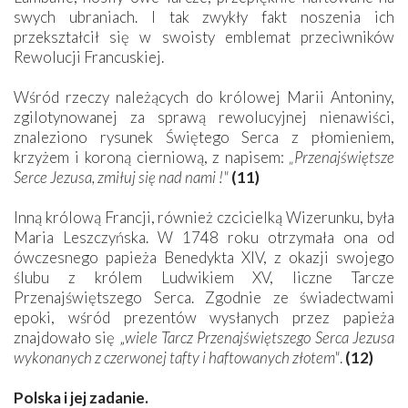
swych ubraniach. I tak zwykły fakt noszenia ich
przekształcił się w swoisty emblemat przeciwników
Rewolucji Francuskiej.
Wśród rzeczy należących do królowej Marii Antoniny,
zgilotynowanej za sprawą rewolucyjnej nienawiści,
znaleziono rysunek Świętego Serca z płomieniem,
krzyżem i koroną cierniową, z napisem:
„Przenajświętsze
Serce Jezusa, zmiłuj się nad nami !"
(11)
Inną królową Francji, również czcicielką Wizerunku, była
Maria Leszczyńska. W 1748 roku otrzymała ona od
ówczesnego papieża Benedykta XIV, z okazji swojego
ślubu z królem Ludwikiem XV, liczne Tarcze
Przenajświętszego Serca. Zgodnie ze świadectwami
epoki, wśród prezentów wysłanych przez papieża
znajdowało się „
wiele Tarcz Przenajświętszego Serca Jezusa
wykonanych z czerwonej tafty i haftowanych złotem"
.
(12)
Polska i jej zadanie.