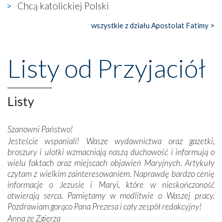
Chcą katolickiej Polski
Nasze pielgrzymkowe wyprawy, których celem były
wszystkie z działu Apostolat Fatimy >
wspaniałe klasztory w miasteczku Alcobaça czy w Batalhi,
przeniosły nas do czasów, gdy świątynie bez wątpienia
wznoszono na chwałę Bożą, na przykład – w podzięce za
Listy od Przyjaciół
Opatrznościową pomoc w wygranej bitwie o
niepodległość kraju. Zachwyt budziła potężna, a zarazem
misterna architektura tych monumentalnych dzieł,
wspaniałe zdobienia, dbałość ich twórców o detale,
Listy
połączenie talentów z wytrwałością i pracowitością
budowniczych.
Szanowni Państwo!
Jesteście wspaniali! Wasze wydawnictwa oraz gazetki,
Podążyliśmy też śladami fatimskich wizjonerów – Łucji
broszury i ulotki wzmacniają naszą duchowość i informują o
dos Santos oraz świętych Hiacynty i Franciszka Marto.
wielu faktach oraz miejscach objawień Maryjnych. Artykuły
Modliliśmy się przy ich grobach. Odprawiliśmy Drogę
czytam z wielkim zainteresowaniem. Naprawdę bardzo cenię
Krzyżową w ich rodzinnych stronach, odwiedziliśmy
informacje o Jezusie i Maryi, które w nieskończoność
domy, w których żyli.
otwierają serca. Pamiętamy w modlitwie o Waszej pracy.
Pozdrawiam gorąco Pana Prezesa i cały zespół redakcyjny!
W miejscu objawień Matki Bożej zapaliliśmy świece
Anna ze Zgierza
przywiezione wraz z intencjami powierzonymi nam przez