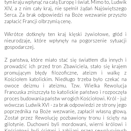
tym kraju wpłynąć na całą Europę i świat. Mimo to, Ludwik
XIV, a z nim cały kraj, nie spełnił żądań Najświętszego
Serca. Za brak odpowiedzi na Boże wezwanie przyszło
zapłacić Francji olbrzymią cenę.
Wkrótce dotknęły ten kraj klęski żywiołowe, głód i
nieurodzaje, które wpłynęły na pogorszenie sytuacji
gospodarczej.
Z państwa, które miało stać się światłem dla innych i
prowadzić ich przed tron Zbawiciela, stało się krajem
promującym błędy filozoficzne, ateizm i walkę z
Kościołem katolickim. Niedługo trzeba było czekać na
owoce deizmu i ateizmu. Tzw. Wielka Rewolucja
Francuska zniszczyła to katolickie państwo i rozpoczęła
proces budowania państw wrogich Kościołowi. Król - już
wówczas Ludwik XVI - za brak odpowiedzi ze strony jego
poprzednika na Boże wezwanie, zapłacił własną głową.
Został przez Rewolucję pozbawiony tronu i ścięty na
gilotynie. Duchowni byli mordowani, wierni królowi i
Kościołowi byli ścigani i zabijani przez rewolucyjnych