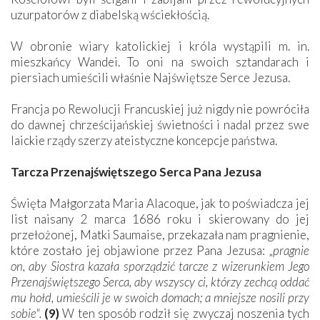
uzurpatorów z diabelską wściekłością.
W obronie wiary katolickiej i króla wystąpili m. in.
mieszkańcy Wandei. To oni na swoich sztandarach i
piersiach umieścili właśnie Najświętsze Serce Jezusa.
Francja po Rewolucji Francuskiej już nigdy nie powróciła
do dawnej chrześcijańskiej świetności i nadal przez swe
laickie rządy szerzy ateistyczne koncepcje państwa.
Tarcza Przenajświętszego Serca Pana Jezusa
Święta Małgorzata Maria Alacoque, jak to poświadcza jej
list naisany 2 marca 1686 roku i skierowany do jej
przełożonej, Matki Saumaise, przekazała nam pragnienie,
które zostało jej objawione przez Pana Jezusa: „
pragnie
on, aby Siostra kazała sporządzić tarcze z wizerunkiem Jego
Przenajświętszego Serca, aby wszyscy ci, którzy zechcą oddać
mu hołd, umieścili je w swoich domach; a mniejsze nosili przy
sobie".
(9)
W ten sposób rodził się zwyczaj noszenia tych