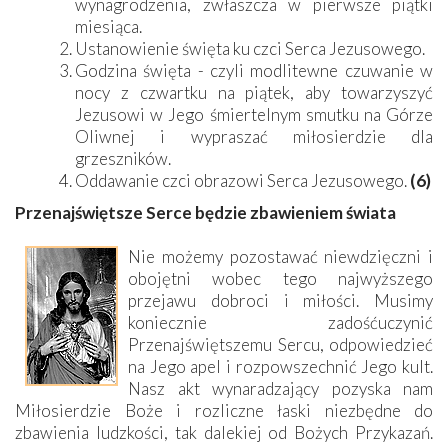
wynagrodzenia, zwłaszcza w pierwsze piątki
miesiąca.
Ustanowienie święta ku czci Serca Jezusowego.
Godzina święta - czyli modlitewne czuwanie w
nocy z czwartku na piątek, aby towarzyszyć
Jezusowi w Jego śmiertelnym smutku na Górze
Oliwnej i wypraszać miłosierdzie dla
grzeszników.
Oddawanie czci obrazowi Serca Jezusowego.
(6)
Przenajświętsze Serce będzie zbawieniem świata
Nie możemy pozostawać niewdzięczni i
obojętni wobec tego najwyższego
przejawu dobroci i miłości. Musimy
koniecznie zadośćuczynić
Przenajświętszemu Sercu, odpowiedzieć
na Jego apel i rozpowszechnić Jego kult.
Nasz akt wynaradzający pozyska nam
Miłosierdzie Boże i rozliczne łaski niezbędne do
zbawienia ludzkości, tak dalekiej od Bożych Przykazań.