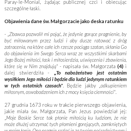
Paray-le-Monial, żądając publicznej czci i obiecując
szczególne łaski.
Objawienia dane św. Małgorzacie jako deska ratunku
- „
Zbawca pozwolił mi pojąć, że jedynie gorące pragnienie, by
być miłowanym przez ludzi i aby dusze ratować z dróg
zatracenia, na które całe ich rzesze pociąga szatan, skłania Go
do objawienia im Swego Serca wraz ze wszystkimi skarbami
Jego Bożej miłości, łask i miłosierdzia, uświęcenia i zbawienia,
które się w Nim znajdują"
- napisała św. Małgorzata
(4)
i
dalej stwierdziła -
„
To nabożeństwo jest ostatnim
wysiłkiem Jego miłości i będzie dla ludzi jedynym ratunkiem
w tych ostatnich czasach"
. Będzie jakby „
odkupieniem
miłosnym, oswobodzeniem ich z mocy księcia ciemności"
.
27 grudnia 1673 roku w trakcie pierwszego objawienia,
jakie miała św. Małgorzata, Pan Jezus powiedział jej:
„
Moje Boskie Serce tak płonie miłością ku ludziom, że nie
może dłużej utrzymać tych płomieni gorejących, zamkniętych
w moim łonie. Ono pragnie rozlać je za twoim pośrednictwem i