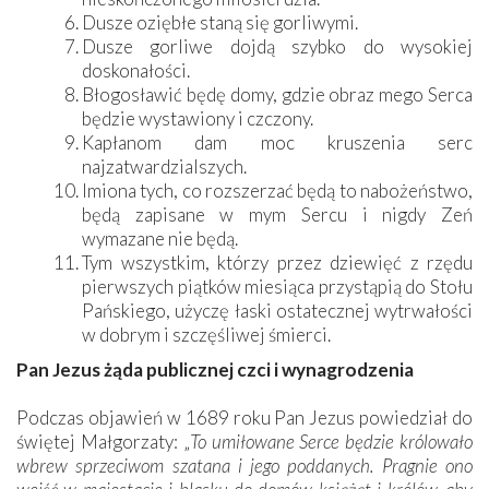
Dusze oziębłe staną się gorliwymi.
Dusze gorliwe dojdą szybko do wysokiej
doskonałości.
Błogosławić będę domy, gdzie obraz mego Serca
będzie wystawiony i czczony.
Kapłanom dam moc kruszenia serc
najzatwardzialszych.
Imiona tych, co rozszerzać będą to nabożeństwo,
będą zapisane w mym Sercu i nigdy Zeń
wymazane nie będą.
Tym wszystkim, którzy przez dziewięć z rzędu
pierwszych piątków miesiąca przystąpią do Stołu
Pańskiego, użyczę łaski ostatecznej wytrwałości
w dobrym i szczęśliwej śmierci.
Pan Jezus żąda publicznej czci i wynagrodzenia
Podczas objawień w 1689 roku Pan Jezus powiedział do
świętej Małgorzaty: „
To umiłowane Serce będzie królowało
wbrew sprzeciwom szatana i jego poddanych. Pragnie ono