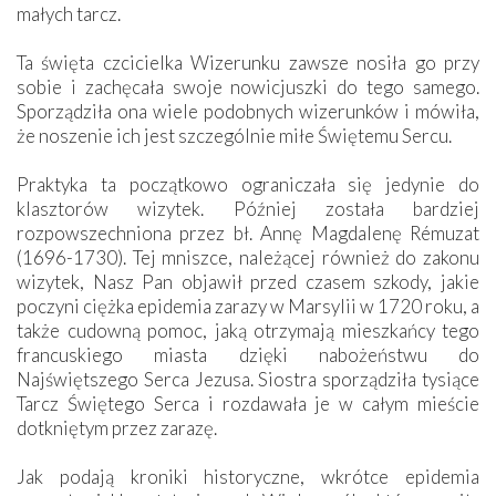
małych tarcz.
Ta święta czcicielka Wizerunku zawsze nosiła go przy
sobie i zachęcała swoje nowicjuszki do tego samego.
Sporządziła ona wiele podobnych wizerunków i mówiła,
że noszenie ich jest szczególnie miłe Świętemu Sercu.
Praktyka ta początkowo ograniczała się jedynie do
klasztorów wizytek. Później została bardziej
rozpowszechniona przez bł. Annę Magdalenę Rémuzat
(1696-1730). Tej mniszce, należącej również do zakonu
wizytek, Nasz Pan objawił przed czasem szkody, jakie
poczyni ciężka epidemia zarazy w Marsylii w 1720 roku, a
także cudowną pomoc, jaką otrzymają mieszkańcy tego
francuskiego miasta dzięki nabożeństwu do
Najświętszego Serca Jezusa. Siostra sporządziła tysiące
Tarcz Świętego Serca i rozdawała je w całym mieście
dotkniętym przez zarazę.
Jak podają kroniki historyczne, wkrótce epidemia