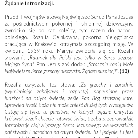
Żądanie Intronizacji.
Przed II wojną światową Najświętsze Serce Pana Jezusa
za pośrednictwem pokornej i skromnej dziewczyny,
zwróciło się po raz kolejny, tym razem do narodu
polskiego. Rozalia Celakówna, pokorna pielęgniarka
pracująca w Krakowie, otrzymała szczególną misję. W
kwietniu 1939 roku Maryja zwróciła się do Rozalii
słowami: „
Ratunek dla Polski jest tylko w Sercu Jezusa,
Mojego Syna".
Pan Jezus zaś dodał: „
Strasznie ranią Moje
Najświętsze Serce grzechy nieczyste. Żądam ekspiacji"
.
(13)
Rozalia usłyszała też słowa: „
Za grzechy i zbrodnie
(wymieniając zabójstwa i rozpustę), popełniane przez
ludzkość na całym świecie, ześle Pan Bóg straszną karę.
Sprawiedliwość Boża nie może znieść dłużej tych występków.
Ostoją się tylko te państwa, w których będzie Chrystus
królował. Jeżeli chcecie ratować świat, trzeba przeprowadzić
Intronizację Najświętszego Serca Jezusowego we wszystkich
państwach i narodach na całym świecie. Tu i jedynie tu jest