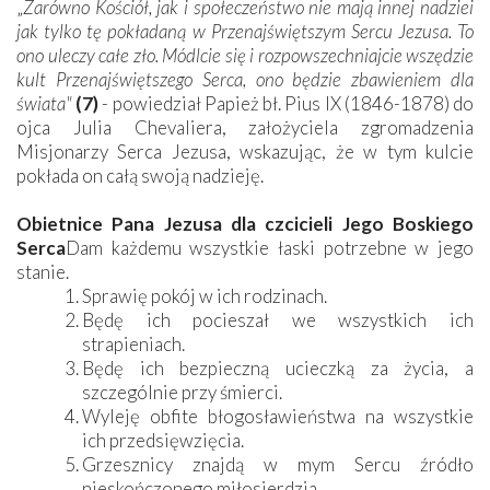
„
Zarówno Kościół, jak i społeczeństwo nie mają innej nadziei
jak tylko tę pokładaną w Przenajświętszym Sercu Jezusa. To
ono uleczy całe zło. Módlcie się i rozpowszechniajcie wszędzie
kult Przenajświętszego Serca, ono będzie zbawieniem dla
świata"
(7)
- powiedział Papież bł. Pius IX (1846-1878) do
ojca Julia Chevaliera, założyciela zgromadzenia
Misjonarzy Serca Jezusa, wskazując, że w tym kulcie
pokłada on całą swoją nadzieję.
Obietnice Pana Jezusa dla czcicieli Jego Boskiego
Serca
Dam każdemu wszystkie łaski potrzebne w jego
stanie.
Sprawię pokój w ich rodzinach.
Będę ich pocieszał we wszystkich ich
strapieniach.
Będę ich bezpieczną ucieczką za życia, a
szczególnie przy śmierci.
Wyleję obfite błogosławieństwa na wszystkie
ich przedsięwzięcia.
Grzesznicy znajdą w mym Sercu źródło
nieskończonego miłosierdzia.