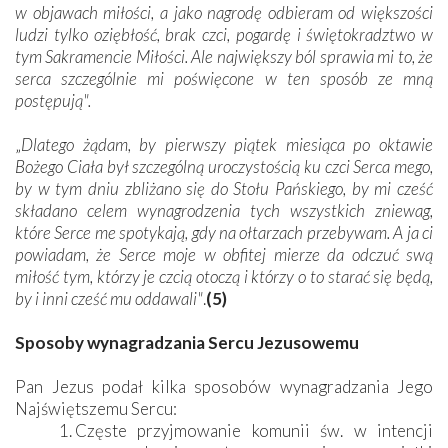
w objawach miłości, a jako nagrodę odbieram od większości
ludzi tylko oziębłość, brak czci, pogardę i świętokradztwo w
tym Sakramencie Miłości. Ale największy ból sprawia mi to, że
serca szczególnie mi poświęcone w ten sposób ze mną
postępują".
„
Dlatego żądam, by pierwszy piątek miesiąca po oktawie
Bożego Ciała był szczególną uroczystością ku czci Serca mego,
by w tym dniu zbliżano się do Stołu Pańskiego, by mi cześć
składano celem wynagrodzenia tych wszystkich zniewag,
które Serce me spotykają, gdy na ołtarzach przebywam. A ja ci
powiadam, że Serce moje w obfitej mierze da odczuć swą
miłość tym, którzy je czcią otoczą i którzy o to starać się będą,
by i inni cześć mu oddawali"
.
(5)
Sposoby wynagradzania Sercu Jezusowemu
Pan Jezus podał kilka sposobów wynagradzania Jego
Najświętszemu Sercu:
Częste przyjmowanie komunii św. w intencji