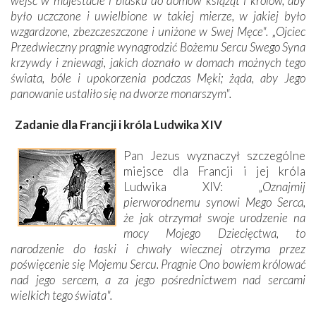
wejść w majestacie i blasku do domów książąt i królów, aby
było uczczone i uwielbione w takiej mierze, w jakiej było
wzgardzone, zbezczeszczone i uniżone w Swej Męce".
„
Ojciec
Przedwieczny pragnie wynagrodzić Bożemu Sercu Swego Syna
krzywdy i zniewagi, jakich doznało w domach możnych tego
świata, bóle i upokorzenia podczas Męki; żąda, aby Jego
panowanie ustaliło się na dworze monarszym".
Zadanie dla Francji i króla Ludwika XIV
Pan Jezus wyznaczył szczególne
miejsce dla Francji i jej króla
Ludwika XIV: „
Oznajmij
pierworodnemu synowi Mego Serca,
że jak otrzymał swoje urodzenie na
mocy Mojego Dziecięctwa, to
narodzenie do łaski i chwały wiecznej otrzyma przez
poświęcenie się Mojemu Sercu. Pragnie Ono bowiem królować
nad jego sercem, a za jego pośrednictwem nad sercami
wielkich tego świata".