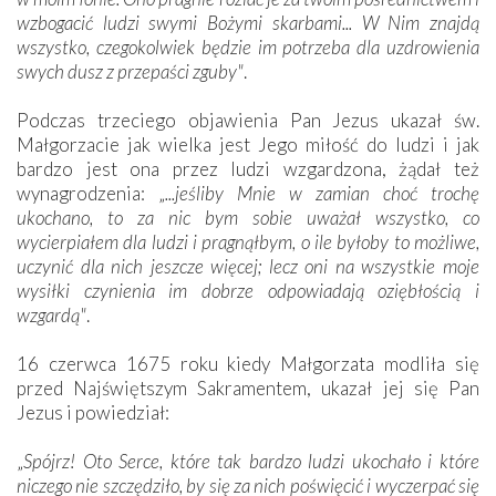
wzbogacić ludzi swymi Bożymi skarbami... W Nim znajdą
wszystko, czegokolwiek będzie im potrzeba dla uzdrowienia
swych dusz z przepaści zguby"
.
Podczas trzeciego objawienia Pan Jezus ukazał św.
Małgorzacie jak wielka jest Jego miłość do ludzi i jak
bardzo jest ona przez ludzi wzgardzona, żądał też
wynagrodzenia: „
...jeśliby Mnie w zamian choć trochę
ukochano, to za nic bym sobie uważał wszystko, co
wycierpiałem dla ludzi i pragnąłbym, o ile byłoby to możliwe,
uczynić dla nich jeszcze więcej; lecz oni na wszystkie moje
wysiłki czynienia im dobrze odpowiadają oziębłością i
wzgardą"
.
16 czerwca 1675 roku kiedy Małgorzata modliła się
przed Najświętszym Sakramentem, ukazał jej się Pan
Jezus i powiedział:
„
Spójrz! Oto Serce, które tak bardzo ludzi ukochało i które
niczego nie szczędziło, by się za nich poświęcić i wyczerpać się