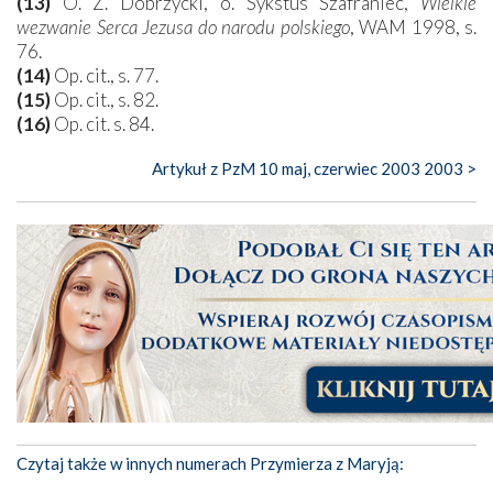
(13)
O. Z. Dobrzycki, o. Sykstus Szafraniec,
Wielkie
wezwanie Serca Jezusa do narodu polskiego
, WAM 1998, s.
76.
(14)
Op. cit., s. 77.
(15)
Op. cit., s. 82.
(16)
Op. cit. s. 84.
Artykuł z PzM 10 maj, czerwiec 2003 2003 >
Czytaj także w innych numerach Przymierza z Maryją: