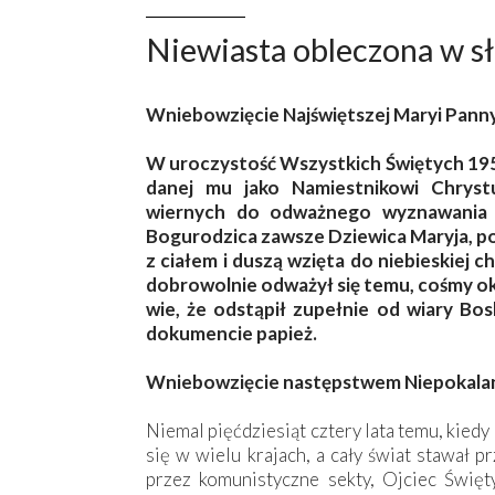
Niewiasta obleczona w s
Wniebowzięcie Najświętszej Maryi Pann
W uroczystość Wszystkich Świętych 1950
danej mu jako Namiestnikowi Chryst
wiernych do odważnego wyznawania p
Bogurodzica zawsze Dziewica Maryja, po
z ciałem i duszą wzięta do niebieskiej ch
dobrowolnie odważył się temu, cośmy okr
wie, że odstąpił zupełnie od wiary Bos
dokumencie papież.
Wniebowzięcie następstwem Niepokala
Niemal pięćdziesiąt cztery lata temu, kie
się w wielu krajach, a cały świat stawał
przez komunistyczne sekty, Ojciec Święt