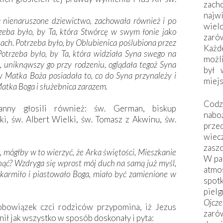
zac
naj
a nienaruszone dziewictwo, zachowała również i po
wiel
rzeba było, by Ta, która Stwórcę w swym łonie jako
zarów
ach. Potrzeba było, by Oblubienica poślubiona przez
Każd
otrzeba było, by Ta, która widziała Syna swego na
możli
i, uniknąwszy go przy rodzeniu, oglądała tegoż Syna
był 
y Matka Boża posiadała to, co do Syna przynależy i
miej
atka Boga i służebnica zarazem.
Codzi
anny głosili również: św. German, biskup
nabo
i, św. Albert Wielki, św. Tomasz z Akwinu, św.
prze
wiec
zaszc
ę, mógłby w to wierzyć, że Arka świętości, Mieszkanie
W pa
nąć? Wzdryga się wprost mój duch na samą już myśl,
atmo
o, karmiło i piastowało Boga, miało być zamienione w
spo
piel
Ojcz
obowiązek czci rodziców przypomina, iż Jezus
zarów
ł jak wszystko w sposób doskonały i pyta: