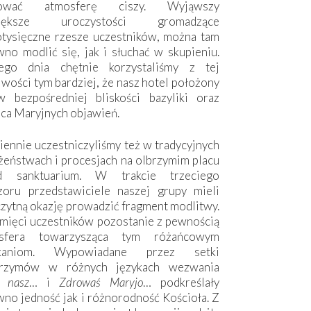
hować atmosferę ciszy. Wyjąwszy
większe uroczystości gromadzące
otysięczne rzesze uczestników, można tam
no modlić się, jak i słuchać w skupieniu.
ego dnia chętnie korzystaliśmy z tej
wości tym bardziej, że nasz hotel położony
w bezpośredniej bliskości bazyliki oraz
sca Maryjnych objawień.
ennie uczestniczyliśmy też w tradycyjnych
żeństwach i procesjach na olbrzymim placu
d sanktuarium. W trakcie trzeciego
zoru przedstawiciele naszej grupy mieli
zytną okazję prowadzić fragment modlitwy.
mięci uczestników pozostanie z pewnością
sfera towarzysząca tym różańcowym
tkaniom. Wypowiadane przez setki
grzymów w różnych językach wezwania
e nasz
… i
Zdrowaś Maryjo
… podkreślały
no jedność jak i różnorodność Kościoła. Z