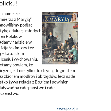
olicku!
m numerze
ymierza z Maryją”
anowiliśmy podjąć
tykę edukacji młodych
leń Polaków.
adamy nadzieję w
ścijańskim, czy też
ej – katolickim
łceniu i wychowaniu.
ętamy bowiem, że
icyzm jest nie tylko doktryną, dogmatem
eż zbiorem modlitw i obrzędów, lecz nade
tko żywą relacją z Bogiem i powinien
aływać na całe państwo i całe
eczeństwo.
czytaj dalej >