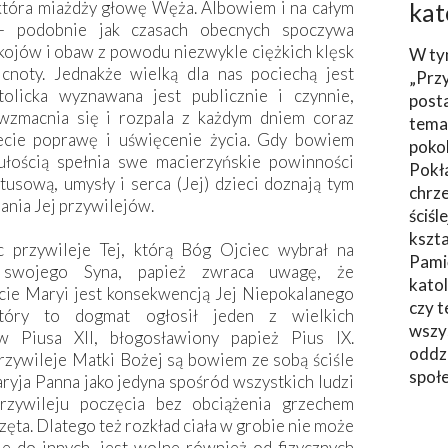
 która miażdży głowę Węża. Albowiem i na całym
kat
 - podobnie jak czasach obecnych spoczywa
okojów i obaw z powodu niezwykle ciężkich klęsk
W ty
noty. Jednakże wielką dla nas pociechą jest
„Prz
olicka wyznawana jest publicznie i czynnie,
post
zmacnia się i rozpala z każdym dniem coraz
tema
iecie poprawę i uświęcenie życia. Gdy bowiem
poko
łością spełnia swe macierzyńskie powinności
Pokł
sową, umysły i serca (Jej) dzieci doznają tym
chrze
ania Jej przywilejów.
ściśl
kszta
 przywileje Tej, którą Bóg Ojciec wybrał na
Pami
swojego Syna, papież zwraca uwagę, że
katol
ie Maryi jest konsekwencją Jej Niepokalanego
czy t
który to dogmat ogłosił jeden z wielkich
wszys
w Piusa XII, błogosławiony papież Pius IX.
oddzi
zywileje Matki Bożej są bowiem ze sobą ściśle
społ
ryja Panna jako jedyna spośród wszystkich ludzi
rzywileju poczęcia bez obciążenia grzechem
ęta. Dlatego też rozkład ciała w grobie nie może
ie do innych, jest wolne również od fizycznych