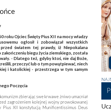
łońce
y
 roku Ojciec Święty Pius XII na mocy władzy
usowemu ogłosił i zobowiązał wszystkich
rzed światem tej prawdy, iż Niepokalana
 zakończeniu biegu życia ziemskiego, została
wały. - Dlatego też, gdyby ktoś, nie daj Boże,
eślili, przeczyć lub o tym powątpiewać, niech
kiej i katolickiej - przestrzega w tym samym
NAJ
nego Poczęcia
P
dy komunizm zbierając swe krwawe żniwo umacniał
 przed zagrożeniem kolejnej wojny prowokowanej
Ucz
y Pius XII konstytucją Munificentissimus Deus