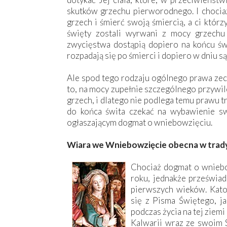
skutków grzechu pierworodnego. I chociaż
grzech i śmierć swoją śmiercią, a ci któr
święty zostali wyrwani z mocy grzechu 
zwycięstwa dostąpią dopiero na końcu świ
rozpadają się po śmierci i dopiero w dniu s
Ale spod tego rodzaju ogólnego prawa zec
to, na mocy zupełnie szczególnego przywi
grzech, i dlatego nie podlega temu prawu 
do końca świta czekać na wybawienie sw
ogłaszającym dogmat o wniebowzięciu.
Wiara we Wniebowzięcie obecna w trady
Chociaż dogmat o wniebo
roku, jednakże przeświad
pierwszych wieków. Kato
się z Pisma Świętego, ja
podczas życia na tej ziemi
Kalwarii wraz ze swoim 