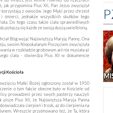
, jak przypomina Pius XII, Pan Jezus zwyciężył
P
zy korzystają z owoców Jego Męki przez chrzest
i śmierci, jednakże wszystkich skutków tego
ata. Do tego czasu także ciała sprawiedliwych
ądu połączą się każde ze swoją duszą uwielbioną.
hciał Bóg wyjąć Najświętszą Maryję Pannę. Ona
leju, swoim Niepokalanym Poczęciem zwyciężyła
trwania w rozkładzie grobowym ani nie musiała aż
ego ciała - stwierdza Pius XII w dokumencie
cji Kościoła
wzięciu Matki Bożej ogłoszony został w 1950
czenie o tym fakcie obecne było w Kościele od
licy prowadzeni przez swych pasterzy nauczyli
k pisze Pius XII, że Najświętsza Maryja Panna
 doświadczała cierpień i trosk, aż do cierpienia na
Synem. Wreszcie przyjmowano też, że Ta, która