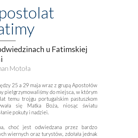
postolat
atimy
dwiedzinach u Fatimskiej
i
an Motoła
ędzy 25 a 29 maja wraz z grupą Apostołów
my pielgrzymowaliśmy do miejsca, w którym
lat temu trojgu portugalskim pastuszkom
ywała się Matka Boża, niosąc światu
łanie pokuty i nadziei.
ma, choć jest odwiedzana przez bardzo
ych wiernych oraz turystów, zdołała jednak