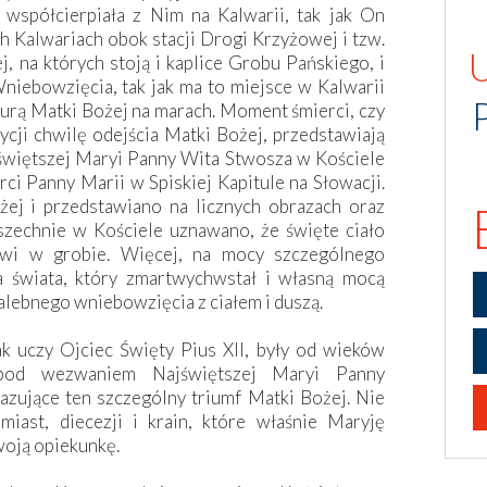
 współcierpiała z Nim na Kalwarii, tak jak On
ch Kalwariach obok stacji Drogi Krzyżowej i tzw.
 na których stoją i kaplice Grobu Pańskiego, i
iebowzięcia, tak jak ma to miejsce w Kalwarii
igurą Matki Bożej na marach. Moment śmierci, czy
adycji chwilę odejścia Matki Bożej, przedstawiają
Najświętszej Maryi Panny Wita Stwosza w Kościele
ci Panny Marii w Spiskiej Kapitule na Słowacji.
ej i przedstawiano na licznych obrazach oraz
zechnie w Kościele uznawano, że święte ciało
owi w grobie. Więcej, na mocy szczególnego
la świata, który zmartwychwstał i własną mocą
walebnego wniebowzięcia z ciałem i duszą.
ak uczy Ojciec Święty Pius XII, były od wieków
e pod wezwaniem Najświętszej Maryi Panny
azujące ten szczególny triumf Matki Bożej. Nie
miast, diecezji i krain, które właśnie Maryję
woją opiekunkę.