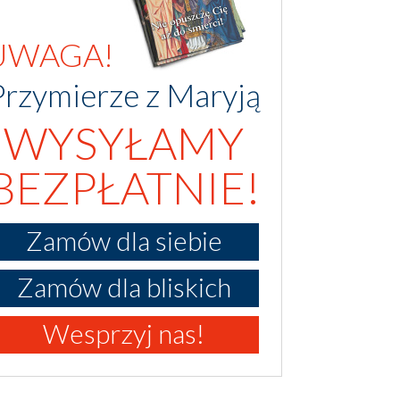
UWAGA!
Przymierze z Maryją
WYSYŁAMY
BEZPŁATNIE!
Zamów dla siebie
Zamów dla bliskich
Wesprzyj nas!