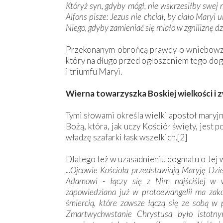
Któryż syn, gdyby mógł, nie wskrzesiłby swej m
Alfons pisze: Jezus nie chciał, by ciało Maryi 
Niego, gdyby zamieniać się miało w zgniliznę dzi
Przekonanym obrońcą prawdy o wniebowzięc
który na długo przed ogłoszeniem tego dog
i triumfu Maryi.
Wierna towarzyszka Boskiej wielkości i 
Tymi słowami określa wielki apostoł maryj
Bożą, która, jak uczy Kościół święty, jest 
władzę szafarki łask wszelkich.[2]
Dlatego też w uzasadnieniu dogmatu o Jej w
...Ojcowie Kościoła przedstawiają Maryję D
Adamowi - łączy się z Nim najściślej w 
zapowiedziana już w protoewangelii ma zak
śmiercią, które zawsze łączą się ze sobą 
Zmartwychwstanie Chrystusa było istotny