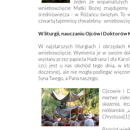
Jeden ze wspanialszyc
wniebowzięcie Matki Bożej znajdujemy 
średniowiecza - w Różańcu świętym. To w
czwartą tajemnicę chwalebną - wniebowzię
W liturgii, nauczaniu Ojców i Doktorów K
W najstarszych liturgiach i obrzędach
wniebowzięcie. Wymienia je w swoim dok
wysłany przez papieża Hadriana I dla Karol
czci jest u nas obchód tego dnia, w kt
doczesnej, ale nie mogła podlegać więzom 
Syna Twego, a Pana naszego.
Ojcowie i D
martwe ciało
skażenia, le
niebiańskie „
Chrystusa.
[1]
Pośród wielk