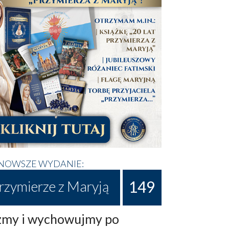
NOWSZE WYDANIE:
149
rzymierze z Maryją
my i wychowujmy po