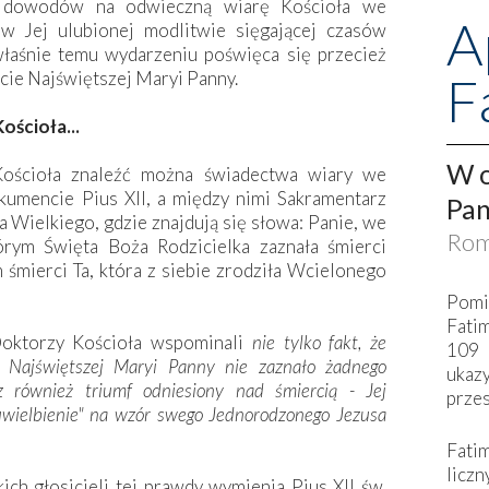
h dowodów na odwieczną wiarę Kościoła we
A
w Jej ulubionej modlitwie sięgającej czasów
łaśnie temu wydarzeniu poświęca się przecież
F
cie Najświętszej Maryi Panny.
ościoła...
W o
 Kościoła znaleźć można świadectwa wiary we
umencie Pius XII, a między nimi Sakramentarz
Pan
a Wielkiego, gdzie znajdują się słowa: Panie, we
Rom
órym Święta Boża Rodzicielka zaznała śmierci
śmierci Ta, która z siebie zrodziła Wcielonego
Pomi
Fati
oktorzy Kościoła wspominali
nie tylko fakt, że
109 
 Najświętszej Maryi Panny nie zaznało żadnego
ukaz
cz również triumf odniesiony nad śmiercią - Jej
przes
uwielbienie" na wzór swego Jednorodzonego Jezusa
Fati
liczn
ich głosicieli tej prawdy wymienia Pius XII św.