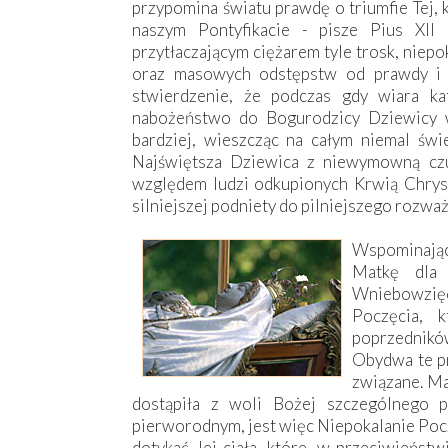
przypomina światu prawdę o triumfie Tej,
naszym Pontyfikacie - pisze Pius XII
przytłaczającym ciężarem tyle trosk, niep
oraz masowych odstępstw od prawdy i c
stwierdzenie, że podczas gdy wiara kat
nabożeństwo do Bogurodzicy Dziewicy w
bardziej, wieszcząc na całym niemal św
Najświętsza Dziewica z niewymowną czu
względem ludzi odkupionych Krwią Chrystu
silniejszej podniety do pilniejszego rozważ
Wspominając
Matkę dla 
Wniebowzięc
Poczęcia, 
poprzednikó
Obydwa te pr
związane. Ma
dostąpiła z woli Bożej szczególnego p
pierworodnym, jest więc Niepokalanie Pocz
dotykać Jej ciała, które, w przeciwieństw