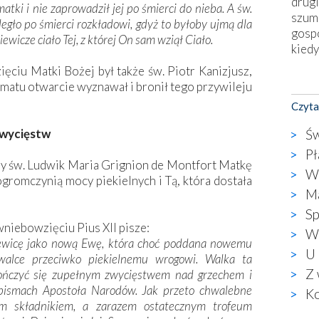
drugi
atki i nie zaprowadził jej po śmierci do nieba. A św.
szum
uległo po śmierci rozkładowi, gdyż to byłoby ujmą dla
gosp
ewicze ciało Tej, z której On sam wziął Ciało.
kiedy
iu Matki Bożej był także św. Piotr Kanizjusz,
Nies
matu otwarcie wyznawał i bronił tego przywileju
Fati
Czyta
okie
star
Św
zwycięstw
wzno
Pł
niekt
ny św. Ludwik Maria Grignion de Montfort Matkę
W 
katol
pogromczynią mocy piekielnych i Tą, która dostała
aute
Ma
bunk
Sp
przyp
niebowzięciu Pius XII pisze:
Wi
co p
ziewicę jako nową Ewę, która choć poddana nowemu
U 
bazy
walce przeciwko piekielnemu wrogowi. Walka ta
Chry
Z 
ończyć się zupełnym zwycięstwem nad grzechem i
wyję
w pismach Apostoła Narodów. Jak przeto chwalebne
Ko
kultu
m składnikiem, a zarazem ostatecznym trofeum
karyk