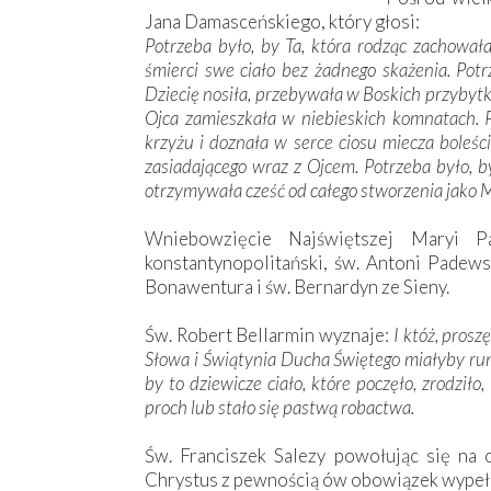
Jana Damasceńskiego, który głosi:
Potrzeba było, by Ta, która rodząc zachował
śmierci swe ciało bez żadnego skażenia. Pot
Dziecię nosiła, przebywała w Boskich przybytk
Ojca zamieszkała w niebieskich komnatach. P
krzyżu i doznała w serce ciosu miecza boleśc
zasiadającego wraz z Ojcem. Potrzeba było, b
otrzymywała cześć od całego stworzenia jako M
Wniebowzięcie Najświętszej Maryi P
konstantynopolitański, św. Antoni Padewsk
Bonawentura i św. Bernardyn ze Sieny.
Św. Robert Bellarmin wyznaje:
I któż, prosz
Słowa i Świątynia Ducha Świętego miałyby ru
by to dziewicze ciało, które poczęło, zrodził
proch lub stało się pastwą robactwa.
Św. Franciszek Salezy powołując się na 
Chrystus z pewnością ów obowiązek wypełni