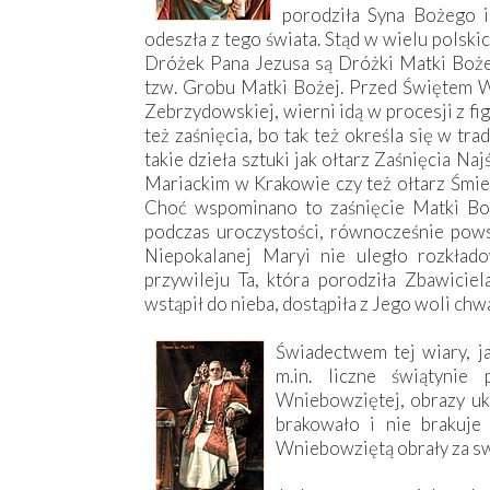
porodziła Syna Bożego i
odeszła z tego świata. Stąd w wielu polski
Dróżek Pana Jezusa są Dróżki Matki Bożej,
tzw. Grobu Matki Bożej. Przed Świętem Wn
Zebrzydowskiej, wierni idą w procesji z f
też zaśnięcia, bo tak też określa się w tr
takie dzieła sztuki jak ołtarz Zaśnięcia 
Mariackim w Krakowie czy też ołtarz Śmier
Choć wspominano to zaśnięcie Matki Boż
podczas uroczystości, równocześnie pows
Niepokalanej Maryi nie uległo rozkład
przywileju Ta, która porodziła Zbawicie
wstąpił do nieba, dostąpiła z Jego woli ch
Świadectwem tej wiary, j
m.in. liczne świątyni
Wniebowziętej, obrazy uk
brakowało i nie brakuje 
Wniebowziętą obrały za s