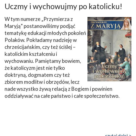
Uczmy i wychowujmy po katolicku!
W tym numerze „Przymierza z
Maryją” postanowiliśmy podjąć
tematykę edukacji młodych pokoleń
Polaków. Pokładamy nadzieję w
chrześcijańskim, czy też ściślej –
katolickim kształceniu i
wychowaniu. Pamiętamy bowiem,
że katolicyzm jest nie tylko
doktryną, dogmatem czy też
zbiorem modlitw i obrzędów, lecz
nade wszystko żywą relacją z Bogiem i powinien
oddziaływać na całe państwo i całe społeczeństwo.
czytaj dalej >