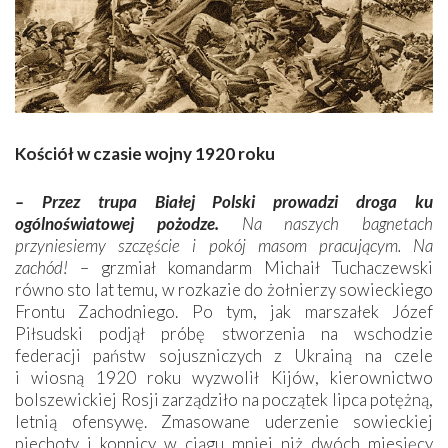
Kościół w czasie wojny 1920 roku
– Przez trupa Białej Polski prowadzi droga ku
ogólnoświatowej pożodze.
Na naszych bagnetach
przyniesiemy szczęście i pokój masom pracującym. Na
zachód!
– grzmiał komandarm Michaił Tuchaczewski
równo sto lat temu, w rozkazie do żołnierzy sowieckiego
Frontu Zachodniego. Po tym, jak marszałek Józef
Piłsudski podjął próbę stworzenia na wschodzie
federacji państw sojuszniczych z Ukrainą na czele
i wiosną 1920 roku wyzwolił Kijów, kierownictwo
bolszewickiej Rosji zarządziło na początek lipca potężną,
letnią ofensywę. Zmasowane uderzenie sowieckiej
piechoty i konnicy w ciągu mniej niż dwóch miesięcy