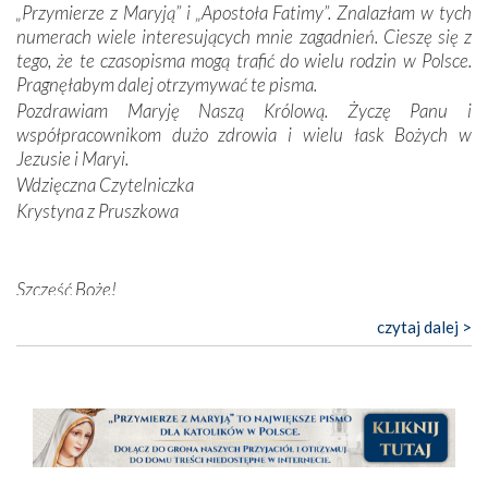
„Przymierze z Maryją” i „Apostoła Fatimy”. Znalazłam w tych
przychodziły na myśl, gdy słuchaliśmy opowieści
numerach wiele interesujących mnie zagadnień. Cieszę się z
przewodników o portugalskich monarchach i wodzach,
tego, że te czasopisma mogą trafić do wielu rodzin w Polsce.
zwycięskich bitwach i nieszczęśliwych losach grzesznych
Pragnęłabym dalej otrzymywać te pisma.
kochanków.
Pozdrawiam Maryję Naszą Królową. Życzę Panu i
współpracownikom dużo zdrowia i wielu łask Bożych w
Byli tym razem pośród Apostołów Fatimy reprezentanci
Jezusie i Maryi.
każdego spośród żyjących pokoleń. Najmłodszy uczestnik
Wdzięczna Czytelniczka
liczył sobie 13 lat, zaś senior, pan Zdzisław – już 94.
–
Krystyna z Pruszkowa
Całe życie marzyłem, by tu przyjechać
– przyznał w
rozmowie.
Nasza pielgrzymka nie byłaby tak bogata w duchową treść
Szczęść Boże!
bez obecności duszpasterza – księdza Krzysztofa.
Bardzo dziękuję za przysyłanie mi „Przymierza z Maryją”. Jest
czytaj dalej >
Oprócz zapewnienia nam możliwości codziennego
to pismo, które bardzo sobie cenię i szanuję. Redagujecie
wysłuchania Mszy Świętej, dawał on wyrazy swej
ciekawe artykuły. Zawsze czekam na nowe numery i pragnę
niezwykłej czci dla Matki Bożej śpiewem
Godzinek
i
poinformować, że zawsze będę Was wspierać. Niech Pan Bóg
pięknych pieśni.
nas prowadzi!
Barbara
Każdy z nas przywiózł Matce Bożej bagaż własnych
intencji, od tych najbardziej osobistych po zbiorowe –