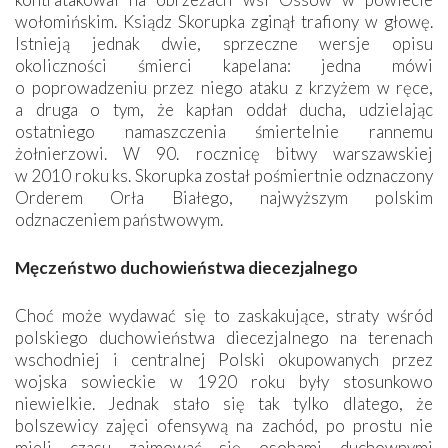
wołomińskim. Ksiądz Skorupka zginął trafiony w głowę.
Istnieją jednak dwie, sprzeczne wersje opisu
okoliczności śmierci kapelana: jedna mówi
o poprowadzeniu przez niego ataku z krzyżem w ręce,
a druga o tym, że kapłan oddał ducha, udzielając
ostatniego namaszczenia śmiertelnie rannemu
żołnierzowi. W 90. rocznicę bitwy warszawskiej
w 2010 roku ks. Skorupka został pośmiertnie odznaczony
Orderem Orła Białego, najwyższym polskim
odznaczeniem państwowym.
Męczeństwo duchowieństwa diecezjalnego
Choć może wydawać się to zaskakujące, straty wśród
polskiego duchowieństwa diecezjalnego na terenach
wschodniej i centralnej Polski okupowanych przez
wojska sowieckie w 1920 roku były stosunkowo
niewielkie. Jednak stało się tak tylko dlatego, że
bolszewicy zajęci ofensywą na zachód, po prostu nie
mieli czasu zajmować się osobami duchownymi