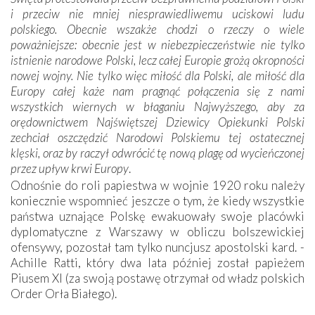
i przeciw nie mniej niesprawiedliwemu uciskowi ludu
polskiego. Obecnie wszakże chodzi o rzeczy o wiele
poważniejsze: obecnie jest w niebezpieczeństwie nie tylko
istnienie narodowe Polski, lecz całej Europie grożą okropności
nowej wojny. Nie tylko więc miłość dla Polski, ale miłość dla
Europy całej każe nam pragnąć połączenia się z nami
wszystkich wiernych w błaganiu Najwyższego, aby za
orędownictwem Najświętszej Dziewicy Opiekunki Polski
zechciał oszczędzić Narodowi Polskiemu tej ostatecznej
klęski, oraz by raczył odwrócić tę nową plagę od wycieńczonej
przez upływ krwi Europy
.
Odnośnie do roli papiestwa w wojnie 1920 roku należy
koniecznie wspomnieć jeszcze o tym, że kiedy wszystkie
państwa uznające Polskę ewakuowały swoje placówki
dyplomatyczne z Warszawy w obliczu bolszewickiej
ofensywy, pozostał tam tylko nuncjusz apostolski kard. ­
Achille Ratti, który dwa lata później został papieżem
Piusem XI (za swoją postawę otrzymał od władz polskich
Order Orła Białego).