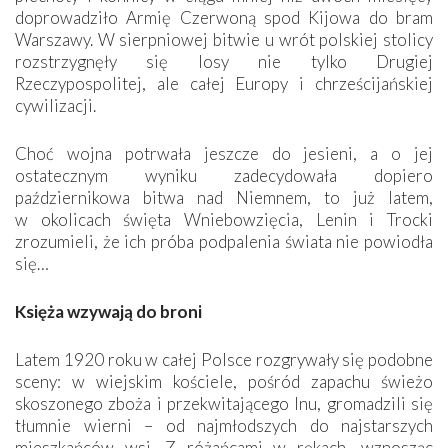
doprowadziło Armię Czerwoną spod Kijowa do bram
Warszawy. W sierpniowej bitwie u wrót polskiej stolicy
rozstrzygnęły się losy nie tylko Drugiej
Rzeczypospolitej, ale całej Europy i chrześcijańskiej
cywilizacji.
Choć wojna potrwała jeszcze do jesieni, a o jej
ostatecznym wyniku zadecydowała dopiero
październikowa bitwa nad Niemnem, to już latem,
w okolicach święta Wniebowzięcia, Lenin i Trocki
zrozumieli, że ich próba podpalenia świata nie powiodła
się…
Księża wzywają do broni
Latem 1920 roku w całej Polsce rozgrywały się podobne
sceny: w wiejskim kościele, pośród zapachu świeżo
skoszonego zboża i przekwitającego lnu, gromadzili się
tłumnie wierni – od najmłodszych do najstarszych
mieszkańców wsi. Z różańcami w rękach, wznosząc