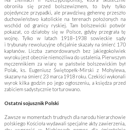
obroniła się przed bolszewizmem, to były tylko
pojedyncze przypadki, ale prawdziwą gehennę przeszło
duchowieństwo katolickie na terenach położonych na
wschód od granicy ryskiej. Tam bolszewicki potwór
pokazał, co działoby się w Polsce, gdyby przegrała tę
wojnę. Tylko w latach 1918–1938 sowieckie sądy
i trybunały rewolucyjne oficjalnie skazały na śmierć 170
kapłanów. Liczba zamordowanych bez jakiegokolwiek
wyroku jest obecnie niemożliwa do ustalenia. Pierwszym
męczennikiem za wiarę w państwie bolszewickim był
Polak, ks. Eugeniusz Świętopełk-Mirski z Mohylewa,
skazany na śmierć 23 marca 1918 roku. Czekiści wykonali
wyrok kilka godzin po jego ogłoszeniu, a księdza przed
zabiciem sadystycznie torturowano.
Ostatni sojusznik Polski
Zawsze w momentach trudnych dla narodu hierarchowie
polskiego Kościoła wydawali specjalne akty zawierzenia,
aby wyprosić w Niebiosach pomoc dla śmiertelnie