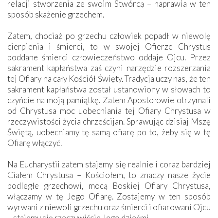
relacji stworzenia ze swoim Stwórcą – naprawia w ten
sposób skażenie grzechem.
Zatem, chociaż po grzechu człowiek popadł w niewolę
cierpienia i śmierci, to w swojej Ofierze Chrystus
poddane śmierci człowieczeństwo oddaje Ojcu. Przez
sakrament kapłaństwa zaś czyni narzędzie rozszerzania
tej Ofiary na cały Kościół Święty. Tradycja uczy nas, że ten
sakrament kapłaństwa został ustanowiony w słowach to
czyńcie na moją pamiątkę. Zatem Apostołowie otrzymali
od Chrystusa moc uobecniania tej Ofiary Chrystusa w
rzeczywistości życia chrześcijan. Sprawując dzisiaj Mszę
Świętą, uobecniamy tę samą ofiarę po to, żeby się w tę
Ofiarę włączyć.
Na Eucharystii zatem stajemy się realnie i coraz bardziej
Ciałem Chrystusa – Kościołem, to znaczy nasze życie
podległe grzechowi, mocą Boskiej Ofiary Chrystusa,
włączamy w tę Jego Ofiarę. Zostajemy w ten sposób
wyrwani z niewoli grzechu oraz śmierci i ofiarowani Ojcu
– stajemy się rzeczywiście Jego dziećmi.