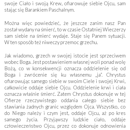
swoje Ciało i swoją Krew, ofiarowuje siebie Ojcu, sam
stając się Barankiem Paschalnym.
Można więc powiedzieć, że jeszcze zanim nasz Pan
został wydany na śmierć, to w czasie Ostatniej Wieczerzy
sam siebie na śmierć wydaje. Staje się Panem sytuacji.
W ten sposób też niweczy przemoc grzechu.
Jak wiadomo, grzech w swojej istocie jest sprzeciwem
wobec Boga. Jest postawieniem własnej woli ponad wolę
Bożą, co w konsekwencji oznacza oddzielenie się od
Boga i zwrócenie się ku własnemu „ja”. Chrystus
ofiarowując samego siebie w swoim Ciele i swojej Krwi,
całkowicie oddaje siebie Ojcu. Oddzielenie krwi i ciała
oznacza właśnie śmierć. Zatem Chrystus dokonuje w tej
Ofierze rzeczywistego oddania całego siebie bez
stawiania żadnych granic względem Ojca. Wszystko, co
do Niego należy i czym jest, oddaje Ojcu, aż po kres
samego życia. Przyjąwszy ludzkie ciało, oddaje
człowieczeństwo Ojcu, przez co dokonuje odnowienia