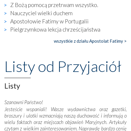
Z Bożą pomocą przetrwam wszystko.
się ogromna walka o kształt katolicyzmu i o serca
wierzących. Do czego to zmaganie może prowadzić,
Nauczyciel wielki duchem
widzieliśmy w urokliwym, niewielkim mieście Obidos,
Apostołowie Fatimy w Portugalii
gdzie w miejscu dawnego kościoła działa dzisiaj…
Pielgrzymkowa lekcja chrześcijaństwa
księgarnia.
wszystkie z działu Apostolat Fatimy >
Nasze pielgrzymkowe wyprawy, których celem były
wspaniałe klasztory w miasteczku Alcobaça czy w Batalhi,
przeniosły nas do czasów, gdy świątynie bez wątpienia
Listy od Przyjaciół
wznoszono na chwałę Bożą, na przykład – w podzięce za
Opatrznościową pomoc w wygranej bitwie o
niepodległość kraju. Zachwyt budziła potężna, a zarazem
misterna architektura tych monumentalnych dzieł,
Listy
wspaniałe zdobienia, dbałość ich twórców o detale,
połączenie talentów z wytrwałością i pracowitością
Szanowni Państwo!
budowniczych.
Jesteście wspaniali! Wasze wydawnictwa oraz gazetki,
broszury i ulotki wzmacniają naszą duchowość i informują o
Podążyliśmy też śladami fatimskich wizjonerów – Łucji
wielu faktach oraz miejscach objawień Maryjnych. Artykuły
dos Santos oraz świętych Hiacynty i Franciszka Marto.
czytam z wielkim zainteresowaniem. Naprawdę bardzo cenię
Modliliśmy się przy ich grobach. Odprawiliśmy Drogę