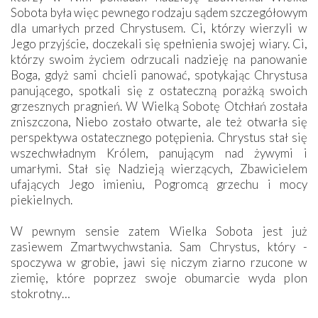
Sobota była więc pewnego rodzaju sądem szczegółowym
dla umarłych przed Chrystusem. Ci, którzy wierzyli w
Jego przyjście, doczekali się spełnienia swojej wiary. Ci,
którzy swoim życiem odrzucali nadzieję na panowanie
Boga, gdyż sami chcieli panować, spotykając Chrystusa
panującego, spotkali się z ostateczną porażką swoich
grzesznych pragnień. W Wielką Sobotę Otchłań została
zniszczona, Niebo zostało otwarte, ale też otwarła się
perspektywa ostatecznego potępienia. Chrystus stał się
wszechwładnym Królem, panującym nad żywymi i
umarłymi. Stał się Nadzieją wierzących, Zbawicielem
ufających Jego imieniu, Pogromcą grzechu i mocy
piekielnych.
W pewnym sensie zatem Wielka Sobota jest już
zasiewem Zmartwychwstania. Sam Chrystus, który ­
spoczywa w grobie, jawi się niczym ziarno rzucone w
ziemię, które poprzez swoje obumarcie wyda plon
stokrotny…