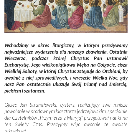
Wchodzimy w okres liturgiczny, w którym przeżywamy
najważniejsze wydarzenia dla naszego zbawienia.
Ostatnia
Wieczerza, podczas której Chrystus Pan ustanowił
Eucharystię, Jego wielkopiątkowa Męka na Golgocie, cisza
Wielkiej Soboty, w której Chrystus zstępuje do Otchłani, by
uwolnić z niej sprawiedliwych, i wreszcie Wielka Noc, gdy
nasz Pan ostatecznie ukazuje Swój triumf nad śmiercią,
piekłem i szatanem.
Ojciec Jan Strumiłowski, cysters, realizujący swe mnisze
powołanie w pradawnym klasztorze jędrzejowskim, specjalnie
dla Czytelników „Przymierza z Maryją” przygotował nauki na
ten Święty Czas. Przeżyjmy więc owocnie te swoiste
rekolekcje!