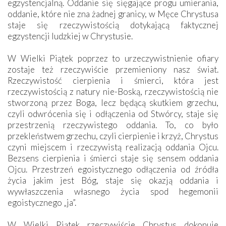
egzystencjalną. Oddanie się sięgające progu umierania,
oddanie, które nie zna żadnej granicy, w Męce Chrystusa
staje się rzeczywistością dotykającą faktycznej
egzystencji ludzkiej w Chrystusie.
W Wielki Piątek poprzez to urzeczywistnienie ofiary
zostaje też rzeczywiście przemieniony nasz świat.
Rzeczywistość cierpienia i śmierci, która jest
rzeczywistością z natury nie-Boską, rzeczywistością nie
stworzoną przez Boga, lecz będącą skutkiem grzechu,
czyli odwrócenia się i odłączenia od Stwórcy, staje się
przestrzenią rzeczywistego oddania. To, co było
przekleństwem grzechu, czyli cierpienie i krzyż, Chrystus
czyni miejscem i ­rzeczywistą realizacją oddania Ojcu.
Bezsens cierpienia i śmierci staje się sensem oddania
Ojcu. Przestrzeń egoistycznego odłączenia od źródła
życia jakim jest Bóg, staje się okazją oddania i
wywłaszczenia własnego życia spod hegemonii
egoistycznego „ja”.
W Wielki Piątek rzeczywiście Chrystus dokonuje