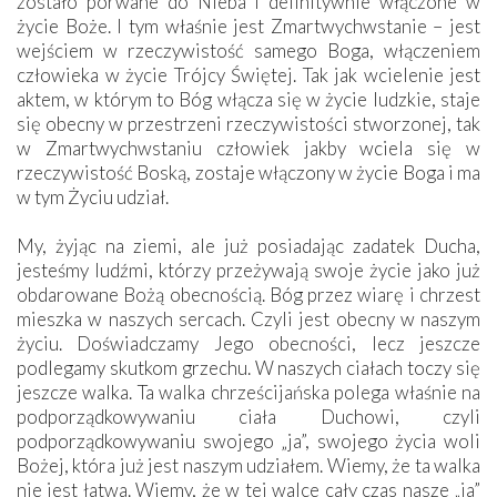
zostało porwane do Nieba i definitywnie włączone w
życie Boże. I tym właśnie jest Zmartwychwstanie – jest
wejściem w rzeczywistość samego Boga, włączeniem
człowieka w życie Trójcy Świętej. Tak jak wcielenie jest
aktem, w którym to Bóg włącza się w życie ludzkie, staje
się obecny w przestrzeni rzeczywistości stworzonej, tak
w Zmartwychwstaniu człowiek jakby wciela się w
rzeczywistość Boską, zostaje włączony w życie Boga i ma
w tym Życiu udział.
My, żyjąc na ziemi, ale już posiadając zadatek Ducha,
jesteśmy ludźmi, którzy przeżywają swoje życie jako już
obdarowane Bożą obecnością. Bóg przez wiarę i chrzest
mieszka w naszych sercach. Czyli jest obecny w naszym
życiu. Doświadczamy Jego obecności, lecz jeszcze
podlegamy skutkom grzechu. W naszych ciałach toczy się
jeszcze walka. Ta walka chrześcijańska polega właśnie na
podporządkowywaniu ciała Duchowi, czyli
podporządkowywaniu swojego „ja”, swojego życia woli
Bożej, która już jest naszym udziałem. Wiemy, że ta walka
nie jest łatwa. Wiemy, że w tej walce cały czas nasze „ja”