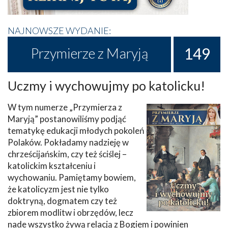
NAJNOWSZE WYDANIE:
149
Przymierze z Maryją
Uczmy i wychowujmy po katolicku!
W tym numerze „Przymierza z
Maryją” postanowiliśmy podjąć
tematykę edukacji młodych pokoleń
Polaków. Pokładamy nadzieję w
chrześcijańskim, czy też ściślej –
katolickim kształceniu i
wychowaniu. Pamiętamy bowiem,
że katolicyzm jest nie tylko
doktryną, dogmatem czy też
zbiorem modlitw i obrzędów, lecz
nade wszystko żywą relacją z Bogiem i powinien