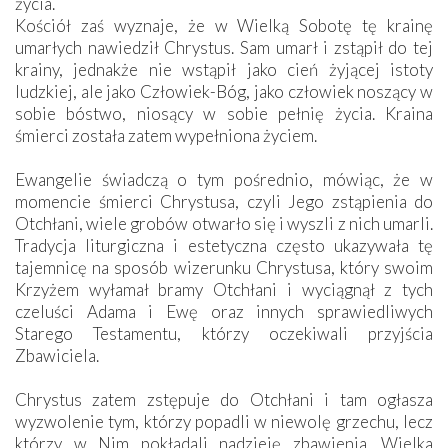
życia.
Kościół zaś wyznaje, że w Wielką Sobotę tę krainę
umarłych nawiedził Chrystus. Sam umarł i zstąpił do tej
krainy, jednakże nie wstąpił jako cień żyjącej istoty
ludzkiej, ale jako Człowiek-Bóg, jako człowiek noszący w
sobie bóstwo, niosący w sobie pełnię życia. Kraina
śmierci została zatem wypełniona życiem.
Ewangelie świadczą o tym pośrednio, mówiąc, że w
momencie śmierci Chrystusa, czyli Jego zstąpienia do
Otchłani, wiele grobów otwarło się i wyszli z nich umarli.
Tradycja liturgiczna i estetyczna często ukazywała tę
tajemnicę na sposób wizerunku Chrystusa, który swoim
Krzyżem wyłamał bramy Otchłani i wyciągnął z tych
czeluści Adama i Ewę oraz innych sprawiedliwych
Starego Testamentu, którzy oczekiwali przyjścia
Zbawiciela.
Chrystus zatem zstępuje do Otchłani i tam ogłasza
wyzwolenie tym, którzy popadli w niewolę grzechu, lecz
którzy w Nim pokładali nadzieję zbawienia. Wielka