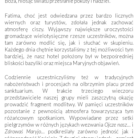
Boża, niosąc światu przesłanie pokuty i nadziei.
Fatima, choć jest odwiedzana przez bardzo licznych
wiernych oraz turystów, zdołała jednak zachować
atmosferę ciszy. Wyjąwszy największe uroczystości
gromadzące wielotysięczne rzesze uczestników, można
tam zarówno modlić się, jak i słuchać w skupieniu.
Każdego dnia chętnie korzystaliśmy z tej możliwości tym
bardziej, że nasz hotel położony był w bezpośredniej
bliskości bazyliki oraz miejsca Maryjnych objawień.
Codziennie uczestniczyliśmy też w tradycyjnych
nabożeństwach i procesjach na olbrzymim placu przed
sanktuarium. W trakcie trzeciego wieczoru
przedstawiciele naszej grupy mieli zaszczytną okazję
prowadzić fragment modlitwy. W pamięci uczestników
pozostanie z pewnością atmosfera towarzysząca tym
różańcowym spotkaniom. Wypowiadane przez setki
pielgrzymów w różnych językach wezwania
Ojcze nasz
… i
Zdrowaś Maryjo
… podkreślały zarówno jedność jak i