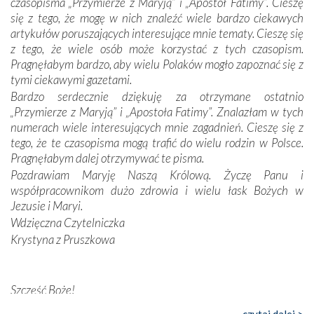
czasopisma „Przymierze z Maryją” i „Apostoł Fatimy”. Cieszę
Dzieje Portugalii to również historia wierności Bogu i
się z tego, że mogę w nich znaleźć wiele bardzo ciekawych
odstępstw, także w życiu władców. Trudne momenty w
artykułów poruszających interesujące mnie tematy. Cieszę się
wymiarze tak osobistym, jak i zbiorowym, przypominają o
z tego, że wiele osób może korzystać z tych czasopism.
konieczności ciągłego zabiegania o własną duszę i o łaskę
Pragnęłabym bardzo, aby wielu Polaków mogło zapoznać się z
Opatrzności. Wierność przynosi pomyślność –
tymi ciekawymi gazetami.
przynajmniej w życiu duchowym. Odstępstwo owocuje
Bardzo serdecznie dziękuję za otrzymane ostatnio
nieszczęściem i śmiercią. Te uniwersalne prawdy
„Przymierze z Maryją” i „Apostoła Fatimy”. Znalazłam w tych
przychodziły na myśl, gdy słuchaliśmy opowieści
numerach wiele interesujących mnie zagadnień. Cieszę się z
przewodników o portugalskich monarchach i wodzach,
tego, że te czasopisma mogą trafić do wielu rodzin w Polsce.
zwycięskich bitwach i nieszczęśliwych losach grzesznych
Pragnęłabym dalej otrzymywać te pisma.
kochanków.
Pozdrawiam Maryję Naszą Królową. Życzę Panu i
współpracownikom dużo zdrowia i wielu łask Bożych w
Byli tym razem pośród Apostołów Fatimy reprezentanci
Jezusie i Maryi.
każdego spośród żyjących pokoleń. Najmłodszy uczestnik
Wdzięczna Czytelniczka
liczył sobie 13 lat, zaś senior, pan Zdzisław – już 94.
–
Krystyna z Pruszkowa
Całe życie marzyłem, by tu przyjechać
– przyznał w
rozmowie.
Nasza pielgrzymka nie byłaby tak bogata w duchową treść
Szczęść Boże!
bez obecności duszpasterza – księdza Krzysztofa.
Bardzo dziękuję za przysyłanie mi „Przymierza z Maryją”. Jest
czytaj dalej >