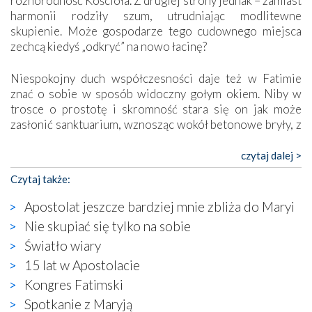
różnorodność Kościoła. Z drugiej strony jednak – zamiast
harmonii rodziły szum, utrudniając modlitewne
skupienie. Może gospodarze tego cudownego miejsca
zechcą kiedyś „odkryć” na nowo łacinę?
Niespokojny duch współczesności daje też w Fatimie
znać o sobie w sposób widoczny gołym okiem. Niby w
trosce o prostotę i skromność stara się on jak może
zasłonić sanktuarium, wznosząc wokół betonowe bryły, z
których niektóre nawet zostały poświęcone jako miejsca
katolickiego kultu. Tylko co wspólnego z żywą,
czytaj dalej >
autentyczną wiarą mogą mieć płaskie, szare bunkry albo
Czytaj także:
kaplice, w których Tabernakulum przypomina bardziej
skrzynkę na narzędzia? Albo co powiedzieć o ustawionym
Apostolat jeszcze bardziej mnie zbliża do Maryi
tuż przy nowej bazylice wielkim krzyżu, na którym
Nie skupiać się tylko na sobie
zamiast Chrystusa umieszczono dziwaczną postać jakby
Światło wiary
wyjętą ze starożytnych hieroglifów? W kulturowym
kontekście naszych czasów to raczej karykatura niż godny
15 lat w Apostolacie
wizerunek Zbawiciela…
Kongres Fatimski
Zatem nawet w bezpośrednim otoczeniu sanktuarium
Spotkanie z Maryją
naocznie przekonaliśmy się, że wewnątrz Kościoła toczy