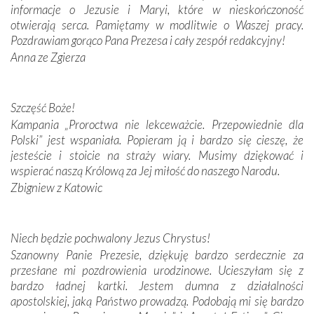
informacje o Jezusie i Maryi, które w nieskończoność
Krzyżową w ich rodzinnych stronach, odwiedziliśmy
otwierają serca. Pamiętamy w modlitwie o Waszej pracy.
domy, w których żyli.
Pozdrawiam gorąco Pana Prezesa i cały zespół redakcyjny!
Anna ze Zgierza
W miejscu objawień Matki Bożej zapaliliśmy świece
przywiezione wraz z intencjami powierzonymi nam przez
Darczyńców w ramach akcji „Twoje światło w Fatimie”.
Podczas tej kilkudniowej wyprawy na każdym kroku
Szczęść Boże!
spotykaliśmy się z serdeczną otwartością
Kampania „Proroctwa nie lekceważcie. Przepowiednie dla
Portugalczyków. Podziwialiśmy ich ludową sztukę i
Polski” jest wspaniała. Popieram ją i bardzo się cieszę, że
zwyczaje. Mimo że nasze kraje są od siebie bardzo
jesteście i stoicie na straży wiary. Musimy dziękować i
oddalone, w żaden sposób nie czuliśmy się obco.
wspierać naszą Królową za Jej miłość do naszego Narodu.
Sprawiła to oczywiście sama Matka Boża, ale też
Zbigniew z Katowic
kulturowa bliskość biorąca swój początek w naszej
wspólnej wierze. Podczas wyjazdów do historycznych
miejsc, które znalazły się na trasie naszej pielgrzymki,
Niech będzie pochwalony Jezus Chrystus!
mieliśmy okazję przekonać się, że Maryja swoją opieką
Szanowny Panie Prezesie, dziękuję bardzo serdecznie za
otacza nie tylko nasz naród, lecz wszystkie nacje, które
przesłane mi pozdrowienia urodzinowe. Ucieszyłam się z
się Jej ufnie oddają, a także każdą osobę, która zawierza
bardzo ładnej kartki. Jestem dumna z działalności
Jej siebie oraz swych bliskich.
apostolskiej, jaką Państwo prowadzą. Podobają mi się bardzo