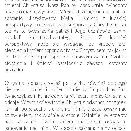
śmierci Chrystusa. Nasz Pan był absolutnie świadomy
tego, co ma się wydarzyć. Wiedział, że będzie cierpiał, że
zostanie ukrzyżowany. Męka i śmierć z ludzkiej
perspektywy może wydawać się porażką Chrystusa i tak
też na te wydarzenia patrzyli Jego uczniowie, zanim
spotkali zmartwychwstałego Pana. Z ludzkiej
perspektywy może się wydawać, że grzech, zło,
cierpienia i śmierć zapanowały nad Chrystusem, tak jak na
co dzień często panują one nad naszym życiem. Wobec
cierpienia i śmierci ostatecznie zawsze jesteśmy
bezradni.
Chrystus jednak, chociaż po ludzku również podlegał
cierpieniu i śmierci, to jednak nie był im poddany. Sam
świadczył, że nikt nie odbiera Mu życia, ale że On sam je
oddaje. W tym akcie właśnie Chrystus odwraca ­porządek.
Tak jak po grzechu cierpienie i śmierć zapanowały nad
człowiekiem, tak właśnie w czasie Ostatniej Wieczerzy
nasz Zbawiciel swoim aktem ofiarniczym odzyskuje
panowanie nad nimi. W sposób sakramentalny oddaje