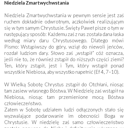
Niedziela Zmartwychwstania
Niedziela Zmartwychwstania w pewnym sensie jest zaś
ruchem dokładnie odwrotnym, aczkolwiek realizującym
się w tym samym Chrystusie. Święty Paweł pisze o tym w
następujący sposób: Każdemu zaś z nas została dana łaska
według miary daru Chrystusowego. Dlatego mówi
Pismo: Wstąpiwszy do góry, wziął do niewoli jeńców,
rozdał ludziom dary. Słowo zaś „wstąpił” cóż oznacza,
jeśli nie to, że również zstąpił do niższych części ziemi?
Ten, który zstąpił, jest i Tym, który wstąpił ponad
wszystkie Niebiosa, aby wszystko napełnić (Ef 4, 7–10).
W Wielką Sobotę Chrystus zstąpił do Otchłani, niosąc
tam zasiew własnego Bóstwa. W Niedzielę zaś wstąpił na
Niebiosa, niosąc tam przemienione mocą Bóstwa
człowieczeństwo.
Zatem w Sobotę udziałem ludzi odłączonych stało się
wyzwalające podarowanie im obecności Boga w
Chrystusie. W niedzielę zaś samo człowieczeństwo