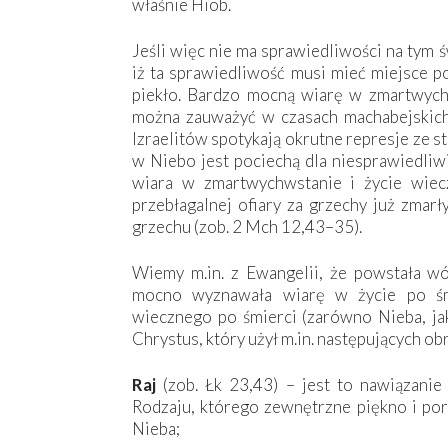
właśnie Hiob.
Jeśli więc nie ma sprawiedliwości na tym ś
iż ta sprawiedliwość musi mieć miejsce po
piekło. Bardzo mocną wiarę w zmartwychw
można zauważyć w czasach machabejskich
Izraelitów spotykają okrutne represje ze s
w Niebo jest pociechą dla niesprawiedliwi
wiara w zmartwychwstanie i życie wiec
przebłagalnej ofiary za grzechy już zmarł
grzechu (zob. 2 Mch 12,43–35).
Wiemy m.in. z Ewangelii, że powstała wó
mocno wyznawała wiarę w życie po śmi
wiecznego po śmierci (zarówno Nieba, jak 
Chrystus, który użył m.in. następujących o
Raj
(zob. Łk 23,43) – jest to nawiązanie 
Rodzaju, którego zewnętrzne piękno i por
Nieba;