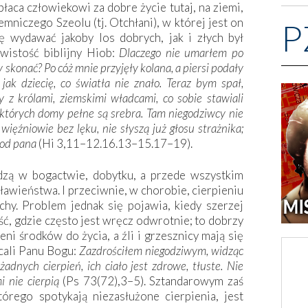
łaca człowiekowi za dobre życie tutaj, na ziemi,
emniczego Szeolu (tj. Otchłani), w której jest on
P
ię wydawać jakoby los dobrych, jak i złych był
ywistość biblijny Hiob:
Dlaczego nie umarłem po
 skonać? Po cóż mnie przyjęły kolana, a piersi podały
ak dziecię, co światła nie znało. Teraz bym spał,
z królami, ziemskimi władcami, co sobie stawiali
których domy pełne są srebra. Tam niegodziwcy nie
 więźniowie bez lęku, nie słyszą już głosu strażnika;
y od pana
(Hi 3,11–12.16.13–15.17–19).
dzą w bogactwie, dobytku, a przede wszystkim
wieństwa. I przeciwnie, w chorobie, cierpieniu
chy. Problem jednak się pojawia, kiedy szerzej
ść, gdzie często jest wręcz odwrotnie; to dobrzy
eni środków do życia, a źli i grzesznicy mają się
cali Panu Bogu:
Zazdrościłem niegodziwym, widząc
adnych cierpień, ich ciało jest zdrowe, tłuste. Nie
i nie cierpią
(Ps 73(72),3–5). Sztandarowym zaś
órego spotykają niezasłużone cierpienia, jest