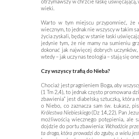
otrzymawszy w chrzcie łaskę uświęcającą, 
wieki.
Warto w tym miejscu przypomnieć, że c
wiecznym, to jednak nie wszyscy w takim sa
życia zyskali, będąc w stanie łaski uświęcaj
jedynie tym, że nie mamy na sumieniu grz
dokonać jak najwięcej dobrych uczynków, 
wtedy – jak uczy nas teologia – stają się on
Czy wszyscy trafią do Nieba?
Chociaż jest pragnieniem Boga,
aby wszyscy
(1 Tm 2,4), to jednak często promowana dz
zbawienia” jest diabelską sztuczką, która
o Niebo, co zaznacza sam św. Łukasz, pi
Królestwa Niebieskiego
(Dz 14,22). Pan Jezus
możliwością wiecznego potępienia, ale s
dojdzie do portu zbawienia:
Wchodźcie przez
ta droga, która prowadzi do zguby, a wielu jes