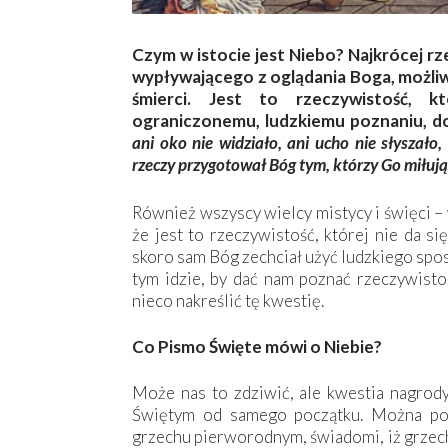
Czym w istocie jest Niebo? Najkrócej rz
wypływającego z oglądania Boga, możliwy
śmierci. Jest to rzeczywistość, 
ograniczonemu, ludzkiemu poznaniu, do
ani oko nie widziało, ani ucho nie słyszało,
rzeczy przygotował Bóg tym, którzy Go miłują
Również wszyscy wielcy mistycy i święci – 
że jest to rzeczywistość, której nie da s
skoro sam Bóg zechciał użyć ludzkiego spos
tym idzie, by dać nam poznać rzeczywisto
nieco nakreślić tę kwestię.
Co Pismo Święte mówi o Niebie?
Może nas to zdziwić, ale kwestia nagrody
Świętym od samego początku. Można pow
grzechu pierworodnym, świadomi, iż grzec