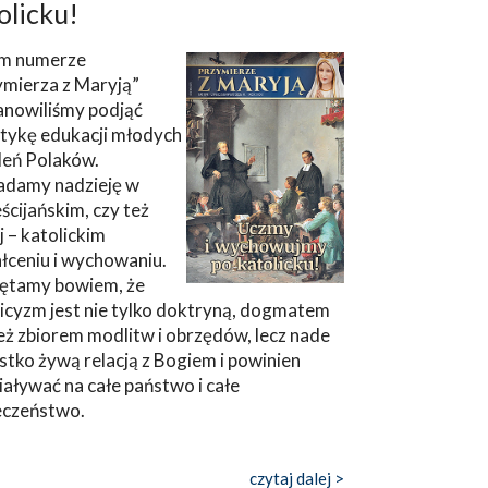
olicku!
m numerze
ymierza z Maryją”
anowiliśmy podjąć
tykę edukacji młodych
leń Polaków.
adamy nadzieję w
ścijańskim, czy też
ej – katolickim
łceniu i wychowaniu.
ętamy bowiem, że
icyzm jest nie tylko doktryną, dogmatem
eż zbiorem modlitw i obrzędów, lecz nade
tko żywą relacją z Bogiem i powinien
aływać na całe państwo i całe
eczeństwo.
czytaj dalej >