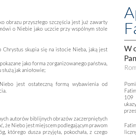
A
F
ko obrazu przyszłego szczęścia jest już zawarty
 mówi o Niebie jako uczcie przy wspólnym stole
W o
Chrystus skupia się na istocie Nieba, jaką jest
Pan
t pokazane jako forma zorganizowanego państwa,
Rom
 służą jak aniołowie;
Pomi
Niebo jest ostateczną formą wybawienia od
Fati
ia.
109 
ukaz
przes
nnych autorów biblijnych obrazów zaczerpniętych
Fati
ać, że Niebo jest miejscem podlegającym prawom
liczn
g, którego dusza przyjęła, pokochała, z czego