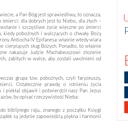
wiecie, a Pan Bóg jest sprawiedliwy, to oznacza,
 śmierci: dla dobrych jest to Niebo, dla złych –
stanie i szczęśliwe życie wieczne po śmierci
, kiedy pobożnych i walczących o chwałę Bożą
trony Antiocha IV Epifanesa: właśnie wtedy wiara
e cierpiących sług Bożych. Ponadto, to właśnie
zne nakazuje Judzie Machabeuszowi złożenie
ych, zabitych w walce, aby zostali uwolnieni od
wczas grupa tzw. pobożnych, czyli faryzeuszy,
erci. Ostatecznie prawdę o istnieniu życia
i piekła) objawił i potwierdził nasz Pan Jezus
brazów, by opisać rzeczywistość Nieba:
do biblijnego raju, znanego z początku Księgi
ządek są jedynie zapowiedzią piękna i harmonii