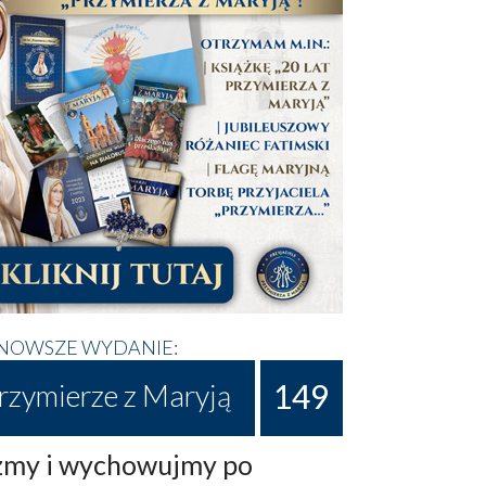
NOWSZE WYDANIE:
149
rzymierze z Maryją
my i wychowujmy po