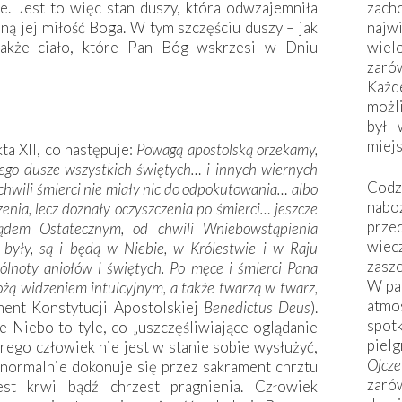
zac
e. Jest to więc stan duszy, która odwzajemniła
naj
ą jej miłość Boga. W tym szczęściu duszy – jak
wiel
także ciało, które Pan Bóg wskrzesi w Dniu
zarów
Każd
możli
był 
miej
ta XII, co następuje:
Powagą apostolską orzekamy,
ego dusze wszystkich świętych… i innych wiernych
Codzi
 chwili śmierci nie miały nic do odpokutowania… albo
nabo
enia, lecz doznały oczyszczenia po śmierci… jeszcze
prze
ądem Ostatecznym, od chwili Wniebowstąpienia
wiec
 były, są i będą w Niebie, w Królestwie i w Raju
zaszc
lnoty aniołów i świętych. Po męce i śmierci Pana
W pa
Bożą widzeniem intuicyjnym, a także twarzą w twarz,
atmo
ent Konstytucji Apostolskiej
Benedictus Deus
).
spo
Niebo to tyle, co „uszczęśliwiające oglądanie
piel
rego człowiek nie jest w stanie sobie wysłużyć,
Ojcz
 normalnie dokonuje się przez sakrament chrztu
zarów
est krwi bądź chrzest pragnienia. Człowiek