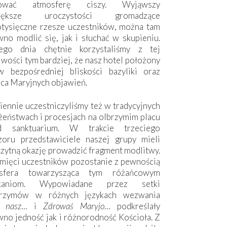
hować atmosferę ciszy. Wyjąwszy
większe uroczystości gromadzące
otysięczne rzesze uczestników, można tam
no modlić się, jak i słuchać w skupieniu.
ego dnia chętnie korzystaliśmy z tej
wości tym bardziej, że nasz hotel położony
w bezpośredniej bliskości bazyliki oraz
sca Maryjnych objawień.
ennie uczestniczyliśmy też w tradycyjnych
żeństwach i procesjach na olbrzymim placu
d sanktuarium. W trakcie trzeciego
zoru przedstawiciele naszej grupy mieli
zytną okazję prowadzić fragment modlitwy.
mięci uczestników pozostanie z pewnością
sfera towarzysząca tym różańcowym
tkaniom. Wypowiadane przez setki
grzymów w różnych językach wezwania
e nasz
… i
Zdrowaś Maryjo
… podkreślały
no jedność jak i różnorodność Kościoła. Z