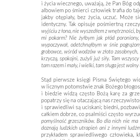
i życia wiecznego, uważają, że Pan Bóg odp
albowiem po śmierci człowiek trafia do taj
jakby otępiały, bez życia, uczuć. Może s
identyczny. Tak opisuje pośmiertną rzecz
wyjściu z łona, nie wyszedłem z wnętrzności, by
mi pokarm? Nie żyłbym jak płód poroniony, j
wypoczywał, odetchnąłbym w śnie pogrążony 
grobowce, wśród wodzów w złoto zasobnych, 
krzyczą, spokojni, zużyli już siły. Tam wszyscy
tam razem i mały, i wielki, tam sługa jest woln
Stąd pierwsze księgi Pisma Świętego wi
w licznym potomstwie znak Bożego błogosła
i biedzie widzą często Bożą karę za grze
popatrzy się na otaczającą nas rzeczywisto
i sprawiedliwi są uciskani; biedni, pozbawi
całkiem dobrze, co psalmiści często wyrzu
pomyślność grzeszników. Bo dla nich nie ma ż
doznają ludzkich utrapień ani z innymi ludźm
przykładem sprawiedliwego człowieka, kt