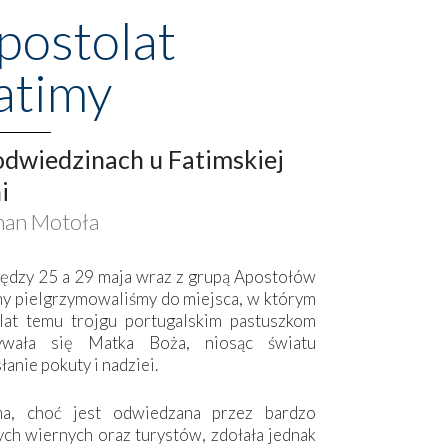
postolat
atimy
dwiedzinach u Fatimskiej
i
an Motoła
ędzy 25 a 29 maja wraz z grupą Apostołów
my pielgrzymowaliśmy do miejsca, w którym
lat temu trojgu portugalskim pastuszkom
ywała się Matka Boża, niosąc światu
łanie pokuty i nadziei.
ma, choć jest odwiedzana przez bardzo
ych wiernych oraz turystów, zdołała jednak