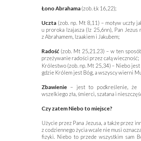
Łono Abrahama
(zob. Łk 16,22);
Uczta
(zob. np. Mt 8,11) – motyw uczty ja
u proroka Izajasza (Iz 25,6nn), Pan Jezus
z Abrahamem, Izaakiem i Jakubem;
Radość
(zob. Mt 25,21.23) – w ten sposób 
przeżywanie radości przez całą wieczność;
Królestwo (zob. np. Mt 25,34) – Niebo jes
gdzie Królem jest Bóg, a wszyscy wierni Mu
Zbawienie
– jest to podkreślenie, że 
wszelkiego zła, śmierci, szatana i nieszczęśc
Czy zatem Niebo to miejsce?
Użycie przez Pana Jezusa, a także przez i
z codziennego życia wcale nie musi oznacz
fizyki. Niebo to przede wszystkim sam Bó