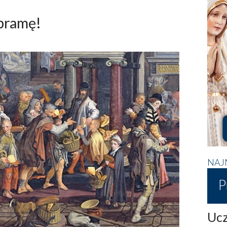
bramę!
NAJ
P
Ucz