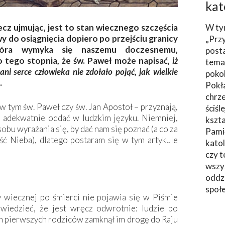
kat
W ty
ecz ujmując, jest to stan wiecznego szczęścia
 do osiągnięcia dopiero po przejściu granicy
„Prz
która wymyka się naszemu doczesnemu,
post
 tego stopnia, że św. Paweł może napisać,
iż
tema
 ani serce człowieka nie zdołało pojąć, jak wielkie
poko
.
Pokł
chrze
w tym św. Paweł czy św. Jan Apostoł – przyznają,
ściśl
ię adekwatnie oddać w ludzkim języku. Niemniej,
kszta
obu wyrażania się, by dać nam się poznać (a co za
Pami
ść Nieba), dlatego postaram się w tym artykule
katol
czy t
wszys
oddzi
społ
 wiecznej po śmierci nie pojawia się w Piśmie
iedzieć, że jest wręcz odwrotnie: ludzie po
h pierwszych rodziców zamknął im drogę do Raju