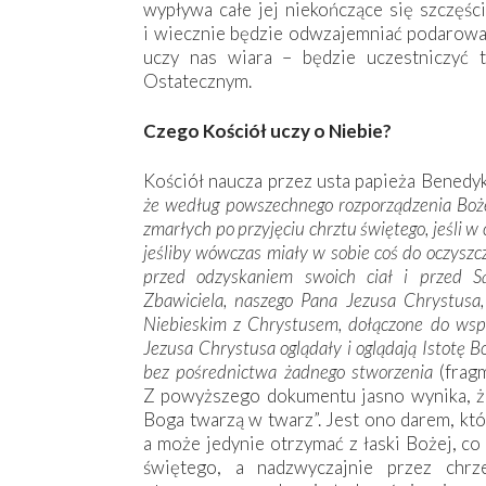
wypływa całe jej niekończące się szczęści
i wiecznie będzie odwzajemniać podarowan
uczy nas wiara – będzie uczestniczyć 
Ostatecznym.
Czego Kościół uczy o Niebie?
Kościół naucza przez usta papieża Benedyk
że według powszechnego rozporządzenia Boż
zmarłych po przyjęciu chrztu świętego, jeśli w
jeśliby wówczas miały w sobie coś do oczyszcz
przed odzyskaniem swoich ciał i przed S
Zbawiciela, naszego Pana Jezusa Chrystusa,
Niebieskim z Chrystusem, dołączone do wspó
Jezusa Chrystusa oglądały i oglądają Istotę 
bez pośrednictwa żadnego stworzenia
(fragm
Z powyższego dokumentu jasno wynika, że 
Boga twarzą w twarz”. Jest ono darem, któ
a może jedynie otrzymać z łaski Bożej, co
świętego, a nadzwyczajnie przez chrz