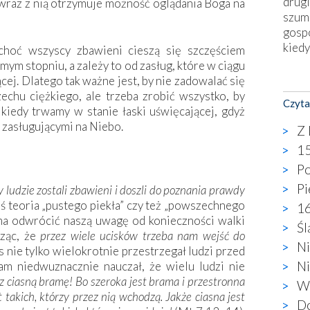
drugi
wraz z nią otrzymuje możność oglądania Boga na
szum
gosp
kiedy
hoć wszyscy zbawieni cieszą się szczęściem
mym stopniu, a zależy to od zasług, które w ciągu
Nies
ącej. Dlatego tak ważne jest, by nie zadowalać się
Fati
echu ciężkiego, ale trzeba zrobić wszystko, by
Czyta
okie
kiedy trwamy w stanie łaski uświęcającej, gdyż
star
e zasługującymi na Niebo.
Z 
wzno
15
niekt
Po
katol
aute
Pi
 ludzie zostali zbawieni i doszli do poznania prawdy
bunk
iś teoria „pustego piekła” czy też „powszechnego
16
przyp
 ma odwrócić naszą uwagę od konieczności walki
Śl
co p
sząc, że
przez wiele ucisków trzeba nam wejść do
Ni
bazy
 nie tylko wielokrotnie przestrzegał ludzi przed
Chry
Ni
am niedwuznacznie nauczał, że wielu ludzi nie
wyję
 ciasną bramę! Bo szeroka jest brama i przestronna
Wa
kultu
t takich, którzy przez nią wchodzą. Jakże ciasna jest
Do
karyk