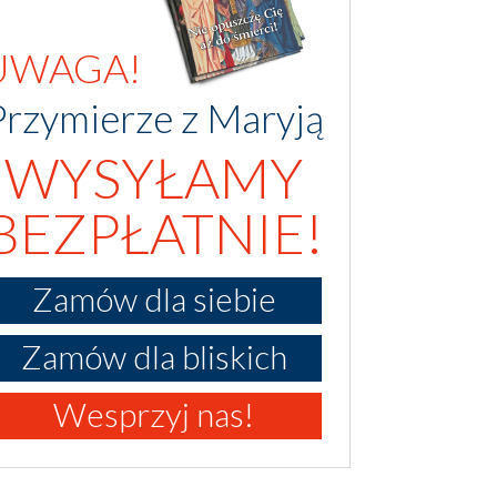
UWAGA!
Przymierze z Maryją
WYSYŁAMY
BEZPŁATNIE!
Zamów dla siebie
Zamów dla bliskich
Wesprzyj nas!