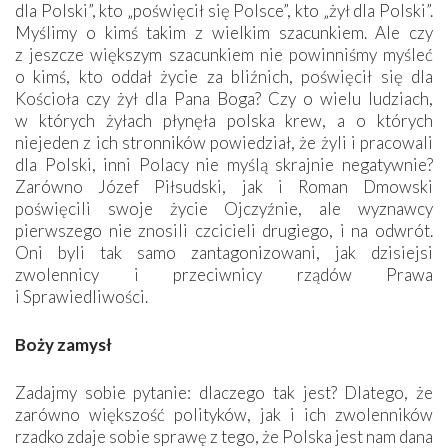
dla Polski”, kto „poświęcił się Polsce”, kto „żył dla Polski”.
Myślimy o kimś takim z wielkim szacunkiem. Ale czy
z jeszcze większym szacunkiem nie powinniśmy myśleć
o kimś, kto oddał życie za bliźnich, poświęcił się dla
Kościoła czy żył dla Pana Boga? Czy o wielu ludziach,
w których żyłach płynęła polska krew, a o których
niejeden z ich stronników powiedział, że żyli i pracowali
dla Polski, inni Polacy nie myślą skrajnie negatywnie?
Zarówno Józef Piłsudski, jak i Roman Dmowski
poświęcili swoje życie Ojczyźnie, ale wyznawcy
pierwszego nie znosili czcicieli drugiego, i na odwrót.
Oni byli tak samo zantagonizowani, jak dzisiejsi
zwolennicy i przeciwnicy rządów Prawa
i Sprawiedliwości.
Boży zamysł
Zadajmy sobie pytanie: dlaczego tak jest? Dlatego, że
zarówno większość polityków, jak i ich zwolenników
rzadko zdaje sobie sprawę z tego, że Polska jest nam dana