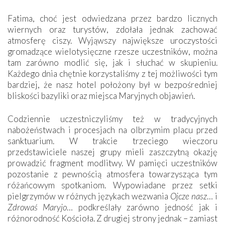
Fatima, choć jest odwiedzana przez bardzo licznych
wiernych oraz turystów, zdołała jednak zachować
atmosferę ciszy. Wyjąwszy największe uroczystości
gromadzące wielotysięczne rzesze uczestników, można
tam zarówno modlić się, jak i słuchać w skupieniu.
Każdego dnia chętnie korzystaliśmy z tej możliwości tym
bardziej, że nasz hotel położony był w bezpośredniej
bliskości bazyliki oraz miejsca Maryjnych objawień.
Codziennie uczestniczyliśmy też w tradycyjnych
nabożeństwach i procesjach na olbrzymim placu przed
sanktuarium. W trakcie trzeciego wieczoru
przedstawiciele naszej grupy mieli zaszczytną okazję
prowadzić fragment modlitwy. W pamięci uczestników
pozostanie z pewnością atmosfera towarzysząca tym
różańcowym spotkaniom. Wypowiadane przez setki
pielgrzymów w różnych językach wezwania
Ojcze nasz
… i
Zdrowaś Maryjo
… podkreślały zarówno jedność jak i
różnorodność Kościoła. Z drugiej strony jednak – zamiast