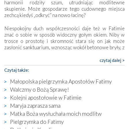
harmonii rodziły szum, utrudniając modlitewne
skupienie. Może gospodarze tego cudownego miejsca
zechcą kiedyś „odkryć” na nowo łacinę?
Niespokojny duch współczesności daje też w Fatimie
znać o sobie w sposób widoczny gołym okiem. Niby w
trosce o prostotę i skromność stara się on jak może
zasłonić sanktuarium, wznosząc wokół betonowe bryły, z
których niektóre nawet zostały poświęcone jako miejsca
katolickiego kultu. Tylko co wspólnego z żywą,
czytaj dalej >
autentyczną wiarą mogą mieć płaskie, szare bunkry albo
Czytaj także:
kaplice, w których Tabernakulum przypomina bardziej
skrzynkę na narzędzia? Albo co powiedzieć o ustawionym
Małopolska pielgrzymka Apostołów Fatimy
tuż przy nowej bazylice wielkim krzyżu, na którym
Walczmy o Bożą Sprawę!
zamiast Chrystusa umieszczono dziwaczną postać jakby
Kolejni apostołowie w Fatimie
wyjętą ze starożytnych hieroglifów? W kulturowym
kontekście naszych czasów to raczej karykatura niż godny
Maryja zaprasza sama
wizerunek Zbawiciela…
Matka Boża wysłuchała moich modlitw
Zatem nawet w bezpośrednim otoczeniu sanktuarium
Pielgrzymka do Fatimy
naocznie przekonaliśmy się, że wewnątrz Kościoła toczy