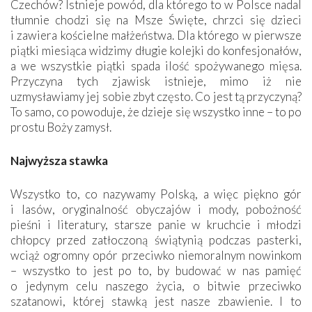
Czechów? Istnieje powód, dla którego to w Polsce nadal
tłumnie chodzi się na Msze Święte, chrzci się dzieci
i zawiera kościelne małżeństwa. Dla którego w pierwsze
piątki miesiąca widzimy długie kolejki do konfesjonałów,
a we wszystkie piątki spada ilość spożywanego mięsa.
Przyczyna tych zjawisk istnieje, mimo iż nie
uzmysławiamy jej sobie zbyt często. Co jest tą przyczyną?
To samo, co powoduje, że dzieje się wszystko inne – to po
prostu Boży zamysł.
Najwyższa stawka
Wszystko to, co nazywamy Polską, a więc piękno gór
i lasów, oryginalność obyczajów i mody, pobożność
pieśni i literatury, starsze panie w kruchcie i młodzi
chłopcy przed zatłoczoną świątynią podczas pasterki,
wciąż ogromny opór przeciwko niemoralnym nowinkom
– wszystko to jest po to, by budować w nas pamięć
o jedynym celu naszego życia, o bitwie przeciwko
szatanowi, której stawką jest nasze zbawienie. I to