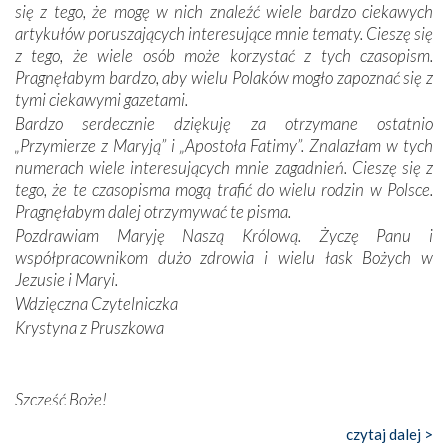
się z tego, że mogę w nich znaleźć wiele bardzo ciekawych
odstępstw, także w życiu władców. Trudne momenty w
artykułów poruszających interesujące mnie tematy. Cieszę się
wymiarze tak osobistym, jak i zbiorowym, przypominają o
z tego, że wiele osób może korzystać z tych czasopism.
konieczności ciągłego zabiegania o własną duszę i o łaskę
Pragnęłabym bardzo, aby wielu Polaków mogło zapoznać się z
Opatrzności. Wierność przynosi pomyślność –
tymi ciekawymi gazetami.
przynajmniej w życiu duchowym. Odstępstwo owocuje
Bardzo serdecznie dziękuję za otrzymane ostatnio
nieszczęściem i śmiercią. Te uniwersalne prawdy
„Przymierze z Maryją” i „Apostoła Fatimy”. Znalazłam w tych
przychodziły na myśl, gdy słuchaliśmy opowieści
numerach wiele interesujących mnie zagadnień. Cieszę się z
przewodników o portugalskich monarchach i wodzach,
tego, że te czasopisma mogą trafić do wielu rodzin w Polsce.
zwycięskich bitwach i nieszczęśliwych losach grzesznych
Pragnęłabym dalej otrzymywać te pisma.
kochanków.
Pozdrawiam Maryję Naszą Królową. Życzę Panu i
współpracownikom dużo zdrowia i wielu łask Bożych w
Byli tym razem pośród Apostołów Fatimy reprezentanci
Jezusie i Maryi.
każdego spośród żyjących pokoleń. Najmłodszy uczestnik
Wdzięczna Czytelniczka
liczył sobie 13 lat, zaś senior, pan Zdzisław – już 94.
–
Krystyna z Pruszkowa
Całe życie marzyłem, by tu przyjechać
– przyznał w
rozmowie.
Nasza pielgrzymka nie byłaby tak bogata w duchową treść
Szczęść Boże!
bez obecności duszpasterza – księdza Krzysztofa.
Bardzo dziękuję za przysyłanie mi „Przymierza z Maryją”. Jest
czytaj dalej >
Oprócz zapewnienia nam możliwości codziennego
to pismo, które bardzo sobie cenię i szanuję. Redagujecie