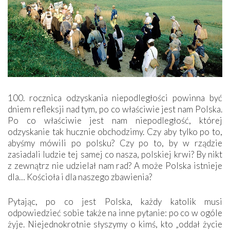
100. rocznica odzyskania niepodległości powinna być
dniem refleksji nad tym, po co właściwie jest nam Polska.
Po co właściwie jest nam niepodległość, której
odzyskanie tak hucznie obchodzimy. Czy aby tylko po to,
abyśmy mówili po polsku? Czy po to, by w rządzie
zasiadali ludzie tej samej co nasza, polskiej krwi? By nikt
z zewnątrz nie udzielał nam rad? A może Polska istnieje
dla… Kościoła i dla naszego zbawienia?
Pytając, po co jest Polska, każdy katolik musi
odpowiedzieć sobie także na inne pytanie: po co w ogóle
żyje. Niejednokrotnie słyszymy o kimś, kto „oddał życie