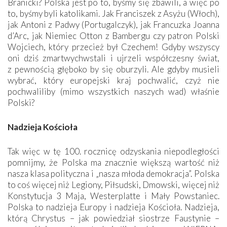
Branicki? Polska jest po to, byśmy się zbawili, a więc po
to, byśmy byli katolikami. Jak Franciszek z Asyżu (Włoch),
jak Antoni z Padwy (Portugalczyk), jak Francuzka Joanna
d’Arc, jak Niemiec Otton z Bambergu czy patron Polski
Wojciech, który ­przecież był Czechem! Gdyby wszyscy
oni dziś zmartwychwstali i ujrzeli współczesny świat,
z pewnością głęboko by się oburzyli. Ale gdyby musieli
wybrać, który europejski kraj pochwalić, czyż nie
pochwaliliby (mimo wszystkich naszych wad) właśnie
Polski?
Nadzieja Kościoła
Tak więc w tę 100. rocznicę odzyskania niepodległości
pomnijmy, że Polska ma znacznie większą wartość niż
nasza klasa polityczna i „nasza młoda demokracja”. Polska
to coś więcej niż Legiony, Piłsudski, Dmowski, więcej niż
Konstytucja 3 Maja, Westerplatte i Mały Powstaniec.
Polska to nadzieja Europy i nadzieja Kościoła. Nadzieja,
którą Chrystus – jak powiedział siostrze Faustynie –