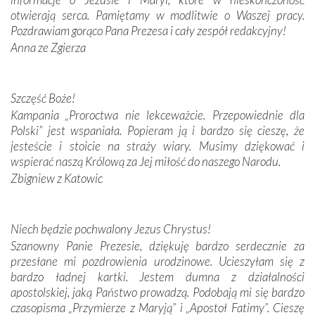
Krzyżową w ich rodzinnych stronach, odwiedziliśmy
otwierają serca. Pamiętamy w modlitwie o Waszej pracy.
domy, w których żyli.
Pozdrawiam gorąco Pana Prezesa i cały zespół redakcyjny!
Anna ze Zgierza
W miejscu objawień Matki Bożej zapaliliśmy świece
przywiezione wraz z intencjami powierzonymi nam przez
Darczyńców w ramach akcji „Twoje światło w Fatimie”.
Podczas tej kilkudniowej wyprawy na każdym kroku
Szczęść Boże!
spotykaliśmy się z serdeczną otwartością
Kampania „Proroctwa nie lekceważcie. Przepowiednie dla
Portugalczyków. Podziwialiśmy ich ludową sztukę i
Polski” jest wspaniała. Popieram ją i bardzo się cieszę, że
zwyczaje. Mimo że nasze kraje są od siebie bardzo
jesteście i stoicie na straży wiary. Musimy dziękować i
oddalone, w żaden sposób nie czuliśmy się obco.
wspierać naszą Królową za Jej miłość do naszego Narodu.
Sprawiła to oczywiście sama Matka Boża, ale też
Zbigniew z Katowic
kulturowa bliskość biorąca swój początek w naszej
wspólnej wierze. Podczas wyjazdów do historycznych
miejsc, które znalazły się na trasie naszej pielgrzymki,
Niech będzie pochwalony Jezus Chrystus!
mieliśmy okazję przekonać się, że Maryja swoją opieką
Szanowny Panie Prezesie, dziękuję bardzo serdecznie za
otacza nie tylko nasz naród, lecz wszystkie nacje, które
przesłane mi pozdrowienia urodzinowe. Ucieszyłam się z
się Jej ufnie oddają, a także każdą osobę, która zawierza
bardzo ładnej kartki. Jestem dumna z działalności
Jej siebie oraz swych bliskich.
apostolskiej, jaką Państwo prowadzą. Podobają mi się bardzo
czasopisma „Przymierze z Maryją” i „Apostoł Fatimy”. Cieszę
Dzieje Portugalii to również historia wierności Bogu i