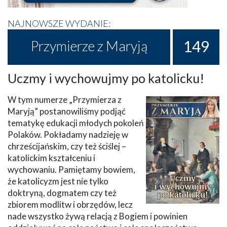
NAJNOWSZE WYDANIE:
149
Przymierze z Maryją
Uczmy i wychowujmy po katolicku!
W tym numerze „Przymierza z
Maryją” postanowiliśmy podjąć
tematykę edukacji młodych pokoleń
Polaków. Pokładamy nadzieję w
chrześcijańskim, czy też ściślej –
katolickim kształceniu i
wychowaniu. Pamiętamy bowiem,
że katolicyzm jest nie tylko
doktryną, dogmatem czy też
zbiorem modlitw i obrzędów, lecz
nade wszystko żywą relacją z Bogiem i powinien