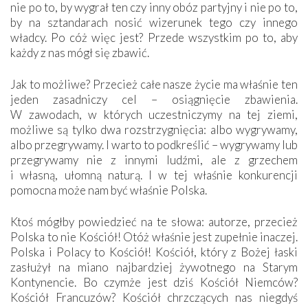
nie po to, by wygrał ten czy inny obóz partyjny i nie po to,
by na sztandarach nosić wizerunek tego czy innego
władcy. Po cóż więc jest? Przede wszystkim po to, aby
każdy z nas mógł się zbawić.
Jak to możliwe? Przecież całe nasze życie ma właśnie ten
jeden zasadniczy cel – osiągnięcie zbawienia.
W zawodach, w których uczestniczymy na tej ziemi,
możliwe są tylko dwa rozstrzygnięcia: albo wygrywamy,
albo przegrywamy. I warto to podkreślić – wygrywamy lub
przegrywamy nie z innymi ludźmi, ale z grzechem
i własną, ułomną naturą. I w tej właśnie konkurencji
pomocna może nam być właśnie Polska.
Ktoś mógłby powiedzieć na te słowa: autorze, przecież
Polska to nie Kościół! Otóż właśnie jest zupełnie inaczej.
Polska i Polacy to Kościół! Kościół, który z Bożej łaski
zasłużył na miano najbardziej żywotnego na Starym
Kontynencie. Bo czymże jest dziś Kościół Niemców?
Kościół Francuzów? Kościół chrzczących nas niegdyś