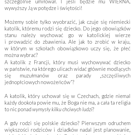
szczególnie umiłował. I jeśli będzie mu WIERNA,
wywyższy Ją w potędze i świętości!
Możemy sobie tylko wyobrazić, jak czuje się niemiecki
katolik, któremu rodzi się dziecko. Do jego obowiązków
stanu należy wychować go w katolickiej wierze
i prowadzić do zbawienia. Ale jak to zrobić w kraju,
w którym w szkołach obowiązkowo uczy się, że płeć
można wybrać?
A katolik z Francji, który musi wychowywać dziecko
w państwie, na którego ulicach widać głównie modlących
się muzułmanów oraz parady „szczęśliwych
jednopłciowych nowożeńców”?
A katolik, który uchował się w Czechach, gdzie niemal
każdy dookoła powie mu, że Boga nie ma, a cała ta religia
to nic ponad
wymysły kilku chciwych ludzi
?
A gdy rodzi się polskie dziecko? Pierwszym odruchem
większości rodziców i dziadków nadal jest planowanie,