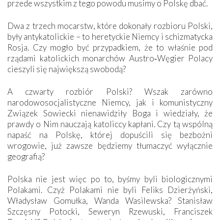
przede wszystkim z tego powodu musimy o Polskę dbać.
Dwa z trzech mocarstw, które dokonały rozbioru Polski,
były antykatolickie – to heretyckie Niemcy i schizmatycka
Rosja. Czy mogło być przypadkiem, że to właśnie pod
rządami katolickich monarchów Austro‑Węgier Polacy
cieszyli się największą swobodą?
A czwarty rozbiór Polski? Wszak zarówno
narodowosocjalistyczne Niemcy, jak i komunistyczny
Związek Sowiecki nienawidziły Boga i wiedziały, że
prawdy o Nim nauczają katoliccy kapłani. Czy tą wspólną
napaść na Polskę, której dopuścili się bezbożni
wrogowie, już zawsze będziemy tłumaczyć wyłącznie
geografią?
Polska nie jest więc po to, byśmy byli biologicznymi
Polakami. Czyż Polakami nie byli Feliks Dzierżyński,
Władysław Gomułka, Wanda Wasilewska? Stanisław
Szczęsny Potocki, Seweryn Rzewuski, Franciszek