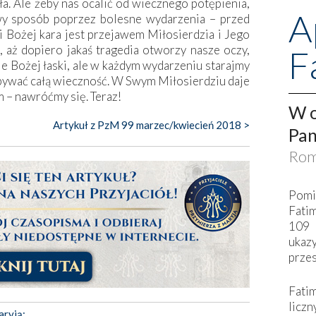
. Ale żeby nas ocalić od wiecznego potępienia,
A
wy sposób poprzez bolesne wydarzenia – przed
Bożej kara jest przejawem Miłosierdzia i Jego
, aż dopiero jakaś tragedia otworzy nasze oczy,
F
nie Bożej łaski, ale w każdym wydarzeniu starajmy
ebywać całą wieczność. W Swym Miłosierdziu daje
m – nawróćmy się. Teraz!
W o
Artykuł z PzM 99 marzec/kwiecień 2018 >
Pan
Rom
Pomi
Fati
109 
ukaz
przes
Fati
liczn
aryją: