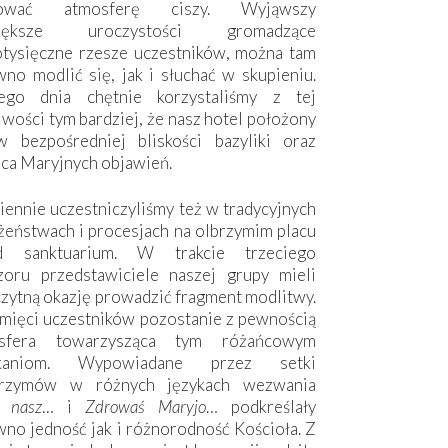
hować atmosferę ciszy. Wyjąwszy
większe uroczystości gromadzące
otysięczne rzesze uczestników, można tam
no modlić się, jak i słuchać w skupieniu.
ego dnia chętnie korzystaliśmy z tej
wości tym bardziej, że nasz hotel położony
w bezpośredniej bliskości bazyliki oraz
sca Maryjnych objawień.
ennie uczestniczyliśmy też w tradycyjnych
żeństwach i procesjach na olbrzymim placu
d sanktuarium. W trakcie trzeciego
zoru przedstawiciele naszej grupy mieli
zytną okazję prowadzić fragment modlitwy.
mięci uczestników pozostanie z pewnością
sfera towarzysząca tym różańcowym
tkaniom. Wypowiadane przez setki
grzymów w różnych językach wezwania
e nasz
… i
Zdrowaś Maryjo
… podkreślały
no jedność jak i różnorodność Kościoła. Z