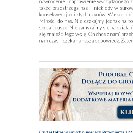
nawrócenie i naprawienie wyrządzonego zła
także przestrzega nas – niekiedy w suro
konsekwencjami złych czynów. W ekonomii 
Miłości do nas. Nie czekajmy jednak na to
serca i dusze. Nie zamykajmy się na działa
się znaleźć Jego wolę. On chce z nami prz
nam czas. I czeka na naszą odpowiedź. Zate
Czytaj także w innych numerach Przymierza z M