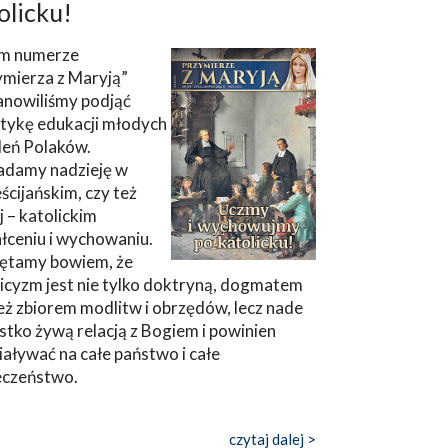
olicku!
m numerze
ymierza z Maryją”
anowiliśmy podjąć
tykę edukacji młodych
leń Polaków.
adamy nadzieję w
ścijańskim, czy też
ej – katolickim
łceniu i wychowaniu.
ętamy bowiem, że
icyzm jest nie tylko doktryną, dogmatem
eż zbiorem modlitw i obrzędów, lecz nade
tko żywą relacją z Bogiem i powinien
aływać na całe państwo i całe
eczeństwo.
czytaj dalej >