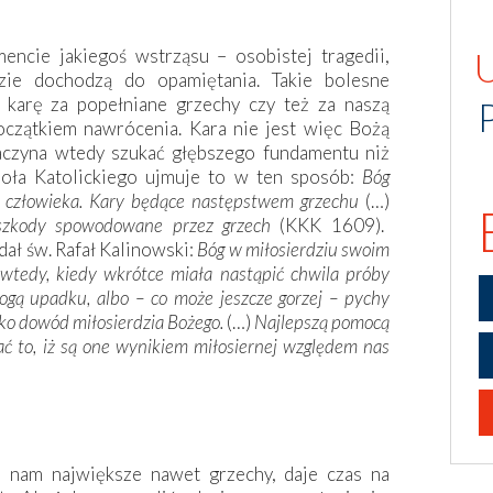
ncie jakiegoś wstrząsu – osobistej tragedii,
dzie dochodzą do opamiętania. Takie bolesne
 karę za popełniane grzechy czy też za naszą
oczątkiem nawrócenia. Kara nie jest więc Bożą
aczyna wtedy szukać głębszego fundamentu niż
ioła Katolickiego ujmuje to w ten sposób:
Bóg
go człowieka. Kary będące następstwem grzechu
(…)
 szkody spowodowane przez grzech
(KKK 1609).
ał św. Rafał Kalinowski:
Bóg w miłosierdziu swoim
wtedy, kiedy wkrótce miała nastąpić chwila próby
drogą upadku, albo – co może jeszcze gorzej – pychy
ko dowód miłosierdzia Bożego.
(…)
Najlepszą pomocą
ać to, iż są one wynikiem miłosiernej względem nas
a nam największe nawet grzechy, daje czas na