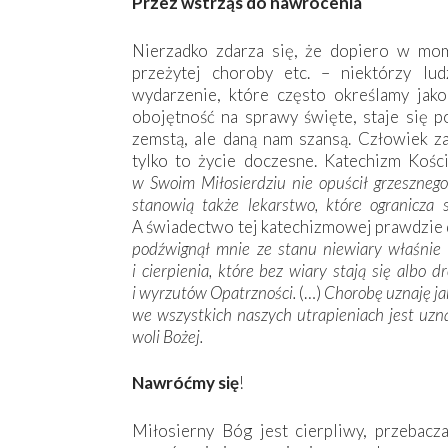
Przez wstrząs do nawrócenia
Nierzadko zdarza się, że dopiero w mome
przeżytej choroby etc. – niektórzy lu
wydarzenie, które często określamy jako
obojętność na sprawy święte, staje się p
zemstą, ale daną nam szansą. Człowiek z
tylko to życie doczesne. Katechizm Kośc
w Swoim Miłosierdziu nie opuścił grzeszne
stanowią także lekarstwo, które ogranicza
A świadectwo tej katechizmowej prawdzie d
podźwignął mnie ze stanu niewiary właśnie 
i cierpienia, które bez wiary stają się albo 
i wyrzutów Opatrzności.
(…)
Chorobę uznaję ja
we wszystkich naszych utrapieniach jest uzn
woli Bożej.
Nawróćmy się
!
Miłosierny Bóg jest cierpliwy, przebacz