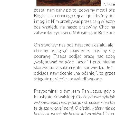
Nasze
został nam dany po to, żebyśmy mogli pr
Boga – jako dobrego Ojca – jest byśmy po
i mogli z Nim przebywać przez całą wieczn
bez względu na nasze przewiny. Chce na
zatwardziałych serc. Miłosierdzie Boże po
On stworzył nas bez naszego udziału, ale 
chcemy osiągnąć zbawienie, musimy się
poprawę. Trzeba podjąć pracę nad sobą
„wstępować na górę Tabor” i przemieni
skorzystać z sakramentu spowiedzi. Jeśl
odkłada nawrócenie „na później”, to gr
ściągnie na siebie sprawiedliwą karę.
Przypominał o tym sam Pan Jezus, gdy ob
Faustynie Kowalskiej:
Choćby dusza była jak 
wskrzeszenia, i wszystko już stracone – nie t
tę duszę w całej pełni. O biedni, którzy nie 
będziecie wołać, ale będzie już za późno
(Dzien