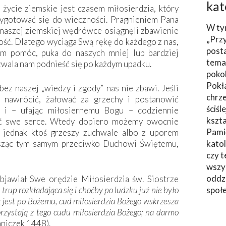
kat
 życie ziemskie jest czasem miłosierdzia, który
zygotować się do wieczności. Pragnieniem Pana
W ty
 naszej ziemskiej wędrówce osiągnęli zbawienie
„Prz
ość. Dlatego wyciąga Swą rękę do każdego z nas,
post
m pomóc, puka do naszych mniej lub bardziej
tema
zwala nam podnieść się po każdym upadku.
poko
Pokł
bez naszej „wiedzy i zgody” nas nie zbawi. Jeśli
chrze
 nawrócić, żałować za grzechy i postanowić
ściśl
 i – ufając miłosiernemu Bogu – codziennie
kszta
ać swe serce. Wtedy dopiero możemy owocnie
Pami
i jednak ktoś grzeszy zuchwale albo z uporem
zesząc tym samym przeciwko Duchowi Świętemu,
katol
czy t
wszys
oddzi
jawiał Swe orędzie Miłosierdzia św. Siostrze
trup rozkładająca się i choćby po ludzku już nie było
społ
ak jest po Bożemu, cud miłosierdzia Bożego wskrzesza
korzystają z tego cudu miłosierdzia Bożego; na darmo
niczek 1448).