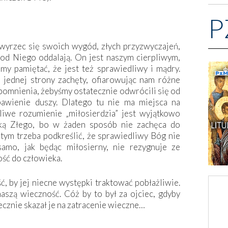
P
 wyrzec się swoich wygód, złych przyzwyczajeń,
 od Niego oddalają. On jest naszym cierpliwym,
y pamiętać, że jest też sprawiedliwy i mądry.
 jednej strony zachęty, ofiarowując nam różne
apomnienia, żebyśmy ostatecznie odwrócili się od
bawienie duszy. Dlatego tu nie ma miejsca na
żliwe rozumienie „miłosierdzia” jest wyjątkowo
ką Złego, bo w żaden sposób nie zachęca do
tym trzeba podkreślić, że sprawiedliwy Bóg nie
samo, jak będąc miłosierny, nie rezygnuje ze
ość do człowieka.
ć, by jej niecne występki traktować pobłażliwie.
aszą wieczność. Cóż by to był za ojciec, gdyby
cznie skazał je na zatracenie wieczne…