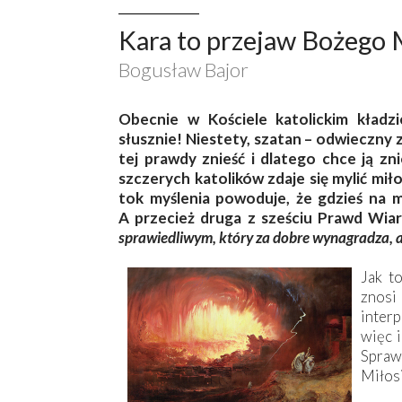
Kara to przejaw Bożego 
Bogusław Bajor
Obecnie w Kościele katolickim kładzi
słusznie! Niestety, szatan – odwieczny z
tej prawdy znieść i dlatego chce ją zn
szczerych katolików zdaje się mylić miło
tok myślenia powoduje, że gdzieś na m
A przecież druga z sześciu Prawd Wiar
sprawiedliwym, który za dobre wynagradza, a 
Jak t
znosi
interp
więc 
Spraw
Miłos