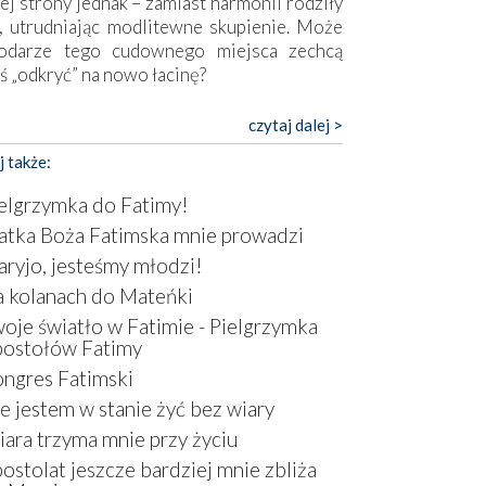
ej strony jednak – zamiast harmonii rodziły
, utrudniając modlitewne skupienie. Może
odarze tego cudownego miejsca zechcą
ś „odkryć” na nowo łacinę?
pokojny duch współczesności daje też w
czytaj dalej >
mie znać o sobie w sposób widoczny gołym
j także:
m. Niby w trosce o prostotę i skromność
a się on jak może zasłonić sanktuarium,
elgrzymka do Fatimy!
sząc wokół betonowe bryły, z których
tka Boża Fatimska mnie prowadzi
óre nawet zostały poświęcone jako miejsca
ryjo, jesteśmy młodzi!
ickiego kultu. Tylko co wspólnego z żywą,
ntyczną wiarą mogą mieć płaskie, szare
 kolanach do Mateńki
ry albo kaplice, w których Tabernakulum
oje światło w Fatimie - Pielgrzymka
omina bardziej skrzynkę na narzędzia? Albo
ostołów Fatimy
owiedzieć o ustawionym tuż przy nowej
ngres Fatimski
lice wielkim krzyżu, na którym zamiast
e jestem w stanie żyć bez wiary
stusa umieszczono dziwaczną postać jakby
tą ze starożytnych hieroglifów? W
ara trzyma mnie przy życiu
rowym kontekście naszych czasów to raczej
ostolat jeszcze bardziej mnie zbliża
atura niż godny wizerunek Zbawiciela…