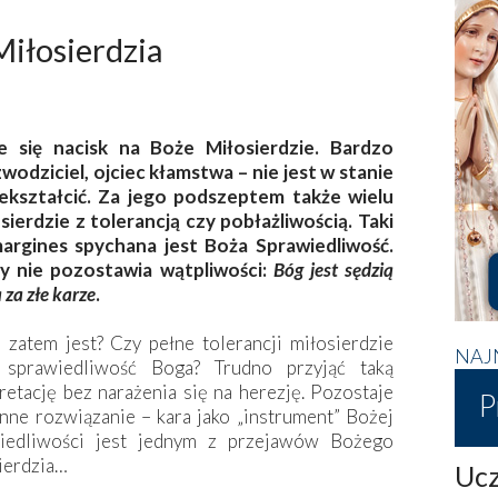
Miłosierdzia
e się nacisk na Boże Miłosierdzie. Bardzo
wodziciel, ojciec kłamstwa – nie jest w stanie
iekształcić. Za jego podszeptem także wielu
sierdzie z tolerancją czy pobłażliwością. Taki
argines spychana jest Boża Sprawiedliwość.
y nie pozostawia wątpliwości:
Bóg jest sędzią
za złe karze
.
o zatem jest? Czy pełne tolerancji miłosierdzie
NAJ
 sprawiedliwość Boga? Trudno przyjąć taką
retację bez narażenia się na herezję. Pozostaje
P
inne rozwiązanie – kara jako „instrument” Bożej
iedliwości jest jednym z przejawów Bożego
ierdzia…
Ucz