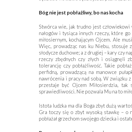
Bóg nie jest pobłażliwy, bo nas kocha
Stwórca wie, jak trudno jest człowiekowi
nałogów i tysiąca innych rzeczy, które go
miłosiernym, kochającym Ojcem. Ale musim
Więc, prowadząc nas ku Niebu, stosuje z
słodycze duchowe; a z drugiej – kary czy n
rzeczy zbędnych czy złych i osiągnęli z
tolerancję czy pobłażliwość. Takie pobła
perfidną, prowadzącą na manowce pułap
nawrócenia i pracy nad sobą. W związku z 
przestaje być Ojcem Miłosierdzia, tak 
sprawiedliwości. Nie pozwala Mu na to mił
Istota ludzka ma dla Boga zbyt dużą wartoś
Gra toczy się o zbyt wysoką stawkę – o n
pobłażał grzechom swojego dziecka i ostate