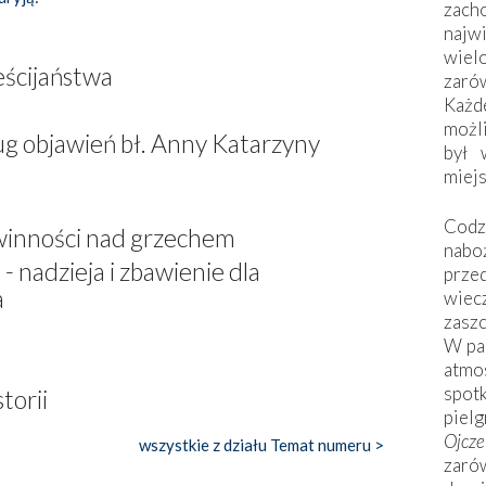
zac
naj
wiel
eścijaństwa
zarów
Każd
możli
g objawień bł. Anny Katarzyny
był 
miej
Codzi
winności nad grzechem
nabo
- nadzieja i zbawienie dla
prze
a
wiec
zaszc
W pa
atmo
spo
torii
piel
Ojcz
wszystkie z działu Temat numeru >
zarów