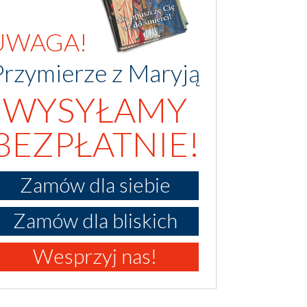
UWAGA!
Przymierze z Maryją
WYSYŁAMY
BEZPŁATNIE!
Zamów dla siebie
Zamów dla bliskich
Wesprzyj nas!