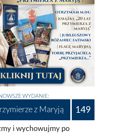
NOWSZE WYDANIE:
149
rzymierze z Maryją
my i wychowujmy po