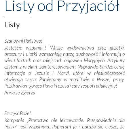
Listy od Przyjaciół
wznoszono na chwałę Bożą, na przykład – w podzięce za
Opatrznościową pomoc w wygranej bitwie o
niepodległość kraju. Zachwyt budziła potężna, a zarazem
misterna architektura tych monumentalnych dzieł,
Listy
wspaniałe zdobienia, dbałość ich twórców o detale,
połączenie talentów z wytrwałością i pracowitością
Szanowni Państwo!
budowniczych.
Jesteście wspaniali! Wasze wydawnictwa oraz gazetki,
broszury i ulotki wzmacniają naszą duchowość i informują o
Podążyliśmy też śladami fatimskich wizjonerów – Łucji
wielu faktach oraz miejscach objawień Maryjnych. Artykuły
dos Santos oraz świętych Hiacynty i Franciszka Marto.
czytam z wielkim zainteresowaniem. Naprawdę bardzo cenię
Modliliśmy się przy ich grobach. Odprawiliśmy Drogę
informacje o Jezusie i Maryi, które w nieskończoność
Krzyżową w ich rodzinnych stronach, odwiedziliśmy
otwierają serca. Pamiętamy w modlitwie o Waszej pracy.
domy, w których żyli.
Pozdrawiam gorąco Pana Prezesa i cały zespół redakcyjny!
Anna ze Zgierza
W miejscu objawień Matki Bożej zapaliliśmy świece
przywiezione wraz z intencjami powierzonymi nam przez
Darczyńców w ramach akcji „Twoje światło w Fatimie”.
Podczas tej kilkudniowej wyprawy na każdym kroku
Szczęść Boże!
spotykaliśmy się z serdeczną otwartością
Kampania „Proroctwa nie lekceważcie. Przepowiednie dla
Portugalczyków. Podziwialiśmy ich ludową sztukę i
Polski” jest wspaniała. Popieram ją i bardzo się cieszę, że