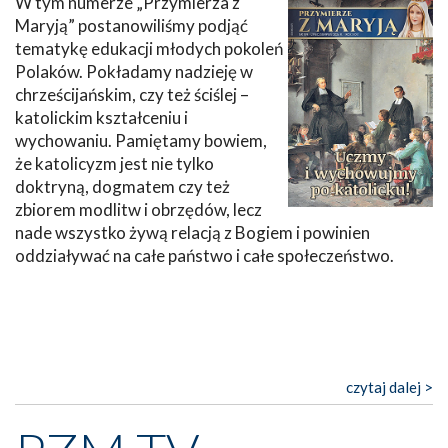
W tym numerze „Przymierza z
Maryją” postanowiliśmy podjąć
tematykę edukacji młodych pokoleń
Polaków. Pokładamy nadzieję w
chrześcijańskim, czy też ściślej –
katolickim kształceniu i
wychowaniu. Pamiętamy bowiem,
że katolicyzm jest nie tylko
doktryną, dogmatem czy też
zbiorem modlitw i obrzędów, lecz
nade wszystko żywą relacją z Bogiem i powinien
oddziaływać na całe państwo i całe społeczeństwo.
czytaj dalej >