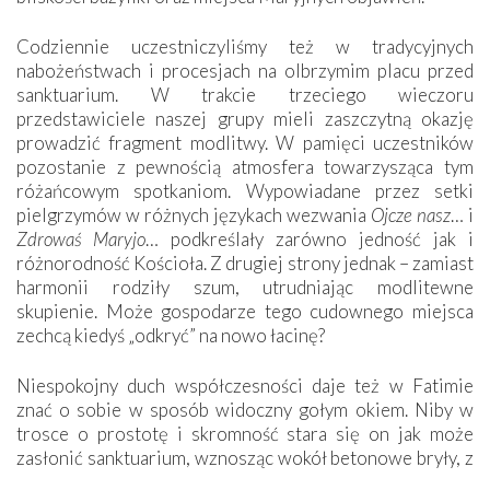
Codziennie uczestniczyliśmy też w tradycyjnych
nabożeństwach i procesjach na olbrzymim placu przed
sanktuarium. W trakcie trzeciego wieczoru
przedstawiciele naszej grupy mieli zaszczytną okazję
prowadzić fragment modlitwy. W pamięci uczestników
pozostanie z pewnością atmosfera towarzysząca tym
różańcowym spotkaniom. Wypowiadane przez setki
pielgrzymów w różnych językach wezwania
Ojcze nasz
… i
Zdrowaś Maryjo
… podkreślały zarówno jedność jak i
różnorodność Kościoła. Z drugiej strony jednak – zamiast
harmonii rodziły szum, utrudniając modlitewne
skupienie. Może gospodarze tego cudownego miejsca
zechcą kiedyś „odkryć” na nowo łacinę?
Niespokojny duch współczesności daje też w Fatimie
znać o sobie w sposób widoczny gołym okiem. Niby w
trosce o prostotę i skromność stara się on jak może
zasłonić sanktuarium, wznosząc wokół betonowe bryły, z
których niektóre nawet zostały poświęcone jako miejsca