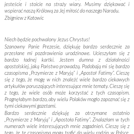
zwyczaje. Mimo że nasze kraje są od siebie bardzo
jesteście i stoicie na straży wiary. Musimy dziękować i
oddalone, w żaden sposób nie czuliśmy się obco.
wspierać naszą Królową za Jej miłość do naszego Narodu.
Sprawiła to oczywiście sama Matka Boża, ale też
Zbigniew z Katowic
kulturowa bliskość biorąca swój początek w naszej
wspólnej wierze. Podczas wyjazdów do historycznych
miejsc, które znalazły się na trasie naszej pielgrzymki,
Niech będzie pochwalony Jezus Chrystus!
mieliśmy okazję przekonać się, że Maryja swoją opieką
Szanowny Panie Prezesie, dziękuję bardzo serdecznie za
otacza nie tylko nasz naród, lecz wszystkie nacje, które
przesłane mi pozdrowienia urodzinowe. Ucieszyłam się z
się Jej ufnie oddają, a także każdą osobę, która zawierza
bardzo ładnej kartki. Jestem dumna z działalności
Jej siebie oraz swych bliskich.
apostolskiej, jaką Państwo prowadzą. Podobają mi się bardzo
czasopisma „Przymierze z Maryją” i „Apostoł Fatimy”. Cieszę
Dzieje Portugalii to również historia wierności Bogu i
się z tego, że mogę w nich znaleźć wiele bardzo ciekawych
odstępstw, także w życiu władców. Trudne momenty w
artykułów poruszających interesujące mnie tematy. Cieszę się
wymiarze tak osobistym, jak i zbiorowym, przypominają o
z tego, że wiele osób może korzystać z tych czasopism.
konieczności ciągłego zabiegania o własną duszę i o łaskę
Pragnęłabym bardzo, aby wielu Polaków mogło zapoznać się z
Opatrzności. Wierność przynosi pomyślność –
tymi ciekawymi gazetami.
przynajmniej w życiu duchowym. Odstępstwo owocuje
Bardzo serdecznie dziękuję za otrzymane ostatnio
nieszczęściem i śmiercią. Te uniwersalne prawdy
„Przymierze z Maryją” i „Apostoła Fatimy”. Znalazłam w tych
przychodziły na myśl, gdy słuchaliśmy opowieści
numerach wiele interesujących mnie zagadnień. Cieszę się z
przewodników o portugalskich monarchach i wodzach,
tego, że te czasopisma mogą trafić do wielu rodzin w Polsce.