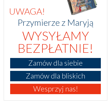
UWAGA!
Przymierze z Maryją
WYSYŁAMY
BEZPŁATNIE!
Zamów dla siebie
Zamów dla bliskich
Wesprzyj nas!