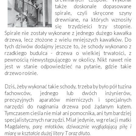
także doskonale dopasowane
spirale, czyli skręcone szyny
drewniane, na których wznosiły
się trzydzieści trzy stopnie.
Spirale nie zostały wykonane z jednego dużego kawałka
drzewa, lecz złożone z wielu mniejszych kawałków. Do
tych dziwów dodajmy jeszcze to, że schody wykonano z
rzadkiego budulca - drzewa o wielkiej trwałości, z
pewnością niewystępującego w okolicy. Nikt nawet nie
jest w stanie odpowiedzieć na pytanie, gdzie takie
drzewo rośnie.
Dziś, żeby wykonać takie schody, trzeba by było pół tuzina
fachowców, jednego lub dwóch inżynierów,
precyzyjnych aparatów mierniczych i specjalnych
narzędzi do naginania drzewa pod żądanym kątem.
Tymczasem cieśla nie miał ani pomocnika, ani tym bardziej
specjalistycznych narzędzi. Miał jedynie, wg relacji matki
Magdaleny,
parę młotków, dziwacznie wyglądającą piłę i
miarę w kształcie dużej litery T oraz dłuto.