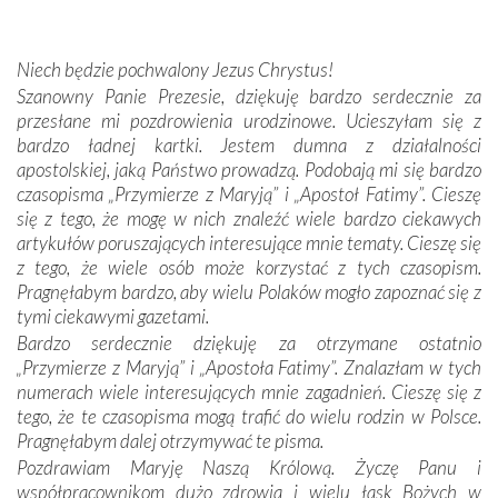
wspólnej wierze. Podczas wyjazdów do historycznych
miejsc, które znalazły się na trasie naszej pielgrzymki,
mieliśmy okazję przekonać się, że Maryja swoją opieką
Niech będzie pochwalony Jezus Chrystus!
otacza nie tylko nasz naród, lecz wszystkie nacje, które
Szanowny Panie Prezesie, dziękuję bardzo serdecznie za
się Jej ufnie oddają, a także każdą osobę, która zawierza
przesłane mi pozdrowienia urodzinowe. Ucieszyłam się z
Jej siebie oraz swych bliskich.
bardzo ładnej kartki. Jestem dumna z działalności
apostolskiej, jaką Państwo prowadzą. Podobają mi się bardzo
Dzieje Portugalii to również historia wierności Bogu i
czasopisma „Przymierze z Maryją” i „Apostoł Fatimy”. Cieszę
odstępstw, także w życiu władców. Trudne momenty w
się z tego, że mogę w nich znaleźć wiele bardzo ciekawych
wymiarze tak osobistym, jak i zbiorowym, przypominają o
artykułów poruszających interesujące mnie tematy. Cieszę się
konieczności ciągłego zabiegania o własną duszę i o łaskę
z tego, że wiele osób może korzystać z tych czasopism.
Opatrzności. Wierność przynosi pomyślność –
Pragnęłabym bardzo, aby wielu Polaków mogło zapoznać się z
przynajmniej w życiu duchowym. Odstępstwo owocuje
tymi ciekawymi gazetami.
nieszczęściem i śmiercią. Te uniwersalne prawdy
Bardzo serdecznie dziękuję za otrzymane ostatnio
przychodziły na myśl, gdy słuchaliśmy opowieści
„Przymierze z Maryją” i „Apostoła Fatimy”. Znalazłam w tych
przewodników o portugalskich monarchach i wodzach,
numerach wiele interesujących mnie zagadnień. Cieszę się z
zwycięskich bitwach i nieszczęśliwych losach grzesznych
tego, że te czasopisma mogą trafić do wielu rodzin w Polsce.
kochanków.
Pragnęłabym dalej otrzymywać te pisma.
Pozdrawiam Maryję Naszą Królową. Życzę Panu i
Byli tym razem pośród Apostołów Fatimy reprezentanci
współpracownikom dużo zdrowia i wielu łask Bożych w