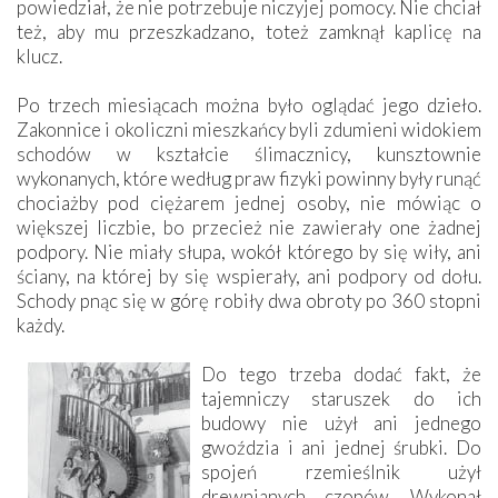
powiedział, że nie potrzebuje niczyjej pomocy. Nie chciał
też, aby mu przeszkadzano, toteż zamknął kaplicę na
klucz.
Po trzech miesiącach można było oglądać jego dzieło.
Zakonnice i okoliczni mieszkańcy byli zdumieni widokiem
schodów w kształcie ślimacznicy, kunsztownie
wykonanych, które według praw fizyki powinny były runąć
chociażby pod ciężarem jednej osoby, nie mówiąc o
większej liczbie, bo przecież nie zawierały one żadnej
podpory. Nie miały słupa, wokół którego by się wiły, ani
ściany, na której by się wspierały, ani podpory od dołu.
Schody pnąc się w górę robiły dwa obroty po 360 stopni
każdy.
Do tego trzeba dodać fakt, że
tajemniczy staruszek do ich
budowy nie użył ani jednego
gwoździa i ani jednej śrubki. Do
spojeń rzemieślnik użył
drewnianych czopów. Wykonał