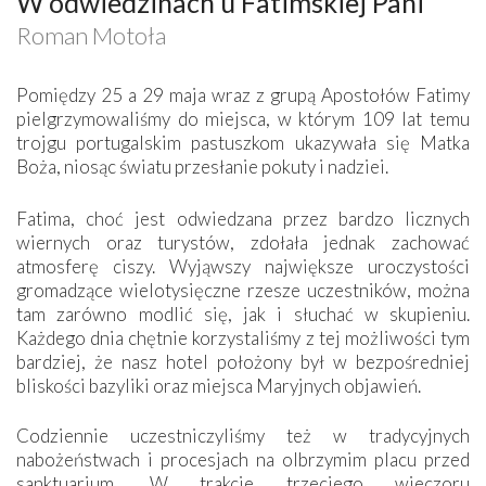
W odwiedzinach u Fatimskiej Pani
Roman Motoła
Pomiędzy 25 a 29 maja wraz z grupą Apostołów Fatimy
pielgrzymowaliśmy do miejsca, w którym 109 lat temu
trojgu portugalskim pastuszkom ukazywała się Matka
Boża, niosąc światu przesłanie pokuty i nadziei.
Fatima, choć jest odwiedzana przez bardzo licznych
wiernych oraz turystów, zdołała jednak zachować
atmosferę ciszy. Wyjąwszy największe uroczystości
gromadzące wielotysięczne rzesze uczestników, można
tam zarówno modlić się, jak i słuchać w skupieniu.
Każdego dnia chętnie korzystaliśmy z tej możliwości tym
bardziej, że nasz hotel położony był w bezpośredniej
bliskości bazyliki oraz miejsca Maryjnych objawień.
Codziennie uczestniczyliśmy też w tradycyjnych
nabożeństwach i procesjach na olbrzymim placu przed
sanktuarium. W trakcie trzeciego wieczoru