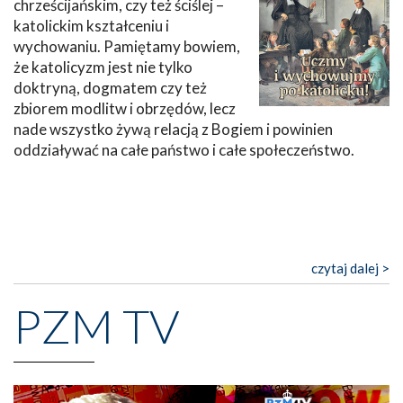
chrześcijańskim, czy też ściślej –
katolickim kształceniu i
wychowaniu. Pamiętamy bowiem,
że katolicyzm jest nie tylko
doktryną, dogmatem czy też
zbiorem modlitw i obrzędów, lecz
nade wszystko żywą relacją z Bogiem i powinien
oddziaływać na całe państwo i całe społeczeństwo.
czytaj dalej >
PZM TV