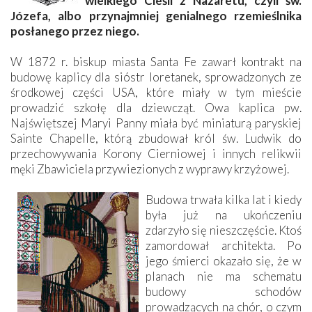
wielkiego Cieśli z Nazaretu, czyli św.
Józefa, albo przynajmniej genialnego rzemieślnika
posłanego przez niego.
W 1872 r. biskup miasta Santa Fe zawarł kontrakt na
budowę kaplicy dla sióstr loretanek, sprowadzonych ze
środkowej części USA, które miały w tym mieście
prowadzić szkołę dla dziewcząt. Owa kaplica pw.
Najświętszej Maryi Panny miała być miniaturą paryskiej
Sainte Chapelle, którą zbudował król św. Ludwik do
przechowywania Korony Cierniowej i innych relikwii
męki Zbawiciela przywiezionych z wyprawy krzyżowej.
Budowa trwała kilka lat i kiedy
była już na ukończeniu
zdarzyło się nieszczęście. Ktoś
zamordował architekta. Po
jego śmierci okazało się, że w
planach nie ma schematu
budowy schodów
prowadzących na chór, o czym