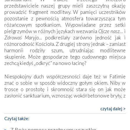
przedstawiciele naszej grupy mieli zaszczytną okazję
prowadzić fragment modlitwy. W pamięci uczestników
pozostanie z pewnością atmosfera towarzysząca tym
różańcowym spotkaniom. Wypowiadane przez setki
pielgrzymów w różnych językach wezwania
Ojcze nasz
… i
Zdrowaś Maryjo
… podkreślały zarówno jedność jak i
różnorodność Kościoła. Z drugiej strony jednak – zamiast
harmonii rodziły szum, utrudniając modlitewne
skupienie. Może gospodarze tego cudownego miejsca
zechcą kiedyś „odkryć” na nowo łacinę?
Niespokojny duch współczesności daje też w Fatimie
znać o sobie w sposób widoczny gołym okiem. Niby w
trosce o prostotę i skromność stara się on jak może
zasłonić sanktuarium, wznosząc wokół betonowe bryły, z
których niektóre nawet zostały poświęcone jako miejsca
katolickiego kultu. Tylko co wspólnego z żywą,
czytaj dalej >
autentyczną wiarą mogą mieć płaskie, szare bunkry albo
Czytaj także:
kaplice, w których Tabernakulum przypomina bardziej
skrzynkę na narzędzia? Albo co powiedzieć o ustawionym
Z Bożą pomocą przetrwam wszystko.