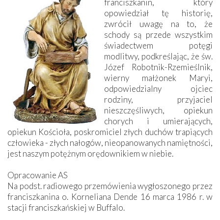
franciszkanin, który
opowiedział tę historię,
zwrócił uwagę na to, że
schody są przede wszystkim
świadectwem potęgi
modlitwy, podkreślając, że św.
Józef Robotnik-Rzemieślnik,
wierny małżonek Maryi,
odpowiedzialny ojciec
rodziny, przyjaciel
nieszczęśliwych, opiekun
chorych i umierających,
opiekun Kościoła, poskromiciel złych duchów trapiących
człowieka - złych nałogów, nieopanowanych namiętności,
jest naszym potężnym orędownikiem w niebie.
Opracowanie AS
Na podst. radiowego przemówienia wygłoszonego przez
franciszkanina o. Korneliana Dende 16 marca 1986 r. w
stacji franciszkańskiej w Buffalo.