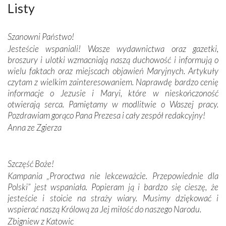
wspaniałe zdobienia, dbałość ich twórców o detale,
Listy
połączenie talentów z wytrwałością i pracowitością
budowniczych.
Szanowni Państwo!
Jesteście wspaniali! Wasze wydawnictwa oraz gazetki,
Podążyliśmy też śladami fatimskich wizjonerów – Łucji
broszury i ulotki wzmacniają naszą duchowość i informują o
dos Santos oraz świętych Hiacynty i Franciszka Marto.
wielu faktach oraz miejscach objawień Maryjnych. Artykuły
Modliliśmy się przy ich grobach. Odprawiliśmy Drogę
czytam z wielkim zainteresowaniem. Naprawdę bardzo cenię
Krzyżową w ich rodzinnych stronach, odwiedziliśmy
informacje o Jezusie i Maryi, które w nieskończoność
domy, w których żyli.
otwierają serca. Pamiętamy w modlitwie o Waszej pracy.
Pozdrawiam gorąco Pana Prezesa i cały zespół redakcyjny!
W miejscu objawień Matki Bożej zapaliliśmy świece
Anna ze Zgierza
przywiezione wraz z intencjami powierzonymi nam przez
Darczyńców w ramach akcji „Twoje światło w Fatimie”.
Podczas tej kilkudniowej wyprawy na każdym kroku
spotykaliśmy się z serdeczną otwartością
Szczęść Boże!
Portugalczyków. Podziwialiśmy ich ludową sztukę i
Kampania „Proroctwa nie lekceważcie. Przepowiednie dla
zwyczaje. Mimo że nasze kraje są od siebie bardzo
Polski” jest wspaniała. Popieram ją i bardzo się cieszę, że
oddalone, w żaden sposób nie czuliśmy się obco.
jesteście i stoicie na straży wiary. Musimy dziękować i
Sprawiła to oczywiście sama Matka Boża, ale też
wspierać naszą Królową za Jej miłość do naszego Narodu.
kulturowa bliskość biorąca swój początek w naszej
Zbigniew z Katowic