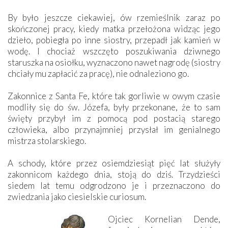
By było jeszcze ciekawiej, ów rzemieślnik zaraz po
skończonej pracy, kiedy matka przełożona widząc jego
dzieło, pobiegła po inne siostry, przepadł jak kamień w
wodę. I chociaż wszczęto poszukiwania dziwnego
staruszka na osiołku, wyznaczono nawet nagrodę (siostry
chciały mu zapłacić za pracę), nie odnaleziono go.
Zakonnice z Santa Fe, które tak gorliwie w owym czasie
modliły się do św. Józefa, były przekonane, że to sam
święty przybył im z pomocą pod postacią starego
człowieka, albo przynajmniej przysłał im genialnego
mistrza stolarskiego.
A schody, które przez osiemdziesiąt pięć lat służyły
zakonnicom każdego dnia, stoją do dziś. Trzydzieści
siedem lat temu odgrodzono je i przeznaczono do
zwiedzania jako ciesielskie curiosum.
Ojciec Kornelian Dende,