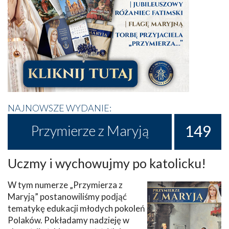
NAJNOWSZE WYDANIE:
149
Przymierze z Maryją
Uczmy i wychowujmy po katolicku!
W tym numerze „Przymierza z
Maryją” postanowiliśmy podjąć
tematykę edukacji młodych pokoleń
Polaków. Pokładamy nadzieję w