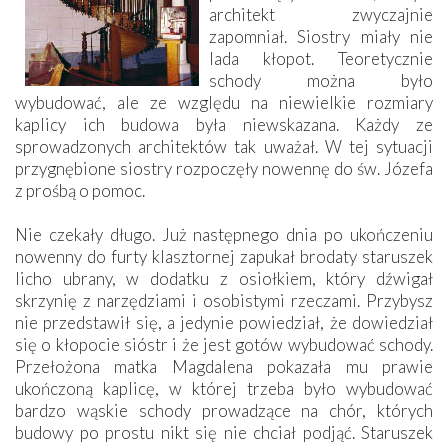
architekt zwyczajnie
zapomniał. Siostry miały nie
lada kłopot. Teoretycznie
schody można było
wybudować, ale ze względu na niewielkie rozmiary
kaplicy ich budowa była niewskazana. Każdy ze
sprowadzonych architektów tak uważał. W tej sytuacji
przygnębione siostry rozpoczęły nowennę do św. Józefa
z prośbą o pomoc.
Nie czekały długo. Już następnego dnia po ukończeniu
nowenny do furty klasztornej zapukał brodaty staruszek
licho ubrany, w dodatku z osiołkiem, który dźwigał
skrzynię z narzędziami i osobistymi rzeczami. Przybysz
nie przedstawił się, a jedynie powiedział, że dowiedział
się o kłopocie sióstr i że jest gotów wybudować schody.
Przełożona matka Magdalena pokazała mu prawie
ukończoną kaplicę, w której trzeba było wybudować
bardzo wąskie schody prowadzące na chór, których
budowy po prostu nikt się nie chciał podjąć. Staruszek