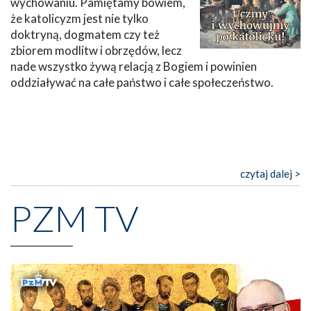
wychowaniu. Pamiętamy bowiem,
że katolicyzm jest nie tylko
doktryną, dogmatem czy też
zbiorem modlitw i obrzędów, lecz
nade wszystko żywą relacją z Bogiem i powinien
oddziaływać na całe państwo i całe społeczeństwo.
czytaj dalej >
PZM TV