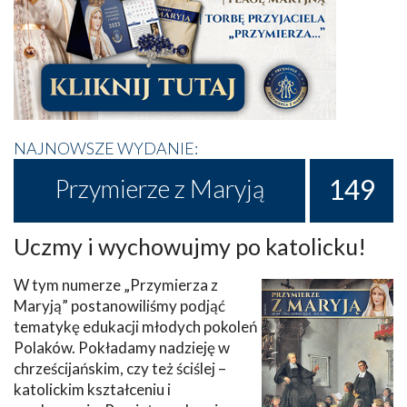
NAJNOWSZE WYDANIE:
149
Przymierze z Maryją
Uczmy i wychowujmy po katolicku!
W tym numerze „Przymierza z
Maryją” postanowiliśmy podjąć
tematykę edukacji młodych pokoleń
Polaków. Pokładamy nadzieję w
chrześcijańskim, czy też ściślej –
katolickim kształceniu i