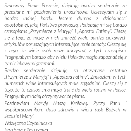
mieliśmy okazję przekonać się, że Maryja swoją opieką
Szanowny Panie Prezesie, dziękuję bardzo serdecznie za
otacza nie tylko nasz naród, lecz wszystkie nacje, które
przesłane mi pozdrowienia urodzinowe. Ucieszyłam się z
się Jej ufnie oddają, a także każdą osobę, która zawierza
bardzo ładnej kartki. Jestem dumna z działalności
Jej siebie oraz swych bliskich.
apostolskiej, jaką Państwo prowadzą. Podobają mi się bardzo
czasopisma „Przymierze z Maryją” i „Apostoł Fatimy”. Cieszę
Dzieje Portugalii to również historia wierności Bogu i
się z tego, że mogę w nich znaleźć wiele bardzo ciekawych
odstępstw, także w życiu władców. Trudne momenty w
artykułów poruszających interesujące mnie tematy. Cieszę się
wymiarze tak osobistym, jak i zbiorowym, przypominają o
z tego, że wiele osób może korzystać z tych czasopism.
konieczności ciągłego zabiegania o własną duszę i o łaskę
Pragnęłabym bardzo, aby wielu Polaków mogło zapoznać się z
Opatrzności. Wierność przynosi pomyślność –
tymi ciekawymi gazetami.
przynajmniej w życiu duchowym. Odstępstwo owocuje
Bardzo serdecznie dziękuję za otrzymane ostatnio
nieszczęściem i śmiercią. Te uniwersalne prawdy
„Przymierze z Maryją” i „Apostoła Fatimy”. Znalazłam w tych
przychodziły na myśl, gdy słuchaliśmy opowieści
numerach wiele interesujących mnie zagadnień. Cieszę się z
przewodników o portugalskich monarchach i wodzach,
tego, że te czasopisma mogą trafić do wielu rodzin w Polsce.
zwycięskich bitwach i nieszczęśliwych losach grzesznych
Pragnęłabym dalej otrzymywać te pisma.
kochanków.
Pozdrawiam Maryję Naszą Królową. Życzę Panu i
współpracownikom dużo zdrowia i wielu łask Bożych w
Byli tym razem pośród Apostołów Fatimy reprezentanci
Jezusie i Maryi.
każdego spośród żyjących pokoleń. Najmłodszy uczestnik
Wdzięczna Czytelniczka
liczył sobie 13 lat, zaś senior, pan Zdzisław – już 94.
–
Krystyna z Pruszkowa
Całe życie marzyłem, by tu przyjechać
– przyznał w