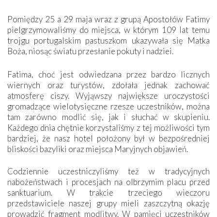
Pomiędzy 25 a 29 maja wraz z grupą Apostołów Fatimy
pielgrzymowaliśmy do miejsca, w którym 109 lat temu
trojgu portugalskim pastuszkom ukazywała się Matka
Boża, niosąc światu przesłanie pokuty i nadziei.
Fatima, choć jest odwiedzana przez bardzo licznych
wiernych oraz turystów, zdołała jednak zachować
atmosferę ciszy. Wyjąwszy największe uroczystości
gromadzące wielotysięczne rzesze uczestników, można
tam zarówno modlić się, jak i słuchać w skupieniu.
Każdego dnia chętnie korzystaliśmy z tej możliwości tym
bardziej, że nasz hotel położony był w bezpośredniej
bliskości bazyliki oraz miejsca Maryjnych objawień.
Codziennie uczestniczyliśmy też w tradycyjnych
nabożeństwach i procesjach na olbrzymim placu przed
sanktuarium. W trakcie trzeciego wieczoru
przedstawiciele naszej grupy mieli zaszczytną okazję
prowadzić fragment modlitwy. W pamięci uczestników