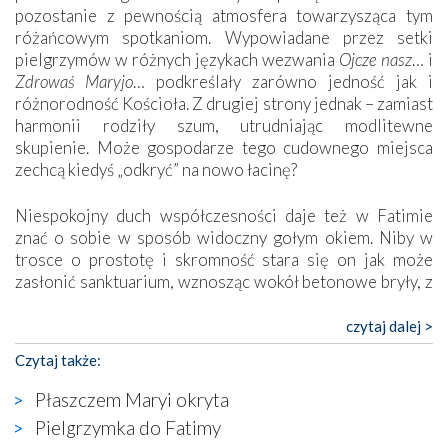
pozostanie z pewnością atmosfera towarzysząca tym
różańcowym spotkaniom. Wypowiadane przez setki
pielgrzymów w różnych językach wezwania
Ojcze nasz
… i
Zdrowaś Maryjo
… podkreślały zarówno jedność jak i
różnorodność Kościoła. Z drugiej strony jednak – zamiast
harmonii rodziły szum, utrudniając modlitewne
skupienie. Może gospodarze tego cudownego miejsca
zechcą kiedyś „odkryć” na nowo łacinę?
Niespokojny duch współczesności daje też w Fatimie
znać o sobie w sposób widoczny gołym okiem. Niby w
trosce o prostotę i skromność stara się on jak może
zasłonić sanktuarium, wznosząc wokół betonowe bryły, z
których niektóre nawet zostały poświęcone jako miejsca
katolickiego kultu. Tylko co wspólnego z żywą,
czytaj dalej >
autentyczną wiarą mogą mieć płaskie, szare bunkry albo
Czytaj także:
kaplice, w których Tabernakulum przypomina bardziej
skrzynkę na narzędzia? Albo co powiedzieć o ustawionym
Płaszczem Maryi okryta
tuż przy nowej bazylice wielkim krzyżu, na którym
Pielgrzymka do Fatimy
zamiast Chrystusa umieszczono dziwaczną postać jakby