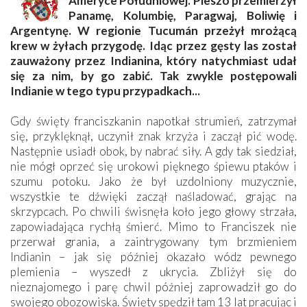
Ameryce Południowej. Pieszo przemierzył
Panamę, Kolumbię, Paragwaj, Boliwię i
Argentynę. W regionie Tucumán przeżył mrożącą
krew w żyłach przygodę. Idąc przez gęsty las został
zauważony przez Indianina, który natychmiast udał
się za nim, by go zabić. Tak zwykle postępowali
Indianie w tego typu przypadkach...
Gdy święty franciszkanin napotkał strumień, zatrzymał
się, przyklęknął, uczynił znak krzyża i zaczął pić wodę.
Następnie usiadł obok, by nabrać siły. A gdy tak siedział,
nie mógł oprzeć się urokowi pięknego śpiewu ptaków i
szumu potoku. Jako że był uzdolniony muzycznie,
wszystkie te dźwięki zaczął naśladować, grając na
skrzypcach. Po chwili świsnęła koło jego głowy strzała,
zapowiadająca rychłą śmierć. Mimo to Franciszek nie
przerwał grania, a zaintrygowany tym brzmieniem
Indianin – jak się później okazało wódz pewnego
plemienia – wyszedł z ukrycia. Zbliżył się do
nieznajomego i parę chwil później zaprowadził go do
swojego obozowiska. Święty spędził tam 13 lat pracując i