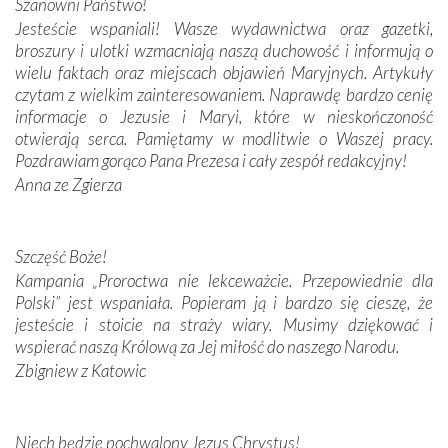
Szanowni Państwo!
budowniczych.
Jesteście wspaniali! Wasze wydawnictwa oraz gazetki,
broszury i ulotki wzmacniają naszą duchowość i informują o
Podążyliśmy też śladami fatimskich wizjonerów – Łucji
wielu faktach oraz miejscach objawień Maryjnych. Artykuły
dos Santos oraz świętych Hiacynty i Franciszka Marto.
czytam z wielkim zainteresowaniem. Naprawdę bardzo cenię
Modliliśmy się przy ich grobach. Odprawiliśmy Drogę
informacje o Jezusie i Maryi, które w nieskończoność
Krzyżową w ich rodzinnych stronach, odwiedziliśmy
otwierają serca. Pamiętamy w modlitwie o Waszej pracy.
domy, w których żyli.
Pozdrawiam gorąco Pana Prezesa i cały zespół redakcyjny!
Anna ze Zgierza
W miejscu objawień Matki Bożej zapaliliśmy świece
przywiezione wraz z intencjami powierzonymi nam przez
Darczyńców w ramach akcji „Twoje światło w Fatimie”.
Podczas tej kilkudniowej wyprawy na każdym kroku
Szczęść Boże!
spotykaliśmy się z serdeczną otwartością
Kampania „Proroctwa nie lekceważcie. Przepowiednie dla
Portugalczyków. Podziwialiśmy ich ludową sztukę i
Polski” jest wspaniała. Popieram ją i bardzo się cieszę, że
zwyczaje. Mimo że nasze kraje są od siebie bardzo
jesteście i stoicie na straży wiary. Musimy dziękować i
oddalone, w żaden sposób nie czuliśmy się obco.
wspierać naszą Królową za Jej miłość do naszego Narodu.
Sprawiła to oczywiście sama Matka Boża, ale też
Zbigniew z Katowic
kulturowa bliskość biorąca swój początek w naszej
wspólnej wierze. Podczas wyjazdów do historycznych
miejsc, które znalazły się na trasie naszej pielgrzymki,
Niech będzie pochwalony Jezus Chrystus!