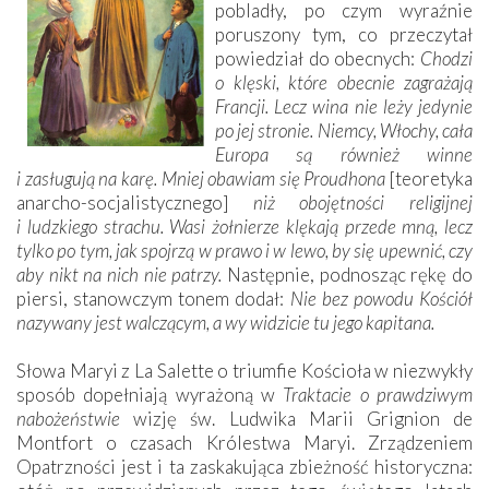
pobladły, po czym wyraźnie
poruszony tym, co przeczytał
powiedział do obecnych:
Chodzi
o klęski, które obecnie zagrażają
Francji. Lecz wina nie leży jedynie
po jej stronie. Niemcy, Włochy, cała
Europa są również winne
i zasługują na karę. Mniej obawiam się Proudhona
[teoretyka
anarcho-socjalistycznego]
niż obojętności religijnej
i ludzkiego strachu. Wasi żołnierze klękają przede mną, lecz
tylko po tym, jak spojrzą w prawo i w lewo, by się upewnić, czy
aby nikt na nich nie patrzy.
Następnie, podnosząc rękę do
piersi, stanowczym tonem dodał:
Nie bez powodu Kościół
nazywany jest walczącym, a wy widzicie tu jego kapitana.
Słowa Maryi z La Salette o triumfie Kościoła w niezwykły
sposób dopełniają wyrażoną w
Traktacie o prawdziwym
nabożeństwie
wizję św. Ludwika Marii Grignion de
Montfort o czasach Królestwa Maryi. Zrządzeniem
Opatrzności jest i ta zaskakująca zbieżność historyczna: