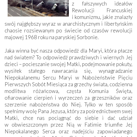
z fałszywych ideałów
Rewolucji Francuskiej
i komunizmu, jakie znalazły
swój najgłębszy wyraz w anarchistycznym i libertyńskim
chaosie rozsiewanym po świecie od czasów rewolucji
majowej 1968 roku na paryskiej Sorbonie.
Jaka winna być nasza odpowiedź dla Maryi, która płacze
nad światem? To odpowiedź prawdziwych i wiernych Jej
dzieci – pocieszanie swojej Matki, podejmowanie pokuty,
wysiłek stałego nawracania się, wynagradzanie
Niepokalanemu Sercu Maryi w Nabożeństwie Pięciu
Pierwszych Sobót Miesiąca za grzechy świata, codzienna
modlitwa różańcowa, częsta Komunia Święta,
ofiarowanie cierpień i wyrzeczeń za grzeszników oraz
szerzenie nabożeństwa do Niej. Tylko w ten sposób
spełnimy wolę Pana Jezusa, który za pośrednictwem swej
Matki, chce nas pociągnąć do siebie i dać udział
w obwieszczonym przez Nią w Fatimie triumfie Jej
Niepokalanego Serca oraz nadejściu zapowiadanego