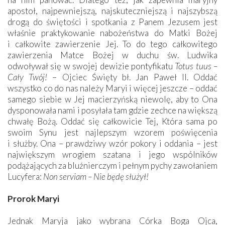
apostoł, najpewniejszą, najskuteczniejszą i najszybszą
drogą do świętości i spotkania z Panem Jezusem jest
właśnie praktykowanie nabożeństwa do Matki Bożej
i całkowite zawierzenie Jej. To do tego całkowitego
zawierzenia Matce Bożej w duchu św. Ludwika
odwoływał się w swojej dewizie pontyfikatu
Totus tuus –
Cały Twój!
– Ojciec Święty bł. Jan Paweł II. Oddać
wszystko co do nas należy Maryi i więcej jeszcze – oddać
samego siebie w Jej macierzyńską niewolę, aby to Ona
dysponowała nami i posyłała tam gdzie zechce na większą
chwałę Bożą. Oddać się całkowicie Tej, Która sama po
swoim Synu jest najlepszym wzorem poświęcenia
i służby. Ona – prawdziwy wzór pokory i oddania – jest
największym wrogiem szatana i jego wspólników
podążających za bluźnierczym i pełnym pychy zawołaniem
Lucyfera:
Non serviam – Nie będę służył!
Prorok Maryi
Jednak Maryja jako wybrana Córka Boga Ojca,