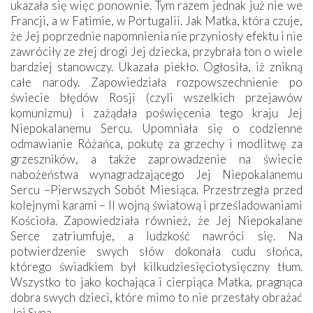
ukazała się więc ponownie. Tym razem jednak już nie we
Francji, a w Fatimie, w Portugalii. Jak Matka, która czuje,
że Jej poprzednie napomnienia nie przyniosły efektu i nie
zawróciły ze złej drogi Jej dziecka, przybrała ton o wiele
bardziej stanowczy. Ukazała piekło. Ogłosiła, iż znikną
całe narody. Zapowiedziała rozpowszechnienie po
świecie błędów Rosji (czyli wszelkich przejawów
komunizmu) i zażądała poświęcenia tego kraju Jej
Niepokalanemu Sercu. Upomniała się o codzienne
odmawianie Różańca, pokutę za grzechy i modlitwę za
grzeszników, a także zaprowadzenie na świecie
nabożeństwa wynagradzającego Jej Niepokalanemu
Sercu –Pierwszych Sobót Miesiąca. Przestrzegła przed
kolejnymi karami – II wojną światową i prześladowaniami
Kościoła. Zapowiedziała również, że Jej Niepokalane
Serce zatriumfuje, a ludzkość nawróci się. Na
potwierdzenie swych słów dokonała cudu słońca,
którego świadkiem był kilkudziesięciotysięczny tłum.
Wszystko to jako kochająca i cierpiąca Matka, pragnąca
dobra swych dzieci, które mimo to nie przestały obrażać
Jej Syna…