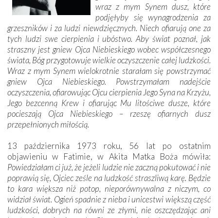
wraz z mym Synem dusz, które
podjęłyby się wynagrodzenia za
grzeszników i za ludzi niewdzięcznych. Niech ofiarują one za
tych ludzi swe cierpienia i ubóstwo. Aby świat poznał, jak
straszny jest gniew Ojca Niebieskiego wobec współczesnego
świata, Bóg przygotowuje wielkie oczyszczenie całej ludzkości.
Wraz z mym Synem wielokrotnie starałam się powstrzymać
gniew Ojca Niebieskiego. Powstrzymałam nadejście
oczyszczenia, ofiarowując Ojcu cierpienia Jego Syna na Krzyżu,
Jego bezcenną Krew i ofiarując Mu litościwe dusze, które
pocieszają Ojca Niebieskiego – rzeszę ofiarnych dusz
przepełnionych miłością.
13 października 1973 roku, 56 lat po ostatnim
objawieniu w Fatimie, w Akita Matka Boża mówiła:
Powiedziałam ci już, że jeżeli ludzie nie zaczną pokutować i nie
poprawią się, ­Ojciec ześle na ludzkość straszliwą karę. Będzie
to kara większa niż potop, nieporównywalna z niczym, co
widział świat. Ogień spadnie z nieba i unicestwi większą część
ludzkości, dobrych na równi ze złymi, nie oszczędzając ani