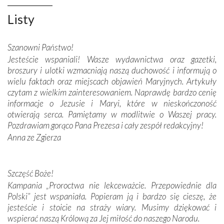
Opatrznościową pomoc w wygranej bitwie o
Listy
niepodległość kraju. Zachwyt budziła potężna, a zarazem
misterna architektura tych monumentalnych dzieł,
wspaniałe zdobienia, dbałość ich twórców o detale,
Szanowni Państwo!
połączenie talentów z wytrwałością i pracowitością
Jesteście wspaniali! Wasze wydawnictwa oraz gazetki,
budowniczych.
broszury i ulotki wzmacniają naszą duchowość i informują o
wielu faktach oraz miejscach objawień Maryjnych. Artykuły
Podążyliśmy też śladami fatimskich wizjonerów – Łucji
czytam z wielkim zainteresowaniem. Naprawdę bardzo cenię
dos Santos oraz świętych Hiacynty i Franciszka Marto.
informacje o Jezusie i Maryi, które w nieskończoność
Modliliśmy się przy ich grobach. Odprawiliśmy Drogę
otwierają serca. Pamiętamy w modlitwie o Waszej pracy.
Krzyżową w ich rodzinnych stronach, odwiedziliśmy
Pozdrawiam gorąco Pana Prezesa i cały zespół redakcyjny!
domy, w których żyli.
Anna ze Zgierza
W miejscu objawień Matki Bożej zapaliliśmy świece
przywiezione wraz z intencjami powierzonymi nam przez
Szczęść Boże!
Darczyńców w ramach akcji „Twoje światło w Fatimie”.
Kampania „Proroctwa nie lekceważcie. Przepowiednie dla
Podczas tej kilkudniowej wyprawy na każdym kroku
Polski” jest wspaniała. Popieram ją i bardzo się cieszę, że
spotykaliśmy się z serdeczną otwartością
jesteście i stoicie na straży wiary. Musimy dziękować i
Portugalczyków. Podziwialiśmy ich ludową sztukę i
wspierać naszą Królową za Jej miłość do naszego Narodu.
zwyczaje. Mimo że nasze kraje są od siebie bardzo