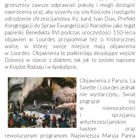
grzesznicy zawsze odprawiali pokutę i mogli dostąpić
nawrócenia oraz, aby ożywiły się siły Kościoła i nastąpiło
odrodzenie chrześcijaństwa. Ks. kard. Ivan Dias, Prefekt
Kongregacji do Spraw Ewangelizacji Narodów jako legat
papieski Benedykta XVI podczas uroczystości 150-lecia
objawień w Lourdes przypomniał też o historycznej
walce, w której swoje miejsce mają objawienia
w Lourdes. Objawienia te
podkreślają decydujące wejście
Dziewicy w starcie z diabłem, tak jak to zostało napisane
w Księdze Rodzaju i w Apokalipsie.
Objawienia z Paryża, La
Salette i Lourdes jednak
nie wystarczyły... Świat
pogrążał się
w niemoralności
i sprzyjaniu
antychrześcijańskim
hasłom oraz
rewolucyjnym programom. Najświętsza Maryja Panna