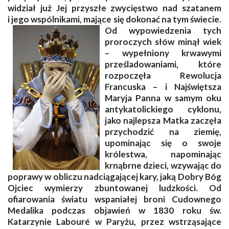
widział już Jej przyszłe zwycięstwo nad szatanem
i jego wspólnikami, mające się dokonać na tym świecie.
Od
wypowiedzenia tych
proroczych słów minął wiek
– wypełniony krwawymi
prześladowaniami, które
rozpoczęła Rewolucja
Francuska – i Najświętsza
Maryja Panna w samym oku
antykatolickiego cyklonu,
jako najlepsza Matka zaczęła
przychodzić na ziemię,
upominając się o swoje
królestwa, napominając
krnąbrne dzieci, wzywając do
poprawy w obliczu nadciągającej kary, jaką Dobry Bóg
Ojciec wymierzy zbuntowanej ludzkości. Od
ofiarowania światu wspaniałej broni Cudownego
Medalika podczas objawień w 1830 roku św.
Katarzynie Labouré w Paryżu, przez wstrząsające