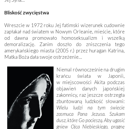
Bliskość zwycięstwa
Wreszcie w 1972 roku Jej fatimski wizerunek cudownie
zapłakał nad światem w Nowym Orleanie, mieście, które
od dawna promowało homoseksualizm i wszelką
demoralizację. Zanim doszło do zniszczenia tego
amerykańskiego miasta (2005 r.) przez huragan Katrina,
Matka Boża dała swoje ostrzeżenie…
Niemal równocześnie na drugim
krańcu świata w Japonii,
w miejscowości Akita podczas
objawień danych japońskiej
zakonnicy, raz jeszcze ostrzegła
zbuntowaną ludzkość słowami:
Wielu ludzi na tym świecie
zasmuca Pana Jezusa. Szukam
dusz, które Go pocieszą. Aby ugasić
gniew Ojca Niebieskiego, pragnę