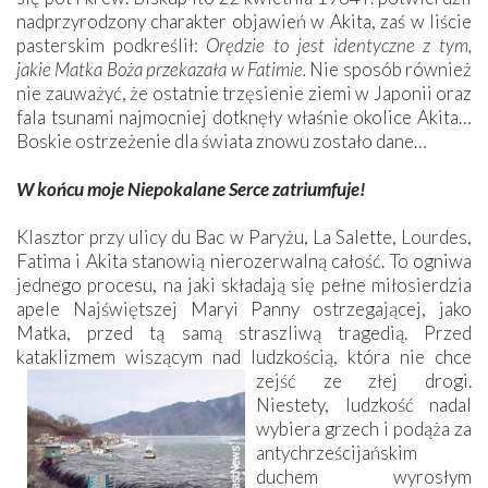
nadprzyrodzony charakter objawień w Akita, zaś w liście
pasterskim podkreślił:
Orędzie to jest identyczne z tym,
jakie Matka Boża przekazała w Fatimie.
Nie sposób również
nie zauważyć, że ostatnie trzęsienie ziemi w Japonii oraz
fala tsunami najmocniej dotknęły właśnie okolice Akita…
Boskie ostrzeżenie dla świata znowu zostało dane…
W końcu moje Niepokalane Serce zatriumfuje!
Klasztor przy ulicy du Bac w Paryżu, La Salette, Lourdes,
Fatima i Akita stanowią nierozerwalną całość. To ogniwa
jednego procesu, na jaki składają się pełne miłosierdzia
apele Najświętszej Maryi Panny ostrzegającej, jako
Matka, przed tą samą straszliwą tragedią. Przed
kataklizmem wiszącym nad ludzkością, która nie chce
zejść ze złej drogi.
Niestety, ludzkość nadal
wybiera grzech i podąża za
antychrześcijańskim
duchem wyrosłym