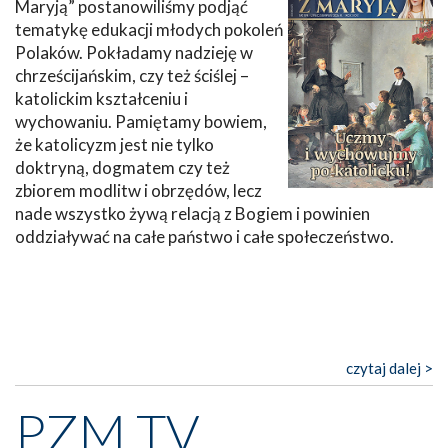
Maryją” postanowiliśmy podjąć
tematykę edukacji młodych pokoleń
Polaków. Pokładamy nadzieję w
chrześcijańskim, czy też ściślej –
katolickim kształceniu i
wychowaniu. Pamiętamy bowiem,
że katolicyzm jest nie tylko
doktryną, dogmatem czy też
zbiorem modlitw i obrzędów, lecz
nade wszystko żywą relacją z Bogiem i powinien
oddziaływać na całe państwo i całe społeczeństwo.
czytaj dalej >
PZM TV