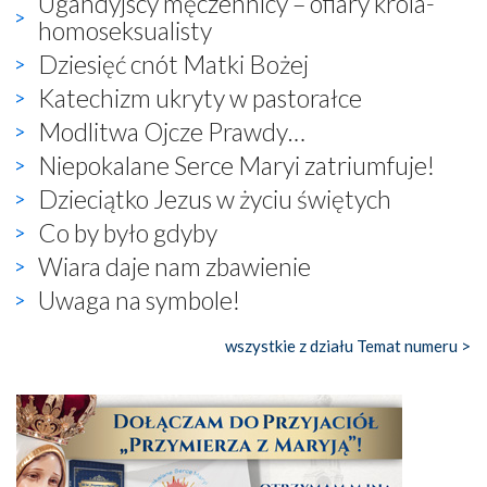
Ugandyjscy męczennicy – ofiary króla-
homoseksualisty
Dziesięć cnót Matki Bożej
Katechizm ukryty w pastorałce
Modlitwa Ojcze Prawdy…
Niepokalane Serce Maryi zatriumfuje!
Dzieciątko Jezus w życiu świętych
Co by było gdyby
Wiara daje nam zbawienie
Uwaga na symbole!
wszystkie z działu Temat numeru >