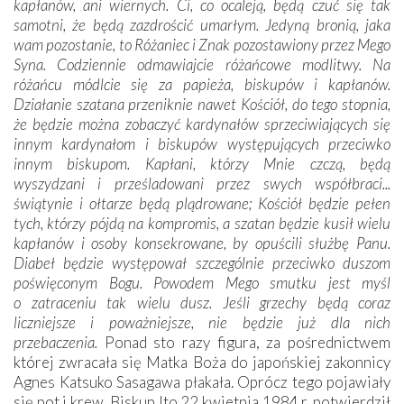
kapłanów, ani wiernych. Ci, co ocaleją, będą czuć się tak
samotni, że będą zazdrościć umarłym. Jedyną bronią, jaka
wam pozostanie, to Różaniec i Znak pozostawiony przez Mego
Syna. Codziennie odmawiajcie różańcowe modlitwy. Na
różańcu módlcie się za papieża, biskupów i kapłanów.
Działanie szatana przeniknie nawet Kościół, do tego stopnia,
że będzie można zobaczyć kardynałów sprzeciwiających się
innym kardynałom i biskupów występujących przeciwko
innym biskupom. Kapłani, którzy Mnie czczą, będą
wyszydzani i prześladowani przez swych współbraci...
świątynie i ołtarze będą plądrowane; Kościół będzie pełen
tych, którzy pójdą na kompromis, a szatan będzie kusił wielu
kapłanów i osoby konsekrowane, by opuścili służbę Panu.
Diabeł będzie występował szczególnie przeciwko duszom
poświęconym Bogu. Powodem Mego smutku jest myśl
o zatraceniu tak wielu dusz. Jeśli grzechy będą coraz
liczniejsze i poważniejsze, nie będzie już dla nich
przebaczenia.
Ponad sto razy figura, za pośrednictwem
której zwracała się Matka Boża do japońskiej zakonnicy
Agnes Katsuko Sasagawa płakała. Oprócz tego pojawiały
się pot i krew. Biskup Ito 22 kwietnia 1984 r. potwierdził