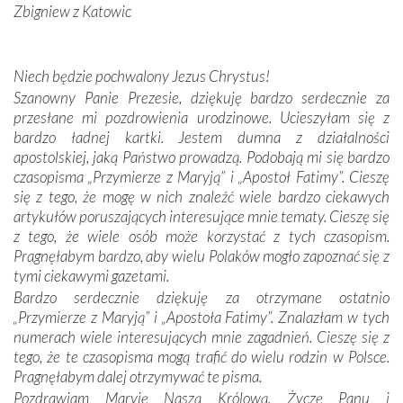
oddalone, w żaden sposób nie czuliśmy się obco.
Zbigniew z Katowic
Sprawiła to oczywiście sama Matka Boża, ale też
kulturowa bliskość biorąca swój początek w naszej
wspólnej wierze. Podczas wyjazdów do historycznych
Niech będzie pochwalony Jezus Chrystus!
miejsc, które znalazły się na trasie naszej pielgrzymki,
Szanowny Panie Prezesie, dziękuję bardzo serdecznie za
mieliśmy okazję przekonać się, że Maryja swoją opieką
przesłane mi pozdrowienia urodzinowe. Ucieszyłam się z
otacza nie tylko nasz naród, lecz wszystkie nacje, które
bardzo ładnej kartki. Jestem dumna z działalności
się Jej ufnie oddają, a także każdą osobę, która zawierza
apostolskiej, jaką Państwo prowadzą. Podobają mi się bardzo
Jej siebie oraz swych bliskich.
czasopisma „Przymierze z Maryją” i „Apostoł Fatimy”. Cieszę
się z tego, że mogę w nich znaleźć wiele bardzo ciekawych
Dzieje Portugalii to również historia wierności Bogu i
artykułów poruszających interesujące mnie tematy. Cieszę się
odstępstw, także w życiu władców. Trudne momenty w
z tego, że wiele osób może korzystać z tych czasopism.
wymiarze tak osobistym, jak i zbiorowym, przypominają o
Pragnęłabym bardzo, aby wielu Polaków mogło zapoznać się z
konieczności ciągłego zabiegania o własną duszę i o łaskę
tymi ciekawymi gazetami.
Opatrzności. Wierność przynosi pomyślność –
Bardzo serdecznie dziękuję za otrzymane ostatnio
przynajmniej w życiu duchowym. Odstępstwo owocuje
„Przymierze z Maryją” i „Apostoła Fatimy”. Znalazłam w tych
nieszczęściem i śmiercią. Te uniwersalne prawdy
numerach wiele interesujących mnie zagadnień. Cieszę się z
przychodziły na myśl, gdy słuchaliśmy opowieści
tego, że te czasopisma mogą trafić do wielu rodzin w Polsce.
przewodników o portugalskich monarchach i wodzach,
Pragnęłabym dalej otrzymywać te pisma.
zwycięskich bitwach i nieszczęśliwych losach grzesznych
Pozdrawiam Maryję Naszą Królową. Życzę Panu i