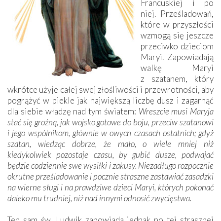
Francuskiej i po
niej. Prześladowań,
które w przyszłości
wzmogą się jeszcze
przeciwko ­dzieciom
Maryi. Zapowiadają
walkę Maryi
z szatanem, który
wkrótce użyje całej swej złośliwości i przewrotności, aby
pogrążyć w piekle jak największą liczbę dusz i zagarnąć
dla siebie władzę nad tym światem:
Wreszcie musi Maryja
stać się groźną, jak wojsko gotowe do boju, prze­ciw szatanowi
i jego wspólnikom, głównie w owych czasach ostatnich; gdyż
szatan, wiedząc dobrze, że mało, o wiele mniej niż
kiedykolwiek pozostaje czasu, by gubić dusze, podwajać
będzie codziennie swe wysiłki i zakusy. Niezadługo rozpocznie
okrutne prześladowanie i pocznie straszne zastawiać zasadzki
na wierne sługi i na prawdziwe dzieci Maryi, których pokonać
daleko mu trudniej, niż nad innymi odnosić zwycięstwa.
Ten sam św. Ludwik zapowiada jednak po tej strasznej