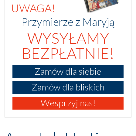
UWAGA!
Przymierze z Maryją
WYSYŁAMY
BEZPŁATNIE!
Zamów dla siebie
Zamów dla bliskich
Wesprzyj nas!