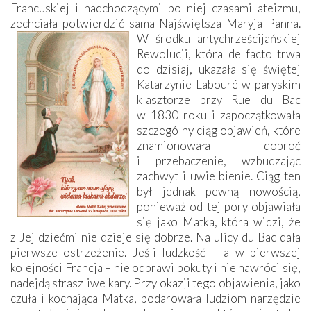
Francuskiej i nadchodzącymi po niej czasami ateizmu,
zechciała potwierdzić sama Najświętsza Maryja Panna.
W środku antychrześcijańskiej
Rewolucji, która de facto trwa
do dzisiaj, ukazała się świętej
Katarzynie Labouré w paryskim
klasztorze przy Rue du Bac
w 1830 roku i zapoczątkowała
szczególny ciąg objawień, które
znamionowała dobroć
i przebaczenie, wzbudzając
zachwyt i uwielbienie. Ciąg ten
był jednak pewną nowością,
ponieważ od tej pory objawiała
się jako Matka, która widzi, że
z Jej dziećmi nie dzieje się dobrze. Na ulicy du Bac dała
pierwsze ostrzeżenie. Jeśli ludzkość – a w pierwszej
kolejności Francja – nie odprawi pokuty i nie nawróci się,
nadejdą straszliwe kary. Przy okazji tego objawienia, jako
czuła i kochająca Matka, podarowała ludziom narzędzie