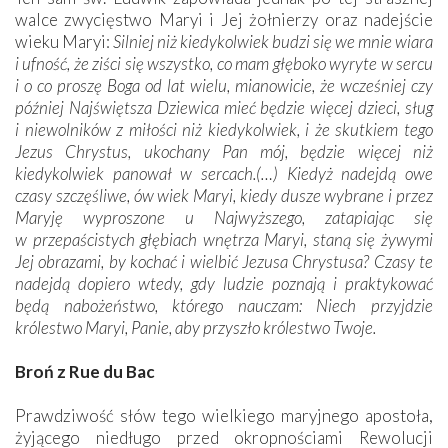
walce zwycięstwo Maryi i Jej żołnierzy oraz nadejście
wieku Maryi:
Silniej niż kiedykolwiek budzi się we mnie wiara
i ufność, że ziści się wszyst­ko, co mam głęboko wyryte w sercu
i o co proszę Boga od lat wielu, mianowicie, że wcześniej czy
później Najświętsza Dziewica mieć będzie więcej dzieci, sług
i niewolników z miłości niż kiedykolwiek, i że skutkiem tego
Jezus Chrystus, ukochany Pan mój, będzie więcej niż
kiedykolwiek panował w sercach.(…) Kiedyż nadejdą owe
czasy szczęśliwe, ów wiek Maryi, kiedy dusze wybrane i przez
Maryję wyproszone u Najwyższego, zatapiając się
w przepaścistych głębiach wnętrza Maryi, staną się żywymi
Jej obrazami, by kochać i wielbić Jezusa Chrystusa? Czasy te
nadejdą dopiero wtedy, gdy ludzie poznają i praktykować
będą nabożeństwo, którego nauczam: Niech przyjdzie
królestwo Maryi, Panie, aby przyszło królestwo Twoje.
Broń z Rue du Bac
Prawdziwość słów tego wielkiego maryjnego apostoła,
żyjącego niedługo przed okropnościami Rewolucji