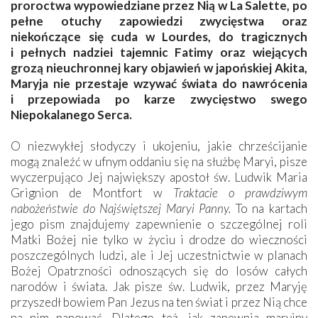
proroctwa wypowiedziane przez Nią w La Salette, po
pełne otuchy zapowiedzi zwycięstwa oraz
niekończące się cuda w Lourdes, do tragicznych
i pełnych nadziei tajemnic Fatimy oraz wiejących
grozą nieuchronnej kary objawień w japońskiej Akita,
Maryja nie przestaje wzywać świata do nawrócenia
i przepowiada po karze zwycięstwo swego
Niepokalanego Serca.
O niezwykłej słodyczy i ukojeniu, jakie chrześcijanie
mogą znaleźć w ufnym oddaniu się na służbę Maryi, pisze
wyczerpująco Jej największy apostoł św. Ludwik Maria
Grignion de Montfort w
Traktacie o prawdziwym
nabożeństwie do Najświętszej Maryi Panny.
To na kartach
jego pism znajdujemy zapewnienie o szczególnej roli
Matki Bożej nie tylko w życiu i drodze do wieczności
poszczególnych ludzi, ale i Jej uczestnictwie w planach
Bożej Opatrzności odnoszących się do losów całych
narodów i świata. Jak pisze św. Ludwik, przez Maryję
przyszedł bowiem Pan Jezus na ten świat i przez Nią chce
na nim panować. Dlatego też, jak zapewnia maryjny