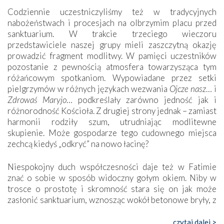
Codziennie uczestniczyliśmy też w tradycyjnych
nabożeństwach i procesjach na olbrzymim placu przed
sanktuarium. W trakcie trzeciego wieczoru
przedstawiciele naszej grupy mieli zaszczytną okazję
prowadzić fragment modlitwy. W pamięci uczestników
pozostanie z pewnością atmosfera towarzysząca tym
różańcowym spotkaniom. Wypowiadane przez setki
pielgrzymów w różnych językach wezwania
Ojcze nasz
… i
Zdrowaś Maryjo
… podkreślały zarówno jedność jak i
różnorodność Kościoła. Z drugiej strony jednak – zamiast
harmonii rodziły szum, utrudniając modlitewne
skupienie. Może gospodarze tego cudownego miejsca
zechcą kiedyś „odkryć” na nowo łacinę?
Niespokojny duch współczesności daje też w Fatimie
znać o sobie w sposób widoczny gołym okiem. Niby w
trosce o prostotę i skromność stara się on jak może
zasłonić sanktuarium, wznosząc wokół betonowe bryły, z
których niektóre nawet zostały poświęcone jako miejsca
katolickiego kultu. Tylko co wspólnego z żywą,
czytaj dalej >