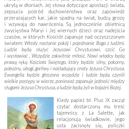
ukrytą w dłoniach. Jej słowa dotyczące apostazji świata,
zepsucia pośród duchowieństwa oraz zapowiedź
przerażających kar, jakie spadną na świat, budzą grozę
i wzywają do nawrócenia. Są jednocześnie obietnicą
zwycięstwa Maryi i Jej wiernych dzieci oraz nadejścia
czasów, w których Kościół zapanuje nad oczyszczonym
światem:
Wtedy nastanie pokój i pojednanie Boga z ludźmi.
Ludzie będą służyć Jezusowi Chrystusowi, czcić Go
i wysławiać . Wszędzie zakwitnie miłość. Nowi władcy będą
prawą ręką Kościoła Świętego, który będzie silny, pokorny,
pobożny, ubogi, gorliwy i naśladujący cnoty Jezusa Chrystusa.
Ewangelia będzie głoszona wszędzie i ludzie będą czynili
wielkie postępy w wierze, ponieważ zapanuje jedność między
sługami Jezusa Chrystusa, a ludzie będą żyli w bojaźni Bożej.
Kiedy papież bł. Pius IX zaczął
czytać dostarczoną mu treść
tajemnicy z La Salette, jak
relacjonują świadkowie, jego
usta zacisnęły się, policzki