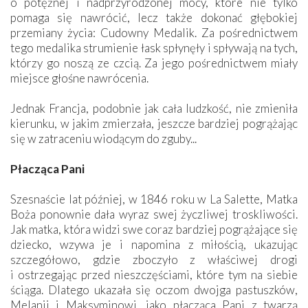
o potężnej i nadprzyrodzonej mocy, które nie tylko
pomaga się nawrócić, lecz także dokonać głębokiej
przemiany życia: Cudowny Medalik. Za pośrednictwem
tego medalika strumienie łask spłynęły i spływają na tych,
którzy go noszą ze czcią. Za jego pośrednictwem miały
miejsce głośne nawrócenia.
Jednak Francja, podobnie jak cała ludzkość, nie zmieniła
kierunku, w jakim zmierzała, jeszcze bardziej pogrążając
się w zatraceniu wiodącym do zguby...
Płacząca Pani
Szesnaście lat później, w 1846 roku w La Salette, Matka
Boża ponownie dała wyraz swej życzliwej troskliwości.
Jak matka, która widzi swe coraz bardziej pogrążające się
dziecko, wzywa je i napomina z miłością, ukazując
szczegółowo, gdzie zboczyło z właściwej drogi
i ostrzegając przed nieszczęściami, które tym na siebie
ściąga. Dlatego ukazała się oczom dwojga pastuszków,
Melanii i Maksyminowi, jako płacząca Pani z twarzą