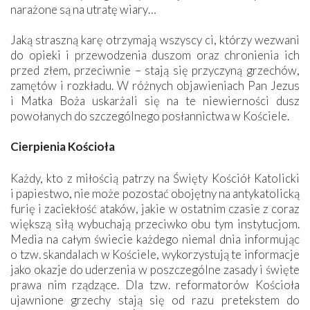
narażone są na utratę wiary…
Jaką straszną karę otrzymają wszyscy ci, którzy wezwani
do opieki i przewodzenia duszom oraz chronienia ich
przed złem, przeciwnie – stają się przyczyną grzechów,
zamętów i rozkładu. W różnych objawieniach Pan Jezus
i Matka Boża uskarżali się na te niewierności dusz
powołanych do szczególnego posłannictwa w Kościele.
Cierpienia Kościoła
Każdy, kto z miłością patrzy na Święty Kościół Katolicki
i papiestwo, nie może pozostać obojętny na ­antykatolicką
furię i zaciekłość ataków, jakie w ostatnim czasie z coraz
większą siłą wybuchają przeciwko obu tym instytucjom.
Media na całym świecie każdego niemal dnia informując
o tzw. skandalach w Kościele, wykorzystują te informacje
jako okazje do uderzenia w poszczególne zasady i święte
prawa nim rządzące. Dla tzw. reformatorów Kościoła
ujawnione grzechy stają się od razu pretekstem do