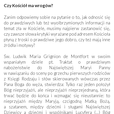
Czy Kościół ma wrogów?
Zanim odpowiemy sobie na pytanie o to, jak odnosić się
do prawdziwych lub też wyolbrzymionych informacji na
temat zła w Kościele, musimy najpierw zastanowić się,
czy zawsze słowa krytyki wyrażane pod adresem Kościoła
płyną z troski o prawdziwe jego dobro, czy też mają inne
źródła i motywy?
Św. Ludwik Maria Grignion de Montfort w swoim
wspaniałym dziele pt. Traktat o prawdziwym
nabożeństwie do Najświętszej Maryi Panny
w nawiązaniu do sceny po grzechu pierwszych rodziców
z Księgi Rodzaju i słów skierowanych wówczas przez
Pana Boga do węża, stwierdza: Tylko raz jeden położył
Bóg nieprzyjaźń, ale nieprzyjaźń nieprzejednaną, która
trwać będzie do końca i wzmagać się nieustannie: to
nieprzyjaźń między Maryją, czcigodną Matką Bożą,
a szatanem, między dziećmi i sługami Najświętszej
Dziewicy a dziećmi i wspólnikami Lucyfera (…) Bóg