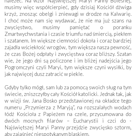
należeć. Na wzór Najświętszej Maryi Panny Bolesnej,
musimy więc współcierpieć, gdy dzisiaj Kościół dźwiga
krzyż, znosząc obelgi i zniewagi w drodze na Kalwarię.
I choć może nam się wydawać, że nie ma już szans na
zwycięstwo, musimy pamiętać o poranku
Zmartwychwstania i czasie triumfu nad śmiercią, piekłem
i szatanem. Im większe ciemności dokoła i coraz bardziej
zajadła wściekłość wrogów, tym większa nasza pewność,
że czas Bożej odpłaty i zwycięstwa coraz bliższy. Szatan
wie, że jego dni są policzone i im bliżej nadejścia jego
Pogromczyni czyli Maryi, tym większe czyni wysiłki, by
jak najwięcej dusz zatracić w piekle.
Gdyby tylko mógł, sam lub za pomocą swoich sług na tym
świecie, zniszczyłby cały Kościół katolicki. Jednak tak, jak
w wizji św. Jana Bosko przedstawionej na okładce tego
numeru „Przymierza z Maryją”, na rozszalałych wodach
łódź Kościoła z Papieżem na czele, przycumowana do
dwóch mocnych filarów – Eucharystii i czci do ­
Najświętszej Maryi Panny przejdzie zwycięsko sztorm,
aby zajaśnieć niespotykanym blaskiem.