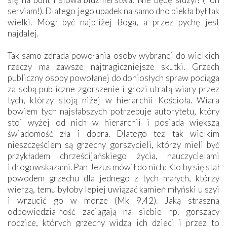
serviam!). Dlatego jego upadek na samo dno piekła był tak
wielki. Mógł być najbliżej Boga, a przez pychę jest
najdalej.
Tak samo zdrada powołania osoby wybranej do wielkich
rzeczy ma zawsze najtragiczniejsze skutki. Grzech
publiczny osoby powołanej do doniosłych spraw pociąga
za sobą publiczne zgorszenie i grozi utratą wiary przez
tych, którzy stoją niżej w hierarchii Kościoła. Wiara
bowiem tych najsłabszych potrzebuje autorytetu, który
stoi wyżej od nich w hierarchii i posiada większą
świadomość zła i dobra. Dlatego też tak wielkim
nieszczęściem są grzechy gorszycieli, którzy mieli być
przykładem chrześcijańskiego życia, nauczycielami
i drogowskazami. Pan Jezus mówił do nich: Kto by się stał
powodem grzechu dla jednego z tych małych, którzy
wierzą, temu byłoby lepiej uwiązać kamień młyński u szyi
i wrzucić go w morze (Mk 9,42). Jaką straszną
odpowiedzialność zaciągają na siebie np. gorszący
rodzice, których grzechy widzą ich dzieci i przez to