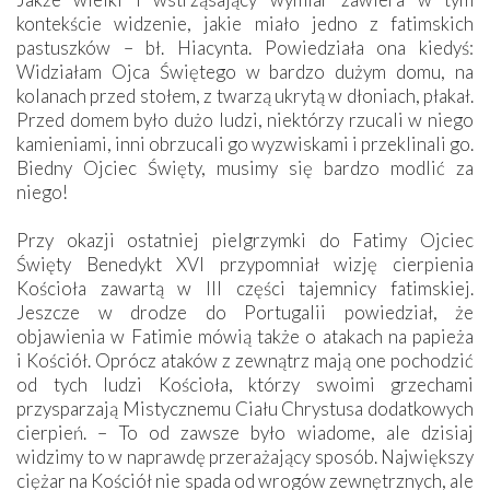
kontekście widzenie, jakie miało jedno z fatimskich
pastuszków – bł. Hiacynta. Powiedziała ona kiedyś:
Widziałam Ojca Świętego w bardzo dużym domu, na
kolanach przed stołem, z twarzą ukrytą w dłoniach, płakał.
Przed domem było dużo ludzi, niektórzy rzucali w niego
kamieniami, inni obrzucali go wyzwiskami i przeklinali go.
Biedny Ojciec Święty, musimy się bardzo modlić za
niego!
Przy okazji ostatniej pielgrzymki do Fatimy Ojciec
Święty Benedykt XVI przypomniał wizję cierpienia
Kościoła zawartą w III części tajemnicy fatimskiej.
Jeszcze w drodze do Portugalii powiedział, że
objawienia w Fatimie mówią także o atakach na papieża
i Kościół. Oprócz ataków z zewnątrz mają one pochodzić
od tych ludzi Kościoła, którzy swoimi grzechami
przysparzają Mistycznemu Ciału Chrystusa dodatkowych
cierpień. – To od zawsze było wiadome, ale dzisiaj
widzimy to w naprawdę przerażający sposób. Największy
ciężar na Kościół nie spada od wrogów zewnętrznych, ale