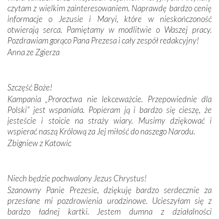
czytam z wielkim zainteresowaniem. Naprawdę bardzo cenię
Krzyżową w ich rodzinnych stronach, odwiedziliśmy
informacje o Jezusie i Maryi, które w nieskończoność
domy, w których żyli.
otwierają serca. Pamiętamy w modlitwie o Waszej pracy.
Pozdrawiam gorąco Pana Prezesa i cały zespół redakcyjny!
W miejscu objawień Matki Bożej zapaliliśmy świece
Anna ze Zgierza
przywiezione wraz z intencjami powierzonymi nam przez
Darczyńców w ramach akcji „Twoje światło w Fatimie”.
Podczas tej kilkudniowej wyprawy na każdym kroku
spotykaliśmy się z serdeczną otwartością
Szczęść Boże!
Portugalczyków. Podziwialiśmy ich ludową sztukę i
Kampania „Proroctwa nie lekceważcie. Przepowiednie dla
zwyczaje. Mimo że nasze kraje są od siebie bardzo
Polski” jest wspaniała. Popieram ją i bardzo się cieszę, że
oddalone, w żaden sposób nie czuliśmy się obco.
jesteście i stoicie na straży wiary. Musimy dziękować i
Sprawiła to oczywiście sama Matka Boża, ale też
wspierać naszą Królową za Jej miłość do naszego Narodu.
kulturowa bliskość biorąca swój początek w naszej
Zbigniew z Katowic
wspólnej wierze. Podczas wyjazdów do historycznych
miejsc, które znalazły się na trasie naszej pielgrzymki,
mieliśmy okazję przekonać się, że Maryja swoją opieką
Niech będzie pochwalony Jezus Chrystus!
otacza nie tylko nasz naród, lecz wszystkie nacje, które
Szanowny Panie Prezesie, dziękuję bardzo serdecznie za
się Jej ufnie oddają, a także każdą osobę, która zawierza
przesłane mi pozdrowienia urodzinowe. Ucieszyłam się z
Jej siebie oraz swych bliskich.
bardzo ładnej kartki. Jestem dumna z działalności