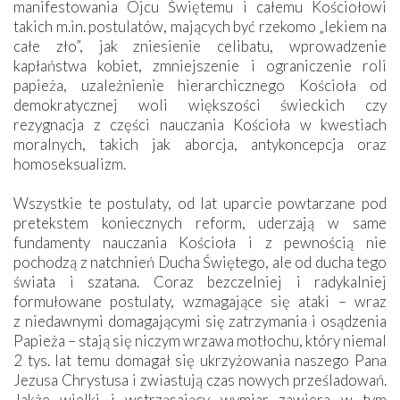
manifestowania Ojcu Świętemu i całemu Kościołowi
takich m.in. postulatów, mających być rzekomo „lekiem na
całe zło”, jak zniesienie celibatu, wprowadzenie
kapłaństwa kobiet, zmniejszenie i ograniczenie roli
papieża, uzależnienie hierarchicznego Kościoła od
demokratycznej woli większości świeckich czy
rezygnacja z części nauczania Kościoła w kwestiach
moralnych, takich jak aborcja, antykoncepcja oraz
homoseksualizm.
Wszystkie te postulaty, od lat uparcie powtarzane pod
pretekstem koniecznych reform, uderzają w same
fundamenty nauczania Kościoła i z pewnością nie
pochodzą z natchnień Ducha Świętego, ale od ducha tego
świata i szatana. Coraz bezczelniej i radykalniej
formułowane postulaty, wzmagające się ataki – wraz
z niedawnymi domagającymi się zatrzymania i osądzenia
Papieża – stają się niczym wrzawa motłochu, który niemal
2 tys. lat temu domagał się ukrzyżowania naszego Pana
Jezusa Chrystusa i zwiastują czas nowych prześladowań.
Jakże wielki i wstrząsający wymiar zawiera w tym