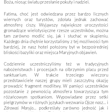
Boża, niosąc światu przesłanie pokuty i nadziei.
Fatima, choć jest odwiedzana przez bardzo licznych
wiernych oraz turystów, zdołała jednak zachować
atmosferę ciszy. Wyjąwszy największe uroczystości
gromadzące wielotysięczne rzesze uczestników, można
tam zarówno modlić się, jak i słuchać w skupieniu.
Każdego dnia chętnie korzystaliśmy z tej możliwości tym
bardziej, że nasz hotel położony był w bezpośredniej
bliskości bazyliki oraz miejsca Maryjnych objawień.
Codziennie uczestniczyliśmy też w tradycyjnych
nabożeństwach i procesjach na olbrzymim placu przed
sanktuarium. W trakcie trzeciego wieczoru
przedstawiciele naszej grupy mieli zaszczytną okazję
prowadzić fragment modlitwy. W pamięci uczestników
pozostanie z pewnością atmosfera towarzysząca tym
różańcowym spotkaniom. Wypowiadane przez setki
pielgrzymów w różnych językach wezwania
Ojcze nasz
… i
Zdrowaś Maryjo
… podkreślały zarówno jedność jak i