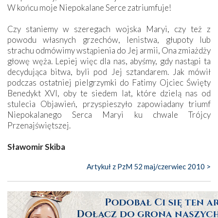
W końcu moje Niepokalane Serce zatriumfuje!
Czy staniemy w szeregach wojska Maryi, czy też z
powodu własnych grzechów, lenistwa, głupoty lub
strachu odmówimy wstąpienia do Jej armii, Ona zmiażdży
głowę węża. Lepiej więc dla nas, abyśmy, gdy nastąpi ta
decydująca bitwa, byli pod Jej sztandarem. Jak mówił
podczas ostatniej pielgrzymki do Fatimy Ojciec Święty
Benedykt XVI, oby te siedem lat, które dzielą nas od
stulecia Objawień, przyspieszyło zapowiadany triumf
Niepokalanego Serca Maryi ku chwale Trójcy
Przenajświętszej.
Sławomir Skiba
Artykuł z PzM 52 maj/czerwiec 2010 >