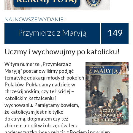
NAJNOWSZE WYDANIE:
149
Przymierze z Maryją
Uczmy i wychowujmy po katolicku!
W tym numerze „Przymierza z
Maryją” postanowiliśmy podjąć
tematykę edukacji młodych pokoleń
Polaków. Pokładamy nadzieję w
chrześcijańskim, czy też ściślej –
katolickim kształceniu i
wychowaniu. Pamiętamy bowiem,
że katolicyzm jest nie tylko
doktryną, dogmatem czy też
zbiorem modlitw i obrzędów, lecz
nade wszystko żywą relacją z Bogiem i powinien