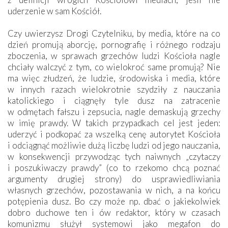
uderzenie w sam Kościół.
Czy uwierzysz Drogi Czytelniku, by media, które na co
dzień promują aborcję, pornografię i różnego rodzaju
zboczenia, w sprawach grzechów ludzi Kościoła nagle
chciały walczyć z tym, co wielokroć same promują? Nie
ma więc złudzeń, że ludzie, środowiska i media, które
w innych razach wielokrotnie szydziły z nauczania
katolickiego i ciągnęły tyle dusz na zatracenie
w odmętach fałszu i zepsucia, nagle demaskują grzechy
w imię prawdy. W takich przypadkach cel jest jeden:
uderzyć i podkopać za wszelką cenę autorytet Kościoła
i odciągnąć możliwie dużą liczbę ludzi od jego nauczania,
w konsekwencji przywodząc tych naiwnych „czytaczy
i poszukiwaczy prawdy” (co to rzekomo chcą poznać
argumenty drugiej strony) do usprawiedliwiania
własnych grzechów, pozostawania w nich, a na końcu
potępienia dusz. Bo czy może np. dbać o jakiekolwiek
dobro duchowe ten i ów redaktor, który w czasach
komunizmu służył systemowi jako megafon do