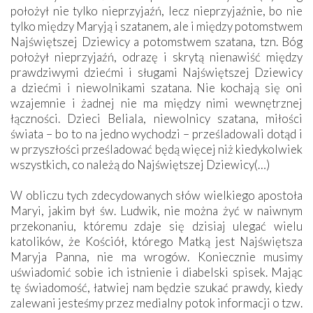
położył nie tylko nieprzyjaźń, lecz nieprzyjaźnie, bo nie
tylko między Maryją i szatanem, ale i między potomstwem
Najświętszej Dziewicy a potomstwem szatana, tzn. Bóg
położył nieprzyjaźń, odrazę i skrytą nienawiść między
prawdziwymi dziećmi i sługami Najświętszej Dziewicy
a dziećmi i niewolnikami szatana. Nie kochają się oni
wzajemnie i żadnej nie ma między nimi wewnętrznej
łączności. Dzieci Beliala, niewolnicy szatana, miłości
świata – bo to na jedno wychodzi – prześladowali dotąd i
w przyszłości prześladować będą więcej niż kiedykolwiek
wszystkich, co należą do Najświętszej Dziewicy(…)
W obliczu tych zdecydowanych słów wielkiego apostoła
Maryi, jakim był św. Ludwik, nie można żyć w naiwnym
przekonaniu, któremu zdaje się dzisiaj ulegać wielu
katolików, że Kościół, którego Matką jest Najświętsza
Maryja Panna, nie ma wrogów. Koniecznie musimy
uświadomić sobie ich istnienie i diabelski spisek. Mając
tę świadomość, łatwiej nam będzie szukać prawdy, kiedy
zalewani jesteśmy przez medialny potok informacji o tzw.