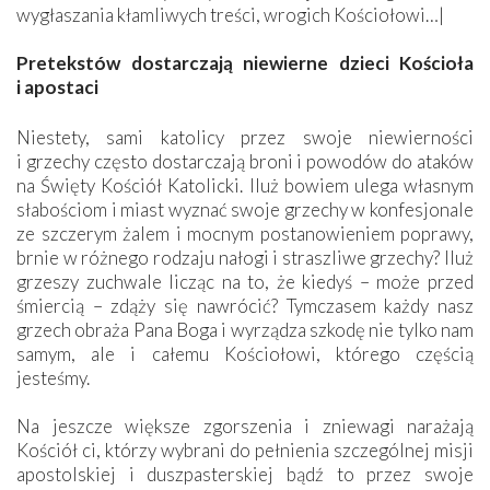
wygłaszania kłamliwych treści, wrogich Kościołowi…|
Pretekstów dostarczają niewierne dzieci Kościoła
i apostaci
Niestety, sami katolicy przez swoje niewierności
i grzechy często dostarczają broni i powodów do ataków
na Święty Kościół Katolicki. Iluż bowiem ulega własnym
słabościom i miast wyznać swoje grzechy w konfesjonale
ze szczerym żalem i mocnym postanowieniem poprawy,
brnie w różnego rodzaju nałogi i straszliwe grzechy? Iluż
grzeszy zuchwale licząc na to, że kiedyś – może przed
śmiercią – zdąży się nawrócić? Tymczasem każdy nasz
grzech obraża Pana Boga i wyrządza szkodę nie tylko nam
samym, ale i całemu Kościołowi, którego częścią
jesteśmy.
Na jeszcze większe zgorszenia i zniewagi narażają
Kościół ci, którzy wybrani do pełnienia szczególnej misji
apostolskiej i duszpasterskiej bądź to przez swoje