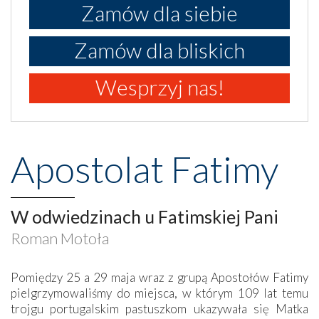
Zamów dla siebie
Zamów dla bliskich
Wesprzyj nas!
Apostolat Fatimy
W odwiedzinach u Fatimskiej Pani
Roman Motoła
Pomiędzy 25 a 29 maja wraz z grupą Apostołów Fatimy
pielgrzymowaliśmy do miejsca, w którym 109 lat temu
trojgu portugalskim pastuszkom ukazywała się Matka