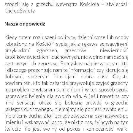
zrodził się z grzechu wewnątrz Kościoła – stwierdził
Ojciec Święty.
Nasza odpowiedź
Kiedy zatem rozjuszeni politycy, dziennikarze lub osoby
„obrażone na Kościół” sypią jak z rękawa sensacyjnymi
przykładami zgorszeń, grzechów i niewierności
katolików świeckich i duchownych, nie wolno nam dać się
zastraszyć lub zgorszyć. Pomyślmy najpierw o tym, kto
i dlaczego prezentuje nam te informacje i czy kieruje się
dobrymi, szczerymi intencjami dobra dusz. Często
bowiem ten, kto tak zażarcie przywołuje czyjeś grzechy,
ma problem z własnym sumieniem i w ten sposób szuka
usprawiedliwienia dla swoich win. A jeśli nawet ta czy
inna sensacja okaże się bolesną prawdą o grzechu
jakiegoś duchownego, nie dajmy się ponieść zwątpieniu,
nie traćmy ducha. Zło i zdrady zawsze należy nazywać po
imieniu i wskazywać jasno, że nikt z nas, żyjących na tym
świecie nie jest wolny od pokus i konieczności walki