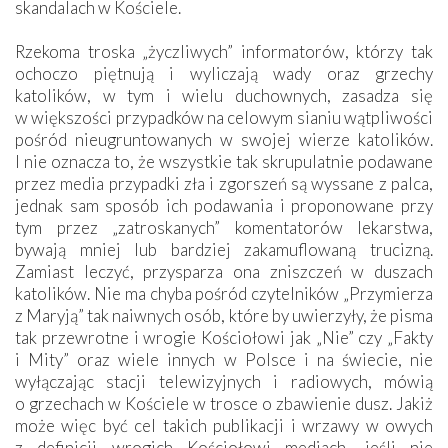
skandalach w Kościele.
Rzekoma troska „życzliwych” informatorów, którzy tak
ochoczo piętnują i wyliczają wady oraz grzechy
katolików, w tym i wielu duchownych, zasadza się
w większości przypadków na celowym sianiu wątpliwości
pośród nieugruntowanych w swojej wierze katolików.
I nie oznacza to, że wszystkie tak skrupulatnie podawane
przez media przypadki zła i zgorszeń są wys­sane z palca,
jednak sam sposób ich podawania i proponowane przy
tym przez „zatroskanych” komentatorów lekarstwa,
bywają mniej lub bardziej zakamuflowaną trucizną.
Zamiast leczyć, przysparza ona zniszczeń w duszach
katolików. Nie ma chyba pośród czytelników „Przymierza
z Maryją” tak naiwnych osób, które by uwierzyły, że pisma
tak przewrotne i wrogie Kościołowi jak „Nie” czy „Fakty
i Mity” oraz wiele innych w Polsce i na świecie, nie
wyłączając stacji telewizyjnych i radiowych, mówią
o grzechach w Kościele w trosce o zbawienie dusz. Jakiż
może więc być cel takich publikacji i wrzawy w owych
z definicji wrogich Kościołowi mediach, jeśli nie