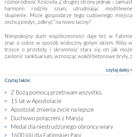
różnorodność Kościoła. Z drugiej strony jednak – zamiast
harmonii rodziły szum, utrudniając modlitewne
skupienie. Może gospodarze tego cudownego miejsca
zechcą kiedyś „odkryć” na nowo łacinę?
Niespokojny duch współczesności daje też w Fatimie
znać o sobie w sposób widoczny gołym okiem. Niby w
trosce o prostotę i skromność stara się on jak może
zasłonić sanktuarium, wznosząc wokół betonowe bryły, z
których niektóre nawet zostały poświęcone jako miejsca
katolickiego kultu. Tylko co wspólnego z żywą,
czytaj dalej >
autentyczną wiarą mogą mieć płaskie, szare bunkry albo
Czytaj także:
kaplice, w których Tabernakulum przypomina bardziej
skrzynkę na narzędzia? Albo co powiedzieć o ustawionym
Z Bożą pomocą przetrwam wszystko.
tuż przy nowej bazylice wielkim krzyżu, na którym
15 lat w Apostolacie
zamiast Chrystusa umieszczono dziwaczną postać jakby
Apostolat zmienia życie na lepsze
wyjętą ze starożytnych hieroglifów? W kulturowym
kontekście naszych czasów to raczej karykatura niż godny
Duchowo połączeni z Maryją
wizerunek Zbawiciela…
Medal dla niestrudzonego obrońcy wiary
Zatem nawet w bezpośrednim otoczeniu sanktuarium
1600 lilii dla Fatimskiej Pani