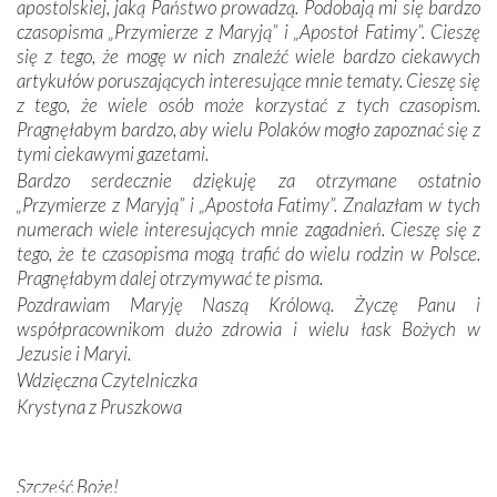
apostolskiej, jaką Państwo prowadzą. Podobają mi się bardzo
Dzieje Portugalii to również historia wierności Bogu i
czasopisma „Przymierze z Maryją” i „Apostoł Fatimy”. Cieszę
odstępstw, także w życiu władców. Trudne momenty w
się z tego, że mogę w nich znaleźć wiele bardzo ciekawych
wymiarze tak osobistym, jak i zbiorowym, przypominają o
artykułów poruszających interesujące mnie tematy. Cieszę się
konieczności ciągłego zabiegania o własną duszę i o łaskę
z tego, że wiele osób może korzystać z tych czasopism.
Opatrzności. Wierność przynosi pomyślność –
Pragnęłabym bardzo, aby wielu Polaków mogło zapoznać się z
przynajmniej w życiu duchowym. Odstępstwo owocuje
tymi ciekawymi gazetami.
nieszczęściem i śmiercią. Te uniwersalne prawdy
Bardzo serdecznie dziękuję za otrzymane ostatnio
przychodziły na myśl, gdy słuchaliśmy opowieści
„Przymierze z Maryją” i „Apostoła Fatimy”. Znalazłam w tych
przewodników o portugalskich monarchach i wodzach,
numerach wiele interesujących mnie zagadnień. Cieszę się z
zwycięskich bitwach i nieszczęśliwych losach grzesznych
tego, że te czasopisma mogą trafić do wielu rodzin w Polsce.
kochanków.
Pragnęłabym dalej otrzymywać te pisma.
Pozdrawiam Maryję Naszą Królową. Życzę Panu i
Byli tym razem pośród Apostołów Fatimy reprezentanci
współpracownikom dużo zdrowia i wielu łask Bożych w
każdego spośród żyjących pokoleń. Najmłodszy uczestnik
Jezusie i Maryi.
liczył sobie 13 lat, zaś senior, pan Zdzisław – już 94.
–
Wdzięczna Czytelniczka
Całe życie marzyłem, by tu przyjechać
– przyznał w
Krystyna z Pruszkowa
rozmowie.
Nasza pielgrzymka nie byłaby tak bogata w duchową treść
Szczęść Boże!
bez obecności duszpasterza – księdza Krzysztofa.