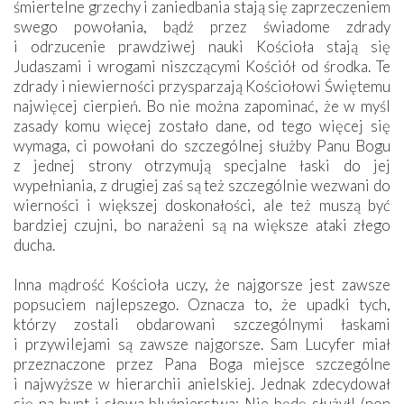
śmiertelne grzechy i zaniedbania stają się zaprzeczeniem
swego powołania, bądź przez świadome zdrady
i odrzucenie prawdziwej nauki Kościoła stają się
Judaszami i wrogami niszczącymi Kościół od środka. Te
zdrady i niewierności przysparzają Kościołowi Świętemu
najwięcej cierpień. Bo nie można zapominać, że w myśl
zasady komu więcej zostało dane, od tego więcej się
wymaga, ci powołani do szczególnej służby Panu Bogu
z jednej strony otrzymują specjalne łaski do jej
wypełniania, z drugiej zaś są też szczególnie wezwani do
wierności i większej doskonałości, ale też muszą być
bardziej czujni, bo narażeni są na większe ataki złego
ducha.
Inna mądrość Kościoła uczy, że najgorsze jest zawsze
popsuciem najlepszego. Oznacza to, że upadki tych,
którzy zostali obdarowani szczególnymi łaskami
i przywilejami są zawsze najgorsze. Sam Lucyfer miał
przeznaczone przez Pana Boga miejsce szczególne
i najwyższe w hierarchii anielskiej. Jednak zdecydował
się na bunt i słowa bluźnierstwa: Nie będę służył! (non