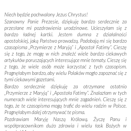
wspólnej wierze. Podczas wyjazdów do historycznych
miejsc, które znalazły się na trasie naszej pielgrzymki,
Niech będzie pochwalony Jezus Chrystus!
mieliśmy okazję przekonać się, że Maryja swoją opieką
Szanowny Panie Prezesie, dziękuję bardzo serdecznie za
otacza nie tylko nasz naród, lecz wszystkie nacje, które
przesłane mi pozdrowienia urodzinowe. Ucieszyłam się z
się Jej ufnie oddają, a także każdą osobę, która zawierza
bardzo ładnej kartki. Jestem dumna z działalności
Jej siebie oraz swych bliskich.
apostolskiej, jaką Państwo prowadzą. Podobają mi się bardzo
czasopisma „Przymierze z Maryją” i „Apostoł Fatimy”. Cieszę
Dzieje Portugalii to również historia wierności Bogu i
się z tego, że mogę w nich znaleźć wiele bardzo ciekawych
odstępstw, także w życiu władców. Trudne momenty w
artykułów poruszających interesujące mnie tematy. Cieszę się
wymiarze tak osobistym, jak i zbiorowym, przypominają o
z tego, że wiele osób może korzystać z tych czasopism.
konieczności ciągłego zabiegania o własną duszę i o łaskę
Pragnęłabym bardzo, aby wielu Polaków mogło zapoznać się z
Opatrzności. Wierność przynosi pomyślność –
tymi ciekawymi gazetami.
przynajmniej w życiu duchowym. Odstępstwo owocuje
Bardzo serdecznie dziękuję za otrzymane ostatnio
nieszczęściem i śmiercią. Te uniwersalne prawdy
„Przymierze z Maryją” i „Apostoła Fatimy”. Znalazłam w tych
przychodziły na myśl, gdy słuchaliśmy opowieści
numerach wiele interesujących mnie zagadnień. Cieszę się z
przewodników o portugalskich monarchach i wodzach,
tego, że te czasopisma mogą trafić do wielu rodzin w Polsce.
zwycięskich bitwach i nieszczęśliwych losach grzesznych
Pragnęłabym dalej otrzymywać te pisma.
kochanków.
Pozdrawiam Maryję Naszą Królową. Życzę Panu i
współpracownikom dużo zdrowia i wielu łask Bożych w
Byli tym razem pośród Apostołów Fatimy reprezentanci