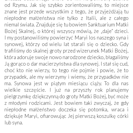
od Rzymu. Jak się szybko zorientowaliśmy, to miejsce
znane jest przede wszystkim z tego, że przyjeżdżają tu
niepłodne małżeństwa nie tylko z Italii, ale z całego
niemal świata. Znajduje się tu bowiem Sanktuarium Matki
Bożej Skalnej, o której wszyscy mówią, że „daje” dzieci.
I my postanowiliśmy powierzyć Maryi los naszego syna i
synowej, którzy od wielu lat starali się o dziecko. Gdy
trafiliśmy do skalnej groty przed wizerunek Matki Bożej,
która adoruje swoje nowo narodzone dziecko, błagaliśmy
Ją gorąco o dar macierzyństwa dla synowej. I stał się cud,
choć kto nie wierzy, to tego nie pojmie i powie, że to
przypadek, ale my wierzymy i wiemy, że przypadków nie
ma. Synowa jest w piątym miesiącu ciąży. To dla nas
wielkie szczęście. I już na przyszły rok planujemy
pielgrzymkę dziękczynną do groty Matki Bożej, być może
z młodymi rodzicami. Jest bowiem taki zwyczaj, że gdy
niepłodne małżeństwo doczeka się potomka, wraca i
dziękuje Maryi, ofiarowując Jej pierwszą koszulkę córki
lub syna.