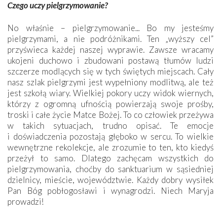
Czego uczy pielgrzymowanie?
No właśnie – pielgrzymowanie... Bo my jesteśmy
pielgrzymami, a nie podróżnikami. Ten „wyższy cel”
przyświeca każdej naszej wyprawie. Zawsze wracamy
ukojeni duchowo i zbudowani postawą tłumów ludzi
szczerze modlących się w tych świętych miejscach. Cały
nasz szlak pielgrzymi jest wypełniony modlitwą, ale też
jest szkołą wiary. Wielkiej pokory uczy widok wiernych,
którzy z ogromną ufnością powierzają swoje prośby,
troski i całe życie Matce Bożej. To co człowiek przeżywa
w takich sytuacjach, trudno opisać. Te emocje
i doświadczenia pozostają głęboko w sercu. To wielkie
wewnętrzne rekolekcje, ale zrozumie to ten, kto kiedyś
przeżył to samo. Dlatego zachęcam wszystkich do
pielgrzymowania, choćby do sanktuarium w sąsiedniej
dzielnicy, mieście, województwie. Każdy dobry wysiłek
Pan Bóg pobłogosławi i wynagrodzi. Niech Maryja
prowadzi!