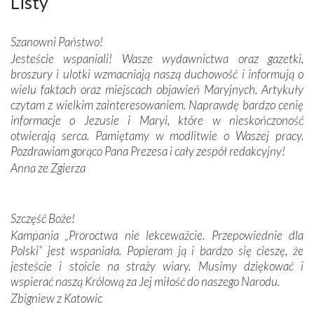
Listy
wspaniałe zdobienia, dbałość ich twórców o detale,
połączenie talentów z wytrwałością i pracowitością
Szanowni Państwo!
budowniczych.
Jesteście wspaniali! Wasze wydawnictwa oraz gazetki,
broszury i ulotki wzmacniają naszą duchowość i informują o
Podążyliśmy też śladami fatimskich wizjonerów – Łucji
wielu faktach oraz miejscach objawień Maryjnych. Artykuły
dos Santos oraz świętych Hiacynty i Franciszka Marto.
czytam z wielkim zainteresowaniem. Naprawdę bardzo cenię
Modliliśmy się przy ich grobach. Odprawiliśmy Drogę
informacje o Jezusie i Maryi, które w nieskończoność
Krzyżową w ich rodzinnych stronach, odwiedziliśmy
otwierają serca. Pamiętamy w modlitwie o Waszej pracy.
domy, w których żyli.
Pozdrawiam gorąco Pana Prezesa i cały zespół redakcyjny!
Anna ze Zgierza
W miejscu objawień Matki Bożej zapaliliśmy świece
przywiezione wraz z intencjami powierzonymi nam przez
Darczyńców w ramach akcji „Twoje światło w Fatimie”.
Podczas tej kilkudniowej wyprawy na każdym kroku
Szczęść Boże!
spotykaliśmy się z serdeczną otwartością
Kampania „Proroctwa nie lekceważcie. Przepowiednie dla
Portugalczyków. Podziwialiśmy ich ludową sztukę i
Polski” jest wspaniała. Popieram ją i bardzo się cieszę, że
zwyczaje. Mimo że nasze kraje są od siebie bardzo
jesteście i stoicie na straży wiary. Musimy dziękować i
oddalone, w żaden sposób nie czuliśmy się obco.
wspierać naszą Królową za Jej miłość do naszego Narodu.
Sprawiła to oczywiście sama Matka Boża, ale też
Zbigniew z Katowic
kulturowa bliskość biorąca swój początek w naszej