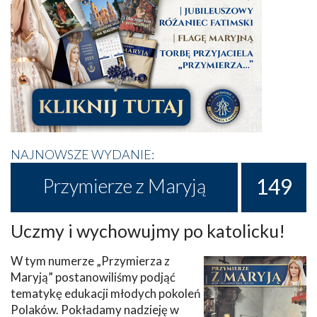
NAJNOWSZE WYDANIE:
149
Przymierze z Maryją
Uczmy i wychowujmy po katolicku!
W tym numerze „Przymierza z
Maryją” postanowiliśmy podjąć
tematykę edukacji młodych pokoleń
Polaków. Pokładamy nadzieję w