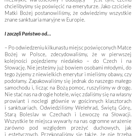
chcielibyśmy się poświęcić na emeryturze. Jako czciciele
Matki Bożej postanowiliśmy, że odwiedzimy wszystkie
znane sanktuaria maryjne w Europie.
I zaczęli Państwo od…
– Po odwiedzeniu kilkunastu miejsc poświęconych Matce
Bożej w Polsce, zdecydowaliśmy, że w pierwszej
kolejności pojedziemy niedaleko – do Czech i na
Słowację. Nie jesteśmy już bowiem osobami młodymi, do
tego żyjemy z niewielkich emerytur i mieliśmy obawy, czy
podołamy. Zapakowaliśmy się jednak do naszego małego
samochodu i, licząc na Bożą pomoc, ruszyliśmy w drogę.
Nie stać nas na drogie hotele, więc zdaliśmy się na własny
prowiant i noclegi głównie w gościnnych klasztorach
i sanktuariach. Odwiedziliśmy Welehrad, Świętą Górę,
Starą Boleslav w Czechach i Lewoczę na Słowacji.
Wszystkie te miejsca wywarły na nas ogromne wrażenie
zarówno pod względem przeżyć duchowych, jak
i estetycznych. Przekonaliśmy się także, że nie trzeba