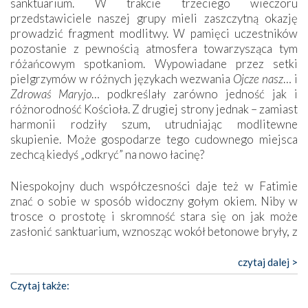
sanktuarium. W trakcie trzeciego wieczoru
przedstawiciele naszej grupy mieli zaszczytną okazję
prowadzić fragment modlitwy. W pamięci uczestników
pozostanie z pewnością atmosfera towarzysząca tym
różańcowym spotkaniom. Wypowiadane przez setki
pielgrzymów w różnych językach wezwania
Ojcze nasz
… i
Zdrowaś Maryjo
… podkreślały zarówno jedność jak i
różnorodność Kościoła. Z drugiej strony jednak – zamiast
harmonii rodziły szum, utrudniając modlitewne
skupienie. Może gospodarze tego cudownego miejsca
zechcą kiedyś „odkryć” na nowo łacinę?
Niespokojny duch współczesności daje też w Fatimie
znać o sobie w sposób widoczny gołym okiem. Niby w
trosce o prostotę i skromność stara się on jak może
zasłonić sanktuarium, wznosząc wokół betonowe bryły, z
których niektóre nawet zostały poświęcone jako miejsca
katolickiego kultu. Tylko co wspólnego z żywą,
czytaj dalej >
autentyczną wiarą mogą mieć płaskie, szare bunkry albo
Czytaj także:
kaplice, w których Tabernakulum przypomina bardziej
skrzynkę na narzędzia? Albo co powiedzieć o ustawionym