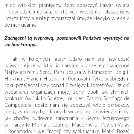
mieć wielkich pieniędzy, żeby zobaczyć kawał świata
i odwiedzić miejsca, o których wcześniej słyszeliśmy
i czytaliśmy, ale nie przypuszczaliśmy, że kiedykolwiek się
do nich udamy.
Zachęceni tą wyprawą, postanowili Państwo wyruszyć na
zachód Europy...
– Tak, w kolejnych latach udało nam się nawiedzić
najważniejsze sanktuaria maryjne, a także te poświęcone
Najświętszemu Sercu Pana Jezusa w Niemczech, Belgii,
Holandii, Francji, Hiszpanii i Portugalii. Tylko w ubiegłym
roku przejechaliśmy ponad 8 tysięcy kilometrów. Dzięki
wspaniałej organizacji mojej żony, obok tak słynnych
sanktuariów jak La Salette, Lourdes, Fatima, Santiago de
Compostela, udało nam się zobaczyć wiele ośrodków
pielgrzymkowych, o których wcześniej nie wiedzieliśmy,
jak choćby cudowne sanktuaria – Serca Jezusowego
w Paray-le-Monial, Czarnej Madonny z Puy-en-Velay
i Rocamadour we Francji czy sanktuarium Matki Bożej