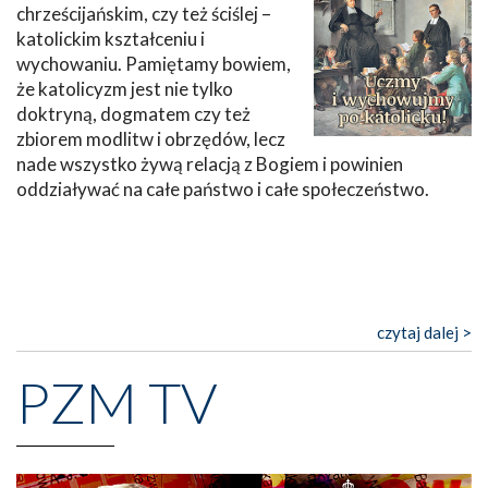
chrześcijańskim, czy też ściślej –
katolickim kształceniu i
wychowaniu. Pamiętamy bowiem,
że katolicyzm jest nie tylko
doktryną, dogmatem czy też
zbiorem modlitw i obrzędów, lecz
nade wszystko żywą relacją z Bogiem i powinien
oddziaływać na całe państwo i całe społeczeństwo.
czytaj dalej >
PZM TV