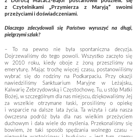
z Dorotą Matacz-Bajor postanowili podzielić się
z Czytelnikami „Przymierza z Maryją” swoimi
przeżyciami i doświadczeniami.
Dlaczego zdecydowali się Państwo wyruszyć na długi,
pielgrzymi szlak?
– To na pewno nie była spontaniczna decyzja.
Dojrzewaliśmy do tego powoli. Wszystko zaczęło się
w 2010 roku, kiedy oboje z żoną przeszliśmy na
emeryturę. Mając trochę więcej czasu, postanowiliśmy
wybrać się do rodziny na Podkarpaciu. Przy okazji
nawiedziliśmy Sanktuarium Maryjne w Leżajsku,
Kalwarię Zebrzydowską i Częstochowę. Tu, u stóp Matki
Bożej, w szczególnym dla nas miejscu, dziękowaliśmy Jej
za wszelkie otrzymane łaski, prosiliśmy o opiekę
i wsparcie na dalsze lata życia. Ta wizyta i cała nasza
ówczesna podróż była dla nas wielkim przeżyciem
duchowym i dała wiele do myślenia. Przekonaliśmy się
bowiem, że taki sposób spędzania wolnego czasu –
niezwykle wartościowy i budujący – jest tym, czemu