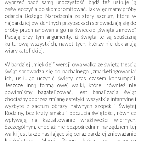
wyprzeć bądź samą uroczystość, bądź też usiłuje ją
zeświecczyć albo skompromitować. Tak więc mamy próby
odarcia Bożego Narodzenia ze sfery sacrum, które w
najbardziej ewidentnych przypadkach sprowadzają się do
próby przemianowania go na świeckie „święta zimowe”.
Padają przy tym argumenty, iż święta te są spuścizną
kulturową wszystkich, nawet tych, którzy nie deklarują
wiary katolickiej.
W bardziej „miękkiej” wersji owa walka ze świętą treścią
świąt sprowadza się do nachalnego „zmarketingowania”
ich, usiłując uczynić święty czas czasem konsumpcji.
Jeszcze inną formą owej walki, której również nie
powinniśmy bagatelizować, jest banalizacja świąt
chociażby poprzez zmianę estetyki: wszystkie infantylne i
wyzbyte z sacrum obrazy naiwnych szopek i Świętej
Rodziny, bez krzty smaku i poczucia świętości, również
wpływają na kształtowanie wrażliwości wiernych.
Szczególnym, chociaż nie bezpośrednim narzędziem tej
walki jest także nasilające się coraz bardziej znieważanie
Najświętszej Maryi Panny, która jest przecież