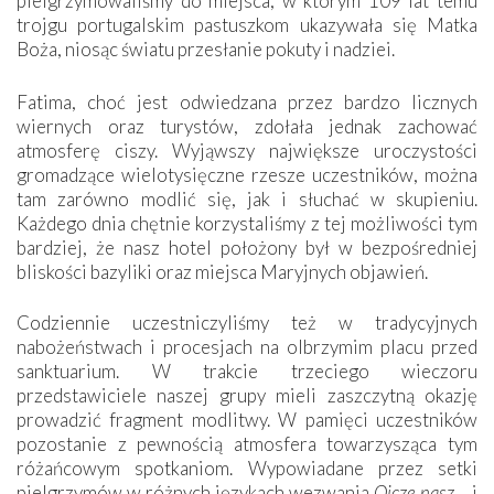
pielgrzymowaliśmy do miejsca, w którym 109 lat temu
trojgu portugalskim pastuszkom ukazywała się Matka
Boża, niosąc światu przesłanie pokuty i nadziei.
Fatima, choć jest odwiedzana przez bardzo licznych
wiernych oraz turystów, zdołała jednak zachować
atmosferę ciszy. Wyjąwszy największe uroczystości
gromadzące wielotysięczne rzesze uczestników, można
tam zarówno modlić się, jak i słuchać w skupieniu.
Każdego dnia chętnie korzystaliśmy z tej możliwości tym
bardziej, że nasz hotel położony był w bezpośredniej
bliskości bazyliki oraz miejsca Maryjnych objawień.
Codziennie uczestniczyliśmy też w tradycyjnych
nabożeństwach i procesjach na olbrzymim placu przed
sanktuarium. W trakcie trzeciego wieczoru
przedstawiciele naszej grupy mieli zaszczytną okazję
prowadzić fragment modlitwy. W pamięci uczestników
pozostanie z pewnością atmosfera towarzysząca tym
różańcowym spotkaniom. Wypowiadane przez setki
pielgrzymów w różnych językach wezwania
Ojcze nasz
… i