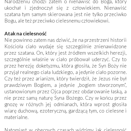
Narodzeniu chodzi zatem o nienawiść do Boga, który
ukochał i zjednoczył się z człowiekiem. Nienawiść
szatana tym samym skierowana jest nie tylko przeciwko
Bogu, ale też przeciwko cielesnemu człowiekowi.
Atak na cielesność
Nie powinno zatem nas dziwić, że na przestrzeni historii
Kościoła ciało wydaje się szczególnie znienawidzone
przez szatana. On, który jest źródłem wszelkich herezji,
szczególnie właśnie w ciało próbował uderzyć. Czy to
przez herezję doketyzmu, która głosiła, że Syn Boży nie
przyjął realnego ciała ludzkiego, a jedynie ciało pozorne.
Czy też przez arianizm, który twierdził, że Jezus nie był
prawdziwym Bogiem, a jedynie „bogiem stworzonym”,
ustanowionym przez Ojca poprzez obdarowanie łaską, a
nie przez samą naturę Syna Bożego. Czy w końcu przez
gnozę w różnych jej odmianach, która wprost głosiła
wiarę duchową, ezoteryczną, gardzącą tym, co cielesne i
materialne.
Natomiast w obecnych czasach widzimy jak cielesność