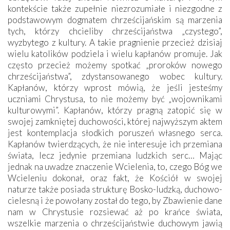
kontekście także zupełnie niezrozumiałe i niezgodne z
podstawowym dogmatem chrześcijańskim są marzenia
tych, którzy chcieliby chrześcijaństwa „czystego”,
wyzbytego z kultury. A takie pragnienie przecież dzisiaj
wielu katolików podziela i wielu kapłanów promuje. Jak
często przecież możemy spotkać „proroków nowego
chrześcijaństwa”, zdystansowanego wobec kultury.
Kapłanów, którzy wprost mówią, że jeśli jesteśmy
uczniami Chrystusa, to nie możemy być „wojownikami
kulturowymi”. Kapłanów, którzy pragną zatopić się w
swojej zamkniętej duchowości, której najwyższym aktem
jest kontemplacja słodkich poruszeń własnego serca.
Kapłanów twierdzących, że nie interesuje ich przemiana
świata, lecz jedynie przemiana ludzkich serc… Mając
jednak na uwadze znaczenie Wcielenia, to, czego Bóg we
Wcieleniu dokonał, oraz fakt, że Kościół w swojej
naturze także posiada strukturę Bosko-ludzką, duchowo-
cielesną i że powołany został do tego, by Zbawienie dane
nam w Chrystusie rozsiewać aż po krańce świata,
wszelkie marzenia o chrześcijaństwie duchowym jawią