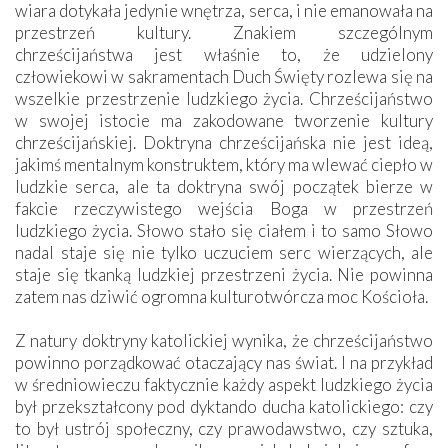
wiara dotykała jedynie wnętrza, serca, i nie emanowała na
przestrzeń kultury. Znakiem szczególnym
chrześcijaństwa jest właśnie to, że udzielony
człowiekowi w sakramentach Duch Święty rozlewa się na
wszelkie przestrzenie ludzkiego życia. Chrześcijaństwo
w swojej istocie ma zakodowane tworzenie kultury
chrześcijańskiej. Doktryna chrześcijańska nie jest ideą,
jakimś mentalnym konstruktem, który ma wlewać ciepło w
ludzkie serca, ale ta doktryna swój początek bierze w
fakcie rzeczywistego wejścia Boga w przestrzeń
ludzkiego życia. Słowo stało się ciałem i to samo Słowo
nadal staje się nie tylko uczuciem serc wierzących, ale
staje się tkanką ludzkiej przestrzeni życia. Nie powinna
zatem nas dziwić ogromna kulturotwórcza moc Kościoła.
Z natury doktryny katolickiej wynika, że chrześcijaństwo
powinno porządkować otaczający nas świat. I na przykład
w średniowieczu faktycznie każdy aspekt ludzkiego życia
był przekształcony pod dyktando ducha katolickiego: czy
to był ustrój społeczny, czy prawodawstwo, czy sztuka,