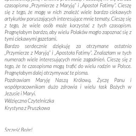
Jej siebie oraz swych bliskich.
czasopisma „Przymierze z Maryją” i „Apostoł Fatimy”. Cieszę
się z tego, że mogę w nich znaleźć wiele bardzo ciekawych
Dzieje Portugalii to również historia wierności Bogu i
artykułów poruszających interesujące mnie tematy. Cieszę się
odstępstw, także w życiu władców. Trudne momenty w
z tego, że wiele osób może korzystać z tych czasopism.
wymiarze tak osobistym, jak i zbiorowym, przypominają o
Pragnęłabym bardzo, aby wielu Polaków mogło zapoznać się z
konieczności ciągłego zabiegania o własną duszę i o łaskę
tymi ciekawymi gazetami.
Opatrzności. Wierność przynosi pomyślność –
Bardzo serdecznie dziękuję za otrzymane ostatnio
przynajmniej w życiu duchowym. Odstępstwo owocuje
„Przymierze z Maryją” i „Apostoła Fatimy”. Znalazłam w tych
nieszczęściem i śmiercią. Te uniwersalne prawdy
numerach wiele interesujących mnie zagadnień. Cieszę się z
przychodziły na myśl, gdy słuchaliśmy opowieści
tego, że te czasopisma mogą trafić do wielu rodzin w Polsce.
przewodników o portugalskich monarchach i wodzach,
Pragnęłabym dalej otrzymywać te pisma.
zwycięskich bitwach i nieszczęśliwych losach grzesznych
Pozdrawiam Maryję Naszą Królową. Życzę Panu i
kochanków.
współpracownikom dużo zdrowia i wielu łask Bożych w
Jezusie i Maryi.
Byli tym razem pośród Apostołów Fatimy reprezentanci
Wdzięczna Czytelniczka
każdego spośród żyjących pokoleń. Najmłodszy uczestnik
Krystyna z Pruszkowa
liczył sobie 13 lat, zaś senior, pan Zdzisław – już 94.
–
Całe życie marzyłem, by tu przyjechać
– przyznał w
rozmowie.
Szczęść Boże!