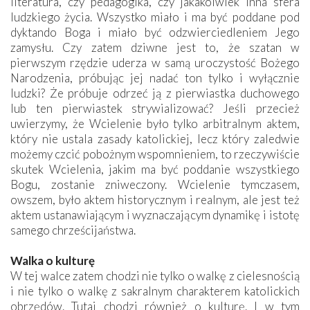
literatura, czy pedagogika, czy jakakolwiek inna sfera
ludzkiego życia. Wszystko miało i ma być poddane pod
dyktando Boga i miało być odzwierciedleniem Jego
zamysłu. Czy zatem dziwne jest to, że szatan w
pierwszym rzędzie uderza w samą uroczystość Bożego
Narodzenia, próbując jej nadać ton tylko i wyłącznie
ludzki? Że próbuje odrzeć ją z pierwiastka duchowego
lub ten pierwiastek strywializować? Jeśli przecież
uwierzymy, że Wcielenie było tylko arbitralnym aktem,
który nie ustala zasady katolickiej, lecz który zaledwie
możemy czcić pobożnym wspomnieniem, to rzeczywiście
skutek Wcielenia, jakim ma być poddanie wszystkiego
Bogu, zostanie zniweczony. Wcielenie tymczasem,
owszem, było aktem historycznym i realnym, ale jest też
aktem ustanawiającym i wyznaczającym dynamikę i istotę
samego chrześcijaństwa.
Walka o kulturę
W tej walce zatem chodzi nie tylko o walkę z cielesnością
i nie tylko o walkę z sakralnym charakterem katolickich
obrzędów. Tutaj chodzi również o kulturę. I w tym