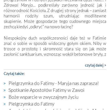
Zdrowaś Maryjo
… podkreślały zarówno jedność jak i
różnorodność Kościoła. Z drugiej strony jednak – zamiast
harmonii rodziły szum, utrudniając modlitewne
skupienie. Może gospodarze tego cudownego miejsca
zechcą kiedyś „odkryć” na nowo łacinę?
Niespokojny duch współczesności daje też w Fatimie
znać o sobie w sposób widoczny gołym okiem. Niby w
trosce o prostotę i skromność stara się on jak może
zasłonić sanktuarium, wznosząc wokół betonowe bryły, z
których niektóre nawet zostały poświęcone jako miejsca
katolickiego kultu. Tylko co wspólnego z żywą,
czytaj dalej >
autentyczną wiarą mogą mieć płaskie, szare bunkry albo
Czytaj także:
kaplice, w których Tabernakulum przypomina bardziej
skrzynkę na narzędzia? Albo co powiedzieć o ustawionym
Pielgrzymka do Fatimy - Maryja nas zaprasza!
tuż przy nowej bazylice wielkim krzyżu, na którym
Spotkanie Apostołów Fatimy w Zawoi
zamiast Chrystusa umieszczono dziwaczną postać jakby
Boże wsparcie w zwyczajnym życiu
wyjętą ze starożytnych hieroglifów? W kulturowym
kontekście naszych czasów to raczej karykatura niż godny
Pielgrzymka do Fatimy
wizerunek Zbawiciela…