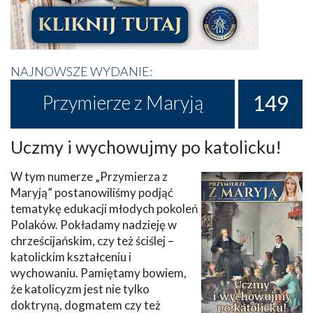
NAJNOWSZE WYDANIE:
149
Przymierze z Maryją
Uczmy i wychowujmy po katolicku!
W tym numerze „Przymierza z
Maryją” postanowiliśmy podjąć
tematykę edukacji młodych pokoleń
Polaków. Pokładamy nadzieję w
chrześcijańskim, czy też ściślej –
katolickim kształceniu i
wychowaniu. Pamiętamy bowiem,
że katolicyzm jest nie tylko
doktryną, dogmatem czy też