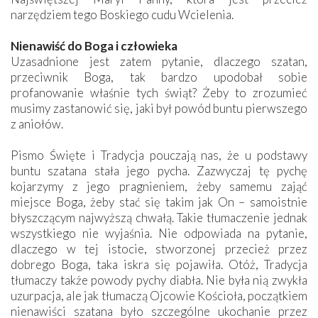
narzędziem tego Boskiego cudu Wcielenia.
Nienawiść do Boga i człowieka
Uzasadnione jest zatem pytanie, dlaczego szatan,
przeciwnik Boga, tak bardzo upodobał sobie
profanowanie właśnie tych świąt? Żeby to zrozumieć
musimy zastanowić się, jaki był powód buntu pierwszego
z aniołów.
Pismo Święte i Tradycja pouczają nas, że u podstawy
buntu szatana stała jego pycha. Zazwyczaj tę pychę
kojarzymy z jego pragnieniem, żeby samemu zająć
miejsce Boga, żeby stać się takim jak On – samoistnie
błyszczącym najwyższą chwałą. Takie tłumaczenie jednak
wszystkiego nie wyjaśnia. Nie odpowiada na pytanie,
dlaczego w tej istocie, stworzonej przecież przez
dobrego Boga, taka iskra się pojawiła. Otóż, Tradycja
tłumaczy także powody pychy diabła. Nie była nią zwykła
uzurpacja, ale jak tłumaczą Ojcowie Kościoła, początkiem
nienawiści szatana było szczególne ukochanie przez