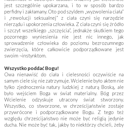
jest szczególnie upokarzana, i to w sposób bardzo
perfidny i zakłamany. Oto pod szyldem „wyzwolenia ciała”
i „rewolucji seksualnej” z ciała czyni się narzędzie
nierządu i upokorzenia człowieka. Z ciała czyni się źródło
i szczyt wszelkiego „szczęścia”, jednakże skutkiem tego
pozornego wyniesienia nie jest nic innego, jak
sprowadzenie człowieka do poziomu bezrozumnego
zwierzęcia, które całkowicie podporządkowane jest
swoim ¬instynktom.
Wszystko poddać Bogu!
Owa nienawiść do ciała i cielesności oczywiście na
samym ciele się nie zatrzymuje. Wcielenie było aktem nie
tylko zjednoczenia natury ludzkiej z naturą Boską, ale
było wejściem Boga w świat materialny. Bóg przez
Wcielenie odzyskuje utracony świat stworzony.
Wszystko, co stworzone, w chrześcijaństwie zostaje
przywrócone i podporządkowane Bogu. Z tego też
względu chrześcijaństwo nie może być religią jedynie
ducha. Nie może być tak, jakby to niektórzy chcieli, żeby