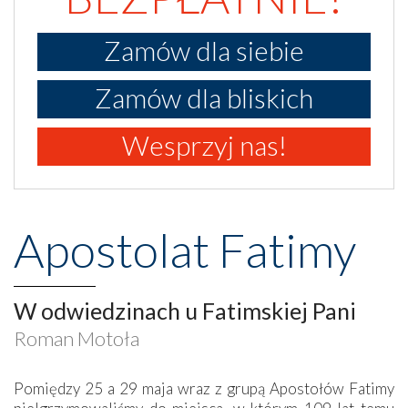
Zamów dla siebie
Zamów dla bliskich
Wesprzyj nas!
Apostolat Fatimy
W odwiedzinach u Fatimskiej Pani
Roman Motoła
Pomiędzy 25 a 29 maja wraz z grupą Apostołów Fatimy