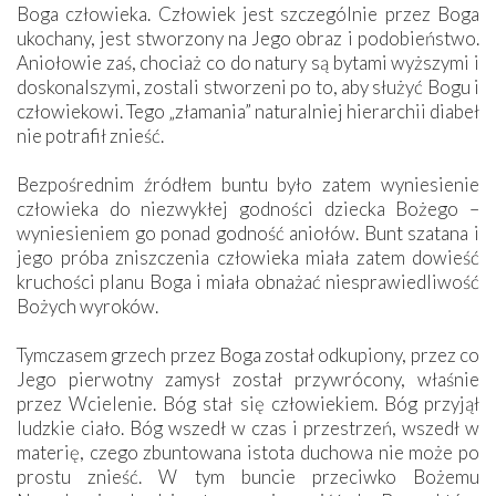
Boga człowieka. Człowiek jest szczególnie przez Boga
ukochany, jest stworzony na Jego obraz i podobieństwo.
Aniołowie zaś, chociaż co do natury są bytami wyższymi i
doskonalszymi, zostali stworzeni po to, aby służyć Bogu i
człowiekowi. Tego „złamania” naturalniej hierarchii diabeł
nie potrafił znieść.
Bezpośrednim źródłem buntu było zatem wyniesienie
człowieka do niezwykłej godności dziecka Bożego –
wyniesieniem go ponad godność aniołów. Bunt szatana i
jego próba zniszczenia człowieka miała zatem dowieść
kruchości planu Boga i miała obnażać niesprawiedliwość
Bożych wyroków.
Tymczasem grzech przez Boga został odkupiony, przez co
Jego pierwotny zamysł został przywrócony, właśnie
przez Wcielenie. Bóg stał się człowiekiem. Bóg przyjął
ludzkie ciało. Bóg wszedł w czas i przestrzeń, wszedł w
materię, czego zbuntowana istota duchowa nie może po
prostu znieść. W tym buncie przeciwko Bożemu