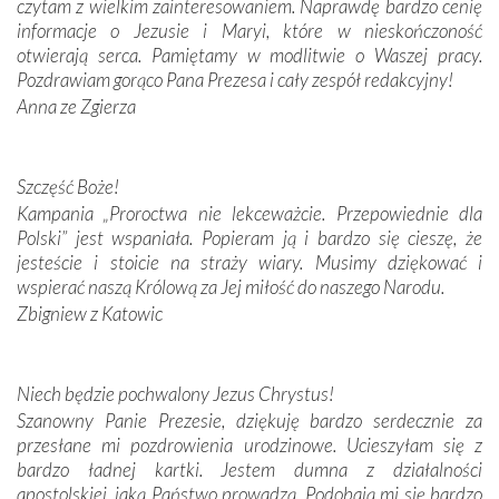
czytam z wielkim zainteresowaniem. Naprawdę bardzo cenię
dos Santos oraz świętych Hiacynty i Franciszka Marto.
informacje o Jezusie i Maryi, które w nieskończoność
Modliliśmy się przy ich grobach. Odprawiliśmy Drogę
otwierają serca. Pamiętamy w modlitwie o Waszej pracy.
Krzyżową w ich rodzinnych stronach, odwiedziliśmy
Pozdrawiam gorąco Pana Prezesa i cały zespół redakcyjny!
domy, w których żyli.
Anna ze Zgierza
W miejscu objawień Matki Bożej zapaliliśmy świece
przywiezione wraz z intencjami powierzonymi nam przez
Szczęść Boże!
Darczyńców w ramach akcji „Twoje światło w Fatimie”.
Kampania „Proroctwa nie lekceważcie. Przepowiednie dla
Podczas tej kilkudniowej wyprawy na każdym kroku
Polski” jest wspaniała. Popieram ją i bardzo się cieszę, że
spotykaliśmy się z serdeczną otwartością
jesteście i stoicie na straży wiary. Musimy dziękować i
Portugalczyków. Podziwialiśmy ich ludową sztukę i
wspierać naszą Królową za Jej miłość do naszego Narodu.
zwyczaje. Mimo że nasze kraje są od siebie bardzo
oddalone, w żaden sposób nie czuliśmy się obco.
Zbigniew z Katowic
Sprawiła to oczywiście sama Matka Boża, ale też
kulturowa bliskość biorąca swój początek w naszej
wspólnej wierze. Podczas wyjazdów do historycznych
Niech będzie pochwalony Jezus Chrystus!
miejsc, które znalazły się na trasie naszej pielgrzymki,
Szanowny Panie Prezesie, dziękuję bardzo serdecznie za
mieliśmy okazję przekonać się, że Maryja swoją opieką
przesłane mi pozdrowienia urodzinowe. Ucieszyłam się z
otacza nie tylko nasz naród, lecz wszystkie nacje, które
bardzo ładnej kartki. Jestem dumna z działalności
się Jej ufnie oddają, a także każdą osobę, która zawierza
apostolskiej, jaką Państwo prowadzą. Podobają mi się bardzo