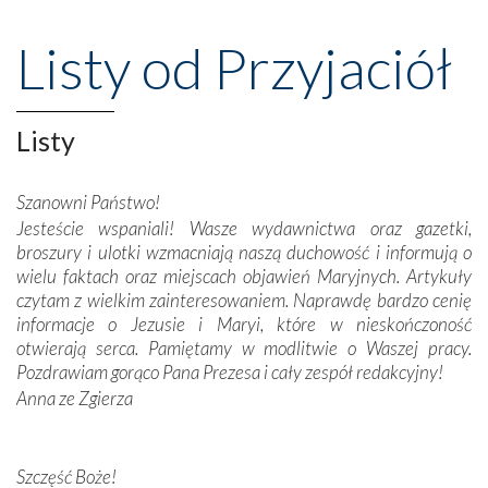
przeniosły nas do czasów, gdy świątynie bez wątpienia
wznoszono na chwałę Bożą, na przykład – w podzięce za
Listy od Przyjaciół
Opatrznościową pomoc w wygranej bitwie o
niepodległość kraju. Zachwyt budziła potężna, a zarazem
misterna architektura tych monumentalnych dzieł,
wspaniałe zdobienia, dbałość ich twórców o detale,
Listy
połączenie talentów z wytrwałością i pracowitością
budowniczych.
Szanowni Państwo!
Jesteście wspaniali! Wasze wydawnictwa oraz gazetki,
Podążyliśmy też śladami fatimskich wizjonerów – Łucji
broszury i ulotki wzmacniają naszą duchowość i informują o
dos Santos oraz świętych Hiacynty i Franciszka Marto.
wielu faktach oraz miejscach objawień Maryjnych. Artykuły
Modliliśmy się przy ich grobach. Odprawiliśmy Drogę
czytam z wielkim zainteresowaniem. Naprawdę bardzo cenię
Krzyżową w ich rodzinnych stronach, odwiedziliśmy
informacje o Jezusie i Maryi, które w nieskończoność
domy, w których żyli.
otwierają serca. Pamiętamy w modlitwie o Waszej pracy.
Pozdrawiam gorąco Pana Prezesa i cały zespół redakcyjny!
W miejscu objawień Matki Bożej zapaliliśmy świece
Anna ze Zgierza
przywiezione wraz z intencjami powierzonymi nam przez
Darczyńców w ramach akcji „Twoje światło w Fatimie”.
Podczas tej kilkudniowej wyprawy na każdym kroku
spotykaliśmy się z serdeczną otwartością
Szczęść Boże!