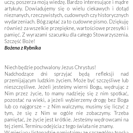
uczy, poszerza moją wiedzę. Bardzo interesujące i mądre
artykuły. Dowiadujemy się o wielu ciekawych i dotąd
nieznanych, rzeczywistych, cudownych czy historycznych
wydarzeniach. Bóg zapłać za to cudowne pismo. Dziękuję
również za wszelkie przepiękne, wartościowe przesyłki i
pamięć. Z wyrazami szacunku dla całego Stowarzyszenia.
Szczęść Boże!
Bożena z Rybnika
Niech będzie pochwalony Jezus Chrystus!
Nadchodzące dni sprzyjać będą refleksji nad
przemijającym ludzkim życiem. Może być szczęśliwe lub
nieszczęśliwe. Jeżeli jesteśmy wierni Bogu, wędrując z
Nim przez życie, to mamy nadzieję się z nim spotkać,
pozostać na wieki, a jeżeli wybierzemy drogę bez Boga
lub co najgorsze – z Nim walczymy, musimy się liczyć z
tym, że się z Nim w ogóle nie zobaczymy. Trzeba
pamiętać, że życie jest krótkie. Jesteśmy wędrowcami na
tej ziemi. Terminu odejścia z tego świata nie znamy.
W miesiącu listopadzie pamiętajmy ze szczególną troską