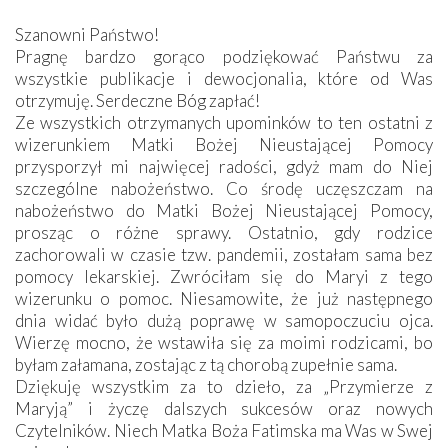
Szanowni Państwo!
Pragnę bardzo gorąco podziękować Państwu za
wszystkie publikacje i dewocjonalia, które od Was
otrzymuję. Serdeczne Bóg zapłać!
Ze wszystkich otrzymanych upominków to ten ostatni z
wizerunkiem Matki Bożej Nieustającej Pomocy
przysporzył mi najwięcej radości, gdyż mam do Niej
szczególne nabożeństwo. Co środę uczęszczam na
nabożeństwo do Matki Bożej Nieustającej Pomocy,
prosząc o różne sprawy. Ostatnio, gdy rodzice
zachorowali w czasie tzw. pandemii, zostałam sama bez
pomocy lekarskiej. Zwróciłam się do Maryi z tego
wizerunku o pomoc. Niesamowite, że już następnego
dnia widać było dużą poprawę w samopoczuciu ojca.
Wierzę mocno, że wstawiła się za moimi rodzicami, bo
byłam załamana, zostając z tą chorobą zupełnie sama.
Dziękuję wszystkim za to dzieło, za „Przymierze z
Maryją” i życzę dalszych sukcesów oraz nowych
Czytelników. Niech Matka Boża Fatimska ma Was w Swej