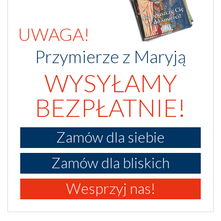
UWAGA!
Przymierze z Maryją
WYSYŁAMY
BEZPŁATNIE!
Zamów dla siebie
Zamów dla bliskich
Wesprzyj nas!