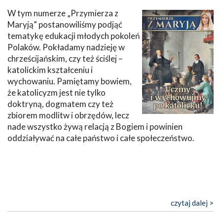
W tym numerze „Przymierza z
Maryją” postanowiliśmy podjąć
tematykę edukacji młodych pokoleń
Polaków. Pokładamy nadzieję w
chrześcijańskim, czy też ściślej –
katolickim kształceniu i
wychowaniu. Pamiętamy bowiem,
że katolicyzm jest nie tylko
doktryną, dogmatem czy też
zbiorem modlitw i obrzędów, lecz
nade wszystko żywą relacją z Bogiem i powinien
oddziaływać na całe państwo i całe społeczeństwo.
czytaj dalej >