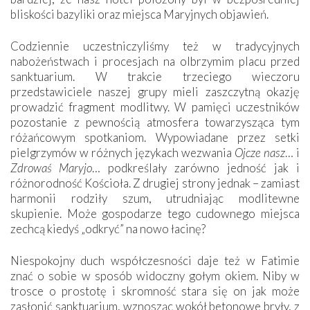
bliskości bazyliki oraz miejsca Maryjnych objawień.
Codziennie uczestniczyliśmy też w tradycyjnych
nabożeństwach i procesjach na olbrzymim placu przed
sanktuarium. W trakcie trzeciego wieczoru
przedstawiciele naszej grupy mieli zaszczytną okazję
prowadzić fragment modlitwy. W pamięci uczestników
pozostanie z pewnością atmosfera towarzysząca tym
różańcowym spotkaniom. Wypowiadane przez setki
pielgrzymów w różnych językach wezwania
Ojcze nasz
… i
Zdrowaś Maryjo
… podkreślały zarówno jedność jak i
różnorodność Kościoła. Z drugiej strony jednak – zamiast
harmonii rodziły szum, utrudniając modlitewne
skupienie. Może gospodarze tego cudownego miejsca
zechcą kiedyś „odkryć” na nowo łacinę?
Niespokojny duch współczesności daje też w Fatimie
znać o sobie w sposób widoczny gołym okiem. Niby w
trosce o prostotę i skromność stara się on jak może
zasłonić sanktuarium, wznosząc wokół betonowe bryły, z