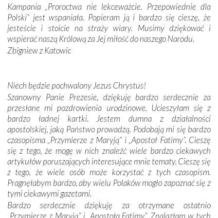
Portugalczyków. Podziwialiśmy ich ludową sztukę i
Kampania „Proroctwa nie lekceważcie. Przepowiednie dla
zwyczaje. Mimo że nasze kraje są od siebie bardzo
Polski” jest wspaniała. Popieram ją i bardzo się cieszę, że
oddalone, w żaden sposób nie czuliśmy się obco.
jesteście i stoicie na straży wiary. Musimy dziękować i
Sprawiła to oczywiście sama Matka Boża, ale też
wspierać naszą Królową za Jej miłość do naszego Narodu.
kulturowa bliskość biorąca swój początek w naszej
Zbigniew z Katowic
wspólnej wierze. Podczas wyjazdów do historycznych
miejsc, które znalazły się na trasie naszej pielgrzymki,
mieliśmy okazję przekonać się, że Maryja swoją opieką
Niech będzie pochwalony Jezus Chrystus!
otacza nie tylko nasz naród, lecz wszystkie nacje, które
Szanowny Panie Prezesie, dziękuję bardzo serdecznie za
się Jej ufnie oddają, a także każdą osobę, która zawierza
przesłane mi pozdrowienia urodzinowe. Ucieszyłam się z
Jej siebie oraz swych bliskich.
bardzo ładnej kartki. Jestem dumna z działalności
apostolskiej, jaką Państwo prowadzą. Podobają mi się bardzo
Dzieje Portugalii to również historia wierności Bogu i
czasopisma „Przymierze z Maryją” i „Apostoł Fatimy”. Cieszę
odstępstw, także w życiu władców. Trudne momenty w
się z tego, że mogę w nich znaleźć wiele bardzo ciekawych
wymiarze tak osobistym, jak i zbiorowym, przypominają o
artykułów poruszających interesujące mnie tematy. Cieszę się
konieczności ciągłego zabiegania o własną duszę i o łaskę
z tego, że wiele osób może korzystać z tych czasopism.
Opatrzności. Wierność przynosi pomyślność –
Pragnęłabym bardzo, aby wielu Polaków mogło zapoznać się z
przynajmniej w życiu duchowym. Odstępstwo owocuje
tymi ciekawymi gazetami.
nieszczęściem i śmiercią. Te uniwersalne prawdy
Bardzo serdecznie dziękuję za otrzymane ostatnio
przychodziły na myśl, gdy słuchaliśmy opowieści
„Przymierze z Maryją” i „Apostoła Fatimy”. Znalazłam w tych