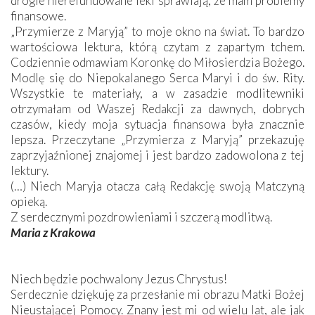
drogie nierefundowane leki sprawiają, że mam problemy
finansowe.
„Przymierze z Maryją” to moje okno na świat. To bardzo
wartościowa lektura, którą czytam z zapartym tchem.
Codziennie odmawiam Koronkę do Miłosierdzia Bożego.
Modlę się do Niepokalanego Serca Maryi i do św. Rity.
Wszystkie te materiały, a w zasadzie modlitewniki
otrzymałam od Waszej Redakcji za dawnych, dobrych
czasów, kiedy moja sytuacja finansowa była znacznie
lepsza. Przeczytane „Przymierza z Maryją” przekazuję
zaprzyjaźnionej znajomej i jest bardzo zadowolona z tej
lektury.
(…) Niech Maryja otacza całą Redakcję swoją Matczyną
opieką.
Z serdecznymi pozdrowieniami i szczerą modlitwą.
Maria z Krakowa
Niech będzie pochwalony Jezus Chrystus!
Serdecznie dziękuję za przesłanie mi obrazu Matki Bożej
Nieustającej Pomocy. Znany jest mi od wielu lat, ale jak