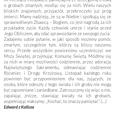
o grobach zmarłych, modląc się za nich. Wielu naszych
bliskich znajomych, przyjaciół, przekroczyło już próg
śmierci. Mamy nadzieję, że są w Niebie i spotkają się ze
sprawiedliwym Zbawcą – Bogiem, co jest nagrodą za ich
przykładne życie. Każdy człowiek umrze i stanie przed
Jego Obliczem, aby zdać sprawozdanie ze swojego życia.
Zadajemy sobie pytanie, w jaki sposób możemy pomóc
zmarłym, szczególnie tym, którzy są bliscy naszemu
sercu. Przede wszystkim powinniśmy uczestniczyć we
Mszy Świętej, przyjmując Komunię Świętą. Módlmy się
za nich w miarę możliwości codziennie, przez adorację
Najświętszego Sakramentu, odmawiając codziennie
Różaniec i Drogę Krzyżową. Listopad każdego roku
powinien być przypomnieniem dla nas, żyjących, że
osoby, które odeszły z tego świata i ich groby nie mogą
być zapomniane i zaniedbane. Zatroszczmy się więc o nie,
zapalając znicze, stawiając kwiaty na ich grobach,
wypełniając maksymę: „Kochać, to znaczy pamiętać”. (…)
Edward z Kalisza