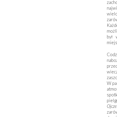
zac
naj
wiel
zarów
Każd
możli
był 
miej
Codzi
nabo
prze
wiec
zaszc
W pa
atmo
spo
piel
Ojcz
zarów