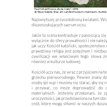
Najświętszej przyozdobioną kwiatami. Wsz
dla poszukujących sacrum oczu.
Jakże ta scena kontrastuje z panoszącą się
wyłącznie do sfery prywatności i nie należ
jak uczy Kościół katolicki, społeczeństwo
prawdziwa religia jest potężnym i niezbę
cywilizacji we właściwym tego słowa zna
również w kulturze ludowej.
Kościół uczy nas, że wraz z przyjściem na 
grzechu pierworodnego. Pewien znany dzia
osoby śpi wąż i musimy się starać, aby się 
i przywar, co może doprowadzić do o
materialnych. Jesteśmy przekonani, że z
uroczystości, jak przedstawiona na tym ob
cnót, które mogą stłumić w naszych dusza