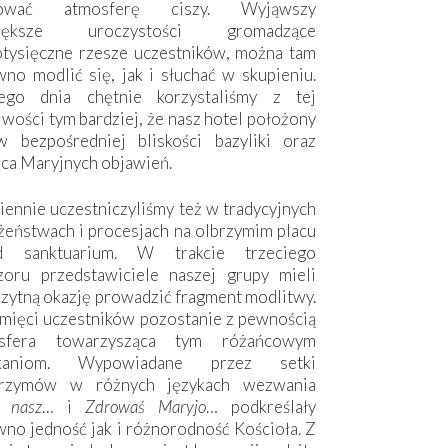
hować atmosferę ciszy. Wyjąwszy
większe uroczystości gromadzące
otysięczne rzesze uczestników, można tam
no modlić się, jak i słuchać w skupieniu.
ego dnia chętnie korzystaliśmy z tej
wości tym bardziej, że nasz hotel położony
w bezpośredniej bliskości bazyliki oraz
sca Maryjnych objawień.
ennie uczestniczyliśmy też w tradycyjnych
żeństwach i procesjach na olbrzymim placu
d sanktuarium. W trakcie trzeciego
zoru przedstawiciele naszej grupy mieli
zytną okazję prowadzić fragment modlitwy.
mięci uczestników pozostanie z pewnością
sfera towarzysząca tym różańcowym
tkaniom. Wypowiadane przez setki
grzymów w różnych językach wezwania
e nasz
… i
Zdrowaś Maryjo
… podkreślały
no jedność jak i różnorodność Kościoła. Z