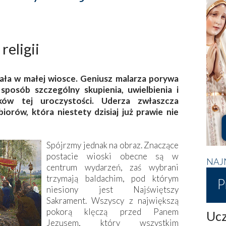
religii
ała w małej wiosce. Geniusz malarza porywa
sposób szczególny skupienia, uwielbienia i
ików tej uroczystości. Uderza zwłaszcza
orów, która niestety dzisiaj już prawie nie
Spójrzmy jednak na obraz. Znaczące
postacie wioski obecne są w
NAJ
centrum wydarzeń, zaś wybrani
trzymają baldachim, pod którym
P
niesiony jest Najświętszy
Sakrament. Wszyscy z największą
pokorą klęczą przed Panem
Ucz
Jezusem, który wszystkim