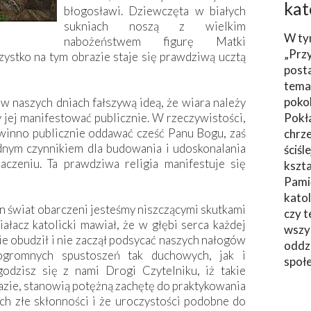
kat
błogosławi. Dziewczęta w białych
sukniach noszą z wielkim
W ty
nabożeństwem figurę Matki
„Prz
ystko na tym obrazie staje się prawdziwą ucztą
post
tema
poko
 w naszych dniach fałszywą ideą, że wiara należy
y jej manifestować publicznie. W rzeczywistości,
Pokł
 winno publicznie oddawać cześć Panu Bogu, zaś
chrze
dnym czynnikiem dla budowania i udoskonalania
ściśl
czeniu. Ta prawdziwa religia manifestuje się
kszta
Pami
katol
ten świat obarczeni jesteśmy niszczącymi skutkami
czy t
łacz katolicki mawiał, że w głębi serca każdej
wszys
nie obudził i nie zaczął podsycać naszych nałogów
oddzi
gromnych spustoszeń tak duchowych, jak i
społ
godzisz się z nami Drogi Czytelniku, iż takie
razie, stanowią potężną zachętę do praktykowania
ch złe skłonności i że uroczystości podobne do