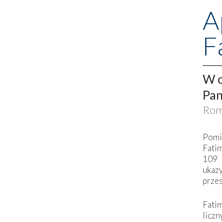
A
F
W o
Pan
Rom
Pomi
Fati
109 
ukaz
przes
Fati
liczn