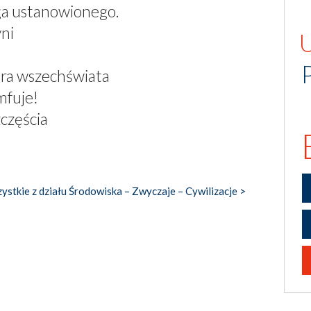
ga ustanowionego.
yni
ra wszechświata
mfuje!
zczęścia
ystkie z działu Środowiska – Zwyczaje – Cywilizacje >