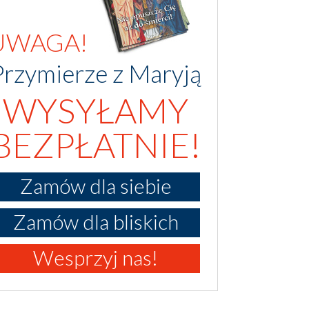
UWAGA!
Przymierze z Maryją
WYSYŁAMY
BEZPŁATNIE!
Zamów dla siebie
Zamów dla bliskich
Wesprzyj nas!