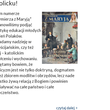
olicku!
m numerze
ymierza z Maryją”
anowiliśmy podjąć
tykę edukacji młodych
leń Polaków.
adamy nadzieję w
ścijańskim, czy też
ej – katolickim
łceniu i wychowaniu.
ętamy bowiem, że
icyzm jest nie tylko doktryną, dogmatem
eż zbiorem modlitw i obrzędów, lecz nade
tko żywą relacją z Bogiem i powinien
aływać na całe państwo i całe
eczeństwo.
czytaj dalej >