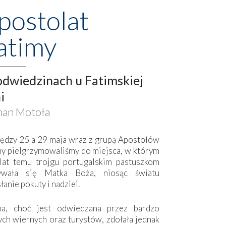
postolat
atimy
dwiedzinach u Fatimskiej
i
an Motoła
ędzy 25 a 29 maja wraz z grupą Apostołów
my pielgrzymowaliśmy do miejsca, w którym
lat temu trojgu portugalskim pastuszkom
ywała się Matka Boża, niosąc światu
łanie pokuty i nadziei.
ma, choć jest odwiedzana przez bardzo
ych wiernych oraz turystów, zdołała jednak