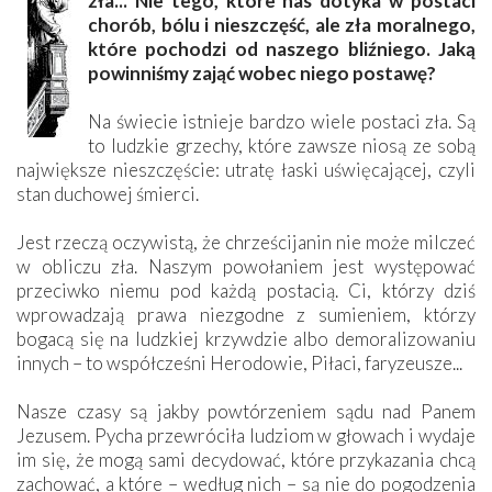
zła... Nie tego, które nas dotyka w postaci
chorób, bólu i nieszczęść, ale zła moralnego,
które pochodzi od naszego bliźniego. Jaką
powinniśmy zająć wobec niego postawę?
Na świecie istnieje bardzo wiele postaci zła. Są
to ludzkie grzechy, które zawsze niosą ze sobą
największe nieszczęście: utratę łaski uświęcającej, czyli
stan duchowej śmierci.
Jest rzeczą oczywistą, że chrześcijanin nie może milczeć
w obliczu zła. Naszym powołaniem jest występować
przeciwko niemu pod każdą postacią. Ci, którzy dziś
wprowadzają prawa niezgodne z sumieniem, którzy
bogacą się na ludzkiej krzywdzie albo demoralizowaniu
innych – to współcześni Herodowie, Piłaci, faryzeusze...
Nasze czasy są jakby powtórzeniem sądu nad Panem
Jezusem. Pycha przewróciła ludziom w głowach i wydaje
im się, że mogą sami decydować, które przykazania chcą
zachować, a które – według nich – są nie do pogodzenia