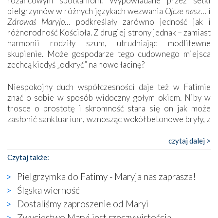
różańcowym spotkaniom. Wypowiadane przez setki
pielgrzymów w różnych językach wezwania
Ojcze nasz
… i
Zdrowaś Maryjo
… podkreślały zarówno jedność jak i
różnorodność Kościoła. Z drugiej strony jednak – zamiast
harmonii rodziły szum, utrudniając modlitewne
skupienie. Może gospodarze tego cudownego miejsca
zechcą kiedyś „odkryć” na nowo łacinę?
Niespokojny duch współczesności daje też w Fatimie
znać o sobie w sposób widoczny gołym okiem. Niby w
trosce o prostotę i skromność stara się on jak może
zasłonić sanktuarium, wznosząc wokół betonowe bryły, z
których niektóre nawet zostały poświęcone jako miejsca
katolickiego kultu. Tylko co wspólnego z żywą,
czytaj dalej >
autentyczną wiarą mogą mieć płaskie, szare bunkry albo
Czytaj także:
kaplice, w których Tabernakulum przypomina bardziej
skrzynkę na narzędzia? Albo co powiedzieć o ustawionym
Pielgrzymka do Fatimy - Maryja nas zaprasza!
tuż przy nowej bazylice wielkim krzyżu, na którym
Śląska wierność
zamiast Chrystusa umieszczono dziwaczną postać jakby
Dostaliśmy zaproszenie od Maryi
wyjętą ze starożytnych hieroglifów? W kulturowym
kontekście naszych czasów to raczej karykatura niż godny
Zwycięstwo Maryi jest rzeczywistością!