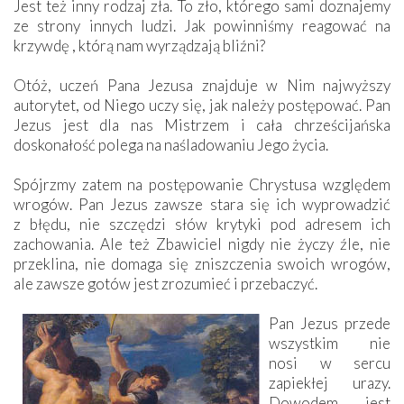
Jest też inny rodzaj zła. To zło, którego sami doznajemy
ze strony innych ludzi. Jak powinniśmy reagować na
krzywdę , którą nam wyrządzają bliźni?
Otóż, uczeń Pana Jezusa znajduje w Nim najwyższy
autorytet, od Niego uczy się, jak należy postępować. Pan
Jezus jest dla nas Mistrzem i cała chrześcijańska
doskonałość polega na naśladowaniu Jego życia.
Spójrzmy zatem na postępowanie Chrystusa względem
wrogów. Pan Jezus zawsze stara się ich wyprowadzić
z błędu, nie szczędzi słów krytyki pod adresem ich
zachowania. Ale też Zbawiciel nigdy nie życzy źle, nie
przeklina, nie domaga się zniszczenia swoich wrogów,
ale zawsze gotów jest zrozumieć i przebaczyć.
Pan Jezus przede
wszystkim nie
nosi w sercu
zapiekłej urazy.
Dowodem jest