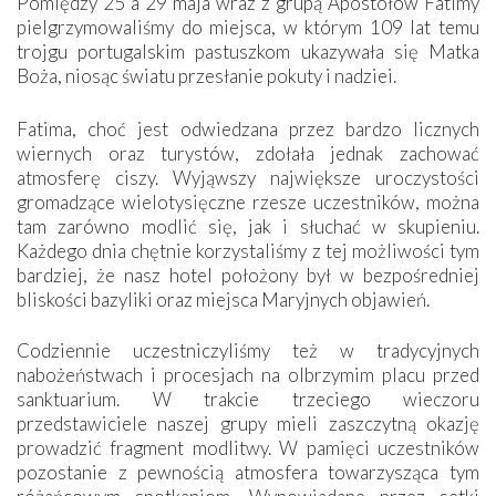
Pomiędzy 25 a 29 maja wraz z grupą Apostołów Fatimy
pielgrzymowaliśmy do miejsca, w którym 109 lat temu
trojgu portugalskim pastuszkom ukazywała się Matka
Boża, niosąc światu przesłanie pokuty i nadziei.
Fatima, choć jest odwiedzana przez bardzo licznych
wiernych oraz turystów, zdołała jednak zachować
atmosferę ciszy. Wyjąwszy największe uroczystości
gromadzące wielotysięczne rzesze uczestników, można
tam zarówno modlić się, jak i słuchać w skupieniu.
Każdego dnia chętnie korzystaliśmy z tej możliwości tym
bardziej, że nasz hotel położony był w bezpośredniej
bliskości bazyliki oraz miejsca Maryjnych objawień.
Codziennie uczestniczyliśmy też w tradycyjnych
nabożeństwach i procesjach na olbrzymim placu przed
sanktuarium. W trakcie trzeciego wieczoru
przedstawiciele naszej grupy mieli zaszczytną okazję
prowadzić fragment modlitwy. W pamięci uczestników
pozostanie z pewnością atmosfera towarzysząca tym