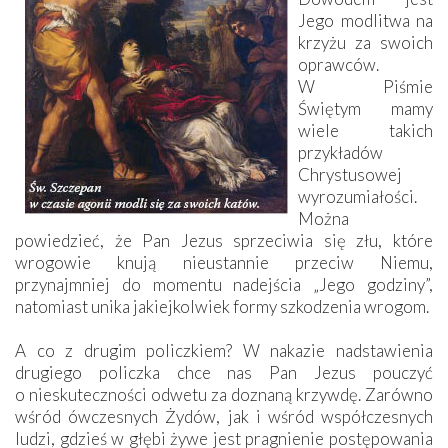
Jego modlitwa na
krzyżu za swoich
oprawców.
W Piśmie
Świętym mamy
wiele takich
przykładów
Chrystusowej
wyrozumiałości.
Można
powiedzieć, że Pan Jezus sprzeciwia się złu, które
wrogowie knują nieustannie przeciw Niemu,
przynajmniej do momentu nadejścia „Jego godziny”,
natomiast unika jakiejkolwiek formy szkodzenia wrogom.
A co z drugim policzkiem? W nakazie nadstawienia
drugiego policzka chce nas Pan Jezus pouczyć
o nieskuteczności odwetu za doznaną krzywdę. Zarówno
wśród ówczesnych Żydów, jak i wśród współczesnych
ludzi, gdzieś w głębi żywe jest pragnienie postępowania