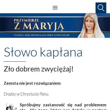
Słowo kapłana
Zło dobrem zwyciężaj!
Zemsta nie jest rozwiązaniem
Drodzy w Chrystusie Panu,
Spróbujmy zastanowić się nad problemem