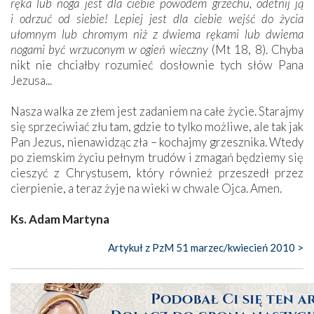
ręka lub noga jest dla ciebie powodem grzechu, odetnij ją
i odrzuć od siebie! Lepiej jest dla ciebie wejść do życia
ułomnym lub chromym niż z dwiema rękami lub dwiema
nogami być wrzuconym w ogień wieczny
(Mt 18, 8). Chyba
nikt nie chciałby rozumieć dosłownie tych słów Pana
Jezusa...
Nasza walka ze złem jest zadaniem na całe życie. Starajmy
się sprzeciwiać złu tam, gdzie to tylko możliwe, ale tak jak
Pan Jezus, nienawidząc zła – kochajmy grzesznika. Wtedy
po ziemskim życiu pełnym trudów i zmagań będziemy się
cieszyć z Chrystusem, który również przeszedł przez
cierpienie, a teraz żyje na wieki w chwale Ojca. Amen.
Ks. Adam Martyna
Artykuł z PzM 51 marzec/kwiecień 2010 >