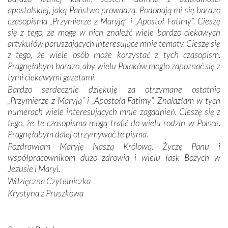
się Jej ufnie oddają, a także każdą osobę, która zawierza
apostolskiej, jaką Państwo prowadzą. Podobają mi się bardzo
Jej siebie oraz swych bliskich.
czasopisma „Przymierze z Maryją” i „Apostoł Fatimy”. Cieszę
się z tego, że mogę w nich znaleźć wiele bardzo ciekawych
Dzieje Portugalii to również historia wierności Bogu i
artykułów poruszających interesujące mnie tematy. Cieszę się
odstępstw, także w życiu władców. Trudne momenty w
z tego, że wiele osób może korzystać z tych czasopism.
wymiarze tak osobistym, jak i zbiorowym, przypominają o
Pragnęłabym bardzo, aby wielu Polaków mogło zapoznać się z
konieczności ciągłego zabiegania o własną duszę i o łaskę
tymi ciekawymi gazetami.
Opatrzności. Wierność przynosi pomyślność –
Bardzo serdecznie dziękuję za otrzymane ostatnio
przynajmniej w życiu duchowym. Odstępstwo owocuje
„Przymierze z Maryją” i „Apostoła Fatimy”. Znalazłam w tych
nieszczęściem i śmiercią. Te uniwersalne prawdy
numerach wiele interesujących mnie zagadnień. Cieszę się z
przychodziły na myśl, gdy słuchaliśmy opowieści
tego, że te czasopisma mogą trafić do wielu rodzin w Polsce.
przewodników o portugalskich monarchach i wodzach,
Pragnęłabym dalej otrzymywać te pisma.
zwycięskich bitwach i nieszczęśliwych losach grzesznych
Pozdrawiam Maryję Naszą Królową. Życzę Panu i
kochanków.
współpracownikom dużo zdrowia i wielu łask Bożych w
Jezusie i Maryi.
Byli tym razem pośród Apostołów Fatimy reprezentanci
Wdzięczna Czytelniczka
każdego spośród żyjących pokoleń. Najmłodszy uczestnik
Krystyna z Pruszkowa
liczył sobie 13 lat, zaś senior, pan Zdzisław – już 94.
–
Całe życie marzyłem, by tu przyjechać
– przyznał w
rozmowie.