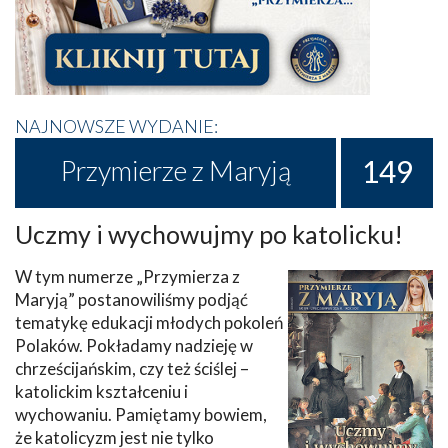
NAJNOWSZE WYDANIE:
149
Przymierze z Maryją
Uczmy i wychowujmy po katolicku!
W tym numerze „Przymierza z
Maryją” postanowiliśmy podjąć
tematykę edukacji młodych pokoleń
Polaków. Pokładamy nadzieję w
chrześcijańskim, czy też ściślej –
katolickim kształceniu i
wychowaniu. Pamiętamy bowiem,
że katolicyzm jest nie tylko