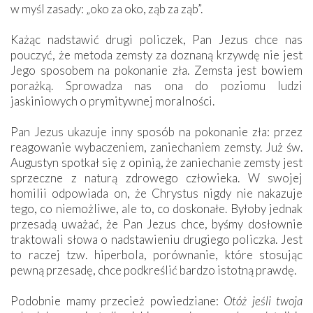
w myśl zasady: „oko za oko, ząb za ząb”.
Każąc nadstawić drugi policzek, Pan Jezus chce nas
pouczyć, że metoda zemsty za doznaną krzywdę nie jest
Jego sposobem na pokonanie zła. Zemsta jest bowiem
porażką. Sprowadza nas ona do poziomu ludzi
jaskiniowych o prymitywnej moralności.
Pan Jezus ukazuje inny sposób na pokonanie zła: przez
reagowanie wybaczeniem, zaniechaniem zemsty. Już św.
Augustyn spotkał się z opinią, że zaniechanie zemsty jest
sprzeczne z naturą zdrowego człowieka. W swojej
homilii odpowiada on, że Chrystus nigdy nie nakazuje
tego, co niemożliwe, ale to, co doskonałe. Byłoby jednak
przesadą uważać, że Pan Jezus chce, byśmy dosłownie
traktowali słowa o nadstawieniu drugiego policzka. Jest
to raczej tzw. hiperbola, porównanie, które stosując
pewną przesadę, chce podkreślić bardzo istotną prawdę.
Podobnie mamy przecież powiedziane:
Otóż jeśli twoja