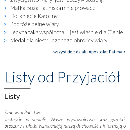
wizerunek Zbawiciela…
Matka Boża Fatimska mnie prowadzi
Zatem nawet w bezpośrednim otoczeniu sanktuarium
Dotknięcie Karoliny
naocznie przekonaliśmy się, że wewnątrz Kościoła toczy
Podróże pełne wiary
się ogromna walka o kształt katolicyzmu i o serca
wierzących. Do czego to zmaganie może prowadzić,
Jedyna taka wspólnota ... jest właśnie dla Ciebie!
widzieliśmy w urokliwym, niewielkim mieście Obidos,
Medal dla niestrudzonego obrońcy wiary
gdzie w miejscu dawnego kościoła działa dzisiaj…
księgarnia.
wszystkie z działu Apostolat Fatimy >
Nasze pielgrzymkowe wyprawy, których celem były
wspaniałe klasztory w miasteczku Alcobaça czy w Batalhi,
Listy od Przyjaciół
przeniosły nas do czasów, gdy świątynie bez wątpienia
wznoszono na chwałę Bożą, na przykład – w podzięce za
Opatrznościową pomoc w wygranej bitwie o
Listy
niepodległość kraju. Zachwyt budziła potężna, a zarazem
misterna architektura tych monumentalnych dzieł,
wspaniałe zdobienia, dbałość ich twórców o detale,
Szanowni Państwo!
połączenie talentów z wytrwałością i pracowitością
Jesteście wspaniali! Wasze wydawnictwa oraz gazetki,
budowniczych.
broszury i ulotki wzmacniają naszą duchowość i informują o