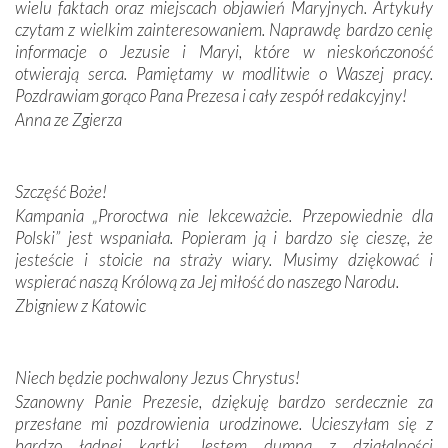
wielu faktach oraz miejscach objawień Maryjnych. Artykuły
Podążyliśmy też śladami fatimskich wizjonerów – Łucji
czytam z wielkim zainteresowaniem. Naprawdę bardzo cenię
dos Santos oraz świętych Hiacynty i Franciszka Marto.
informacje o Jezusie i Maryi, które w nieskończoność
Modliliśmy się przy ich grobach. Odprawiliśmy Drogę
otwierają serca. Pamiętamy w modlitwie o Waszej pracy.
Krzyżową w ich rodzinnych stronach, odwiedziliśmy
Pozdrawiam gorąco Pana Prezesa i cały zespół redakcyjny!
domy, w których żyli.
Anna ze Zgierza
W miejscu objawień Matki Bożej zapaliliśmy świece
przywiezione wraz z intencjami powierzonymi nam przez
Szczęść Boże!
Darczyńców w ramach akcji „Twoje światło w Fatimie”.
Kampania „Proroctwa nie lekceważcie. Przepowiednie dla
Podczas tej kilkudniowej wyprawy na każdym kroku
Polski” jest wspaniała. Popieram ją i bardzo się cieszę, że
spotykaliśmy się z serdeczną otwartością
jesteście i stoicie na straży wiary. Musimy dziękować i
Portugalczyków. Podziwialiśmy ich ludową sztukę i
wspierać naszą Królową za Jej miłość do naszego Narodu.
zwyczaje. Mimo że nasze kraje są od siebie bardzo
oddalone, w żaden sposób nie czuliśmy się obco.
Zbigniew z Katowic
Sprawiła to oczywiście sama Matka Boża, ale też
kulturowa bliskość biorąca swój początek w naszej
wspólnej wierze. Podczas wyjazdów do historycznych
Niech będzie pochwalony Jezus Chrystus!
miejsc, które znalazły się na trasie naszej pielgrzymki,
Szanowny Panie Prezesie, dziękuję bardzo serdecznie za
mieliśmy okazję przekonać się, że Maryja swoją opieką
przesłane mi pozdrowienia urodzinowe. Ucieszyłam się z
otacza nie tylko nasz naród, lecz wszystkie nacje, które
bardzo ładnej kartki. Jestem dumna z działalności