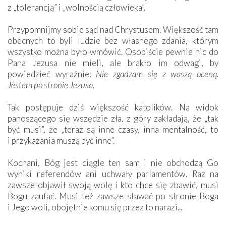
z „tolerancją” i „wolnością człowieka”.
Przypomnijmy sobie sąd nad Chrystusem. Większość tam
obecnych to byli ludzie bez własnego zdania, którym
wszystko można było wmówić. Osobiście pewnie nic do
Pana Jezusa nie mieli, ale brakło im odwagi, by
powiedzieć wyraźnie:
Nie zgadzam się z waszą oceną.
Jestem po stronie Jezusa.
Tak postępuje dziś większość katolików. Na widok
panoszącego się wszędzie zła, z góry zakładają, że „tak
być musi”, że „teraz są inne czasy, inna mentalność, to
i przykazania muszą być inne”.
Kochani, Bóg jest ciągle ten sam i nie obchodzą Go
wyniki referendów ani uchwały parlamentów. Raz na
zawsze objawił swoją wolę i kto chce się zbawić, musi
Bogu zaufać. Musi też zawsze stawać po stronie Boga
i Jego woli, obojętnie komu się przez to narazi...